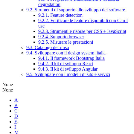
degradation
9.2. Strumenti di supporto allo sviluppo del software
9.2.1. Feature detection
9.2.2. Verificare le feature disponibili con Can I
use
9.2.3. Strumenti e risorse per CSS e JavaScript
9.2.4. Supporto browser
9.2.5. Misurare le prestazioni
9.3. Catalogo del riuso
9.4. Sviluppare con il design system .italia
9.4.1. Il framework Bootstrap Italia
9.4.2. Il kit di sviluppo React
9.4.3. Il kit di sviluppo Angular
9.5. Sviluppare con i modelli di sito e servizi
None
None
A
B
C
D
E
I
M