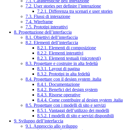
7.1. Caratteristiche dell’interazione
7.2. User stories per definire l’interazione
7.2.1. Differenza tra scenari e user stories
7.3. Flussi di interazione
7.4. Wireframe
7.5. Prototipi interattivi
8. Progettazione dell’interfaccia
8.1. Obiettivi dell’interfaccia
8.2. Elementi dell’interfaccia
8.2.1. Elementi di composizione
8.2.2. Elementi interattivi
8.2.3. Elementi testuali (microtesti)
8.3. Progettare e costruire in alta fedeltà
8.3.1. Layout di pagina
8.3.2. Prototipi in alta fedeltà
8.4. Progettare con il design system .italia
8.4.1. Documentazione
8.4.2. Benefici del design system
8.4.3. Risorse operative
8.4.4. Come contribuire al design system .italia
8.5. Progettare con i modelli di sito e servizi
8.5.1. Vantaggi dell’utilizzo dei modelli
8.5.2. I modelli di sito e servizi disponibili
9. Sviluppo dell’interfaccia
9.1. Approccio allo sviluppo