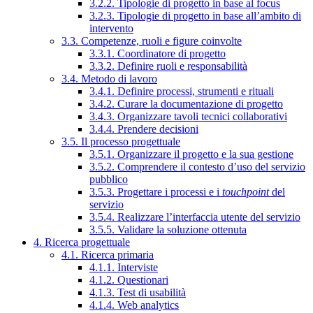
3.2.2. Tipologie di progetto in base al focus
3.2.3. Tipologie di progetto in base all’ambito di
intervento
3.3. Competenze, ruoli e figure coinvolte
3.3.1. Coordinatore di progetto
3.3.2. Definire ruoli e responsabilità
3.4. Metodo di lavoro
3.4.1. Definire processi, strumenti e rituali
3.4.2. Curare la documentazione di progetto
3.4.3. Organizzare tavoli tecnici collaborativi
3.4.4. Prendere decisioni
3.5. Il processo progettuale
3.5.1. Organizzare il progetto e la sua gestione
3.5.2. Comprendere il contesto d’uso del servizio
pubblico
3.5.3. Progettare i processi e i
touchpoint
del
servizio
3.5.4. Realizzare l’interfaccia utente del servizio
3.5.5. Validare la soluzione ottenuta
4. Ricerca progettuale
4.1. Ricerca primaria
4.1.1. Interviste
4.1.2. Questionari
4.1.3. Test di usabilità
4.1.4. Web analytics