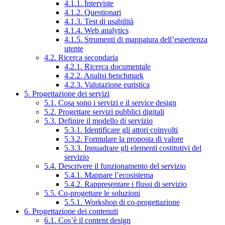
4.1.1. Interviste
4.1.2. Questionari
4.1.3. Test di usabilità
4.1.4. Web analytics
4.1.5. Strumenti di mappatura dell’esperienza
utente
4.2. Ricerca secondaria
4.2.1. Ricerca documentale
4.2.2. Analisi benchmark
4.2.3. Valutazione euristica
5. Progettazione dei servizi
5.1. Cosa sono i servizi e il service design
5.2. Progettare servizi pubblici digitali
5.3. Definire il modello di servizio
5.3.1. Identificare gli attori coinvolti
5.3.2. Formulare la proposta di valore
5.3.3. Inquadrare gli elementi costitutivi del
servizio
5.4. Descrivere il funzionamento del servizio
5.4.1. Mappare l’ecosistema
5.4.2. Rappresentare i flussi di servizio
5.5. Co-progettare le soluzioni
5.5.1. Workshop di co-progettazione
6. Progettazione dei contenuti
6.1. Cos’è il content design