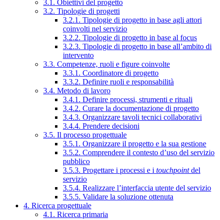
3.1. Obiettivi del progetto
3.2. Tipologie di progetti
3.2.1. Tipologie di progetto in base agli attori
coinvolti nel servizio
3.2.2. Tipologie di progetto in base al focus
3.2.3. Tipologie di progetto in base all’ambito di
intervento
3.3. Competenze, ruoli e figure coinvolte
3.3.1. Coordinatore di progetto
3.3.2. Definire ruoli e responsabilità
3.4. Metodo di lavoro
3.4.1. Definire processi, strumenti e rituali
3.4.2. Curare la documentazione di progetto
3.4.3. Organizzare tavoli tecnici collaborativi
3.4.4. Prendere decisioni
3.5. Il processo progettuale
3.5.1. Organizzare il progetto e la sua gestione
3.5.2. Comprendere il contesto d’uso del servizio
pubblico
3.5.3. Progettare i processi e i
touchpoint
del
servizio
3.5.4. Realizzare l’interfaccia utente del servizio
3.5.5. Validare la soluzione ottenuta
4. Ricerca progettuale
4.1. Ricerca primaria