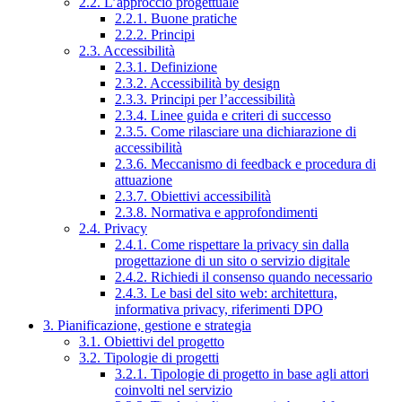
2.2. L’approccio progettuale
2.2.1. Buone pratiche
2.2.2. Principi
2.3. Accessibilità
2.3.1. Definizione
2.3.2. Accessibilità by design
2.3.3. Principi per l’accessibilità
2.3.4. Linee guida e criteri di successo
2.3.5. Come rilasciare una dichiarazione di
accessibilità
2.3.6. Meccanismo di feedback e procedura di
attuazione
2.3.7. Obiettivi accessibilità
2.3.8. Normativa e approfondimenti
2.4. Privacy
2.4.1. Come rispettare la privacy sin dalla
progettazione di un sito o servizio digitale
2.4.2. Richiedi il consenso quando necessario
2.4.3. Le basi del sito web: architettura,
informativa privacy, riferimenti DPO
3. Pianificazione, gestione e strategia
3.1. Obiettivi del progetto
3.2. Tipologie di progetti
3.2.1. Tipologie di progetto in base agli attori
coinvolti nel servizio