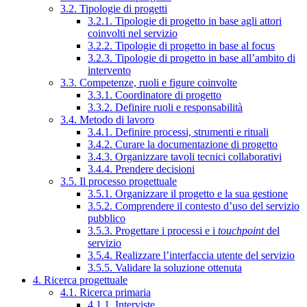
3.2. Tipologie di progetti
3.2.1. Tipologie di progetto in base agli attori
coinvolti nel servizio
3.2.2. Tipologie di progetto in base al focus
3.2.3. Tipologie di progetto in base all’ambito di
intervento
3.3. Competenze, ruoli e figure coinvolte
3.3.1. Coordinatore di progetto
3.3.2. Definire ruoli e responsabilità
3.4. Metodo di lavoro
3.4.1. Definire processi, strumenti e rituali
3.4.2. Curare la documentazione di progetto
3.4.3. Organizzare tavoli tecnici collaborativi
3.4.4. Prendere decisioni
3.5. Il processo progettuale
3.5.1. Organizzare il progetto e la sua gestione
3.5.2. Comprendere il contesto d’uso del servizio
pubblico
3.5.3. Progettare i processi e i
touchpoint
del
servizio
3.5.4. Realizzare l’interfaccia utente del servizio
3.5.5. Validare la soluzione ottenuta
4. Ricerca progettuale
4.1. Ricerca primaria
4.1.1. Interviste