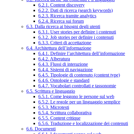
6.2.1. Content discovery
6.2.2. Dati di ricerca (search keywords)
6.2.3. Ricerca tramite analytics
6.2.4. Ricerca sui forum
6.3. Dalla ricerca ai bisogni degli utenti
6.3.1. User stories per definire i contenuti
6.3.2. Job stories per definire i contenuti
6.3.3. Criteri di accettazione
6.4. Architettura dell’informazione
6.4.1. Definire l’architettura dell’informazione
6.4.2. Alberatura
6.4.3. Flussi di interazione
6.4.4. Sistemi di navigazione
6.4.5. Tipologie di contenuto (content type)
6.4.6. Ontologie e standard
6.4.7. Vocabolari controllati e tassonomie
6.5. Scrittura e linguaggio
6.5.1. Come leggono le persone sul web
6.5.2. Le regole per un linguaggio semplice
6.5.3. Microtesti
6.5.4. Scrittura collaborativa
6.5.5. Content critique
6.5.6. Traduzione e localizzazione dei contenuti
6.6. Documenti