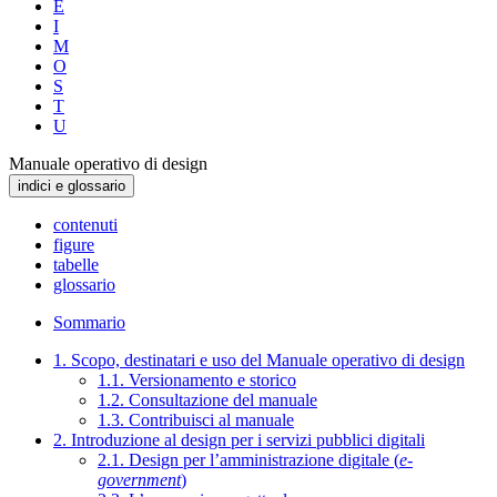
E
I
M
O
S
T
U
Manuale operativo di design
indici e glossario
contenuti
figure
tabelle
glossario
Sommario
1. Scopo, destinatari e uso del Manuale operativo di design
1.1. Versionamento e storico
1.2. Consultazione del manuale
1.3. Contribuisci al manuale
2. Introduzione al design per i servizi pubblici digitali
2.1. Design per l’amministrazione digitale (
e-
government
)