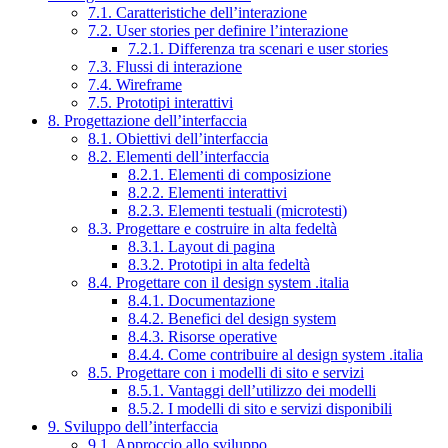
7.1. Caratteristiche dell’interazione
7.2. User stories per definire l’interazione
7.2.1. Differenza tra scenari e user stories
7.3. Flussi di interazione
7.4. Wireframe
7.5. Prototipi interattivi
8. Progettazione dell’interfaccia
8.1. Obiettivi dell’interfaccia
8.2. Elementi dell’interfaccia
8.2.1. Elementi di composizione
8.2.2. Elementi interattivi
8.2.3. Elementi testuali (microtesti)
8.3. Progettare e costruire in alta fedeltà
8.3.1. Layout di pagina
8.3.2. Prototipi in alta fedeltà
8.4. Progettare con il design system .italia
8.4.1. Documentazione
8.4.2. Benefici del design system
8.4.3. Risorse operative
8.4.4. Come contribuire al design system .italia
8.5. Progettare con i modelli di sito e servizi
8.5.1. Vantaggi dell’utilizzo dei modelli
8.5.2. I modelli di sito e servizi disponibili
9. Sviluppo dell’interfaccia
9.1. Approccio allo sviluppo