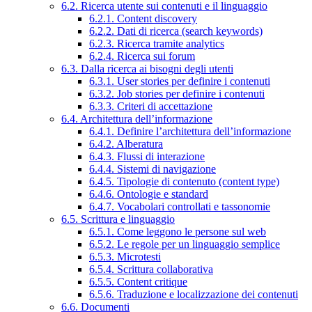
6.2. Ricerca utente sui contenuti e il linguaggio
6.2.1. Content discovery
6.2.2. Dati di ricerca (search keywords)
6.2.3. Ricerca tramite analytics
6.2.4. Ricerca sui forum
6.3. Dalla ricerca ai bisogni degli utenti
6.3.1. User stories per definire i contenuti
6.3.2. Job stories per definire i contenuti
6.3.3. Criteri di accettazione
6.4. Architettura dell’informazione
6.4.1. Definire l’architettura dell’informazione
6.4.2. Alberatura
6.4.3. Flussi di interazione
6.4.4. Sistemi di navigazione
6.4.5. Tipologie di contenuto (content type)
6.4.6. Ontologie e standard
6.4.7. Vocabolari controllati e tassonomie
6.5. Scrittura e linguaggio
6.5.1. Come leggono le persone sul web
6.5.2. Le regole per un linguaggio semplice
6.5.3. Microtesti
6.5.4. Scrittura collaborativa
6.5.5. Content critique
6.5.6. Traduzione e localizzazione dei contenuti
6.6. Documenti