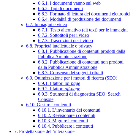
6.6.1. I documenti vanno sul web
6.6.2. Tipi di documenti
6.6.3. Formato di lettura dei documenti elettronici
6.6.4. Modalità di produzione dei documenti
6.7. Immagini e video
6.7.1. Testo alternativo (alt text) per le immagini
6.7.2. Sottotitoli per i video
6.7.3. Trascrizioni per i video
6.8. Proprietà intellettuale e privacy
6.8.1. Pubblicazione di contenuti prodotti dalla
Pubblica Amministrazione
6.8.2. Pubblicazione di contenuti non prodotti
dalla Pubblica Amministrazione
6.8.3. Consenso dei soggetti ritratti
6.9. Ottimizzazione per i motori di ricerca (SEO)
6.9.1. I fattori
on-page
6.9.2. I fattori
off-page
6.9.3. Strumenti di diagnostica SEO: Search
Console
6.10. Gestire i contenuti
6.10.1. L’inventario dei contenuti
6.10.2. Revisionare i contenuti
6.10.3. Migrare i contenuti
6.10.4. Pubblicare i contenuti
7. Progettazione dell’interazione