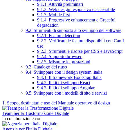
9.1.1. Attività preliminari
9.1.2. Web design responsivo e accessibile
9.1.3. Mobile first
9.1.4. Progressive enhancement e Graceful
degradation
9.2. Strumenti di supporto allo sviluppo del software
9.2.1. Feature detection
9.2.2. Verificare le feature disponibili con Can I
use
9.2.3. Strumenti e risorse per CSS e JavaScript
9.2.4. Supporto browser
9.2.5. Misurare le prestazioni
9.3. Catalogo del riuso
9.4. Sviluppare con il design system .italia
9.4.1. Il framework Bootstrap Italia
9.4.2. Il kit di sviluppo React
9.4.3. Il kit di sviluppo Angular
9.5. Sviluppare con i modelli di sito e servizi
1. Scopo, destinatari e uso del Manuale operativo di design
Team per la Trasformazione Digitale
in collaborazione con
Agenzia per l'Italia Digitale