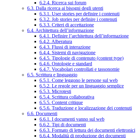
6.2.4. Ricerca sui forum
6.3. Dalla ricerca ai bisogni degli utenti
6.3.1. User stories per definire i contenuti
6.3.2. Job stories per definire i contenuti
6.3.3. Criteri di accettazione
6.4. Architettura dell’informazione
6.4.1. Definire l’architettura dell’informazione
6.4.2. Alberatura
6.4.3. Flussi di interazione
6.4.4. Sistemi di navigazione
6.4.5. Tipologie di contenuto (content type)
6.4.6. Ontologie e standard
6.4.7. Vocabolari controllati e tassonomie
6.5. Scrittura e linguaggio
6.5.1. Come leggono le persone sul web
6.5.2. Le regole per un linguaggio semplice
6.5.3. Microtesti
6.5.4. Scrittura collaborativa
6.5.5. Content critique
6.5.6. Traduzione e localizzazione dei contenuti
6.6. Documenti
6.6.1. I documenti vanno sul web
6.6.2. Tipi di documenti
6.6.3. Formato di lettura dei documenti elettronici
6.6.4. Modalità di produzione dei documenti