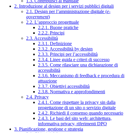
1.3. Contribuisci al manuale
2. Introduzione al design per i servizi pubblici digitali
2.1. Design per l’amministrazione digitale (
e-
government
)
2.2. L’approccio progettuale
2.2.1. Buone pratiche
2.2.2. Principi
2.3. Accessibilità
2.3.1. Definizione
2.3.2. Accessibilità by design
2.3.3. Principi per l’accessibilità
2.3.4. Linee guida e criteri di successo
2.3.5. Come rilasciare una dichiarazione di
accessibilità
2.3.6. Meccanismo di feedback e procedura di
attuazione
2.3.7. Obiettivi accessibilità
2.3.8. Normativa e approfondimenti
2.4. Privacy
2.4.1. Come rispettare la privacy sin dalla
progettazione di un sito o servizio digitale
2.4.2. Richiedi il consenso quando necessario
2.4.3. Le basi del sito web: architettura,
informativa privacy, riferimenti DPO
3. Pianificazione, gestione e strategia