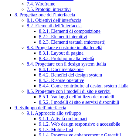
7.4. Wireframe
7.5. Prototipi interattivi
8. Progettazione dell’interfaccia
8.1. Obiettivi dell’interfaccia
8.2. Elementi dell’interfaccia
8.2.1. Elementi di composizione
8.2.2. Elementi interattivi
8.2.3. Elementi testuali (microtesti)
8.3. Progettare e costruire in alta fedeltà
8.3.1. Layout di pagina
8.3.2. Prototipi in alta fedeltà
8.4. Progettare con il design system .italia
8.4.1. Documentazione
8.4.2. Benefici del design system
8.4.3. Risorse operative
8.4.4. Come contribuire al design system .italia
8.5. Progettare con i modelli di sito e servizi
8.5.1. Vantaggi dell’utilizzo dei modelli
8.5.2. I modelli di sito e servizi disponibili
9. Sviluppo dell’interfaccia
9.1. Approccio allo sviluppo
9.1.1. Attività preliminari
9.1.2. Web design responsivo e accessibile
9.1.3. Mobile first
9.1.4. Progressive enhancement e Graceful