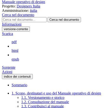
Manuale operativo di design
Progetto:
Designers Italia
Amministrazione:
italia
Cerca nel documento
Cerca nel documento
Informazioni
versione-corrente
Scarica
pdf
html
epub
Sorgente
Azioni
indice dei contenuti
Sommario
1. Scopo, destinatari e uso del Manuale operativo di design
1.1. Versionamento e storico
1.2. Consultazione del manuale
1.3. Contribuisci al manuale