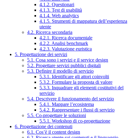
4.1.2. Questionari
4.1.3. Test di usabilità
4.1.4. Web analytics
4.1.5. Strumenti di mappatura dell’esperienza
utente
4.2. Ricerca secondaria
4.2.1. Ricerca documentale
4.2.2. Analisi benchmark
4.2.3. Valutazione euristica
5. Progettazione dei servizi
5.1. Cosa sono i servizi e il service design
5.2. Progettare servizi pubblici digitali
5.3. Definire il modello di servizio
5.3.1. Identificare gli attori coinvolti
5.3.2. Formulare la proposta di valore
5.3.3. Inquadrare gli elementi costitutivi del
servizio
5.4. Descrivere il funzionamento del servizio
5.4.1. Mappare l’ecosistema
5.4.2. Rappresentare i flussi di servizio
5.5. Co-progettare le soluzioni
5.5.1. Workshop di co-progettazione
6. Progettazione dei contenuti
6.1. Cos’è il content design
6.2. Ricerca utente sui contenuti e il linguaggio