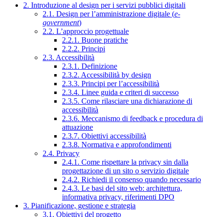
2. Introduzione al design per i servizi pubblici digitali
2.1. Design per l’amministrazione digitale (
e-
government
)
2.2. L’approccio progettuale
2.2.1. Buone pratiche
2.2.2. Principi
2.3. Accessibilità
2.3.1. Definizione
2.3.2. Accessibilità by design
2.3.3. Principi per l’accessibilità
2.3.4. Linee guida e criteri di successo
2.3.5. Come rilasciare una dichiarazione di
accessibilità
2.3.6. Meccanismo di feedback e procedura di
attuazione
2.3.7. Obiettivi accessibilità
2.3.8. Normativa e approfondimenti
2.4. Privacy
2.4.1. Come rispettare la privacy sin dalla
progettazione di un sito o servizio digitale
2.4.2. Richiedi il consenso quando necessario
2.4.3. Le basi del sito web: architettura,
informativa privacy, riferimenti DPO
3. Pianificazione, gestione e strategia
3.1. Obiettivi del progetto