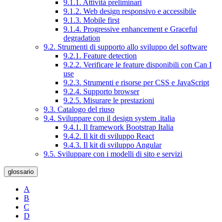
9.1.1. Attività preliminari
9.1.2. Web design responsivo e accessibile
9.1.3. Mobile first
9.1.4. Progressive enhancement e Graceful
degradation
9.2. Strumenti di supporto allo sviluppo del software
9.2.1. Feature detection
9.2.2. Verificare le feature disponibili con Can I
use
9.2.3. Strumenti e risorse per CSS e JavaScript
9.2.4. Supporto browser
9.2.5. Misurare le prestazioni
9.3. Catalogo del riuso
9.4. Sviluppare con il design system .italia
9.4.1. Il framework Bootstrap Italia
9.4.2. Il kit di sviluppo React
9.4.3. Il kit di sviluppo Angular
9.5. Sviluppare con i modelli di sito e servizi
glossario
A
B
C
D