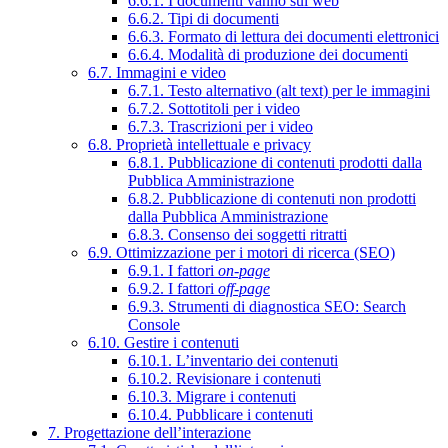
6.6.1. I documenti vanno sul web
6.6.2. Tipi di documenti
6.6.3. Formato di lettura dei documenti elettronici
6.6.4. Modalità di produzione dei documenti
6.7. Immagini e video
6.7.1. Testo alternativo (alt text) per le immagini
6.7.2. Sottotitoli per i video
6.7.3. Trascrizioni per i video
6.8. Proprietà intellettuale e privacy
6.8.1. Pubblicazione di contenuti prodotti dalla
Pubblica Amministrazione
6.8.2. Pubblicazione di contenuti non prodotti
dalla Pubblica Amministrazione
6.8.3. Consenso dei soggetti ritratti
6.9. Ottimizzazione per i motori di ricerca (SEO)
6.9.1. I fattori
on-page
6.9.2. I fattori
off-page
6.9.3. Strumenti di diagnostica SEO: Search
Console
6.10. Gestire i contenuti
6.10.1. L’inventario dei contenuti
6.10.2. Revisionare i contenuti
6.10.3. Migrare i contenuti
6.10.4. Pubblicare i contenuti
7. Progettazione dell’interazione