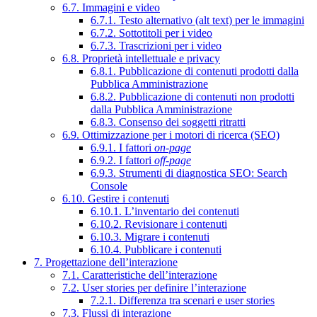
6.7. Immagini e video
6.7.1. Testo alternativo (alt text) per le immagini
6.7.2. Sottotitoli per i video
6.7.3. Trascrizioni per i video
6.8. Proprietà intellettuale e privacy
6.8.1. Pubblicazione di contenuti prodotti dalla
Pubblica Amministrazione
6.8.2. Pubblicazione di contenuti non prodotti
dalla Pubblica Amministrazione
6.8.3. Consenso dei soggetti ritratti
6.9. Ottimizzazione per i motori di ricerca (SEO)
6.9.1. I fattori
on-page
6.9.2. I fattori
off-page
6.9.3. Strumenti di diagnostica SEO: Search
Console
6.10. Gestire i contenuti
6.10.1. L’inventario dei contenuti
6.10.2. Revisionare i contenuti
6.10.3. Migrare i contenuti
6.10.4. Pubblicare i contenuti
7. Progettazione dell’interazione
7.1. Caratteristiche dell’interazione
7.2. User stories per definire l’interazione
7.2.1. Differenza tra scenari e user stories
7.3. Flussi di interazione