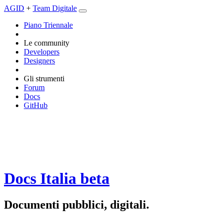
AGID
+
Team Digitale
Piano Triennale
Le community
Developers
Designers
Gli strumenti
Forum
Docs
GitHub
Docs Italia
beta
Documenti pubblici, digitali.