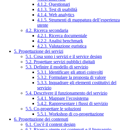
4.1.2. Questionari
4.1.3. Test di usabilità
4.1.4. Web analytics
4.1.5. Strumenti di mappatura dell’esperienza
utente
4.2. Ricerca secondaria
4.2.1. Ricerca documentale
4.2.2. Analisi benchmark
4.2.3. Valutazione euristica
5. Progettazione dei servizi
5.1. Cosa sono i servizi e il service design
5.2. Progettare servizi pubblici digitali
5.3. Definire il modello di servizio
5.3.1. Identificare gli attori coinvolti
5.3.2. Formulare la proposta di valore
5.3.3. Inquadrare gli elementi costitutivi del
servizio
5.4. Descrivere il funzionamento del servizio
5.4.1. Mappare l’ecosistema
5.4.2. Rappresentare i flussi di servizio
5.5. Co-progettare le soluzioni
5.5.1. Workshop di co-progettazione
6. Progettazione dei contenuti
6.1. Cos’è il content design
6.2. Ricerca utente sui contenuti e il linguaggio