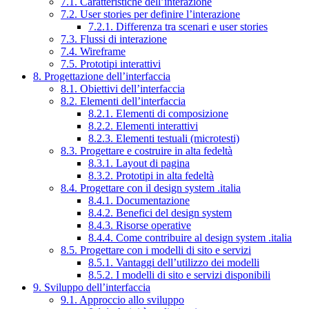
7.1. Caratteristiche dell’interazione
7.2. User stories per definire l’interazione
7.2.1. Differenza tra scenari e user stories
7.3. Flussi di interazione
7.4. Wireframe
7.5. Prototipi interattivi
8. Progettazione dell’interfaccia
8.1. Obiettivi dell’interfaccia
8.2. Elementi dell’interfaccia
8.2.1. Elementi di composizione
8.2.2. Elementi interattivi
8.2.3. Elementi testuali (microtesti)
8.3. Progettare e costruire in alta fedeltà
8.3.1. Layout di pagina
8.3.2. Prototipi in alta fedeltà
8.4. Progettare con il design system .italia
8.4.1. Documentazione
8.4.2. Benefici del design system
8.4.3. Risorse operative
8.4.4. Come contribuire al design system .italia
8.5. Progettare con i modelli di sito e servizi
8.5.1. Vantaggi dell’utilizzo dei modelli
8.5.2. I modelli di sito e servizi disponibili
9. Sviluppo dell’interfaccia
9.1. Approccio allo sviluppo