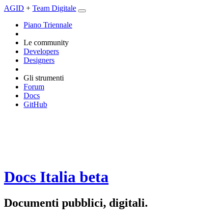
AGID
+
Team Digitale
Piano Triennale
Le community
Developers
Designers
Gli strumenti
Forum
Docs
GitHub
Docs Italia
beta
Documenti pubblici, digitali.