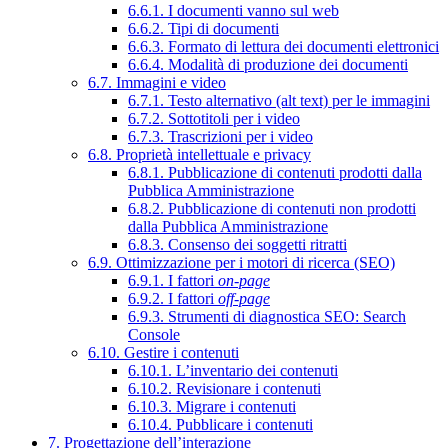
6.6.1. I documenti vanno sul web
6.6.2. Tipi di documenti
6.6.3. Formato di lettura dei documenti elettronici
6.6.4. Modalità di produzione dei documenti
6.7. Immagini e video
6.7.1. Testo alternativo (alt text) per le immagini
6.7.2. Sottotitoli per i video
6.7.3. Trascrizioni per i video
6.8. Proprietà intellettuale e privacy
6.8.1. Pubblicazione di contenuti prodotti dalla
Pubblica Amministrazione
6.8.2. Pubblicazione di contenuti non prodotti
dalla Pubblica Amministrazione
6.8.3. Consenso dei soggetti ritratti
6.9. Ottimizzazione per i motori di ricerca (SEO)
6.9.1. I fattori
on-page
6.9.2. I fattori
off-page
6.9.3. Strumenti di diagnostica SEO: Search
Console
6.10. Gestire i contenuti
6.10.1. L’inventario dei contenuti
6.10.2. Revisionare i contenuti
6.10.3. Migrare i contenuti
6.10.4. Pubblicare i contenuti
7. Progettazione dell’interazione