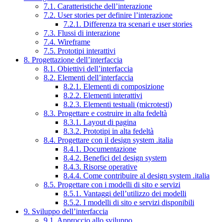
7.1. Caratteristiche dell’interazione
7.2. User stories per definire l’interazione
7.2.1. Differenza tra scenari e user stories
7.3. Flussi di interazione
7.4. Wireframe
7.5. Prototipi interattivi
8. Progettazione dell’interfaccia
8.1. Obiettivi dell’interfaccia
8.2. Elementi dell’interfaccia
8.2.1. Elementi di composizione
8.2.2. Elementi interattivi
8.2.3. Elementi testuali (microtesti)
8.3. Progettare e costruire in alta fedeltà
8.3.1. Layout di pagina
8.3.2. Prototipi in alta fedeltà
8.4. Progettare con il design system .italia
8.4.1. Documentazione
8.4.2. Benefici del design system
8.4.3. Risorse operative
8.4.4. Come contribuire al design system .italia
8.5. Progettare con i modelli di sito e servizi
8.5.1. Vantaggi dell’utilizzo dei modelli
8.5.2. I modelli di sito e servizi disponibili
9. Sviluppo dell’interfaccia
9.1. Approccio allo sviluppo