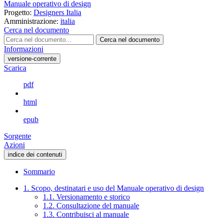
Manuale operativo di design
Progetto:
Designers Italia
Amministrazione:
italia
Cerca nel documento
Cerca nel documento
Informazioni
versione-corrente
Scarica
pdf
html
epub
Sorgente
Azioni
indice dei contenuti
Sommario
1. Scopo, destinatari e uso del Manuale operativo di design
1.1. Versionamento e storico
1.2. Consultazione del manuale
1.3. Contribuisci al manuale