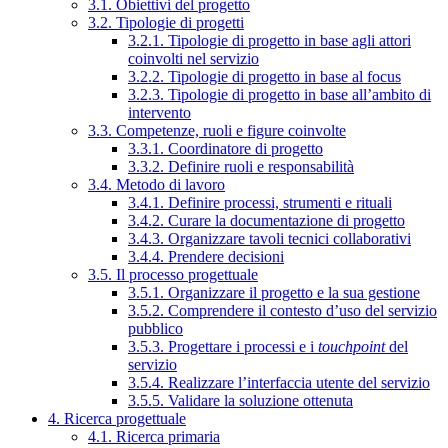
3.1. Obiettivi del progetto
3.2. Tipologie di progetti
3.2.1. Tipologie di progetto in base agli attori
coinvolti nel servizio
3.2.2. Tipologie di progetto in base al focus
3.2.3. Tipologie di progetto in base all’ambito di
intervento
3.3. Competenze, ruoli e figure coinvolte
3.3.1. Coordinatore di progetto
3.3.2. Definire ruoli e responsabilità
3.4. Metodo di lavoro
3.4.1. Definire processi, strumenti e rituali
3.4.2. Curare la documentazione di progetto
3.4.3. Organizzare tavoli tecnici collaborativi
3.4.4. Prendere decisioni
3.5. Il processo progettuale
3.5.1. Organizzare il progetto e la sua gestione
3.5.2. Comprendere il contesto d’uso del servizio
pubblico
3.5.3. Progettare i processi e i
touchpoint
del
servizio
3.5.4. Realizzare l’interfaccia utente del servizio
3.5.5. Validare la soluzione ottenuta
4. Ricerca progettuale
4.1. Ricerca primaria