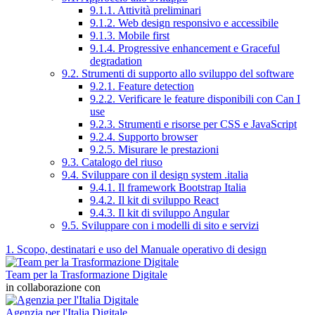
9.1.1. Attività preliminari
9.1.2. Web design responsivo e accessibile
9.1.3. Mobile first
9.1.4. Progressive enhancement e Graceful
degradation
9.2. Strumenti di supporto allo sviluppo del software
9.2.1. Feature detection
9.2.2. Verificare le feature disponibili con Can I
use
9.2.3. Strumenti e risorse per CSS e JavaScript
9.2.4. Supporto browser
9.2.5. Misurare le prestazioni
9.3. Catalogo del riuso
9.4. Sviluppare con il design system .italia
9.4.1. Il framework Bootstrap Italia
9.4.2. Il kit di sviluppo React
9.4.3. Il kit di sviluppo Angular
9.5. Sviluppare con i modelli di sito e servizi
1. Scopo, destinatari e uso del Manuale operativo di design
Team per la Trasformazione Digitale
in collaborazione con
Agenzia per l'Italia Digitale