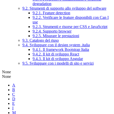
degradation
9.2. Strumenti di supporto allo sviluppo del software
9.2.1. Feature detection
9.2.2. Verificare le feature disponibili con Can I
use
9.2.3. Strumenti e risorse per CSS e JavaScript
9.2.4. Supporto browser
9.2.5. Misurare le prestazioni
9.3. Catalogo del riuso
9.4. Sviluppare con il design system .italia
9.4.1. Il framework Bootstrap Italia
9.4.2. Il kit di sviluppo React
9.4.3. Il kit di sviluppo Angular
9.5. Sviluppare con i modelli di sito e servizi
None
None
A
B
C
D
E
I
M