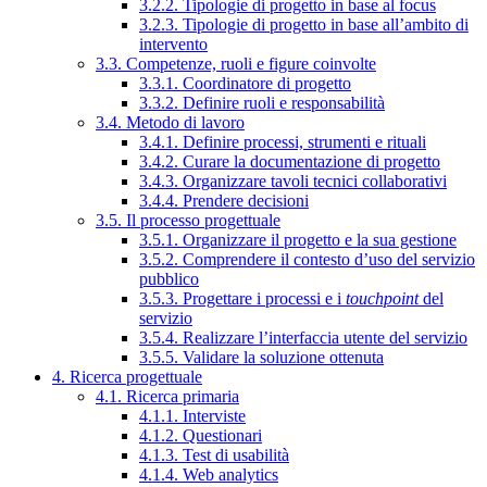
3.2.2. Tipologie di progetto in base al focus
3.2.3. Tipologie di progetto in base all’ambito di
intervento
3.3. Competenze, ruoli e figure coinvolte
3.3.1. Coordinatore di progetto
3.3.2. Definire ruoli e responsabilità
3.4. Metodo di lavoro
3.4.1. Definire processi, strumenti e rituali
3.4.2. Curare la documentazione di progetto
3.4.3. Organizzare tavoli tecnici collaborativi
3.4.4. Prendere decisioni
3.5. Il processo progettuale
3.5.1. Organizzare il progetto e la sua gestione
3.5.2. Comprendere il contesto d’uso del servizio
pubblico
3.5.3. Progettare i processi e i
touchpoint
del
servizio
3.5.4. Realizzare l’interfaccia utente del servizio
3.5.5. Validare la soluzione ottenuta
4. Ricerca progettuale
4.1. Ricerca primaria
4.1.1. Interviste
4.1.2. Questionari
4.1.3. Test di usabilità
4.1.4. Web analytics