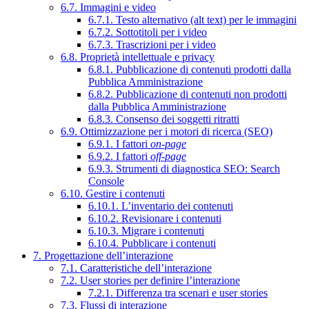
6.7. Immagini e video
6.7.1. Testo alternativo (alt text) per le immagini
6.7.2. Sottotitoli per i video
6.7.3. Trascrizioni per i video
6.8. Proprietà intellettuale e privacy
6.8.1. Pubblicazione di contenuti prodotti dalla
Pubblica Amministrazione
6.8.2. Pubblicazione di contenuti non prodotti
dalla Pubblica Amministrazione
6.8.3. Consenso dei soggetti ritratti
6.9. Ottimizzazione per i motori di ricerca (SEO)
6.9.1. I fattori
on-page
6.9.2. I fattori
off-page
6.9.3. Strumenti di diagnostica SEO: Search
Console
6.10. Gestire i contenuti
6.10.1. L’inventario dei contenuti
6.10.2. Revisionare i contenuti
6.10.3. Migrare i contenuti
6.10.4. Pubblicare i contenuti
7. Progettazione dell’interazione
7.1. Caratteristiche dell’interazione
7.2. User stories per definire l’interazione
7.2.1. Differenza tra scenari e user stories
7.3. Flussi di interazione