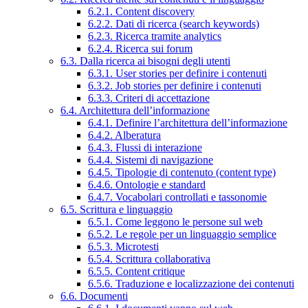
6.2.1. Content discovery
6.2.2. Dati di ricerca (search keywords)
6.2.3. Ricerca tramite analytics
6.2.4. Ricerca sui forum
6.3. Dalla ricerca ai bisogni degli utenti
6.3.1. User stories per definire i contenuti
6.3.2. Job stories per definire i contenuti
6.3.3. Criteri di accettazione
6.4. Architettura dell’informazione
6.4.1. Definire l’architettura dell’informazione
6.4.2. Alberatura
6.4.3. Flussi di interazione
6.4.4. Sistemi di navigazione
6.4.5. Tipologie di contenuto (content type)
6.4.6. Ontologie e standard
6.4.7. Vocabolari controllati e tassonomie
6.5. Scrittura e linguaggio
6.5.1. Come leggono le persone sul web
6.5.2. Le regole per un linguaggio semplice
6.5.3. Microtesti
6.5.4. Scrittura collaborativa
6.5.5. Content critique
6.5.6. Traduzione e localizzazione dei contenuti
6.6. Documenti