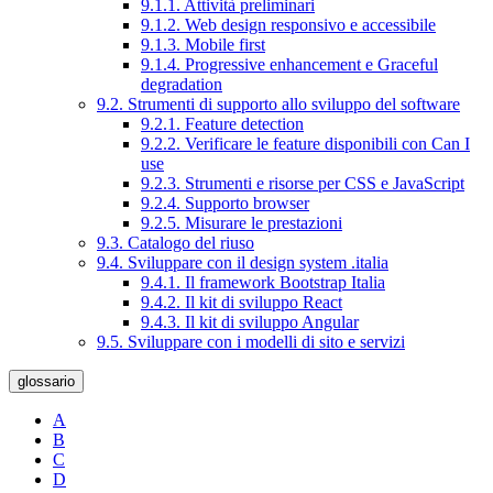
9.1.1. Attività preliminari
9.1.2. Web design responsivo e accessibile
9.1.3. Mobile first
9.1.4. Progressive enhancement e Graceful
degradation
9.2. Strumenti di supporto allo sviluppo del software
9.2.1. Feature detection
9.2.2. Verificare le feature disponibili con Can I
use
9.2.3. Strumenti e risorse per CSS e JavaScript
9.2.4. Supporto browser
9.2.5. Misurare le prestazioni
9.3. Catalogo del riuso
9.4. Sviluppare con il design system .italia
9.4.1. Il framework Bootstrap Italia
9.4.2. Il kit di sviluppo React
9.4.3. Il kit di sviluppo Angular
9.5. Sviluppare con i modelli di sito e servizi
glossario
A
B
C
D