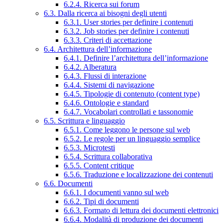
6.2.4. Ricerca sui forum
6.3. Dalla ricerca ai bisogni degli utenti
6.3.1. User stories per definire i contenuti
6.3.2. Job stories per definire i contenuti
6.3.3. Criteri di accettazione
6.4. Architettura dell’informazione
6.4.1. Definire l’architettura dell’informazione
6.4.2. Alberatura
6.4.3. Flussi di interazione
6.4.4. Sistemi di navigazione
6.4.5. Tipologie di contenuto (content type)
6.4.6. Ontologie e standard
6.4.7. Vocabolari controllati e tassonomie
6.5. Scrittura e linguaggio
6.5.1. Come leggono le persone sul web
6.5.2. Le regole per un linguaggio semplice
6.5.3. Microtesti
6.5.4. Scrittura collaborativa
6.5.5. Content critique
6.5.6. Traduzione e localizzazione dei contenuti
6.6. Documenti
6.6.1. I documenti vanno sul web
6.6.2. Tipi di documenti
6.6.3. Formato di lettura dei documenti elettronici
6.6.4. Modalità di produzione dei documenti