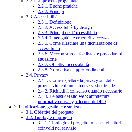
2.2. L’approccio progettuale
2.2.1. Buone pratiche
2.2.2. Principi
2.3. Accessibilità
2.3.1. Definizione
2.3.2. Accessibilità by design
2.3.3. Principi per l’accessibilità
2.3.4. Linee guida e criteri di successo
2.3.5. Come rilasciare una dichiarazione di
accessibilità
2.3.6. Meccanismo di feedback e procedura di
attuazione
2.3.7. Obiettivi accessibilità
2.3.8. Normativa e approfondimenti
2.4. Privacy
2.4.1. Come rispettare la privacy sin dalla
progettazione di un sito o servizio digitale
2.4.2. Richiedi il consenso quando necessario
2.4.3. Le basi del sito web: architettura,
informativa privacy, riferimenti DPO
3. Pianificazione, gestione e strategia
3.1. Obiettivi del progetto
3.2. Tipologie di progetti
3.2.1. Tipologie di progetto in base agli attori
coinvolti nel servizio