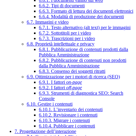
6.6.1. I documenti vanno sul web
6.6.2. Tipi di documenti
6.6.3. Formato di lettura dei documenti elettronici
6.6.4. Modalità di produzione dei documenti
6.7. Immagini e video
6.7.1. Testo alternativo (alt text) per le immagini
6.7.2. Sottotitoli per i video
6.7.3. Trascrizioni per i video
6.8. Proprietà intellettuale e privacy
6.8.1. Pubblicazione di contenuti prodotti dalla
Pubblica Amministrazione
6.8.2. Pubblicazione di contenuti non prodotti
dalla Pubblica Amministrazione
6.8.3. Consenso dei soggetti ritratti
6.9. Ottimizzazione per i motori di ricerca (SEO)
6.9.1. I fattori
on-page
6.9.2. I fattori
off-page
6.9.3. Strumenti di diagnostica SEO: Search
Console
6.10. Gestire i contenuti
6.10.1. L’inventario dei contenuti
6.10.2. Revisionare i contenuti
6.10.3. Migrare i contenuti
6.10.4. Pubblicare i contenuti
7. Progettazione dell’interazione