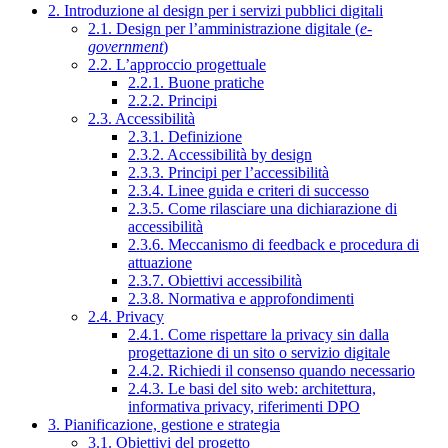
2. Introduzione al design per i servizi pubblici digitali
2.1. Design per l’amministrazione digitale (
e-
government
)
2.2. L’approccio progettuale
2.2.1. Buone pratiche
2.2.2. Principi
2.3. Accessibilità
2.3.1. Definizione
2.3.2. Accessibilità by design
2.3.3. Principi per l’accessibilità
2.3.4. Linee guida e criteri di successo
2.3.5. Come rilasciare una dichiarazione di
accessibilità
2.3.6. Meccanismo di feedback e procedura di
attuazione
2.3.7. Obiettivi accessibilità
2.3.8. Normativa e approfondimenti
2.4. Privacy
2.4.1. Come rispettare la privacy sin dalla
progettazione di un sito o servizio digitale
2.4.2. Richiedi il consenso quando necessario
2.4.3. Le basi del sito web: architettura,
informativa privacy, riferimenti DPO
3. Pianificazione, gestione e strategia
3.1. Obiettivi del progetto