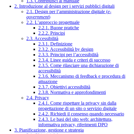
1.3. Contribuisci al manuale
2. Introduzione al design per i servizi pubblici digitali
2.1. Design per l’amministrazione digitale (
e-
government
)
2.2. L’approccio progettuale
2.2.1. Buone pratiche
2.2.2. Principi
2.3. Accessibilità
2.3.1. Definizione
2.3.2. Accessibilità by design
2.3.3. Principi per l’accessibilità
2.3.4. Linee guida e criteri di successo
2.3.5. Come rilasciare una dichiarazione di
accessibilità
2.3.6. Meccanismo di feedback e procedura di
attuazione
2.3.7. Obiettivi accessibilità
2.3.8. Normativa e approfondimenti
2.4. Privacy
2.4.1. Come rispettare la privacy sin dalla
progettazione di un sito o servizio digitale
2.4.2. Richiedi il consenso quando necessario
2.4.3. Le basi del sito web: architettura,
informativa privacy, riferimenti DPO
3. Pianificazione, gestione e strategia