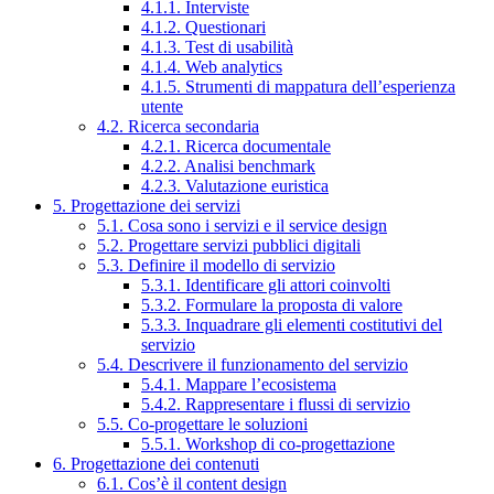
4.1.1. Interviste
4.1.2. Questionari
4.1.3. Test di usabilità
4.1.4. Web analytics
4.1.5. Strumenti di mappatura dell’esperienza
utente
4.2. Ricerca secondaria
4.2.1. Ricerca documentale
4.2.2. Analisi benchmark
4.2.3. Valutazione euristica
5. Progettazione dei servizi
5.1. Cosa sono i servizi e il service design
5.2. Progettare servizi pubblici digitali
5.3. Definire il modello di servizio
5.3.1. Identificare gli attori coinvolti
5.3.2. Formulare la proposta di valore
5.3.3. Inquadrare gli elementi costitutivi del
servizio
5.4. Descrivere il funzionamento del servizio
5.4.1. Mappare l’ecosistema
5.4.2. Rappresentare i flussi di servizio
5.5. Co-progettare le soluzioni
5.5.1. Workshop di co-progettazione
6. Progettazione dei contenuti
6.1. Cos’è il content design