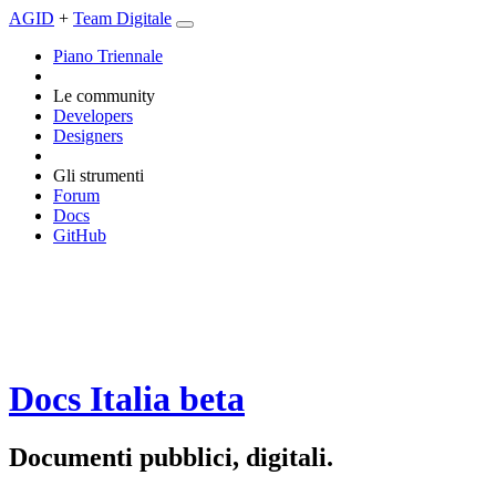
AGID
+
Team Digitale
Piano Triennale
Le community
Developers
Designers
Gli strumenti
Forum
Docs
GitHub
Docs Italia
beta
Documenti pubblici, digitali.