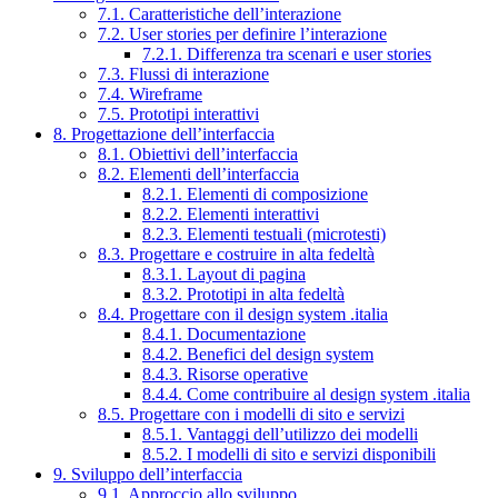
7.1. Caratteristiche dell’interazione
7.2. User stories per definire l’interazione
7.2.1. Differenza tra scenari e user stories
7.3. Flussi di interazione
7.4. Wireframe
7.5. Prototipi interattivi
8. Progettazione dell’interfaccia
8.1. Obiettivi dell’interfaccia
8.2. Elementi dell’interfaccia
8.2.1. Elementi di composizione
8.2.2. Elementi interattivi
8.2.3. Elementi testuali (microtesti)
8.3. Progettare e costruire in alta fedeltà
8.3.1. Layout di pagina
8.3.2. Prototipi in alta fedeltà
8.4. Progettare con il design system .italia
8.4.1. Documentazione
8.4.2. Benefici del design system
8.4.3. Risorse operative
8.4.4. Come contribuire al design system .italia
8.5. Progettare con i modelli di sito e servizi
8.5.1. Vantaggi dell’utilizzo dei modelli
8.5.2. I modelli di sito e servizi disponibili
9. Sviluppo dell’interfaccia
9.1. Approccio allo sviluppo