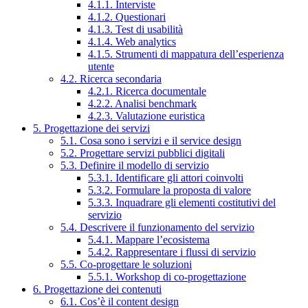
4.1.1. Interviste
4.1.2. Questionari
4.1.3. Test di usabilità
4.1.4. Web analytics
4.1.5. Strumenti di mappatura dell’esperienza
utente
4.2. Ricerca secondaria
4.2.1. Ricerca documentale
4.2.2. Analisi benchmark
4.2.3. Valutazione euristica
5. Progettazione dei servizi
5.1. Cosa sono i servizi e il service design
5.2. Progettare servizi pubblici digitali
5.3. Definire il modello di servizio
5.3.1. Identificare gli attori coinvolti
5.3.2. Formulare la proposta di valore
5.3.3. Inquadrare gli elementi costitutivi del
servizio
5.4. Descrivere il funzionamento del servizio
5.4.1. Mappare l’ecosistema
5.4.2. Rappresentare i flussi di servizio
5.5. Co-progettare le soluzioni
5.5.1. Workshop di co-progettazione
6. Progettazione dei contenuti
6.1. Cos’è il content design