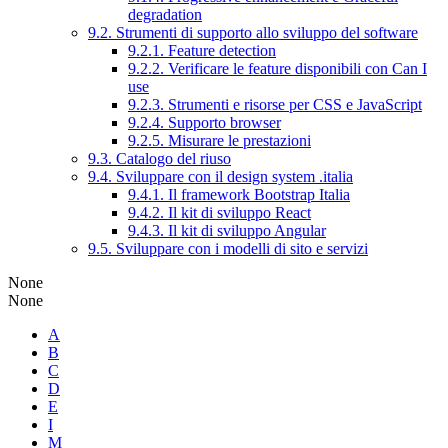
degradation
9.2. Strumenti di supporto allo sviluppo del software
9.2.1. Feature detection
9.2.2. Verificare le feature disponibili con Can I
use
9.2.3. Strumenti e risorse per CSS e JavaScript
9.2.4. Supporto browser
9.2.5. Misurare le prestazioni
9.3. Catalogo del riuso
9.4. Sviluppare con il design system .italia
9.4.1. Il framework Bootstrap Italia
9.4.2. Il kit di sviluppo React
9.4.3. Il kit di sviluppo Angular
9.5. Sviluppare con i modelli di sito e servizi
None
None
A
B
C
D
E
I
M