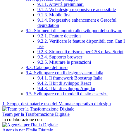
9.1.1. Attività preliminari
9.1.2. Web design responsivo e accessibile
9.1.3. Mobile first
9.1.4. Progressive enhancement e Graceful
degradation
9.2. Strumenti di supporto allo sviluppo del software
9.2.1. Feature detection
9.2.2. Verificare le feature disponibili con Can I
use
9.2.3. Strumenti e risorse per CSS e JavaScript
9.2.4. Supporto browser
9.2.5. Misurare le prestazioni
9.3. Catalogo del riuso
9.4. Sviluppare con il design system .italia
9.4.1. Il framework Bootstrap Italia
9.4.2. Il kit di sviluppo React
9.4.3. Il kit di sviluppo Angular
9.5. Sviluppare con i modelli di sito e servizi
1. Scopo, destinatari e uso del Manuale operativo di design
Team per la Trasformazione Digitale
in collaborazione con
Agenzia per l'Italia Digitale