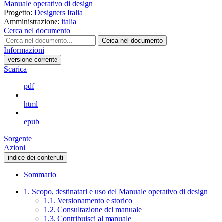
Manuale operativo di design
Progetto:
Designers Italia
Amministrazione:
italia
Cerca nel documento
Cerca nel documento
Informazioni
versione-corrente
Scarica
pdf
html
epub
Sorgente
Azioni
indice dei contenuti
Sommario
1. Scopo, destinatari e uso del Manuale operativo di design
1.1. Versionamento e storico
1.2. Consultazione del manuale
1.3. Contribuisci al manuale