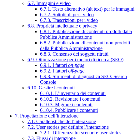
6.7. Immagini e video
6.7.1. Testo alternativo (alt text) per le immagini
6.7.2. Sottotitoli per i video
6.7.3. Trascrizioni per i video
6.8. Proprietà intellettuale e privacy
6.8.1. Pubblicazione di contenuti prodotti dalla
Pubblica Amministrazione
6.8.2. Pubblicazione di contenuti non prodotti
dalla Pubblica Amministrazione
6.8.3. Consenso dei soggetti ritratti
6.9. Ottimizzazione per i motori di ricerca (SEO)
6.9.1. I fattori
on-page
6.9.2. I fattori
off-page
6.9.3. Strumenti di diagnostica SEO: Search
Console
6.10. Gestire i contenuti
6.10.1. L’inventario dei contenuti
6.10.2. Revisionare i contenuti
6.10.3. Migrare i contenuti
6.10.4. Pubblicare i contenuti
7. Progettazione dell’interazione
7.1. Caratteristiche dell’interazione
7.2. User stories per definire l’interazione
7.2.1. Differenza tra scenari e user stories
7.3. Flussi di interazione