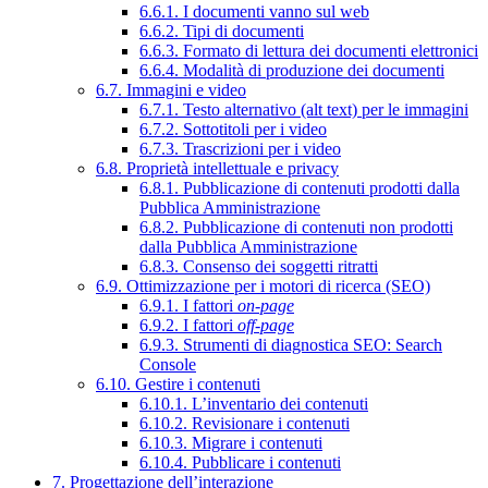
6.6.1. I documenti vanno sul web
6.6.2. Tipi di documenti
6.6.3. Formato di lettura dei documenti elettronici
6.6.4. Modalità di produzione dei documenti
6.7. Immagini e video
6.7.1. Testo alternativo (alt text) per le immagini
6.7.2. Sottotitoli per i video
6.7.3. Trascrizioni per i video
6.8. Proprietà intellettuale e privacy
6.8.1. Pubblicazione di contenuti prodotti dalla
Pubblica Amministrazione
6.8.2. Pubblicazione di contenuti non prodotti
dalla Pubblica Amministrazione
6.8.3. Consenso dei soggetti ritratti
6.9. Ottimizzazione per i motori di ricerca (SEO)
6.9.1. I fattori
on-page
6.9.2. I fattori
off-page
6.9.3. Strumenti di diagnostica SEO: Search
Console
6.10. Gestire i contenuti
6.10.1. L’inventario dei contenuti
6.10.2. Revisionare i contenuti
6.10.3. Migrare i contenuti
6.10.4. Pubblicare i contenuti
7. Progettazione dell’interazione