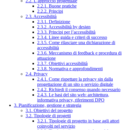
2.2. L’approccio progettuale
2.2.1. Buone pratiche
2.2.2. Principi
2.3. Accessibilità
2.3.1. Definizione
2.3.2. Accessibilità by design
2.3.3. Principi per l’accessibilità
2.3.4. Linee guida e criteri di successo
2.3.5. Come rilasciare una dichiarazione di
accessibilità
2.3.6. Meccanismo di feedback e procedura di
attuazione
2.3.7. Obiettivi accessibilità
2.3.8. Normativa e approfondimenti
2.4. Privacy
2.4.1. Come rispettare la privacy sin dalla
progettazione di un sito o servizio digitale
2.4.2. Richiedi il consenso quando necessario
2.4.3. Le basi del sito web: architettura,
informativa privacy, riferimenti DPO
3. Pianificazione, gestione e strategia
3.1. Obiettivi del progetto
3.2. Tipologie di progetti
3.2.1. Tipologie di progetto in base agli attori
coinvolti nel servizio