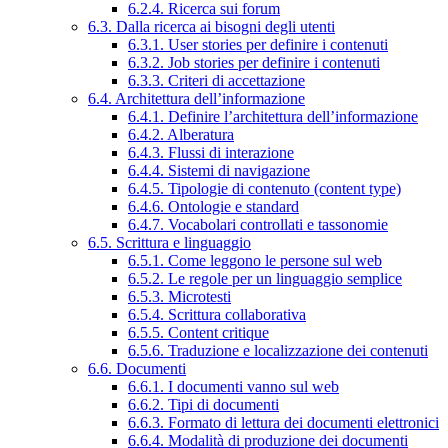
6.2.4. Ricerca sui forum
6.3. Dalla ricerca ai bisogni degli utenti
6.3.1. User stories per definire i contenuti
6.3.2. Job stories per definire i contenuti
6.3.3. Criteri di accettazione
6.4. Architettura dell’informazione
6.4.1. Definire l’architettura dell’informazione
6.4.2. Alberatura
6.4.3. Flussi di interazione
6.4.4. Sistemi di navigazione
6.4.5. Tipologie di contenuto (content type)
6.4.6. Ontologie e standard
6.4.7. Vocabolari controllati e tassonomie
6.5. Scrittura e linguaggio
6.5.1. Come leggono le persone sul web
6.5.2. Le regole per un linguaggio semplice
6.5.3. Microtesti
6.5.4. Scrittura collaborativa
6.5.5. Content critique
6.5.6. Traduzione e localizzazione dei contenuti
6.6. Documenti
6.6.1. I documenti vanno sul web
6.6.2. Tipi di documenti
6.6.3. Formato di lettura dei documenti elettronici
6.6.4. Modalità di produzione dei documenti