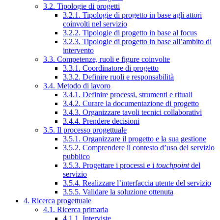
3.2. Tipologie di progetti
3.2.1. Tipologie di progetto in base agli attori
coinvolti nel servizio
3.2.2. Tipologie di progetto in base al focus
3.2.3. Tipologie di progetto in base all’ambito di
intervento
3.3. Competenze, ruoli e figure coinvolte
3.3.1. Coordinatore di progetto
3.3.2. Definire ruoli e responsabilità
3.4. Metodo di lavoro
3.4.1. Definire processi, strumenti e rituali
3.4.2. Curare la documentazione di progetto
3.4.3. Organizzare tavoli tecnici collaborativi
3.4.4. Prendere decisioni
3.5. Il processo progettuale
3.5.1. Organizzare il progetto e la sua gestione
3.5.2. Comprendere il contesto d’uso del servizio
pubblico
3.5.3. Progettare i processi e i
touchpoint
del
servizio
3.5.4. Realizzare l’interfaccia utente del servizio
3.5.5. Validare la soluzione ottenuta
4. Ricerca progettuale
4.1. Ricerca primaria
4.1.1. Interviste