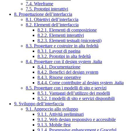
7.4. Wireframe
7.5. Prototipi interattivi
8. Progettazione dell’interfaccia
8.1. Obiettivi dell’interfaccia
8.2. Elementi dell’interfaccia
8.2.1. Elementi di composizione
8.2.2. Elementi interattivi
8.2.3. Elementi testuali (microtesti)
8.3. Progettare e costruire in alta fedeltà
8.3.1. Layout di pagina
8.3.2. Prototipi in alta fedeltà
8.4. Progettare con il design system .italia
8.4.1. Documentazione
8.4.2. Benefici del design system
8.4.3. Risorse operative
8.4.4. Come contribuire al design system .italia
8.5. Progettare con i modelli di sito e servizi
8.5.1. Vantaggi dell’utilizzo dei modelli
8.5.2. I modelli di sito e servizi disponibili
9. Sviluppo dell’interfaccia
9.1. Approccio allo sviluppo
9.1.1. Attività preliminari
9.1.2. Web design responsivo e accessibile
9.1.3. Mobile first
9.1.4. Progressive enhancement e Graceful