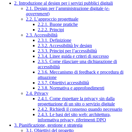
2. Introduzione al design per i servizi pubblici digitali
2.1. Design per l’amministrazione digitale (
e-
government
)
2.2. L’approccio progettuale
2.2.1. Buone pratiche
2.2.2. Principi
2.3. Accessibilità
2.3.1. Definizione
2.3.2. Accessibilità by design
2.3.3. Principi per l’accessibilità
2.3.4. Linee guida e criteri di successo
2.3.5. Come rilasciare una dichiarazione di
accessibilità
2.3.6. Meccanismo di feedback e procedura di
attuazione
2.3.7. Obiettivi accessibilità
2.3.8. Normativa e approfondimenti
2.4. Privacy
2.4.1. Come rispettare la privacy sin dalla
progettazione di un sito o servizio digitale
2.4.2. Richiedi il consenso quando necessario
2.4.3. Le basi del sito web: architettura,
informativa privacy, riferimenti DPO
3. Pianificazione, gestione e strategia
3.1. Obiettivi del progetto