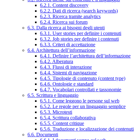
6.2.1. Content discovery
6.2.2. Dati di ricerca (search keywords)
6.2.3. Ricerca tramite analytics
6.2.4. Ricerca sui forum
6.3. Dalla ricerca ai bisogni degli utenti
6.3.1. User stories per definire i contenuti
6.3.2. Job stories per definire i contenuti
6.3.3. Criteri di accettazione
6.4. Architettura dell’informazione
6.4.1. Definire l’architettura dell’informazione
6.4.2. Alberatura
6.4.3. Flussi di interazione
6.4.4. Sistemi di navigazione
6.4.5. Tipologie di contenuto (content type)
6.4.6. Ontologie e standard
6.4.7. Vocabolari controllati e tassonomie
6.5. Scrittura e linguaggio
6.5.1. Come leggono le persone sul web
6.5.2. Le regole per un linguaggio semplice
6.5.3. Microtesti
6.5.4. Scrittura collaborativa
6.5.5. Content critique
6.5.6. Traduzione e localizzazione dei contenuti
6.6. Documenti