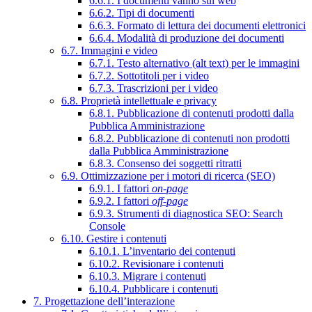
6.6.1. I documenti vanno sul web
6.6.2. Tipi di documenti
6.6.3. Formato di lettura dei documenti elettronici
6.6.4. Modalità di produzione dei documenti
6.7. Immagini e video
6.7.1. Testo alternativo (alt text) per le immagini
6.7.2. Sottotitoli per i video
6.7.3. Trascrizioni per i video
6.8. Proprietà intellettuale e privacy
6.8.1. Pubblicazione di contenuti prodotti dalla
Pubblica Amministrazione
6.8.2. Pubblicazione di contenuti non prodotti
dalla Pubblica Amministrazione
6.8.3. Consenso dei soggetti ritratti
6.9. Ottimizzazione per i motori di ricerca (SEO)
6.9.1. I fattori
on-page
6.9.2. I fattori
off-page
6.9.3. Strumenti di diagnostica SEO: Search
Console
6.10. Gestire i contenuti
6.10.1. L’inventario dei contenuti
6.10.2. Revisionare i contenuti
6.10.3. Migrare i contenuti
6.10.4. Pubblicare i contenuti
7. Progettazione dell’interazione