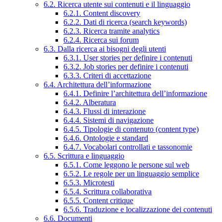
6.2. Ricerca utente sui contenuti e il linguaggio
6.2.1. Content discovery
6.2.2. Dati di ricerca (search keywords)
6.2.3. Ricerca tramite analytics
6.2.4. Ricerca sui forum
6.3. Dalla ricerca ai bisogni degli utenti
6.3.1. User stories per definire i contenuti
6.3.2. Job stories per definire i contenuti
6.3.3. Criteri di accettazione
6.4. Architettura dell’informazione
6.4.1. Definire l’architettura dell’informazione
6.4.2. Alberatura
6.4.3. Flussi di interazione
6.4.4. Sistemi di navigazione
6.4.5. Tipologie di contenuto (content type)
6.4.6. Ontologie e standard
6.4.7. Vocabolari controllati e tassonomie
6.5. Scrittura e linguaggio
6.5.1. Come leggono le persone sul web
6.5.2. Le regole per un linguaggio semplice
6.5.3. Microtesti
6.5.4. Scrittura collaborativa
6.5.5. Content critique
6.5.6. Traduzione e localizzazione dei contenuti
6.6. Documenti