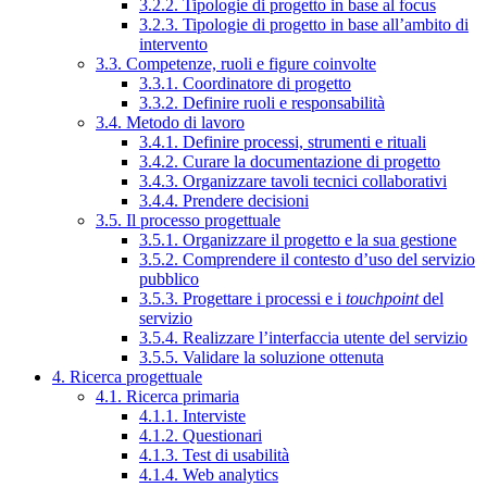
3.2.2. Tipologie di progetto in base al focus
3.2.3. Tipologie di progetto in base all’ambito di
intervento
3.3. Competenze, ruoli e figure coinvolte
3.3.1. Coordinatore di progetto
3.3.2. Definire ruoli e responsabilità
3.4. Metodo di lavoro
3.4.1. Definire processi, strumenti e rituali
3.4.2. Curare la documentazione di progetto
3.4.3. Organizzare tavoli tecnici collaborativi
3.4.4. Prendere decisioni
3.5. Il processo progettuale
3.5.1. Organizzare il progetto e la sua gestione
3.5.2. Comprendere il contesto d’uso del servizio
pubblico
3.5.3. Progettare i processi e i
touchpoint
del
servizio
3.5.4. Realizzare l’interfaccia utente del servizio
3.5.5. Validare la soluzione ottenuta
4. Ricerca progettuale
4.1. Ricerca primaria
4.1.1. Interviste
4.1.2. Questionari
4.1.3. Test di usabilità
4.1.4. Web analytics