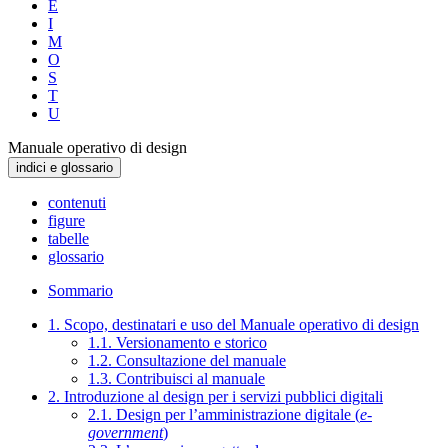
E
I
M
O
S
T
U
Manuale operativo di design
indici e glossario
contenuti
figure
tabelle
glossario
Sommario
1. Scopo, destinatari e uso del Manuale operativo di design
1.1. Versionamento e storico
1.2. Consultazione del manuale
1.3. Contribuisci al manuale
2. Introduzione al design per i servizi pubblici digitali
2.1. Design per l’amministrazione digitale (
e-
government
)