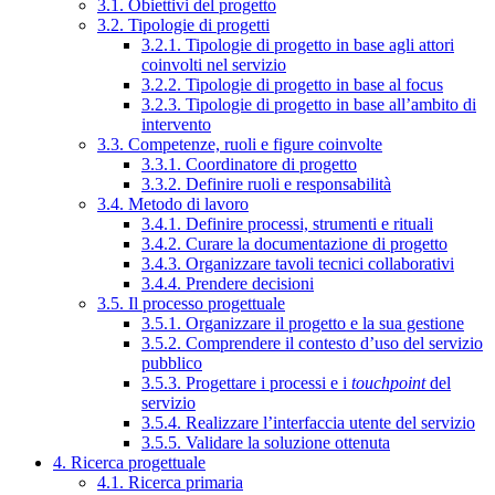
3.1. Obiettivi del progetto
3.2. Tipologie di progetti
3.2.1. Tipologie di progetto in base agli attori
coinvolti nel servizio
3.2.2. Tipologie di progetto in base al focus
3.2.3. Tipologie di progetto in base all’ambito di
intervento
3.3. Competenze, ruoli e figure coinvolte
3.3.1. Coordinatore di progetto
3.3.2. Definire ruoli e responsabilità
3.4. Metodo di lavoro
3.4.1. Definire processi, strumenti e rituali
3.4.2. Curare la documentazione di progetto
3.4.3. Organizzare tavoli tecnici collaborativi
3.4.4. Prendere decisioni
3.5. Il processo progettuale
3.5.1. Organizzare il progetto e la sua gestione
3.5.2. Comprendere il contesto d’uso del servizio
pubblico
3.5.3. Progettare i processi e i
touchpoint
del
servizio
3.5.4. Realizzare l’interfaccia utente del servizio
3.5.5. Validare la soluzione ottenuta
4. Ricerca progettuale
4.1. Ricerca primaria