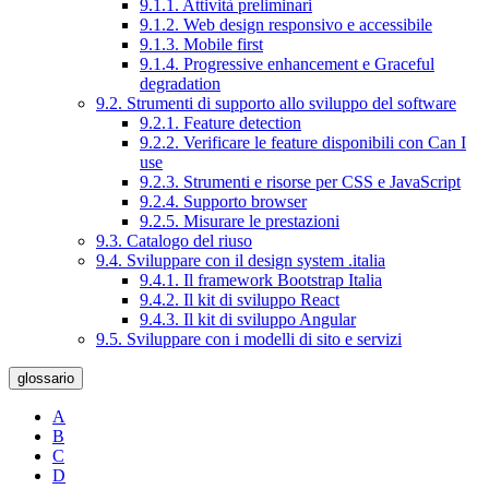
9.1.1. Attività preliminari
9.1.2. Web design responsivo e accessibile
9.1.3. Mobile first
9.1.4. Progressive enhancement e Graceful
degradation
9.2. Strumenti di supporto allo sviluppo del software
9.2.1. Feature detection
9.2.2. Verificare le feature disponibili con Can I
use
9.2.3. Strumenti e risorse per CSS e JavaScript
9.2.4. Supporto browser
9.2.5. Misurare le prestazioni
9.3. Catalogo del riuso
9.4. Sviluppare con il design system .italia
9.4.1. Il framework Bootstrap Italia
9.4.2. Il kit di sviluppo React
9.4.3. Il kit di sviluppo Angular
9.5. Sviluppare con i modelli di sito e servizi
glossario
A
B
C
D