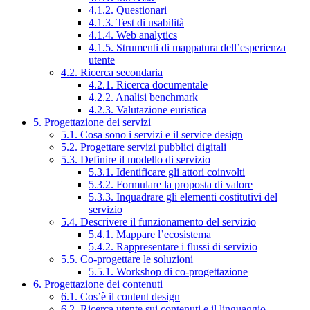
4.1.2. Questionari
4.1.3. Test di usabilità
4.1.4. Web analytics
4.1.5. Strumenti di mappatura dell’esperienza
utente
4.2. Ricerca secondaria
4.2.1. Ricerca documentale
4.2.2. Analisi benchmark
4.2.3. Valutazione euristica
5. Progettazione dei servizi
5.1. Cosa sono i servizi e il service design
5.2. Progettare servizi pubblici digitali
5.3. Definire il modello di servizio
5.3.1. Identificare gli attori coinvolti
5.3.2. Formulare la proposta di valore
5.3.3. Inquadrare gli elementi costitutivi del
servizio
5.4. Descrivere il funzionamento del servizio
5.4.1. Mappare l’ecosistema
5.4.2. Rappresentare i flussi di servizio
5.5. Co-progettare le soluzioni
5.5.1. Workshop di co-progettazione
6. Progettazione dei contenuti
6.1. Cos’è il content design
6.2. Ricerca utente sui contenuti e il linguaggio