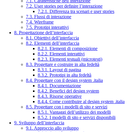
7.1. Caratteristiche dell’interazione
7.2. User stories per definire l’interazione
7.2.1. Differenza tra scenari e user stories
7.3. Flussi di interazione
7.4. Wireframe
7.5. Prototipi interattivi
8. Progettazione dell’interfaccia
8.1. Obiettivi dell’interfaccia
8.2. Elementi dell’interfaccia
8.2.1. Elementi di composizione
8.2.2. Elementi interattivi
8.2.3. Elementi testuali (microtesti)
8.3. Progettare e costruire in alta fedeltà
8.3.1. Layout di pagina
8.3.2. Prototipi in alta fedeltà
8.4. Progettare con il design system .italia
8.4.1. Documentazione
8.4.2. Benefici del design system
8.4.3. Risorse operative
8.4.4. Come contribuire al design system .italia
8.5. Progettare con i modelli di sito e servizi
8.5.1. Vantaggi dell’utilizzo dei modelli
8.5.2. I modelli di sito e servizi disponibili
9. Sviluppo dell’interfaccia
9.1. Approccio allo sviluppo