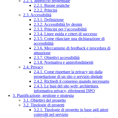
2.2. L’approccio progettuale
2.2.1. Buone pratiche
2.2.2. Principi
2.3. Accessibilità
2.3.1. Definizione
2.3.2. Accessibilità by design
2.3.3. Principi per l’accessibilità
2.3.4. Linee guida e criteri di successo
2.3.5. Come rilasciare una dichiarazione di
accessibilità
2.3.6. Meccanismo di feedback e procedura di
attuazione
2.3.7. Obiettivi accessibilità
2.3.8. Normativa e approfondimenti
2.4. Privacy
2.4.1. Come rispettare la privacy sin dalla
progettazione di un sito o servizio digitale
2.4.2. Richiedi il consenso quando necessario
2.4.3. Le basi del sito web: architettura,
informativa privacy, riferimenti DPO
3. Pianificazione, gestione e strategia
3.1. Obiettivi del progetto
3.2. Tipologie di progetti
3.2.1. Tipologie di progetto in base agli attori
coinvolti nel servizio