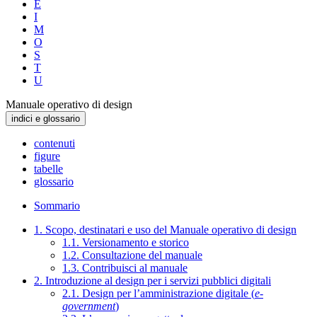
E
I
M
O
S
T
U
Manuale operativo di design
indici e glossario
contenuti
figure
tabelle
glossario
Sommario
1. Scopo, destinatari e uso del Manuale operativo di design
1.1. Versionamento e storico
1.2. Consultazione del manuale
1.3. Contribuisci al manuale
2. Introduzione al design per i servizi pubblici digitali
2.1. Design per l’amministrazione digitale (
e-
government
)