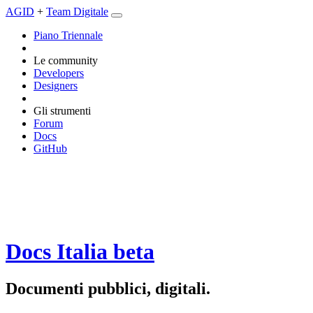
AGID
+
Team Digitale
Piano Triennale
Le community
Developers
Designers
Gli strumenti
Forum
Docs
GitHub
Docs Italia
beta
Documenti pubblici, digitali.