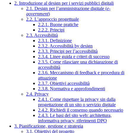
2. Introduzione al design per i servizi pubblici digitali
2.1. Design per l’amministrazione digitale (
e-
government
)
2.2. L’approccio progettuale
2.2.1. Buone pratiche
2.2.2. Principi
2.3. Accessibilità
2.3.1. Definizione
2.3.2. Accessibilità by design
2.3.3. Principi per l’accessibilità
2.3.4. Linee guida e criteri di successo
2.3.5. Come rilasciare una dichiarazione di
accessibilità
2.3.6. Meccanismo di feedback e procedura di
attuazione
2.3.7. Obiettivi accessibilità
2.3.8. Normativa e approfondimenti
2.4. Privacy
2.4.1. Come rispettare la privacy sin dalla
progettazione di un sito o servizio digitale
2.4.2. Richiedi il consenso quando necessario
2.4.3. Le basi del sito web: architettura,
informativa privacy, riferimenti DPO
3. Pianificazione, gestione e strategia
3.1. Obiettivi del progetto