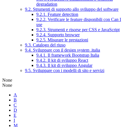
degradation
9.2. Strumenti di supporto allo sviluppo del software
9.2.1. Feature detection
9.2.2. Verificare le feature disponibili con Can I
use
9.2.3. Strumenti e risorse per CSS e JavaScript
9.2.4. Supporto browser
9.2.5. Misurare le prestazioni
9.3. Catalogo del riuso
9.4. Sviluppare con il design system .italia
9.4.1. Il framework Bootstrap Italia
9.4.2. Il kit di sviluppo React
9.4.3. Il kit di sviluppo Angular
9.5. Sviluppare con i modelli di sito e servizi
None
None
A
B
C
D
E
I
M