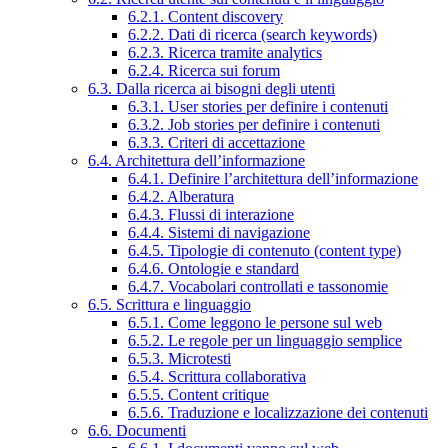
6.2.1. Content discovery
6.2.2. Dati di ricerca (search keywords)
6.2.3. Ricerca tramite analytics
6.2.4. Ricerca sui forum
6.3. Dalla ricerca ai bisogni degli utenti
6.3.1. User stories per definire i contenuti
6.3.2. Job stories per definire i contenuti
6.3.3. Criteri di accettazione
6.4. Architettura dell’informazione
6.4.1. Definire l’architettura dell’informazione
6.4.2. Alberatura
6.4.3. Flussi di interazione
6.4.4. Sistemi di navigazione
6.4.5. Tipologie di contenuto (content type)
6.4.6. Ontologie e standard
6.4.7. Vocabolari controllati e tassonomie
6.5. Scrittura e linguaggio
6.5.1. Come leggono le persone sul web
6.5.2. Le regole per un linguaggio semplice
6.5.3. Microtesti
6.5.4. Scrittura collaborativa
6.5.5. Content critique
6.5.6. Traduzione e localizzazione dei contenuti
6.6. Documenti