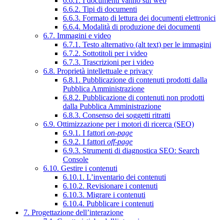
6.6.1. I documenti vanno sul web
6.6.2. Tipi di documenti
6.6.3. Formato di lettura dei documenti elettronici
6.6.4. Modalità di produzione dei documenti
6.7. Immagini e video
6.7.1. Testo alternativo (alt text) per le immagini
6.7.2. Sottotitoli per i video
6.7.3. Trascrizioni per i video
6.8. Proprietà intellettuale e privacy
6.8.1. Pubblicazione di contenuti prodotti dalla
Pubblica Amministrazione
6.8.2. Pubblicazione di contenuti non prodotti
dalla Pubblica Amministrazione
6.8.3. Consenso dei soggetti ritratti
6.9. Ottimizzazione per i motori di ricerca (SEO)
6.9.1. I fattori
on-page
6.9.2. I fattori
off-page
6.9.3. Strumenti di diagnostica SEO: Search
Console
6.10. Gestire i contenuti
6.10.1. L’inventario dei contenuti
6.10.2. Revisionare i contenuti
6.10.3. Migrare i contenuti
6.10.4. Pubblicare i contenuti
7. Progettazione dell’interazione