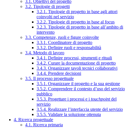
3.1. Obiettivi del progetto
3.2. Tipologie di progetti
3.2.1. Tipologie di progetto in base agli attori
coinvolti nel servizio
3.2.2. Tipologie di progetto in base al focus
3.2.3. Tipologie di progetto in base all’ambito di
intervento
3.3. Competenze, ruoli e figure coinvolte
3.3.1. Coordinatore di progetto
3.3.2. Definire ruoli e responsabilità
3.4. Metodo di lavoro
3.4.1. Definire processi, strumenti e rituali
3.4.2. Curare la documentazione di progetto
3.4.3. Organizzare tavoli tecnici collaborativi
3.4.4. Prendere decisioni
3.5. Il processo progettuale
3.5.1. Organizzare il progetto e la sua gestione
3.5.2. Comprendere il contesto d’uso del servizio
pubblico
3.5.3. Progettare i processi e i
touchpoint
del
servizio
3.5.4. Realizzare l’interfaccia utente del servizio
3.5.5. Validare la soluzione ottenuta
4. Ricerca progettuale
4.1. Ricerca primaria