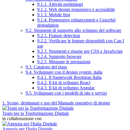
9.1.1. Attività preliminari
9.1.2. Web design responsivo e accessibile
9.1.3. Mobile first
9.1.4. Progressive enhancement e Graceful
degradation
9.2. Strumenti di supporto allo sviluppo del software
9.2.1. Feature detection
9.2.2. Verificare le feature disponibili con Can I
use
9.2.3. Strumenti e risorse per CSS e JavaScript
9.2.4. Supporto browser
9.2.5. Misurare le prestazioni
9.3. Catalogo del riuso
9.4. Sviluppare con il design system .italia
9.4.1. Il framework Bootstrap Italia
9.4.2. Il kit di sviluppo React
9.4.3. Il kit di sviluppo Angular
9.5. Sviluppare con i modelli di sito e servizi
1. Scopo, destinatari e uso del Manuale operativo di design
Team per la Trasformazione Digitale
in collaborazione con
Agenzia per l'Italia Digitale