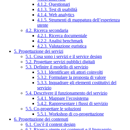
4.1.2. Questionari
4.1.3. Test di usabilità
4.1.4. Web analytics
4.1.5. Strumenti di mappatura dell’esperienza
utente
4.2. Ricerca secondaria
4.2.1. Ricerca documentale
4.2.2. Analisi benchmark
4.2.3. Valutazione euristica
5. Progettazione dei servizi
5.1. Cosa sono i servizi e il service design
5.2. Progettare servizi pubblici digitali
5.3. Definire il modello di servizio
5.3.1. Identificare gli attori coinvolti
5.3.2. Formulare la proposta di valore
5.3.3. Inquadrare gli elementi costitutivi del
servizio
5.4. Descrivere il funzionamento del servizio
5.4.1. Mappare l’ecosistema
5.4.2. Rappresentare i flussi di servizio
5.5. Co-progettare le soluzioni
5.5.1. Workshop di co-progettazione
6. Progettazione dei contenuti
6.1. Cos’è il content design
6.2. Ricerca utente sui contenuti e il linguaggio