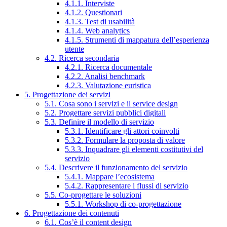
4.1.1. Interviste
4.1.2. Questionari
4.1.3. Test di usabilità
4.1.4. Web analytics
4.1.5. Strumenti di mappatura dell’esperienza
utente
4.2. Ricerca secondaria
4.2.1. Ricerca documentale
4.2.2. Analisi benchmark
4.2.3. Valutazione euristica
5. Progettazione dei servizi
5.1. Cosa sono i servizi e il service design
5.2. Progettare servizi pubblici digitali
5.3. Definire il modello di servizio
5.3.1. Identificare gli attori coinvolti
5.3.2. Formulare la proposta di valore
5.3.3. Inquadrare gli elementi costitutivi del
servizio
5.4. Descrivere il funzionamento del servizio
5.4.1. Mappare l’ecosistema
5.4.2. Rappresentare i flussi di servizio
5.5. Co-progettare le soluzioni
5.5.1. Workshop di co-progettazione
6. Progettazione dei contenuti
6.1. Cos’è il content design