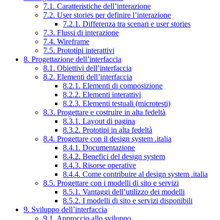
7.1. Caratteristiche dell’interazione
7.2. User stories per definire l’interazione
7.2.1. Differenza tra scenari e user stories
7.3. Flussi di interazione
7.4. Wireframe
7.5. Prototipi interattivi
8. Progettazione dell’interfaccia
8.1. Obiettivi dell’interfaccia
8.2. Elementi dell’interfaccia
8.2.1. Elementi di composizione
8.2.2. Elementi interattivi
8.2.3. Elementi testuali (microtesti)
8.3. Progettare e costruire in alta fedeltà
8.3.1. Layout di pagina
8.3.2. Prototipi in alta fedeltà
8.4. Progettare con il design system .italia
8.4.1. Documentazione
8.4.2. Benefici del design system
8.4.3. Risorse operative
8.4.4. Come contribuire al design system .italia
8.5. Progettare con i modelli di sito e servizi
8.5.1. Vantaggi dell’utilizzo dei modelli
8.5.2. I modelli di sito e servizi disponibili
9. Sviluppo dell’interfaccia
9.1. Approccio allo sviluppo