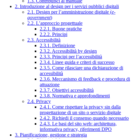
1.3. Contribuisci al manuale
2. Introduzione al design per i servizi pubblici digitali
2.1. Design per l’amministrazione digitale (
e-
government
)
2.2. L’approccio progettuale
2.2.1. Buone pratiche
2.2.2. Principi
2.3. Accessibilità
2.3.1. Definizione
2.3.2. Accessibilità by design
2.3.3. Principi per l’accessibilità
2.3.4. Linee guida e criteri di successo
2.3.5. Come rilasciare una dichiarazione di
accessibilità
2.3.6. Meccanismo di feedback e procedura di
attuazione
2.3.7. Obiettivi accessibilità
2.3.8. Normativa e approfondimenti
2.4. Privacy
2.4.1. Come rispettare la privacy sin dalla
progettazione di un sito o servizio digitale
2.4.2. Richiedi il consenso quando necessario
2.4.3. Le basi del sito web: architettura,
informativa privacy, riferimenti DPO
3. Pianificazione, gestione e strategia