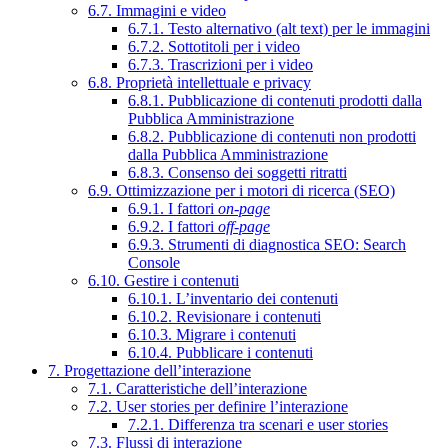
6.7. Immagini e video
6.7.1. Testo alternativo (alt text) per le immagini
6.7.2. Sottotitoli per i video
6.7.3. Trascrizioni per i video
6.8. Proprietà intellettuale e privacy
6.8.1. Pubblicazione di contenuti prodotti dalla
Pubblica Amministrazione
6.8.2. Pubblicazione di contenuti non prodotti
dalla Pubblica Amministrazione
6.8.3. Consenso dei soggetti ritratti
6.9. Ottimizzazione per i motori di ricerca (SEO)
6.9.1. I fattori
on-page
6.9.2. I fattori
off-page
6.9.3. Strumenti di diagnostica SEO: Search
Console
6.10. Gestire i contenuti
6.10.1. L’inventario dei contenuti
6.10.2. Revisionare i contenuti
6.10.3. Migrare i contenuti
6.10.4. Pubblicare i contenuti
7. Progettazione dell’interazione
7.1. Caratteristiche dell’interazione
7.2. User stories per definire l’interazione
7.2.1. Differenza tra scenari e user stories
7.3. Flussi di interazione