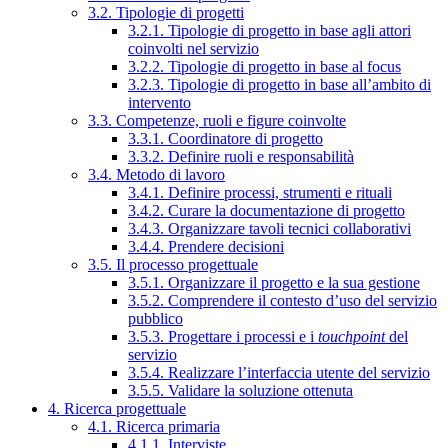
3.2. Tipologie di progetti
3.2.1. Tipologie di progetto in base agli attori
coinvolti nel servizio
3.2.2. Tipologie di progetto in base al focus
3.2.3. Tipologie di progetto in base all’ambito di
intervento
3.3. Competenze, ruoli e figure coinvolte
3.3.1. Coordinatore di progetto
3.3.2. Definire ruoli e responsabilità
3.4. Metodo di lavoro
3.4.1. Definire processi, strumenti e rituali
3.4.2. Curare la documentazione di progetto
3.4.3. Organizzare tavoli tecnici collaborativi
3.4.4. Prendere decisioni
3.5. Il processo progettuale
3.5.1. Organizzare il progetto e la sua gestione
3.5.2. Comprendere il contesto d’uso del servizio
pubblico
3.5.3. Progettare i processi e i
touchpoint
del
servizio
3.5.4. Realizzare l’interfaccia utente del servizio
3.5.5. Validare la soluzione ottenuta
4. Ricerca progettuale
4.1. Ricerca primaria
4.1.1. Interviste