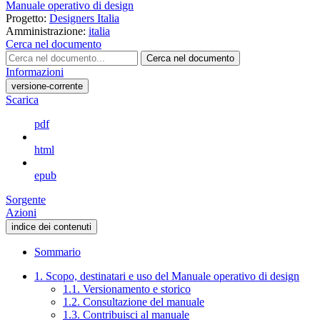
Manuale operativo di design
Progetto:
Designers Italia
Amministrazione:
italia
Cerca nel documento
Cerca nel documento
Informazioni
versione-corrente
Scarica
pdf
html
epub
Sorgente
Azioni
indice dei contenuti
Sommario
1. Scopo, destinatari e uso del Manuale operativo di design
1.1. Versionamento e storico
1.2. Consultazione del manuale
1.3. Contribuisci al manuale