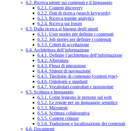
6.2. Ricerca utente sui contenuti e il linguaggio
6.2.1. Content discovery
6.2.2. Dati di ricerca (search keywords)
6.2.3. Ricerca tramite analytics
6.2.4. Ricerca sui forum
6.3. Dalla ricerca ai bisogni degli utenti
6.3.1. User stories per definire i contenuti
6.3.2. Job stories per definire i contenuti
6.3.3. Criteri di accettazione
6.4. Architettura dell’informazione
6.4.1. Definire l’architettura dell’informazione
6.4.2. Alberatura
6.4.3. Flussi di interazione
6.4.4. Sistemi di navigazione
6.4.5. Tipologie di contenuto (content type)
6.4.6. Ontologie e standard
6.4.7. Vocabolari controllati e tassonomie
6.5. Scrittura e linguaggio
6.5.1. Come leggono le persone sul web
6.5.2. Le regole per un linguaggio semplice
6.5.3. Microtesti
6.5.4. Scrittura collaborativa
6.5.5. Content critique
6.5.6. Traduzione e localizzazione dei contenuti
6.6. Documenti