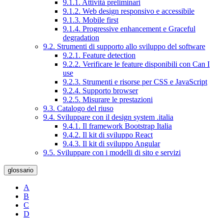
9.1.1. Attività preliminari
9.1.2. Web design responsivo e accessibile
9.1.3. Mobile first
9.1.4. Progressive enhancement e Graceful
degradation
9.2. Strumenti di supporto allo sviluppo del software
9.2.1. Feature detection
9.2.2. Verificare le feature disponibili con Can I
use
9.2.3. Strumenti e risorse per CSS e JavaScript
9.2.4. Supporto browser
9.2.5. Misurare le prestazioni
9.3. Catalogo del riuso
9.4. Sviluppare con il design system .italia
9.4.1. Il framework Bootstrap Italia
9.4.2. Il kit di sviluppo React
9.4.3. Il kit di sviluppo Angular
9.5. Sviluppare con i modelli di sito e servizi
glossario
A
B
C
D