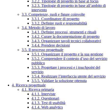
3.2.2. Tipologie di progetto in base al focus
3.2.3. Tipologie di progetto in base all’ambito di
intervento
3.3. Competenze, ruoli e figure coinvolte
3.3.1. Coordinatore di progetto
3.3.2. Definire ruoli e responsabilità
3.4. Metodo di lavoro
3.4.1. Definire processi, strumenti e rituali
3.4.2. Curare la documentazione di progetto
3.4.3. Organizzare tavoli tecnici collaborativi
3.4.4. Prendere decisioni
3.5. Il processo progettuale
3.5.1. Organizzare il progetto e la sua gestione
3.5.2. Comprendere il contesto d’uso del servizio
pubblico
3.5.3. Progettare i processi e i
touchpoint
del
servizio
3.5.4. Realizzare l’interfaccia utente del servizio
3.5.5. Validare la soluzione ottenuta
4. Ricerca progettuale
4.1. Ricerca primaria
4.1.1. Interviste
4.1.2. Questionari
4.1.3. Test di usabilità
4.1.4. Web analytics