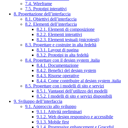
7.4. Wireframe
7.5. Prototipi interattivi
8. Progettazione dell’interfaccia
8.1. Obiettivi dell’interfaccia
8.2. Elementi dell’interfaccia
8.2.1. Elementi di composizione
8.2.2. Elementi interattivi
8.2.3. Elementi testuali (microtesti)
8.3. Progettare e costruire in alta fedeltà
8.3.1. Layout di pagina
8.3.2. Prototipi in alta fedeltà
8.4. Progettare con il design system .italia
8.4.1. Documentazione
8.4.2. Benefici del design system
8.4.3. Risorse operative
8.4.4. Come contribuire al design system .italia
8.5. Progettare con i modelli di sito e servizi
8.5.1. Vantaggi dell’utilizzo dei modelli
8.5.2. I modelli di sito e servizi disponibili
9. Sviluppo dell’interfaccia
9.1. Approccio allo sviluppo
9.1.1. Attività preliminari
9.1.2. Web design responsivo e accessibile
9.1.3. Mobile first
9.1.4. Progressive enhancement e Graceful