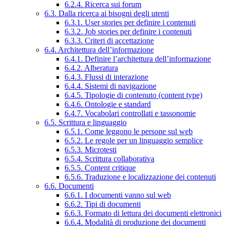
6.2.4. Ricerca sui forum
6.3. Dalla ricerca ai bisogni degli utenti
6.3.1. User stories per definire i contenuti
6.3.2. Job stories per definire i contenuti
6.3.3. Criteri di accettazione
6.4. Architettura dell’informazione
6.4.1. Definire l’architettura dell’informazione
6.4.2. Alberatura
6.4.3. Flussi di interazione
6.4.4. Sistemi di navigazione
6.4.5. Tipologie di contenuto (content type)
6.4.6. Ontologie e standard
6.4.7. Vocabolari controllati e tassonomie
6.5. Scrittura e linguaggio
6.5.1. Come leggono le persone sul web
6.5.2. Le regole per un linguaggio semplice
6.5.3. Microtesti
6.5.4. Scrittura collaborativa
6.5.5. Content critique
6.5.6. Traduzione e localizzazione dei contenuti
6.6. Documenti
6.6.1. I documenti vanno sul web
6.6.2. Tipi di documenti
6.6.3. Formato di lettura dei documenti elettronici
6.6.4. Modalità di produzione dei documenti