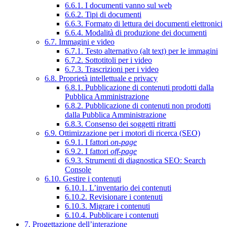
6.6.1. I documenti vanno sul web
6.6.2. Tipi di documenti
6.6.3. Formato di lettura dei documenti elettronici
6.6.4. Modalità di produzione dei documenti
6.7. Immagini e video
6.7.1. Testo alternativo (alt text) per le immagini
6.7.2. Sottotitoli per i video
6.7.3. Trascrizioni per i video
6.8. Proprietà intellettuale e privacy
6.8.1. Pubblicazione di contenuti prodotti dalla
Pubblica Amministrazione
6.8.2. Pubblicazione di contenuti non prodotti
dalla Pubblica Amministrazione
6.8.3. Consenso dei soggetti ritratti
6.9. Ottimizzazione per i motori di ricerca (SEO)
6.9.1. I fattori
on-page
6.9.2. I fattori
off-page
6.9.3. Strumenti di diagnostica SEO: Search
Console
6.10. Gestire i contenuti
6.10.1. L’inventario dei contenuti
6.10.2. Revisionare i contenuti
6.10.3. Migrare i contenuti
6.10.4. Pubblicare i contenuti
7. Progettazione dell’interazione