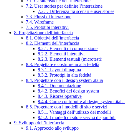
7.1. Caratteristiche dell’interazione
7.2. User stories per definire l’interazione
7.2.1. Differenza tra scenari e user stories
7.3. Flussi di interazione
7.4. Wireframe
7.5. Prototipi interattivi
8. Progettazione dell’interfaccia
8.1. Obiettivi dell’interfaccia
8.2. Elementi dell’interfaccia
8.2.1. Elementi di composizione
8.2.2. Elementi interattivi
8.2.3. Elementi testuali (microtesti)
8.3. Progettare e costruire in alta fedeltà
8.3.1. Layout di pagina
8.3.2. Prototipi in alta fedeltà
8.4. Progettare con il design system .italia
8.4.1. Documentazione
8.4.2. Benefici del design system
8.4.3. Risorse operative
8.4.4. Come contribuire al design system .italia
8.5. Progettare con i modelli di sito e servizi
8.5.1. Vantaggi dell’utilizzo dei modelli
8.5.2. I modelli di sito e servizi disponibili
9. Sviluppo dell’interfaccia
9.1. Approccio allo sviluppo