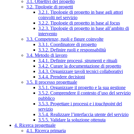
3.1. Obiettivi del progetto
3.2. Tipologie di progetti
3.2.1. Tipologie di progetto in base agli attori
coinvolti nel servizio
3.2.2. Tipologie di progetto in base al focus
3.2.3. Tipologie di progetto in base all’ambito di
intervento
3.3. Competenze, ruoli e figure coinvolte
3.3.1. Coordinatore di progetto
3.3.2. Definire ruoli e responsabilità
3.4. Metodo di lavoro
3.4.1. Definire processi, strumenti e rituali
3.4.2. Curare la documentazione di progetto
3.4.3. Organizzare tavoli tecnici collaborativi
3.4.4. Prendere decisioni
3.5. Il processo progettuale
3.5.1. Organizzare il progetto e la sua gestione
3.5.2. Comprendere il contesto d’uso del servizio
pubblico
3.5.3. Progettare i processi e i
touchpoint
del
servizio
3.5.4. Realizzare l’interfaccia utente del servizio
3.5.5. Validare la soluzione ottenuta
4. Ricerca progettuale
4.1. Ricerca primaria