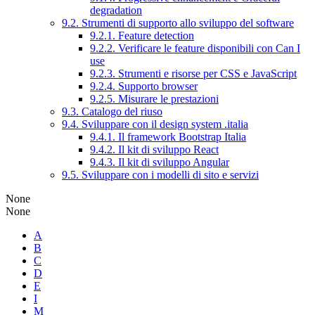
degradation
9.2. Strumenti di supporto allo sviluppo del software
9.2.1. Feature detection
9.2.2. Verificare le feature disponibili con Can I
use
9.2.3. Strumenti e risorse per CSS e JavaScript
9.2.4. Supporto browser
9.2.5. Misurare le prestazioni
9.3. Catalogo del riuso
9.4. Sviluppare con il design system .italia
9.4.1. Il framework Bootstrap Italia
9.4.2. Il kit di sviluppo React
9.4.3. Il kit di sviluppo Angular
9.5. Sviluppare con i modelli di sito e servizi
None
None
A
B
C
D
E
I
M