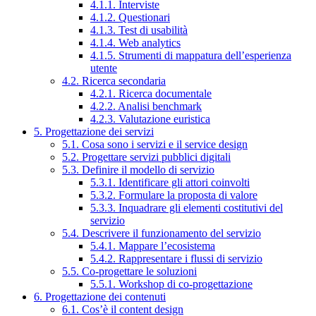
4.1.1. Interviste
4.1.2. Questionari
4.1.3. Test di usabilità
4.1.4. Web analytics
4.1.5. Strumenti di mappatura dell’esperienza
utente
4.2. Ricerca secondaria
4.2.1. Ricerca documentale
4.2.2. Analisi benchmark
4.2.3. Valutazione euristica
5. Progettazione dei servizi
5.1. Cosa sono i servizi e il service design
5.2. Progettare servizi pubblici digitali
5.3. Definire il modello di servizio
5.3.1. Identificare gli attori coinvolti
5.3.2. Formulare la proposta di valore
5.3.3. Inquadrare gli elementi costitutivi del
servizio
5.4. Descrivere il funzionamento del servizio
5.4.1. Mappare l’ecosistema
5.4.2. Rappresentare i flussi di servizio
5.5. Co-progettare le soluzioni
5.5.1. Workshop di co-progettazione
6. Progettazione dei contenuti
6.1. Cos’è il content design