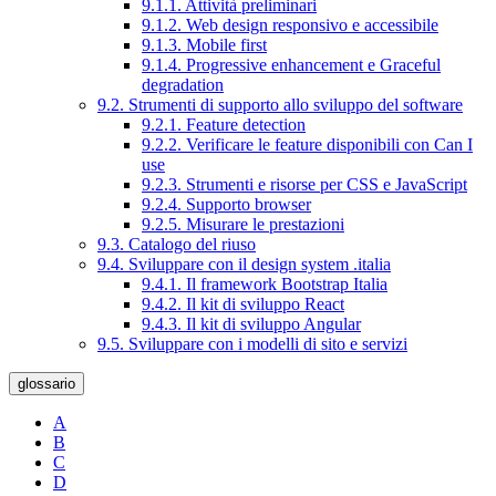
9.1.1. Attività preliminari
9.1.2. Web design responsivo e accessibile
9.1.3. Mobile first
9.1.4. Progressive enhancement e Graceful
degradation
9.2. Strumenti di supporto allo sviluppo del software
9.2.1. Feature detection
9.2.2. Verificare le feature disponibili con Can I
use
9.2.3. Strumenti e risorse per CSS e JavaScript
9.2.4. Supporto browser
9.2.5. Misurare le prestazioni
9.3. Catalogo del riuso
9.4. Sviluppare con il design system .italia
9.4.1. Il framework Bootstrap Italia
9.4.2. Il kit di sviluppo React
9.4.3. Il kit di sviluppo Angular
9.5. Sviluppare con i modelli di sito e servizi
glossario
A
B
C
D