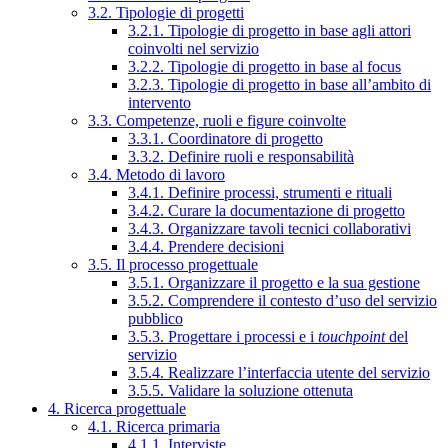
3.2. Tipologie di progetti
3.2.1. Tipologie di progetto in base agli attori
coinvolti nel servizio
3.2.2. Tipologie di progetto in base al focus
3.2.3. Tipologie di progetto in base all’ambito di
intervento
3.3. Competenze, ruoli e figure coinvolte
3.3.1. Coordinatore di progetto
3.3.2. Definire ruoli e responsabilità
3.4. Metodo di lavoro
3.4.1. Definire processi, strumenti e rituali
3.4.2. Curare la documentazione di progetto
3.4.3. Organizzare tavoli tecnici collaborativi
3.4.4. Prendere decisioni
3.5. Il processo progettuale
3.5.1. Organizzare il progetto e la sua gestione
3.5.2. Comprendere il contesto d’uso del servizio
pubblico
3.5.3. Progettare i processi e i
touchpoint
del
servizio
3.5.4. Realizzare l’interfaccia utente del servizio
3.5.5. Validare la soluzione ottenuta
4. Ricerca progettuale
4.1. Ricerca primaria
4.1.1. Interviste