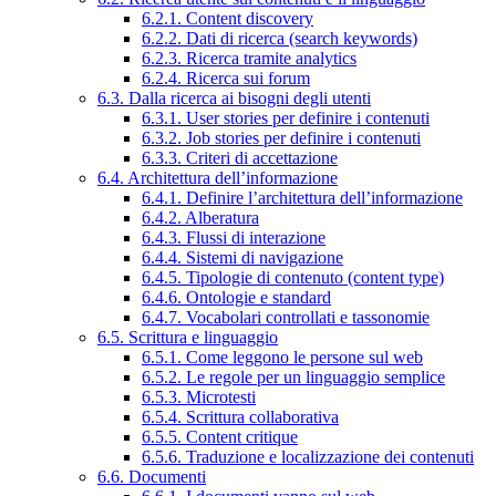
6.2.1. Content discovery
6.2.2. Dati di ricerca (search keywords)
6.2.3. Ricerca tramite analytics
6.2.4. Ricerca sui forum
6.3. Dalla ricerca ai bisogni degli utenti
6.3.1. User stories per definire i contenuti
6.3.2. Job stories per definire i contenuti
6.3.3. Criteri di accettazione
6.4. Architettura dell’informazione
6.4.1. Definire l’architettura dell’informazione
6.4.2. Alberatura
6.4.3. Flussi di interazione
6.4.4. Sistemi di navigazione
6.4.5. Tipologie di contenuto (content type)
6.4.6. Ontologie e standard
6.4.7. Vocabolari controllati e tassonomie
6.5. Scrittura e linguaggio
6.5.1. Come leggono le persone sul web
6.5.2. Le regole per un linguaggio semplice
6.5.3. Microtesti
6.5.4. Scrittura collaborativa
6.5.5. Content critique
6.5.6. Traduzione e localizzazione dei contenuti
6.6. Documenti