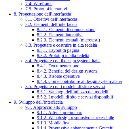
7.4. Wireframe
7.5. Prototipi interattivi
8. Progettazione dell’interfaccia
8.1. Obiettivi dell’interfaccia
8.2. Elementi dell’interfaccia
8.2.1. Elementi di composizione
8.2.2. Elementi interattivi
8.2.3. Elementi testuali (microtesti)
8.3. Progettare e costruire in alta fedeltà
8.3.1. Layout di pagina
8.3.2. Prototipi in alta fedeltà
8.4. Progettare con il design system .italia
8.4.1. Documentazione
8.4.2. Benefici del design system
8.4.3. Risorse operative
8.4.4. Come contribuire al design system .italia
8.5. Progettare con i modelli di sito e servizi
8.5.1. Vantaggi dell’utilizzo dei modelli
8.5.2. I modelli di sito e servizi disponibili
9. Sviluppo dell’interfaccia
9.1. Approccio allo sviluppo
9.1.1. Attività preliminari
9.1.2. Web design responsivo e accessibile
9.1.3. Mobile first
9.1.4. Progressive enhancement e Graceful