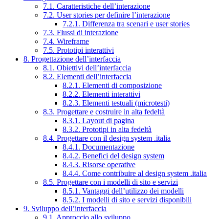
7.1. Caratteristiche dell’interazione
7.2. User stories per definire l’interazione
7.2.1. Differenza tra scenari e user stories
7.3. Flussi di interazione
7.4. Wireframe
7.5. Prototipi interattivi
8. Progettazione dell’interfaccia
8.1. Obiettivi dell’interfaccia
8.2. Elementi dell’interfaccia
8.2.1. Elementi di composizione
8.2.2. Elementi interattivi
8.2.3. Elementi testuali (microtesti)
8.3. Progettare e costruire in alta fedeltà
8.3.1. Layout di pagina
8.3.2. Prototipi in alta fedeltà
8.4. Progettare con il design system .italia
8.4.1. Documentazione
8.4.2. Benefici del design system
8.4.3. Risorse operative
8.4.4. Come contribuire al design system .italia
8.5. Progettare con i modelli di sito e servizi
8.5.1. Vantaggi dell’utilizzo dei modelli
8.5.2. I modelli di sito e servizi disponibili
9. Sviluppo dell’interfaccia
9.1. Approccio allo sviluppo