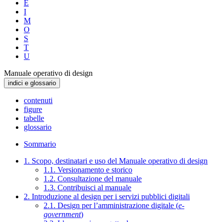
E
I
M
O
S
T
U
Manuale operativo di design
indici e glossario
contenuti
figure
tabelle
glossario
Sommario
1. Scopo, destinatari e uso del Manuale operativo di design
1.1. Versionamento e storico
1.2. Consultazione del manuale
1.3. Contribuisci al manuale
2. Introduzione al design per i servizi pubblici digitali
2.1. Design per l’amministrazione digitale (
e-
government
)