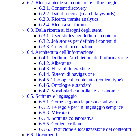
6.2. Ricerca utente sui contenuti e il linguaggio
6.2.1. Content discovery
6.2.2. Dati di ricerca (search keywords)
6.2.3. Ricerca tramite analytics
6.2.4. Ricerca sui forum
6.3. Dalla ricerca ai bisogni degli utenti
6.3.1. User stories per definire i contenuti
6.3.2. Job stories per definire i contenuti
6.3.3. Criteri di accettazione
6.4. Architettura dell’informazione
6.4.1. Definire l’architettura dell’informazione
6.4.2. Alberatura
6.4.3. Flussi di interazione
6.4.4. Sistemi di navigazione
6.4.5. Tipologie di contenuto (content type)
6.4.6. Ontologie e standard
6.4.7. Vocabolari controllati e tassonomie
6.5. Scrittura e linguaggio
6.5.1. Come leggono le persone sul web
6.5.2. Le regole per un linguaggio semplice
6.5.3. Microtesti
6.5.4. Scrittura collaborativa
6.5.5. Content critique
6.5.6. Traduzione e localizzazione dei contenuti
6.6. Documenti