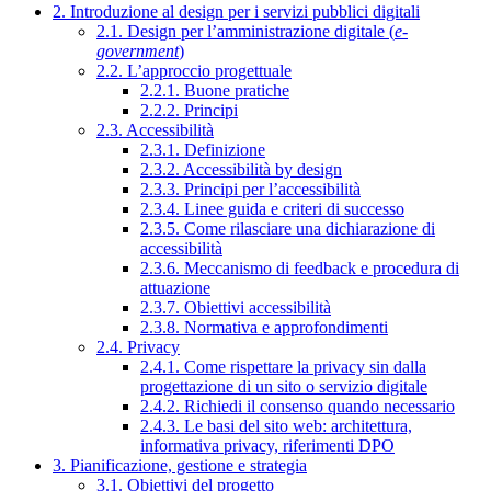
2. Introduzione al design per i servizi pubblici digitali
2.1. Design per l’amministrazione digitale (
e-
government
)
2.2. L’approccio progettuale
2.2.1. Buone pratiche
2.2.2. Principi
2.3. Accessibilità
2.3.1. Definizione
2.3.2. Accessibilità by design
2.3.3. Principi per l’accessibilità
2.3.4. Linee guida e criteri di successo
2.3.5. Come rilasciare una dichiarazione di
accessibilità
2.3.6. Meccanismo di feedback e procedura di
attuazione
2.3.7. Obiettivi accessibilità
2.3.8. Normativa e approfondimenti
2.4. Privacy
2.4.1. Come rispettare la privacy sin dalla
progettazione di un sito o servizio digitale
2.4.2. Richiedi il consenso quando necessario
2.4.3. Le basi del sito web: architettura,
informativa privacy, riferimenti DPO
3. Pianificazione, gestione e strategia
3.1. Obiettivi del progetto