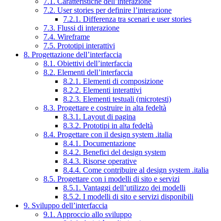
7.1. Caratteristiche dell’interazione
7.2. User stories per definire l’interazione
7.2.1. Differenza tra scenari e user stories
7.3. Flussi di interazione
7.4. Wireframe
7.5. Prototipi interattivi
8. Progettazione dell’interfaccia
8.1. Obiettivi dell’interfaccia
8.2. Elementi dell’interfaccia
8.2.1. Elementi di composizione
8.2.2. Elementi interattivi
8.2.3. Elementi testuali (microtesti)
8.3. Progettare e costruire in alta fedeltà
8.3.1. Layout di pagina
8.3.2. Prototipi in alta fedeltà
8.4. Progettare con il design system .italia
8.4.1. Documentazione
8.4.2. Benefici del design system
8.4.3. Risorse operative
8.4.4. Come contribuire al design system .italia
8.5. Progettare con i modelli di sito e servizi
8.5.1. Vantaggi dell’utilizzo dei modelli
8.5.2. I modelli di sito e servizi disponibili
9. Sviluppo dell’interfaccia
9.1. Approccio allo sviluppo