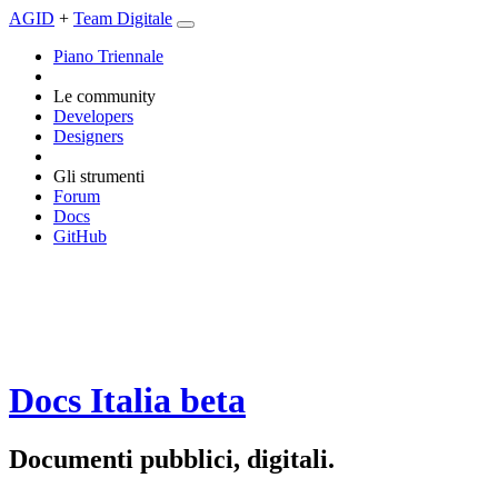
AGID
+
Team Digitale
Piano Triennale
Le community
Developers
Designers
Gli strumenti
Forum
Docs
GitHub
Docs Italia
beta
Documenti pubblici, digitali.