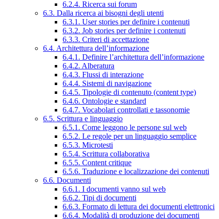
6.2.4. Ricerca sui forum
6.3. Dalla ricerca ai bisogni degli utenti
6.3.1. User stories per definire i contenuti
6.3.2. Job stories per definire i contenuti
6.3.3. Criteri di accettazione
6.4. Architettura dell’informazione
6.4.1. Definire l’architettura dell’informazione
6.4.2. Alberatura
6.4.3. Flussi di interazione
6.4.4. Sistemi di navigazione
6.4.5. Tipologie di contenuto (content type)
6.4.6. Ontologie e standard
6.4.7. Vocabolari controllati e tassonomie
6.5. Scrittura e linguaggio
6.5.1. Come leggono le persone sul web
6.5.2. Le regole per un linguaggio semplice
6.5.3. Microtesti
6.5.4. Scrittura collaborativa
6.5.5. Content critique
6.5.6. Traduzione e localizzazione dei contenuti
6.6. Documenti
6.6.1. I documenti vanno sul web
6.6.2. Tipi di documenti
6.6.3. Formato di lettura dei documenti elettronici
6.6.4. Modalità di produzione dei documenti