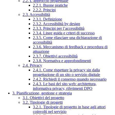
2.2. L’approccio progettuale
2.2.1. Buone pratiche
2.2.2. Principi
2.3. Accessibilità
2.3.1. Definizione
2.3.2. Accessibilità by design
2.3.3. Principi per l’accessibilità
2.3.4. Linee guida e criteri di successo
2.3.5. Come rilasciare una dichiarazione di
accessibilità
2.3.6. Meccanismo di feedback e procedura di
attuazione
2.3.7. Obiettivi accessibilità
2.3.8. Normativa e approfondimenti
2.4. Privacy
2.4.1. Come rispettare la privacy sin dalla
progettazione di un sito o servizio digitale
2.4.2. Richiedi il consenso quando necessario
2.4.3. Le basi del sito web: architettura,
informativa privacy, riferimenti DPO
3. Pianificazione, gestione e strategia
3.1. Obiettivi del progetto
3.2. Tipologie di progetti
3.2.1. Tipologie di progetto in base agli attori
coinvolti nel servizio