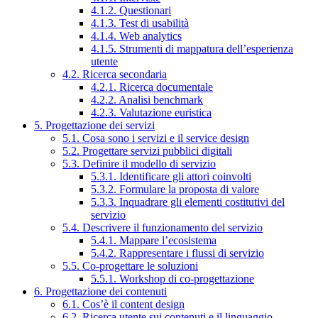
4.1.2. Questionari
4.1.3. Test di usabilità
4.1.4. Web analytics
4.1.5. Strumenti di mappatura dell’esperienza
utente
4.2. Ricerca secondaria
4.2.1. Ricerca documentale
4.2.2. Analisi benchmark
4.2.3. Valutazione euristica
5. Progettazione dei servizi
5.1. Cosa sono i servizi e il service design
5.2. Progettare servizi pubblici digitali
5.3. Definire il modello di servizio
5.3.1. Identificare gli attori coinvolti
5.3.2. Formulare la proposta di valore
5.3.3. Inquadrare gli elementi costitutivi del
servizio
5.4. Descrivere il funzionamento del servizio
5.4.1. Mappare l’ecosistema
5.4.2. Rappresentare i flussi di servizio
5.5. Co-progettare le soluzioni
5.5.1. Workshop di co-progettazione
6. Progettazione dei contenuti
6.1. Cos’è il content design
6.2. Ricerca utente sui contenuti e il linguaggio