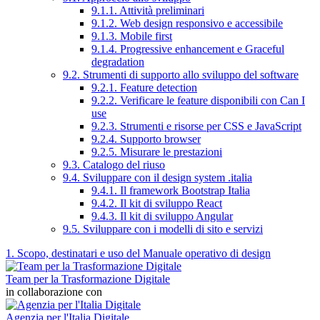
9.1.1. Attività preliminari
9.1.2. Web design responsivo e accessibile
9.1.3. Mobile first
9.1.4. Progressive enhancement e Graceful
degradation
9.2. Strumenti di supporto allo sviluppo del software
9.2.1. Feature detection
9.2.2. Verificare le feature disponibili con Can I
use
9.2.3. Strumenti e risorse per CSS e JavaScript
9.2.4. Supporto browser
9.2.5. Misurare le prestazioni
9.3. Catalogo del riuso
9.4. Sviluppare con il design system .italia
9.4.1. Il framework Bootstrap Italia
9.4.2. Il kit di sviluppo React
9.4.3. Il kit di sviluppo Angular
9.5. Sviluppare con i modelli di sito e servizi
1. Scopo, destinatari e uso del Manuale operativo di design
Team per la Trasformazione Digitale
in collaborazione con
Agenzia per l'Italia Digitale