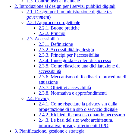
1.3. Contribuisci al manuale
2. Introduzione al design per i servizi pubblici digitali
2.1. Design per l’amministrazione digitale (
e-
government
)
2.2. L’approccio progettuale
2.2.1. Buone pratiche
2.2.2. Principi
2.3. Accessibilità
2.3.1. Definizione
2.3.2. Accessibilità by design
2.3.3. Principi per l’accessibilità
2.3.4. Linee guida e criteri di successo
2.3.5. Come rilasciare una dichiarazione di
accessibilità
2.3.6. Meccanismo di feedback e procedura di
attuazione
2.3.7. Obiettivi accessibilità
2.3.8. Normativa e approfondimenti
2.4. Privacy
2.4.1. Come rispettare la privacy sin dalla
progettazione di un sito o servizio digitale
2.4.2. Richiedi il consenso quando necessario
2.4.3. Le basi del sito web: architettura,
informativa privacy, riferimenti DPO
3. Pianificazione, gestione e strategia