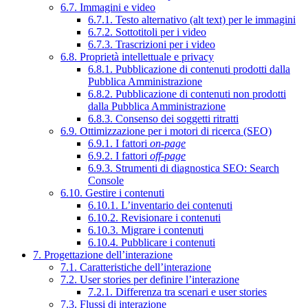
6.7. Immagini e video
6.7.1. Testo alternativo (alt text) per le immagini
6.7.2. Sottotitoli per i video
6.7.3. Trascrizioni per i video
6.8. Proprietà intellettuale e privacy
6.8.1. Pubblicazione di contenuti prodotti dalla
Pubblica Amministrazione
6.8.2. Pubblicazione di contenuti non prodotti
dalla Pubblica Amministrazione
6.8.3. Consenso dei soggetti ritratti
6.9. Ottimizzazione per i motori di ricerca (SEO)
6.9.1. I fattori
on-page
6.9.2. I fattori
off-page
6.9.3. Strumenti di diagnostica SEO: Search
Console
6.10. Gestire i contenuti
6.10.1. L’inventario dei contenuti
6.10.2. Revisionare i contenuti
6.10.3. Migrare i contenuti
6.10.4. Pubblicare i contenuti
7. Progettazione dell’interazione
7.1. Caratteristiche dell’interazione
7.2. User stories per definire l’interazione
7.2.1. Differenza tra scenari e user stories
7.3. Flussi di interazione