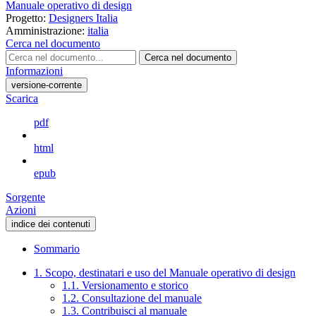
Manuale operativo di design
Progetto:
Designers Italia
Amministrazione:
italia
Cerca nel documento
Cerca nel documento
Informazioni
versione-corrente
Scarica
pdf
html
epub
Sorgente
Azioni
indice dei contenuti
Sommario
1. Scopo, destinatari e uso del Manuale operativo di design
1.1. Versionamento e storico
1.2. Consultazione del manuale
1.3. Contribuisci al manuale