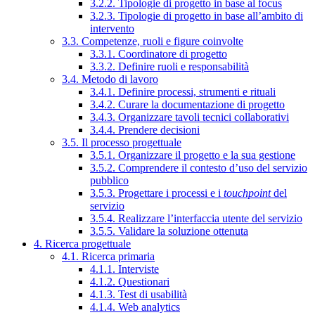
3.2.2. Tipologie di progetto in base al focus
3.2.3. Tipologie di progetto in base all’ambito di
intervento
3.3. Competenze, ruoli e figure coinvolte
3.3.1. Coordinatore di progetto
3.3.2. Definire ruoli e responsabilità
3.4. Metodo di lavoro
3.4.1. Definire processi, strumenti e rituali
3.4.2. Curare la documentazione di progetto
3.4.3. Organizzare tavoli tecnici collaborativi
3.4.4. Prendere decisioni
3.5. Il processo progettuale
3.5.1. Organizzare il progetto e la sua gestione
3.5.2. Comprendere il contesto d’uso del servizio
pubblico
3.5.3. Progettare i processi e i
touchpoint
del
servizio
3.5.4. Realizzare l’interfaccia utente del servizio
3.5.5. Validare la soluzione ottenuta
4. Ricerca progettuale
4.1. Ricerca primaria
4.1.1. Interviste
4.1.2. Questionari
4.1.3. Test di usabilità
4.1.4. Web analytics