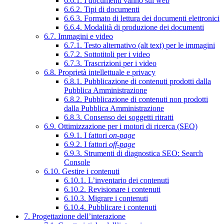
6.6.1. I documenti vanno sul web
6.6.2. Tipi di documenti
6.6.3. Formato di lettura dei documenti elettronici
6.6.4. Modalità di produzione dei documenti
6.7. Immagini e video
6.7.1. Testo alternativo (alt text) per le immagini
6.7.2. Sottotitoli per i video
6.7.3. Trascrizioni per i video
6.8. Proprietà intellettuale e privacy
6.8.1. Pubblicazione di contenuti prodotti dalla
Pubblica Amministrazione
6.8.2. Pubblicazione di contenuti non prodotti
dalla Pubblica Amministrazione
6.8.3. Consenso dei soggetti ritratti
6.9. Ottimizzazione per i motori di ricerca (SEO)
6.9.1. I fattori
on-page
6.9.2. I fattori
off-page
6.9.3. Strumenti di diagnostica SEO: Search
Console
6.10. Gestire i contenuti
6.10.1. L’inventario dei contenuti
6.10.2. Revisionare i contenuti
6.10.3. Migrare i contenuti
6.10.4. Pubblicare i contenuti
7. Progettazione dell’interazione