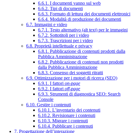
6.6.1. I documenti vanno sul web
6.6.2. Tipi di documenti
6.6.3. Formato di lettura dei documenti elettronici
6.6.4. Modalità di produzione dei documenti
6.7. Immagini e video
6.7.1. Testo alternativo (alt text) per le immagini
6.7.2. Sottotitoli per i video
6.7.3. Trascrizioni per i video
6.8. Proprietà intellettuale e privacy
6.8.1. Pubblicazione di contenuti prodotti dalla
Pubblica Amministrazione
6.8.2. Pubblicazione di contenuti non prodotti
dalla Pubblica Amministrazione
6.8.3. Consenso dei soggetti ritratti
6.9. Ottimizzazione per i motori di ricerca (SEO)
6.9.1. I fattori
on-page
6.9.2. I fattori
off-page
6.9.3. Strumenti di diagnostica SEO: Search
Console
6.10. Gestire i contenuti
6.10.1. L’inventario dei contenuti
6.10.2. Revisionare i contenuti
6.10.3. Migrare i contenuti
6.10.4. Pubblicare i contenuti
7. Progettazione dell’interazione