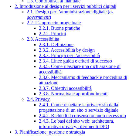
1.3. Contribuisci al manuale
2. Introduzione al design per i servizi pubblici digitali
2.1. Design per l’amministrazione digitale (
e-
government
)
2.2. L’approccio progettuale
2.2.1. Buone pratiche
2.2.2. Principi
2.3. Accessibilità
2.3.1. Definizione
2.3.2. Accessibilità by design
2.3.3. Principi per l’accessibilità
2.3.4. Linee guida e criteri di successo
2.3.5. Come rilasciare una dichiarazione di
accessibilità
2.3.6. Meccanismo di feedback e procedura di
attuazione
2.3.7. Obiettivi accessibilità
2.3.8. Normativa e approfondimenti
2.4. Privacy
2.4.1. Come rispettare la privacy sin dalla
progettazione di un sito o servizio digitale
2.4.2. Richiedi il consenso quando necessario
2.4.3. Le basi del sito web: architettura,
informativa privacy, riferimenti DPO
3. Pianificazione, gestione e strategia