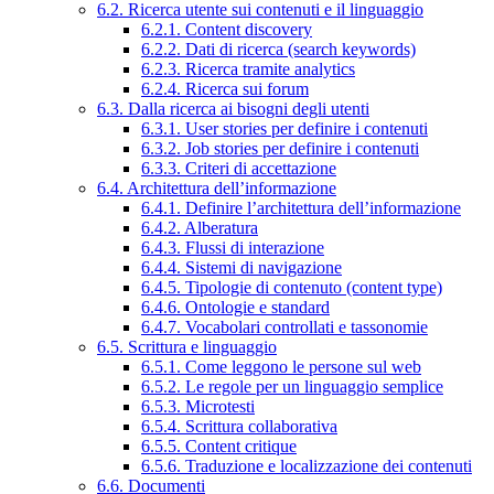
6.2. Ricerca utente sui contenuti e il linguaggio
6.2.1. Content discovery
6.2.2. Dati di ricerca (search keywords)
6.2.3. Ricerca tramite analytics
6.2.4. Ricerca sui forum
6.3. Dalla ricerca ai bisogni degli utenti
6.3.1. User stories per definire i contenuti
6.3.2. Job stories per definire i contenuti
6.3.3. Criteri di accettazione
6.4. Architettura dell’informazione
6.4.1. Definire l’architettura dell’informazione
6.4.2. Alberatura
6.4.3. Flussi di interazione
6.4.4. Sistemi di navigazione
6.4.5. Tipologie di contenuto (content type)
6.4.6. Ontologie e standard
6.4.7. Vocabolari controllati e tassonomie
6.5. Scrittura e linguaggio
6.5.1. Come leggono le persone sul web
6.5.2. Le regole per un linguaggio semplice
6.5.3. Microtesti
6.5.4. Scrittura collaborativa
6.5.5. Content critique
6.5.6. Traduzione e localizzazione dei contenuti
6.6. Documenti