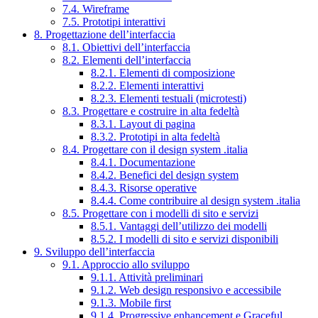
7.4. Wireframe
7.5. Prototipi interattivi
8. Progettazione dell’interfaccia
8.1. Obiettivi dell’interfaccia
8.2. Elementi dell’interfaccia
8.2.1. Elementi di composizione
8.2.2. Elementi interattivi
8.2.3. Elementi testuali (microtesti)
8.3. Progettare e costruire in alta fedeltà
8.3.1. Layout di pagina
8.3.2. Prototipi in alta fedeltà
8.4. Progettare con il design system .italia
8.4.1. Documentazione
8.4.2. Benefici del design system
8.4.3. Risorse operative
8.4.4. Come contribuire al design system .italia
8.5. Progettare con i modelli di sito e servizi
8.5.1. Vantaggi dell’utilizzo dei modelli
8.5.2. I modelli di sito e servizi disponibili
9. Sviluppo dell’interfaccia
9.1. Approccio allo sviluppo
9.1.1. Attività preliminari
9.1.2. Web design responsivo e accessibile
9.1.3. Mobile first
9.1.4. Progressive enhancement e Graceful