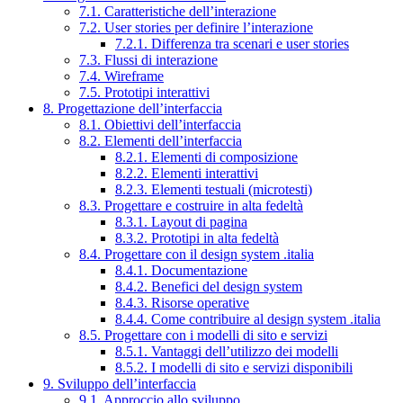
7.1. Caratteristiche dell’interazione
7.2. User stories per definire l’interazione
7.2.1. Differenza tra scenari e user stories
7.3. Flussi di interazione
7.4. Wireframe
7.5. Prototipi interattivi
8. Progettazione dell’interfaccia
8.1. Obiettivi dell’interfaccia
8.2. Elementi dell’interfaccia
8.2.1. Elementi di composizione
8.2.2. Elementi interattivi
8.2.3. Elementi testuali (microtesti)
8.3. Progettare e costruire in alta fedeltà
8.3.1. Layout di pagina
8.3.2. Prototipi in alta fedeltà
8.4. Progettare con il design system .italia
8.4.1. Documentazione
8.4.2. Benefici del design system
8.4.3. Risorse operative
8.4.4. Come contribuire al design system .italia
8.5. Progettare con i modelli di sito e servizi
8.5.1. Vantaggi dell’utilizzo dei modelli
8.5.2. I modelli di sito e servizi disponibili
9. Sviluppo dell’interfaccia
9.1. Approccio allo sviluppo