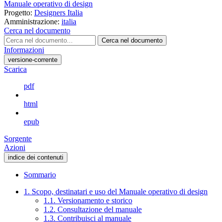
Manuale operativo di design
Progetto:
Designers Italia
Amministrazione:
italia
Cerca nel documento
Cerca nel documento
Informazioni
versione-corrente
Scarica
pdf
html
epub
Sorgente
Azioni
indice dei contenuti
Sommario
1. Scopo, destinatari e uso del Manuale operativo di design
1.1. Versionamento e storico
1.2. Consultazione del manuale
1.3. Contribuisci al manuale