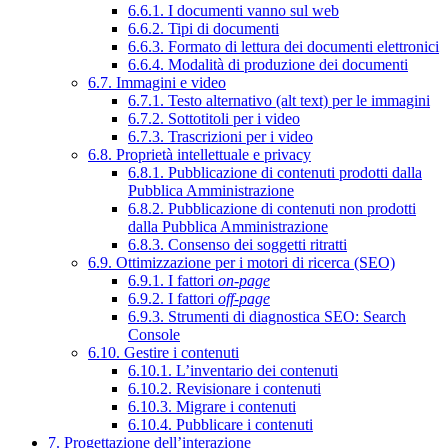
6.6.1. I documenti vanno sul web
6.6.2. Tipi di documenti
6.6.3. Formato di lettura dei documenti elettronici
6.6.4. Modalità di produzione dei documenti
6.7. Immagini e video
6.7.1. Testo alternativo (alt text) per le immagini
6.7.2. Sottotitoli per i video
6.7.3. Trascrizioni per i video
6.8. Proprietà intellettuale e privacy
6.8.1. Pubblicazione di contenuti prodotti dalla
Pubblica Amministrazione
6.8.2. Pubblicazione di contenuti non prodotti
dalla Pubblica Amministrazione
6.8.3. Consenso dei soggetti ritratti
6.9. Ottimizzazione per i motori di ricerca (SEO)
6.9.1. I fattori
on-page
6.9.2. I fattori
off-page
6.9.3. Strumenti di diagnostica SEO: Search
Console
6.10. Gestire i contenuti
6.10.1. L’inventario dei contenuti
6.10.2. Revisionare i contenuti
6.10.3. Migrare i contenuti
6.10.4. Pubblicare i contenuti
7. Progettazione dell’interazione