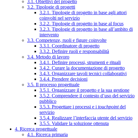
3.1. Obiettivi del progetto
3.2. Tipologie di progetti
3.2.1. Tipologie di progetto in base agli attori
coinvolti nel servizio
3.2.2. Tipologie di progetto in base al focus
3.2.3. Tipologie di progetto in base all’ambito di
intervento
3.3. Competenze, ruoli e figure coinvolte
3.3.1. Coordinatore di progetto
3.3.2. Definire ruoli e responsabilità
3.4. Metodo di lavoro
3.4.1. Definire processi, strumenti e rituali
3.4.2. Curare la documentazione di progetto
3.4.3. Organizzare tavoli tecnici collaborativi
3.4.4. Prendere decisioni
3.5. Il processo progettuale
3.5.1. Organizzare il progetto e la sua gestione
3.5.2. Comprendere il contesto d’uso del servizio
pubblico
3.5.3. Progettare i processi e i
touchpoint
del
servizio
3.5.4. Realizzare l’interfaccia utente del servizio
3.5.5. Validare la soluzione ottenuta
4. Ricerca progettuale
4.1. Ricerca primaria