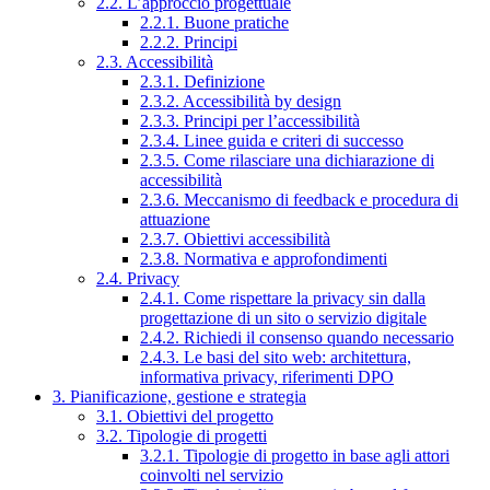
2.2. L’approccio progettuale
2.2.1. Buone pratiche
2.2.2. Principi
2.3. Accessibilità
2.3.1. Definizione
2.3.2. Accessibilità by design
2.3.3. Principi per l’accessibilità
2.3.4. Linee guida e criteri di successo
2.3.5. Come rilasciare una dichiarazione di
accessibilità
2.3.6. Meccanismo di feedback e procedura di
attuazione
2.3.7. Obiettivi accessibilità
2.3.8. Normativa e approfondimenti
2.4. Privacy
2.4.1. Come rispettare la privacy sin dalla
progettazione di un sito o servizio digitale
2.4.2. Richiedi il consenso quando necessario
2.4.3. Le basi del sito web: architettura,
informativa privacy, riferimenti DPO
3. Pianificazione, gestione e strategia
3.1. Obiettivi del progetto
3.2. Tipologie di progetti
3.2.1. Tipologie di progetto in base agli attori
coinvolti nel servizio