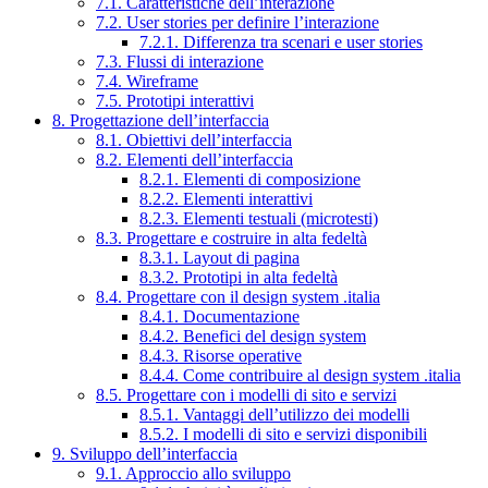
7.1. Caratteristiche dell’interazione
7.2. User stories per definire l’interazione
7.2.1. Differenza tra scenari e user stories
7.3. Flussi di interazione
7.4. Wireframe
7.5. Prototipi interattivi
8. Progettazione dell’interfaccia
8.1. Obiettivi dell’interfaccia
8.2. Elementi dell’interfaccia
8.2.1. Elementi di composizione
8.2.2. Elementi interattivi
8.2.3. Elementi testuali (microtesti)
8.3. Progettare e costruire in alta fedeltà
8.3.1. Layout di pagina
8.3.2. Prototipi in alta fedeltà
8.4. Progettare con il design system .italia
8.4.1. Documentazione
8.4.2. Benefici del design system
8.4.3. Risorse operative
8.4.4. Come contribuire al design system .italia
8.5. Progettare con i modelli di sito e servizi
8.5.1. Vantaggi dell’utilizzo dei modelli
8.5.2. I modelli di sito e servizi disponibili
9. Sviluppo dell’interfaccia
9.1. Approccio allo sviluppo