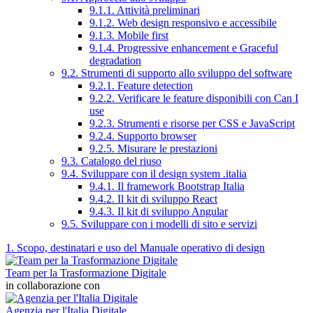
9.1.1. Attività preliminari
9.1.2. Web design responsivo e accessibile
9.1.3. Mobile first
9.1.4. Progressive enhancement e Graceful
degradation
9.2. Strumenti di supporto allo sviluppo del software
9.2.1. Feature detection
9.2.2. Verificare le feature disponibili con Can I
use
9.2.3. Strumenti e risorse per CSS e JavaScript
9.2.4. Supporto browser
9.2.5. Misurare le prestazioni
9.3. Catalogo del riuso
9.4. Sviluppare con il design system .italia
9.4.1. Il framework Bootstrap Italia
9.4.2. Il kit di sviluppo React
9.4.3. Il kit di sviluppo Angular
9.5. Sviluppare con i modelli di sito e servizi
1. Scopo, destinatari e uso del Manuale operativo di design
Team per la Trasformazione Digitale
in collaborazione con
Agenzia per l'Italia Digitale