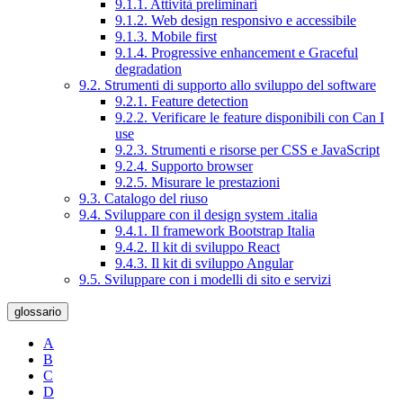
9.1.1. Attività preliminari
9.1.2. Web design responsivo e accessibile
9.1.3. Mobile first
9.1.4. Progressive enhancement e Graceful
degradation
9.2. Strumenti di supporto allo sviluppo del software
9.2.1. Feature detection
9.2.2. Verificare le feature disponibili con Can I
use
9.2.3. Strumenti e risorse per CSS e JavaScript
9.2.4. Supporto browser
9.2.5. Misurare le prestazioni
9.3. Catalogo del riuso
9.4. Sviluppare con il design system .italia
9.4.1. Il framework Bootstrap Italia
9.4.2. Il kit di sviluppo React
9.4.3. Il kit di sviluppo Angular
9.5. Sviluppare con i modelli di sito e servizi
glossario
A
B
C
D