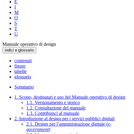
E
I
M
O
S
T
U
Manuale operativo di design
indici e glossario
contenuti
figure
tabelle
glossario
Sommario
1. Scopo, destinatari e uso del Manuale operativo di design
1.1. Versionamento e storico
1.2. Consultazione del manuale
1.3. Contribuisci al manuale
2. Introduzione al design per i servizi pubblici digitali
2.1. Design per l’amministrazione digitale (
e-
government
)