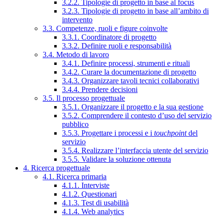
3.2.2. Tipologie di progetto in base al focus
3.2.3. Tipologie di progetto in base all’ambito di
intervento
3.3. Competenze, ruoli e figure coinvolte
3.3.1. Coordinatore di progetto
3.3.2. Definire ruoli e responsabilità
3.4. Metodo di lavoro
3.4.1. Definire processi, strumenti e rituali
3.4.2. Curare la documentazione di progetto
3.4.3. Organizzare tavoli tecnici collaborativi
3.4.4. Prendere decisioni
3.5. Il processo progettuale
3.5.1. Organizzare il progetto e la sua gestione
3.5.2. Comprendere il contesto d’uso del servizio
pubblico
3.5.3. Progettare i processi e i
touchpoint
del
servizio
3.5.4. Realizzare l’interfaccia utente del servizio
3.5.5. Validare la soluzione ottenuta
4. Ricerca progettuale
4.1. Ricerca primaria
4.1.1. Interviste
4.1.2. Questionari
4.1.3. Test di usabilità
4.1.4. Web analytics