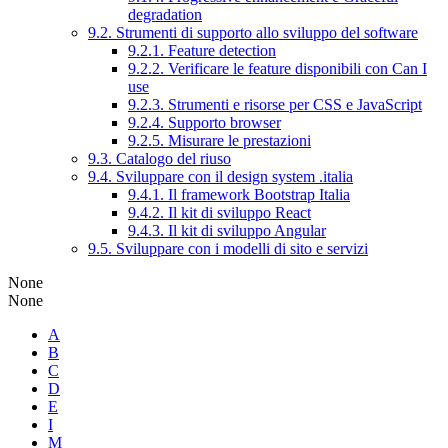
degradation
9.2. Strumenti di supporto allo sviluppo del software
9.2.1. Feature detection
9.2.2. Verificare le feature disponibili con Can I
use
9.2.3. Strumenti e risorse per CSS e JavaScript
9.2.4. Supporto browser
9.2.5. Misurare le prestazioni
9.3. Catalogo del riuso
9.4. Sviluppare con il design system .italia
9.4.1. Il framework Bootstrap Italia
9.4.2. Il kit di sviluppo React
9.4.3. Il kit di sviluppo Angular
9.5. Sviluppare con i modelli di sito e servizi
None
None
A
B
C
D
E
I
M