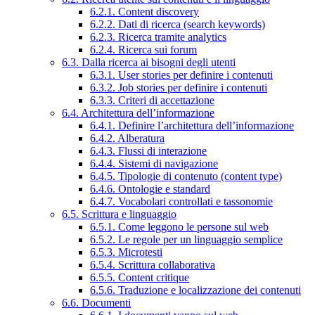
6.2.1. Content discovery
6.2.2. Dati di ricerca (search keywords)
6.2.3. Ricerca tramite analytics
6.2.4. Ricerca sui forum
6.3. Dalla ricerca ai bisogni degli utenti
6.3.1. User stories per definire i contenuti
6.3.2. Job stories per definire i contenuti
6.3.3. Criteri di accettazione
6.4. Architettura dell’informazione
6.4.1. Definire l’architettura dell’informazione
6.4.2. Alberatura
6.4.3. Flussi di interazione
6.4.4. Sistemi di navigazione
6.4.5. Tipologie di contenuto (content type)
6.4.6. Ontologie e standard
6.4.7. Vocabolari controllati e tassonomie
6.5. Scrittura e linguaggio
6.5.1. Come leggono le persone sul web
6.5.2. Le regole per un linguaggio semplice
6.5.3. Microtesti
6.5.4. Scrittura collaborativa
6.5.5. Content critique
6.5.6. Traduzione e localizzazione dei contenuti
6.6. Documenti