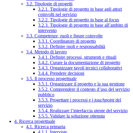
3.2. Tipologie di progetti
3.2.1. Tipologie di progetto in base agli attori
coinvolti nel servizio
3.2.2. Tipologie di progetto in base al focus
3.2.3. Tipologie di progetto in base all’ambito di
intervento
3.3. Competenze, ruoli e figure coinvolte
3.3.1. Coordinatore di progetto
3.3.2. Definire ruoli e responsabilità
3.4. Metodo di lavoro
3.4.1. Definire processi, strumenti e rituali
3.4.2. Curare la documentazione di progetto
3.4.3. Organizzare tavoli tecnici collaborativi
3.4.4. Prendere decisioni
3.5. Il processo progettuale
3.5.1. Organizzare il progetto e la sua gestione
3.5.2. Comprendere il contesto d’uso del servizio
pubblico
3.5.3. Progettare i processi e i
touchpoint
del
servizio
3.5.4. Realizzare l’interfaccia utente del servizio
3.5.5. Validare la soluzione ottenuta
4. Ricerca progettuale
4.1. Ricerca primaria
4.1.1. Interviste