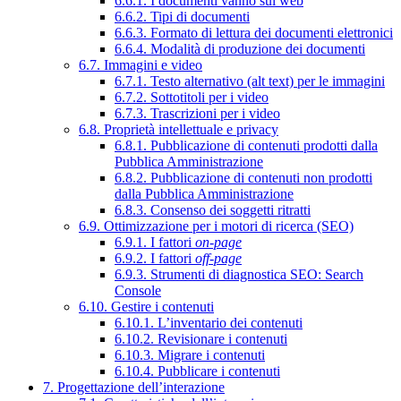
6.6.1. I documenti vanno sul web
6.6.2. Tipi di documenti
6.6.3. Formato di lettura dei documenti elettronici
6.6.4. Modalità di produzione dei documenti
6.7. Immagini e video
6.7.1. Testo alternativo (alt text) per le immagini
6.7.2. Sottotitoli per i video
6.7.3. Trascrizioni per i video
6.8. Proprietà intellettuale e privacy
6.8.1. Pubblicazione di contenuti prodotti dalla
Pubblica Amministrazione
6.8.2. Pubblicazione di contenuti non prodotti
dalla Pubblica Amministrazione
6.8.3. Consenso dei soggetti ritratti
6.9. Ottimizzazione per i motori di ricerca (SEO)
6.9.1. I fattori
on-page
6.9.2. I fattori
off-page
6.9.3. Strumenti di diagnostica SEO: Search
Console
6.10. Gestire i contenuti
6.10.1. L’inventario dei contenuti
6.10.2. Revisionare i contenuti
6.10.3. Migrare i contenuti
6.10.4. Pubblicare i contenuti
7. Progettazione dell’interazione