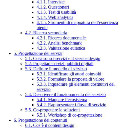
4.1.1. Interviste
4.1.2. Questionari
4.1.3. Test di usabilità
4.1.4. Web analytics
4.1.5. Strumenti di mappatura dell’esperienza
utente
4.2. Ricerca secondaria
4.2.1. Ricerca documentale
4.2.2. Analisi benchmark
4.2.3. Valutazione euristica
5. Progettazione dei servizi
5.1. Cosa sono i servizi e il service design
5.2. Progettare servizi pubblici digitali
5.3. Definire il modello di servizio
5.3.1. Identificare gli attori coinvolti
5.3.2. Formulare la proposta di valore
5.3.3. Inquadrare gli elementi costitutivi del
servizio
5.4. Descrivere il funzionamento del servizio
5.4.1. Mappare l’ecosistema
5.4.2. Rappresentare i flussi di servizio
5.5. Co-progettare le soluzioni
5.5.1. Workshop di co-progettazione
6. Progettazione dei contenuti
6.1. Cos’è il content design