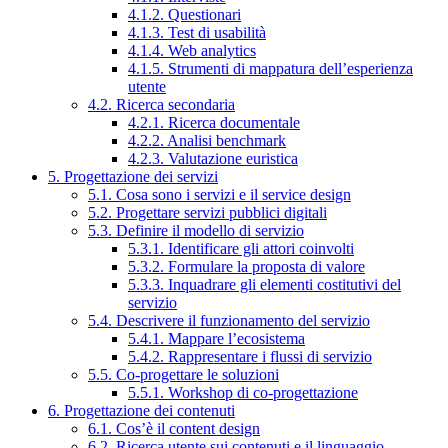
4.1.2. Questionari
4.1.3. Test di usabilità
4.1.4. Web analytics
4.1.5. Strumenti di mappatura dell’esperienza
utente
4.2. Ricerca secondaria
4.2.1. Ricerca documentale
4.2.2. Analisi benchmark
4.2.3. Valutazione euristica
5. Progettazione dei servizi
5.1. Cosa sono i servizi e il service design
5.2. Progettare servizi pubblici digitali
5.3. Definire il modello di servizio
5.3.1. Identificare gli attori coinvolti
5.3.2. Formulare la proposta di valore
5.3.3. Inquadrare gli elementi costitutivi del
servizio
5.4. Descrivere il funzionamento del servizio
5.4.1. Mappare l’ecosistema
5.4.2. Rappresentare i flussi di servizio
5.5. Co-progettare le soluzioni
5.5.1. Workshop di co-progettazione
6. Progettazione dei contenuti
6.1. Cos’è il content design
6.2. Ricerca utente sui contenuti e il linguaggio