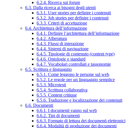
6.2.4. Ricerca sui forum
6.3. Dalla ricerca ai bisogni degli utenti
6.3.1. User stories per definire i contenuti
6.3.2. Job stories per definire i contenuti
6.3.3. Criteri di accettazione
6.4. Architettura dell’informazione
6.4.1. Definire l’architettura dell’informazione
6.4.2. Alberatura
6.4.3. Flussi di interazione
6.4.4. Sistemi di navigazione
6.4.5. Tipologie di contenuto (content type)
6.4.6. Ontologie e standard
6.4.7. Vocabolari controllati e tassonomie
6.5. Scrittura e linguaggio
6.5.1. Come leggono le persone sul web
6.5.2. Le regole per un linguaggio semplice
6.5.3. Microtesti
6.5.4. Scrittura collaborativa
6.5.5. Content critique
6.5.6. Traduzione e localizzazione dei contenuti
6.6. Documenti
6.6.1. I documenti vanno sul web
6.6.2. Tipi di documenti
6.6.3. Formato di lettura dei documenti elettronici
6.6.4. Modalità di produzione dei documenti