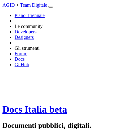
AGID
+
Team Digitale
Piano Triennale
Le community
Developers
Designers
Gli strumenti
Forum
Docs
GitHub
Docs Italia
beta
Documenti pubblici, digitali.