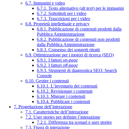
6.7. Immagini e video
6.7.1. Testo alternativo (alt text) per le immagini
6.7.2. Sottotitoli per i video
6.7.3. Trascrizioni per i video
6.8. Proprietà intellettuale e privacy
6.8.1. Pubblicazione di contenuti prodotti dalla
Pubblica Amministrazione
6.8.2. Pubblicazione di contenuti non prodotti
dalla Pubblica Amministrazione
6.8.3. Consenso dei soggetti ritratti
6.9. Ottimizzazione per i motori di ricerca (SEO)
6.9.1. I fattori
on-page
6.9.2. I fattori
off-page
6.9.3. Strumenti di diagnostica SEO: Search
Console
6.10. Gestire i contenuti
6.10.1. L’inventario dei contenuti
6.10.2. Revisionare i contenuti
6.10.3. Migrare i contenuti
6.10.4. Pubblicare i contenuti
7. Progettazione dell’interazione
7.1. Caratteristiche dell’interazione
7.2. User stories per definire l’interazione
7.2.1. Differenza tra scenari e user stories
7.3. Flussi di interazione