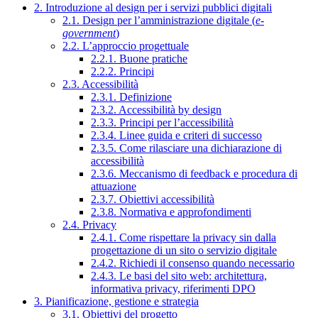
2. Introduzione al design per i servizi pubblici digitali
2.1. Design per l’amministrazione digitale (
e-
government
)
2.2. L’approccio progettuale
2.2.1. Buone pratiche
2.2.2. Principi
2.3. Accessibilità
2.3.1. Definizione
2.3.2. Accessibilità by design
2.3.3. Principi per l’accessibilità
2.3.4. Linee guida e criteri di successo
2.3.5. Come rilasciare una dichiarazione di
accessibilità
2.3.6. Meccanismo di feedback e procedura di
attuazione
2.3.7. Obiettivi accessibilità
2.3.8. Normativa e approfondimenti
2.4. Privacy
2.4.1. Come rispettare la privacy sin dalla
progettazione di un sito o servizio digitale
2.4.2. Richiedi il consenso quando necessario
2.4.3. Le basi del sito web: architettura,
informativa privacy, riferimenti DPO
3. Pianificazione, gestione e strategia
3.1. Obiettivi del progetto