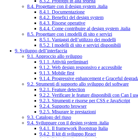
8.3.2. Prototipi in alta fedeltà
8.4. Progettare con il design system .italia
8.4.1. Documentazione
8.4.2. Benefici del design system
8.4.3. Risorse operative
8.4.4. Come contribuire al design system .italia
8.5. Progettare con i modelli di sito e servizi
8.5.1. Vantaggi dell’utilizzo dei modelli
8.5.2. I modelli di sito e servizi disponibili
9. Sviluppo dell’interfaccia
9.1. Approccio allo sviluppo
9.1.1. Attività preliminari
9.1.2. Web design responsivo e accessibile
9.1.3. Mobile first
9.1.4. Progressive enhancement e Graceful degrad
9.2. Strumenti di supporto allo sviluppo del software
9.2.1. Feature detection
9.2.2. Verificare le feature disponibili con Can I us
9.2.3. Strumenti e risorse per CSS e JavaScript
9.2.4. Supporto browser
9.2.5. Misurare le prestazioni
9.3. Catalogo del riuso
9.4. Sviluppare con il design system .italia
9.4.1. Il framework Bootstrap Italia
9.4.2. Il kit di sviluppo React