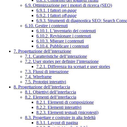
6.8.3. Consenso dei soggetti ritratti
6.9. Ottimizzazione per i motori di ricerca (SEO)
6.9.1. I fattori
on-page
6.9.2. I fattori
off-page
6.9.3. Strumenti di diagnostica SEO: Search Cons
6.10. Gestire i contenuti
6.10.1. L’inventario dei contenuti
6.10.2. Revisionare i contenuti
6.10.3. Migrare i contenuti
6.10.4. Pubblicare i contenuti
7. Progettazione dell’interazione
7.1. Caratteristiche dell’interazione
7.2. User stories per definire l’interazione
7.2.1. Differenza tra scenari e user stories
7.3. Flussi di interazione
7.4. Wireframe
7.5. Prototipi interattivi
8. Progettazione dell’interfaccia
8.1. Obiettivi dell’interfaccia
8.2. Elementi dell’interfaccia
8.2.1. Elementi di composizione
8.2.2. Elementi interattivi
8.2.3. Elementi testuali (microtesti)
8.3. Progettare e costruire in alta fedeltà
8.3.1. Layout di pagina