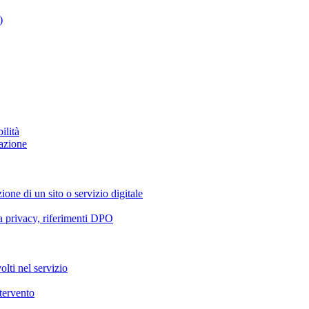
)
ilità
azione
ione di un sito o servizio digitale
va privacy, riferimenti DPO
olti nel servizio
ntervento