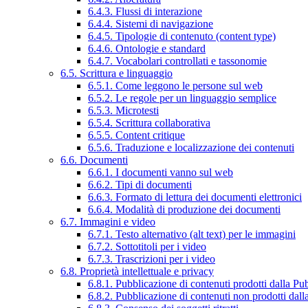
6.4.3. Flussi di interazione
6.4.4. Sistemi di navigazione
6.4.5. Tipologie di contenuto (content type)
6.4.6. Ontologie e standard
6.4.7. Vocabolari controllati e tassonomie
6.5. Scrittura e linguaggio
6.5.1. Come leggono le persone sul web
6.5.2. Le regole per un linguaggio semplice
6.5.3. Microtesti
6.5.4. Scrittura collaborativa
6.5.5. Content critique
6.5.6. Traduzione e localizzazione dei contenuti
6.6. Documenti
6.6.1. I documenti vanno sul web
6.6.2. Tipi di documenti
6.6.3. Formato di lettura dei documenti elettronici
6.6.4. Modalità di produzione dei documenti
6.7. Immagini e video
6.7.1. Testo alternativo (alt text) per le immagini
6.7.2. Sottotitoli per i video
6.7.3. Trascrizioni per i video
6.8. Proprietà intellettuale e privacy
6.8.1. Pubblicazione di contenuti prodotti dalla P
6.8.2. Pubblicazione di contenuti non prodotti dal