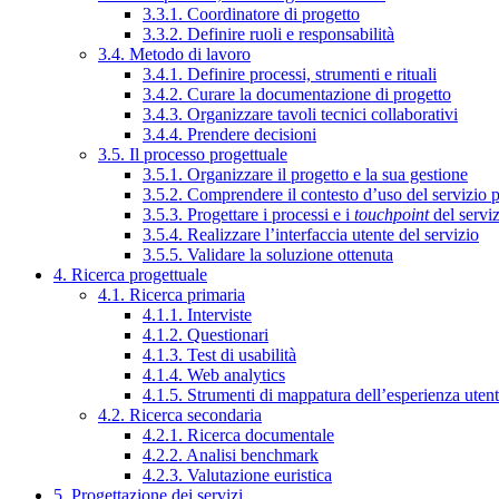
3.3.1. Coordinatore di progetto
3.3.2. Definire ruoli e responsabilità
3.4. Metodo di lavoro
3.4.1. Definire processi, strumenti e rituali
3.4.2. Curare la documentazione di progetto
3.4.3. Organizzare tavoli tecnici collaborativi
3.4.4. Prendere decisioni
3.5. Il processo progettuale
3.5.1. Organizzare il progetto e la sua gestione
3.5.2. Comprendere il contesto d’uso del servizio 
3.5.3. Progettare i processi e i
touchpoint
del servi
3.5.4. Realizzare l’interfaccia utente del servizio
3.5.5. Validare la soluzione ottenuta
4. Ricerca progettuale
4.1. Ricerca primaria
4.1.1. Interviste
4.1.2. Questionari
4.1.3. Test di usabilità
4.1.4. Web analytics
4.1.5. Strumenti di mappatura dell’esperienza uten
4.2. Ricerca secondaria
4.2.1. Ricerca documentale
4.2.2. Analisi benchmark
4.2.3. Valutazione euristica
5. Progettazione dei servizi