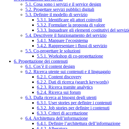
5.1. Cosa sono i servizi e il service design
5.2. Progettare servizi pubblici digitali
5.3. Definire il modello di servizio
5.3.1. Identificare gli attori coinvolti
5.3.2. Formulare la proposta di valore
5.3.3. Inquadrare gli elementi costitutivi del serviz
5.4. Descrivere il funzionamento del servizio
5.4.1. Mappare l’ecosistema
5.4.2. Rappresentare i flussi di servizio
5.5. Co-progettare le soluzioni
5.5.1. Workshop di co-progettazione
6. Progettazione dei contenuti
6.1. Cos’è il content design
6.2. Ricerca utente sui contenuti e il linguaggio
6.2.1. Content discovery
6.2.2. Dati di ricerca (search keywords)
6.2.3. Ricerca tramite analytics
6.2.4. Ricerca sui forum
6.3. Dalla ricerca ai bisogni degli utenti
6.3.1. User stories per definire i contenuti
6.3.2. Job stories per definire i contenuti
6.3.3. Criteri di accettazione
6.4. Architettura dell’informazione
6.4.1. Definire l’architettura dell’informazione
6.4.2. Alberatura