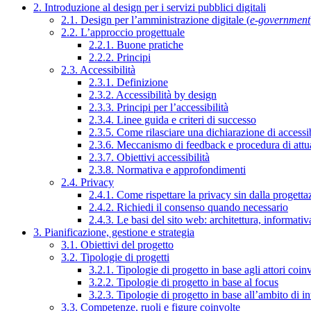
2. Introduzione al design per i servizi pubblici digitali
2.1. Design per l’amministrazione digitale (
e-government
2.2. L’approccio progettuale
2.2.1. Buone pratiche
2.2.2. Principi
2.3. Accessibilità
2.3.1. Definizione
2.3.2. Accessibilità by design
2.3.3. Principi per l’accessibilità
2.3.4. Linee guida e criteri di successo
2.3.5. Come rilasciare una dichiarazione di accessib
2.3.6. Meccanismo di feedback e procedura di attu
2.3.7. Obiettivi accessibilità
2.3.8. Normativa e approfondimenti
2.4. Privacy
2.4.1. Come rispettare la privacy sin dalla progettaz
2.4.2. Richiedi il consenso quando necessario
2.4.3. Le basi del sito web: architettura, informati
3. Pianificazione, gestione e strategia
3.1. Obiettivi del progetto
3.2. Tipologie di progetti
3.2.1. Tipologie di progetto in base agli attori coinv
3.2.2. Tipologie di progetto in base al focus
3.2.3. Tipologie di progetto in base all’ambito di i
3.3. Competenze, ruoli e figure coinvolte