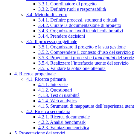
3.3.1. Coordinatore di progetto
3.3.2. Definire ruoli e responsabilità
3.4. Metodo di lavoro
3.4.1. Definire processi, strumenti e rituali
3.4.2. Curare la documentazione di progetto
3.4.3. Organizzare tavoli tecnici collaborativi
3.4.4. Prendere decisioni
3.5. Il processo progettuale
3.5.1. Organizzare il progetto e la sua gestione
3.5.2. Comprendere il contesto d’uso del servizio 
3.5.3. Progettare i processi e i
touchpoint
del servi
3.5.4. Realizzare l’interfaccia utente del servizio
3.5.5. Validare la soluzione ottenuta
4. Ricerca progettuale
4.1. Ricerca primaria
4.1.1. Interviste
4.1.2. Questionari
4.1.3. Test di usabilità
4.1.4. Web analytics
4.1.5. Strumenti di mappatura dell’esperienza uten
4.2. Ricerca secondaria
4.2.1. Ricerca documentale
4.2.2. Analisi benchmark
4.2.3. Valutazione euristica
5. Progettazione dei servizi