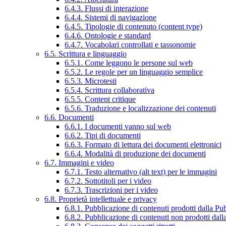
6.4.3. Flussi di interazione
6.4.4. Sistemi di navigazione
6.4.5. Tipologie di contenuto (content type)
6.4.6. Ontologie e standard
6.4.7. Vocabolari controllati e tassonomie
6.5. Scrittura e linguaggio
6.5.1. Come leggono le persone sul web
6.5.2. Le regole per un linguaggio semplice
6.5.3. Microtesti
6.5.4. Scrittura collaborativa
6.5.5. Content critique
6.5.6. Traduzione e localizzazione dei contenuti
6.6. Documenti
6.6.1. I documenti vanno sul web
6.6.2. Tipi di documenti
6.6.3. Formato di lettura dei documenti elettronici
6.6.4. Modalità di produzione dei documenti
6.7. Immagini e video
6.7.1. Testo alternativo (alt text) per le immagini
6.7.2. Sottotitoli per i video
6.7.3. Trascrizioni per i video
6.8. Proprietà intellettuale e privacy
6.8.1. Pubblicazione di contenuti prodotti dalla P
6.8.2. Pubblicazione di contenuti non prodotti dal