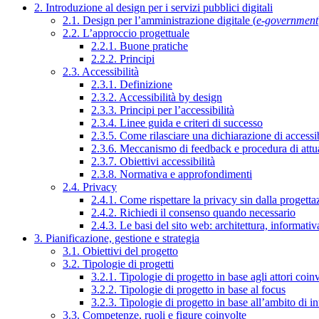
2. Introduzione al design per i servizi pubblici digitali
2.1. Design per l’amministrazione digitale (
e-government
2.2. L’approccio progettuale
2.2.1. Buone pratiche
2.2.2. Principi
2.3. Accessibilità
2.3.1. Definizione
2.3.2. Accessibilità by design
2.3.3. Principi per l’accessibilità
2.3.4. Linee guida e criteri di successo
2.3.5. Come rilasciare una dichiarazione di accessib
2.3.6. Meccanismo di feedback e procedura di attu
2.3.7. Obiettivi accessibilità
2.3.8. Normativa e approfondimenti
2.4. Privacy
2.4.1. Come rispettare la privacy sin dalla progettaz
2.4.2. Richiedi il consenso quando necessario
2.4.3. Le basi del sito web: architettura, informati
3. Pianificazione, gestione e strategia
3.1. Obiettivi del progetto
3.2. Tipologie di progetti
3.2.1. Tipologie di progetto in base agli attori coinv
3.2.2. Tipologie di progetto in base al focus
3.2.3. Tipologie di progetto in base all’ambito di i
3.3. Competenze, ruoli e figure coinvolte