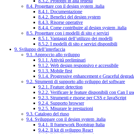
8.3.2. Prototipi in alta fedeltà
8.4. Progettare con il design system .italia
8.4.1. Documentazione
8.4.2. Benefici del design system
8.4.3. Risorse operative
8.4.4. Come contribuire al design system .italia
8.5. Progettare con i modelli di sito e servizi
8.5.1. Vantaggi dell’utilizzo dei modelli
8.5.2. I modelli di sito e servizi disponibili
9. Sviluppo dell’interfaccia
9.1. Approccio allo sviluppo
9.1.1. Attività preliminari
9.1.2. Web design responsivo e accessibile
9.1.3. Mobile first
9.1.4. Progressive enhancement e Graceful degrad
9.2. Strumenti di supporto allo sviluppo del software
9.2.1. Feature detection
9.2.2. Verificare le feature disponibili con Can I us
9.2.3. Strumenti e risorse per CSS e JavaScript
9.2.4. Supporto browser
9.2.5. Misurare le prestazioni
9.3. Catalogo del riuso
9.4. Sviluppare con il design system .italia
9.4.1. Il framework Bootstrap Italia
9.4.2. Il kit di sviluppo React