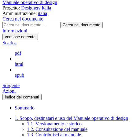
Manuale operativo di design
Progetto:
Designers Italia
Amministrazione:
italia
Cerca nel documento
Cerca nel documento
Informazioni
versione-corrente
Scarica
pdf
html
epub
Sorgente
Azioni
indice dei contenuti
Sommario
1. Scopo, destinatari e uso del Manuale operativo di design
1.1. Versionamento e storico
1.2. Consultazione del manuale
1.3. Contribuisci al manuale