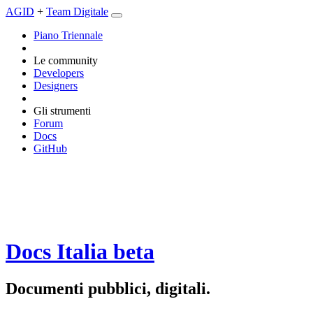
AGID
+
Team Digitale
Piano Triennale
Le community
Developers
Designers
Gli strumenti
Forum
Docs
GitHub
Docs Italia
beta
Documenti pubblici, digitali.