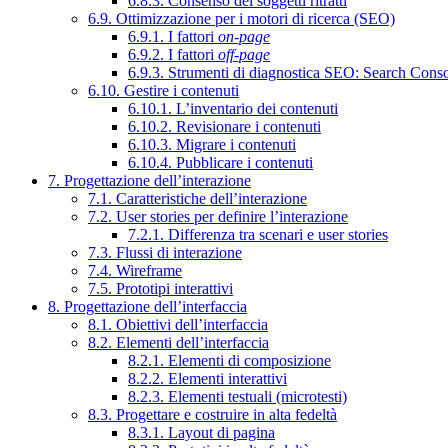
6.8.3. Consenso dei soggetti ritratti
6.9. Ottimizzazione per i motori di ricerca (SEO)
6.9.1. I fattori
on-page
6.9.2. I fattori
off-page
6.9.3. Strumenti di diagnostica SEO: Search Cons
6.10. Gestire i contenuti
6.10.1. L’inventario dei contenuti
6.10.2. Revisionare i contenuti
6.10.3. Migrare i contenuti
6.10.4. Pubblicare i contenuti
7. Progettazione dell’interazione
7.1. Caratteristiche dell’interazione
7.2. User stories per definire l’interazione
7.2.1. Differenza tra scenari e user stories
7.3. Flussi di interazione
7.4. Wireframe
7.5. Prototipi interattivi
8. Progettazione dell’interfaccia
8.1. Obiettivi dell’interfaccia
8.2. Elementi dell’interfaccia
8.2.1. Elementi di composizione
8.2.2. Elementi interattivi
8.2.3. Elementi testuali (microtesti)
8.3. Progettare e costruire in alta fedeltà
8.3.1. Layout di pagina