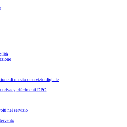
)
ilità
azione
ione di un sito o servizio digitale
va privacy, riferimenti DPO
olti nel servizio
ntervento