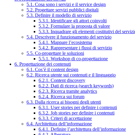
5.1. Cosa sono i servizi e il service design
5.2. Progettare servizi pubblici digitali
5.3. Definire il modello di servizio
5.3.1. Identificare gli attori coinvolti
5.3.2. Formulare la proposta di valore
5.3.3. Inquadrare gli elementi costitutivi del serviz
5.4. Descrivere il funzionamento del servizio
5.4.1. Mappare l’ecosistema
5.4.2. Rappresentare i flussi di servizio
5.5. Co-progettare le soluzioni
5.5.1. Workshop di co-progettazione
6. Progettazione dei contenuti
6.1. Cos’è il content design
6.2. Ricerca utente sui contenuti e il linguaggio
6.2.1. Content discovery
6.2.2. Dati di ricerca (search keywords)
6.2.3. Ricerca tramite analytics
6.2.4. Ricerca sui forum
6.3. Dalla ricerca ai bisogni degli utenti
6.3.1. User stories per definire i contenuti
6.3.2. Job stories per definire i contenuti
6.3.3. Criteri di accettazione
6.4. Architettura dell’informazione
6.4.1. Definire l’architettura dell’informazione
6.4.2. Alberatura