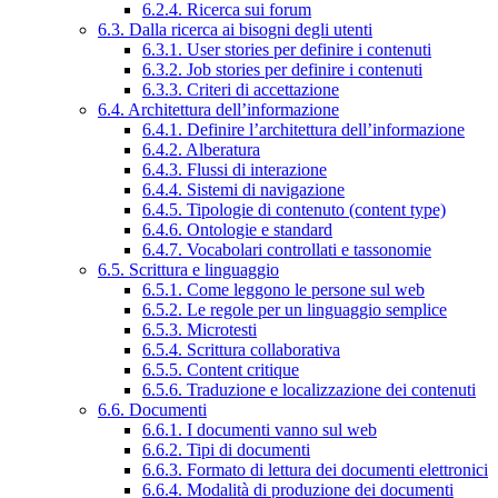
6.2.4. Ricerca sui forum
6.3. Dalla ricerca ai bisogni degli utenti
6.3.1. User stories per definire i contenuti
6.3.2. Job stories per definire i contenuti
6.3.3. Criteri di accettazione
6.4. Architettura dell’informazione
6.4.1. Definire l’architettura dell’informazione
6.4.2. Alberatura
6.4.3. Flussi di interazione
6.4.4. Sistemi di navigazione
6.4.5. Tipologie di contenuto (content type)
6.4.6. Ontologie e standard
6.4.7. Vocabolari controllati e tassonomie
6.5. Scrittura e linguaggio
6.5.1. Come leggono le persone sul web
6.5.2. Le regole per un linguaggio semplice
6.5.3. Microtesti
6.5.4. Scrittura collaborativa
6.5.5. Content critique
6.5.6. Traduzione e localizzazione dei contenuti
6.6. Documenti
6.6.1. I documenti vanno sul web
6.6.2. Tipi di documenti
6.6.3. Formato di lettura dei documenti elettronici
6.6.4. Modalità di produzione dei documenti