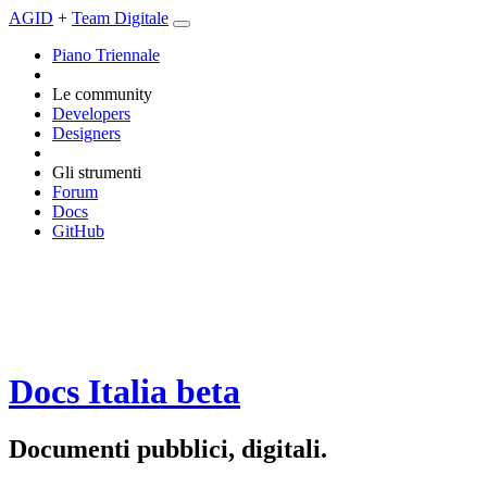
AGID
+
Team Digitale
Piano Triennale
Le community
Developers
Designers
Gli strumenti
Forum
Docs
GitHub
Docs Italia
beta
Documenti pubblici, digitali.