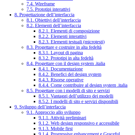
7.4. Wireframe
7.5. Prototipi interattivi
8. Progettazione dell’interfaccia
8.1. Obiettivi dell’interfaccia
8.2. Elementi dell’interfaccia
8.2.1. Elementi di composizione
8.2.2. Elementi interattivi
8.2.3. Elementi testuali (microtesti)
8.3. Progettare e costruire in alta fedeltà
8.3.1. Layout di pagina
8.3.2. Prototipi in alta fedeltà
8.4. Progettare con il design system .italia
8.4.1. Documentazione
8.4.2. Benefici del design system
8.4.3. Risorse operative
8.4.4. Come contribuire al design system .italia
8.5. Progettare con i modelli di sito e servizi
8.5.1. Vantaggi dell’utilizzo dei modelli
8.5.2. I modelli di sito e servizi disponibili
9. Sviluppo dell’interfaccia
9.1. Approccio allo sviluppo
9.1.1. Attività preliminari
9.1.2. Web design responsivo e accessibile
9.1.3. Mobile first
9.1.4. Progressive enhancement e Graceful