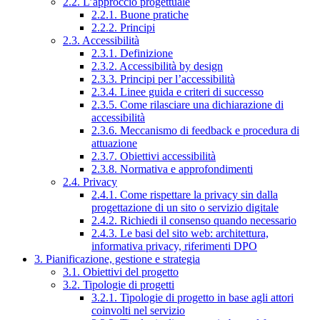
2.2. L’approccio progettuale
2.2.1. Buone pratiche
2.2.2. Principi
2.3. Accessibilità
2.3.1. Definizione
2.3.2. Accessibilità by design
2.3.3. Principi per l’accessibilità
2.3.4. Linee guida e criteri di successo
2.3.5. Come rilasciare una dichiarazione di
accessibilità
2.3.6. Meccanismo di feedback e procedura di
attuazione
2.3.7. Obiettivi accessibilità
2.3.8. Normativa e approfondimenti
2.4. Privacy
2.4.1. Come rispettare la privacy sin dalla
progettazione di un sito o servizio digitale
2.4.2. Richiedi il consenso quando necessario
2.4.3. Le basi del sito web: architettura,
informativa privacy, riferimenti DPO
3. Pianificazione, gestione e strategia
3.1. Obiettivi del progetto
3.2. Tipologie di progetti
3.2.1. Tipologie di progetto in base agli attori
coinvolti nel servizio