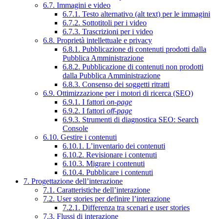
6.7. Immagini e video
6.7.1. Testo alternativo (alt text) per le immagini
6.7.2. Sottotitoli per i video
6.7.3. Trascrizioni per i video
6.8. Proprietà intellettuale e privacy
6.8.1. Pubblicazione di contenuti prodotti dalla
Pubblica Amministrazione
6.8.2. Pubblicazione di contenuti non prodotti
dalla Pubblica Amministrazione
6.8.3. Consenso dei soggetti ritratti
6.9. Ottimizzazione per i motori di ricerca (SEO)
6.9.1. I fattori
on-page
6.9.2. I fattori
off-page
6.9.3. Strumenti di diagnostica SEO: Search
Console
6.10. Gestire i contenuti
6.10.1. L’inventario dei contenuti
6.10.2. Revisionare i contenuti
6.10.3. Migrare i contenuti
6.10.4. Pubblicare i contenuti
7. Progettazione dell’interazione
7.1. Caratteristiche dell’interazione
7.2. User stories per definire l’interazione
7.2.1. Differenza tra scenari e user stories
7.3. Flussi di interazione