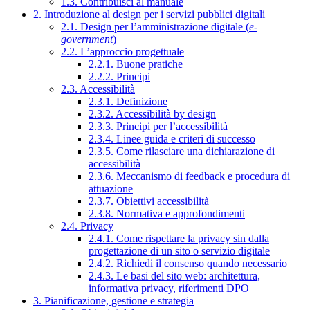
1.3. Contribuisci al manuale
2. Introduzione al design per i servizi pubblici digitali
2.1. Design per l’amministrazione digitale (
e-
government
)
2.2. L’approccio progettuale
2.2.1. Buone pratiche
2.2.2. Principi
2.3. Accessibilità
2.3.1. Definizione
2.3.2. Accessibilità by design
2.3.3. Principi per l’accessibilità
2.3.4. Linee guida e criteri di successo
2.3.5. Come rilasciare una dichiarazione di
accessibilità
2.3.6. Meccanismo di feedback e procedura di
attuazione
2.3.7. Obiettivi accessibilità
2.3.8. Normativa e approfondimenti
2.4. Privacy
2.4.1. Come rispettare la privacy sin dalla
progettazione di un sito o servizio digitale
2.4.2. Richiedi il consenso quando necessario
2.4.3. Le basi del sito web: architettura,
informativa privacy, riferimenti DPO
3. Pianificazione, gestione e strategia