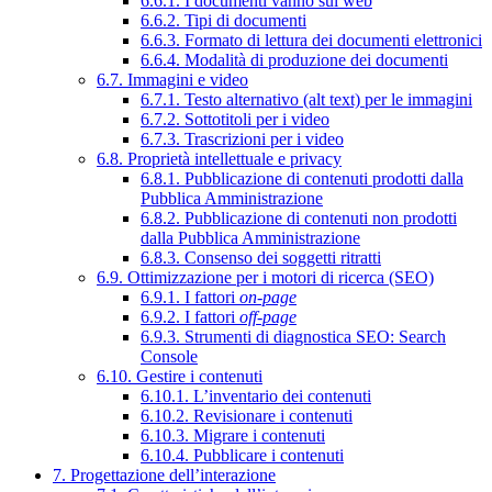
6.6.1. I documenti vanno sul web
6.6.2. Tipi di documenti
6.6.3. Formato di lettura dei documenti elettronici
6.6.4. Modalità di produzione dei documenti
6.7. Immagini e video
6.7.1. Testo alternativo (alt text) per le immagini
6.7.2. Sottotitoli per i video
6.7.3. Trascrizioni per i video
6.8. Proprietà intellettuale e privacy
6.8.1. Pubblicazione di contenuti prodotti dalla
Pubblica Amministrazione
6.8.2. Pubblicazione di contenuti non prodotti
dalla Pubblica Amministrazione
6.8.3. Consenso dei soggetti ritratti
6.9. Ottimizzazione per i motori di ricerca (SEO)
6.9.1. I fattori
on-page
6.9.2. I fattori
off-page
6.9.3. Strumenti di diagnostica SEO: Search
Console
6.10. Gestire i contenuti
6.10.1. L’inventario dei contenuti
6.10.2. Revisionare i contenuti
6.10.3. Migrare i contenuti
6.10.4. Pubblicare i contenuti
7. Progettazione dell’interazione