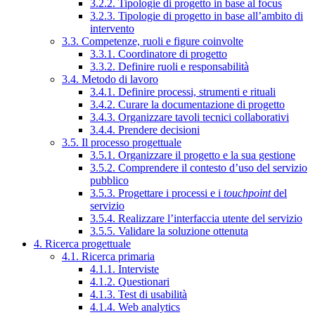
3.2.2. Tipologie di progetto in base al focus
3.2.3. Tipologie di progetto in base all’ambito di
intervento
3.3. Competenze, ruoli e figure coinvolte
3.3.1. Coordinatore di progetto
3.3.2. Definire ruoli e responsabilità
3.4. Metodo di lavoro
3.4.1. Definire processi, strumenti e rituali
3.4.2. Curare la documentazione di progetto
3.4.3. Organizzare tavoli tecnici collaborativi
3.4.4. Prendere decisioni
3.5. Il processo progettuale
3.5.1. Organizzare il progetto e la sua gestione
3.5.2. Comprendere il contesto d’uso del servizio
pubblico
3.5.3. Progettare i processi e i
touchpoint
del
servizio
3.5.4. Realizzare l’interfaccia utente del servizio
3.5.5. Validare la soluzione ottenuta
4. Ricerca progettuale
4.1. Ricerca primaria
4.1.1. Interviste
4.1.2. Questionari
4.1.3. Test di usabilità
4.1.4. Web analytics