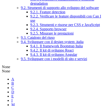
degradation
9.2. Strumenti di supporto allo sviluppo del software
9.2.1. Feature detection
9.2.2. Verificare le feature disponibili con Can I
use
9.2.3. Strumenti e risorse per CSS e JavaScript
9.2.4. Supporto browser
9.2.5. Misurare le prestazioni
9.3. Catalogo del riuso
9.4. Sviluppare con il design system .italia
9.4.1. Il framework Bootstrap Italia
9.4.2. Il kit di sviluppo React
9.4.3. Il kit di sviluppo Angular
9.5. Sviluppare con i modelli di sito e servizi
None
None
A
B
C
D
E
I
M