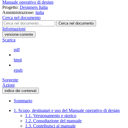
Manuale operativo di design
Progetto:
Designers Italia
Amministrazione:
italia
Cerca nel documento
Cerca nel documento
Informazioni
versione-corrente
Scarica
pdf
html
epub
Sorgente
Azioni
indice dei contenuti
Sommario
1. Scopo, destinatari e uso del Manuale operativo di design
1.1. Versionamento e storico
1.2. Consultazione del manuale
1.3. Contribuisci al manuale