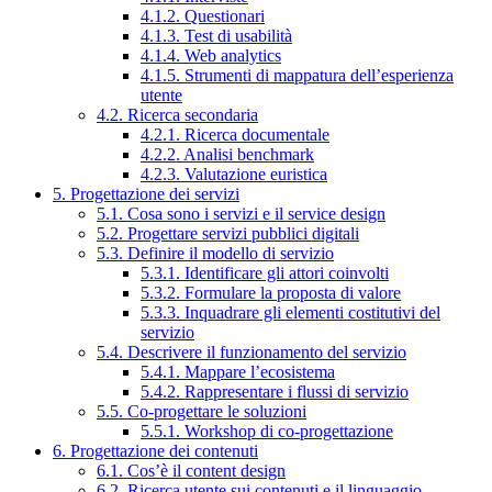
4.1.2. Questionari
4.1.3. Test di usabilità
4.1.4. Web analytics
4.1.5. Strumenti di mappatura dell’esperienza
utente
4.2. Ricerca secondaria
4.2.1. Ricerca documentale
4.2.2. Analisi benchmark
4.2.3. Valutazione euristica
5. Progettazione dei servizi
5.1. Cosa sono i servizi e il service design
5.2. Progettare servizi pubblici digitali
5.3. Definire il modello di servizio
5.3.1. Identificare gli attori coinvolti
5.3.2. Formulare la proposta di valore
5.3.3. Inquadrare gli elementi costitutivi del
servizio
5.4. Descrivere il funzionamento del servizio
5.4.1. Mappare l’ecosistema
5.4.2. Rappresentare i flussi di servizio
5.5. Co-progettare le soluzioni
5.5.1. Workshop di co-progettazione
6. Progettazione dei contenuti
6.1. Cos’è il content design
6.2. Ricerca utente sui contenuti e il linguaggio