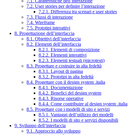
7.1. Caratteristiche dell’interazione
7.2. User stories per definire l’interazione
7.2.1. Differenza tra scenari e user stories
7.3. Flussi di interazione
7.4. Wireframe
7.5. Prototipi interattivi
8. Progettazione dell’interfaccia
8.1. Obiettivi dell’interfaccia
8.2. Elementi dell’interfaccia
8.2.1. Elementi di composizione
8.2.2. Elementi interattivi
8.2.3. Elementi testuali (microtesti)
8.3. Progettare e costruire in alta fedeltà
8.3.1. Layout di pagina
8.3.2. Prototipi in alta fedeltà
8.4. Progettare con il design system .italia
8.4.1. Documentazione
8.4.2. Benefici del design system
8.4.3. Risorse operative
8.4.4. Come contribuire al design system .italia
8.5. Progettare con i modelli di sito e servizi
8.5.1. Vantaggi dell’utilizzo dei modelli
8.5.2. I modelli di sito e servizi disponibili
9. Sviluppo dell’interfaccia
9.1. Approccio allo sviluppo