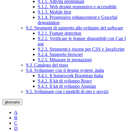
9.1.1. Attività preliminari
9.1.2. Web design responsivo e accessibile
9.1.3. Mobile first
9.1.4. Progressive enhancement e Graceful
degradation
9.2. Strumenti di supporto allo sviluppo del software
9.2.1. Feature detection
9.2.2. Verificare le feature disponibili con Can I
use
9.2.3. Strumenti e risorse per CSS e JavaScript
9.2.4. Supporto browser
9.2.5. Misurare le prestazioni
9.3. Catalogo del riuso
9.4. Sviluppare con il design system .italia
9.4.1. Il framework Bootstrap Italia
9.4.2. Il kit di sviluppo React
9.4.3. Il kit di sviluppo Angular
9.5. Sviluppare con i modelli di sito e servizi
glossario
A
B
C
D