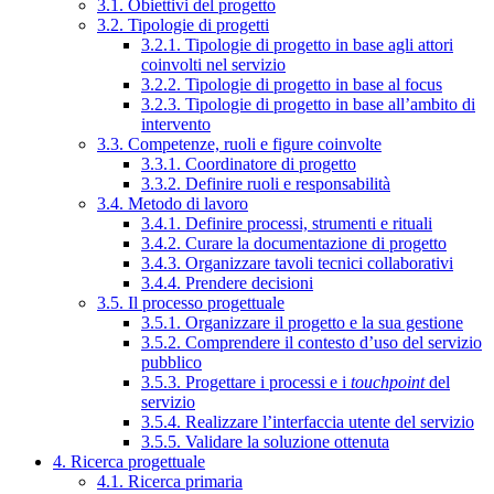
3.1. Obiettivi del progetto
3.2. Tipologie di progetti
3.2.1. Tipologie di progetto in base agli attori
coinvolti nel servizio
3.2.2. Tipologie di progetto in base al focus
3.2.3. Tipologie di progetto in base all’ambito di
intervento
3.3. Competenze, ruoli e figure coinvolte
3.3.1. Coordinatore di progetto
3.3.2. Definire ruoli e responsabilità
3.4. Metodo di lavoro
3.4.1. Definire processi, strumenti e rituali
3.4.2. Curare la documentazione di progetto
3.4.3. Organizzare tavoli tecnici collaborativi
3.4.4. Prendere decisioni
3.5. Il processo progettuale
3.5.1. Organizzare il progetto e la sua gestione
3.5.2. Comprendere il contesto d’uso del servizio
pubblico
3.5.3. Progettare i processi e i
touchpoint
del
servizio
3.5.4. Realizzare l’interfaccia utente del servizio
3.5.5. Validare la soluzione ottenuta
4. Ricerca progettuale
4.1. Ricerca primaria