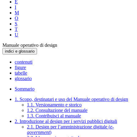
E
I
M
O
S
T
U
Manuale operativo di design
indici e glossario
contenuti
figure
tabelle
glossario
Sommario
1. Scopo, destinatari e uso del Manuale operativo di design
1.1. Versionamento e storico
1.2. Consultazione del manuale
1.3. Contribuisci al manuale
2. Introduzione al design per i servizi pubblici digitali
2.1. Design per l’amministrazione digitale (
e-
government
)