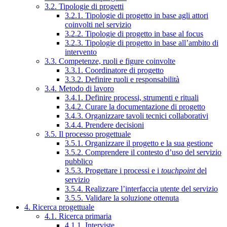
3.2. Tipologie di progetti
3.2.1. Tipologie di progetto in base agli attori
coinvolti nel servizio
3.2.2. Tipologie di progetto in base al focus
3.2.3. Tipologie di progetto in base all’ambito di
intervento
3.3. Competenze, ruoli e figure coinvolte
3.3.1. Coordinatore di progetto
3.3.2. Definire ruoli e responsabilità
3.4. Metodo di lavoro
3.4.1. Definire processi, strumenti e rituali
3.4.2. Curare la documentazione di progetto
3.4.3. Organizzare tavoli tecnici collaborativi
3.4.4. Prendere decisioni
3.5. Il processo progettuale
3.5.1. Organizzare il progetto e la sua gestione
3.5.2. Comprendere il contesto d’uso del servizio
pubblico
3.5.3. Progettare i processi e i
touchpoint
del
servizio
3.5.4. Realizzare l’interfaccia utente del servizio
3.5.5. Validare la soluzione ottenuta
4. Ricerca progettuale
4.1. Ricerca primaria
4.1.1. Interviste