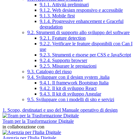
9.1.1. Attività preliminari
9.1.2. Web design responsivo e accessibile
9.1.3. Mobile first
9.1.4. Progressive enhancement e Graceful
degradation
9.2. Strumenti di supporto allo sviluppo del software
9.2.1. Feature detection
9.2.2. Verificare le feature disponibili con Can I
use
9.2.3. Strumenti e risorse per CSS e JavaScript
9.2.4. Supporto browser
9.2.5. Misurare le prestazioni
9.3. Catalogo del riuso
9.4. Sviluppare con il design system .italia
9.4.1. Il framework Bootstrap Italia
9.4.2. Il kit di sviluppo React
9.4.3. Il kit di sviluppo Angular
9.5. Sviluppare con i modelli di sito e servizi
1. Scopo, destinatari e uso del Manuale operativo di design
Team per la Trasformazione Digitale
in collaborazione con
Agenzia per l'Italia Digitale