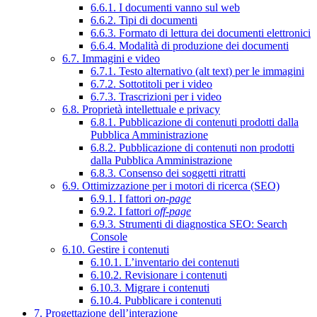
6.6.1. I documenti vanno sul web
6.6.2. Tipi di documenti
6.6.3. Formato di lettura dei documenti elettronici
6.6.4. Modalità di produzione dei documenti
6.7. Immagini e video
6.7.1. Testo alternativo (alt text) per le immagini
6.7.2. Sottotitoli per i video
6.7.3. Trascrizioni per i video
6.8. Proprietà intellettuale e privacy
6.8.1. Pubblicazione di contenuti prodotti dalla
Pubblica Amministrazione
6.8.2. Pubblicazione di contenuti non prodotti
dalla Pubblica Amministrazione
6.8.3. Consenso dei soggetti ritratti
6.9. Ottimizzazione per i motori di ricerca (SEO)
6.9.1. I fattori
on-page
6.9.2. I fattori
off-page
6.9.3. Strumenti di diagnostica SEO: Search
Console
6.10. Gestire i contenuti
6.10.1. L’inventario dei contenuti
6.10.2. Revisionare i contenuti
6.10.3. Migrare i contenuti
6.10.4. Pubblicare i contenuti
7. Progettazione dell’interazione