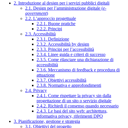
2. Introduzione al design per i servizi pubblici digitali
2.1. Design per l’amministrazione digitale (
e-
government
)
2.2. L’approccio progettuale
2.2.1. Buone pratiche
2.2.2. Principi
2.3. Accessibilità
2.3.1. Definizione
2.3.2. Accessibilità by design
2.3.3. Principi per l’accessibilità
2.3.4. Linee guida e criteri di successo
2.3.5. Come rilasciare una dichiarazione di
accessibilità
2.3.6. Meccanismo di feedback e procedura di
attuazione
2.3.7. Obiettivi accessibilità
2.3.8. Normativa e approfondimenti
2.4. Privacy
2.4.1. Come rispettare la privacy sin dalla
progettazione di un sito o servizio digitale
2.4.2. Richiedi il consenso quando necessario
2.4.3. Le basi del sito web: architettura,
informativa privacy, riferimenti DPO
3. Pianificazione, gestione e strategia
3.1. Obiettivi del progetto