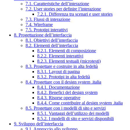
7.1. Caratteristiche dell’interazione
7.2. User stories per definire l’interazione
7.2.1. Differenza tra scenari e user stories
7.3. Flussi di interazione
7.4. Wireframe
7.5. Prototipi interattivi
8. Progettazione dell’interfaccia
8.1. Obiettivi dell’interfaccia
8.2. Elementi dell’interfaccia
8.2.1. Elementi di composizione
8.2.2. Elementi interattivi
8.2.3. Elementi testuali (microtesti)
8.3. Progettare e costruire in alta fedeltà
8.3.1. Layout di pagina
8.3.2. Prototipi in alta fedeltà
8.4. Progettare con il design system .italia
8.4.1. Documentazione
8.4.2. Benefici del design system
8.4.3. Risorse operative
8.4.4. Come contribuire al design system .italia
8.5. Progettare con i modelli di sito e servizi
8.5.1. Vantaggi dell’utilizzo dei modelli
8.5.2. I modelli di sito e servizi disponibili
9. Sviluppo dell’interfaccia
9.1. Approccio allo sviluppo