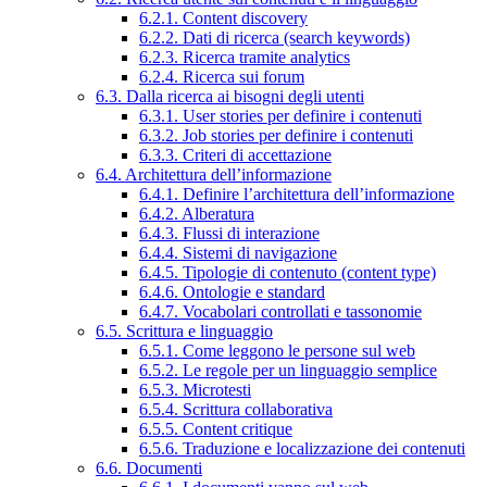
6.2.1. Content discovery
6.2.2. Dati di ricerca (search keywords)
6.2.3. Ricerca tramite analytics
6.2.4. Ricerca sui forum
6.3. Dalla ricerca ai bisogni degli utenti
6.3.1. User stories per definire i contenuti
6.3.2. Job stories per definire i contenuti
6.3.3. Criteri di accettazione
6.4. Architettura dell’informazione
6.4.1. Definire l’architettura dell’informazione
6.4.2. Alberatura
6.4.3. Flussi di interazione
6.4.4. Sistemi di navigazione
6.4.5. Tipologie di contenuto (content type)
6.4.6. Ontologie e standard
6.4.7. Vocabolari controllati e tassonomie
6.5. Scrittura e linguaggio
6.5.1. Come leggono le persone sul web
6.5.2. Le regole per un linguaggio semplice
6.5.3. Microtesti
6.5.4. Scrittura collaborativa
6.5.5. Content critique
6.5.6. Traduzione e localizzazione dei contenuti
6.6. Documenti