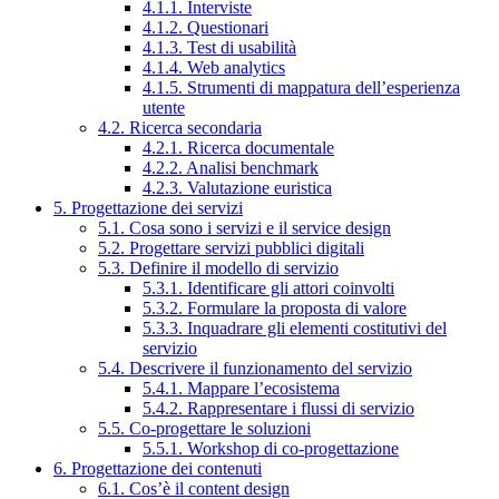
4.1.1. Interviste
4.1.2. Questionari
4.1.3. Test di usabilità
4.1.4. Web analytics
4.1.5. Strumenti di mappatura dell’esperienza
utente
4.2. Ricerca secondaria
4.2.1. Ricerca documentale
4.2.2. Analisi benchmark
4.2.3. Valutazione euristica
5. Progettazione dei servizi
5.1. Cosa sono i servizi e il service design
5.2. Progettare servizi pubblici digitali
5.3. Definire il modello di servizio
5.3.1. Identificare gli attori coinvolti
5.3.2. Formulare la proposta di valore
5.3.3. Inquadrare gli elementi costitutivi del
servizio
5.4. Descrivere il funzionamento del servizio
5.4.1. Mappare l’ecosistema
5.4.2. Rappresentare i flussi di servizio
5.5. Co-progettare le soluzioni
5.5.1. Workshop di co-progettazione
6. Progettazione dei contenuti
6.1. Cos’è il content design