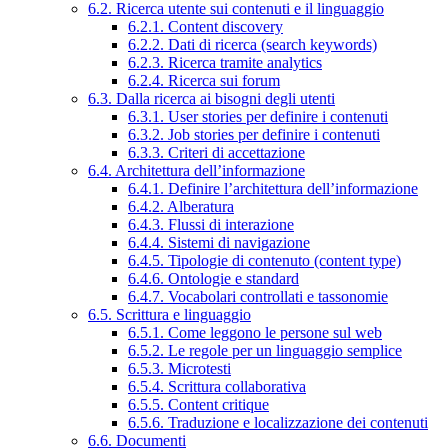
6.2. Ricerca utente sui contenuti e il linguaggio
6.2.1. Content discovery
6.2.2. Dati di ricerca (search keywords)
6.2.3. Ricerca tramite analytics
6.2.4. Ricerca sui forum
6.3. Dalla ricerca ai bisogni degli utenti
6.3.1. User stories per definire i contenuti
6.3.2. Job stories per definire i contenuti
6.3.3. Criteri di accettazione
6.4. Architettura dell’informazione
6.4.1. Definire l’architettura dell’informazione
6.4.2. Alberatura
6.4.3. Flussi di interazione
6.4.4. Sistemi di navigazione
6.4.5. Tipologie di contenuto (content type)
6.4.6. Ontologie e standard
6.4.7. Vocabolari controllati e tassonomie
6.5. Scrittura e linguaggio
6.5.1. Come leggono le persone sul web
6.5.2. Le regole per un linguaggio semplice
6.5.3. Microtesti
6.5.4. Scrittura collaborativa
6.5.5. Content critique
6.5.6. Traduzione e localizzazione dei contenuti
6.6. Documenti