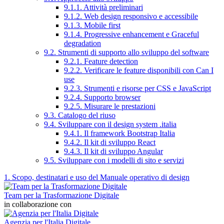
9.1.1. Attività preliminari
9.1.2. Web design responsivo e accessibile
9.1.3. Mobile first
9.1.4. Progressive enhancement e Graceful
degradation
9.2. Strumenti di supporto allo sviluppo del software
9.2.1. Feature detection
9.2.2. Verificare le feature disponibili con Can I
use
9.2.3. Strumenti e risorse per CSS e JavaScript
9.2.4. Supporto browser
9.2.5. Misurare le prestazioni
9.3. Catalogo del riuso
9.4. Sviluppare con il design system .italia
9.4.1. Il framework Bootstrap Italia
9.4.2. Il kit di sviluppo React
9.4.3. Il kit di sviluppo Angular
9.5. Sviluppare con i modelli di sito e servizi
1. Scopo, destinatari e uso del Manuale operativo di design
Team per la Trasformazione Digitale
in collaborazione con
Agenzia per l'Italia Digitale