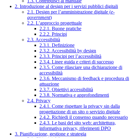
1.3. Contribuisci al manuale
2. Introduzione al design per i servizi pubblici digitali
2.1. Design per l’amministrazione digitale (
e-
government
)
2.2. L’approccio progettuale
2.2.1. Buone pratiche
2.2.2. Principi
2.3. Accessibilità
2.3.1. Definizione
2.3.2. Accessibilità by design
2.3.3. Principi per l’accessibilità
2.3.4. Linee guida e criteri di successo
2.3.5. Come rilasciare una dichiarazione di
accessibilità
2.3.6. Meccanismo di feedback e procedura di
attuazione
2.3.7. Obiettivi accessibilità
2.3.8. Normativa e approfondimenti
2.4. Privacy
2.4.1. Come rispettare la privacy sin dalla
progettazione di un sito o servizio digitale
2.4.2. Richiedi il consenso quando necessario
2.4.3. Le basi del sito web: architettura,
informativa privacy, riferimenti DPO
3. Pianificazione, gestione e strategia