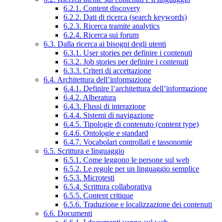
6.2.1. Content discovery
6.2.2. Dati di ricerca (search keywords)
6.2.3. Ricerca tramite analytics
6.2.4. Ricerca sui forum
6.3. Dalla ricerca ai bisogni degli utenti
6.3.1. User stories per definire i contenuti
6.3.2. Job stories per definire i contenuti
6.3.3. Criteri di accettazione
6.4. Architettura dell’informazione
6.4.1. Definire l’architettura dell’informazione
6.4.2. Alberatura
6.4.3. Flussi di interazione
6.4.4. Sistemi di navigazione
6.4.5. Tipologie di contenuto (content type)
6.4.6. Ontologie e standard
6.4.7. Vocabolari controllati e tassonomie
6.5. Scrittura e linguaggio
6.5.1. Come leggono le persone sul web
6.5.2. Le regole per un linguaggio semplice
6.5.3. Microtesti
6.5.4. Scrittura collaborativa
6.5.5. Content critique
6.5.6. Traduzione e localizzazione dei contenuti
6.6. Documenti