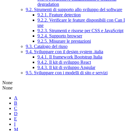
degradation
9.2. Strumenti di supporto allo sviluppo del software
9.2.1. Feature detection
9.2.2. Verificare le feature disponibili con Can I
use
9.2.3. Strumenti e risorse per CSS e JavaScript
9.2.4. Supporto browser
9.2.5. Misurare le prestazioni
9.3. Catalogo del riuso
9.4. Sviluppare con il design system .italia
9.4.1. Il framework Bootstrap Italia
9.4.2. Il kit di sviluppo React
9.4.3. Il kit di sviluppo Angular
9.5. Sviluppare con i modelli di sito e servizi
None
None
A
B
C
D
E
I
M