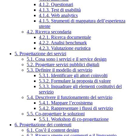
4.1.2. Questionari
4.1.3. Test di usabilità
4.1.4. Web analytics
4.1.5. Strumenti di mappatura dell’esperienza
utente
4.2. Ricerca secondaria
4.2.1. Ricerca documentale
4.2.2. Analisi benchmark
4.2.3. Valutazione euristica
5. Progettazione dei servizi
5.1. Cosa sono i servizi e il service design
5.2. Progettare servizi pubblici digitali
5.3. Definire il modello di servizio
5.3.1. Identificare gli attori coinvolti
5.3.2. Formulare la proposta di valore
5.3.3. Inquadrare gli elementi costitutivi del
servizio
5.4. Descrivere il funzionamento del servizio
5.4.1. Mappare l’ecosistema
5.4.2. Rappresentare i flussi di servizio
5.5. Co-progettare le soluzioni
5.5.1. Workshop di co-progettazione
6. Progettazione dei contenuti
6.1. Cos’è il content design
6.2. Ricerca utente sui contenuti e il linguaggio