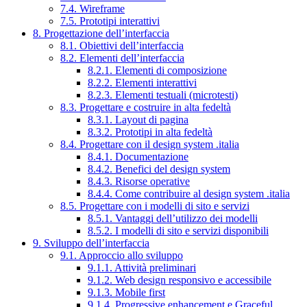
7.4. Wireframe
7.5. Prototipi interattivi
8. Progettazione dell’interfaccia
8.1. Obiettivi dell’interfaccia
8.2. Elementi dell’interfaccia
8.2.1. Elementi di composizione
8.2.2. Elementi interattivi
8.2.3. Elementi testuali (microtesti)
8.3. Progettare e costruire in alta fedeltà
8.3.1. Layout di pagina
8.3.2. Prototipi in alta fedeltà
8.4. Progettare con il design system .italia
8.4.1. Documentazione
8.4.2. Benefici del design system
8.4.3. Risorse operative
8.4.4. Come contribuire al design system .italia
8.5. Progettare con i modelli di sito e servizi
8.5.1. Vantaggi dell’utilizzo dei modelli
8.5.2. I modelli di sito e servizi disponibili
9. Sviluppo dell’interfaccia
9.1. Approccio allo sviluppo
9.1.1. Attività preliminari
9.1.2. Web design responsivo e accessibile
9.1.3. Mobile first
9.1.4. Progressive enhancement e Graceful