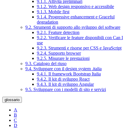
9.1.1. Attività preliminari
9.1.2. Web design responsivo e accessibile
9.1.3. Mobile first
9.1.4. Progressive enhancement e Graceful
degradation
9.2. Strumenti di supporto allo sviluppo del software
9.2.1. Feature detection
9.2.2. Verificare le feature disponibili con Can I
use
9.2.3. Strumenti e risorse per CSS e JavaScript
9.2.4. Supporto browser
9.2.5. Misurare le prestazioni
9.3. Catalogo del riuso
9.4. Sviluppare con il design system .italia
9.4.1. Il framework Bootstrap Italia
9.4.2. Il kit di sviluppo React
9.4.3. Il kit di sviluppo Angular
9.5. Sviluppare con i modelli di sito e servizi
glossario
A
B
C
D