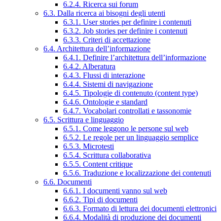
6.2.4. Ricerca sui forum
6.3. Dalla ricerca ai bisogni degli utenti
6.3.1. User stories per definire i contenuti
6.3.2. Job stories per definire i contenuti
6.3.3. Criteri di accettazione
6.4. Architettura dell’informazione
6.4.1. Definire l’architettura dell’informazione
6.4.2. Alberatura
6.4.3. Flussi di interazione
6.4.4. Sistemi di navigazione
6.4.5. Tipologie di contenuto (content type)
6.4.6. Ontologie e standard
6.4.7. Vocabolari controllati e tassonomie
6.5. Scrittura e linguaggio
6.5.1. Come leggono le persone sul web
6.5.2. Le regole per un linguaggio semplice
6.5.3. Microtesti
6.5.4. Scrittura collaborativa
6.5.5. Content critique
6.5.6. Traduzione e localizzazione dei contenuti
6.6. Documenti
6.6.1. I documenti vanno sul web
6.6.2. Tipi di documenti
6.6.3. Formato di lettura dei documenti elettronici
6.6.4. Modalità di produzione dei documenti