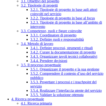
3.1. Obiettivi del progetto
3.2. Tipologie di progetti
3.2.1. Tipologie di progetto in base agli attori
coinvolti nel servizio
3.2.2. Tipologie di progetto in base al focus
3.2.3. Tipologie di progetto in base all’ambito di
intervento
3.3. Competenze, ruoli e figure coinvolte
3.3.1. Coordinatore di progetto
3.3.2. Definire ruoli e responsabilità
3.4. Metodo di lavoro
3.4.1. Definire processi, strumenti e rituali
3.4.2. Curare la documentazione di progetto
3.4.3. Organizzare tavoli tecnici collaborativi
3.4.4. Prendere decisioni
3.5. Il processo progettuale
3.5.1. Organizzare il progetto e la sua gestione
3.5.2. Comprendere il contesto d’uso del servizio
pubblico
3.5.3. Progettare i processi e i
touchpoint
del
servizio
3.5.4. Realizzare l’interfaccia utente del servizio
3.5.5. Validare la soluzione ottenuta
4. Ricerca progettuale
4.1. Ricerca primaria