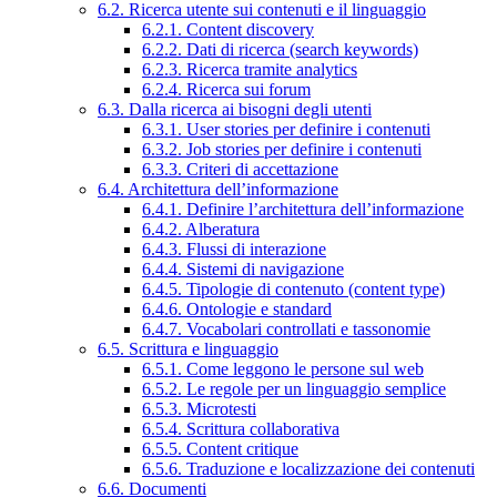
6.2. Ricerca utente sui contenuti e il linguaggio
6.2.1. Content discovery
6.2.2. Dati di ricerca (search keywords)
6.2.3. Ricerca tramite analytics
6.2.4. Ricerca sui forum
6.3. Dalla ricerca ai bisogni degli utenti
6.3.1. User stories per definire i contenuti
6.3.2. Job stories per definire i contenuti
6.3.3. Criteri di accettazione
6.4. Architettura dell’informazione
6.4.1. Definire l’architettura dell’informazione
6.4.2. Alberatura
6.4.3. Flussi di interazione
6.4.4. Sistemi di navigazione
6.4.5. Tipologie di contenuto (content type)
6.4.6. Ontologie e standard
6.4.7. Vocabolari controllati e tassonomie
6.5. Scrittura e linguaggio
6.5.1. Come leggono le persone sul web
6.5.2. Le regole per un linguaggio semplice
6.5.3. Microtesti
6.5.4. Scrittura collaborativa
6.5.5. Content critique
6.5.6. Traduzione e localizzazione dei contenuti
6.6. Documenti