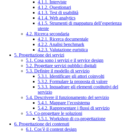
4.1.1. Interviste
4.1.2. Questionari
4.1.3. Test di usabilità
4.1.4. Web analytics
4.1.5. Strumenti di mappatura dell’esperienza
utente
4.2. Ricerca secondaria
4.2.1. Ricerca documentale
4.2.2. Analisi benchmark
4.2.3. Valutazione euristica
5. Progettazione dei servizi
5.1. Cosa sono i servizi e il service design
5.2. Progettare servizi pubblici digitali
5.3. Definire il modello di servizio
5.3.1. Identificare gli attori coinvolti
5.3.2. Formulare la proposta di valore
5.3.3. Inquadrare gli elementi costitutivi del
servizio
5.4. Descrivere il funzionamento del servizio
5.4.1. Mappare l’ecosistema
5.4.2. Rappresentare i flussi di servizio
5.5. Co-progettare le soluzioni
5.5.1. Workshop di co-progettazione
6. Progettazione dei contenuti
6.1. Cos’è il content design