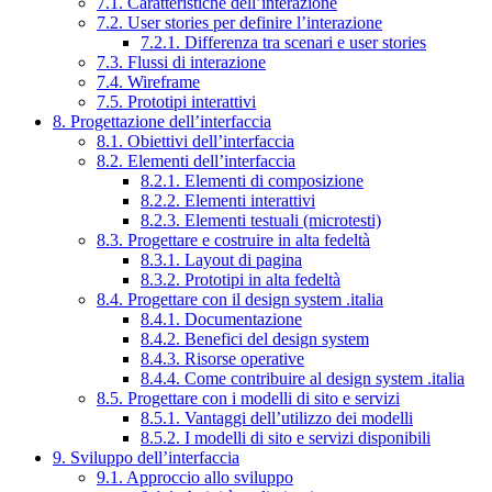
7.1. Caratteristiche dell’interazione
7.2. User stories per definire l’interazione
7.2.1. Differenza tra scenari e user stories
7.3. Flussi di interazione
7.4. Wireframe
7.5. Prototipi interattivi
8. Progettazione dell’interfaccia
8.1. Obiettivi dell’interfaccia
8.2. Elementi dell’interfaccia
8.2.1. Elementi di composizione
8.2.2. Elementi interattivi
8.2.3. Elementi testuali (microtesti)
8.3. Progettare e costruire in alta fedeltà
8.3.1. Layout di pagina
8.3.2. Prototipi in alta fedeltà
8.4. Progettare con il design system .italia
8.4.1. Documentazione
8.4.2. Benefici del design system
8.4.3. Risorse operative
8.4.4. Come contribuire al design system .italia
8.5. Progettare con i modelli di sito e servizi
8.5.1. Vantaggi dell’utilizzo dei modelli
8.5.2. I modelli di sito e servizi disponibili
9. Sviluppo dell’interfaccia
9.1. Approccio allo sviluppo