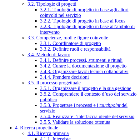
3.2. Tipologie di progetti
3.2.1. Tipologie di progetto in base agli attori
coinvolti nel servizio
3.2.2. Tipologie di progetto in base al focus
3.2.3. Tipologie di progetto in base all’ambito di
intervento
3.3. Competenze, ruoli e figure coinvolte
3.3.1. Coordinatore di progetto
3.3.2. Definire ruoli e responsabilità
3.4. Metodo di lavoro
3.4.1. Definire processi, strumenti e rituali
3.4.2. Curare la documentazione di progetto
3.4.3. Organizzare tavoli tecnici collaborativi
3.4.4. Prendere decisioni
3.5. Il processo progettuale
3.5.1. Organizzare il progetto e la sua gestione
3.5.2. Comprendere il contesto d’uso del servizio
pubblico
3.5.3. Progettare i processi e i
touchpoint
del
servizio
3.5.4. Realizzare l’interfaccia utente del servizio
3.5.5. Validare la soluzione ottenuta
4. Ricerca progettuale
4.1. Ricerca primaria
4.1.1. Interviste