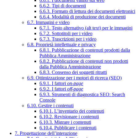
6.6.1. I documenti vanno sul web
6.6.2. Tipi di documenti
6.6.3. Formato di lettura dei documenti elettronici
6.6.4. Modalità di produzione dei documenti
6.7. Immagini e video
6.7.1. Testo alternativo (alt text) per le immagini
6.7.2. Sottotitoli per i video
6.7.3. Trascrizioni per i video
6.8. Proprietà intellettuale e privacy
6.8.1. Pubblicazione di contenuti prodotti dalla
Pubblica Amministrazione
6.8.2. Pubblicazione di contenuti non prodotti
dalla Pubblica Amministrazione
6.8.3. Consenso dei soggetti ritratti
6.9. Ottimizzazione per i motori di ricerca (SEO)
6.9.1. I fattori
on-page
6.9.2. I fattori
off-page
6.9.3. Strumenti di diagnostica SEO: Search
Console
6.10. Gestire i contenuti
6.10.1. L’inventario dei contenuti
6.10.2. Revisionare i contenuti
6.10.3. Migrare i contenuti
6.10.4. Pubblicare i contenuti
7. Progettazione dell’interazione