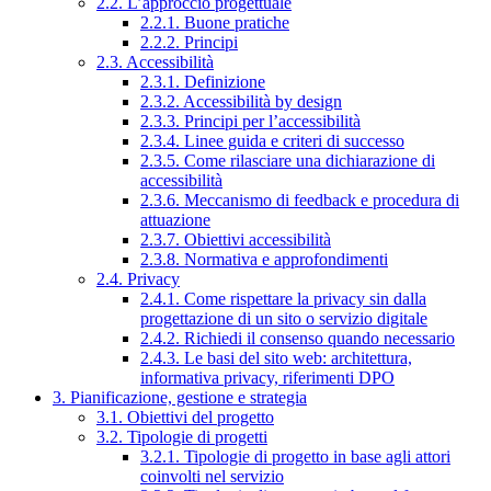
2.2. L’approccio progettuale
2.2.1. Buone pratiche
2.2.2. Principi
2.3. Accessibilità
2.3.1. Definizione
2.3.2. Accessibilità by design
2.3.3. Principi per l’accessibilità
2.3.4. Linee guida e criteri di successo
2.3.5. Come rilasciare una dichiarazione di
accessibilità
2.3.6. Meccanismo di feedback e procedura di
attuazione
2.3.7. Obiettivi accessibilità
2.3.8. Normativa e approfondimenti
2.4. Privacy
2.4.1. Come rispettare la privacy sin dalla
progettazione di un sito o servizio digitale
2.4.2. Richiedi il consenso quando necessario
2.4.3. Le basi del sito web: architettura,
informativa privacy, riferimenti DPO
3. Pianificazione, gestione e strategia
3.1. Obiettivi del progetto
3.2. Tipologie di progetti
3.2.1. Tipologie di progetto in base agli attori
coinvolti nel servizio