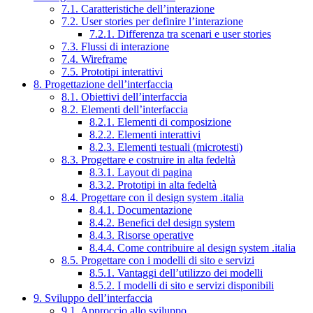
7.1. Caratteristiche dell’interazione
7.2. User stories per definire l’interazione
7.2.1. Differenza tra scenari e user stories
7.3. Flussi di interazione
7.4. Wireframe
7.5. Prototipi interattivi
8. Progettazione dell’interfaccia
8.1. Obiettivi dell’interfaccia
8.2. Elementi dell’interfaccia
8.2.1. Elementi di composizione
8.2.2. Elementi interattivi
8.2.3. Elementi testuali (microtesti)
8.3. Progettare e costruire in alta fedeltà
8.3.1. Layout di pagina
8.3.2. Prototipi in alta fedeltà
8.4. Progettare con il design system .italia
8.4.1. Documentazione
8.4.2. Benefici del design system
8.4.3. Risorse operative
8.4.4. Come contribuire al design system .italia
8.5. Progettare con i modelli di sito e servizi
8.5.1. Vantaggi dell’utilizzo dei modelli
8.5.2. I modelli di sito e servizi disponibili
9. Sviluppo dell’interfaccia
9.1. Approccio allo sviluppo