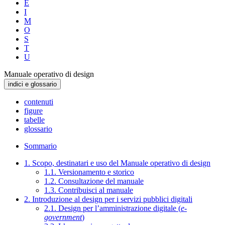
E
I
M
O
S
T
U
Manuale operativo di design
indici e glossario
contenuti
figure
tabelle
glossario
Sommario
1. Scopo, destinatari e uso del Manuale operativo di design
1.1. Versionamento e storico
1.2. Consultazione del manuale
1.3. Contribuisci al manuale
2. Introduzione al design per i servizi pubblici digitali
2.1. Design per l’amministrazione digitale (
e-
government
)