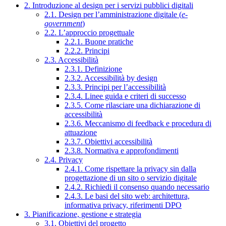
2. Introduzione al design per i servizi pubblici digitali
2.1. Design per l’amministrazione digitale (
e-
government
)
2.2. L’approccio progettuale
2.2.1. Buone pratiche
2.2.2. Principi
2.3. Accessibilità
2.3.1. Definizione
2.3.2. Accessibilità by design
2.3.3. Principi per l’accessibilità
2.3.4. Linee guida e criteri di successo
2.3.5. Come rilasciare una dichiarazione di
accessibilità
2.3.6. Meccanismo di feedback e procedura di
attuazione
2.3.7. Obiettivi accessibilità
2.3.8. Normativa e approfondimenti
2.4. Privacy
2.4.1. Come rispettare la privacy sin dalla
progettazione di un sito o servizio digitale
2.4.2. Richiedi il consenso quando necessario
2.4.3. Le basi del sito web: architettura,
informativa privacy, riferimenti DPO
3. Pianificazione, gestione e strategia
3.1. Obiettivi del progetto