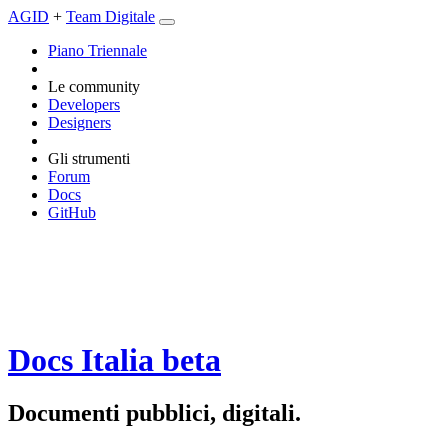
AGID
+
Team Digitale
Piano Triennale
Le community
Developers
Designers
Gli strumenti
Forum
Docs
GitHub
Docs Italia
beta
Documenti pubblici, digitali.