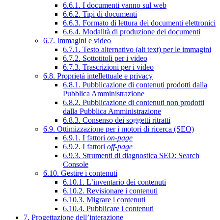
6.6.1. I documenti vanno sul web
6.6.2. Tipi di documenti
6.6.3. Formato di lettura dei documenti elettronici
6.6.4. Modalità di produzione dei documenti
6.7. Immagini e video
6.7.1. Testo alternativo (alt text) per le immagini
6.7.2. Sottotitoli per i video
6.7.3. Trascrizioni per i video
6.8. Proprietà intellettuale e privacy
6.8.1. Pubblicazione di contenuti prodotti dalla
Pubblica Amministrazione
6.8.2. Pubblicazione di contenuti non prodotti
dalla Pubblica Amministrazione
6.8.3. Consenso dei soggetti ritratti
6.9. Ottimizzazione per i motori di ricerca (SEO)
6.9.1. I fattori
on-page
6.9.2. I fattori
off-page
6.9.3. Strumenti di diagnostica SEO: Search
Console
6.10. Gestire i contenuti
6.10.1. L’inventario dei contenuti
6.10.2. Revisionare i contenuti
6.10.3. Migrare i contenuti
6.10.4. Pubblicare i contenuti
7. Progettazione dell’interazione