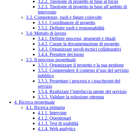
3.2.2. Tipologie di progetto in base al focus
3.2.3. Tipologie di progetto in base all’ambito di
intervento
3.3. Competenze, ruoli e figure coinvolte
3.3.1. Coordinatore di progetto
3.3.2. Definire ruoli e responsabilità
3.4. Metodo di lavoro
3.4.1. Definire processi, strumenti e rituali
3.4.2. Curare la documentazione di progetto
3.4.3. Organizzare tavoli tecnici collaborativi
3.4.4. Prendere decisioni
3.5. Il processo progettuale
3.5.1. Organizzare il progetto e la sua gestione
3.5.2. Comprendere il contesto d’uso del servizio
pubblico
3.5.3. Progettare i processi e i
touchpoint
del
servizio
3.5.4. Realizzare l’interfaccia utente del servizio
3.5.5. Validare la soluzione ottenuta
4. Ricerca progettuale
4.1. Ricerca primaria
4.1.1. Interviste
4.1.2. Questionari
4.1.3. Test di usabilità
4.1.4. Web analytics