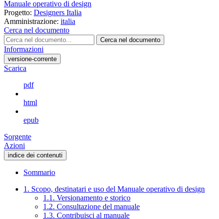
Manuale operativo di design
Progetto:
Designers Italia
Amministrazione:
italia
Cerca nel documento
Cerca nel documento
Informazioni
versione-corrente
Scarica
pdf
html
epub
Sorgente
Azioni
indice dei contenuti
Sommario
1. Scopo, destinatari e uso del Manuale operativo di design
1.1. Versionamento e storico
1.2. Consultazione del manuale
1.3. Contribuisci al manuale