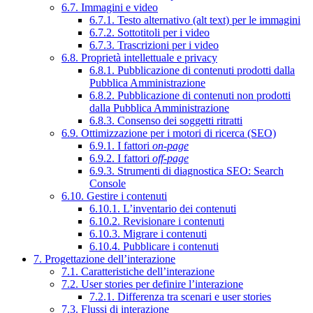
6.7. Immagini e video
6.7.1. Testo alternativo (alt text) per le immagini
6.7.2. Sottotitoli per i video
6.7.3. Trascrizioni per i video
6.8. Proprietà intellettuale e privacy
6.8.1. Pubblicazione di contenuti prodotti dalla
Pubblica Amministrazione
6.8.2. Pubblicazione di contenuti non prodotti
dalla Pubblica Amministrazione
6.8.3. Consenso dei soggetti ritratti
6.9. Ottimizzazione per i motori di ricerca (SEO)
6.9.1. I fattori
on-page
6.9.2. I fattori
off-page
6.9.3. Strumenti di diagnostica SEO: Search
Console
6.10. Gestire i contenuti
6.10.1. L’inventario dei contenuti
6.10.2. Revisionare i contenuti
6.10.3. Migrare i contenuti
6.10.4. Pubblicare i contenuti
7. Progettazione dell’interazione
7.1. Caratteristiche dell’interazione
7.2. User stories per definire l’interazione
7.2.1. Differenza tra scenari e user stories
7.3. Flussi di interazione