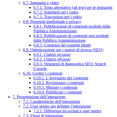
6.7. Immagini e video
6.7.1. Testo alternativo (alt text) per le immagini
6.7.2. Sottotitoli per i video
6.7.3. Trascrizioni per i video
6.8. Proprietà intellettuale e privacy
6.8.1. Pubblicazione di contenuti prodotti dalla
Pubblica Amministrazione
6.8.2. Pubblicazione di contenuti non prodotti
dalla Pubblica Amministrazione
6.8.3. Consenso dei soggetti ritratti
6.9. Ottimizzazione per i motori di ricerca (SEO)
6.9.1. I fattori
on-page
6.9.2. I fattori
off-page
6.9.3. Strumenti di diagnostica SEO: Search
Console
6.10. Gestire i contenuti
6.10.1. L’inventario dei contenuti
6.10.2. Revisionare i contenuti
6.10.3. Migrare i contenuti
6.10.4. Pubblicare i contenuti
7. Progettazione dell’interazione
7.1. Caratteristiche dell’interazione
7.2. User stories per definire l’interazione
7.2.1. Differenza tra scenari e user stories
7.3. Flussi di interazione