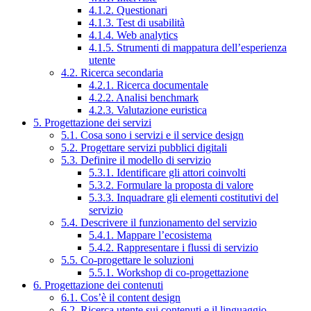
4.1.2. Questionari
4.1.3. Test di usabilità
4.1.4. Web analytics
4.1.5. Strumenti di mappatura dell’esperienza
utente
4.2. Ricerca secondaria
4.2.1. Ricerca documentale
4.2.2. Analisi benchmark
4.2.3. Valutazione euristica
5. Progettazione dei servizi
5.1. Cosa sono i servizi e il service design
5.2. Progettare servizi pubblici digitali
5.3. Definire il modello di servizio
5.3.1. Identificare gli attori coinvolti
5.3.2. Formulare la proposta di valore
5.3.3. Inquadrare gli elementi costitutivi del
servizio
5.4. Descrivere il funzionamento del servizio
5.4.1. Mappare l’ecosistema
5.4.2. Rappresentare i flussi di servizio
5.5. Co-progettare le soluzioni
5.5.1. Workshop di co-progettazione
6. Progettazione dei contenuti
6.1. Cos’è il content design
6.2. Ricerca utente sui contenuti e il linguaggio