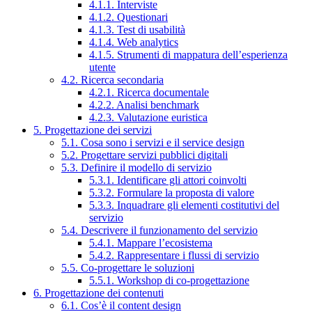
4.1.1. Interviste
4.1.2. Questionari
4.1.3. Test di usabilità
4.1.4. Web analytics
4.1.5. Strumenti di mappatura dell’esperienza
utente
4.2. Ricerca secondaria
4.2.1. Ricerca documentale
4.2.2. Analisi benchmark
4.2.3. Valutazione euristica
5. Progettazione dei servizi
5.1. Cosa sono i servizi e il service design
5.2. Progettare servizi pubblici digitali
5.3. Definire il modello di servizio
5.3.1. Identificare gli attori coinvolti
5.3.2. Formulare la proposta di valore
5.3.3. Inquadrare gli elementi costitutivi del
servizio
5.4. Descrivere il funzionamento del servizio
5.4.1. Mappare l’ecosistema
5.4.2. Rappresentare i flussi di servizio
5.5. Co-progettare le soluzioni
5.5.1. Workshop di co-progettazione
6. Progettazione dei contenuti
6.1. Cos’è il content design