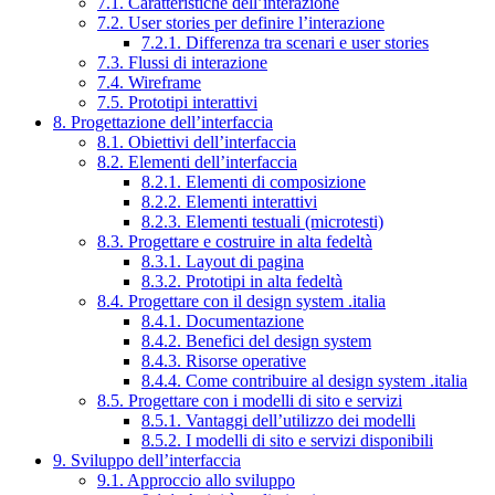
7.1. Caratteristiche dell’interazione
7.2. User stories per definire l’interazione
7.2.1. Differenza tra scenari e user stories
7.3. Flussi di interazione
7.4. Wireframe
7.5. Prototipi interattivi
8. Progettazione dell’interfaccia
8.1. Obiettivi dell’interfaccia
8.2. Elementi dell’interfaccia
8.2.1. Elementi di composizione
8.2.2. Elementi interattivi
8.2.3. Elementi testuali (microtesti)
8.3. Progettare e costruire in alta fedeltà
8.3.1. Layout di pagina
8.3.2. Prototipi in alta fedeltà
8.4. Progettare con il design system .italia
8.4.1. Documentazione
8.4.2. Benefici del design system
8.4.3. Risorse operative
8.4.4. Come contribuire al design system .italia
8.5. Progettare con i modelli di sito e servizi
8.5.1. Vantaggi dell’utilizzo dei modelli
8.5.2. I modelli di sito e servizi disponibili
9. Sviluppo dell’interfaccia
9.1. Approccio allo sviluppo