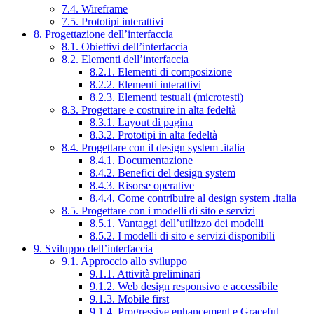
7.4. Wireframe
7.5. Prototipi interattivi
8. Progettazione dell’interfaccia
8.1. Obiettivi dell’interfaccia
8.2. Elementi dell’interfaccia
8.2.1. Elementi di composizione
8.2.2. Elementi interattivi
8.2.3. Elementi testuali (microtesti)
8.3. Progettare e costruire in alta fedeltà
8.3.1. Layout di pagina
8.3.2. Prototipi in alta fedeltà
8.4. Progettare con il design system .italia
8.4.1. Documentazione
8.4.2. Benefici del design system
8.4.3. Risorse operative
8.4.4. Come contribuire al design system .italia
8.5. Progettare con i modelli di sito e servizi
8.5.1. Vantaggi dell’utilizzo dei modelli
8.5.2. I modelli di sito e servizi disponibili
9. Sviluppo dell’interfaccia
9.1. Approccio allo sviluppo
9.1.1. Attività preliminari
9.1.2. Web design responsivo e accessibile
9.1.3. Mobile first
9.1.4. Progressive enhancement e Graceful