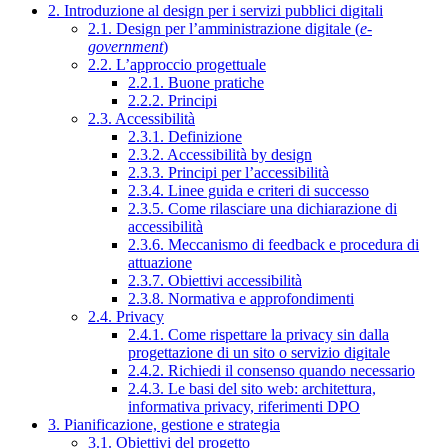
2. Introduzione al design per i servizi pubblici digitali
2.1. Design per l’amministrazione digitale (
e-
government
)
2.2. L’approccio progettuale
2.2.1. Buone pratiche
2.2.2. Principi
2.3. Accessibilità
2.3.1. Definizione
2.3.2. Accessibilità by design
2.3.3. Principi per l’accessibilità
2.3.4. Linee guida e criteri di successo
2.3.5. Come rilasciare una dichiarazione di
accessibilità
2.3.6. Meccanismo di feedback e procedura di
attuazione
2.3.7. Obiettivi accessibilità
2.3.8. Normativa e approfondimenti
2.4. Privacy
2.4.1. Come rispettare la privacy sin dalla
progettazione di un sito o servizio digitale
2.4.2. Richiedi il consenso quando necessario
2.4.3. Le basi del sito web: architettura,
informativa privacy, riferimenti DPO
3. Pianificazione, gestione e strategia
3.1. Obiettivi del progetto