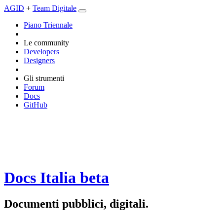
AGID
+
Team Digitale
Piano Triennale
Le community
Developers
Designers
Gli strumenti
Forum
Docs
GitHub
Docs Italia
beta
Documenti pubblici, digitali.