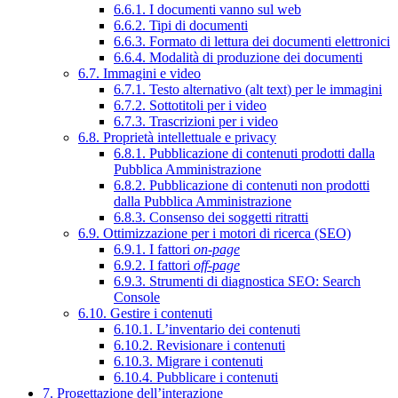
6.6.1. I documenti vanno sul web
6.6.2. Tipi di documenti
6.6.3. Formato di lettura dei documenti elettronici
6.6.4. Modalità di produzione dei documenti
6.7. Immagini e video
6.7.1. Testo alternativo (alt text) per le immagini
6.7.2. Sottotitoli per i video
6.7.3. Trascrizioni per i video
6.8. Proprietà intellettuale e privacy
6.8.1. Pubblicazione di contenuti prodotti dalla
Pubblica Amministrazione
6.8.2. Pubblicazione di contenuti non prodotti
dalla Pubblica Amministrazione
6.8.3. Consenso dei soggetti ritratti
6.9. Ottimizzazione per i motori di ricerca (SEO)
6.9.1. I fattori
on-page
6.9.2. I fattori
off-page
6.9.3. Strumenti di diagnostica SEO: Search
Console
6.10. Gestire i contenuti
6.10.1. L’inventario dei contenuti
6.10.2. Revisionare i contenuti
6.10.3. Migrare i contenuti
6.10.4. Pubblicare i contenuti
7. Progettazione dell’interazione