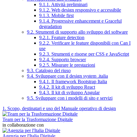
9.1.1. Attività preliminari
9.1.2. Web design responsivo e accessibile
9.1.3. Mobile first
9.1.4. Progressive enhancement e Graceful
degradation
9.2. Strumenti di supporto allo sviluppo del software
9.2.1. Feature detection
9.2.2. Verificare le feature disponibili con Can I
use
9.2.3. Strumenti e risorse per CSS e JavaScript
9.2.4. Supporto browser
9.2.5. Misurare le prestazioni
9.3. Catalogo del riuso
9.4. Sviluppare con il design system .italia
9.4.1. Il framework Bootstrap Italia
9.4.2. Il kit di sviluppo React
9.4.3. Il kit di sviluppo Angular
9.5. Sviluppare con i modelli di sito e servizi
1. Scopo, destinatari e uso del Manuale operativo di design
Team per la Trasformazione Digitale
in collaborazione con
Agenzia per l'Italia Digitale