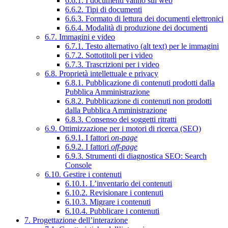
6.6.1. I documenti vanno sul web
6.6.2. Tipi di documenti
6.6.3. Formato di lettura dei documenti elettronici
6.6.4. Modalità di produzione dei documenti
6.7. Immagini e video
6.7.1. Testo alternativo (alt text) per le immagini
6.7.2. Sottotitoli per i video
6.7.3. Trascrizioni per i video
6.8. Proprietà intellettuale e privacy
6.8.1. Pubblicazione di contenuti prodotti dalla
Pubblica Amministrazione
6.8.2. Pubblicazione di contenuti non prodotti
dalla Pubblica Amministrazione
6.8.3. Consenso dei soggetti ritratti
6.9. Ottimizzazione per i motori di ricerca (SEO)
6.9.1. I fattori
on-page
6.9.2. I fattori
off-page
6.9.3. Strumenti di diagnostica SEO: Search
Console
6.10. Gestire i contenuti
6.10.1. L’inventario dei contenuti
6.10.2. Revisionare i contenuti
6.10.3. Migrare i contenuti
6.10.4. Pubblicare i contenuti
7. Progettazione dell’interazione