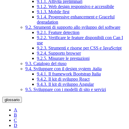
9.1.1. Attività preliminari
9.1.2. Web design responsivo e accessibile
9.1.3. Mobile first
9.1.4. Progressive enhancement e Graceful
degradation
9.2. Strumenti di supporto allo sviluppo del software
9.2.1. Feature detection
9.2.2. Verificare le feature disponibili con Can I
use
9.2.3. Strumenti e risorse per CSS e JavaScript
9.2.4. Supporto browser
9.2.5. Misurare le prestazioni
9.3. Catalogo del riuso
9.4. Sviluppare con il design system .italia
9.4.1. Il framework Bootstrap Italia
9.4.2. Il kit di sviluppo React
9.4.3. Il kit di sviluppo Angular
9.5. Sviluppare con i modelli di sito e servizi
glossario
A
B
C
D