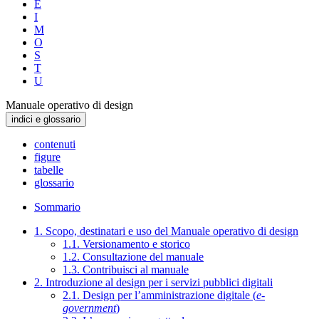
E
I
M
O
S
T
U
Manuale operativo di design
indici e glossario
contenuti
figure
tabelle
glossario
Sommario
1. Scopo, destinatari e uso del Manuale operativo di design
1.1. Versionamento e storico
1.2. Consultazione del manuale
1.3. Contribuisci al manuale
2. Introduzione al design per i servizi pubblici digitali
2.1. Design per l’amministrazione digitale (
e-
government
)