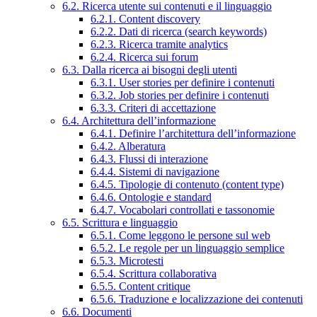
6.2. Ricerca utente sui contenuti e il linguaggio
6.2.1. Content discovery
6.2.2. Dati di ricerca (search keywords)
6.2.3. Ricerca tramite analytics
6.2.4. Ricerca sui forum
6.3. Dalla ricerca ai bisogni degli utenti
6.3.1. User stories per definire i contenuti
6.3.2. Job stories per definire i contenuti
6.3.3. Criteri di accettazione
6.4. Architettura dell’informazione
6.4.1. Definire l’architettura dell’informazione
6.4.2. Alberatura
6.4.3. Flussi di interazione
6.4.4. Sistemi di navigazione
6.4.5. Tipologie di contenuto (content type)
6.4.6. Ontologie e standard
6.4.7. Vocabolari controllati e tassonomie
6.5. Scrittura e linguaggio
6.5.1. Come leggono le persone sul web
6.5.2. Le regole per un linguaggio semplice
6.5.3. Microtesti
6.5.4. Scrittura collaborativa
6.5.5. Content critique
6.5.6. Traduzione e localizzazione dei contenuti
6.6. Documenti