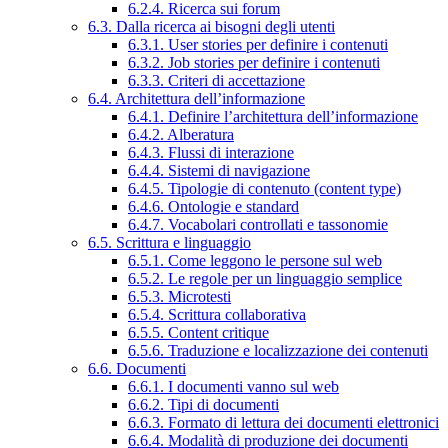
6.2.4. Ricerca sui forum
6.3. Dalla ricerca ai bisogni degli utenti
6.3.1. User stories per definire i contenuti
6.3.2. Job stories per definire i contenuti
6.3.3. Criteri di accettazione
6.4. Architettura dell’informazione
6.4.1. Definire l’architettura dell’informazione
6.4.2. Alberatura
6.4.3. Flussi di interazione
6.4.4. Sistemi di navigazione
6.4.5. Tipologie di contenuto (content type)
6.4.6. Ontologie e standard
6.4.7. Vocabolari controllati e tassonomie
6.5. Scrittura e linguaggio
6.5.1. Come leggono le persone sul web
6.5.2. Le regole per un linguaggio semplice
6.5.3. Microtesti
6.5.4. Scrittura collaborativa
6.5.5. Content critique
6.5.6. Traduzione e localizzazione dei contenuti
6.6. Documenti
6.6.1. I documenti vanno sul web
6.6.2. Tipi di documenti
6.6.3. Formato di lettura dei documenti elettronici
6.6.4. Modalità di produzione dei documenti