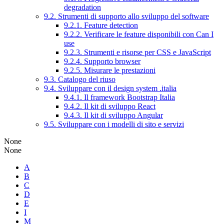
degradation
9.2. Strumenti di supporto allo sviluppo del software
9.2.1. Feature detection
9.2.2. Verificare le feature disponibili con Can I
use
9.2.3. Strumenti e risorse per CSS e JavaScript
9.2.4. Supporto browser
9.2.5. Misurare le prestazioni
9.3. Catalogo del riuso
9.4. Sviluppare con il design system .italia
9.4.1. Il framework Bootstrap Italia
9.4.2. Il kit di sviluppo React
9.4.3. Il kit di sviluppo Angular
9.5. Sviluppare con i modelli di sito e servizi
None
None
A
B
C
D
E
I
M