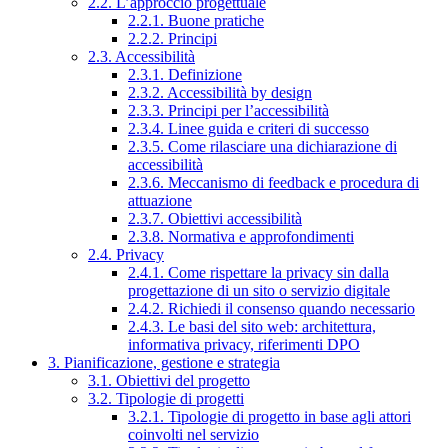
2.2. L’approccio progettuale
2.2.1. Buone pratiche
2.2.2. Principi
2.3. Accessibilità
2.3.1. Definizione
2.3.2. Accessibilità by design
2.3.3. Principi per l’accessibilità
2.3.4. Linee guida e criteri di successo
2.3.5. Come rilasciare una dichiarazione di
accessibilità
2.3.6. Meccanismo di feedback e procedura di
attuazione
2.3.7. Obiettivi accessibilità
2.3.8. Normativa e approfondimenti
2.4. Privacy
2.4.1. Come rispettare la privacy sin dalla
progettazione di un sito o servizio digitale
2.4.2. Richiedi il consenso quando necessario
2.4.3. Le basi del sito web: architettura,
informativa privacy, riferimenti DPO
3. Pianificazione, gestione e strategia
3.1. Obiettivi del progetto
3.2. Tipologie di progetti
3.2.1. Tipologie di progetto in base agli attori
coinvolti nel servizio