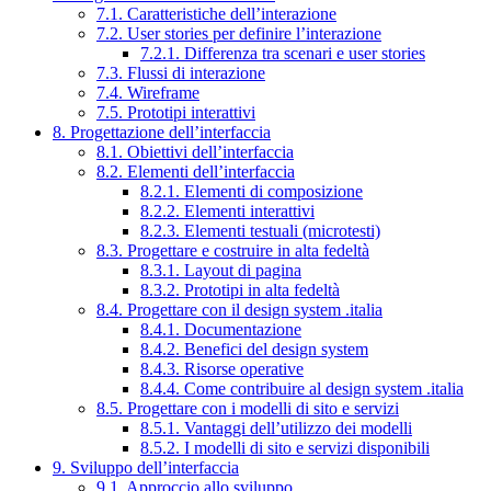
7.1. Caratteristiche dell’interazione
7.2. User stories per definire l’interazione
7.2.1. Differenza tra scenari e user stories
7.3. Flussi di interazione
7.4. Wireframe
7.5. Prototipi interattivi
8. Progettazione dell’interfaccia
8.1. Obiettivi dell’interfaccia
8.2. Elementi dell’interfaccia
8.2.1. Elementi di composizione
8.2.2. Elementi interattivi
8.2.3. Elementi testuali (microtesti)
8.3. Progettare e costruire in alta fedeltà
8.3.1. Layout di pagina
8.3.2. Prototipi in alta fedeltà
8.4. Progettare con il design system .italia
8.4.1. Documentazione
8.4.2. Benefici del design system
8.4.3. Risorse operative
8.4.4. Come contribuire al design system .italia
8.5. Progettare con i modelli di sito e servizi
8.5.1. Vantaggi dell’utilizzo dei modelli
8.5.2. I modelli di sito e servizi disponibili
9. Sviluppo dell’interfaccia
9.1. Approccio allo sviluppo