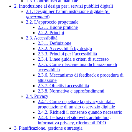
1.3. Contribuisci al manuale
2. Introduzione al design per i servizi pubblici digitali
2.1. Design per l’amministrazione digitale (
e-
government
)
2.2. L’approccio progettuale
2.2.1. Buone pratiche
2.2.2. Principi
2.3. Accessibilità
2.3.1. Definizione
2.3.2. Accessibilità by design
2.3.3. Principi per l’accessibilità
2.3.4. Linee guida e criteri di successo
2.3.5. Come rilasciare una dichiarazione di
accessibilità
2.3.6. Meccanismo di feedback e procedura di
attuazione
2.3.7. Obiettivi accessibilità
2.3.8. Normativa e approfondimenti
2.4. Privacy
2.4.1. Come rispettare la privacy sin dalla
progettazione di un sito o servizio digitale
2.4.2. Richiedi il consenso quando necessario
2.4.3. Le basi del sito web: architettura,
informativa privacy, riferimenti DPO
3. Pianificazione, gestione e strategia