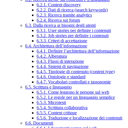
6.2.1. Content discovery
6.2.2. Dati di ricerca (search keywords)
6.2.3. Ricerca tramite analytics
6.2.4. Ricerca sui forum
6.3. Dalla ricerca ai bisogni degli utenti
6.3.1. User stories per definire i contenuti
6.3.2. Job stories per definire i contenuti
6.3.3. Criteri di accettazione
6.4. Architettura dell’informazione
6.4.1. Definire l’architettura dell’informazione
6.4.2. Alberatura
6.4.3. Flussi di interazione
6.4.4. Sistemi di navigazione
6.4.5. Tipologie di contenuto (content type)
6.4.6. Ontologie e standard
6.4.7. Vocabolari controllati e tassonomie
6.5. Scrittura e linguaggio
6.5.1. Come leggono le persone sul web
6.5.2. Le regole per un linguaggio semplice
6.5.3. Microtesti
6.5.4. Scrittura collaborativa
6.5.5. Content critique
6.5.6. Traduzione e localizzazione dei contenuti
6.6. Documenti