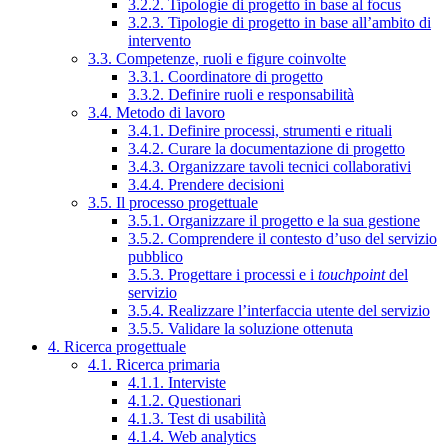
3.2.2. Tipologie di progetto in base al focus
3.2.3. Tipologie di progetto in base all’ambito di
intervento
3.3. Competenze, ruoli e figure coinvolte
3.3.1. Coordinatore di progetto
3.3.2. Definire ruoli e responsabilità
3.4. Metodo di lavoro
3.4.1. Definire processi, strumenti e rituali
3.4.2. Curare la documentazione di progetto
3.4.3. Organizzare tavoli tecnici collaborativi
3.4.4. Prendere decisioni
3.5. Il processo progettuale
3.5.1. Organizzare il progetto e la sua gestione
3.5.2. Comprendere il contesto d’uso del servizio
pubblico
3.5.3. Progettare i processi e i
touchpoint
del
servizio
3.5.4. Realizzare l’interfaccia utente del servizio
3.5.5. Validare la soluzione ottenuta
4. Ricerca progettuale
4.1. Ricerca primaria
4.1.1. Interviste
4.1.2. Questionari
4.1.3. Test di usabilità
4.1.4. Web analytics