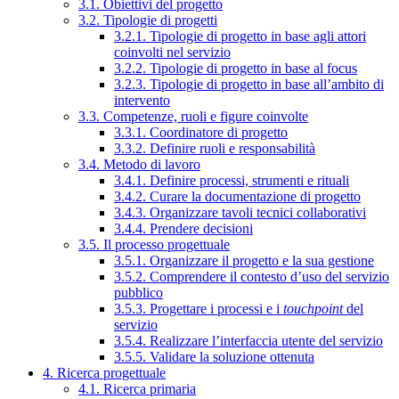
3.1. Obiettivi del progetto
3.2. Tipologie di progetti
3.2.1. Tipologie di progetto in base agli attori
coinvolti nel servizio
3.2.2. Tipologie di progetto in base al focus
3.2.3. Tipologie di progetto in base all’ambito di
intervento
3.3. Competenze, ruoli e figure coinvolte
3.3.1. Coordinatore di progetto
3.3.2. Definire ruoli e responsabilità
3.4. Metodo di lavoro
3.4.1. Definire processi, strumenti e rituali
3.4.2. Curare la documentazione di progetto
3.4.3. Organizzare tavoli tecnici collaborativi
3.4.4. Prendere decisioni
3.5. Il processo progettuale
3.5.1. Organizzare il progetto e la sua gestione
3.5.2. Comprendere il contesto d’uso del servizio
pubblico
3.5.3. Progettare i processi e i
touchpoint
del
servizio
3.5.4. Realizzare l’interfaccia utente del servizio
3.5.5. Validare la soluzione ottenuta
4. Ricerca progettuale
4.1. Ricerca primaria