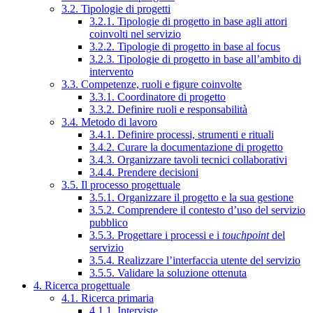
3.2. Tipologie di progetti
3.2.1. Tipologie di progetto in base agli attori
coinvolti nel servizio
3.2.2. Tipologie di progetto in base al focus
3.2.3. Tipologie di progetto in base all’ambito di
intervento
3.3. Competenze, ruoli e figure coinvolte
3.3.1. Coordinatore di progetto
3.3.2. Definire ruoli e responsabilità
3.4. Metodo di lavoro
3.4.1. Definire processi, strumenti e rituali
3.4.2. Curare la documentazione di progetto
3.4.3. Organizzare tavoli tecnici collaborativi
3.4.4. Prendere decisioni
3.5. Il processo progettuale
3.5.1. Organizzare il progetto e la sua gestione
3.5.2. Comprendere il contesto d’uso del servizio
pubblico
3.5.3. Progettare i processi e i
touchpoint
del
servizio
3.5.4. Realizzare l’interfaccia utente del servizio
3.5.5. Validare la soluzione ottenuta
4. Ricerca progettuale
4.1. Ricerca primaria
4.1.1. Interviste