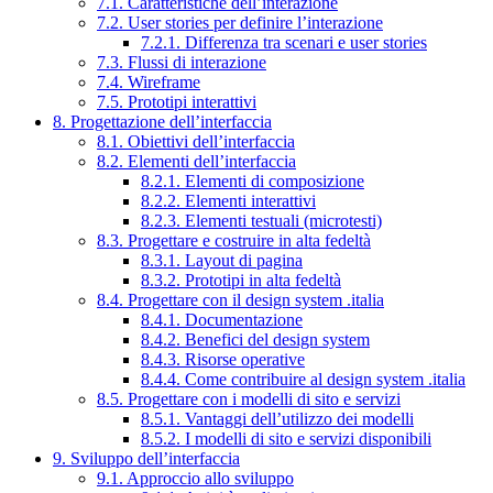
7.1. Caratteristiche dell’interazione
7.2. User stories per definire l’interazione
7.2.1. Differenza tra scenari e user stories
7.3. Flussi di interazione
7.4. Wireframe
7.5. Prototipi interattivi
8. Progettazione dell’interfaccia
8.1. Obiettivi dell’interfaccia
8.2. Elementi dell’interfaccia
8.2.1. Elementi di composizione
8.2.2. Elementi interattivi
8.2.3. Elementi testuali (microtesti)
8.3. Progettare e costruire in alta fedeltà
8.3.1. Layout di pagina
8.3.2. Prototipi in alta fedeltà
8.4. Progettare con il design system .italia
8.4.1. Documentazione
8.4.2. Benefici del design system
8.4.3. Risorse operative
8.4.4. Come contribuire al design system .italia
8.5. Progettare con i modelli di sito e servizi
8.5.1. Vantaggi dell’utilizzo dei modelli
8.5.2. I modelli di sito e servizi disponibili
9. Sviluppo dell’interfaccia
9.1. Approccio allo sviluppo