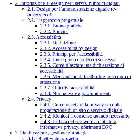
2. Introduzione al design per i servizi pubblici digitali
2.1. Design per l’amministrazione digitale (
e-
government
)
2.2. L’approccio progettuale
2.2.1. Buone pratiche
2.2.2. Principi
2.3. Accessibilità
2.3.1. Definizione
2.3.2. Accessibilità by design
2.3.3. Principi per l’accessibilità
2.3.4. Linee guida e criteri di successo
2.3.5. Come rilasciare una dichiarazione di
accessibilità
2.3.6. Meccanismo di feedback e procedura di
attuazione
2.3.7. Obiettivi accessibilità
2.3.8. Normativa e approfondimenti
2.4. Privacy
2.4.1. Come rispettare la privacy sin dalla
progettazione di un sito o servizio digitale
2.4.2. Richiedi il consenso quando necessario
2.4.3. Le basi del sito web: architettura,
informativa privacy, riferimenti DPO
3. Pianificazione, gestione e strategia
3.1. Obiettivi del progetto