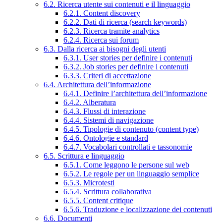
6.2. Ricerca utente sui contenuti e il linguaggio
6.2.1. Content discovery
6.2.2. Dati di ricerca (search keywords)
6.2.3. Ricerca tramite analytics
6.2.4. Ricerca sui forum
6.3. Dalla ricerca ai bisogni degli utenti
6.3.1. User stories per definire i contenuti
6.3.2. Job stories per definire i contenuti
6.3.3. Criteri di accettazione
6.4. Architettura dell’informazione
6.4.1. Definire l’architettura dell’informazione
6.4.2. Alberatura
6.4.3. Flussi di interazione
6.4.4. Sistemi di navigazione
6.4.5. Tipologie di contenuto (content type)
6.4.6. Ontologie e standard
6.4.7. Vocabolari controllati e tassonomie
6.5. Scrittura e linguaggio
6.5.1. Come leggono le persone sul web
6.5.2. Le regole per un linguaggio semplice
6.5.3. Microtesti
6.5.4. Scrittura collaborativa
6.5.5. Content critique
6.5.6. Traduzione e localizzazione dei contenuti
6.6. Documenti