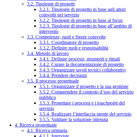
3.2. Tipologie di progetti
3.2.1. Tipologie di progetto in base agli attori
coinvolti nel servizio
3.2.2. Tipologie di progetto in base al focus
3.2.3. Tipologie di progetto in base all’ambito di
intervento
3.3. Competenze, ruoli e figure coinvolte
3.3.1. Coordinatore di progetto
3.3.2. Definire ruoli e responsabilità
3.4. Metodo di lavoro
3.4.1. Definire processi, strumenti e rituali
3.4.2. Curare la documentazione di progetto
3.4.3. Organizzare tavoli tecnici collaborativi
3.4.4. Prendere decisioni
3.5. Il processo progettuale
3.5.1. Organizzare il progetto e la sua gestione
3.5.2. Comprendere il contesto d’uso del servizio
pubblico
3.5.3. Progettare i processi e i
touchpoint
del
servizio
3.5.4. Realizzare l’interfaccia utente del servizio
3.5.5. Validare la soluzione ottenuta
4. Ricerca progettuale
4.1. Ricerca primaria
4.1.1. Interviste