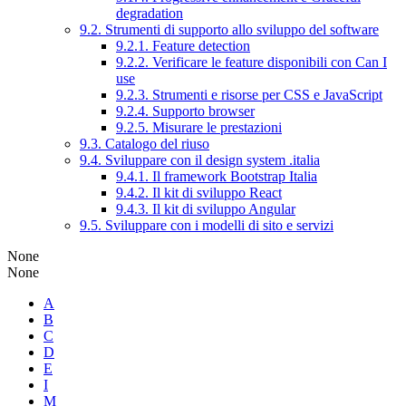
degradation
9.2. Strumenti di supporto allo sviluppo del software
9.2.1. Feature detection
9.2.2. Verificare le feature disponibili con Can I
use
9.2.3. Strumenti e risorse per CSS e JavaScript
9.2.4. Supporto browser
9.2.5. Misurare le prestazioni
9.3. Catalogo del riuso
9.4. Sviluppare con il design system .italia
9.4.1. Il framework Bootstrap Italia
9.4.2. Il kit di sviluppo React
9.4.3. Il kit di sviluppo Angular
9.5. Sviluppare con i modelli di sito e servizi
None
None
A
B
C
D
E
I
M