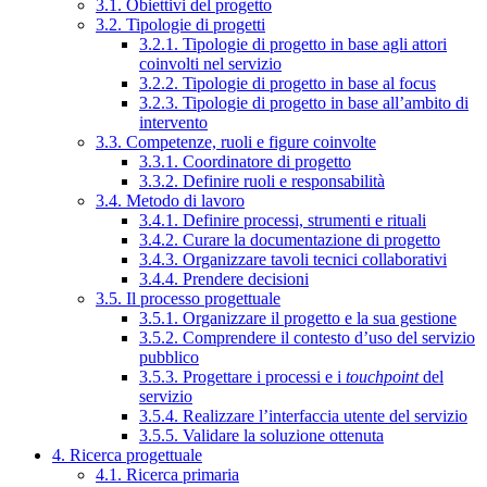
3.1. Obiettivi del progetto
3.2. Tipologie di progetti
3.2.1. Tipologie di progetto in base agli attori
coinvolti nel servizio
3.2.2. Tipologie di progetto in base al focus
3.2.3. Tipologie di progetto in base all’ambito di
intervento
3.3. Competenze, ruoli e figure coinvolte
3.3.1. Coordinatore di progetto
3.3.2. Definire ruoli e responsabilità
3.4. Metodo di lavoro
3.4.1. Definire processi, strumenti e rituali
3.4.2. Curare la documentazione di progetto
3.4.3. Organizzare tavoli tecnici collaborativi
3.4.4. Prendere decisioni
3.5. Il processo progettuale
3.5.1. Organizzare il progetto e la sua gestione
3.5.2. Comprendere il contesto d’uso del servizio
pubblico
3.5.3. Progettare i processi e i
touchpoint
del
servizio
3.5.4. Realizzare l’interfaccia utente del servizio
3.5.5. Validare la soluzione ottenuta
4. Ricerca progettuale
4.1. Ricerca primaria