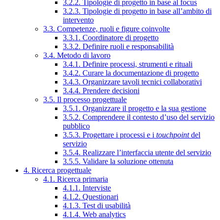
3.2.2. Tipologie di progetto in base al focus
3.2.3. Tipologie di progetto in base all’ambito di
intervento
3.3. Competenze, ruoli e figure coinvolte
3.3.1. Coordinatore di progetto
3.3.2. Definire ruoli e responsabilità
3.4. Metodo di lavoro
3.4.1. Definire processi, strumenti e rituali
3.4.2. Curare la documentazione di progetto
3.4.3. Organizzare tavoli tecnici collaborativi
3.4.4. Prendere decisioni
3.5. Il processo progettuale
3.5.1. Organizzare il progetto e la sua gestione
3.5.2. Comprendere il contesto d’uso del servizio
pubblico
3.5.3. Progettare i processi e i
touchpoint
del
servizio
3.5.4. Realizzare l’interfaccia utente del servizio
3.5.5. Validare la soluzione ottenuta
4. Ricerca progettuale
4.1. Ricerca primaria
4.1.1. Interviste
4.1.2. Questionari
4.1.3. Test di usabilità
4.1.4. Web analytics