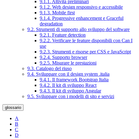
9.1.1. Attività preliminari
9.1.2. Web design responsivo e accessibile
9.1.3. Mobile first
9.1.4. Progressive enhancement e Graceful
degradation
9.2. Strumenti di supporto allo sviluppo del software
9.2.1. Feature detection
9.2.2. Verificare le feature disponibili con Can I
use
9.2.3. Strumenti e risorse per CSS e JavaScript
9.2.4. Supporto browser
9.2.5. Misurare le prestazioni
9.3. Catalogo del riuso
9.4. Sviluppare con il design system .italia
9.4.1. Il framework Bootstrap Italia
9.4.2. Il kit di sviluppo React
9.4.3. Il kit di sviluppo Angular
9.5. Sviluppare con i modelli di sito e servizi
glossario
A
B
C
D