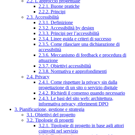
2.2. L’approccio progettuale
2.2.1. Buone pratiche
2.2.2. Principi
2.3. Accessibilità
2.3.1. Definizione
2.3.2. Accessibilità by design
2.3.3. Principi per l’accessibilità
2.3.4. Linee guida e criteri di successo
2.3.5. Come rilasciare una dichiarazione di
accessibilità
2.3.6. Meccanismo di feedback e procedura di
attuazione
2.3.7. Obiettivi accessibilità
2.3.8. Normativa e approfondimenti
2.4. Privacy
2.4.1. Come rispettare la privacy sin dalla
progettazione di un sito o servizio digitale
2.4.2. Richiedi il consenso quando necessario
2.4.3. Le basi del sito web: architettura,
informativa privacy, riferimenti DPO
3. Pianificazione, gestione e strategia
3.1. Obiettivi del progetto
3.2. Tipologie di progetti
3.2.1. Tipologie di progetto in base agli attori
coinvolti nel servizio