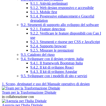
9.1.1. Attività preliminari
9.1.2. Web design responsivo e accessibile
9.1.3. Mobile first
9.1.4. Progressive enhancement e Graceful
degradation
9.2. Strumenti di supporto allo sviluppo del software
9.2.1. Feature detection
9.2.2. Verificare le feature disponibili con Can I
use
9.2.3. Strumenti e risorse per CSS e JavaScript
9.2.4. Supporto browser
9.2.5. Misurare le prestazioni
9.3. Catalogo del riuso
9.4. Sviluppare con il design system .italia
9.4.1. Il framework Bootstrap Italia
9.4.2. Il kit di sviluppo React
9.4.3. Il kit di sviluppo Angular
9.5. Sviluppare con i modelli di sito e servizi
1. Scopo, destinatari e uso del Manuale operativo di design
Team per la Trasformazione Digitale
in collaborazione con
Agenzia per l'Italia Digitale