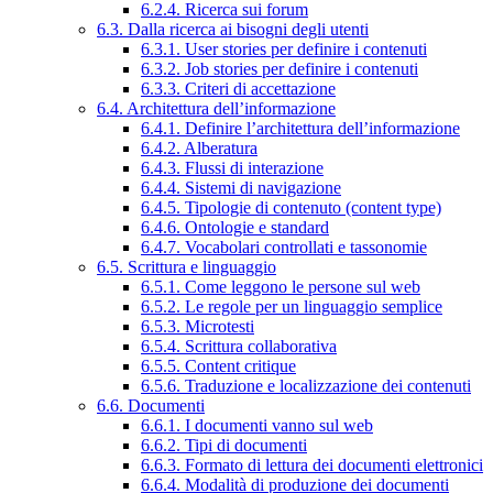
6.2.4. Ricerca sui forum
6.3. Dalla ricerca ai bisogni degli utenti
6.3.1. User stories per definire i contenuti
6.3.2. Job stories per definire i contenuti
6.3.3. Criteri di accettazione
6.4. Architettura dell’informazione
6.4.1. Definire l’architettura dell’informazione
6.4.2. Alberatura
6.4.3. Flussi di interazione
6.4.4. Sistemi di navigazione
6.4.5. Tipologie di contenuto (content type)
6.4.6. Ontologie e standard
6.4.7. Vocabolari controllati e tassonomie
6.5. Scrittura e linguaggio
6.5.1. Come leggono le persone sul web
6.5.2. Le regole per un linguaggio semplice
6.5.3. Microtesti
6.5.4. Scrittura collaborativa
6.5.5. Content critique
6.5.6. Traduzione e localizzazione dei contenuti
6.6. Documenti
6.6.1. I documenti vanno sul web
6.6.2. Tipi di documenti
6.6.3. Formato di lettura dei documenti elettronici
6.6.4. Modalità di produzione dei documenti