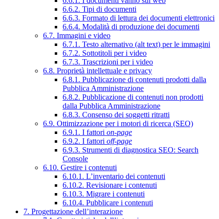
6.6.1. I documenti vanno sul web
6.6.2. Tipi di documenti
6.6.3. Formato di lettura dei documenti elettronici
6.6.4. Modalità di produzione dei documenti
6.7. Immagini e video
6.7.1. Testo alternativo (alt text) per le immagini
6.7.2. Sottotitoli per i video
6.7.3. Trascrizioni per i video
6.8. Proprietà intellettuale e privacy
6.8.1. Pubblicazione di contenuti prodotti dalla
Pubblica Amministrazione
6.8.2. Pubblicazione di contenuti non prodotti
dalla Pubblica Amministrazione
6.8.3. Consenso dei soggetti ritratti
6.9. Ottimizzazione per i motori di ricerca (SEO)
6.9.1. I fattori
on-page
6.9.2. I fattori
off-page
6.9.3. Strumenti di diagnostica SEO: Search
Console
6.10. Gestire i contenuti
6.10.1. L’inventario dei contenuti
6.10.2. Revisionare i contenuti
6.10.3. Migrare i contenuti
6.10.4. Pubblicare i contenuti
7. Progettazione dell’interazione