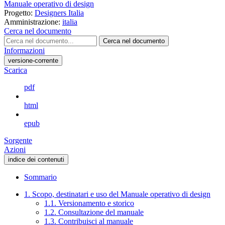
Manuale operativo di design
Progetto:
Designers Italia
Amministrazione:
italia
Cerca nel documento
Cerca nel documento
Informazioni
versione-corrente
Scarica
pdf
html
epub
Sorgente
Azioni
indice dei contenuti
Sommario
1. Scopo, destinatari e uso del Manuale operativo di design
1.1. Versionamento e storico
1.2. Consultazione del manuale
1.3. Contribuisci al manuale