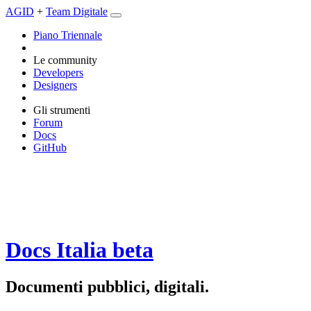
AGID
+
Team Digitale
Piano Triennale
Le community
Developers
Designers
Gli strumenti
Forum
Docs
GitHub
Docs Italia
beta
Documenti pubblici, digitali.