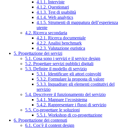
4.1.1. Interviste
4.1.2. Questionari
4.1.3. Test di usabilità
4.1.4. Web analytics
4.1.5. Strumenti di mappatura dell’esperienza
utente
4.2. Ricerca secondaria
4.2.1. Ricerca documentale
4.2.2. Analisi benchmark
4.2.3. Valutazione euristica
5. Progettazione dei servizi
5.1. Cosa sono i servizi e il service design
5.2. Progettare servizi pubblici digitali
5.3. Definire il modello di servizio
5.3.1. Identificare gli attori coinvolti
5.3.2. Formulare la proposta di valore
5.3.3. Inquadrare gli elementi costitutivi del
servizio
5.4. Descrivere il funzionamento del servizio
5.4.1. Mappare l’ecosistema
5.4.2. Rappresentare i flussi di servizio
5.5. Co-progettare le soluzioni
5.5.1. Workshop di co-progettazione
6. Progettazione dei contenuti
6.1. Cos’è il content design