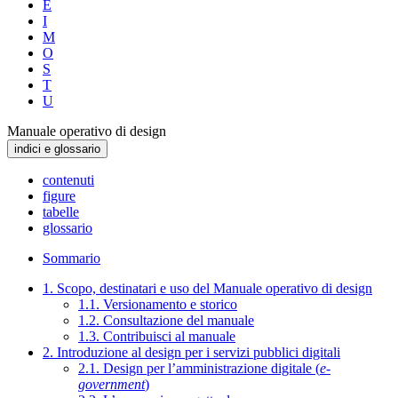
E
I
M
O
S
T
U
Manuale operativo di design
indici e glossario
contenuti
figure
tabelle
glossario
Sommario
1. Scopo, destinatari e uso del Manuale operativo di design
1.1. Versionamento e storico
1.2. Consultazione del manuale
1.3. Contribuisci al manuale
2. Introduzione al design per i servizi pubblici digitali
2.1. Design per l’amministrazione digitale (
e-
government
)