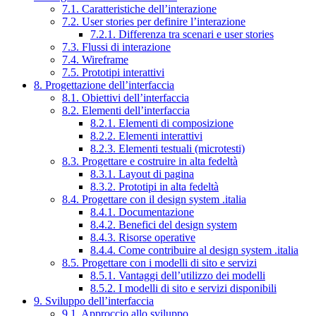
7.1. Caratteristiche dell’interazione
7.2. User stories per definire l’interazione
7.2.1. Differenza tra scenari e user stories
7.3. Flussi di interazione
7.4. Wireframe
7.5. Prototipi interattivi
8. Progettazione dell’interfaccia
8.1. Obiettivi dell’interfaccia
8.2. Elementi dell’interfaccia
8.2.1. Elementi di composizione
8.2.2. Elementi interattivi
8.2.3. Elementi testuali (microtesti)
8.3. Progettare e costruire in alta fedeltà
8.3.1. Layout di pagina
8.3.2. Prototipi in alta fedeltà
8.4. Progettare con il design system .italia
8.4.1. Documentazione
8.4.2. Benefici del design system
8.4.3. Risorse operative
8.4.4. Come contribuire al design system .italia
8.5. Progettare con i modelli di sito e servizi
8.5.1. Vantaggi dell’utilizzo dei modelli
8.5.2. I modelli di sito e servizi disponibili
9. Sviluppo dell’interfaccia
9.1. Approccio allo sviluppo