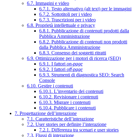
6.7. Immagini e video
6.7.1. Testo alternativo (alt text) per le immagini
6.7.2. Sottotitoli per i video
6.7.3. Trascrizioni per i video
6.8. Proprietà intellettuale e privacy
6.8.1. Pubblicazione di contenuti prodotti dalla
Pubblica Amministrazione
6.8.2. Pubblicazione di contenuti non prodotti
dalla Pubblica Amministrazione
6.8.3. Consenso dei soggetti ritratti
6.9. Ottimizzazione per i motori di ricerca (SEO)
6.9.1. I fattori
on-page
6.9.2. I fattori
off-page
6.9.3. Strumenti di diagnostica SEO: Search
Console
6.10. Gestire i contenuti
6.10.1. L’inventario dei contenuti
6.10.2. Revisionare i contenuti
6.10.3. Migrare i contenuti
6.10.4. Pubblicare i contenuti
7. Progettazione dell’interazione
7.1. Caratteristiche dell’interazione
7.2. User stories per definire l’interazione
7.2.1. Differenza tra scenari e user stories
7.3. Flussi di interazione