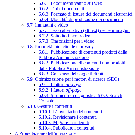
6.6.1. I documenti vanno sul web
6.6.2. Tipi di documenti
6.6.3. Formato di lettura dei documenti elettronici
6.6.4. Modalità di produzione dei documenti
6.7. Immagini e video
6.7.1. Testo alternativo (alt text) per le immagini
6.7.2. Sottotitoli per i video
6.7.3. Trascrizioni per i video
6.8. Proprietà intellettuale e privacy
6.8.1. Pubblicazione di contenuti prodotti dalla
Pubblica Amministrazione
6.8.2. Pubblicazione di contenuti non prodotti
dalla Pubblica Amministrazione
6.8.3. Consenso dei soggetti ritratti
6.9. Ottimizzazione per i motori di ricerca (SEO)
6.9.1. I fattori
on-page
6.9.2. I fattori
off-page
6.9.3. Strumenti di diagnostica SEO: Search
Console
6.10. Gestire i contenuti
6.10.1. L’inventario dei contenuti
6.10.2. Revisionare i contenuti
6.10.3. Migrare i contenuti
6.10.4. Pubblicare i contenuti
7. Progettazione dell’interazione