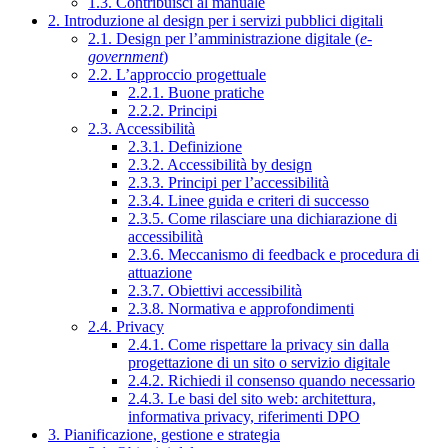
1.3. Contribuisci al manuale
2. Introduzione al design per i servizi pubblici digitali
2.1. Design per l’amministrazione digitale (
e-
government
)
2.2. L’approccio progettuale
2.2.1. Buone pratiche
2.2.2. Principi
2.3. Accessibilità
2.3.1. Definizione
2.3.2. Accessibilità by design
2.3.3. Principi per l’accessibilità
2.3.4. Linee guida e criteri di successo
2.3.5. Come rilasciare una dichiarazione di
accessibilità
2.3.6. Meccanismo di feedback e procedura di
attuazione
2.3.7. Obiettivi accessibilità
2.3.8. Normativa e approfondimenti
2.4. Privacy
2.4.1. Come rispettare la privacy sin dalla
progettazione di un sito o servizio digitale
2.4.2. Richiedi il consenso quando necessario
2.4.3. Le basi del sito web: architettura,
informativa privacy, riferimenti DPO
3. Pianificazione, gestione e strategia