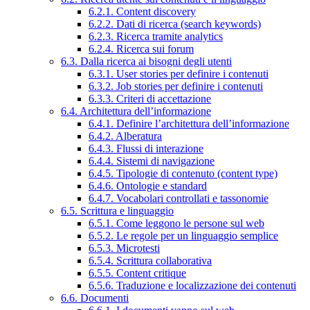
6.2.1. Content discovery
6.2.2. Dati di ricerca (search keywords)
6.2.3. Ricerca tramite analytics
6.2.4. Ricerca sui forum
6.3. Dalla ricerca ai bisogni degli utenti
6.3.1. User stories per definire i contenuti
6.3.2. Job stories per definire i contenuti
6.3.3. Criteri di accettazione
6.4. Architettura dell’informazione
6.4.1. Definire l’architettura dell’informazione
6.4.2. Alberatura
6.4.3. Flussi di interazione
6.4.4. Sistemi di navigazione
6.4.5. Tipologie di contenuto (content type)
6.4.6. Ontologie e standard
6.4.7. Vocabolari controllati e tassonomie
6.5. Scrittura e linguaggio
6.5.1. Come leggono le persone sul web
6.5.2. Le regole per un linguaggio semplice
6.5.3. Microtesti
6.5.4. Scrittura collaborativa
6.5.5. Content critique
6.5.6. Traduzione e localizzazione dei contenuti
6.6. Documenti