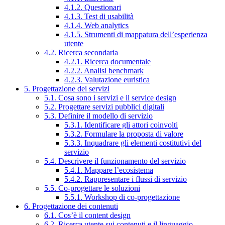
4.1.2. Questionari
4.1.3. Test di usabilità
4.1.4. Web analytics
4.1.5. Strumenti di mappatura dell’esperienza
utente
4.2. Ricerca secondaria
4.2.1. Ricerca documentale
4.2.2. Analisi benchmark
4.2.3. Valutazione euristica
5. Progettazione dei servizi
5.1. Cosa sono i servizi e il service design
5.2. Progettare servizi pubblici digitali
5.3. Definire il modello di servizio
5.3.1. Identificare gli attori coinvolti
5.3.2. Formulare la proposta di valore
5.3.3. Inquadrare gli elementi costitutivi del
servizio
5.4. Descrivere il funzionamento del servizio
5.4.1. Mappare l’ecosistema
5.4.2. Rappresentare i flussi di servizio
5.5. Co-progettare le soluzioni
5.5.1. Workshop di co-progettazione
6. Progettazione dei contenuti
6.1. Cos’è il content design
6.2. Ricerca utente sui contenuti e il linguaggio