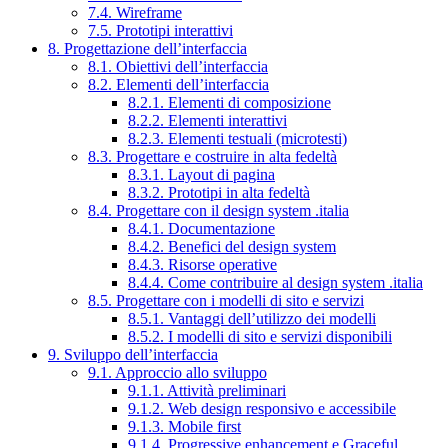
7.4. Wireframe
7.5. Prototipi interattivi
8. Progettazione dell’interfaccia
8.1. Obiettivi dell’interfaccia
8.2. Elementi dell’interfaccia
8.2.1. Elementi di composizione
8.2.2. Elementi interattivi
8.2.3. Elementi testuali (microtesti)
8.3. Progettare e costruire in alta fedeltà
8.3.1. Layout di pagina
8.3.2. Prototipi in alta fedeltà
8.4. Progettare con il design system .italia
8.4.1. Documentazione
8.4.2. Benefici del design system
8.4.3. Risorse operative
8.4.4. Come contribuire al design system .italia
8.5. Progettare con i modelli di sito e servizi
8.5.1. Vantaggi dell’utilizzo dei modelli
8.5.2. I modelli di sito e servizi disponibili
9. Sviluppo dell’interfaccia
9.1. Approccio allo sviluppo
9.1.1. Attività preliminari
9.1.2. Web design responsivo e accessibile
9.1.3. Mobile first
9.1.4. Progressive enhancement e Graceful