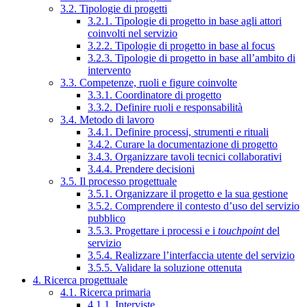
3.2. Tipologie di progetti
3.2.1. Tipologie di progetto in base agli attori
coinvolti nel servizio
3.2.2. Tipologie di progetto in base al focus
3.2.3. Tipologie di progetto in base all’ambito di
intervento
3.3. Competenze, ruoli e figure coinvolte
3.3.1. Coordinatore di progetto
3.3.2. Definire ruoli e responsabilità
3.4. Metodo di lavoro
3.4.1. Definire processi, strumenti e rituali
3.4.2. Curare la documentazione di progetto
3.4.3. Organizzare tavoli tecnici collaborativi
3.4.4. Prendere decisioni
3.5. Il processo progettuale
3.5.1. Organizzare il progetto e la sua gestione
3.5.2. Comprendere il contesto d’uso del servizio
pubblico
3.5.3. Progettare i processi e i
touchpoint
del
servizio
3.5.4. Realizzare l’interfaccia utente del servizio
3.5.5. Validare la soluzione ottenuta
4. Ricerca progettuale
4.1. Ricerca primaria
4.1.1. Interviste