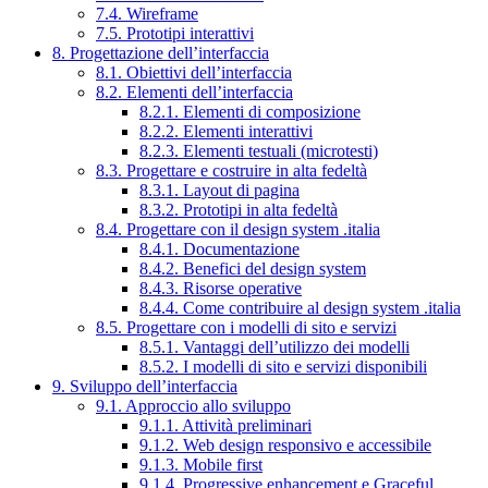
7.4. Wireframe
7.5. Prototipi interattivi
8. Progettazione dell’interfaccia
8.1. Obiettivi dell’interfaccia
8.2. Elementi dell’interfaccia
8.2.1. Elementi di composizione
8.2.2. Elementi interattivi
8.2.3. Elementi testuali (microtesti)
8.3. Progettare e costruire in alta fedeltà
8.3.1. Layout di pagina
8.3.2. Prototipi in alta fedeltà
8.4. Progettare con il design system .italia
8.4.1. Documentazione
8.4.2. Benefici del design system
8.4.3. Risorse operative
8.4.4. Come contribuire al design system .italia
8.5. Progettare con i modelli di sito e servizi
8.5.1. Vantaggi dell’utilizzo dei modelli
8.5.2. I modelli di sito e servizi disponibili
9. Sviluppo dell’interfaccia
9.1. Approccio allo sviluppo
9.1.1. Attività preliminari
9.1.2. Web design responsivo e accessibile
9.1.3. Mobile first
9.1.4. Progressive enhancement e Graceful