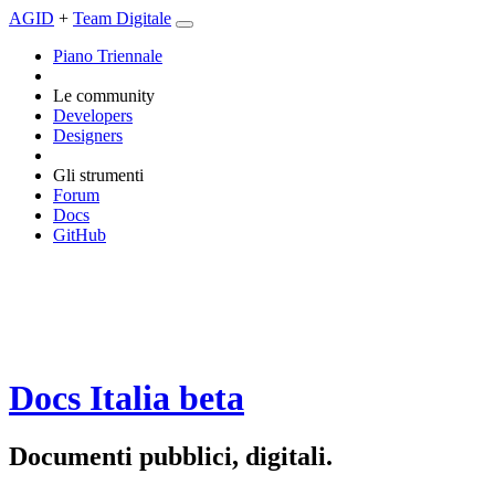
AGID
+
Team Digitale
Piano Triennale
Le community
Developers
Designers
Gli strumenti
Forum
Docs
GitHub
Docs Italia
beta
Documenti pubblici, digitali.