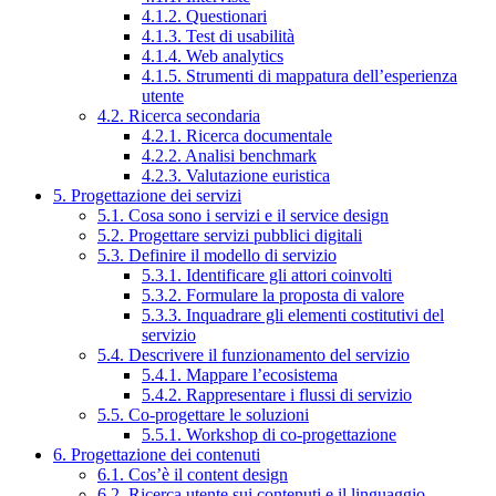
4.1.2. Questionari
4.1.3. Test di usabilità
4.1.4. Web analytics
4.1.5. Strumenti di mappatura dell’esperienza
utente
4.2. Ricerca secondaria
4.2.1. Ricerca documentale
4.2.2. Analisi benchmark
4.2.3. Valutazione euristica
5. Progettazione dei servizi
5.1. Cosa sono i servizi e il service design
5.2. Progettare servizi pubblici digitali
5.3. Definire il modello di servizio
5.3.1. Identificare gli attori coinvolti
5.3.2. Formulare la proposta di valore
5.3.3. Inquadrare gli elementi costitutivi del
servizio
5.4. Descrivere il funzionamento del servizio
5.4.1. Mappare l’ecosistema
5.4.2. Rappresentare i flussi di servizio
5.5. Co-progettare le soluzioni
5.5.1. Workshop di co-progettazione
6. Progettazione dei contenuti
6.1. Cos’è il content design
6.2. Ricerca utente sui contenuti e il linguaggio