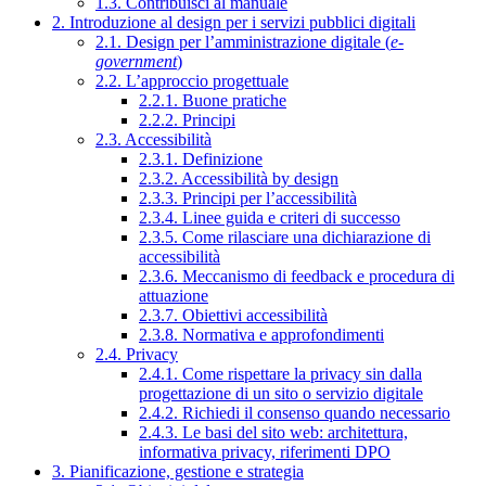
1.3. Contribuisci al manuale
2. Introduzione al design per i servizi pubblici digitali
2.1. Design per l’amministrazione digitale (
e-
government
)
2.2. L’approccio progettuale
2.2.1. Buone pratiche
2.2.2. Principi
2.3. Accessibilità
2.3.1. Definizione
2.3.2. Accessibilità by design
2.3.3. Principi per l’accessibilità
2.3.4. Linee guida e criteri di successo
2.3.5. Come rilasciare una dichiarazione di
accessibilità
2.3.6. Meccanismo di feedback e procedura di
attuazione
2.3.7. Obiettivi accessibilità
2.3.8. Normativa e approfondimenti
2.4. Privacy
2.4.1. Come rispettare la privacy sin dalla
progettazione di un sito o servizio digitale
2.4.2. Richiedi il consenso quando necessario
2.4.3. Le basi del sito web: architettura,
informativa privacy, riferimenti DPO
3. Pianificazione, gestione e strategia