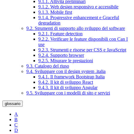
9.1.1. Attività preliminari
9.1.2. Web design responsivo e accessibile
9.1.3. Mobile first
9.1.4. Progressive enhancement e Graceful
degradation
9.2. Strumenti di supporto allo sviluppo del software
9.2.1. Feature detection
9.2.2. Verificare le feature disponibili con Can I
use
9.2.3. Strumenti e risorse per CSS e JavaScript
9.2.4. Supporto browser
9.2.5. Misurare le prestazioni
9.3. Catalogo del riuso
9.4. Sviluppare con il design system .italia
9.4.1. Il framework Bootstrap Italia
9.4.2. Il kit di sviluppo React
9.4.3. Il kit di sviluppo Angular
9.5. Sviluppare con i modelli di sito e servizi
glossario
A
B
C
D