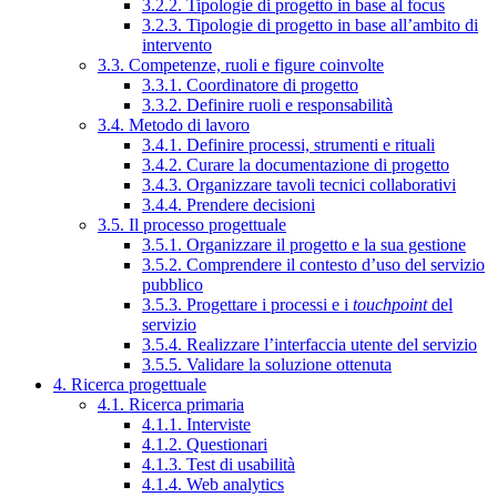
3.2.2. Tipologie di progetto in base al focus
3.2.3. Tipologie di progetto in base all’ambito di
intervento
3.3. Competenze, ruoli e figure coinvolte
3.3.1. Coordinatore di progetto
3.3.2. Definire ruoli e responsabilità
3.4. Metodo di lavoro
3.4.1. Definire processi, strumenti e rituali
3.4.2. Curare la documentazione di progetto
3.4.3. Organizzare tavoli tecnici collaborativi
3.4.4. Prendere decisioni
3.5. Il processo progettuale
3.5.1. Organizzare il progetto e la sua gestione
3.5.2. Comprendere il contesto d’uso del servizio
pubblico
3.5.3. Progettare i processi e i
touchpoint
del
servizio
3.5.4. Realizzare l’interfaccia utente del servizio
3.5.5. Validare la soluzione ottenuta
4. Ricerca progettuale
4.1. Ricerca primaria
4.1.1. Interviste
4.1.2. Questionari
4.1.3. Test di usabilità
4.1.4. Web analytics