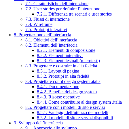
7.1. Caratteristiche dell’interazione
7.2. User stories per definire l’interazione
7.2.1. Differenza tra scenari e user stories
7.3. Flussi di interazione
7.4. Wireframe
7.5. Prototipi interattivi
8. Progettazione dell’interfaccia
8.1. Obiettivi dell’interfaccia
8.2. Elementi dell’interfaccia
8.2.1. Elementi di composizione
8.2.2. Elementi interattivi
8.2.3. Elementi testuali (microtesti)
8.3. Progettare e costruire in alta fedeltà
8.3.1. Layout di pagina
8.3.2. Prototipi in alta fedeltà
8.4. Progettare con il design system .italia
8.4.1. Documentazione
8.4.2. Benefici del design system
8.4.3. Risorse operative
8.4.4. Come contribuire al design system .italia
8.5. Progettare con i modelli di sito e servizi
8.5.1. Vantaggi dell’utilizzo dei modelli
8.5.2. I modelli di sito e servizi disponibili
9. Sviluppo dell’interfaccia
9.1. Approccio allo sviluppo