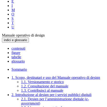
E
I
M
O
S
T
U
Manuale operativo di design
indici e glossario
contenuti
figure
tabelle
glossario
Sommario
1. Scopo, destinatari e uso del Manuale operativo di design
1.1. Versionamento e storico
1.2. Consultazione del manuale
1.3. Contribuisci al manuale
2. Introduzione al design per i servizi pubblici digitali
2.1. Design per l’amministrazione digitale (
e-
government
)