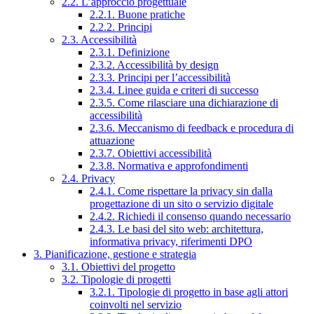
2.2. L’approccio progettuale
2.2.1. Buone pratiche
2.2.2. Principi
2.3. Accessibilità
2.3.1. Definizione
2.3.2. Accessibilità by design
2.3.3. Principi per l’accessibilità
2.3.4. Linee guida e criteri di successo
2.3.5. Come rilasciare una dichiarazione di
accessibilità
2.3.6. Meccanismo di feedback e procedura di
attuazione
2.3.7. Obiettivi accessibilità
2.3.8. Normativa e approfondimenti
2.4. Privacy
2.4.1. Come rispettare la privacy sin dalla
progettazione di un sito o servizio digitale
2.4.2. Richiedi il consenso quando necessario
2.4.3. Le basi del sito web: architettura,
informativa privacy, riferimenti DPO
3. Pianificazione, gestione e strategia
3.1. Obiettivi del progetto
3.2. Tipologie di progetti
3.2.1. Tipologie di progetto in base agli attori
coinvolti nel servizio