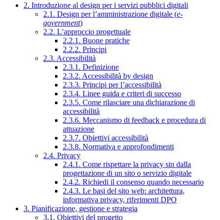
2. Introduzione al design per i servizi pubblici digitali
2.1. Design per l’amministrazione digitale (
e-
government
)
2.2. L’approccio progettuale
2.2.1. Buone pratiche
2.2.2. Principi
2.3. Accessibilità
2.3.1. Definizione
2.3.2. Accessibilità by design
2.3.3. Principi per l’accessibilità
2.3.4. Linee guida e criteri di successo
2.3.5. Come rilasciare una dichiarazione di
accessibilità
2.3.6. Meccanismo di feedback e procedura di
attuazione
2.3.7. Obiettivi accessibilità
2.3.8. Normativa e approfondimenti
2.4. Privacy
2.4.1. Come rispettare la privacy sin dalla
progettazione di un sito o servizio digitale
2.4.2. Richiedi il consenso quando necessario
2.4.3. Le basi del sito web: architettura,
informativa privacy, riferimenti DPO
3. Pianificazione, gestione e strategia
3.1. Obiettivi del progetto