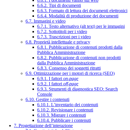
6.6.1. I documenti vanno sul web
6.6.2. Tipi di documenti
6.6.3. Formato di lettura dei documenti elettronici
6.6.4. Modalità di produzione dei documenti
6.7. Immagini e video
6.7.1. Testo alternativo (alt text) per le immagini
6.7.2. Sottotitoli per i video
6.7.3. Trascrizioni per i video
6.8. Proprietà intellettuale e privacy
6.8.1. Pubblicazione di contenuti prodotti dalla
Pubblica Amministrazione
6.8.2. Pubblicazione di contenuti non prodotti
dalla Pubblica Amministrazione
6.8.3. Consenso dei soggetti ritratti
6.9. Ottimizzazione per i motori di ricerca (SEO)
6.9.1. I fattori
on-page
6.9.2. I fattori
off-page
6.9.3. Strumenti di diagnostica SEO: Search
Console
6.10. Gestire i contenuti
6.10.1. L’inventario dei contenuti
6.10.2. Revisionare i contenuti
6.10.3. Migrare i contenuti
6.10.4. Pubblicare i contenuti
7. Progettazione dell’interazione