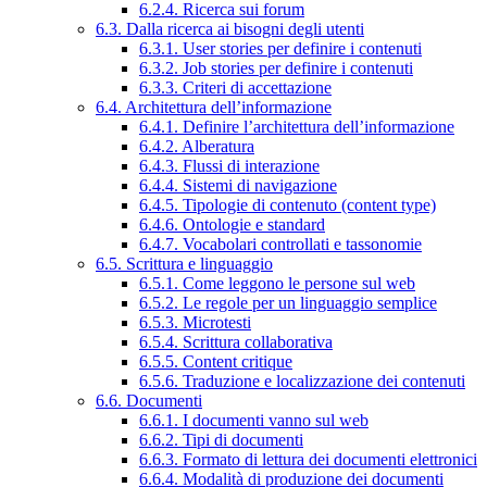
6.2.4. Ricerca sui forum
6.3. Dalla ricerca ai bisogni degli utenti
6.3.1. User stories per definire i contenuti
6.3.2. Job stories per definire i contenuti
6.3.3. Criteri di accettazione
6.4. Architettura dell’informazione
6.4.1. Definire l’architettura dell’informazione
6.4.2. Alberatura
6.4.3. Flussi di interazione
6.4.4. Sistemi di navigazione
6.4.5. Tipologie di contenuto (content type)
6.4.6. Ontologie e standard
6.4.7. Vocabolari controllati e tassonomie
6.5. Scrittura e linguaggio
6.5.1. Come leggono le persone sul web
6.5.2. Le regole per un linguaggio semplice
6.5.3. Microtesti
6.5.4. Scrittura collaborativa
6.5.5. Content critique
6.5.6. Traduzione e localizzazione dei contenuti
6.6. Documenti
6.6.1. I documenti vanno sul web
6.6.2. Tipi di documenti
6.6.3. Formato di lettura dei documenti elettronici
6.6.4. Modalità di produzione dei documenti