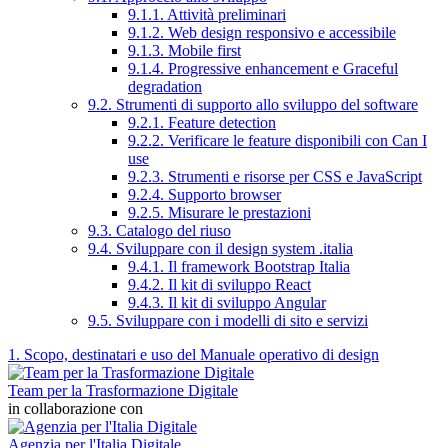
9.1.1. Attività preliminari
9.1.2. Web design responsivo e accessibile
9.1.3. Mobile first
9.1.4. Progressive enhancement e Graceful
degradation
9.2. Strumenti di supporto allo sviluppo del software
9.2.1. Feature detection
9.2.2. Verificare le feature disponibili con Can I
use
9.2.3. Strumenti e risorse per CSS e JavaScript
9.2.4. Supporto browser
9.2.5. Misurare le prestazioni
9.3. Catalogo del riuso
9.4. Sviluppare con il design system .italia
9.4.1. Il framework Bootstrap Italia
9.4.2. Il kit di sviluppo React
9.4.3. Il kit di sviluppo Angular
9.5. Sviluppare con i modelli di sito e servizi
1. Scopo, destinatari e uso del Manuale operativo di design
Team per la Trasformazione Digitale
in collaborazione con
Agenzia per l'Italia Digitale