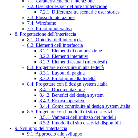
7.1. Caratteristiche dell’interazione
7.2. User stories per definire l’interazione
7.2.1. Differenza tra scenari e user stories
7.3. Flussi di interazione
7.4. Wireframe
7.5. Prototipi interattivi
8. Progettazione dell’interfaccia
8.1. Obiettivi dell’interfaccia
8.2. Elementi dell’interfaccia
8.2.1. Elementi di composizione
8.2.2. Elementi interattivi
8.2.3. Elementi testuali (microtesti)
8.3. Progettare e costruire in alta fedeltà
8.3.1. Layout di pagina
8.3.2. Prototipi in alta fedeltà
8.4. Progettare con il design system .italia
8.4.1. Documentazione
8.4.2. Benefici del design system
8.4.3. Risorse operative
8.4.4. Come contribuire al design system .italia
8.5. Progettare con i modelli di sito e servizi
8.5.1. Vantaggi dell’utilizzo dei modelli
8.5.2. I modelli di sito e servizi disponibili
9. Sviluppo dell’interfaccia
9.1. Approccio allo sviluppo