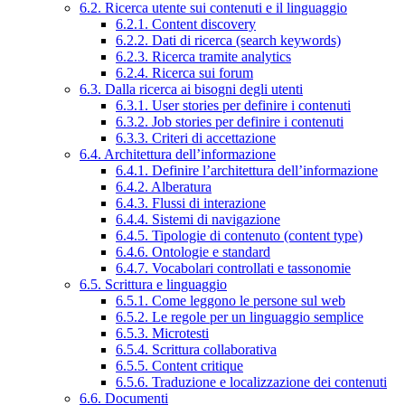
6.2. Ricerca utente sui contenuti e il linguaggio
6.2.1. Content discovery
6.2.2. Dati di ricerca (search keywords)
6.2.3. Ricerca tramite analytics
6.2.4. Ricerca sui forum
6.3. Dalla ricerca ai bisogni degli utenti
6.3.1. User stories per definire i contenuti
6.3.2. Job stories per definire i contenuti
6.3.3. Criteri di accettazione
6.4. Architettura dell’informazione
6.4.1. Definire l’architettura dell’informazione
6.4.2. Alberatura
6.4.3. Flussi di interazione
6.4.4. Sistemi di navigazione
6.4.5. Tipologie di contenuto (content type)
6.4.6. Ontologie e standard
6.4.7. Vocabolari controllati e tassonomie
6.5. Scrittura e linguaggio
6.5.1. Come leggono le persone sul web
6.5.2. Le regole per un linguaggio semplice
6.5.3. Microtesti
6.5.4. Scrittura collaborativa
6.5.5. Content critique
6.5.6. Traduzione e localizzazione dei contenuti
6.6. Documenti