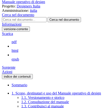
Manuale operativo di design
Progetto:
Designers Italia
Amministrazione:
italia
Cerca nel documento
Cerca nel documento
Informazioni
versione-corrente
Scarica
pdf
html
epub
Sorgente
Azioni
indice dei contenuti
Sommario
1. Scopo, destinatari e uso del Manuale operativo di design
1.1. Versionamento e storico
1.2. Consultazione del manuale
1.3. Contribuisci al manuale