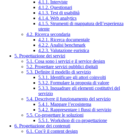
4.1.1. Interviste
4.1.2. Questionari
4.1.3. Test di usabilità
4.1.4. Web analytics
4.1.5. Strumenti di mappatura dell’esperienza
utente
4.2. Ricerca secondaria
4.2.1. Ricerca documentale
4.2.2. Analisi benchmark
4.2.3. Valutazione euristica
5. Progettazione dei servizi
5.1. Cosa sono i servizi e il service design
5.2. Progettare servizi pubblici digitali
5.3. Definire il modello di servizio
5.3.1. Identificare gli attori coinvolti
5.3.2. Formulare la proposta di valore
5.3.3. Inquadrare gli elementi costitutivi del
servizio
5.4. Descrivere il funzionamento del servizio
5.4.1. Mappare l’ecosistema
5.4.2. Rappresentare i flussi di servizio
5.5. Co-progettare le soluzioni
5.5.1. Workshop di co-progettazione
6. Progettazione dei contenuti
6.1. Cos’è il content design