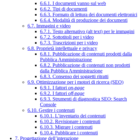
6.6.1. I documenti vanno sul web
6.6.2. Tipi di documenti
6.6.3. Formato di lettura dei documenti elettronici
6.6.4. Modalità di produzione dei documenti
6.7. Immagini e video
6.7.1. Testo alternativo (alt text) per le immagini
6.7.2. Sottotitoli per i video
6.7.3. Trascrizioni per i video
6.8. Proprietà intellettuale e privacy
6.8.1. Pubblicazione di contenuti prodotti dalla
Pubblica Amministrazione
6.8.2. Pubblicazione di contenuti non prodotti
dalla Pubblica Amministrazione
6.8.3. Consenso dei soggetti ritratti
6.9. Ottimizzazione per i motori di ricerca (SEO)
6.9.1. I fattori
on-page
6.9.2. I fattori
off-page
6.9.3. Strumenti di diagnostica SEO: Search
Console
6.10. Gestire i contenuti
6.10.1. L’inventario dei contenuti
6.10.2. Revisionare i contenuti
6.10.3. Migrare i contenuti
6.10.4. Pubblicare i contenuti
7. Progettazione dell’interazione