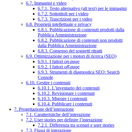
6.7. Immagini e video
6.7.1. Testo alternativo (alt text) per le immagini
6.7.2. Sottotitoli per i video
6.7.3. Trascrizioni per i video
6.8. Proprietà intellettuale e privacy
6.8.1. Pubblicazione di contenuti prodotti dalla
Pubblica Amministrazione
6.8.2. Pubblicazione di contenuti non prodotti
dalla Pubblica Amministrazione
6.8.3. Consenso dei soggetti ritratti
6.9. Ottimizzazione per i motori di ricerca (SEO)
6.9.1. I fattori
on-page
6.9.2. I fattori
off-page
6.9.3. Strumenti di diagnostica SEO: Search
Console
6.10. Gestire i contenuti
6.10.1. L’inventario dei contenuti
6.10.2. Revisionare i contenuti
6.10.3. Migrare i contenuti
6.10.4. Pubblicare i contenuti
7. Progettazione dell’interazione
7.1. Caratteristiche dell’interazione
7.2. User stories per definire l’interazione
7.2.1. Differenza tra scenari e user stories
7.3. Flussi di interazione