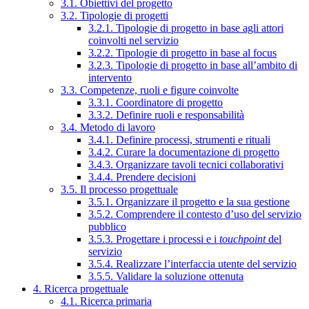
3.1. Obiettivi del progetto
3.2. Tipologie di progetti
3.2.1. Tipologie di progetto in base agli attori
coinvolti nel servizio
3.2.2. Tipologie di progetto in base al focus
3.2.3. Tipologie di progetto in base all’ambito di
intervento
3.3. Competenze, ruoli e figure coinvolte
3.3.1. Coordinatore di progetto
3.3.2. Definire ruoli e responsabilità
3.4. Metodo di lavoro
3.4.1. Definire processi, strumenti e rituali
3.4.2. Curare la documentazione di progetto
3.4.3. Organizzare tavoli tecnici collaborativi
3.4.4. Prendere decisioni
3.5. Il processo progettuale
3.5.1. Organizzare il progetto e la sua gestione
3.5.2. Comprendere il contesto d’uso del servizio
pubblico
3.5.3. Progettare i processi e i
touchpoint
del
servizio
3.5.4. Realizzare l’interfaccia utente del servizio
3.5.5. Validare la soluzione ottenuta
4. Ricerca progettuale
4.1. Ricerca primaria