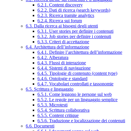
6.2.1. Content discovery
6.2.2. Dati di ricerca (search keywords)
6.2.3. Ricerca tramite analytics
6.2.4. Ricerca sui forum
6.3. Dalla ricerca ai bisogni degli utenti
6.3.1. User stories per definire i contenuti
6.3.2. Job stories per definire i contenuti
6.3.3. Criteri di accettazione
6.4. Architettura dell’informazione
6.4.1. Definire l’architettura dell’informazione
6.4.2. Alberatura
6.4.3. Flussi di interazione
6.4.4. Sistemi di navigazione
6.4.5. Tipologie di contenuto (content type)
6.4.6. Ontologie e standard
6.4.7. Vocabolari controllati e tassonomie
6.5. Scrittura e linguaggio
6.5.1. Come leggono le persone sul web
6.5.2. Le regole per un linguaggio semplice
6.5.3. Microtesti
6.5.4. Scrittura collaborativa
6.5.5. Content critique
6.5.6. Traduzione e localizzazione dei contenuti
6.6. Documenti