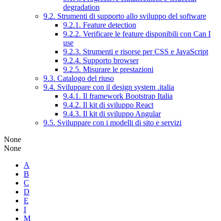
degradation
9.2. Strumenti di supporto allo sviluppo del software
9.2.1. Feature detection
9.2.2. Verificare le feature disponibili con Can I
use
9.2.3. Strumenti e risorse per CSS e JavaScript
9.2.4. Supporto browser
9.2.5. Misurare le prestazioni
9.3. Catalogo del riuso
9.4. Sviluppare con il design system .italia
9.4.1. Il framework Bootstrap Italia
9.4.2. Il kit di sviluppo React
9.4.3. Il kit di sviluppo Angular
9.5. Sviluppare con i modelli di sito e servizi
None
None
A
B
C
D
E
I
M