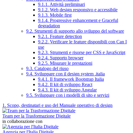
9.1.1. Attività preliminari
9.1.2. Web design responsivo e accessibile
9.1.3. Mobile first
9.1.4. Progressive enhancement e Graceful
degradation
9.2. Strumenti di supporto allo sviluppo del software
9.2.1. Feature detection
9.2.2. Verificare le feature disponibili con Can I
use
9.2.3. Strumenti e risorse per CSS e JavaScript
9.2.4. Supporto browser
9.2.5. Misurare le prestazioni
9.3. Catalogo del riuso
9.4. Sviluppare con il design system .italia
9.4.1. Il framework Bootstrap Italia
9.4.2. Il kit di sviluppo React
9.4.3. Il kit di sviluppo Angular
9.5. Sviluppare con i modelli di sito e servizi
1. Scopo, destinatari e uso del Manuale operativo di design
Team per la Trasformazione Digitale
in collaborazione con
Agenzia per l'Italia Digitale