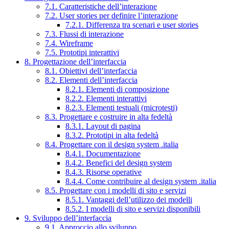
7.1. Caratteristiche dell’interazione
7.2. User stories per definire l’interazione
7.2.1. Differenza tra scenari e user stories
7.3. Flussi di interazione
7.4. Wireframe
7.5. Prototipi interattivi
8. Progettazione dell’interfaccia
8.1. Obiettivi dell’interfaccia
8.2. Elementi dell’interfaccia
8.2.1. Elementi di composizione
8.2.2. Elementi interattivi
8.2.3. Elementi testuali (microtesti)
8.3. Progettare e costruire in alta fedeltà
8.3.1. Layout di pagina
8.3.2. Prototipi in alta fedeltà
8.4. Progettare con il design system .italia
8.4.1. Documentazione
8.4.2. Benefici del design system
8.4.3. Risorse operative
8.4.4. Come contribuire al design system .italia
8.5. Progettare con i modelli di sito e servizi
8.5.1. Vantaggi dell’utilizzo dei modelli
8.5.2. I modelli di sito e servizi disponibili
9. Sviluppo dell’interfaccia
9.1. Approccio allo sviluppo