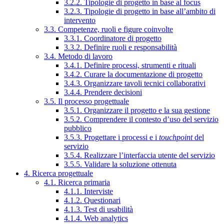
3.2.2. Tipologie di progetto in base al focus
3.2.3. Tipologie di progetto in base all’ambito di
intervento
3.3. Competenze, ruoli e figure coinvolte
3.3.1. Coordinatore di progetto
3.3.2. Definire ruoli e responsabilità
3.4. Metodo di lavoro
3.4.1. Definire processi, strumenti e rituali
3.4.2. Curare la documentazione di progetto
3.4.3. Organizzare tavoli tecnici collaborativi
3.4.4. Prendere decisioni
3.5. Il processo progettuale
3.5.1. Organizzare il progetto e la sua gestione
3.5.2. Comprendere il contesto d’uso del servizio
pubblico
3.5.3. Progettare i processi e i
touchpoint
del
servizio
3.5.4. Realizzare l’interfaccia utente del servizio
3.5.5. Validare la soluzione ottenuta
4. Ricerca progettuale
4.1. Ricerca primaria
4.1.1. Interviste
4.1.2. Questionari
4.1.3. Test di usabilità
4.1.4. Web analytics