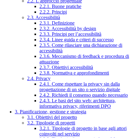
2.2. L’approccio progettuale
2.2.1. Buone pratiche
2.2.2. Principi
2.3. Accessibilità
2.3.1. Definizione
2.3.2. Accessibilità by design
2.3.3. Principi per l’accessibilità
2.3.4. Linee guida e criteri di successo
2.3.5. Come rilasciare una dichiarazione di
accessibilità
2.3.6. Meccanismo di feedback e procedura di
attuazione
2.3.7. Obiettivi accessibilità
2.3.8. Normativa e approfondimenti
2.4. Privacy
2.4.1. Come rispettare la privacy sin dalla
progettazione di un sito o servizio digitale
2.4.2. Richiedi il consenso quando necessario
2.4.3. Le basi del sito web: architettura,
informativa privacy, riferimenti DPO
3. Pianificazione, gestione e strategia
3.1. Obiettivi del progetto
3.2. Tipologie di progetti
3.2.1. Tipologie di progetto in base agli attori
coinvolti nel servizio