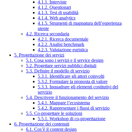
4.1.1. Interviste
4.1.2. Questionari
4.1.3. Test di usabilità
4.1.4. Web analytics
4.1.5. Strumenti di mappatura dell’esperienza
utente
4.2. Ricerca secondaria
4.2.1. Ricerca documentale
4.2.2. Analisi benchmark
4.2.3. Valutazione euristica
5. Progettazione dei servizi
5.1. Cosa sono i servizi e il service design
5.2. Progettare servizi pubblici digitali
5.3. Definire il modello di servizio
5.3.1. Identificare gli attori coinvolti
5.3.2. Formulare la proposta di valore
5.3.3. Inquadrare gli elementi costitutivi del
servizio
5.4. Descrivere il funzionamento del servizio
5.4.1. Mappare l’ecosistema
5.4.2. Rappresentare i flussi di servizio
5.5. Co-progettare le soluzioni
5.5.1. Workshop di co-progettazione
6. Progettazione dei contenuti
6.1. Cos’è il content design