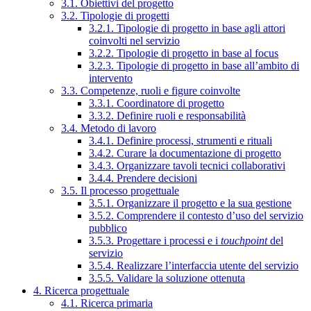
3.1. Obiettivi del progetto
3.2. Tipologie di progetti
3.2.1. Tipologie di progetto in base agli attori
coinvolti nel servizio
3.2.2. Tipologie di progetto in base al focus
3.2.3. Tipologie di progetto in base all’ambito di
intervento
3.3. Competenze, ruoli e figure coinvolte
3.3.1. Coordinatore di progetto
3.3.2. Definire ruoli e responsabilità
3.4. Metodo di lavoro
3.4.1. Definire processi, strumenti e rituali
3.4.2. Curare la documentazione di progetto
3.4.3. Organizzare tavoli tecnici collaborativi
3.4.4. Prendere decisioni
3.5. Il processo progettuale
3.5.1. Organizzare il progetto e la sua gestione
3.5.2. Comprendere il contesto d’uso del servizio
pubblico
3.5.3. Progettare i processi e i
touchpoint
del
servizio
3.5.4. Realizzare l’interfaccia utente del servizio
3.5.5. Validare la soluzione ottenuta
4. Ricerca progettuale
4.1. Ricerca primaria