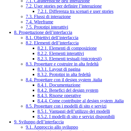
7.1. Caratteristiche dell’interazione
7.2. User stories per definire l’interazione
7.2.1. Differenza tra scenari e user stories
7.3. Flussi di interazione
7.4. Wireframe
7.5. Prototipi interattivi
8. Progettazione dell’interfaccia
8.1. Obiettivi dell’interfaccia
8.2. Elementi dell’interfaccia
8.2.1. Elementi di composizione
8.2.2. Elementi interattivi
8.2.3. Elementi testuali (microtesti)
8.3. Progettare e costruire in alta fedeltà
8.3.1. Layout di pagina
8.3.2. Prototipi in alta fedeltà
8.4. Progettare con il design system .italia
8.4.1. Documentazione
8.4.2. Benefici del design system
8.4.3. Risorse operative
8.4.4. Come contribuire al design system .italia
8.5. Progettare con i modelli di sito e servizi
8.5.1. Vantaggi dell’utilizzo dei modelli
8.5.2. I modelli di sito e servizi disponibili
9. Sviluppo dell’interfaccia
9.1. Approccio allo sviluppo