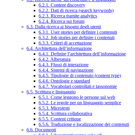
6.2.1. Content discovery
6.2.2. Dati di ricerca (search keywords)
6.2.3. Ricerca tramite analytics
6.2.4. Ricerca sui forum
6.3. Dalla ricerca ai bisogni degli utenti
6.3.1. User stories per definire i contenuti
6.3.2. Job stories per definire i contenuti
6.3.3. Criteri di accettazione
6.4. Architettura dell’informazione
6.4.1. Definire l’architettura dell’informazione
6.4.2. Alberatura
6.4.3. Flussi di interazione
6.4.4. Sistemi di navigazione
6.4.5. Tipologie di contenuto (content type)
6.4.6. Ontologie e standard
6.4.7. Vocabolari controllati e tassonomie
6.5. Scrittura e linguaggio
6.5.1. Come leggono le persone sul web
6.5.2. Le regole per un linguaggio semplice
6.5.3. Microtesti
6.5.4. Scrittura collaborativa
6.5.5. Content critique
6.5.6. Traduzione e localizzazione dei contenuti
6.6. Documenti