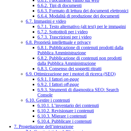
6.6.1. I documenti vanno sul web
6.6.2. Tipi di documenti
6.6.3. Formato di lettura dei documenti elettronici
6.6.4. Modalità di produzione dei documenti
6.7. Immagini e video
6.7.1. Testo alternativo (alt text) per le immagini
6.7.2. Sottotitoli per i video
6.7.3. Trascrizioni per i video
6.8. Proprietà intellettuale e privacy
6.8.1. Pubblicazione di contenuti prodotti dalla
Pubblica Amministrazione
6.8.2. Pubblicazione di contenuti non prodotti
dalla Pubblica Amministrazione
6.8.3. Consenso dei soggetti ritratti
6.9. Ottimizzazione per i motori di ricerca (SEO)
6.9.1. I fattori
on-page
6.9.2. I fattori
off-page
6.9.3. Strumenti di diagnostica SEO: Search
Console
6.10. Gestire i contenuti
6.10.1. L’inventario dei contenuti
6.10.2. Revisionare i contenuti
6.10.3. Migrare i contenuti
6.10.4. Pubblicare i contenuti
7. Progettazione dell’interazione