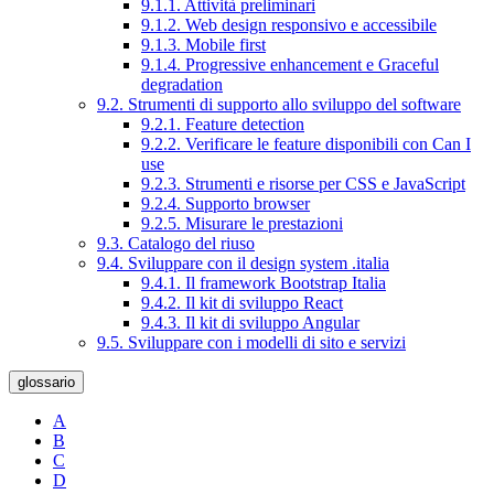
9.1.1. Attività preliminari
9.1.2. Web design responsivo e accessibile
9.1.3. Mobile first
9.1.4. Progressive enhancement e Graceful
degradation
9.2. Strumenti di supporto allo sviluppo del software
9.2.1. Feature detection
9.2.2. Verificare le feature disponibili con Can I
use
9.2.3. Strumenti e risorse per CSS e JavaScript
9.2.4. Supporto browser
9.2.5. Misurare le prestazioni
9.3. Catalogo del riuso
9.4. Sviluppare con il design system .italia
9.4.1. Il framework Bootstrap Italia
9.4.2. Il kit di sviluppo React
9.4.3. Il kit di sviluppo Angular
9.5. Sviluppare con i modelli di sito e servizi
glossario
A
B
C
D