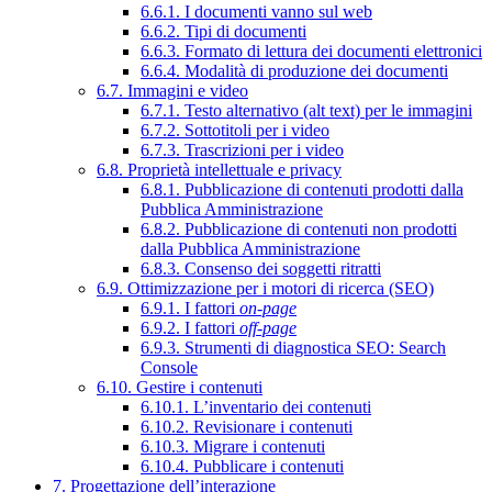
6.6.1. I documenti vanno sul web
6.6.2. Tipi di documenti
6.6.3. Formato di lettura dei documenti elettronici
6.6.4. Modalità di produzione dei documenti
6.7. Immagini e video
6.7.1. Testo alternativo (alt text) per le immagini
6.7.2. Sottotitoli per i video
6.7.3. Trascrizioni per i video
6.8. Proprietà intellettuale e privacy
6.8.1. Pubblicazione di contenuti prodotti dalla
Pubblica Amministrazione
6.8.2. Pubblicazione di contenuti non prodotti
dalla Pubblica Amministrazione
6.8.3. Consenso dei soggetti ritratti
6.9. Ottimizzazione per i motori di ricerca (SEO)
6.9.1. I fattori
on-page
6.9.2. I fattori
off-page
6.9.3. Strumenti di diagnostica SEO: Search
Console
6.10. Gestire i contenuti
6.10.1. L’inventario dei contenuti
6.10.2. Revisionare i contenuti
6.10.3. Migrare i contenuti
6.10.4. Pubblicare i contenuti
7. Progettazione dell’interazione