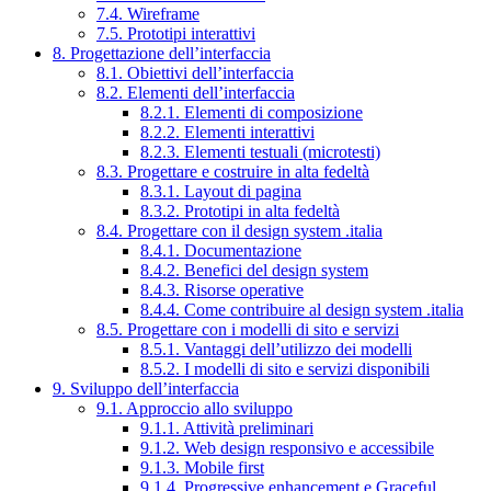
7.4. Wireframe
7.5. Prototipi interattivi
8. Progettazione dell’interfaccia
8.1. Obiettivi dell’interfaccia
8.2. Elementi dell’interfaccia
8.2.1. Elementi di composizione
8.2.2. Elementi interattivi
8.2.3. Elementi testuali (microtesti)
8.3. Progettare e costruire in alta fedeltà
8.3.1. Layout di pagina
8.3.2. Prototipi in alta fedeltà
8.4. Progettare con il design system .italia
8.4.1. Documentazione
8.4.2. Benefici del design system
8.4.3. Risorse operative
8.4.4. Come contribuire al design system .italia
8.5. Progettare con i modelli di sito e servizi
8.5.1. Vantaggi dell’utilizzo dei modelli
8.5.2. I modelli di sito e servizi disponibili
9. Sviluppo dell’interfaccia
9.1. Approccio allo sviluppo
9.1.1. Attività preliminari
9.1.2. Web design responsivo e accessibile
9.1.3. Mobile first
9.1.4. Progressive enhancement e Graceful