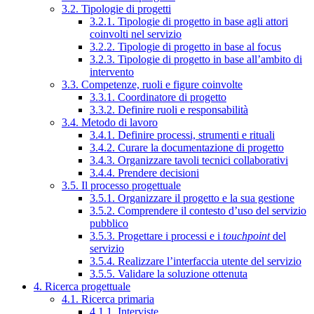
3.2. Tipologie di progetti
3.2.1. Tipologie di progetto in base agli attori
coinvolti nel servizio
3.2.2. Tipologie di progetto in base al focus
3.2.3. Tipologie di progetto in base all’ambito di
intervento
3.3. Competenze, ruoli e figure coinvolte
3.3.1. Coordinatore di progetto
3.3.2. Definire ruoli e responsabilità
3.4. Metodo di lavoro
3.4.1. Definire processi, strumenti e rituali
3.4.2. Curare la documentazione di progetto
3.4.3. Organizzare tavoli tecnici collaborativi
3.4.4. Prendere decisioni
3.5. Il processo progettuale
3.5.1. Organizzare il progetto e la sua gestione
3.5.2. Comprendere il contesto d’uso del servizio
pubblico
3.5.3. Progettare i processi e i
touchpoint
del
servizio
3.5.4. Realizzare l’interfaccia utente del servizio
3.5.5. Validare la soluzione ottenuta
4. Ricerca progettuale
4.1. Ricerca primaria
4.1.1. Interviste