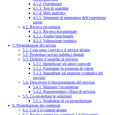
4.1.2. Questionari
4.1.3. Test di usabilità
4.1.4. Web analytics
4.1.5. Strumenti di mappatura dell’esperienza
utente
4.2. Ricerca secondaria
4.2.1. Ricerca documentale
4.2.2. Analisi benchmark
4.2.3. Valutazione euristica
5. Progettazione dei servizi
5.1. Cosa sono i servizi e il service design
5.2. Progettare servizi pubblici digitali
5.3. Definire il modello di servizio
5.3.1. Identificare gli attori coinvolti
5.3.2. Formulare la proposta di valore
5.3.3. Inquadrare gli elementi costitutivi del
servizio
5.4. Descrivere il funzionamento del servizio
5.4.1. Mappare l’ecosistema
5.4.2. Rappresentare i flussi di servizio
5.5. Co-progettare le soluzioni
5.5.1. Workshop di co-progettazione
6. Progettazione dei contenuti
6.1. Cos’è il content design
6.2. Ricerca utente sui contenuti e il linguaggio