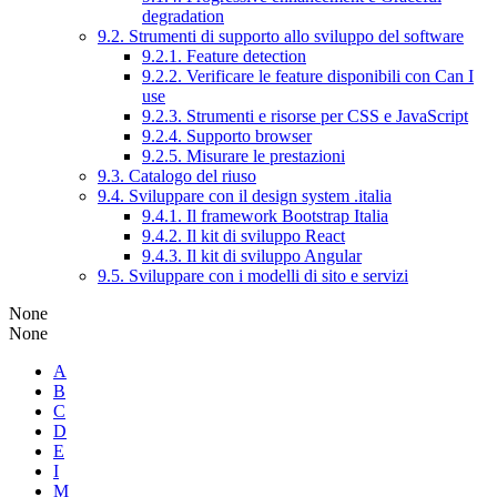
degradation
9.2. Strumenti di supporto allo sviluppo del software
9.2.1. Feature detection
9.2.2. Verificare le feature disponibili con Can I
use
9.2.3. Strumenti e risorse per CSS e JavaScript
9.2.4. Supporto browser
9.2.5. Misurare le prestazioni
9.3. Catalogo del riuso
9.4. Sviluppare con il design system .italia
9.4.1. Il framework Bootstrap Italia
9.4.2. Il kit di sviluppo React
9.4.3. Il kit di sviluppo Angular
9.5. Sviluppare con i modelli di sito e servizi
None
None
A
B
C
D
E
I
M