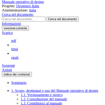
Manuale operativo di design
Progetto:
Designers Italia
Amministrazione:
italia
Cerca nel documento
Cerca nel documento
Informazioni
versione-corrente
Scarica
pdf
html
epub
Sorgente
Azioni
indice dei contenuti
Sommario
1. Scopo, destinatari e uso del Manuale operativo di design
1.1. Versionamento e storico
1.2. Consultazione del manuale
1.3. Contribuisci al manuale