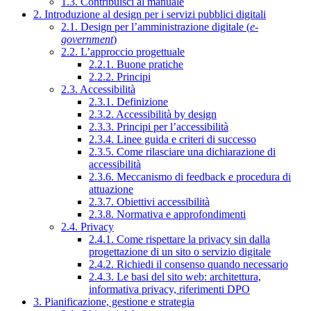
1.3. Contribuisci al manuale
2. Introduzione al design per i servizi pubblici digitali
2.1. Design per l’amministrazione digitale (
e-
government
)
2.2. L’approccio progettuale
2.2.1. Buone pratiche
2.2.2. Principi
2.3. Accessibilità
2.3.1. Definizione
2.3.2. Accessibilità by design
2.3.3. Principi per l’accessibilità
2.3.4. Linee guida e criteri di successo
2.3.5. Come rilasciare una dichiarazione di
accessibilità
2.3.6. Meccanismo di feedback e procedura di
attuazione
2.3.7. Obiettivi accessibilità
2.3.8. Normativa e approfondimenti
2.4. Privacy
2.4.1. Come rispettare la privacy sin dalla
progettazione di un sito o servizio digitale
2.4.2. Richiedi il consenso quando necessario
2.4.3. Le basi del sito web: architettura,
informativa privacy, riferimenti DPO
3. Pianificazione, gestione e strategia