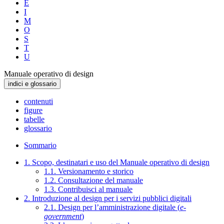
E
I
M
O
S
T
U
Manuale operativo di design
indici e glossario
contenuti
figure
tabelle
glossario
Sommario
1. Scopo, destinatari e uso del Manuale operativo di design
1.1. Versionamento e storico
1.2. Consultazione del manuale
1.3. Contribuisci al manuale
2. Introduzione al design per i servizi pubblici digitali
2.1. Design per l’amministrazione digitale (
e-
government
)