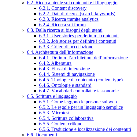
6.2. Ricerca utente sui contenuti e il linguaggio
6.2.1. Content discovery
6.2.2. Dati di ricerca (search keywords)
6.2.3. Ricerca tramite analytics
6.2.4. Ricerca sui forum
6.3. Dalla ricerca ai bisogni degli utenti
6.3.1. User stories per definire i contenuti
6.3.2. Job stories per definire i contenuti
6.3.3. Criteri di accettazione
6.4. Architettura dell’informazione
6.4.1. Definire l’architettura dell’informazione
6.4.2. Alberatura
6.4.3. Flussi di interazione
6.4.4. Sistemi di navigazione
6.4.5. Tipologie di contenuto (content type)
6.4.6. Ontologie e standard
6.4.7. Vocabolari controllati e tassonomie
6.5. Scrittura e linguaggio
6.5.1. Come leggono le persone sul web
6.5.2. Le regole per un linguaggio semplice
6.5.3. Microtesti
6.5.4. Scrittura collaborativa
6.5.5. Content critique
6.5.6. Traduzione e localizzazione dei contenuti
6.6. Documenti