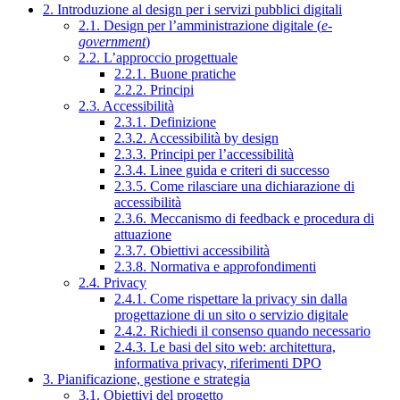
2. Introduzione al design per i servizi pubblici digitali
2.1. Design per l’amministrazione digitale (
e-
government
)
2.2. L’approccio progettuale
2.2.1. Buone pratiche
2.2.2. Principi
2.3. Accessibilità
2.3.1. Definizione
2.3.2. Accessibilità by design
2.3.3. Principi per l’accessibilità
2.3.4. Linee guida e criteri di successo
2.3.5. Come rilasciare una dichiarazione di
accessibilità
2.3.6. Meccanismo di feedback e procedura di
attuazione
2.3.7. Obiettivi accessibilità
2.3.8. Normativa e approfondimenti
2.4. Privacy
2.4.1. Come rispettare la privacy sin dalla
progettazione di un sito o servizio digitale
2.4.2. Richiedi il consenso quando necessario
2.4.3. Le basi del sito web: architettura,
informativa privacy, riferimenti DPO
3. Pianificazione, gestione e strategia
3.1. Obiettivi del progetto