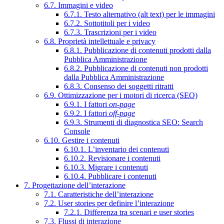
6.7. Immagini e video
6.7.1. Testo alternativo (alt text) per le immagini
6.7.2. Sottotitoli per i video
6.7.3. Trascrizioni per i video
6.8. Proprietà intellettuale e privacy
6.8.1. Pubblicazione di contenuti prodotti dalla
Pubblica Amministrazione
6.8.2. Pubblicazione di contenuti non prodotti
dalla Pubblica Amministrazione
6.8.3. Consenso dei soggetti ritratti
6.9. Ottimizzazione per i motori di ricerca (SEO)
6.9.1. I fattori
on-page
6.9.2. I fattori
off-page
6.9.3. Strumenti di diagnostica SEO: Search
Console
6.10. Gestire i contenuti
6.10.1. L’inventario dei contenuti
6.10.2. Revisionare i contenuti
6.10.3. Migrare i contenuti
6.10.4. Pubblicare i contenuti
7. Progettazione dell’interazione
7.1. Caratteristiche dell’interazione
7.2. User stories per definire l’interazione
7.2.1. Differenza tra scenari e user stories
7.3. Flussi di interazione