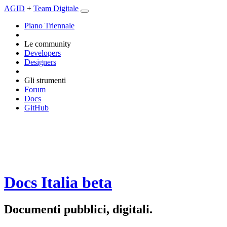
AGID
+
Team Digitale
Piano Triennale
Le community
Developers
Designers
Gli strumenti
Forum
Docs
GitHub
Docs Italia
beta
Documenti pubblici, digitali.