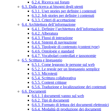
6.2.4. Ricerca sui forum
6.3. Dalla ricerca ai bisogni degli utenti
6.3.1. User stories per definire i contenuti
6.3.2. Job stories per definire i contenuti
6.3.3. Criteri di accettazione
6.4. Architettura dell’informazione
6.4.1. Definire l’architettura dell’informazione
6.4.2. Alberatura
6.4.3. Flussi di interazione
6.4.4. Sistemi di navigazione
6.4.5. Tipologie di contenuto (content type)
6.4.6. Ontologie e standard
6.4.7. Vocabolari controllati e tassonomie
6.5. Scrittura e linguaggio
6.5.1. Come leggono le persone sul web
6.5.2. Le regole per un linguaggio semplice
6.5.3. Microtesti
6.5.4. Scrittura collaborativa
6.5.5. Content critique
6.5.6. Traduzione e localizzazione dei contenuti
6.6. Documenti
6.6.1. I documenti vanno sul web
6.6.2. Tipi di documenti
6.6.3. Formato di lettura dei documenti elettronici
6.6.4. Modalità di produzione dei documenti