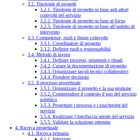
3.2. Tipologie di progetti
3.2.1. Tipologie di progetto in base agli attori
coinvolti nel servizio
3.2.2. Tipologie di progetto in base al focus
3.2.3. Tipologie di progetto in base all’ambito di
intervento
3.3. Competenze, ruoli e figure coinvolte
3.3.1. Coordinatore di progetto
3.3.2. Definire ruoli e responsabilità
3.4. Metodo di lavoro
3.4.1. Definire processi, strumenti e rituali
3.4.2. Curare la documentazione di progetto
3.4.3. Organizzare tavoli tecnici collaborativi
3.4.4. Prendere decisioni
3.5. Il processo progettuale
3.5.1. Organizzare il progetto e la sua gestione
3.5.2. Comprendere il contesto d’uso del servizio
pubblico
3.5.3. Progettare i processi e i
touchpoint
del
servizio
3.5.4. Realizzare l’interfaccia utente del servizio
3.5.5. Validare la soluzione ottenuta
4. Ricerca progettuale
4.1. Ricerca primaria
4.1.1. Interviste