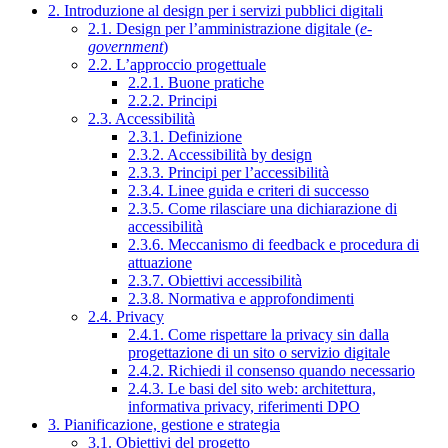
2. Introduzione al design per i servizi pubblici digitali
2.1. Design per l’amministrazione digitale (
e-
government
)
2.2. L’approccio progettuale
2.2.1. Buone pratiche
2.2.2. Principi
2.3. Accessibilità
2.3.1. Definizione
2.3.2. Accessibilità by design
2.3.3. Principi per l’accessibilità
2.3.4. Linee guida e criteri di successo
2.3.5. Come rilasciare una dichiarazione di
accessibilità
2.3.6. Meccanismo di feedback e procedura di
attuazione
2.3.7. Obiettivi accessibilità
2.3.8. Normativa e approfondimenti
2.4. Privacy
2.4.1. Come rispettare la privacy sin dalla
progettazione di un sito o servizio digitale
2.4.2. Richiedi il consenso quando necessario
2.4.3. Le basi del sito web: architettura,
informativa privacy, riferimenti DPO
3. Pianificazione, gestione e strategia
3.1. Obiettivi del progetto