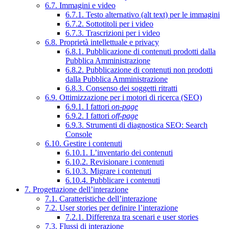
6.7. Immagini e video
6.7.1. Testo alternativo (alt text) per le immagini
6.7.2. Sottotitoli per i video
6.7.3. Trascrizioni per i video
6.8. Proprietà intellettuale e privacy
6.8.1. Pubblicazione di contenuti prodotti dalla
Pubblica Amministrazione
6.8.2. Pubblicazione di contenuti non prodotti
dalla Pubblica Amministrazione
6.8.3. Consenso dei soggetti ritratti
6.9. Ottimizzazione per i motori di ricerca (SEO)
6.9.1. I fattori
on-page
6.9.2. I fattori
off-page
6.9.3. Strumenti di diagnostica SEO: Search
Console
6.10. Gestire i contenuti
6.10.1. L’inventario dei contenuti
6.10.2. Revisionare i contenuti
6.10.3. Migrare i contenuti
6.10.4. Pubblicare i contenuti
7. Progettazione dell’interazione
7.1. Caratteristiche dell’interazione
7.2. User stories per definire l’interazione
7.2.1. Differenza tra scenari e user stories
7.3. Flussi di interazione