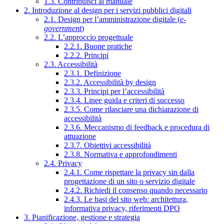
1.3. Contribuisci al manuale
2. Introduzione al design per i servizi pubblici digitali
2.1. Design per l’amministrazione digitale (
e-
government
)
2.2. L’approccio progettuale
2.2.1. Buone pratiche
2.2.2. Principi
2.3. Accessibilità
2.3.1. Definizione
2.3.2. Accessibilità by design
2.3.3. Principi per l’accessibilità
2.3.4. Linee guida e criteri di successo
2.3.5. Come rilasciare una dichiarazione di
accessibilità
2.3.6. Meccanismo di feedback e procedura di
attuazione
2.3.7. Obiettivi accessibilità
2.3.8. Normativa e approfondimenti
2.4. Privacy
2.4.1. Come rispettare la privacy sin dalla
progettazione di un sito o servizio digitale
2.4.2. Richiedi il consenso quando necessario
2.4.3. Le basi del sito web: architettura,
informativa privacy, riferimenti DPO
3. Pianificazione, gestione e strategia