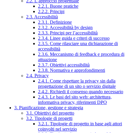
2.2. L’approccio progettuale
2.2.1. Buone pratiche
2.2.2. Principi
2.3. Accessibilità
2.3.1. Definizione
2.3.2. Accessibilità by design
2.3.3. Principi per l’accessibilità
2.3.4. Linee guida e criteri di successo
2.3.5. Come rilasciare una dichiarazione di
accessibilità
2.3.6. Meccanismo di feedback e procedura di
attuazione
2.3.7. Obiettivi accessibilità
2.3.8. Normativa e approfondimenti
2.4. Privacy
2.4.1. Come rispettare la privacy sin dalla
progettazione di un sito o servizio digitale
2.4.2. Richiedi il consenso quando necessario
2.4.3. Le basi del sito web: architettura,
informativa privacy, riferimenti DPO
3. Pianificazione, gestione e strategia
3.1. Obiettivi del progetto
3.2. Tipologie di progetti
3.2.1. Tipologie di progetto in base agli attori
coinvolti nel servizio