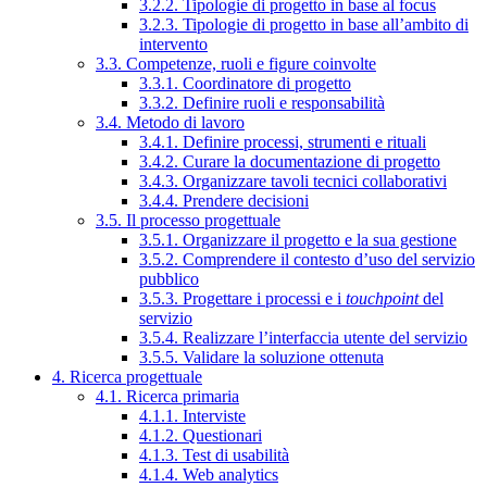
3.2.2. Tipologie di progetto in base al focus
3.2.3. Tipologie di progetto in base all’ambito di
intervento
3.3. Competenze, ruoli e figure coinvolte
3.3.1. Coordinatore di progetto
3.3.2. Definire ruoli e responsabilità
3.4. Metodo di lavoro
3.4.1. Definire processi, strumenti e rituali
3.4.2. Curare la documentazione di progetto
3.4.3. Organizzare tavoli tecnici collaborativi
3.4.4. Prendere decisioni
3.5. Il processo progettuale
3.5.1. Organizzare il progetto e la sua gestione
3.5.2. Comprendere il contesto d’uso del servizio
pubblico
3.5.3. Progettare i processi e i
touchpoint
del
servizio
3.5.4. Realizzare l’interfaccia utente del servizio
3.5.5. Validare la soluzione ottenuta
4. Ricerca progettuale
4.1. Ricerca primaria
4.1.1. Interviste
4.1.2. Questionari
4.1.3. Test di usabilità
4.1.4. Web analytics