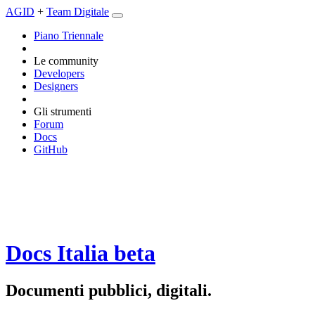
AGID
+
Team Digitale
Piano Triennale
Le community
Developers
Designers
Gli strumenti
Forum
Docs
GitHub
Docs Italia
beta
Documenti pubblici, digitali.