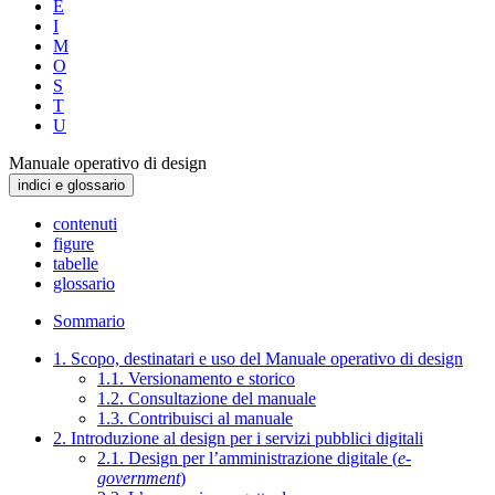
E
I
M
O
S
T
U
Manuale operativo di design
indici e glossario
contenuti
figure
tabelle
glossario
Sommario
1. Scopo, destinatari e uso del Manuale operativo di design
1.1. Versionamento e storico
1.2. Consultazione del manuale
1.3. Contribuisci al manuale
2. Introduzione al design per i servizi pubblici digitali
2.1. Design per l’amministrazione digitale (
e-
government
)