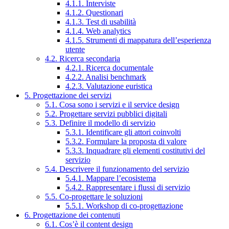
4.1.1. Interviste
4.1.2. Questionari
4.1.3. Test di usabilità
4.1.4. Web analytics
4.1.5. Strumenti di mappatura dell’esperienza
utente
4.2. Ricerca secondaria
4.2.1. Ricerca documentale
4.2.2. Analisi benchmark
4.2.3. Valutazione euristica
5. Progettazione dei servizi
5.1. Cosa sono i servizi e il service design
5.2. Progettare servizi pubblici digitali
5.3. Definire il modello di servizio
5.3.1. Identificare gli attori coinvolti
5.3.2. Formulare la proposta di valore
5.3.3. Inquadrare gli elementi costitutivi del
servizio
5.4. Descrivere il funzionamento del servizio
5.4.1. Mappare l’ecosistema
5.4.2. Rappresentare i flussi di servizio
5.5. Co-progettare le soluzioni
5.5.1. Workshop di co-progettazione
6. Progettazione dei contenuti
6.1. Cos’è il content design