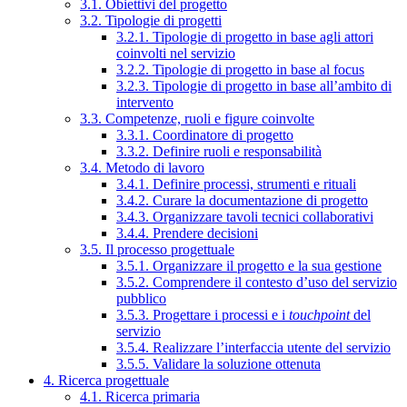
3.1. Obiettivi del progetto
3.2. Tipologie di progetti
3.2.1. Tipologie di progetto in base agli attori
coinvolti nel servizio
3.2.2. Tipologie di progetto in base al focus
3.2.3. Tipologie di progetto in base all’ambito di
intervento
3.3. Competenze, ruoli e figure coinvolte
3.3.1. Coordinatore di progetto
3.3.2. Definire ruoli e responsabilità
3.4. Metodo di lavoro
3.4.1. Definire processi, strumenti e rituali
3.4.2. Curare la documentazione di progetto
3.4.3. Organizzare tavoli tecnici collaborativi
3.4.4. Prendere decisioni
3.5. Il processo progettuale
3.5.1. Organizzare il progetto e la sua gestione
3.5.2. Comprendere il contesto d’uso del servizio
pubblico
3.5.3. Progettare i processi e i
touchpoint
del
servizio
3.5.4. Realizzare l’interfaccia utente del servizio
3.5.5. Validare la soluzione ottenuta
4. Ricerca progettuale
4.1. Ricerca primaria