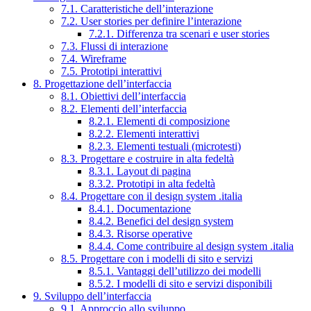
7.1. Caratteristiche dell’interazione
7.2. User stories per definire l’interazione
7.2.1. Differenza tra scenari e user stories
7.3. Flussi di interazione
7.4. Wireframe
7.5. Prototipi interattivi
8. Progettazione dell’interfaccia
8.1. Obiettivi dell’interfaccia
8.2. Elementi dell’interfaccia
8.2.1. Elementi di composizione
8.2.2. Elementi interattivi
8.2.3. Elementi testuali (microtesti)
8.3. Progettare e costruire in alta fedeltà
8.3.1. Layout di pagina
8.3.2. Prototipi in alta fedeltà
8.4. Progettare con il design system .italia
8.4.1. Documentazione
8.4.2. Benefici del design system
8.4.3. Risorse operative
8.4.4. Come contribuire al design system .italia
8.5. Progettare con i modelli di sito e servizi
8.5.1. Vantaggi dell’utilizzo dei modelli
8.5.2. I modelli di sito e servizi disponibili
9. Sviluppo dell’interfaccia
9.1. Approccio allo sviluppo