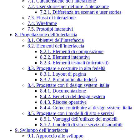
7.1. Caratteristiche dell’interazione
7.2. User stories per definire l’interazione
7.2.1. Differenza tra scenari e user stories
7.3. Flussi di interazione
7.4. Wireframe
7.5. Prototipi interattivi
8. Progettazione dell’interfaccia
8.1. Obiettivi dell’interfaccia
8.2. Elementi dell’interfaccia
8.2.1. Elementi di composizione
8.2.2. Elementi interattivi
8.2.3. Elementi testuali (microtesti)
8.3. Progettare e costruire in alta fedeltà
8.3.1. Layout di pagina
8.3.2. Prototipi in alta fedeltà
8.4. Progettare con il design system .italia
8.4.1. Documentazione
8.4.2. Benefici del design system
8.4.3. Risorse operative
8.4.4. Come contribuire al design system .italia
8.5. Progettare con i modelli di sito e servizi
8.5.1. Vantaggi dell’utilizzo dei modelli
8.5.2. I modelli di sito e servizi disponibili
9. Sviluppo dell’interfaccia
9.1. Approccio allo sviluppo