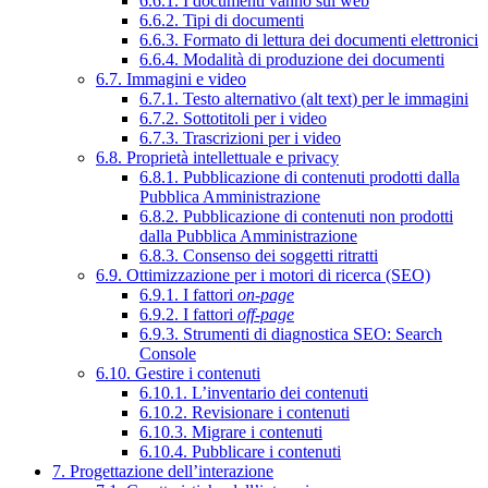
6.6.1. I documenti vanno sul web
6.6.2. Tipi di documenti
6.6.3. Formato di lettura dei documenti elettronici
6.6.4. Modalità di produzione dei documenti
6.7. Immagini e video
6.7.1. Testo alternativo (alt text) per le immagini
6.7.2. Sottotitoli per i video
6.7.3. Trascrizioni per i video
6.8. Proprietà intellettuale e privacy
6.8.1. Pubblicazione di contenuti prodotti dalla
Pubblica Amministrazione
6.8.2. Pubblicazione di contenuti non prodotti
dalla Pubblica Amministrazione
6.8.3. Consenso dei soggetti ritratti
6.9. Ottimizzazione per i motori di ricerca (SEO)
6.9.1. I fattori
on-page
6.9.2. I fattori
off-page
6.9.3. Strumenti di diagnostica SEO: Search
Console
6.10. Gestire i contenuti
6.10.1. L’inventario dei contenuti
6.10.2. Revisionare i contenuti
6.10.3. Migrare i contenuti
6.10.4. Pubblicare i contenuti
7. Progettazione dell’interazione