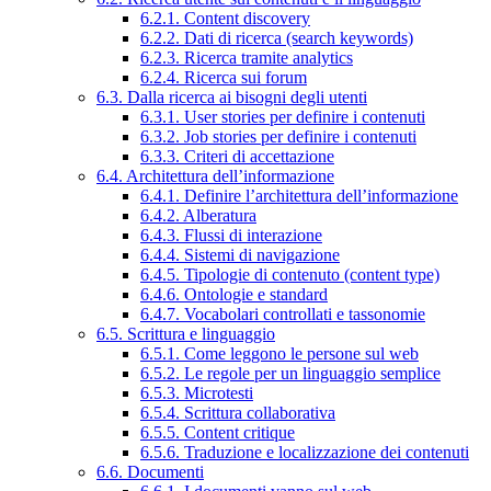
6.2.1. Content discovery
6.2.2. Dati di ricerca (search keywords)
6.2.3. Ricerca tramite analytics
6.2.4. Ricerca sui forum
6.3. Dalla ricerca ai bisogni degli utenti
6.3.1. User stories per definire i contenuti
6.3.2. Job stories per definire i contenuti
6.3.3. Criteri di accettazione
6.4. Architettura dell’informazione
6.4.1. Definire l’architettura dell’informazione
6.4.2. Alberatura
6.4.3. Flussi di interazione
6.4.4. Sistemi di navigazione
6.4.5. Tipologie di contenuto (content type)
6.4.6. Ontologie e standard
6.4.7. Vocabolari controllati e tassonomie
6.5. Scrittura e linguaggio
6.5.1. Come leggono le persone sul web
6.5.2. Le regole per un linguaggio semplice
6.5.3. Microtesti
6.5.4. Scrittura collaborativa
6.5.5. Content critique
6.5.6. Traduzione e localizzazione dei contenuti
6.6. Documenti