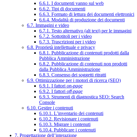
6.6.1. I documenti vanno sul web
6.6.2. Tipi di documenti
6.6.3. Formato di lettura dei documenti elettronici
6.6.4. Modalità di produzione dei documenti
6.7. Immagini e video
6.7.1. Testo alternativo (alt text) per le immagini
6.7.2. Sottotitoli per i video
6.7.3. Trascrizioni per i video
6.8. Proprietà intellettuale e privacy
6.8.1. Pubblicazione di contenuti prodotti dalla
Pubblica Amministrazione
6.8.2. Pubblicazione di contenuti non prodotti
dalla Pubblica Amministrazione
6.8.3. Consenso dei soggetti ritratti
6.9. Ottimizzazione per i motori di ricerca (SEO)
6.9.1. I fattori
on-page
6.9.2. I fattori
off-page
6.9.3. Strumenti di diagnostica SEO: Search
Console
6.10. Gestire i contenuti
6.10.1. L’inventario dei contenuti
6.10.2. Revisionare i contenuti
6.10.3. Migrare i contenuti
6.10.4. Pubblicare i contenuti
7. Progettazione dell’interazione