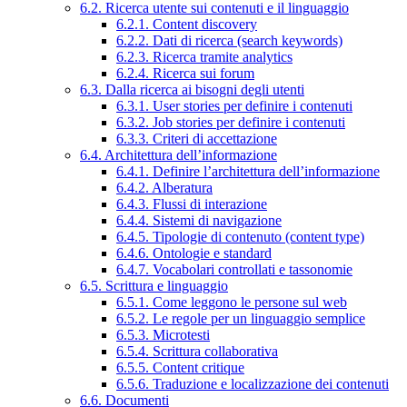
6.2. Ricerca utente sui contenuti e il linguaggio
6.2.1. Content discovery
6.2.2. Dati di ricerca (search keywords)
6.2.3. Ricerca tramite analytics
6.2.4. Ricerca sui forum
6.3. Dalla ricerca ai bisogni degli utenti
6.3.1. User stories per definire i contenuti
6.3.2. Job stories per definire i contenuti
6.3.3. Criteri di accettazione
6.4. Architettura dell’informazione
6.4.1. Definire l’architettura dell’informazione
6.4.2. Alberatura
6.4.3. Flussi di interazione
6.4.4. Sistemi di navigazione
6.4.5. Tipologie di contenuto (content type)
6.4.6. Ontologie e standard
6.4.7. Vocabolari controllati e tassonomie
6.5. Scrittura e linguaggio
6.5.1. Come leggono le persone sul web
6.5.2. Le regole per un linguaggio semplice
6.5.3. Microtesti
6.5.4. Scrittura collaborativa
6.5.5. Content critique
6.5.6. Traduzione e localizzazione dei contenuti
6.6. Documenti