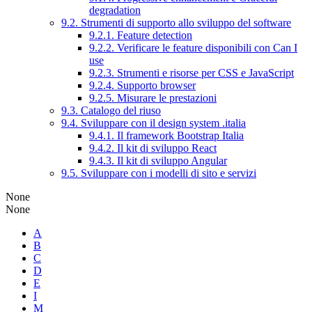
degradation
9.2. Strumenti di supporto allo sviluppo del software
9.2.1. Feature detection
9.2.2. Verificare le feature disponibili con Can I
use
9.2.3. Strumenti e risorse per CSS e JavaScript
9.2.4. Supporto browser
9.2.5. Misurare le prestazioni
9.3. Catalogo del riuso
9.4. Sviluppare con il design system .italia
9.4.1. Il framework Bootstrap Italia
9.4.2. Il kit di sviluppo React
9.4.3. Il kit di sviluppo Angular
9.5. Sviluppare con i modelli di sito e servizi
None
None
A
B
C
D
E
I
M