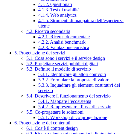
4.1.2. Questionari
4.1.3. Test di usabilità
4.1.4. Web analytics
4.1.5. Strumenti di mappatura dell’esperienza
utente
4.2. Ricerca secondaria
4.2.1. Ricerca documentale
4.2.2. Analisi benchmark
4.2.3. Valutazione euristica
5. Progettazione dei servizi
5.1. Cosa sono i servizi e il service design
5.2. Progettare servizi pubblici digitali
5.3. Definire il modello di servizio
5.3.1. Identificare gli attori coinvolti
5.3.2. Formulare la proposta di valore
5.3.3. Inquadrare gli elementi costitutivi del
servizio
5.4. Descrivere il funzionamento del servizio
5.4.1. Mappare l’ecosistema
5.4.2. Rappresentare i flussi di servizio
5.5. Co-progettare le soluzioni
5.5.1. Workshop di co-progettazione
6. Progettazione dei contenuti
6.1. Cos’è il content design
6.2. Ricerca utente sui contenuti e il linguaggio