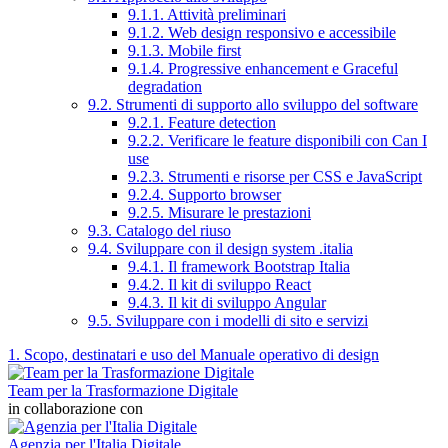
9.1.1. Attività preliminari
9.1.2. Web design responsivo e accessibile
9.1.3. Mobile first
9.1.4. Progressive enhancement e Graceful
degradation
9.2. Strumenti di supporto allo sviluppo del software
9.2.1. Feature detection
9.2.2. Verificare le feature disponibili con Can I
use
9.2.3. Strumenti e risorse per CSS e JavaScript
9.2.4. Supporto browser
9.2.5. Misurare le prestazioni
9.3. Catalogo del riuso
9.4. Sviluppare con il design system .italia
9.4.1. Il framework Bootstrap Italia
9.4.2. Il kit di sviluppo React
9.4.3. Il kit di sviluppo Angular
9.5. Sviluppare con i modelli di sito e servizi
1. Scopo, destinatari e uso del Manuale operativo di design
Team per la Trasformazione Digitale
in collaborazione con
Agenzia per l'Italia Digitale