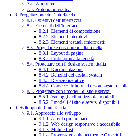
7.4. Wireframe
7.5. Prototipi interattivi
8. Progettazione dell’interfaccia
8.1. Obiettivi dell’interfaccia
8.2. Elementi dell’interfaccia
8.2.1. Elementi di composizione
8.2.2. Elementi interattivi
8.2.3. Elementi testuali (microtesti)
8.3. Progettare e costruire in alta fedeltà
8.3.1. Layout di pagina
8.3.2. Prototipi in alta fedeltà
8.4. Progettare con il design system .italia
8.4.1. Documentazione
8.4.2. Benefici del design system
8.4.3. Risorse operative
8.4.4. Come contribuire al design system .italia
8.5. Progettare con i modelli di sito e servizi
8.5.1. Vantaggi dell’utilizzo dei modelli
8.5.2. I modelli di sito e servizi disponibili
9. Sviluppo dell’interfaccia
9.1. Approccio allo sviluppo
9.1.1. Attività preliminari
9.1.2. Web design responsivo e accessibile
9.1.3. Mobile first
9.1.4. Progressive enhancement e Graceful