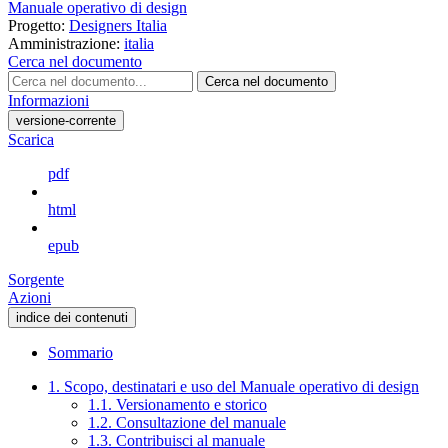
Manuale operativo di design
Progetto:
Designers Italia
Amministrazione:
italia
Cerca nel documento
Cerca nel documento
Informazioni
versione-corrente
Scarica
pdf
html
epub
Sorgente
Azioni
indice dei contenuti
Sommario
1. Scopo, destinatari e uso del Manuale operativo di design
1.1. Versionamento e storico
1.2. Consultazione del manuale
1.3. Contribuisci al manuale