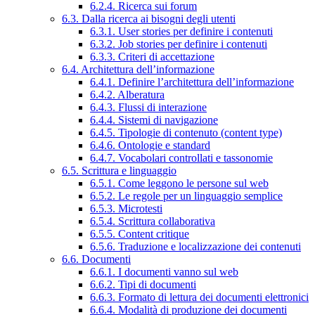
6.2.4. Ricerca sui forum
6.3. Dalla ricerca ai bisogni degli utenti
6.3.1. User stories per definire i contenuti
6.3.2. Job stories per definire i contenuti
6.3.3. Criteri di accettazione
6.4. Architettura dell’informazione
6.4.1. Definire l’architettura dell’informazione
6.4.2. Alberatura
6.4.3. Flussi di interazione
6.4.4. Sistemi di navigazione
6.4.5. Tipologie di contenuto (content type)
6.4.6. Ontologie e standard
6.4.7. Vocabolari controllati e tassonomie
6.5. Scrittura e linguaggio
6.5.1. Come leggono le persone sul web
6.5.2. Le regole per un linguaggio semplice
6.5.3. Microtesti
6.5.4. Scrittura collaborativa
6.5.5. Content critique
6.5.6. Traduzione e localizzazione dei contenuti
6.6. Documenti
6.6.1. I documenti vanno sul web
6.6.2. Tipi di documenti
6.6.3. Formato di lettura dei documenti elettronici
6.6.4. Modalità di produzione dei documenti