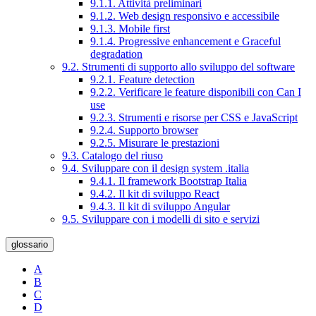
9.1.1. Attività preliminari
9.1.2. Web design responsivo e accessibile
9.1.3. Mobile first
9.1.4. Progressive enhancement e Graceful
degradation
9.2. Strumenti di supporto allo sviluppo del software
9.2.1. Feature detection
9.2.2. Verificare le feature disponibili con Can I
use
9.2.3. Strumenti e risorse per CSS e JavaScript
9.2.4. Supporto browser
9.2.5. Misurare le prestazioni
9.3. Catalogo del riuso
9.4. Sviluppare con il design system .italia
9.4.1. Il framework Bootstrap Italia
9.4.2. Il kit di sviluppo React
9.4.3. Il kit di sviluppo Angular
9.5. Sviluppare con i modelli di sito e servizi
glossario
A
B
C
D