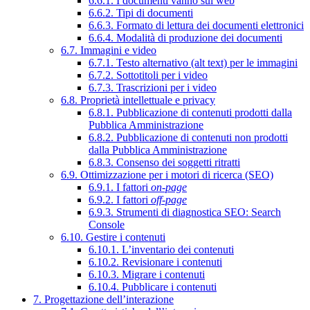
6.6.1. I documenti vanno sul web
6.6.2. Tipi di documenti
6.6.3. Formato di lettura dei documenti elettronici
6.6.4. Modalità di produzione dei documenti
6.7. Immagini e video
6.7.1. Testo alternativo (alt text) per le immagini
6.7.2. Sottotitoli per i video
6.7.3. Trascrizioni per i video
6.8. Proprietà intellettuale e privacy
6.8.1. Pubblicazione di contenuti prodotti dalla
Pubblica Amministrazione
6.8.2. Pubblicazione di contenuti non prodotti
dalla Pubblica Amministrazione
6.8.3. Consenso dei soggetti ritratti
6.9. Ottimizzazione per i motori di ricerca (SEO)
6.9.1. I fattori
on-page
6.9.2. I fattori
off-page
6.9.3. Strumenti di diagnostica SEO: Search
Console
6.10. Gestire i contenuti
6.10.1. L’inventario dei contenuti
6.10.2. Revisionare i contenuti
6.10.3. Migrare i contenuti
6.10.4. Pubblicare i contenuti
7. Progettazione dell’interazione