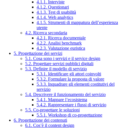
4.1.1. Interviste
4.1.2. Questionari
4.1.3. Test di usabilità
4.1.4. Web analytics
4.1.5. Strumenti di mappatura dell’esperienza
utente
4.2. Ricerca secondaria
4.2.1. Ricerca documentale
4.2.2. Analisi benchmark
4.2.3. Valutazione euristica
5. Progettazione dei servizi
5.1. Cosa sono i servizi e il service design
5.2. Progettare servizi pubblici digitali
5.3. Definire il modello di servizio
5.3.1. Identificare gli attori coinvolti
5.3.2. Formulare la proposta di valore
5.3.3. Inquadrare gli elementi costitutivi del
servizio
5.4. Descrivere il funzionamento del servizio
5.4.1. Mappare l’ecosistema
5.4.2. Rappresentare i flussi di servizio
5.5. Co-progettare le soluzioni
5.5.1. Workshop di co-progettazione
6. Progettazione dei contenuti
6.1. Cos’è il content design