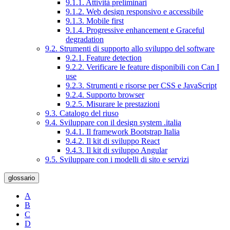
9.1.1. Attività preliminari
9.1.2. Web design responsivo e accessibile
9.1.3. Mobile first
9.1.4. Progressive enhancement e Graceful
degradation
9.2. Strumenti di supporto allo sviluppo del software
9.2.1. Feature detection
9.2.2. Verificare le feature disponibili con Can I
use
9.2.3. Strumenti e risorse per CSS e JavaScript
9.2.4. Supporto browser
9.2.5. Misurare le prestazioni
9.3. Catalogo del riuso
9.4. Sviluppare con il design system .italia
9.4.1. Il framework Bootstrap Italia
9.4.2. Il kit di sviluppo React
9.4.3. Il kit di sviluppo Angular
9.5. Sviluppare con i modelli di sito e servizi
glossario
A
B
C
D