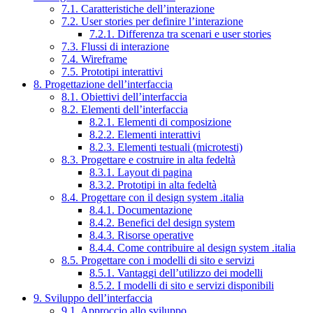
7.1. Caratteristiche dell’interazione
7.2. User stories per definire l’interazione
7.2.1. Differenza tra scenari e user stories
7.3. Flussi di interazione
7.4. Wireframe
7.5. Prototipi interattivi
8. Progettazione dell’interfaccia
8.1. Obiettivi dell’interfaccia
8.2. Elementi dell’interfaccia
8.2.1. Elementi di composizione
8.2.2. Elementi interattivi
8.2.3. Elementi testuali (microtesti)
8.3. Progettare e costruire in alta fedeltà
8.3.1. Layout di pagina
8.3.2. Prototipi in alta fedeltà
8.4. Progettare con il design system .italia
8.4.1. Documentazione
8.4.2. Benefici del design system
8.4.3. Risorse operative
8.4.4. Come contribuire al design system .italia
8.5. Progettare con i modelli di sito e servizi
8.5.1. Vantaggi dell’utilizzo dei modelli
8.5.2. I modelli di sito e servizi disponibili
9. Sviluppo dell’interfaccia
9.1. Approccio allo sviluppo