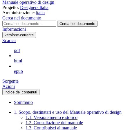
Manuale operativo di design
Progetto:
Designers Italia
Amministrazione:
italia
Cerca nel documento
Cerca nel documento
Informazioni
versione-corrente
Scarica
pdf
html
epub
Sorgente
Azioni
indice dei contenuti
Sommario
1. Scopo, destinatari e uso del Manuale operativo di design
1.1. Versionamento e storico
1.2. Consultazione del manuale
1.3. Contribuisci al manuale