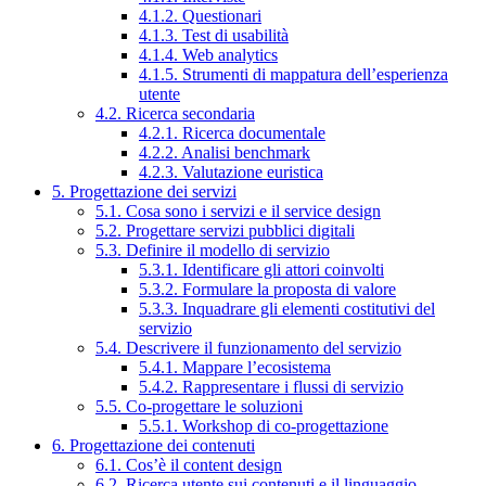
4.1.2. Questionari
4.1.3. Test di usabilità
4.1.4. Web analytics
4.1.5. Strumenti di mappatura dell’esperienza
utente
4.2. Ricerca secondaria
4.2.1. Ricerca documentale
4.2.2. Analisi benchmark
4.2.3. Valutazione euristica
5. Progettazione dei servizi
5.1. Cosa sono i servizi e il service design
5.2. Progettare servizi pubblici digitali
5.3. Definire il modello di servizio
5.3.1. Identificare gli attori coinvolti
5.3.2. Formulare la proposta di valore
5.3.3. Inquadrare gli elementi costitutivi del
servizio
5.4. Descrivere il funzionamento del servizio
5.4.1. Mappare l’ecosistema
5.4.2. Rappresentare i flussi di servizio
5.5. Co-progettare le soluzioni
5.5.1. Workshop di co-progettazione
6. Progettazione dei contenuti
6.1. Cos’è il content design
6.2. Ricerca utente sui contenuti e il linguaggio