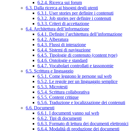
6.2.4. Ricerca sui forum
6.3. Dalla ricerca ai bisogni degli utenti
6.3.1. User stories per definire i contenuti
6.3.2. Job stories per definire i contenuti
6.3.3. Criteri di accettazione
6.4. Architettura dell’informazione
6.4.1. Definire l’architettura dell’informazione
6.4.2. Alberatura
6.4.3. Flussi di interazione
6.4.4. Sistemi di navigazione
6.4.5. Tipologie di contenuto (content type)
6.4.6. Ontologie e standard
6.4.7. Vocabolari controllati e tassonomie
6.5. Scrittura e linguaggio
6.5.1. Come leggono le persone sul web
6.5.2. Le regole per un linguaggio semplice
6.5.3. Microtesti
6.5.4. Scrittura collaborativa
6.5.5. Content critique
6.5.6. Traduzione e localizzazione dei contenuti
6.6. Documenti
6.6.1. I documenti vanno sul web
6.6.2. Tipi di documenti
6.6.3. Formato di lettura dei documenti elettronici
6.6.4. Modalità di produzione dei documenti