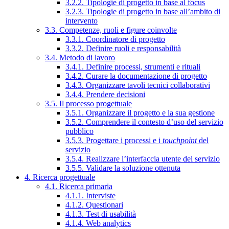
3.2.2. Tipologie di progetto in base al focus
3.2.3. Tipologie di progetto in base all’ambito di
intervento
3.3. Competenze, ruoli e figure coinvolte
3.3.1. Coordinatore di progetto
3.3.2. Definire ruoli e responsabilità
3.4. Metodo di lavoro
3.4.1. Definire processi, strumenti e rituali
3.4.2. Curare la documentazione di progetto
3.4.3. Organizzare tavoli tecnici collaborativi
3.4.4. Prendere decisioni
3.5. Il processo progettuale
3.5.1. Organizzare il progetto e la sua gestione
3.5.2. Comprendere il contesto d’uso del servizio
pubblico
3.5.3. Progettare i processi e i
touchpoint
del
servizio
3.5.4. Realizzare l’interfaccia utente del servizio
3.5.5. Validare la soluzione ottenuta
4. Ricerca progettuale
4.1. Ricerca primaria
4.1.1. Interviste
4.1.2. Questionari
4.1.3. Test di usabilità
4.1.4. Web analytics