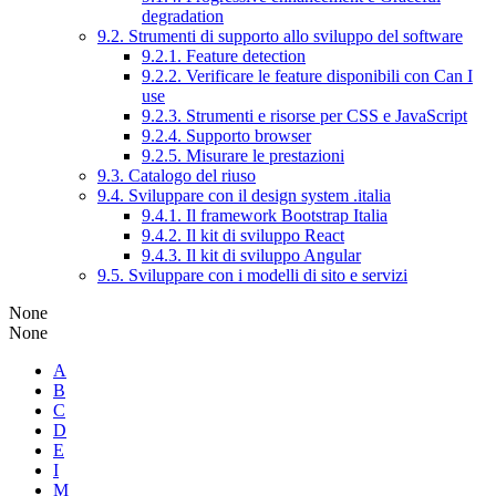
degradation
9.2. Strumenti di supporto allo sviluppo del software
9.2.1. Feature detection
9.2.2. Verificare le feature disponibili con Can I
use
9.2.3. Strumenti e risorse per CSS e JavaScript
9.2.4. Supporto browser
9.2.5. Misurare le prestazioni
9.3. Catalogo del riuso
9.4. Sviluppare con il design system .italia
9.4.1. Il framework Bootstrap Italia
9.4.2. Il kit di sviluppo React
9.4.3. Il kit di sviluppo Angular
9.5. Sviluppare con i modelli di sito e servizi
None
None
A
B
C
D
E
I
M