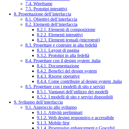
7.4. Wireframe
7.5. Prototipi interattivi
8. Progettazione dell’interfaccia
8.1. Obiettivi dell’interfaccia
8.2. Elementi dell’interfaccia
8.2.1. Elementi di composizione
8.2.2. Elementi interattivi
8.2.3. Elementi testuali (microtesti)
8.3. Progettare e costruire in alta fedeltà
8.3.1. Layout di pagina
8.3.2. Prototipi in alta fedeltà
8.4. Progettare con il design system .italia
8.4.1. Documentazione
8.4.2. Benefici del design system
8.4.3. Risorse operative
8.4.4. Come contribuire al design system .italia
8.5. Progettare con i modelli di sito e servizi
8.5.1. Vantaggi dell’utilizzo dei modelli
8.5.2. I modelli di sito e servizi disponibili
9. Sviluppo dell’interfaccia
9.1. Approccio allo sviluppo
9.1.1. Attività preliminari
9.1.2. Web design responsivo e accessibile
9.1.3. Mobile first
9.1.4. Progressive enhancement e Graceful