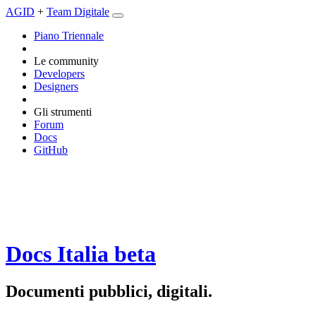
AGID
+
Team Digitale
Piano Triennale
Le community
Developers
Designers
Gli strumenti
Forum
Docs
GitHub
Docs Italia
beta
Documenti pubblici, digitali.