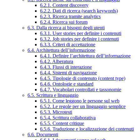
6.2.1. Content discovery
6.2.2. Dati di ricerca (search keywords)
6.2.3. Ricerca tramite analytics
6.2.4. Ricerca sui forum
6.3. Dalla ricerca ai bisogni degli utenti
6.3.1. User stories per definire i contenuti
6.3.2. Job stories per definire i contenuti
6.3.3. Criteri di accettazione
6.4. Architettura dell’informazione
6.4.1. Definire l’architettura dell’informazione
6.4.2. Alberatura
6.4.3. Flussi di interazione
6.4.4. Sistemi di navigazione
6.4.5. Tipologie di contenuto (content type)
6.4.6. Ontologie e standard
6.4.7. Vocabolari controllati e tassonomie
6.5. Scrittura e linguaggio
6.5.1. Come leggono le persone sul web
6.5.2. Le regole per un linguaggio semplice
6.5.3. Microtesti
6.5.4. Scrittura collaborativa
6.5.5. Content critique
6.5.6. Traduzione e localizzazione dei contenuti
6.6. Documenti