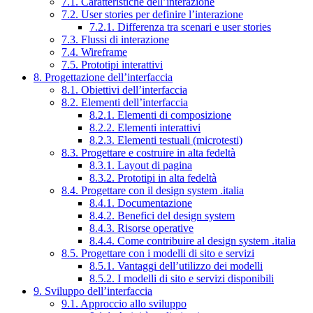
7.1. Caratteristiche dell’interazione
7.2. User stories per definire l’interazione
7.2.1. Differenza tra scenari e user stories
7.3. Flussi di interazione
7.4. Wireframe
7.5. Prototipi interattivi
8. Progettazione dell’interfaccia
8.1. Obiettivi dell’interfaccia
8.2. Elementi dell’interfaccia
8.2.1. Elementi di composizione
8.2.2. Elementi interattivi
8.2.3. Elementi testuali (microtesti)
8.3. Progettare e costruire in alta fedeltà
8.3.1. Layout di pagina
8.3.2. Prototipi in alta fedeltà
8.4. Progettare con il design system .italia
8.4.1. Documentazione
8.4.2. Benefici del design system
8.4.3. Risorse operative
8.4.4. Come contribuire al design system .italia
8.5. Progettare con i modelli di sito e servizi
8.5.1. Vantaggi dell’utilizzo dei modelli
8.5.2. I modelli di sito e servizi disponibili
9. Sviluppo dell’interfaccia
9.1. Approccio allo sviluppo