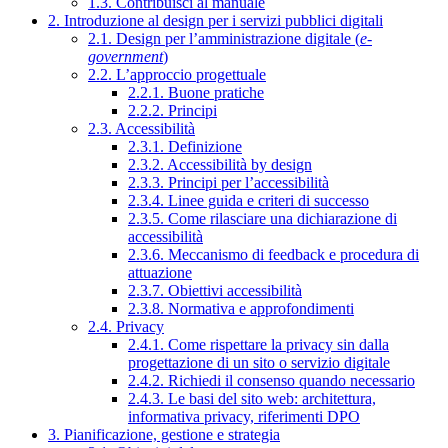
1.3. Contribuisci al manuale
2. Introduzione al design per i servizi pubblici digitali
2.1. Design per l’amministrazione digitale (
e-
government
)
2.2. L’approccio progettuale
2.2.1. Buone pratiche
2.2.2. Principi
2.3. Accessibilità
2.3.1. Definizione
2.3.2. Accessibilità by design
2.3.3. Principi per l’accessibilità
2.3.4. Linee guida e criteri di successo
2.3.5. Come rilasciare una dichiarazione di
accessibilità
2.3.6. Meccanismo di feedback e procedura di
attuazione
2.3.7. Obiettivi accessibilità
2.3.8. Normativa e approfondimenti
2.4. Privacy
2.4.1. Come rispettare la privacy sin dalla
progettazione di un sito o servizio digitale
2.4.2. Richiedi il consenso quando necessario
2.4.3. Le basi del sito web: architettura,
informativa privacy, riferimenti DPO
3. Pianificazione, gestione e strategia