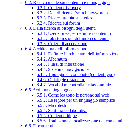
6.2. Ricerca utente sui contenuti e il linguaggio
6.2.1. Content discovery
6.2.2. Dati di ricerca (search keywords)
6.2.3. Ricerca tramite analytics
6.2.4. Ricerca sui forum
6.3. Dalla ricerca ai bisogni degli utenti
6.3.1. User stories per definire i contenuti
6.3.2. Job stories per definire i contenuti
6.3.3. Criteri di accettazione
6.4. Architettura dell’informazione
6.4.1. Definire l’architettura dell’informazione
6.4.2. Alberatura
6.4.3. Flussi di interazione
6.4.4. Sistemi di navigazione
6.4.5. Tipologie di contenuto (content type)
6.4.6. Ontologie e standard
6.4.7. Vocabolari controllati e tassonomie
6.5. Scrittura e linguaggio
6.5.1. Come leggono le persone sul web
6.5.2. Le regole per un linguaggio semplice
6.5.3. Microtesti
6.5.4. Scrittura collaborativa
6.5.5. Content critique
6.5.6. Traduzione e localizzazione dei contenuti
6.6. Documenti