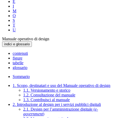
E
I
M
O
S
T
U
Manuale operativo di design
indici e glossario
contenuti
figure
tabelle
glossario
Sommario
1. Scopo, destinatari e uso del Manuale operativo di design
1.1. Versionamento e storico
1.2. Consultazione del manuale
1.3. Contribuisci al manuale
2. Introduzione al design per i servizi pubblici digitali
2.1. Design per l’amministrazione digitale (
e-
government
)