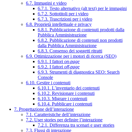
6.7. Immagini e video
6.7.1. Testo alternativo (alt text) per le immagini
6.7.2. Sottotitoli per i video
6.7.3. Trascrizioni per i video
6.8. Proprietà intellettuale e privacy
6.8.1. Pubblicazione di contenuti prodotti dalla
Pubblica Amministrazione
6.8.2. Pubblicazione di contenuti non prodotti
dalla Pubblica Amministrazione
6.8.3. Consenso dei soggetti ritratti
6.9. Ottimizzazione per i motori di ricerca (SEO)
6.9.1. I fattori
on-page
6.9.2. I fattori
off-page
6.9.3. Strumenti di diagnostica SEO: Search
Console
6.10. Gestire i contenuti
6.10.1. L’inventario dei contenuti
6.10.2. Revisionare i contenuti
6.10.3. Migrare i contenuti
6.10.4. Pubblicare i contenuti
7. Progettazione dell’interazione
7.1. Caratteristiche dell’interazione
7.2. User stories per definire l’interazione
7.2.1. Differenza tra scenari e user stories
7.3. Flussi di interazione