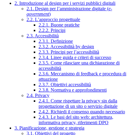
2. Introduzione al design per i servizi pubblici digitali
2.1. Design per l’amministrazione digitale (
e-
government
)
2.2. L’approccio progettuale
2.2.1. Buone pratiche
2.2.2. Principi
2.3. Accessibilità
2.3.1. Definizione
2.3.2. Accessibilità by design
2.3.3. Principi per l’accessibilità
2.3.4. Linee guida e criteri di successo
2.3.5. Come rilasciare una dichiarazione di
accessibilità
2.3.6. Meccanismo di feedback e procedura di
attuazione
2.3.7. Obiettivi accessibilità
2.3.8. Normativa e approfondimenti
2.4. Privacy
2.4.1. Come rispettare la privacy sin dalla
progettazione di un sito o servizio digitale
2.4.2. Richiedi il consenso quando necessario
2.4.3. Le basi del sito web: architettura,
informativa privacy, riferimenti DPO
3. Pianificazione, gestione e strategia
3.1. Obiettivi del progetto