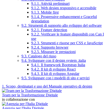
9.1.1. Attività preliminari
9.1.2. Web design responsivo e accessibile
9.1.3. Mobile first
9.1.4. Progressive enhancement e Graceful
degradation
9.2. Strumenti di supporto allo sviluppo del software
9.2.1. Feature detection
9.2.2. Verificare le feature disponibili con Can I
use
9.2.3. Strumenti e risorse per CSS e JavaScript
9.2.4. Supporto browser
9.2.5. Misurare le prestazioni
9.3. Catalogo del riuso
9.4. Sviluppare con il design system .italia
9.4.1. Il framework Bootstrap Italia
9.4.2. Il kit di sviluppo React
9.4.3. Il kit di sviluppo Angular
9.5. Sviluppare con i modelli di sito e servizi
1. Scopo, destinatari e uso del Manuale operativo di design
Team per la Trasformazione Digitale
in collaborazione con
Agenzia per l'Italia Digitale