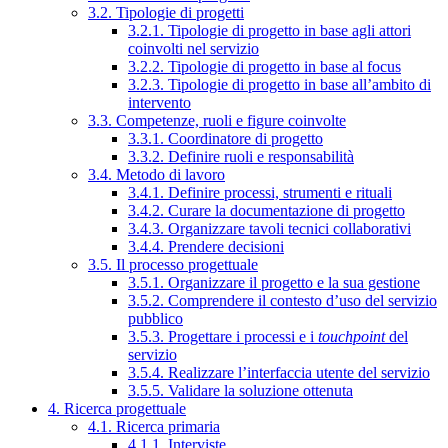
3.2. Tipologie di progetti
3.2.1. Tipologie di progetto in base agli attori
coinvolti nel servizio
3.2.2. Tipologie di progetto in base al focus
3.2.3. Tipologie di progetto in base all’ambito di
intervento
3.3. Competenze, ruoli e figure coinvolte
3.3.1. Coordinatore di progetto
3.3.2. Definire ruoli e responsabilità
3.4. Metodo di lavoro
3.4.1. Definire processi, strumenti e rituali
3.4.2. Curare la documentazione di progetto
3.4.3. Organizzare tavoli tecnici collaborativi
3.4.4. Prendere decisioni
3.5. Il processo progettuale
3.5.1. Organizzare il progetto e la sua gestione
3.5.2. Comprendere il contesto d’uso del servizio
pubblico
3.5.3. Progettare i processi e i
touchpoint
del
servizio
3.5.4. Realizzare l’interfaccia utente del servizio
3.5.5. Validare la soluzione ottenuta
4. Ricerca progettuale
4.1. Ricerca primaria
4.1.1. Interviste