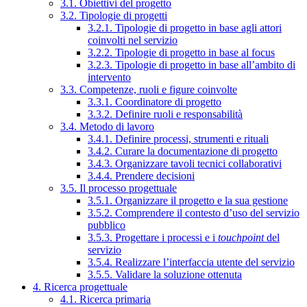
3.1. Obiettivi del progetto
3.2. Tipologie di progetti
3.2.1. Tipologie di progetto in base agli attori
coinvolti nel servizio
3.2.2. Tipologie di progetto in base al focus
3.2.3. Tipologie di progetto in base all’ambito di
intervento
3.3. Competenze, ruoli e figure coinvolte
3.3.1. Coordinatore di progetto
3.3.2. Definire ruoli e responsabilità
3.4. Metodo di lavoro
3.4.1. Definire processi, strumenti e rituali
3.4.2. Curare la documentazione di progetto
3.4.3. Organizzare tavoli tecnici collaborativi
3.4.4. Prendere decisioni
3.5. Il processo progettuale
3.5.1. Organizzare il progetto e la sua gestione
3.5.2. Comprendere il contesto d’uso del servizio
pubblico
3.5.3. Progettare i processi e i
touchpoint
del
servizio
3.5.4. Realizzare l’interfaccia utente del servizio
3.5.5. Validare la soluzione ottenuta
4. Ricerca progettuale
4.1. Ricerca primaria