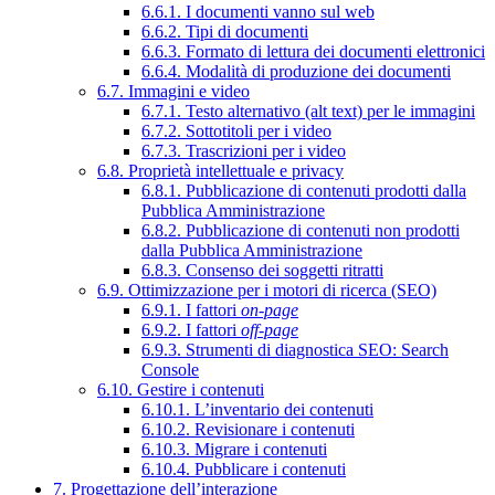
6.6.1. I documenti vanno sul web
6.6.2. Tipi di documenti
6.6.3. Formato di lettura dei documenti elettronici
6.6.4. Modalità di produzione dei documenti
6.7. Immagini e video
6.7.1. Testo alternativo (alt text) per le immagini
6.7.2. Sottotitoli per i video
6.7.3. Trascrizioni per i video
6.8. Proprietà intellettuale e privacy
6.8.1. Pubblicazione di contenuti prodotti dalla
Pubblica Amministrazione
6.8.2. Pubblicazione di contenuti non prodotti
dalla Pubblica Amministrazione
6.8.3. Consenso dei soggetti ritratti
6.9. Ottimizzazione per i motori di ricerca (SEO)
6.9.1. I fattori
on-page
6.9.2. I fattori
off-page
6.9.3. Strumenti di diagnostica SEO: Search
Console
6.10. Gestire i contenuti
6.10.1. L’inventario dei contenuti
6.10.2. Revisionare i contenuti
6.10.3. Migrare i contenuti
6.10.4. Pubblicare i contenuti
7. Progettazione dell’interazione