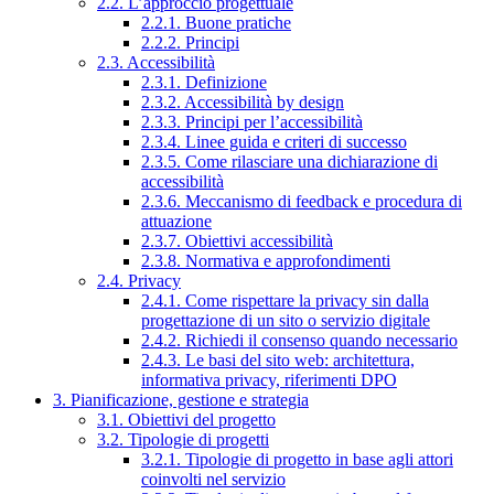
2.2. L’approccio progettuale
2.2.1. Buone pratiche
2.2.2. Principi
2.3. Accessibilità
2.3.1. Definizione
2.3.2. Accessibilità by design
2.3.3. Principi per l’accessibilità
2.3.4. Linee guida e criteri di successo
2.3.5. Come rilasciare una dichiarazione di
accessibilità
2.3.6. Meccanismo di feedback e procedura di
attuazione
2.3.7. Obiettivi accessibilità
2.3.8. Normativa e approfondimenti
2.4. Privacy
2.4.1. Come rispettare la privacy sin dalla
progettazione di un sito o servizio digitale
2.4.2. Richiedi il consenso quando necessario
2.4.3. Le basi del sito web: architettura,
informativa privacy, riferimenti DPO
3. Pianificazione, gestione e strategia
3.1. Obiettivi del progetto
3.2. Tipologie di progetti
3.2.1. Tipologie di progetto in base agli attori
coinvolti nel servizio