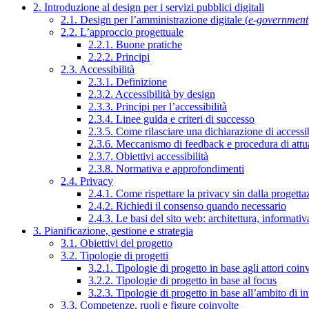
2. Introduzione al design per i servizi pubblici digitali
2.1. Design per l’amministrazione digitale (
e-government
2.2. L’approccio progettuale
2.2.1. Buone pratiche
2.2.2. Principi
2.3. Accessibilità
2.3.1. Definizione
2.3.2. Accessibilità by design
2.3.3. Principi per l’accessibilità
2.3.4. Linee guida e criteri di successo
2.3.5. Come rilasciare una dichiarazione di accessib
2.3.6. Meccanismo di feedback e procedura di attu
2.3.7. Obiettivi accessibilità
2.3.8. Normativa e approfondimenti
2.4. Privacy
2.4.1. Come rispettare la privacy sin dalla progettaz
2.4.2. Richiedi il consenso quando necessario
2.4.3. Le basi del sito web: architettura, informati
3. Pianificazione, gestione e strategia
3.1. Obiettivi del progetto
3.2. Tipologie di progetti
3.2.1. Tipologie di progetto in base agli attori coinv
3.2.2. Tipologie di progetto in base al focus
3.2.3. Tipologie di progetto in base all’ambito di i
3.3. Competenze, ruoli e figure coinvolte