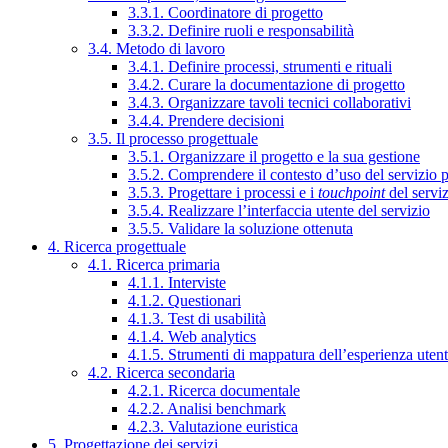
3.3.1. Coordinatore di progetto
3.3.2. Definire ruoli e responsabilità
3.4. Metodo di lavoro
3.4.1. Definire processi, strumenti e rituali
3.4.2. Curare la documentazione di progetto
3.4.3. Organizzare tavoli tecnici collaborativi
3.4.4. Prendere decisioni
3.5. Il processo progettuale
3.5.1. Organizzare il progetto e la sua gestione
3.5.2. Comprendere il contesto d’uso del servizio 
3.5.3. Progettare i processi e i
touchpoint
del servi
3.5.4. Realizzare l’interfaccia utente del servizio
3.5.5. Validare la soluzione ottenuta
4. Ricerca progettuale
4.1. Ricerca primaria
4.1.1. Interviste
4.1.2. Questionari
4.1.3. Test di usabilità
4.1.4. Web analytics
4.1.5. Strumenti di mappatura dell’esperienza uten
4.2. Ricerca secondaria
4.2.1. Ricerca documentale
4.2.2. Analisi benchmark
4.2.3. Valutazione euristica
5. Progettazione dei servizi