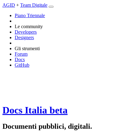
AGID
+
Team Digitale
Piano Triennale
Le community
Developers
Designers
Gli strumenti
Forum
Docs
GitHub
Docs Italia
beta
Documenti pubblici, digitali.