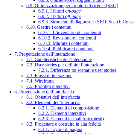
6.8.3. Consenso dei soggetti ritratti
6.9. Ottimizzazione per i motori di ricerca (SEO)
6.9.1. I fattori
on-page
6.9.2. I fattori
off-page
6.9.3. Strumenti di diagnostica SEO: Search Cons
6.10. Gestire i contenuti
6.10.1. L’inventario dei contenuti
6.10.2. Revisionare i contenuti
6.10.3. Migrare i contenuti
6.10.4. Pubblicare i contenuti
7. Progettazione dell’interazione
7.1. Caratteristiche dell’interazione
7.2. User stories per definire l’interazione
7.2.1. Differenza tra scenari e user stories
7.3. Flussi di interazione
7.4. Wireframe
7.5. Prototipi interattivi
8. Progettazione dell’interfaccia
8.1. Obiettivi dell’interfaccia
8.2. Elementi dell’interfaccia
8.2.1. Elementi di composizione
8.2.2. Elementi interattivi
8.2.3. Elementi testuali (microtesti)
8.3. Progettare e costruire in alta fedeltà
8.3.1. Layout di pagina