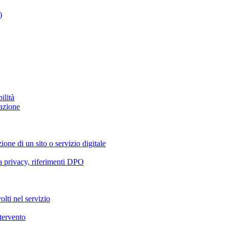
)
ilità
azione
ione di un sito o servizio digitale
va privacy, riferimenti DPO
olti nel servizio
ntervento