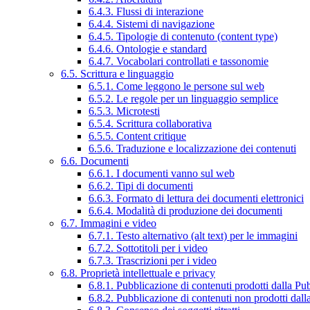
6.4.3. Flussi di interazione
6.4.4. Sistemi di navigazione
6.4.5. Tipologie di contenuto (content type)
6.4.6. Ontologie e standard
6.4.7. Vocabolari controllati e tassonomie
6.5. Scrittura e linguaggio
6.5.1. Come leggono le persone sul web
6.5.2. Le regole per un linguaggio semplice
6.5.3. Microtesti
6.5.4. Scrittura collaborativa
6.5.5. Content critique
6.5.6. Traduzione e localizzazione dei contenuti
6.6. Documenti
6.6.1. I documenti vanno sul web
6.6.2. Tipi di documenti
6.6.3. Formato di lettura dei documenti elettronici
6.6.4. Modalità di produzione dei documenti
6.7. Immagini e video
6.7.1. Testo alternativo (alt text) per le immagini
6.7.2. Sottotitoli per i video
6.7.3. Trascrizioni per i video
6.8. Proprietà intellettuale e privacy
6.8.1. Pubblicazione di contenuti prodotti dalla P
6.8.2. Pubblicazione di contenuti non prodotti dal