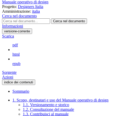
Manuale operativo di design
Progetto:
Designers Italia
Amministrazione:
italia
Cerca nel documento
Cerca nel documento
Informazioni
versione-corrente
Scarica
pdf
html
epub
Sorgente
Azioni
indice dei contenuti
Sommario
1. Scopo, destinatari e uso del Manuale operativo di design
1.1. Versionamento e storico
1.2. Consultazione del manuale
1.3. Contribuisci al manuale