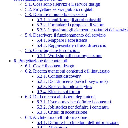
5.1. Cosa sono i servizi e il service design
5.2. Progettare servizi pubblici digitali
5.3. Definire il modello di servizio
5.3.1. Identificare gli attori coinvolti
5.3.2. Formulare la proposta di valore
5.3.3. Inquadrare gli elementi costitutivi del serviz
5.4. Descrivere il funzionamento del servizio
5.4.1. Mappare l’ecosistema
5.4.2. Rappresentare i flussi di servizio
5.5. Co-progettare le soluzioni
5.5.1. Workshop di co-progettazione
6. Progettazione dei contenuti
6.1. Cos’è il content design
6.2. Ricerca utente sui contenuti e il linguaggio
6.2.1. Content discovery
6.2.2. Dati di ricerca (search keywords)
6.2.3. Ricerca tramite analytics
6.2.4. Ricerca sui forum
6.3. Dalla ricerca ai bisogni degli utenti
6.3.1. User stories per definire i contenuti
6.3.2. Job stories per definire i contenuti
6.3.3. Criteri di accettazione
6.4. Architettura dell’informazione
6.4.1. Definire l’architettura dell’informazione
6.4.2. Alberatura