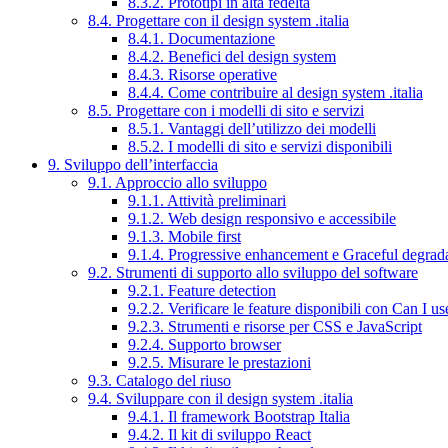
8.3.2. Prototipi in alta fedeltà
8.4. Progettare con il design system .italia
8.4.1. Documentazione
8.4.2. Benefici del design system
8.4.3. Risorse operative
8.4.4. Come contribuire al design system .italia
8.5. Progettare con i modelli di sito e servizi
8.5.1. Vantaggi dell’utilizzo dei modelli
8.5.2. I modelli di sito e servizi disponibili
9. Sviluppo dell’interfaccia
9.1. Approccio allo sviluppo
9.1.1. Attività preliminari
9.1.2. Web design responsivo e accessibile
9.1.3. Mobile first
9.1.4. Progressive enhancement e Graceful degrad
9.2. Strumenti di supporto allo sviluppo del software
9.2.1. Feature detection
9.2.2. Verificare le feature disponibili con Can I us
9.2.3. Strumenti e risorse per CSS e JavaScript
9.2.4. Supporto browser
9.2.5. Misurare le prestazioni
9.3. Catalogo del riuso
9.4. Sviluppare con il design system .italia
9.4.1. Il framework Bootstrap Italia
9.4.2. Il kit di sviluppo React