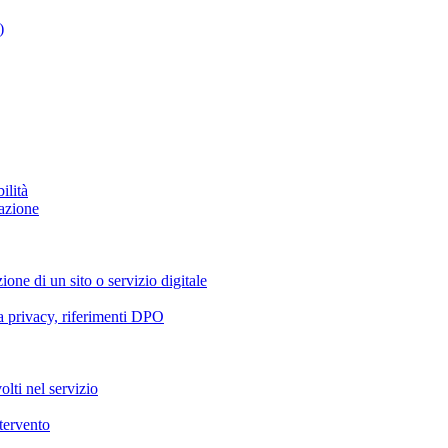
)
ilità
azione
ione di un sito o servizio digitale
va privacy, riferimenti DPO
olti nel servizio
ntervento