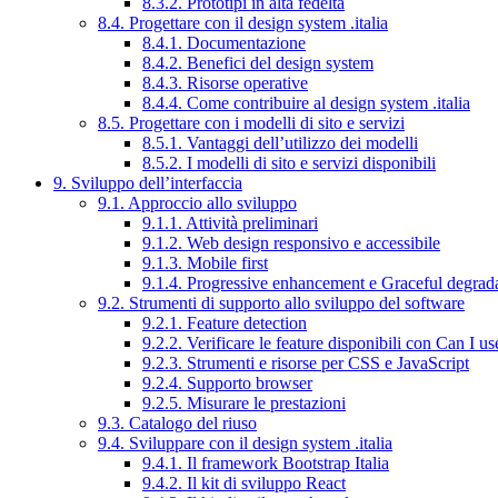
8.3.2. Prototipi in alta fedeltà
8.4. Progettare con il design system .italia
8.4.1. Documentazione
8.4.2. Benefici del design system
8.4.3. Risorse operative
8.4.4. Come contribuire al design system .italia
8.5. Progettare con i modelli di sito e servizi
8.5.1. Vantaggi dell’utilizzo dei modelli
8.5.2. I modelli di sito e servizi disponibili
9. Sviluppo dell’interfaccia
9.1. Approccio allo sviluppo
9.1.1. Attività preliminari
9.1.2. Web design responsivo e accessibile
9.1.3. Mobile first
9.1.4. Progressive enhancement e Graceful degrad
9.2. Strumenti di supporto allo sviluppo del software
9.2.1. Feature detection
9.2.2. Verificare le feature disponibili con Can I us
9.2.3. Strumenti e risorse per CSS e JavaScript
9.2.4. Supporto browser
9.2.5. Misurare le prestazioni
9.3. Catalogo del riuso
9.4. Sviluppare con il design system .italia
9.4.1. Il framework Bootstrap Italia
9.4.2. Il kit di sviluppo React