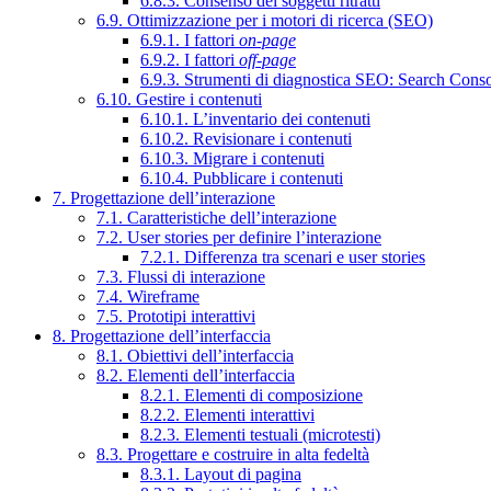
6.8.3. Consenso dei soggetti ritratti
6.9. Ottimizzazione per i motori di ricerca (SEO)
6.9.1. I fattori
on-page
6.9.2. I fattori
off-page
6.9.3. Strumenti di diagnostica SEO: Search Cons
6.10. Gestire i contenuti
6.10.1. L’inventario dei contenuti
6.10.2. Revisionare i contenuti
6.10.3. Migrare i contenuti
6.10.4. Pubblicare i contenuti
7. Progettazione dell’interazione
7.1. Caratteristiche dell’interazione
7.2. User stories per definire l’interazione
7.2.1. Differenza tra scenari e user stories
7.3. Flussi di interazione
7.4. Wireframe
7.5. Prototipi interattivi
8. Progettazione dell’interfaccia
8.1. Obiettivi dell’interfaccia
8.2. Elementi dell’interfaccia
8.2.1. Elementi di composizione
8.2.2. Elementi interattivi
8.2.3. Elementi testuali (microtesti)
8.3. Progettare e costruire in alta fedeltà
8.3.1. Layout di pagina