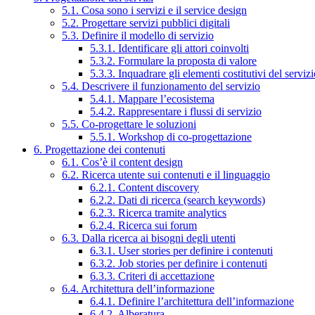
5.1. Cosa sono i servizi e il service design
5.2. Progettare servizi pubblici digitali
5.3. Definire il modello di servizio
5.3.1. Identificare gli attori coinvolti
5.3.2. Formulare la proposta di valore
5.3.3. Inquadrare gli elementi costitutivi del serviz
5.4. Descrivere il funzionamento del servizio
5.4.1. Mappare l’ecosistema
5.4.2. Rappresentare i flussi di servizio
5.5. Co-progettare le soluzioni
5.5.1. Workshop di co-progettazione
6. Progettazione dei contenuti
6.1. Cos’è il content design
6.2. Ricerca utente sui contenuti e il linguaggio
6.2.1. Content discovery
6.2.2. Dati di ricerca (search keywords)
6.2.3. Ricerca tramite analytics
6.2.4. Ricerca sui forum
6.3. Dalla ricerca ai bisogni degli utenti
6.3.1. User stories per definire i contenuti
6.3.2. Job stories per definire i contenuti
6.3.3. Criteri di accettazione
6.4. Architettura dell’informazione
6.4.1. Definire l’architettura dell’informazione
6.4.2. Alberatura