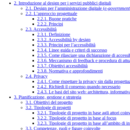
2. Introduzione al design per i servizi pubblici digitali
2.1. Design per l’amministrazione digitale (
e-government
2.2. L’approccio progettuale
2.2.1. Buone pratiche
2.2.2. Principi
2.3. Accessibilità
2.3.1. Definizione
2.3.2. Accessibilità by design
2.3.3. Principi per l’accessibilità
2.3.4. Linee guida e criteri di successo
2.3.5. Come rilasciare una dichiarazione di accessib
2.3.6. Meccanismo di feedback e procedura di attu
2.3.7. Obiettivi accessibilità
2.3.8. Normativa e approfondimenti
2.4. Privacy
2.4.1. Come rispettare la privacy sin dalla progettaz
2.4.2. Richiedi il consenso quando necessario
2.4.3. Le basi del sito web: architettura, informati
3. Pianificazione, gestione e strategia
3.1. Obiettivi del progetto
3.2. Tipologie di progetti
3.2.1. Tipologie di progetto in base agli attori coinv
3.2.2. Tipologie di progetto in base al focus
3.2.3. Tipologie di progetto in base all’ambito di i
3.3. Competenze, ruoli e figure coinvolte