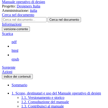
Manuale operativo di design
Progetto:
Designers Italia
Amministrazione:
italia
Cerca nel documento
Cerca nel documento
Informazioni
versione-corrente
Scarica
pdf
html
epub
Sorgente
Azioni
indice dei contenuti
Sommario
1. Scopo, destinatari e uso del Manuale operativo di design
1.1. Versionamento e storico
1.2. Consultazione del manuale
1.3. Contribuisci al manuale