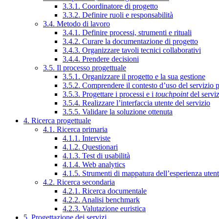
3.3.1. Coordinatore di progetto
3.3.2. Definire ruoli e responsabilità
3.4. Metodo di lavoro
3.4.1. Definire processi, strumenti e rituali
3.4.2. Curare la documentazione di progetto
3.4.3. Organizzare tavoli tecnici collaborativi
3.4.4. Prendere decisioni
3.5. Il processo progettuale
3.5.1. Organizzare il progetto e la sua gestione
3.5.2. Comprendere il contesto d’uso del servizio 
3.5.3. Progettare i processi e i
touchpoint
del servi
3.5.4. Realizzare l’interfaccia utente del servizio
3.5.5. Validare la soluzione ottenuta
4. Ricerca progettuale
4.1. Ricerca primaria
4.1.1. Interviste
4.1.2. Questionari
4.1.3. Test di usabilità
4.1.4. Web analytics
4.1.5. Strumenti di mappatura dell’esperienza uten
4.2. Ricerca secondaria
4.2.1. Ricerca documentale
4.2.2. Analisi benchmark
4.2.3. Valutazione euristica
5. Progettazione dei servizi