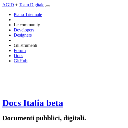
AGID
+
Team Digitale
Piano Triennale
Le community
Developers
Designers
Gli strumenti
Forum
Docs
GitHub
Docs Italia
beta
Documenti pubblici, digitali.