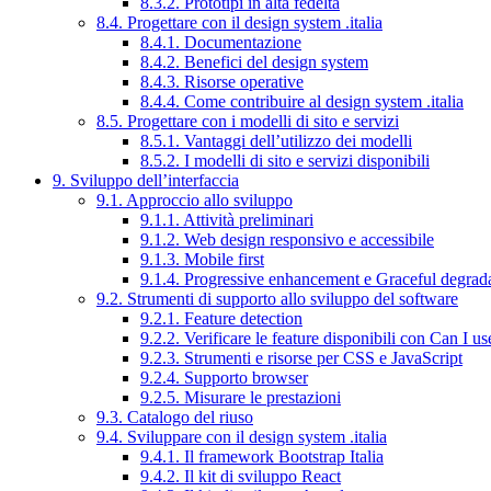
8.3.2. Prototipi in alta fedeltà
8.4. Progettare con il design system .italia
8.4.1. Documentazione
8.4.2. Benefici del design system
8.4.3. Risorse operative
8.4.4. Come contribuire al design system .italia
8.5. Progettare con i modelli di sito e servizi
8.5.1. Vantaggi dell’utilizzo dei modelli
8.5.2. I modelli di sito e servizi disponibili
9. Sviluppo dell’interfaccia
9.1. Approccio allo sviluppo
9.1.1. Attività preliminari
9.1.2. Web design responsivo e accessibile
9.1.3. Mobile first
9.1.4. Progressive enhancement e Graceful degrad
9.2. Strumenti di supporto allo sviluppo del software
9.2.1. Feature detection
9.2.2. Verificare le feature disponibili con Can I us
9.2.3. Strumenti e risorse per CSS e JavaScript
9.2.4. Supporto browser
9.2.5. Misurare le prestazioni
9.3. Catalogo del riuso
9.4. Sviluppare con il design system .italia
9.4.1. Il framework Bootstrap Italia
9.4.2. Il kit di sviluppo React