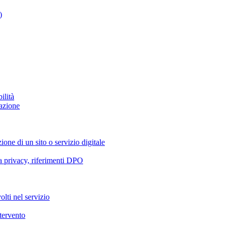
)
ilità
azione
ione di un sito o servizio digitale
va privacy, riferimenti DPO
olti nel servizio
ntervento