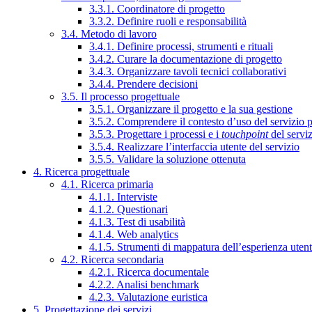
3.3.1. Coordinatore di progetto
3.3.2. Definire ruoli e responsabilità
3.4. Metodo di lavoro
3.4.1. Definire processi, strumenti e rituali
3.4.2. Curare la documentazione di progetto
3.4.3. Organizzare tavoli tecnici collaborativi
3.4.4. Prendere decisioni
3.5. Il processo progettuale
3.5.1. Organizzare il progetto e la sua gestione
3.5.2. Comprendere il contesto d’uso del servizio 
3.5.3. Progettare i processi e i
touchpoint
del servi
3.5.4. Realizzare l’interfaccia utente del servizio
3.5.5. Validare la soluzione ottenuta
4. Ricerca progettuale
4.1. Ricerca primaria
4.1.1. Interviste
4.1.2. Questionari
4.1.3. Test di usabilità
4.1.4. Web analytics
4.1.5. Strumenti di mappatura dell’esperienza uten
4.2. Ricerca secondaria
4.2.1. Ricerca documentale
4.2.2. Analisi benchmark
4.2.3. Valutazione euristica
5. Progettazione dei servizi