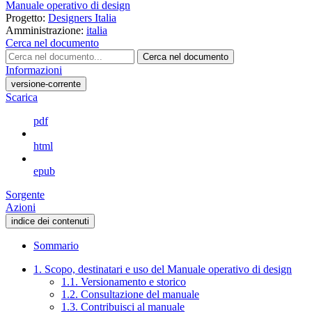
Manuale operativo di design
Progetto:
Designers Italia
Amministrazione:
italia
Cerca nel documento
Cerca nel documento
Informazioni
versione-corrente
Scarica
pdf
html
epub
Sorgente
Azioni
indice dei contenuti
Sommario
1. Scopo, destinatari e uso del Manuale operativo di design
1.1. Versionamento e storico
1.2. Consultazione del manuale
1.3. Contribuisci al manuale