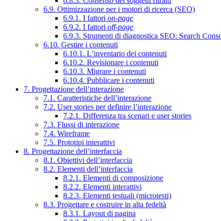
6.8.3. Consenso dei soggetti ritratti
6.9. Ottimizzazione per i motori di ricerca (SEO)
6.9.1. I fattori
on-page
6.9.2. I fattori
off-page
6.9.3. Strumenti di diagnostica SEO: Search Cons
6.10. Gestire i contenuti
6.10.1. L’inventario dei contenuti
6.10.2. Revisionare i contenuti
6.10.3. Migrare i contenuti
6.10.4. Pubblicare i contenuti
7. Progettazione dell’interazione
7.1. Caratteristiche dell’interazione
7.2. User stories per definire l’interazione
7.2.1. Differenza tra scenari e user stories
7.3. Flussi di interazione
7.4. Wireframe
7.5. Prototipi interattivi
8. Progettazione dell’interfaccia
8.1. Obiettivi dell’interfaccia
8.2. Elementi dell’interfaccia
8.2.1. Elementi di composizione
8.2.2. Elementi interattivi
8.2.3. Elementi testuali (microtesti)
8.3. Progettare e costruire in alta fedeltà
8.3.1. Layout di pagina