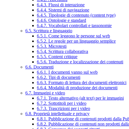
6.4.3. Flussi di interazione
6.4.4. Sistemi di navigazione
6.4.5. Tipologie di contenuto (content type)
6.4.6. Ontologie e standard
6.4.7. Vocabolari controllati e tassonomie
6.5. Scrittura e linguaggio
6.5.1. Come leggono le persone sul web
6.5.2. Le regole per un linguaggio semplice
6.5.3. Microtesti
6.5.4. Scrittura collaborativa
6.5.5. Content critique
6.5.6. Traduzione e localizzazione dei contenuti
6.6. Documenti
6.6.1. I documenti vanno sul web
6.6.2. Tipi di documenti
6.6.3. Formato di lettura dei documenti elettronici
6.6.4. Modalità di produzione dei documenti
6.7. Immagini e video
6.7.1. Testo alternativo (alt text) per le immagini
6.7.2. Sottotitoli per i video
6.7.3. Trascrizioni per i video
6.8. Proprietà intellettuale e privacy
6.8.1. Pubblicazione di contenuti prodotti dalla P
6.8.2. Pubblicazione di contenuti non prodotti dal