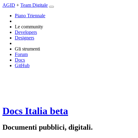
AGID
+
Team Digitale
Piano Triennale
Le community
Developers
Designers
Gli strumenti
Forum
Docs
GitHub
Docs Italia
beta
Documenti pubblici, digitali.