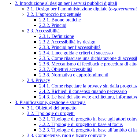
2. Introduzione al design per i servizi pubblici digitali
2.1. Design per l’amministrazione digitale (
e-government
2.2. L’approccio progettuale
2.2.1. Buone pratiche
2.2.2. Principi
2.3. Accessibilità
2.3.1. Definizione
2.3.2. Accessibilità by design
2.3.3. Principi per l’accessibilità
2.3.4. Linee guida e criteri di successo
2.3.5. Come rilasciare una dichiarazione di accessib
2.3.6. Meccanismo di feedback e procedura di attu
2.3.7. Obiettivi accessibilità
2.3.8. Normativa e approfondimenti
2.4. Privacy
2.4.1. Come rispettare la privacy sin dalla progettaz
2.4.2. Richiedi il consenso quando necessario
2.4.3. Le basi del sito web: architettura, informati
3. Pianificazione, gestione e strategia
3.1. Obiettivi del progetto
3.2. Tipologie di progetti
3.2.1. Tipologie di progetto in base agli attori coinv
3.2.2. Tipologie di progetto in base al focus
3.2.3. Tipologie di progetto in base all’ambito di i
3.3. Competenze, ruoli e figure coinvolte