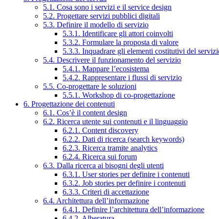
5.1. Cosa sono i servizi e il service design
5.2. Progettare servizi pubblici digitali
5.3. Definire il modello di servizio
5.3.1. Identificare gli attori coinvolti
5.3.2. Formulare la proposta di valore
5.3.3. Inquadrare gli elementi costitutivi del serviz
5.4. Descrivere il funzionamento del servizio
5.4.1. Mappare l’ecosistema
5.4.2. Rappresentare i flussi di servizio
5.5. Co-progettare le soluzioni
5.5.1. Workshop di co-progettazione
6. Progettazione dei contenuti
6.1. Cos’è il content design
6.2. Ricerca utente sui contenuti e il linguaggio
6.2.1. Content discovery
6.2.2. Dati di ricerca (search keywords)
6.2.3. Ricerca tramite analytics
6.2.4. Ricerca sui forum
6.3. Dalla ricerca ai bisogni degli utenti
6.3.1. User stories per definire i contenuti
6.3.2. Job stories per definire i contenuti
6.3.3. Criteri di accettazione
6.4. Architettura dell’informazione
6.4.1. Definire l’architettura dell’informazione
6.4.2. Alberatura