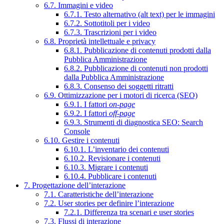
6.7. Immagini e video
6.7.1. Testo alternativo (alt text) per le immagini
6.7.2. Sottotitoli per i video
6.7.3. Trascrizioni per i video
6.8. Proprietà intellettuale e privacy
6.8.1. Pubblicazione di contenuti prodotti dalla
Pubblica Amministrazione
6.8.2. Pubblicazione di contenuti non prodotti
dalla Pubblica Amministrazione
6.8.3. Consenso dei soggetti ritratti
6.9. Ottimizzazione per i motori di ricerca (SEO)
6.9.1. I fattori
on-page
6.9.2. I fattori
off-page
6.9.3. Strumenti di diagnostica SEO: Search
Console
6.10. Gestire i contenuti
6.10.1. L’inventario dei contenuti
6.10.2. Revisionare i contenuti
6.10.3. Migrare i contenuti
6.10.4. Pubblicare i contenuti
7. Progettazione dell’interazione
7.1. Caratteristiche dell’interazione
7.2. User stories per definire l’interazione
7.2.1. Differenza tra scenari e user stories
7.3. Flussi di interazione