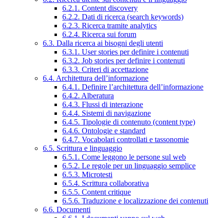
6.2.1. Content discovery
6.2.2. Dati di ricerca (search keywords)
6.2.3. Ricerca tramite analytics
6.2.4. Ricerca sui forum
6.3. Dalla ricerca ai bisogni degli utenti
6.3.1. User stories per definire i contenuti
6.3.2. Job stories per definire i contenuti
6.3.3. Criteri di accettazione
6.4. Architettura dell’informazione
6.4.1. Definire l’architettura dell’informazione
6.4.2. Alberatura
6.4.3. Flussi di interazione
6.4.4. Sistemi di navigazione
6.4.5. Tipologie di contenuto (content type)
6.4.6. Ontologie e standard
6.4.7. Vocabolari controllati e tassonomie
6.5. Scrittura e linguaggio
6.5.1. Come leggono le persone sul web
6.5.2. Le regole per un linguaggio semplice
6.5.3. Microtesti
6.5.4. Scrittura collaborativa
6.5.5. Content critique
6.5.6. Traduzione e localizzazione dei contenuti
6.6. Documenti