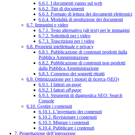
6.6.1. I documenti vanno sul web
6.6.2. Tipi di documenti
6.6.3. Formato di lettura dei documenti elettronici
6.6.4. Modalità di produzione dei documenti
6.7. Immagini e video
6.7.1. Testo alternativo (alt text) per le immagini
6.7.2. Sottotitoli per i video
6.7.3. Trascrizioni per i video
6.8. Proprietà intellettuale e privacy
6.8.1. Pubblicazione di contenuti prodotti dalla
Pubblica Amministrazione
6.8.2. Pubblicazione di contenuti non prodotti
dalla Pubblica Amministrazione
6.8.3. Consenso dei soggetti ritratti
6.9. Ottimizzazione per i motori di ricerca (SEO)
6.9.1. I fattori
on-page
6.9.2. I fattori
off-page
6.9.3. Strumenti di diagnostica SEO: Search
Console
6.10. Gestire i contenuti
6.10.1. L’inventario dei contenuti
6.10.2. Revisionare i contenuti
6.10.3. Migrare i contenuti
6.10.4. Pubblicare i contenuti
7. Progettazione dell’interazione