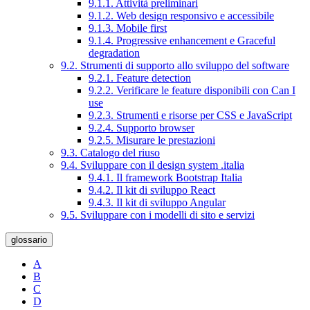
9.1.1. Attività preliminari
9.1.2. Web design responsivo e accessibile
9.1.3. Mobile first
9.1.4. Progressive enhancement e Graceful
degradation
9.2. Strumenti di supporto allo sviluppo del software
9.2.1. Feature detection
9.2.2. Verificare le feature disponibili con Can I
use
9.2.3. Strumenti e risorse per CSS e JavaScript
9.2.4. Supporto browser
9.2.5. Misurare le prestazioni
9.3. Catalogo del riuso
9.4. Sviluppare con il design system .italia
9.4.1. Il framework Bootstrap Italia
9.4.2. Il kit di sviluppo React
9.4.3. Il kit di sviluppo Angular
9.5. Sviluppare con i modelli di sito e servizi
glossario
A
B
C
D