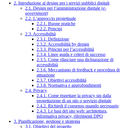
2. Introduzione al design per i servizi pubblici digitali
2.1. Design per l’amministrazione digitale (
e-
government
)
2.2. L’approccio progettuale
2.2.1. Buone pratiche
2.2.2. Principi
2.3. Accessibilità
2.3.1. Definizione
2.3.2. Accessibilità by design
2.3.3. Principi per l’accessibilità
2.3.4. Linee guida e criteri di successo
2.3.5. Come rilasciare una dichiarazione di
accessibilità
2.3.6. Meccanismo di feedback e procedura di
attuazione
2.3.7. Obiettivi accessibilità
2.3.8. Normativa e approfondimenti
2.4. Privacy
2.4.1. Come rispettare la privacy sin dalla
progettazione di un sito o servizio digitale
2.4.2. Richiedi il consenso quando necessario
2.4.3. Le basi del sito web: architettura,
informativa privacy, riferimenti DPO
3. Pianificazione, gestione e strategia
3.1. Obiettivi del progetto