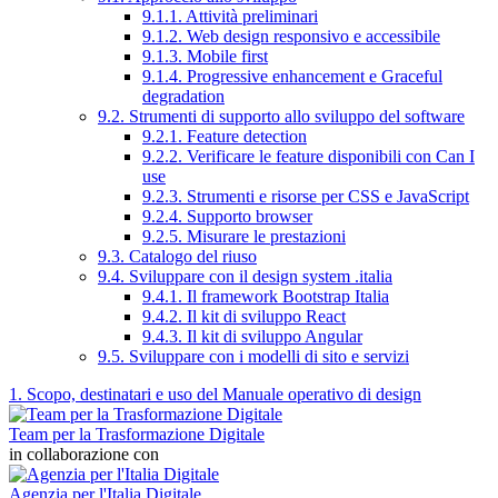
9.1.1. Attività preliminari
9.1.2. Web design responsivo e accessibile
9.1.3. Mobile first
9.1.4. Progressive enhancement e Graceful
degradation
9.2. Strumenti di supporto allo sviluppo del software
9.2.1. Feature detection
9.2.2. Verificare le feature disponibili con Can I
use
9.2.3. Strumenti e risorse per CSS e JavaScript
9.2.4. Supporto browser
9.2.5. Misurare le prestazioni
9.3. Catalogo del riuso
9.4. Sviluppare con il design system .italia
9.4.1. Il framework Bootstrap Italia
9.4.2. Il kit di sviluppo React
9.4.3. Il kit di sviluppo Angular
9.5. Sviluppare con i modelli di sito e servizi
1. Scopo, destinatari e uso del Manuale operativo di design
Team per la Trasformazione Digitale
in collaborazione con
Agenzia per l'Italia Digitale