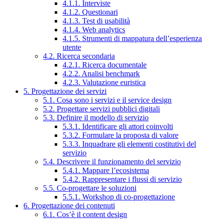
4.1.1. Interviste
4.1.2. Questionari
4.1.3. Test di usabilità
4.1.4. Web analytics
4.1.5. Strumenti di mappatura dell’esperienza
utente
4.2. Ricerca secondaria
4.2.1. Ricerca documentale
4.2.2. Analisi benchmark
4.2.3. Valutazione euristica
5. Progettazione dei servizi
5.1. Cosa sono i servizi e il service design
5.2. Progettare servizi pubblici digitali
5.3. Definire il modello di servizio
5.3.1. Identificare gli attori coinvolti
5.3.2. Formulare la proposta di valore
5.3.3. Inquadrare gli elementi costitutivi del
servizio
5.4. Descrivere il funzionamento del servizio
5.4.1. Mappare l’ecosistema
5.4.2. Rappresentare i flussi di servizio
5.5. Co-progettare le soluzioni
5.5.1. Workshop di co-progettazione
6. Progettazione dei contenuti
6.1. Cos’è il content design