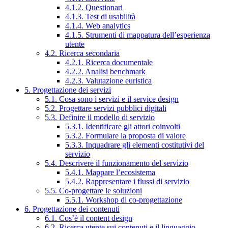
4.1.2. Questionari
4.1.3. Test di usabilità
4.1.4. Web analytics
4.1.5. Strumenti di mappatura dell’esperienza
utente
4.2. Ricerca secondaria
4.2.1. Ricerca documentale
4.2.2. Analisi benchmark
4.2.3. Valutazione euristica
5. Progettazione dei servizi
5.1. Cosa sono i servizi e il service design
5.2. Progettare servizi pubblici digitali
5.3. Definire il modello di servizio
5.3.1. Identificare gli attori coinvolti
5.3.2. Formulare la proposta di valore
5.3.3. Inquadrare gli elementi costitutivi del
servizio
5.4. Descrivere il funzionamento del servizio
5.4.1. Mappare l’ecosistema
5.4.2. Rappresentare i flussi di servizio
5.5. Co-progettare le soluzioni
5.5.1. Workshop di co-progettazione
6. Progettazione dei contenuti
6.1. Cos’è il content design
6.2. Ricerca utente sui contenuti e il linguaggio