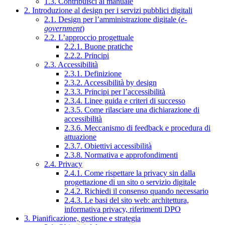
1.3. Contribuisci al manuale
2. Introduzione al design per i servizi pubblici digitali
2.1. Design per l’amministrazione digitale (
e-
government
)
2.2. L’approccio progettuale
2.2.1. Buone pratiche
2.2.2. Principi
2.3. Accessibilità
2.3.1. Definizione
2.3.2. Accessibilità by design
2.3.3. Principi per l’accessibilità
2.3.4. Linee guida e criteri di successo
2.3.5. Come rilasciare una dichiarazione di
accessibilità
2.3.6. Meccanismo di feedback e procedura di
attuazione
2.3.7. Obiettivi accessibilità
2.3.8. Normativa e approfondimenti
2.4. Privacy
2.4.1. Come rispettare la privacy sin dalla
progettazione di un sito o servizio digitale
2.4.2. Richiedi il consenso quando necessario
2.4.3. Le basi del sito web: architettura,
informativa privacy, riferimenti DPO
3. Pianificazione, gestione e strategia