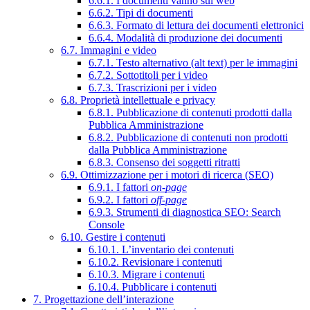
6.6.1. I documenti vanno sul web
6.6.2. Tipi di documenti
6.6.3. Formato di lettura dei documenti elettronici
6.6.4. Modalità di produzione dei documenti
6.7. Immagini e video
6.7.1. Testo alternativo (alt text) per le immagini
6.7.2. Sottotitoli per i video
6.7.3. Trascrizioni per i video
6.8. Proprietà intellettuale e privacy
6.8.1. Pubblicazione di contenuti prodotti dalla
Pubblica Amministrazione
6.8.2. Pubblicazione di contenuti non prodotti
dalla Pubblica Amministrazione
6.8.3. Consenso dei soggetti ritratti
6.9. Ottimizzazione per i motori di ricerca (SEO)
6.9.1. I fattori
on-page
6.9.2. I fattori
off-page
6.9.3. Strumenti di diagnostica SEO: Search
Console
6.10. Gestire i contenuti
6.10.1. L’inventario dei contenuti
6.10.2. Revisionare i contenuti
6.10.3. Migrare i contenuti
6.10.4. Pubblicare i contenuti
7. Progettazione dell’interazione