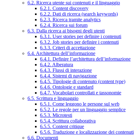
6.2. Ricerca utente sui contenuti e il linguaggio
6.2.1. Content discovery
6.2.2. Dati di ricerca (search keywords)
6.2.3. Ricerca tramite analytics
6.2.4. Ricerca sui forum
6.3. Dalla ricerca ai bisogni degli utenti
6.3.1. User stories per definire i contenuti
6.3.2. Job stories per definire i contenuti
6.3.3. Criteri di accettazione
6.4. Architettura dell’informazione
6.4.1. Definire l’architettura dell’informazione
6.4.2. Alberatura
6.4.3. Flussi di interazione
6.4.4. Sistemi di navigazione
6.4.5. Tipologie di contenuto (content type)
6.4.6. Ontologie e standard
6.4.7. Vocabolari controllati e tassonomie
6.5. Scrittura e linguaggio
6.5.1. Come leggono le persone sul web
6.5.2. Le regole per un linguaggio semplice
6.5.3. Microtesti
6.5.4. Scrittura collaborativa
6.5.5. Content critique
6.5.6. Traduzione e localizzazione dei contenuti
6.6. Documenti