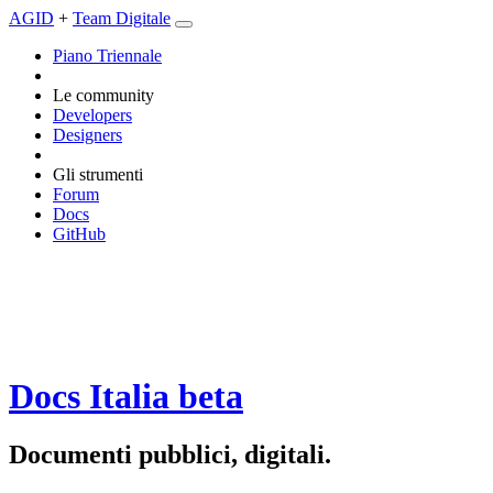
AGID
+
Team Digitale
Piano Triennale
Le community
Developers
Designers
Gli strumenti
Forum
Docs
GitHub
Docs Italia
beta
Documenti pubblici, digitali.