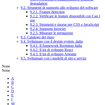
degradation
9.2. Strumenti di supporto allo sviluppo del software
9.2.1. Feature detection
9.2.2. Verificare le feature disponibili con Can I
use
9.2.3. Strumenti e risorse per CSS e JavaScript
9.2.4. Supporto browser
9.2.5. Misurare le prestazioni
9.3. Catalogo del riuso
9.4. Sviluppare con il design system .italia
9.4.1. Il framework Bootstrap Italia
9.4.2. Il kit di sviluppo React
9.4.3. Il kit di sviluppo Angular
9.5. Sviluppare con i modelli di sito e servizi
None
None
A
B
C
D
E
I
M