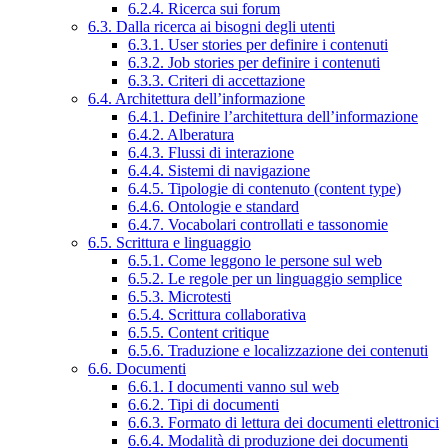
6.2.4. Ricerca sui forum
6.3. Dalla ricerca ai bisogni degli utenti
6.3.1. User stories per definire i contenuti
6.3.2. Job stories per definire i contenuti
6.3.3. Criteri di accettazione
6.4. Architettura dell’informazione
6.4.1. Definire l’architettura dell’informazione
6.4.2. Alberatura
6.4.3. Flussi di interazione
6.4.4. Sistemi di navigazione
6.4.5. Tipologie di contenuto (content type)
6.4.6. Ontologie e standard
6.4.7. Vocabolari controllati e tassonomie
6.5. Scrittura e linguaggio
6.5.1. Come leggono le persone sul web
6.5.2. Le regole per un linguaggio semplice
6.5.3. Microtesti
6.5.4. Scrittura collaborativa
6.5.5. Content critique
6.5.6. Traduzione e localizzazione dei contenuti
6.6. Documenti
6.6.1. I documenti vanno sul web
6.6.2. Tipi di documenti
6.6.3. Formato di lettura dei documenti elettronici
6.6.4. Modalità di produzione dei documenti