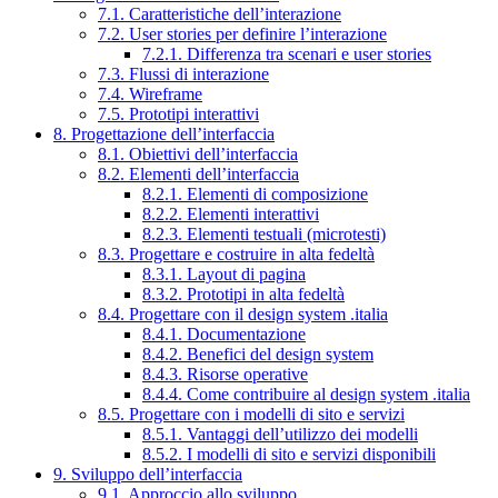
7.1. Caratteristiche dell’interazione
7.2. User stories per definire l’interazione
7.2.1. Differenza tra scenari e user stories
7.3. Flussi di interazione
7.4. Wireframe
7.5. Prototipi interattivi
8. Progettazione dell’interfaccia
8.1. Obiettivi dell’interfaccia
8.2. Elementi dell’interfaccia
8.2.1. Elementi di composizione
8.2.2. Elementi interattivi
8.2.3. Elementi testuali (microtesti)
8.3. Progettare e costruire in alta fedeltà
8.3.1. Layout di pagina
8.3.2. Prototipi in alta fedeltà
8.4. Progettare con il design system .italia
8.4.1. Documentazione
8.4.2. Benefici del design system
8.4.3. Risorse operative
8.4.4. Come contribuire al design system .italia
8.5. Progettare con i modelli di sito e servizi
8.5.1. Vantaggi dell’utilizzo dei modelli
8.5.2. I modelli di sito e servizi disponibili
9. Sviluppo dell’interfaccia
9.1. Approccio allo sviluppo