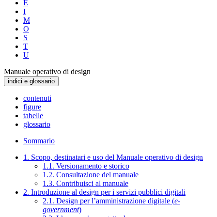
E
I
M
O
S
T
U
Manuale operativo di design
indici e glossario
contenuti
figure
tabelle
glossario
Sommario
1. Scopo, destinatari e uso del Manuale operativo di design
1.1. Versionamento e storico
1.2. Consultazione del manuale
1.3. Contribuisci al manuale
2. Introduzione al design per i servizi pubblici digitali
2.1. Design per l’amministrazione digitale (
e-
government
)