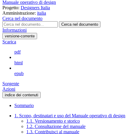
Manuale operativo di design
Progetto:
Designers Italia
Amministrazione:
italia
Cerca nel documento
Cerca nel documento
Informazioni
versione-corrente
Scarica
pdf
html
epub
Sorgente
Azioni
indice dei contenuti
Sommario
1. Scopo, destinatari e uso del Manuale operativo di design
1.1. Versionamento e storico
1.2. Consultazione del manuale
1.3. Contribuisci al manuale