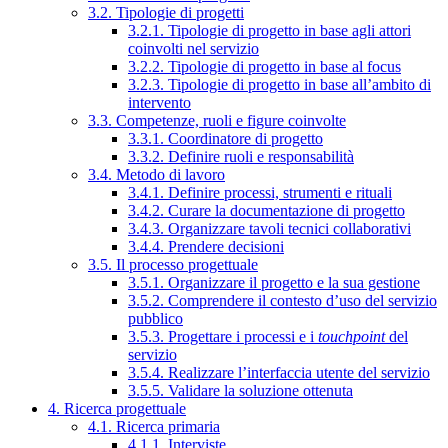
3.2. Tipologie di progetti
3.2.1. Tipologie di progetto in base agli attori
coinvolti nel servizio
3.2.2. Tipologie di progetto in base al focus
3.2.3. Tipologie di progetto in base all’ambito di
intervento
3.3. Competenze, ruoli e figure coinvolte
3.3.1. Coordinatore di progetto
3.3.2. Definire ruoli e responsabilità
3.4. Metodo di lavoro
3.4.1. Definire processi, strumenti e rituali
3.4.2. Curare la documentazione di progetto
3.4.3. Organizzare tavoli tecnici collaborativi
3.4.4. Prendere decisioni
3.5. Il processo progettuale
3.5.1. Organizzare il progetto e la sua gestione
3.5.2. Comprendere il contesto d’uso del servizio
pubblico
3.5.3. Progettare i processi e i
touchpoint
del
servizio
3.5.4. Realizzare l’interfaccia utente del servizio
3.5.5. Validare la soluzione ottenuta
4. Ricerca progettuale
4.1. Ricerca primaria
4.1.1. Interviste