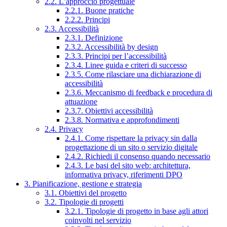
2.2. L’approccio progettuale
2.2.1. Buone pratiche
2.2.2. Principi
2.3. Accessibilità
2.3.1. Definizione
2.3.2. Accessibilità by design
2.3.3. Principi per l’accessibilità
2.3.4. Linee guida e criteri di successo
2.3.5. Come rilasciare una dichiarazione di
accessibilità
2.3.6. Meccanismo di feedback e procedura di
attuazione
2.3.7. Obiettivi accessibilità
2.3.8. Normativa e approfondimenti
2.4. Privacy
2.4.1. Come rispettare la privacy sin dalla
progettazione di un sito o servizio digitale
2.4.2. Richiedi il consenso quando necessario
2.4.3. Le basi del sito web: architettura,
informativa privacy, riferimenti DPO
3. Pianificazione, gestione e strategia
3.1. Obiettivi del progetto
3.2. Tipologie di progetti
3.2.1. Tipologie di progetto in base agli attori
coinvolti nel servizio