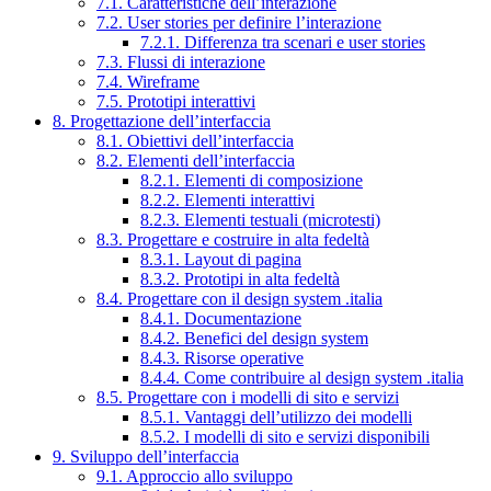
7.1. Caratteristiche dell’interazione
7.2. User stories per definire l’interazione
7.2.1. Differenza tra scenari e user stories
7.3. Flussi di interazione
7.4. Wireframe
7.5. Prototipi interattivi
8. Progettazione dell’interfaccia
8.1. Obiettivi dell’interfaccia
8.2. Elementi dell’interfaccia
8.2.1. Elementi di composizione
8.2.2. Elementi interattivi
8.2.3. Elementi testuali (microtesti)
8.3. Progettare e costruire in alta fedeltà
8.3.1. Layout di pagina
8.3.2. Prototipi in alta fedeltà
8.4. Progettare con il design system .italia
8.4.1. Documentazione
8.4.2. Benefici del design system
8.4.3. Risorse operative
8.4.4. Come contribuire al design system .italia
8.5. Progettare con i modelli di sito e servizi
8.5.1. Vantaggi dell’utilizzo dei modelli
8.5.2. I modelli di sito e servizi disponibili
9. Sviluppo dell’interfaccia
9.1. Approccio allo sviluppo