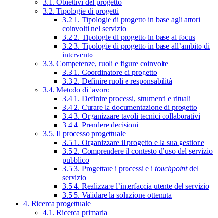
3.1. Obiettivi del progetto
3.2. Tipologie di progetti
3.2.1. Tipologie di progetto in base agli attori
coinvolti nel servizio
3.2.2. Tipologie di progetto in base al focus
3.2.3. Tipologie di progetto in base all’ambito di
intervento
3.3. Competenze, ruoli e figure coinvolte
3.3.1. Coordinatore di progetto
3.3.2. Definire ruoli e responsabilità
3.4. Metodo di lavoro
3.4.1. Definire processi, strumenti e rituali
3.4.2. Curare la documentazione di progetto
3.4.3. Organizzare tavoli tecnici collaborativi
3.4.4. Prendere decisioni
3.5. Il processo progettuale
3.5.1. Organizzare il progetto e la sua gestione
3.5.2. Comprendere il contesto d’uso del servizio
pubblico
3.5.3. Progettare i processi e i
touchpoint
del
servizio
3.5.4. Realizzare l’interfaccia utente del servizio
3.5.5. Validare la soluzione ottenuta
4. Ricerca progettuale
4.1. Ricerca primaria