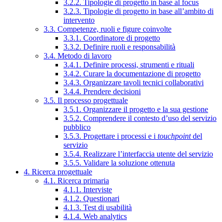
3.2.2. Tipologie di progetto in base al focus
3.2.3. Tipologie di progetto in base all’ambito di
intervento
3.3. Competenze, ruoli e figure coinvolte
3.3.1. Coordinatore di progetto
3.3.2. Definire ruoli e responsabilità
3.4. Metodo di lavoro
3.4.1. Definire processi, strumenti e rituali
3.4.2. Curare la documentazione di progetto
3.4.3. Organizzare tavoli tecnici collaborativi
3.4.4. Prendere decisioni
3.5. Il processo progettuale
3.5.1. Organizzare il progetto e la sua gestione
3.5.2. Comprendere il contesto d’uso del servizio
pubblico
3.5.3. Progettare i processi e i
touchpoint
del
servizio
3.5.4. Realizzare l’interfaccia utente del servizio
3.5.5. Validare la soluzione ottenuta
4. Ricerca progettuale
4.1. Ricerca primaria
4.1.1. Interviste
4.1.2. Questionari
4.1.3. Test di usabilità
4.1.4. Web analytics