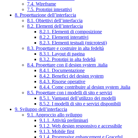
7.4. Wireframe
7.5. Prototipi interattivi
8. Progettazione dell’interfaccia
8.1. Obiettivi dell’interfaccia
8.2. Elementi dell’interfaccia
8.2.1. Elementi di composizione
8.2.2. Elementi interattivi
8.2.3. Elementi testuali (microtesti)
8.3. Progettare e costruire in alta fedeltà
8.3.1. Layout di pagina
8.3.2. Prototipi in alta fedeltà
8.4. Progettare con il design system .italia
8.4.1. Documentazione
8.4.2. Benefici del design system
8.4.3. Risorse operative
8.4.4. Come contribuire al design system .italia
8.5. Progettare con i modelli di sito e servizi
8.5.1. Vantaggi dell’utilizzo dei modelli
8.5.2. I modelli di sito e servizi disponibili
9. Sviluppo dell’interfaccia
9.1. Approccio allo sviluppo
9.1.1. Attività preliminari
9.1.2. Web design responsivo e accessibile
9.1.3. Mobile first
9.1.4. Progressive enhancement e Graceful