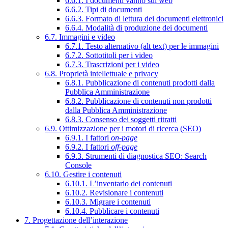
6.6.1. I documenti vanno sul web
6.6.2. Tipi di documenti
6.6.3. Formato di lettura dei documenti elettronici
6.6.4. Modalità di produzione dei documenti
6.7. Immagini e video
6.7.1. Testo alternativo (alt text) per le immagini
6.7.2. Sottotitoli per i video
6.7.3. Trascrizioni per i video
6.8. Proprietà intellettuale e privacy
6.8.1. Pubblicazione di contenuti prodotti dalla
Pubblica Amministrazione
6.8.2. Pubblicazione di contenuti non prodotti
dalla Pubblica Amministrazione
6.8.3. Consenso dei soggetti ritratti
6.9. Ottimizzazione per i motori di ricerca (SEO)
6.9.1. I fattori
on-page
6.9.2. I fattori
off-page
6.9.3. Strumenti di diagnostica SEO: Search
Console
6.10. Gestire i contenuti
6.10.1. L’inventario dei contenuti
6.10.2. Revisionare i contenuti
6.10.3. Migrare i contenuti
6.10.4. Pubblicare i contenuti
7. Progettazione dell’interazione