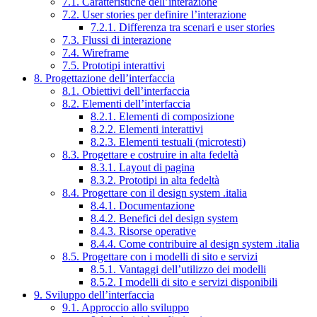
7.1. Caratteristiche dell’interazione
7.2. User stories per definire l’interazione
7.2.1. Differenza tra scenari e user stories
7.3. Flussi di interazione
7.4. Wireframe
7.5. Prototipi interattivi
8. Progettazione dell’interfaccia
8.1. Obiettivi dell’interfaccia
8.2. Elementi dell’interfaccia
8.2.1. Elementi di composizione
8.2.2. Elementi interattivi
8.2.3. Elementi testuali (microtesti)
8.3. Progettare e costruire in alta fedeltà
8.3.1. Layout di pagina
8.3.2. Prototipi in alta fedeltà
8.4. Progettare con il design system .italia
8.4.1. Documentazione
8.4.2. Benefici del design system
8.4.3. Risorse operative
8.4.4. Come contribuire al design system .italia
8.5. Progettare con i modelli di sito e servizi
8.5.1. Vantaggi dell’utilizzo dei modelli
8.5.2. I modelli di sito e servizi disponibili
9. Sviluppo dell’interfaccia
9.1. Approccio allo sviluppo