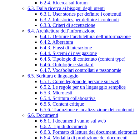
6.2.4. Ricerca sui forum
6.3. Dalla ricerca ai bisogni degli utenti
6.3.1. User stories per definire i contenuti
6.3.2. Job stories per definire i contenuti
6.3.3. Criteri di accettazione
6.4. Architettura dell’informazione
6.4.1. Definire l’architettura dell’informazione
6.4.2. Alberatura
6.4.3. Flussi di interazione
6.4.4. Sistemi di navigazione
6.4.5. Tipologie di contenuto (content type)
6.4.6. Ontologie e standard
6.4.7. Vocabolari controllati e tassonomie
6.5. Scrittura e linguaggio
6.5.1. Come leggono le persone sul web
6.5.2. Le regole per un linguaggio semplice
6.5.3. Microtesti
6.5.4. Scrittura collaborativa
6.5.5. Content critique
6.5.6. Traduzione e localizzazione dei contenuti
6.6. Documenti
6.6.1. I documenti vanno sul web
6.6.2. Tipi di documenti
6.6.3. Formato di lettura dei documenti elettronici
6.6.4. Modalità di produzione dei documenti