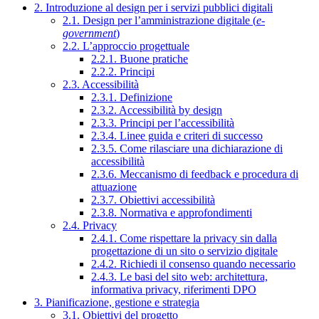
2. Introduzione al design per i servizi pubblici digitali
2.1. Design per l’amministrazione digitale (
e-
government
)
2.2. L’approccio progettuale
2.2.1. Buone pratiche
2.2.2. Principi
2.3. Accessibilità
2.3.1. Definizione
2.3.2. Accessibilità by design
2.3.3. Principi per l’accessibilità
2.3.4. Linee guida e criteri di successo
2.3.5. Come rilasciare una dichiarazione di
accessibilità
2.3.6. Meccanismo di feedback e procedura di
attuazione
2.3.7. Obiettivi accessibilità
2.3.8. Normativa e approfondimenti
2.4. Privacy
2.4.1. Come rispettare la privacy sin dalla
progettazione di un sito o servizio digitale
2.4.2. Richiedi il consenso quando necessario
2.4.3. Le basi del sito web: architettura,
informativa privacy, riferimenti DPO
3. Pianificazione, gestione e strategia
3.1. Obiettivi del progetto