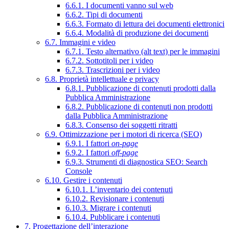
6.6.1. I documenti vanno sul web
6.6.2. Tipi di documenti
6.6.3. Formato di lettura dei documenti elettronici
6.6.4. Modalità di produzione dei documenti
6.7. Immagini e video
6.7.1. Testo alternativo (alt text) per le immagini
6.7.2. Sottotitoli per i video
6.7.3. Trascrizioni per i video
6.8. Proprietà intellettuale e privacy
6.8.1. Pubblicazione di contenuti prodotti dalla
Pubblica Amministrazione
6.8.2. Pubblicazione di contenuti non prodotti
dalla Pubblica Amministrazione
6.8.3. Consenso dei soggetti ritratti
6.9. Ottimizzazione per i motori di ricerca (SEO)
6.9.1. I fattori
on-page
6.9.2. I fattori
off-page
6.9.3. Strumenti di diagnostica SEO: Search
Console
6.10. Gestire i contenuti
6.10.1. L’inventario dei contenuti
6.10.2. Revisionare i contenuti
6.10.3. Migrare i contenuti
6.10.4. Pubblicare i contenuti
7. Progettazione dell’interazione