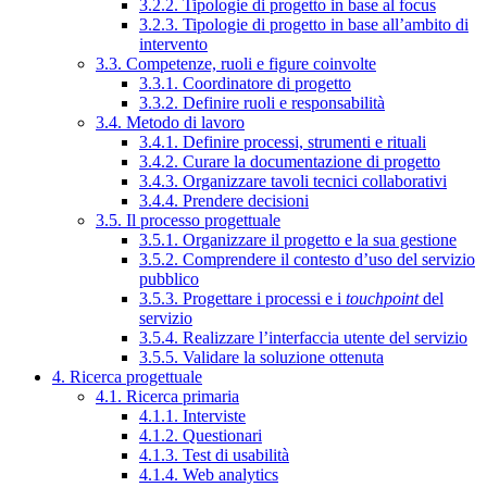
3.2.2. Tipologie di progetto in base al focus
3.2.3. Tipologie di progetto in base all’ambito di
intervento
3.3. Competenze, ruoli e figure coinvolte
3.3.1. Coordinatore di progetto
3.3.2. Definire ruoli e responsabilità
3.4. Metodo di lavoro
3.4.1. Definire processi, strumenti e rituali
3.4.2. Curare la documentazione di progetto
3.4.3. Organizzare tavoli tecnici collaborativi
3.4.4. Prendere decisioni
3.5. Il processo progettuale
3.5.1. Organizzare il progetto e la sua gestione
3.5.2. Comprendere il contesto d’uso del servizio
pubblico
3.5.3. Progettare i processi e i
touchpoint
del
servizio
3.5.4. Realizzare l’interfaccia utente del servizio
3.5.5. Validare la soluzione ottenuta
4. Ricerca progettuale
4.1. Ricerca primaria
4.1.1. Interviste
4.1.2. Questionari
4.1.3. Test di usabilità
4.1.4. Web analytics