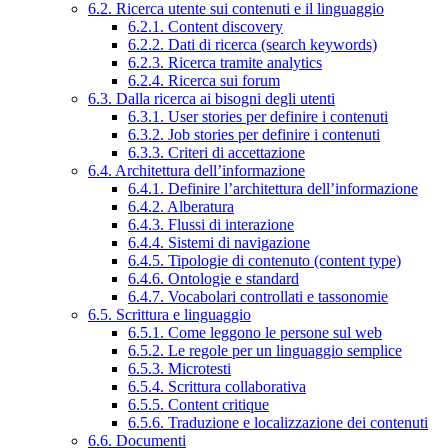
6.2. Ricerca utente sui contenuti e il linguaggio
6.2.1. Content discovery
6.2.2. Dati di ricerca (search keywords)
6.2.3. Ricerca tramite analytics
6.2.4. Ricerca sui forum
6.3. Dalla ricerca ai bisogni degli utenti
6.3.1. User stories per definire i contenuti
6.3.2. Job stories per definire i contenuti
6.3.3. Criteri di accettazione
6.4. Architettura dell’informazione
6.4.1. Definire l’architettura dell’informazione
6.4.2. Alberatura
6.4.3. Flussi di interazione
6.4.4. Sistemi di navigazione
6.4.5. Tipologie di contenuto (content type)
6.4.6. Ontologie e standard
6.4.7. Vocabolari controllati e tassonomie
6.5. Scrittura e linguaggio
6.5.1. Come leggono le persone sul web
6.5.2. Le regole per un linguaggio semplice
6.5.3. Microtesti
6.5.4. Scrittura collaborativa
6.5.5. Content critique
6.5.6. Traduzione e localizzazione dei contenuti
6.6. Documenti