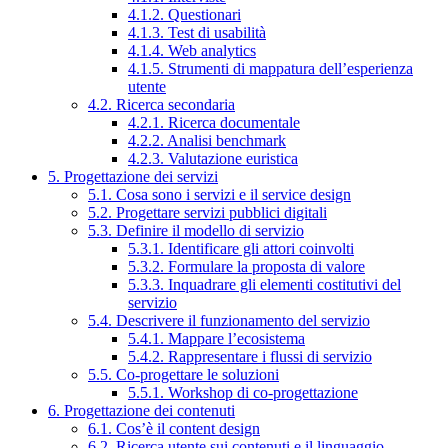
4.1.2. Questionari
4.1.3. Test di usabilità
4.1.4. Web analytics
4.1.5. Strumenti di mappatura dell’esperienza
utente
4.2. Ricerca secondaria
4.2.1. Ricerca documentale
4.2.2. Analisi benchmark
4.2.3. Valutazione euristica
5. Progettazione dei servizi
5.1. Cosa sono i servizi e il service design
5.2. Progettare servizi pubblici digitali
5.3. Definire il modello di servizio
5.3.1. Identificare gli attori coinvolti
5.3.2. Formulare la proposta di valore
5.3.3. Inquadrare gli elementi costitutivi del
servizio
5.4. Descrivere il funzionamento del servizio
5.4.1. Mappare l’ecosistema
5.4.2. Rappresentare i flussi di servizio
5.5. Co-progettare le soluzioni
5.5.1. Workshop di co-progettazione
6. Progettazione dei contenuti
6.1. Cos’è il content design
6.2. Ricerca utente sui contenuti e il linguaggio