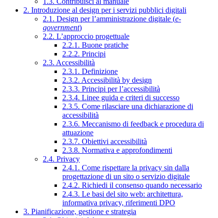
1.3. Contribuisci al manuale
2. Introduzione al design per i servizi pubblici digitali
2.1. Design per l’amministrazione digitale (
e-
government
)
2.2. L’approccio progettuale
2.2.1. Buone pratiche
2.2.2. Principi
2.3. Accessibilità
2.3.1. Definizione
2.3.2. Accessibilità by design
2.3.3. Principi per l’accessibilità
2.3.4. Linee guida e criteri di successo
2.3.5. Come rilasciare una dichiarazione di
accessibilità
2.3.6. Meccanismo di feedback e procedura di
attuazione
2.3.7. Obiettivi accessibilità
2.3.8. Normativa e approfondimenti
2.4. Privacy
2.4.1. Come rispettare la privacy sin dalla
progettazione di un sito o servizio digitale
2.4.2. Richiedi il consenso quando necessario
2.4.3. Le basi del sito web: architettura,
informativa privacy, riferimenti DPO
3. Pianificazione, gestione e strategia