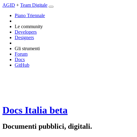
AGID
+
Team Digitale
Piano Triennale
Le community
Developers
Designers
Gli strumenti
Forum
Docs
GitHub
Docs Italia
beta
Documenti pubblici, digitali.