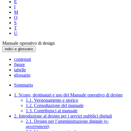
E
I
M
O
S
T
U
Manuale operativo di design
indici e glossario
contenuti
figure
tabelle
glossario
Sommario
1. Scopo, destinatari e uso del Manuale operativo di design
1.1. Versionamento e storico
1.2. Consultazione del manuale
1.3. Contribuisci al manuale
2. Introduzione al design per i servizi pubblici digitali
2.1. Design per l’amministrazione digitale (
e-
government
)