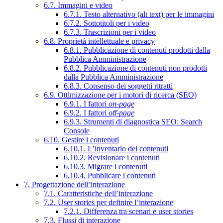
6.7. Immagini e video
6.7.1. Testo alternativo (alt text) per le immagini
6.7.2. Sottotitoli per i video
6.7.3. Trascrizioni per i video
6.8. Proprietà intellettuale e privacy
6.8.1. Pubblicazione di contenuti prodotti dalla
Pubblica Amministrazione
6.8.2. Pubblicazione di contenuti non prodotti
dalla Pubblica Amministrazione
6.8.3. Consenso dei soggetti ritratti
6.9. Ottimizzazione per i motori di ricerca (SEO)
6.9.1. I fattori
on-page
6.9.2. I fattori
off-page
6.9.3. Strumenti di diagnostica SEO: Search
Console
6.10. Gestire i contenuti
6.10.1. L’inventario dei contenuti
6.10.2. Revisionare i contenuti
6.10.3. Migrare i contenuti
6.10.4. Pubblicare i contenuti
7. Progettazione dell’interazione
7.1. Caratteristiche dell’interazione
7.2. User stories per definire l’interazione
7.2.1. Differenza tra scenari e user stories
7.3. Flussi di interazione