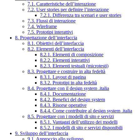
7.1. Caratteristiche dell’interazione
7.2. User stories per definire l’interazione
7.2.1. Differenza tra scenari e user stories
7.3. Flussi di interazione
7.4. Wireframe
7.5. Prototipi interattivi
8. Progettazione dell’interfaccia
8.1. Obiettivi dell’interfaccia
8.2. Elementi dell’interfaccia
8.2.1. Elementi di composizione
8.2.2. Elementi interattivi
8.2.3. Elementi testuali (microtesti)
8.3. Progettare e costruire in alta fedeltà
8.3.1. Layout di pagina
8.3.2. Prototipi in alta fedeltà
8.4. Progettare con il design system .italia
8.4.1. Documentazione
8.4.2. Benefici del design system
8.4.3. Risorse operative
8.4.4. Come contribuire al design system .italia
8.5. Progettare con i modelli di sito e servizi
8.5.1. Vantaggi dell’utilizzo dei modelli
8.5.2. I modelli di sito e servizi disponibili
9. Sviluppo dell’interfaccia
9.1. Approccio allo sviluppo