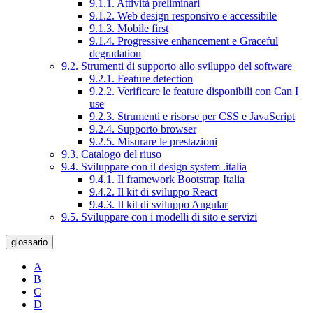
9.1.1. Attività preliminari
9.1.2. Web design responsivo e accessibile
9.1.3. Mobile first
9.1.4. Progressive enhancement e Graceful
degradation
9.2. Strumenti di supporto allo sviluppo del software
9.2.1. Feature detection
9.2.2. Verificare le feature disponibili con Can I
use
9.2.3. Strumenti e risorse per CSS e JavaScript
9.2.4. Supporto browser
9.2.5. Misurare le prestazioni
9.3. Catalogo del riuso
9.4. Sviluppare con il design system .italia
9.4.1. Il framework Bootstrap Italia
9.4.2. Il kit di sviluppo React
9.4.3. Il kit di sviluppo Angular
9.5. Sviluppare con i modelli di sito e servizi
glossario
A
B
C
D