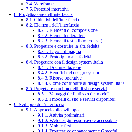
7.4. Wireframe
7.5. Prototipi interattivi
8. Progettazione dell’interfaccia
8.1. Obiettivi dell’interfaccia
8.2. Elementi dell’interfaccia
8.2.1. Elementi di composizione
8.2.2. Elementi interattivi
8.2.3. Elementi testuali (microtesti)
8.3. Progettare e costruire in alta fedeltà
8.3.1. Layout di pagina
8.3.2. Prototipi in alta fedeltà
8.4. Progettare con il design system .italia
8.4.1. Documentazione
8.4.2. Benefici del design system
8.4.3. Risorse operative
8.4.4. Come contribuire al design system .italia
8.5. Progettare con i modelli di sito e servizi
8.5.1. Vantaggi dell’utilizzo dei modelli
8.5.2. I modelli di sito e servizi disponibili
9. Sviluppo dell’interfaccia
9.1. Approccio allo sviluppo
9.1.1. Attività preliminari
9.1.2. Web design responsivo e accessibile
9.1.3. Mobile first
9.1.4. Progressive enhancement e Graceful