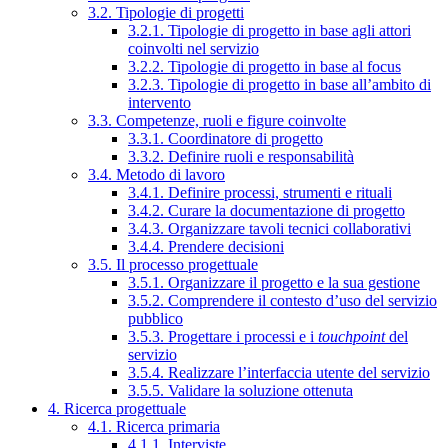
3.2. Tipologie di progetti
3.2.1. Tipologie di progetto in base agli attori
coinvolti nel servizio
3.2.2. Tipologie di progetto in base al focus
3.2.3. Tipologie di progetto in base all’ambito di
intervento
3.3. Competenze, ruoli e figure coinvolte
3.3.1. Coordinatore di progetto
3.3.2. Definire ruoli e responsabilità
3.4. Metodo di lavoro
3.4.1. Definire processi, strumenti e rituali
3.4.2. Curare la documentazione di progetto
3.4.3. Organizzare tavoli tecnici collaborativi
3.4.4. Prendere decisioni
3.5. Il processo progettuale
3.5.1. Organizzare il progetto e la sua gestione
3.5.2. Comprendere il contesto d’uso del servizio
pubblico
3.5.3. Progettare i processi e i
touchpoint
del
servizio
3.5.4. Realizzare l’interfaccia utente del servizio
3.5.5. Validare la soluzione ottenuta
4. Ricerca progettuale
4.1. Ricerca primaria
4.1.1. Interviste