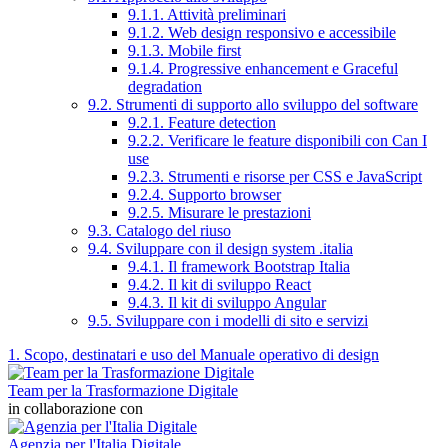
9.1.1. Attività preliminari
9.1.2. Web design responsivo e accessibile
9.1.3. Mobile first
9.1.4. Progressive enhancement e Graceful
degradation
9.2. Strumenti di supporto allo sviluppo del software
9.2.1. Feature detection
9.2.2. Verificare le feature disponibili con Can I
use
9.2.3. Strumenti e risorse per CSS e JavaScript
9.2.4. Supporto browser
9.2.5. Misurare le prestazioni
9.3. Catalogo del riuso
9.4. Sviluppare con il design system .italia
9.4.1. Il framework Bootstrap Italia
9.4.2. Il kit di sviluppo React
9.4.3. Il kit di sviluppo Angular
9.5. Sviluppare con i modelli di sito e servizi
1. Scopo, destinatari e uso del Manuale operativo di design
Team per la Trasformazione Digitale
in collaborazione con
Agenzia per l'Italia Digitale