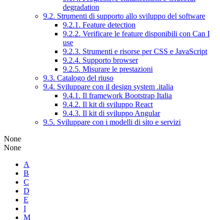
degradation
9.2. Strumenti di supporto allo sviluppo del software
9.2.1. Feature detection
9.2.2. Verificare le feature disponibili con Can I
use
9.2.3. Strumenti e risorse per CSS e JavaScript
9.2.4. Supporto browser
9.2.5. Misurare le prestazioni
9.3. Catalogo del riuso
9.4. Sviluppare con il design system .italia
9.4.1. Il framework Bootstrap Italia
9.4.2. Il kit di sviluppo React
9.4.3. Il kit di sviluppo Angular
9.5. Sviluppare con i modelli di sito e servizi
None
None
A
B
C
D
E
I
M