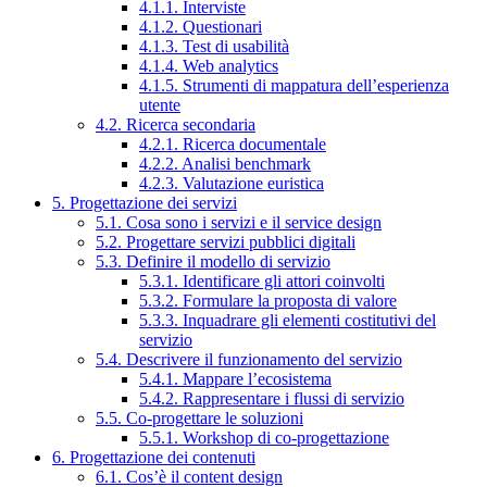
4.1.1. Interviste
4.1.2. Questionari
4.1.3. Test di usabilità
4.1.4. Web analytics
4.1.5. Strumenti di mappatura dell’esperienza
utente
4.2. Ricerca secondaria
4.2.1. Ricerca documentale
4.2.2. Analisi benchmark
4.2.3. Valutazione euristica
5. Progettazione dei servizi
5.1. Cosa sono i servizi e il service design
5.2. Progettare servizi pubblici digitali
5.3. Definire il modello di servizio
5.3.1. Identificare gli attori coinvolti
5.3.2. Formulare la proposta di valore
5.3.3. Inquadrare gli elementi costitutivi del
servizio
5.4. Descrivere il funzionamento del servizio
5.4.1. Mappare l’ecosistema
5.4.2. Rappresentare i flussi di servizio
5.5. Co-progettare le soluzioni
5.5.1. Workshop di co-progettazione
6. Progettazione dei contenuti
6.1. Cos’è il content design