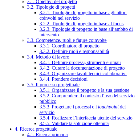
3.1. Obiettivi del progetto
3.2. Tipologie di progetti
3.2.1. Tipologie di progetto in base agli attori
coinvolti nel servizio
3.2.2. Tipologie di progetto in base al focus
3.2.3. Tipologie di progetto in base all’ambito di
intervento
3.3. Competenze, ruoli e figure coinvolte
3.3.1. Coordinatore di progetto
3.3.2. Definire ruoli e responsabilità
3.4. Metodo di lavoro
3.4.1. Definire processi, strumenti e rituali
3.4.2. Curare la documentazione di progetto
3.4.3. Organizzare tavoli tecnici collaborativi
3.4.4. Prendere decisioni
3.5. Il processo progettuale
3.5.1. Organizzare il progetto e la sua gestione
3.5.2. Comprendere il contesto d’uso del servizio
pubblico
3.5.3. Progettare i processi e i
touchpoint
del
servizio
3.5.4. Realizzare l’interfaccia utente del servizio
3.5.5. Validare la soluzione ottenuta
4. Ricerca progettuale
4.1. Ricerca primaria