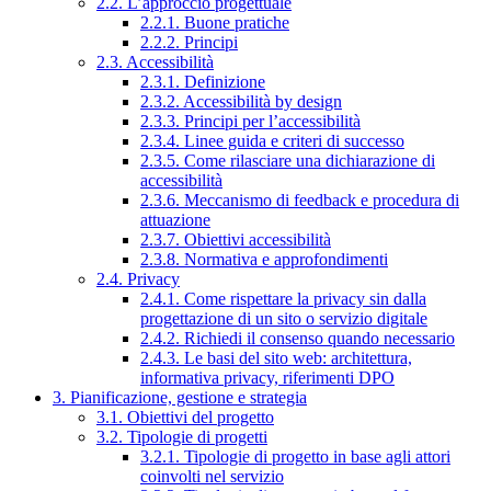
2.2. L’approccio progettuale
2.2.1. Buone pratiche
2.2.2. Principi
2.3. Accessibilità
2.3.1. Definizione
2.3.2. Accessibilità by design
2.3.3. Principi per l’accessibilità
2.3.4. Linee guida e criteri di successo
2.3.5. Come rilasciare una dichiarazione di
accessibilità
2.3.6. Meccanismo di feedback e procedura di
attuazione
2.3.7. Obiettivi accessibilità
2.3.8. Normativa e approfondimenti
2.4. Privacy
2.4.1. Come rispettare la privacy sin dalla
progettazione di un sito o servizio digitale
2.4.2. Richiedi il consenso quando necessario
2.4.3. Le basi del sito web: architettura,
informativa privacy, riferimenti DPO
3. Pianificazione, gestione e strategia
3.1. Obiettivi del progetto
3.2. Tipologie di progetti
3.2.1. Tipologie di progetto in base agli attori
coinvolti nel servizio