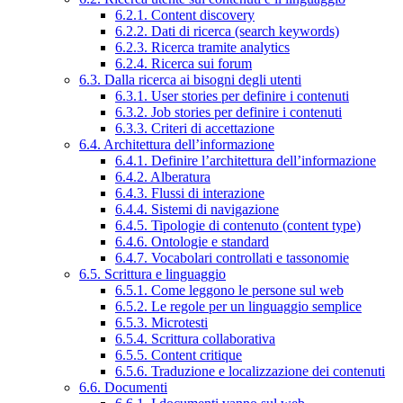
6.2.1. Content discovery
6.2.2. Dati di ricerca (search keywords)
6.2.3. Ricerca tramite analytics
6.2.4. Ricerca sui forum
6.3. Dalla ricerca ai bisogni degli utenti
6.3.1. User stories per definire i contenuti
6.3.2. Job stories per definire i contenuti
6.3.3. Criteri di accettazione
6.4. Architettura dell’informazione
6.4.1. Definire l’architettura dell’informazione
6.4.2. Alberatura
6.4.3. Flussi di interazione
6.4.4. Sistemi di navigazione
6.4.5. Tipologie di contenuto (content type)
6.4.6. Ontologie e standard
6.4.7. Vocabolari controllati e tassonomie
6.5. Scrittura e linguaggio
6.5.1. Come leggono le persone sul web
6.5.2. Le regole per un linguaggio semplice
6.5.3. Microtesti
6.5.4. Scrittura collaborativa
6.5.5. Content critique
6.5.6. Traduzione e localizzazione dei contenuti
6.6. Documenti