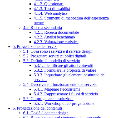
4.1.2. Questionari
4.1.3. Test di usabilità
4.1.4. Web analytics
4.1.5. Strumenti di mappatura dell’esperienza
utente
4.2. Ricerca secondaria
4.2.1. Ricerca documentale
4.2.2. Analisi benchmark
4.2.3. Valutazione euristica
5. Progettazione dei servizi
5.1. Cosa sono i servizi e il service design
5.2. Progettare servizi pubblici digitali
5.3. Definire il modello di servizio
5.3.1. Identificare gli attori coinvolti
5.3.2. Formulare la proposta di valore
5.3.3. Inquadrare gli elementi costitutivi del
servizio
5.4. Descrivere il funzionamento del servizio
5.4.1. Mappare l’ecosistema
5.4.2. Rappresentare i flussi di servizio
5.5. Co-progettare le soluzioni
5.5.1. Workshop di co-progettazione
6. Progettazione dei contenuti
6.1. Cos’è il content design
6.2. Ricerca utente sui contenuti e il linguaggio