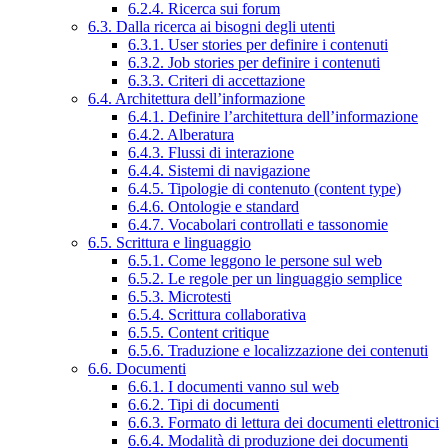
6.2.4. Ricerca sui forum
6.3. Dalla ricerca ai bisogni degli utenti
6.3.1. User stories per definire i contenuti
6.3.2. Job stories per definire i contenuti
6.3.3. Criteri di accettazione
6.4. Architettura dell’informazione
6.4.1. Definire l’architettura dell’informazione
6.4.2. Alberatura
6.4.3. Flussi di interazione
6.4.4. Sistemi di navigazione
6.4.5. Tipologie di contenuto (content type)
6.4.6. Ontologie e standard
6.4.7. Vocabolari controllati e tassonomie
6.5. Scrittura e linguaggio
6.5.1. Come leggono le persone sul web
6.5.2. Le regole per un linguaggio semplice
6.5.3. Microtesti
6.5.4. Scrittura collaborativa
6.5.5. Content critique
6.5.6. Traduzione e localizzazione dei contenuti
6.6. Documenti
6.6.1. I documenti vanno sul web
6.6.2. Tipi di documenti
6.6.3. Formato di lettura dei documenti elettronici
6.6.4. Modalità di produzione dei documenti