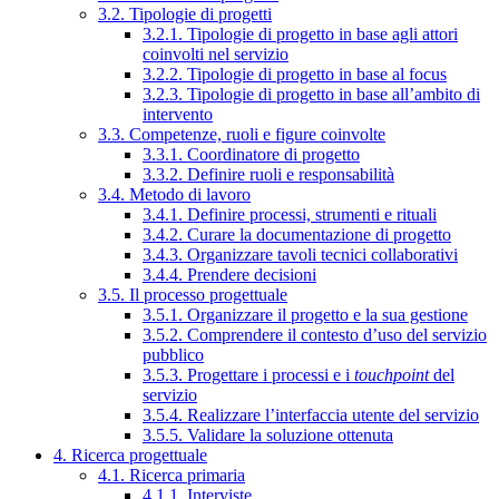
3.2. Tipologie di progetti
3.2.1. Tipologie di progetto in base agli attori
coinvolti nel servizio
3.2.2. Tipologie di progetto in base al focus
3.2.3. Tipologie di progetto in base all’ambito di
intervento
3.3. Competenze, ruoli e figure coinvolte
3.3.1. Coordinatore di progetto
3.3.2. Definire ruoli e responsabilità
3.4. Metodo di lavoro
3.4.1. Definire processi, strumenti e rituali
3.4.2. Curare la documentazione di progetto
3.4.3. Organizzare tavoli tecnici collaborativi
3.4.4. Prendere decisioni
3.5. Il processo progettuale
3.5.1. Organizzare il progetto e la sua gestione
3.5.2. Comprendere il contesto d’uso del servizio
pubblico
3.5.3. Progettare i processi e i
touchpoint
del
servizio
3.5.4. Realizzare l’interfaccia utente del servizio
3.5.5. Validare la soluzione ottenuta
4. Ricerca progettuale
4.1. Ricerca primaria
4.1.1. Interviste