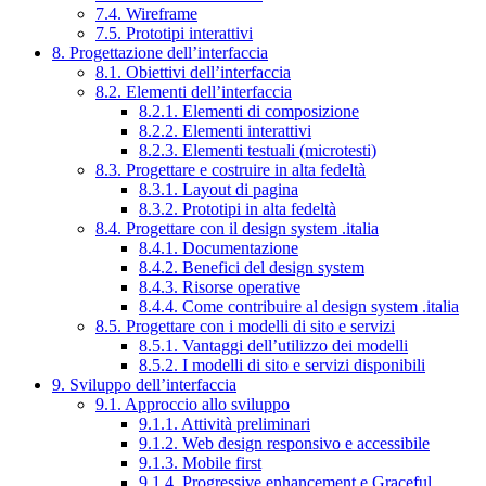
7.4. Wireframe
7.5. Prototipi interattivi
8. Progettazione dell’interfaccia
8.1. Obiettivi dell’interfaccia
8.2. Elementi dell’interfaccia
8.2.1. Elementi di composizione
8.2.2. Elementi interattivi
8.2.3. Elementi testuali (microtesti)
8.3. Progettare e costruire in alta fedeltà
8.3.1. Layout di pagina
8.3.2. Prototipi in alta fedeltà
8.4. Progettare con il design system .italia
8.4.1. Documentazione
8.4.2. Benefici del design system
8.4.3. Risorse operative
8.4.4. Come contribuire al design system .italia
8.5. Progettare con i modelli di sito e servizi
8.5.1. Vantaggi dell’utilizzo dei modelli
8.5.2. I modelli di sito e servizi disponibili
9. Sviluppo dell’interfaccia
9.1. Approccio allo sviluppo
9.1.1. Attività preliminari
9.1.2. Web design responsivo e accessibile
9.1.3. Mobile first
9.1.4. Progressive enhancement e Graceful