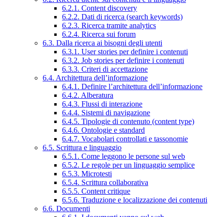
6.2.1. Content discovery
6.2.2. Dati di ricerca (search keywords)
6.2.3. Ricerca tramite analytics
6.2.4. Ricerca sui forum
6.3. Dalla ricerca ai bisogni degli utenti
6.3.1. User stories per definire i contenuti
6.3.2. Job stories per definire i contenuti
6.3.3. Criteri di accettazione
6.4. Architettura dell’informazione
6.4.1. Definire l’architettura dell’informazione
6.4.2. Alberatura
6.4.3. Flussi di interazione
6.4.4. Sistemi di navigazione
6.4.5. Tipologie di contenuto (content type)
6.4.6. Ontologie e standard
6.4.7. Vocabolari controllati e tassonomie
6.5. Scrittura e linguaggio
6.5.1. Come leggono le persone sul web
6.5.2. Le regole per un linguaggio semplice
6.5.3. Microtesti
6.5.4. Scrittura collaborativa
6.5.5. Content critique
6.5.6. Traduzione e localizzazione dei contenuti
6.6. Documenti