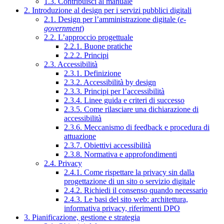
1.3. Contribuisci al manuale
2. Introduzione al design per i servizi pubblici digitali
2.1. Design per l’amministrazione digitale (
e-
government
)
2.2. L’approccio progettuale
2.2.1. Buone pratiche
2.2.2. Principi
2.3. Accessibilità
2.3.1. Definizione
2.3.2. Accessibilità by design
2.3.3. Principi per l’accessibilità
2.3.4. Linee guida e criteri di successo
2.3.5. Come rilasciare una dichiarazione di
accessibilità
2.3.6. Meccanismo di feedback e procedura di
attuazione
2.3.7. Obiettivi accessibilità
2.3.8. Normativa e approfondimenti
2.4. Privacy
2.4.1. Come rispettare la privacy sin dalla
progettazione di un sito o servizio digitale
2.4.2. Richiedi il consenso quando necessario
2.4.3. Le basi del sito web: architettura,
informativa privacy, riferimenti DPO
3. Pianificazione, gestione e strategia