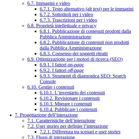
6.7. Immagini e video
6.7.1. Testo alternativo (alt text) per le immagini
6.7.2. Sottotitoli per i video
6.7.3. Trascrizioni per i video
6.8. Proprietà intellettuale e privacy
6.8.1. Pubblicazione di contenuti prodotti dalla
Pubblica Amministrazione
6.8.2. Pubblicazione di contenuti non prodotti
dalla Pubblica Amministrazione
6.8.3. Consenso dei soggetti ritratti
6.9. Ottimizzazione per i motori di ricerca (SEO)
6.9.1. I fattori
on-page
6.9.2. I fattori
off-page
6.9.3. Strumenti di diagnostica SEO: Search
Console
6.10. Gestire i contenuti
6.10.1. L’inventario dei contenuti
6.10.2. Revisionare i contenuti
6.10.3. Migrare i contenuti
6.10.4. Pubblicare i contenuti
7. Progettazione dell’interazione
7.1. Caratteristiche dell’interazione
7.2. User stories per definire l’interazione
7.2.1. Differenza tra scenari e user stories
7.3. Flussi di interazione