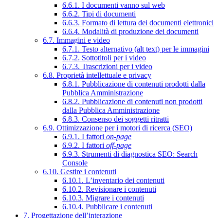
6.6.1. I documenti vanno sul web
6.6.2. Tipi di documenti
6.6.3. Formato di lettura dei documenti elettronici
6.6.4. Modalità di produzione dei documenti
6.7. Immagini e video
6.7.1. Testo alternativo (alt text) per le immagini
6.7.2. Sottotitoli per i video
6.7.3. Trascrizioni per i video
6.8. Proprietà intellettuale e privacy
6.8.1. Pubblicazione di contenuti prodotti dalla
Pubblica Amministrazione
6.8.2. Pubblicazione di contenuti non prodotti
dalla Pubblica Amministrazione
6.8.3. Consenso dei soggetti ritratti
6.9. Ottimizzazione per i motori di ricerca (SEO)
6.9.1. I fattori
on-page
6.9.2. I fattori
off-page
6.9.3. Strumenti di diagnostica SEO: Search
Console
6.10. Gestire i contenuti
6.10.1. L’inventario dei contenuti
6.10.2. Revisionare i contenuti
6.10.3. Migrare i contenuti
6.10.4. Pubblicare i contenuti
7. Progettazione dell’interazione