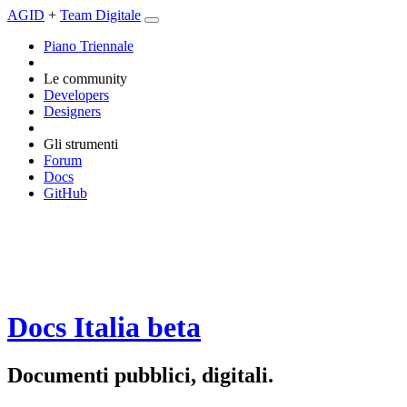
AGID
+
Team Digitale
Piano Triennale
Le community
Developers
Designers
Gli strumenti
Forum
Docs
GitHub
Docs Italia
beta
Documenti pubblici, digitali.