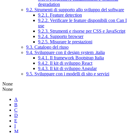
degradation
9.2. Strumenti di supporto allo sviluppo del software
9.2.1. Feature detection
9.2.2. Verificare le feature disponibili con Can I
use
9.2.3. Strumenti e risorse per CSS e JavaScript
9.2.4. Supporto browser
9.2.5. Misurare le prestazioni
9.3. Catalogo del riuso
9.4. Sviluppare con il design system .italia
9.4.1. Il framework Bootstrap Italia
9.4.2. Il kit di sviluppo React
9.4.3. Il kit di sviluppo Angular
9.5. Sviluppare con i modelli di sito e servizi
None
None
A
B
C
D
E
I
M