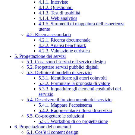
4.1.1. Interviste
4.1.2. Questionari
4.1.3. Test di usabilità
4.1.4. Web analytics
4.1.5. Strumenti di mappatura dell’esperienza
utente
4.2. Ricerca secondaria
4.2.1. Ricerca documentale
4.2.2. Analisi benchmark
4.2.3. Valutazione euristica
5. Progettazione dei servizi
5.1. Cosa sono i servizi e il service design
5.2. Progettare servizi pubblici digitali
5.3. Definire il modello di servizio
5.3.1. Identificare gli attori coinvolti
5.3.2. Formulare la proposta di valore
5.3.3. Inquadrare gli elementi costitutivi del
servizio
5.4. Descrivere il funzionamento del servizio
5.4.1. Mappare l’ecosistema
5.4.2. Rappresentare i flussi di servizio
5.5. Co-progettare le soluzioni
5.5.1. Workshop di co-progettazione
6. Progettazione dei contenuti
6.1. Cos’è il content design