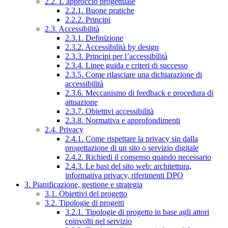
2.2. L’approccio progettuale
2.2.1. Buone pratiche
2.2.2. Principi
2.3. Accessibilità
2.3.1. Definizione
2.3.2. Accessibilità by design
2.3.3. Principi per l’accessibilità
2.3.4. Linee guida e criteri di successo
2.3.5. Come rilasciare una dichiarazione di
accessibilità
2.3.6. Meccanismo di feedback e procedura di
attuazione
2.3.7. Obiettivi accessibilità
2.3.8. Normativa e approfondimenti
2.4. Privacy
2.4.1. Come rispettare la privacy sin dalla
progettazione di un sito o servizio digitale
2.4.2. Richiedi il consenso quando necessario
2.4.3. Le basi del sito web: architettura,
informativa privacy, riferimenti DPO
3. Pianificazione, gestione e strategia
3.1. Obiettivi del progetto
3.2. Tipologie di progetti
3.2.1. Tipologie di progetto in base agli attori
coinvolti nel servizio