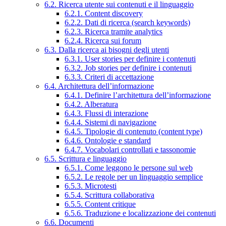
6.2. Ricerca utente sui contenuti e il linguaggio
6.2.1. Content discovery
6.2.2. Dati di ricerca (search keywords)
6.2.3. Ricerca tramite analytics
6.2.4. Ricerca sui forum
6.3. Dalla ricerca ai bisogni degli utenti
6.3.1. User stories per definire i contenuti
6.3.2. Job stories per definire i contenuti
6.3.3. Criteri di accettazione
6.4. Architettura dell’informazione
6.4.1. Definire l’architettura dell’informazione
6.4.2. Alberatura
6.4.3. Flussi di interazione
6.4.4. Sistemi di navigazione
6.4.5. Tipologie di contenuto (content type)
6.4.6. Ontologie e standard
6.4.7. Vocabolari controllati e tassonomie
6.5. Scrittura e linguaggio
6.5.1. Come leggono le persone sul web
6.5.2. Le regole per un linguaggio semplice
6.5.3. Microtesti
6.5.4. Scrittura collaborativa
6.5.5. Content critique
6.5.6. Traduzione e localizzazione dei contenuti
6.6. Documenti