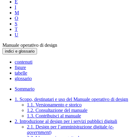
E
I
M
O
S
T
U
Manuale operativo di design
indici e glossario
contenuti
figure
tabelle
glossario
Sommario
1. Scopo, destinatari e uso del Manuale operativo di design
1.1. Versionamento e storico
1.2. Consultazione del manuale
1.3. Contribuisci al manuale
2. Introduzione al design per i servizi pubblici digitali
2.1. Design per l’amministrazione digitale (
e-
government
)