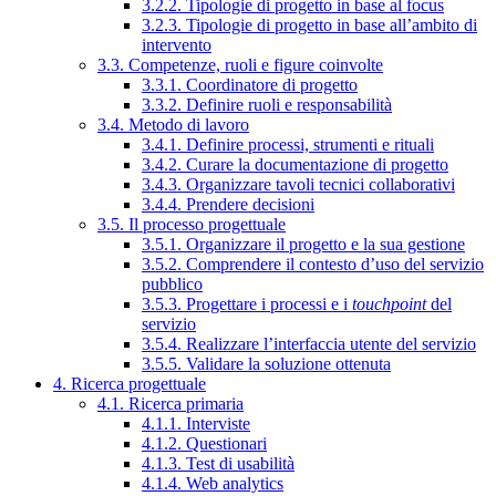
3.2.2. Tipologie di progetto in base al focus
3.2.3. Tipologie di progetto in base all’ambito di
intervento
3.3. Competenze, ruoli e figure coinvolte
3.3.1. Coordinatore di progetto
3.3.2. Definire ruoli e responsabilità
3.4. Metodo di lavoro
3.4.1. Definire processi, strumenti e rituali
3.4.2. Curare la documentazione di progetto
3.4.3. Organizzare tavoli tecnici collaborativi
3.4.4. Prendere decisioni
3.5. Il processo progettuale
3.5.1. Organizzare il progetto e la sua gestione
3.5.2. Comprendere il contesto d’uso del servizio
pubblico
3.5.3. Progettare i processi e i
touchpoint
del
servizio
3.5.4. Realizzare l’interfaccia utente del servizio
3.5.5. Validare la soluzione ottenuta
4. Ricerca progettuale
4.1. Ricerca primaria
4.1.1. Interviste
4.1.2. Questionari
4.1.3. Test di usabilità
4.1.4. Web analytics