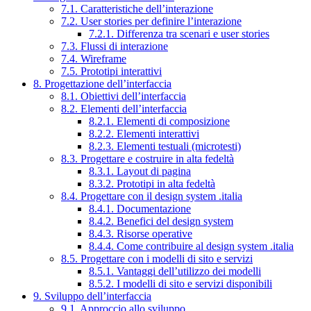
7.1. Caratteristiche dell’interazione
7.2. User stories per definire l’interazione
7.2.1. Differenza tra scenari e user stories
7.3. Flussi di interazione
7.4. Wireframe
7.5. Prototipi interattivi
8. Progettazione dell’interfaccia
8.1. Obiettivi dell’interfaccia
8.2. Elementi dell’interfaccia
8.2.1. Elementi di composizione
8.2.2. Elementi interattivi
8.2.3. Elementi testuali (microtesti)
8.3. Progettare e costruire in alta fedeltà
8.3.1. Layout di pagina
8.3.2. Prototipi in alta fedeltà
8.4. Progettare con il design system .italia
8.4.1. Documentazione
8.4.2. Benefici del design system
8.4.3. Risorse operative
8.4.4. Come contribuire al design system .italia
8.5. Progettare con i modelli di sito e servizi
8.5.1. Vantaggi dell’utilizzo dei modelli
8.5.2. I modelli di sito e servizi disponibili
9. Sviluppo dell’interfaccia
9.1. Approccio allo sviluppo