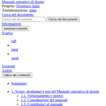
Manuale operativo di design
Progetto:
Designers Italia
Amministrazione:
italia
Cerca nel documento
Cerca nel documento
Informazioni
versione-corrente
Scarica
pdf
html
epub
Sorgente
Azioni
indice dei contenuti
Sommario
1. Scopo, destinatari e uso del Manuale operativo di design
1.1. Versionamento e storico
1.2. Consultazione del manuale
1.3. Contribuisci al manuale