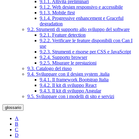
9.1.1. Attività preliminari
9.1.2. Web design responsivo e accessibile
9.1.3. Mobile first
9.1.4. Progressive enhancement e Graceful
degradation
9.2. Strumenti di supporto allo sviluppo del software
9.2.1. Feature detection
9.2.2. Verificare le feature disponibili con Can I
use
9.2.3. Strumenti e risorse per CSS e JavaScript
9.2.4. Supporto browser
9.2.5. Misurare le prestazioni
9.3. Catalogo del riuso
9.4. Sviluppare con il design system .italia
9.4.1. Il framework Bootstrap Italia
9.4.2. Il kit di sviluppo React
9.4.3. Il kit di sviluppo Angular
9.5. Sviluppare con i modelli di sito e servizi
glossario
A
B
C
D