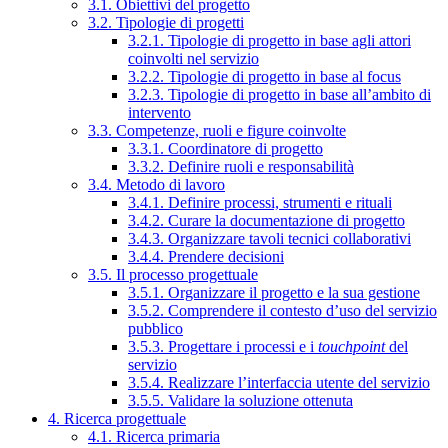
3.1. Obiettivi del progetto
3.2. Tipologie di progetti
3.2.1. Tipologie di progetto in base agli attori
coinvolti nel servizio
3.2.2. Tipologie di progetto in base al focus
3.2.3. Tipologie di progetto in base all’ambito di
intervento
3.3. Competenze, ruoli e figure coinvolte
3.3.1. Coordinatore di progetto
3.3.2. Definire ruoli e responsabilità
3.4. Metodo di lavoro
3.4.1. Definire processi, strumenti e rituali
3.4.2. Curare la documentazione di progetto
3.4.3. Organizzare tavoli tecnici collaborativi
3.4.4. Prendere decisioni
3.5. Il processo progettuale
3.5.1. Organizzare il progetto e la sua gestione
3.5.2. Comprendere il contesto d’uso del servizio
pubblico
3.5.3. Progettare i processi e i
touchpoint
del
servizio
3.5.4. Realizzare l’interfaccia utente del servizio
3.5.5. Validare la soluzione ottenuta
4. Ricerca progettuale
4.1. Ricerca primaria