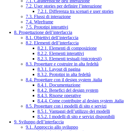
7.1. Caratteristiche dell’interazione
7.2. User stories per definire l’interazione
7.2.1. Differenza tra scenari e user stories
7.3. Flussi di interazione
7.4. Wireframe
7.5. Prototipi interattivi
8. Progettazione dell’interfaccia
8.1. Obiettivi dell’interfaccia
8.2. Elementi dell’interfaccia
8.2.1. Elementi di composizione
8.2.2. Elementi interattivi
8.2.3. Elementi testuali (microtesti)
8.3. Progettare e costruire in alta fedeltà
8.3.1. Layout di pagina
8.3.2. Prototipi in alta fedeltà
8.4. Progettare con il design system .italia
8.4.1. Documentazione
8.4.2. Benefici del design system
8.4.3. Risorse operative
8.4.4. Come contribuire al design system .italia
8.5. Progettare con i modelli di sito e servizi
8.5.1. Vantaggi dell’utilizzo dei modelli
8.5.2. I modelli di sito e servizi disponibili
9. Sviluppo dell’interfaccia
9.1. Approccio allo sviluppo