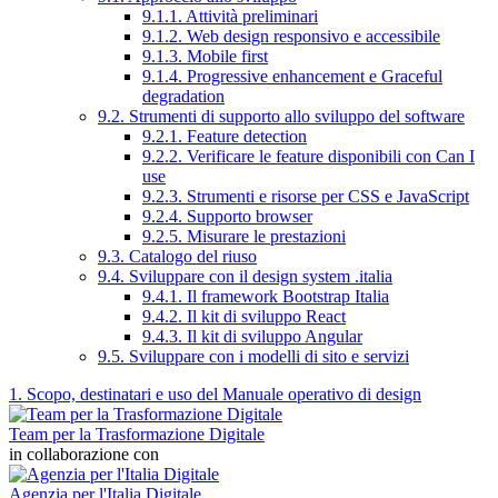
9.1.1. Attività preliminari
9.1.2. Web design responsivo e accessibile
9.1.3. Mobile first
9.1.4. Progressive enhancement e Graceful
degradation
9.2. Strumenti di supporto allo sviluppo del software
9.2.1. Feature detection
9.2.2. Verificare le feature disponibili con Can I
use
9.2.3. Strumenti e risorse per CSS e JavaScript
9.2.4. Supporto browser
9.2.5. Misurare le prestazioni
9.3. Catalogo del riuso
9.4. Sviluppare con il design system .italia
9.4.1. Il framework Bootstrap Italia
9.4.2. Il kit di sviluppo React
9.4.3. Il kit di sviluppo Angular
9.5. Sviluppare con i modelli di sito e servizi
1. Scopo, destinatari e uso del Manuale operativo di design
Team per la Trasformazione Digitale
in collaborazione con
Agenzia per l'Italia Digitale