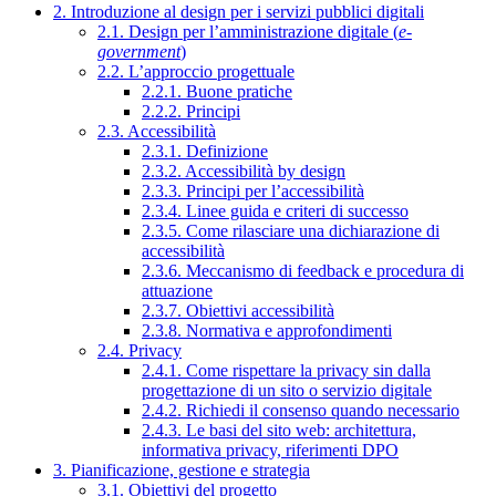
2. Introduzione al design per i servizi pubblici digitali
2.1. Design per l’amministrazione digitale (
e-
government
)
2.2. L’approccio progettuale
2.2.1. Buone pratiche
2.2.2. Principi
2.3. Accessibilità
2.3.1. Definizione
2.3.2. Accessibilità by design
2.3.3. Principi per l’accessibilità
2.3.4. Linee guida e criteri di successo
2.3.5. Come rilasciare una dichiarazione di
accessibilità
2.3.6. Meccanismo di feedback e procedura di
attuazione
2.3.7. Obiettivi accessibilità
2.3.8. Normativa e approfondimenti
2.4. Privacy
2.4.1. Come rispettare la privacy sin dalla
progettazione di un sito o servizio digitale
2.4.2. Richiedi il consenso quando necessario
2.4.3. Le basi del sito web: architettura,
informativa privacy, riferimenti DPO
3. Pianificazione, gestione e strategia
3.1. Obiettivi del progetto