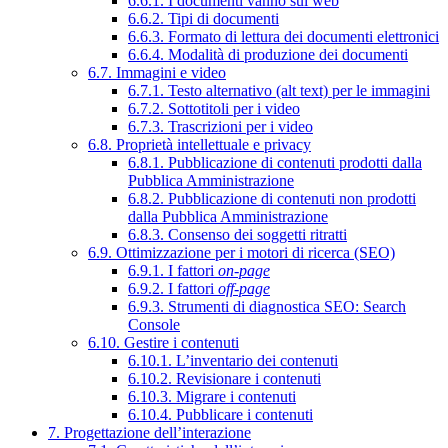
6.6.1. I documenti vanno sul web
6.6.2. Tipi di documenti
6.6.3. Formato di lettura dei documenti elettronici
6.6.4. Modalità di produzione dei documenti
6.7. Immagini e video
6.7.1. Testo alternativo (alt text) per le immagini
6.7.2. Sottotitoli per i video
6.7.3. Trascrizioni per i video
6.8. Proprietà intellettuale e privacy
6.8.1. Pubblicazione di contenuti prodotti dalla
Pubblica Amministrazione
6.8.2. Pubblicazione di contenuti non prodotti
dalla Pubblica Amministrazione
6.8.3. Consenso dei soggetti ritratti
6.9. Ottimizzazione per i motori di ricerca (SEO)
6.9.1. I fattori
on-page
6.9.2. I fattori
off-page
6.9.3. Strumenti di diagnostica SEO: Search
Console
6.10. Gestire i contenuti
6.10.1. L’inventario dei contenuti
6.10.2. Revisionare i contenuti
6.10.3. Migrare i contenuti
6.10.4. Pubblicare i contenuti
7. Progettazione dell’interazione