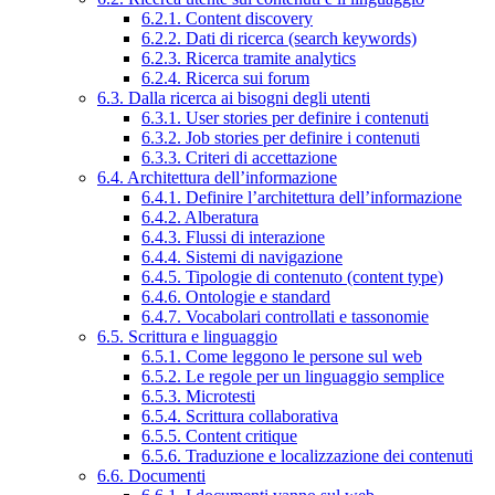
6.2.1. Content discovery
6.2.2. Dati di ricerca (search keywords)
6.2.3. Ricerca tramite analytics
6.2.4. Ricerca sui forum
6.3. Dalla ricerca ai bisogni degli utenti
6.3.1. User stories per definire i contenuti
6.3.2. Job stories per definire i contenuti
6.3.3. Criteri di accettazione
6.4. Architettura dell’informazione
6.4.1. Definire l’architettura dell’informazione
6.4.2. Alberatura
6.4.3. Flussi di interazione
6.4.4. Sistemi di navigazione
6.4.5. Tipologie di contenuto (content type)
6.4.6. Ontologie e standard
6.4.7. Vocabolari controllati e tassonomie
6.5. Scrittura e linguaggio
6.5.1. Come leggono le persone sul web
6.5.2. Le regole per un linguaggio semplice
6.5.3. Microtesti
6.5.4. Scrittura collaborativa
6.5.5. Content critique
6.5.6. Traduzione e localizzazione dei contenuti
6.6. Documenti