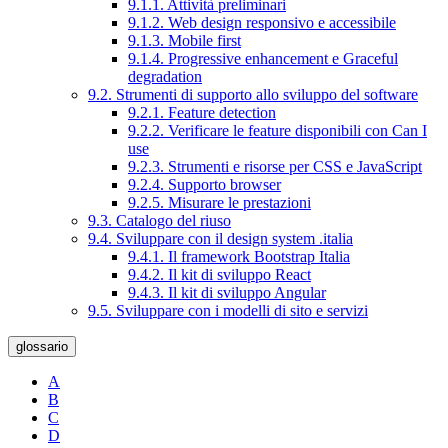
9.1.1. Attività preliminari
9.1.2. Web design responsivo e accessibile
9.1.3. Mobile first
9.1.4. Progressive enhancement e Graceful
degradation
9.2. Strumenti di supporto allo sviluppo del software
9.2.1. Feature detection
9.2.2. Verificare le feature disponibili con Can I
use
9.2.3. Strumenti e risorse per CSS e JavaScript
9.2.4. Supporto browser
9.2.5. Misurare le prestazioni
9.3. Catalogo del riuso
9.4. Sviluppare con il design system .italia
9.4.1. Il framework Bootstrap Italia
9.4.2. Il kit di sviluppo React
9.4.3. Il kit di sviluppo Angular
9.5. Sviluppare con i modelli di sito e servizi
glossario
A
B
C
D