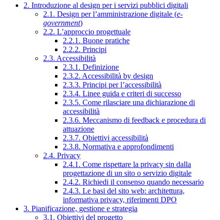
2. Introduzione al design per i servizi pubblici digitali
2.1. Design per l’amministrazione digitale (
e-
government
)
2.2. L’approccio progettuale
2.2.1. Buone pratiche
2.2.2. Principi
2.3. Accessibilità
2.3.1. Definizione
2.3.2. Accessibilità by design
2.3.3. Principi per l’accessibilità
2.3.4. Linee guida e criteri di successo
2.3.5. Come rilasciare una dichiarazione di
accessibilità
2.3.6. Meccanismo di feedback e procedura di
attuazione
2.3.7. Obiettivi accessibilità
2.3.8. Normativa e approfondimenti
2.4. Privacy
2.4.1. Come rispettare la privacy sin dalla
progettazione di un sito o servizio digitale
2.4.2. Richiedi il consenso quando necessario
2.4.3. Le basi del sito web: architettura,
informativa privacy, riferimenti DPO
3. Pianificazione, gestione e strategia
3.1. Obiettivi del progetto