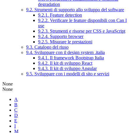
degradation
9.2. Strumenti di supporto allo sviluppo del software
9.2.1. Feature detection
9.2.2. Verificare le feature disponibili con Can I
use
9.2.3. Strumenti e risorse per CSS e JavaScript
9.2.4. Supporto browser
9.2.5. Misurare le prestazioni
9.3. Catalogo del riuso
9.4. Sviluppare con il design system .italia
9.4.1. Il framework Bootstrap Italia
9.4.2. Il kit di sviluppo React
9.4.3. Il kit di sviluppo Angular
9.5. Sviluppare con i modelli di sito e servizi
None
None
A
B
C
D
E
I
M