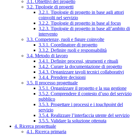
3.1. Obiettivi del progetto
3.2. Tipologie di progetti
3.2.1. Tipologie di progetto in base agli attori
coinvolti nel servizio
3.2.2. Tipologie di progetto in base al focus
3.2.3. Tipologie di progetto in base all’ambito di
intervento
3.3. Competenze, ruoli e figure coinvolte
3.3.1. Coordinatore di progetto
3.3.2. Definire ruoli e responsabilità
3.4. Metodo di lavoro
3.4.1. Definire processi, strumenti e rituali
3.4.2. Curare la documentazione di progetto
3.4.3. Organizzare tavoli tecnici collaborativi
3.4.4. Prendere decisioni
3.5. Il processo progettuale
3.5.1. Organizzare il progetto e la sua gestione
3.5.2. Comprendere il contesto d’uso del servizio
pubblico
3.5.3. Progettare i processi e i
touchpoint
del
servizio
3.5.4. Realizzare l’interfaccia utente del servizio
3.5.5. Validare la soluzione ottenuta
4. Ricerca progettuale
4.1. Ricerca primaria