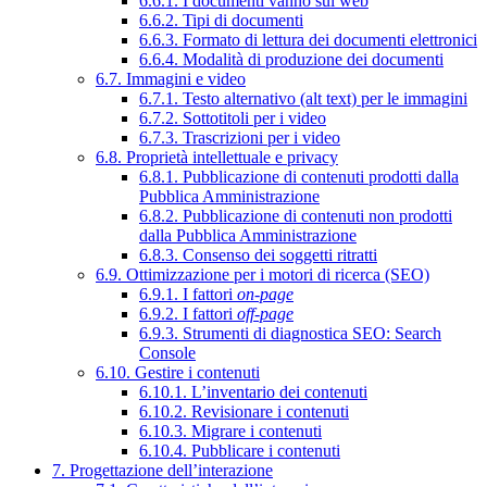
6.6.1. I documenti vanno sul web
6.6.2. Tipi di documenti
6.6.3. Formato di lettura dei documenti elettronici
6.6.4. Modalità di produzione dei documenti
6.7. Immagini e video
6.7.1. Testo alternativo (alt text) per le immagini
6.7.2. Sottotitoli per i video
6.7.3. Trascrizioni per i video
6.8. Proprietà intellettuale e privacy
6.8.1. Pubblicazione di contenuti prodotti dalla
Pubblica Amministrazione
6.8.2. Pubblicazione di contenuti non prodotti
dalla Pubblica Amministrazione
6.8.3. Consenso dei soggetti ritratti
6.9. Ottimizzazione per i motori di ricerca (SEO)
6.9.1. I fattori
on-page
6.9.2. I fattori
off-page
6.9.3. Strumenti di diagnostica SEO: Search
Console
6.10. Gestire i contenuti
6.10.1. L’inventario dei contenuti
6.10.2. Revisionare i contenuti
6.10.3. Migrare i contenuti
6.10.4. Pubblicare i contenuti
7. Progettazione dell’interazione