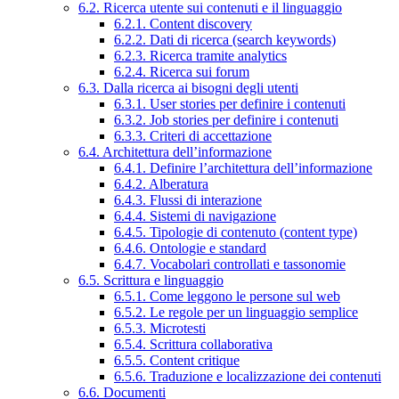
6.2. Ricerca utente sui contenuti e il linguaggio
6.2.1. Content discovery
6.2.2. Dati di ricerca (search keywords)
6.2.3. Ricerca tramite analytics
6.2.4. Ricerca sui forum
6.3. Dalla ricerca ai bisogni degli utenti
6.3.1. User stories per definire i contenuti
6.3.2. Job stories per definire i contenuti
6.3.3. Criteri di accettazione
6.4. Architettura dell’informazione
6.4.1. Definire l’architettura dell’informazione
6.4.2. Alberatura
6.4.3. Flussi di interazione
6.4.4. Sistemi di navigazione
6.4.5. Tipologie di contenuto (content type)
6.4.6. Ontologie e standard
6.4.7. Vocabolari controllati e tassonomie
6.5. Scrittura e linguaggio
6.5.1. Come leggono le persone sul web
6.5.2. Le regole per un linguaggio semplice
6.5.3. Microtesti
6.5.4. Scrittura collaborativa
6.5.5. Content critique
6.5.6. Traduzione e localizzazione dei contenuti
6.6. Documenti