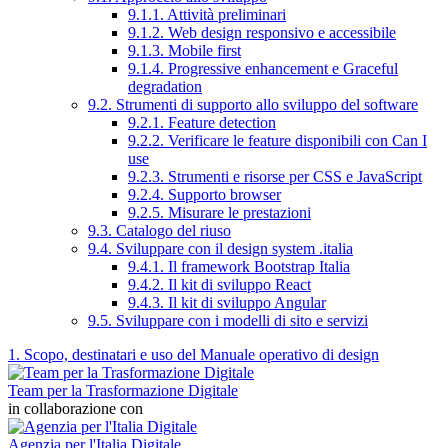
9.1.1. Attività preliminari
9.1.2. Web design responsivo e accessibile
9.1.3. Mobile first
9.1.4. Progressive enhancement e Graceful
degradation
9.2. Strumenti di supporto allo sviluppo del software
9.2.1. Feature detection
9.2.2. Verificare le feature disponibili con Can I
use
9.2.3. Strumenti e risorse per CSS e JavaScript
9.2.4. Supporto browser
9.2.5. Misurare le prestazioni
9.3. Catalogo del riuso
9.4. Sviluppare con il design system .italia
9.4.1. Il framework Bootstrap Italia
9.4.2. Il kit di sviluppo React
9.4.3. Il kit di sviluppo Angular
9.5. Sviluppare con i modelli di sito e servizi
1. Scopo, destinatari e uso del Manuale operativo di design
Team per la Trasformazione Digitale
in collaborazione con
Agenzia per l'Italia Digitale