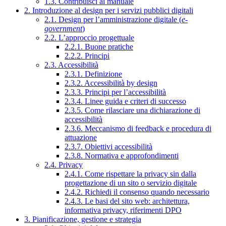
1.3. Contribuisci al manuale
2. Introduzione al design per i servizi pubblici digitali
2.1. Design per l’amministrazione digitale (
e-
government
)
2.2. L’approccio progettuale
2.2.1. Buone pratiche
2.2.2. Principi
2.3. Accessibilità
2.3.1. Definizione
2.3.2. Accessibilità by design
2.3.3. Principi per l’accessibilità
2.3.4. Linee guida e criteri di successo
2.3.5. Come rilasciare una dichiarazione di
accessibilità
2.3.6. Meccanismo di feedback e procedura di
attuazione
2.3.7. Obiettivi accessibilità
2.3.8. Normativa e approfondimenti
2.4. Privacy
2.4.1. Come rispettare la privacy sin dalla
progettazione di un sito o servizio digitale
2.4.2. Richiedi il consenso quando necessario
2.4.3. Le basi del sito web: architettura,
informativa privacy, riferimenti DPO
3. Pianificazione, gestione e strategia