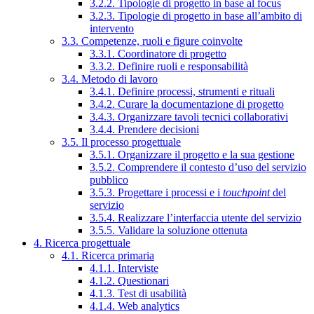
3.2.2. Tipologie di progetto in base al focus
3.2.3. Tipologie di progetto in base all’ambito di
intervento
3.3. Competenze, ruoli e figure coinvolte
3.3.1. Coordinatore di progetto
3.3.2. Definire ruoli e responsabilità
3.4. Metodo di lavoro
3.4.1. Definire processi, strumenti e rituali
3.4.2. Curare la documentazione di progetto
3.4.3. Organizzare tavoli tecnici collaborativi
3.4.4. Prendere decisioni
3.5. Il processo progettuale
3.5.1. Organizzare il progetto e la sua gestione
3.5.2. Comprendere il contesto d’uso del servizio
pubblico
3.5.3. Progettare i processi e i
touchpoint
del
servizio
3.5.4. Realizzare l’interfaccia utente del servizio
3.5.5. Validare la soluzione ottenuta
4. Ricerca progettuale
4.1. Ricerca primaria
4.1.1. Interviste
4.1.2. Questionari
4.1.3. Test di usabilità
4.1.4. Web analytics