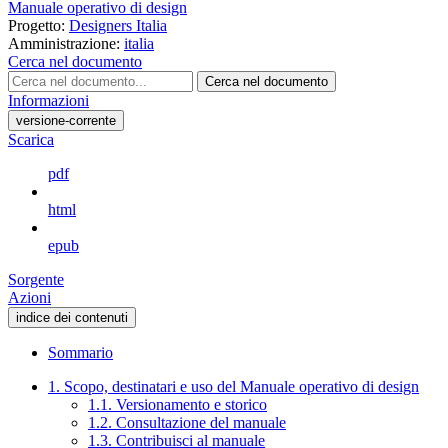
Manuale operativo di design
Progetto:
Designers Italia
Amministrazione:
italia
Cerca nel documento
Cerca nel documento
Informazioni
versione-corrente
Scarica
pdf
html
epub
Sorgente
Azioni
indice dei contenuti
Sommario
1. Scopo, destinatari e uso del Manuale operativo di design
1.1. Versionamento e storico
1.2. Consultazione del manuale
1.3. Contribuisci al manuale