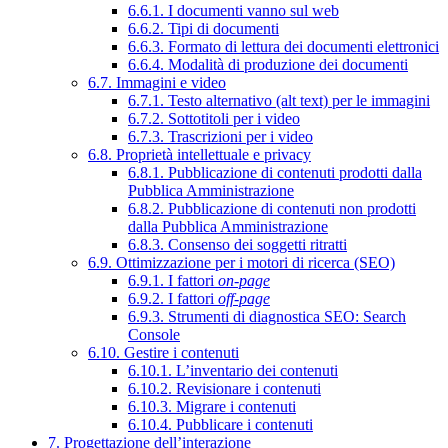
6.6.1. I documenti vanno sul web
6.6.2. Tipi di documenti
6.6.3. Formato di lettura dei documenti elettronici
6.6.4. Modalità di produzione dei documenti
6.7. Immagini e video
6.7.1. Testo alternativo (alt text) per le immagini
6.7.2. Sottotitoli per i video
6.7.3. Trascrizioni per i video
6.8. Proprietà intellettuale e privacy
6.8.1. Pubblicazione di contenuti prodotti dalla
Pubblica Amministrazione
6.8.2. Pubblicazione di contenuti non prodotti
dalla Pubblica Amministrazione
6.8.3. Consenso dei soggetti ritratti
6.9. Ottimizzazione per i motori di ricerca (SEO)
6.9.1. I fattori
on-page
6.9.2. I fattori
off-page
6.9.3. Strumenti di diagnostica SEO: Search
Console
6.10. Gestire i contenuti
6.10.1. L’inventario dei contenuti
6.10.2. Revisionare i contenuti
6.10.3. Migrare i contenuti
6.10.4. Pubblicare i contenuti
7. Progettazione dell’interazione