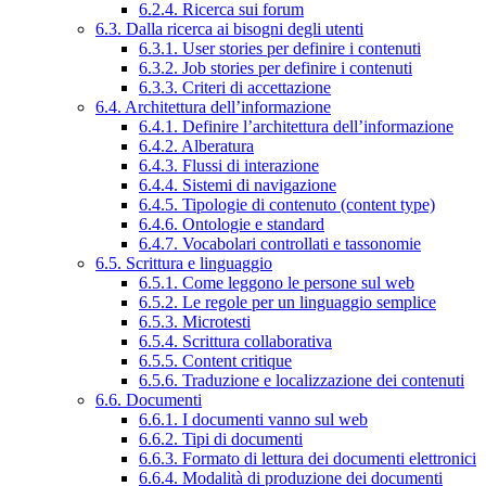
6.2.4. Ricerca sui forum
6.3. Dalla ricerca ai bisogni degli utenti
6.3.1. User stories per definire i contenuti
6.3.2. Job stories per definire i contenuti
6.3.3. Criteri di accettazione
6.4. Architettura dell’informazione
6.4.1. Definire l’architettura dell’informazione
6.4.2. Alberatura
6.4.3. Flussi di interazione
6.4.4. Sistemi di navigazione
6.4.5. Tipologie di contenuto (content type)
6.4.6. Ontologie e standard
6.4.7. Vocabolari controllati e tassonomie
6.5. Scrittura e linguaggio
6.5.1. Come leggono le persone sul web
6.5.2. Le regole per un linguaggio semplice
6.5.3. Microtesti
6.5.4. Scrittura collaborativa
6.5.5. Content critique
6.5.6. Traduzione e localizzazione dei contenuti
6.6. Documenti
6.6.1. I documenti vanno sul web
6.6.2. Tipi di documenti
6.6.3. Formato di lettura dei documenti elettronici
6.6.4. Modalità di produzione dei documenti