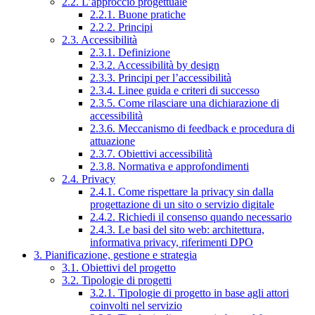
2.2. L’approccio progettuale
2.2.1. Buone pratiche
2.2.2. Principi
2.3. Accessibilità
2.3.1. Definizione
2.3.2. Accessibilità by design
2.3.3. Principi per l’accessibilità
2.3.4. Linee guida e criteri di successo
2.3.5. Come rilasciare una dichiarazione di
accessibilità
2.3.6. Meccanismo di feedback e procedura di
attuazione
2.3.7. Obiettivi accessibilità
2.3.8. Normativa e approfondimenti
2.4. Privacy
2.4.1. Come rispettare la privacy sin dalla
progettazione di un sito o servizio digitale
2.4.2. Richiedi il consenso quando necessario
2.4.3. Le basi del sito web: architettura,
informativa privacy, riferimenti DPO
3. Pianificazione, gestione e strategia
3.1. Obiettivi del progetto
3.2. Tipologie di progetti
3.2.1. Tipologie di progetto in base agli attori
coinvolti nel servizio