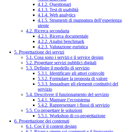
4.1.2. Questionari
4.1.3. Test di usabilità
4.1.4. Web analytics
4.1.5. Strumenti di mappatura dell’esperienza
utente
4.2. Ricerca secondaria
4.2.1. Ricerca documentale
4.2.2. Analisi benchmark
4.2.3. Valutazione euristica
5. Progettazione dei servizi
5.1. Cosa sono i servizi e il service design
5.2. Progettare servizi pubblici digitali
5.3. Definire il modello di servizio
5.3.1. Identificare gli attori coinvolti
5.3.2. Formulare la proposta di valore
5.3.3. Inquadrare gli elementi costitutivi del
servizio
5.4. Descrivere il funzionamento del servizio
5.4.1. Mappare l’ecosistema
5.4.2. Rappresentare i flussi di servizio
5.5. Co-progettare le soluzioni
5.5.1. Workshop di co-progettazione
6. Progettazione dei contenuti
6.1. Cos’è il content design
6.2. Ricerca utente sui contenuti e il linguaggio