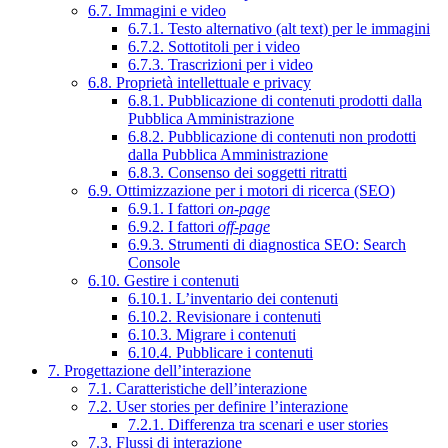
6.7. Immagini e video
6.7.1. Testo alternativo (alt text) per le immagini
6.7.2. Sottotitoli per i video
6.7.3. Trascrizioni per i video
6.8. Proprietà intellettuale e privacy
6.8.1. Pubblicazione di contenuti prodotti dalla
Pubblica Amministrazione
6.8.2. Pubblicazione di contenuti non prodotti
dalla Pubblica Amministrazione
6.8.3. Consenso dei soggetti ritratti
6.9. Ottimizzazione per i motori di ricerca (SEO)
6.9.1. I fattori
on-page
6.9.2. I fattori
off-page
6.9.3. Strumenti di diagnostica SEO: Search
Console
6.10. Gestire i contenuti
6.10.1. L’inventario dei contenuti
6.10.2. Revisionare i contenuti
6.10.3. Migrare i contenuti
6.10.4. Pubblicare i contenuti
7. Progettazione dell’interazione
7.1. Caratteristiche dell’interazione
7.2. User stories per definire l’interazione
7.2.1. Differenza tra scenari e user stories
7.3. Flussi di interazione