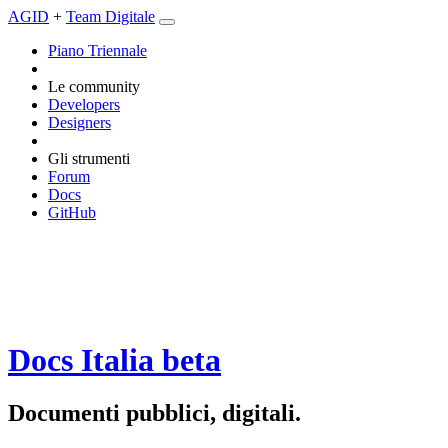
AGID
+
Team Digitale
Piano Triennale
Le community
Developers
Designers
Gli strumenti
Forum
Docs
GitHub
Docs Italia
beta
Documenti pubblici, digitali.