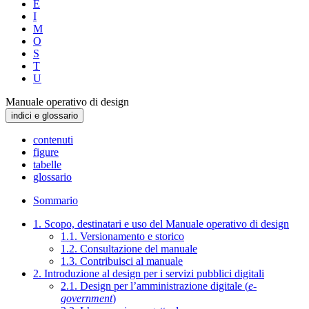
E
I
M
O
S
T
U
Manuale operativo di design
indici e glossario
contenuti
figure
tabelle
glossario
Sommario
1. Scopo, destinatari e uso del Manuale operativo di design
1.1. Versionamento e storico
1.2. Consultazione del manuale
1.3. Contribuisci al manuale
2. Introduzione al design per i servizi pubblici digitali
2.1. Design per l’amministrazione digitale (
e-
government
)