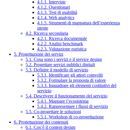
4.1.1. Interviste
4.1.2. Questionari
4.1.3. Test di usabilità
4.1.4. Web analytics
4.1.5. Strumenti di mappatura dell’esperienza
utente
4.2. Ricerca secondaria
4.2.1. Ricerca documentale
4.2.2. Analisi benchmark
4.2.3. Valutazione euristica
5. Progettazione dei servizi
5.1. Cosa sono i servizi e il service design
5.2. Progettare servizi pubblici digitali
5.3. Definire il modello di servizio
5.3.1. Identificare gli attori coinvolti
5.3.2. Formulare la proposta di valore
5.3.3. Inquadrare gli elementi costitutivi del
servizio
5.4. Descrivere il funzionamento del servizio
5.4.1. Mappare l’ecosistema
5.4.2. Rappresentare i flussi di servizio
5.5. Co-progettare le soluzioni
5.5.1. Workshop di co-progettazione
6. Progettazione dei contenuti
6.1. Cos’è il content design