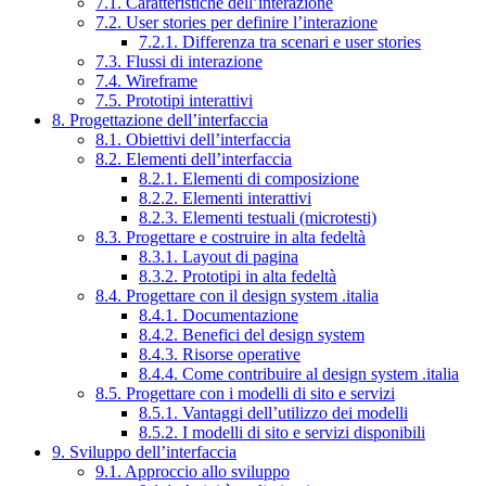
7.1. Caratteristiche dell’interazione
7.2. User stories per definire l’interazione
7.2.1. Differenza tra scenari e user stories
7.3. Flussi di interazione
7.4. Wireframe
7.5. Prototipi interattivi
8. Progettazione dell’interfaccia
8.1. Obiettivi dell’interfaccia
8.2. Elementi dell’interfaccia
8.2.1. Elementi di composizione
8.2.2. Elementi interattivi
8.2.3. Elementi testuali (microtesti)
8.3. Progettare e costruire in alta fedeltà
8.3.1. Layout di pagina
8.3.2. Prototipi in alta fedeltà
8.4. Progettare con il design system .italia
8.4.1. Documentazione
8.4.2. Benefici del design system
8.4.3. Risorse operative
8.4.4. Come contribuire al design system .italia
8.5. Progettare con i modelli di sito e servizi
8.5.1. Vantaggi dell’utilizzo dei modelli
8.5.2. I modelli di sito e servizi disponibili
9. Sviluppo dell’interfaccia
9.1. Approccio allo sviluppo