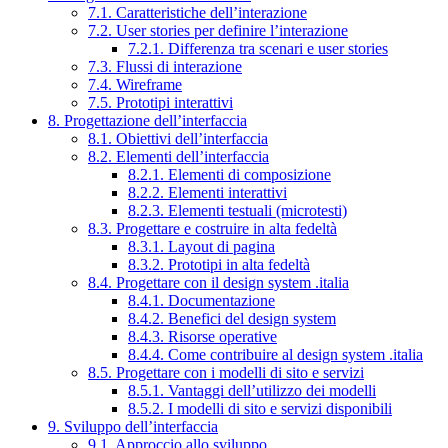
7.1. Caratteristiche dell’interazione
7.2. User stories per definire l’interazione
7.2.1. Differenza tra scenari e user stories
7.3. Flussi di interazione
7.4. Wireframe
7.5. Prototipi interattivi
8. Progettazione dell’interfaccia
8.1. Obiettivi dell’interfaccia
8.2. Elementi dell’interfaccia
8.2.1. Elementi di composizione
8.2.2. Elementi interattivi
8.2.3. Elementi testuali (microtesti)
8.3. Progettare e costruire in alta fedeltà
8.3.1. Layout di pagina
8.3.2. Prototipi in alta fedeltà
8.4. Progettare con il design system .italia
8.4.1. Documentazione
8.4.2. Benefici del design system
8.4.3. Risorse operative
8.4.4. Come contribuire al design system .italia
8.5. Progettare con i modelli di sito e servizi
8.5.1. Vantaggi dell’utilizzo dei modelli
8.5.2. I modelli di sito e servizi disponibili
9. Sviluppo dell’interfaccia
9.1. Approccio allo sviluppo