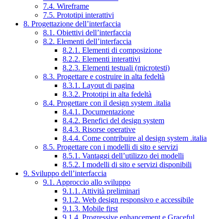
7.4. Wireframe
7.5. Prototipi interattivi
8. Progettazione dell’interfaccia
8.1. Obiettivi dell’interfaccia
8.2. Elementi dell’interfaccia
8.2.1. Elementi di composizione
8.2.2. Elementi interattivi
8.2.3. Elementi testuali (microtesti)
8.3. Progettare e costruire in alta fedeltà
8.3.1. Layout di pagina
8.3.2. Prototipi in alta fedeltà
8.4. Progettare con il design system .italia
8.4.1. Documentazione
8.4.2. Benefici del design system
8.4.3. Risorse operative
8.4.4. Come contribuire al design system .italia
8.5. Progettare con i modelli di sito e servizi
8.5.1. Vantaggi dell’utilizzo dei modelli
8.5.2. I modelli di sito e servizi disponibili
9. Sviluppo dell’interfaccia
9.1. Approccio allo sviluppo
9.1.1. Attività preliminari
9.1.2. Web design responsivo e accessibile
9.1.3. Mobile first
9.1.4. Progressive enhancement e Graceful