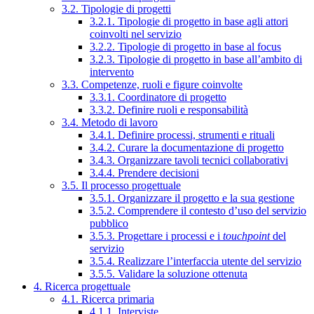
3.2. Tipologie di progetti
3.2.1. Tipologie di progetto in base agli attori
coinvolti nel servizio
3.2.2. Tipologie di progetto in base al focus
3.2.3. Tipologie di progetto in base all’ambito di
intervento
3.3. Competenze, ruoli e figure coinvolte
3.3.1. Coordinatore di progetto
3.3.2. Definire ruoli e responsabilità
3.4. Metodo di lavoro
3.4.1. Definire processi, strumenti e rituali
3.4.2. Curare la documentazione di progetto
3.4.3. Organizzare tavoli tecnici collaborativi
3.4.4. Prendere decisioni
3.5. Il processo progettuale
3.5.1. Organizzare il progetto e la sua gestione
3.5.2. Comprendere il contesto d’uso del servizio
pubblico
3.5.3. Progettare i processi e i
touchpoint
del
servizio
3.5.4. Realizzare l’interfaccia utente del servizio
3.5.5. Validare la soluzione ottenuta
4. Ricerca progettuale
4.1. Ricerca primaria
4.1.1. Interviste