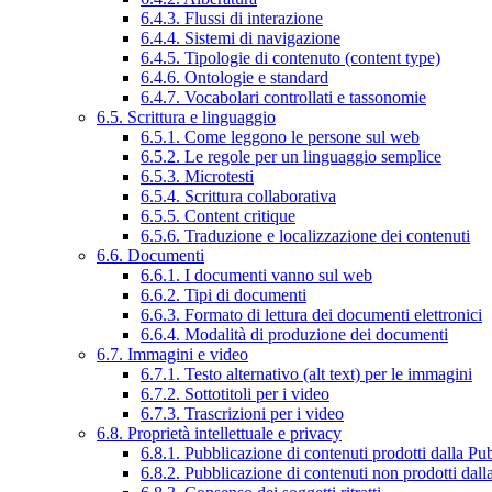
6.4.3. Flussi di interazione
6.4.4. Sistemi di navigazione
6.4.5. Tipologie di contenuto (content type)
6.4.6. Ontologie e standard
6.4.7. Vocabolari controllati e tassonomie
6.5. Scrittura e linguaggio
6.5.1. Come leggono le persone sul web
6.5.2. Le regole per un linguaggio semplice
6.5.3. Microtesti
6.5.4. Scrittura collaborativa
6.5.5. Content critique
6.5.6. Traduzione e localizzazione dei contenuti
6.6. Documenti
6.6.1. I documenti vanno sul web
6.6.2. Tipi di documenti
6.6.3. Formato di lettura dei documenti elettronici
6.6.4. Modalità di produzione dei documenti
6.7. Immagini e video
6.7.1. Testo alternativo (alt text) per le immagini
6.7.2. Sottotitoli per i video
6.7.3. Trascrizioni per i video
6.8. Proprietà intellettuale e privacy
6.8.1. Pubblicazione di contenuti prodotti dalla P
6.8.2. Pubblicazione di contenuti non prodotti dal