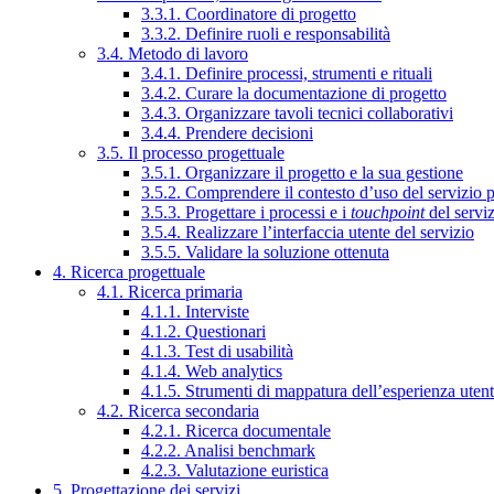
3.3.1. Coordinatore di progetto
3.3.2. Definire ruoli e responsabilità
3.4. Metodo di lavoro
3.4.1. Definire processi, strumenti e rituali
3.4.2. Curare la documentazione di progetto
3.4.3. Organizzare tavoli tecnici collaborativi
3.4.4. Prendere decisioni
3.5. Il processo progettuale
3.5.1. Organizzare il progetto e la sua gestione
3.5.2. Comprendere il contesto d’uso del servizio 
3.5.3. Progettare i processi e i
touchpoint
del servi
3.5.4. Realizzare l’interfaccia utente del servizio
3.5.5. Validare la soluzione ottenuta
4. Ricerca progettuale
4.1. Ricerca primaria
4.1.1. Interviste
4.1.2. Questionari
4.1.3. Test di usabilità
4.1.4. Web analytics
4.1.5. Strumenti di mappatura dell’esperienza uten
4.2. Ricerca secondaria
4.2.1. Ricerca documentale
4.2.2. Analisi benchmark
4.2.3. Valutazione euristica
5. Progettazione dei servizi