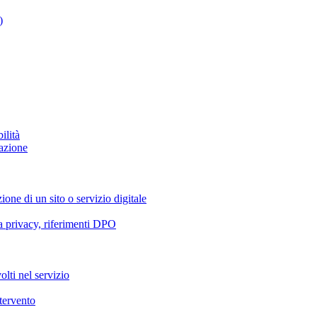
)
ilità
azione
ione di un sito o servizio digitale
va privacy, riferimenti DPO
olti nel servizio
ntervento