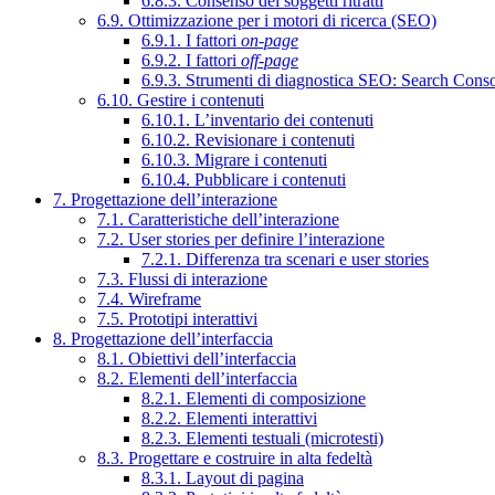
6.8.3. Consenso dei soggetti ritratti
6.9. Ottimizzazione per i motori di ricerca (SEO)
6.9.1. I fattori
on-page
6.9.2. I fattori
off-page
6.9.3. Strumenti di diagnostica SEO: Search Cons
6.10. Gestire i contenuti
6.10.1. L’inventario dei contenuti
6.10.2. Revisionare i contenuti
6.10.3. Migrare i contenuti
6.10.4. Pubblicare i contenuti
7. Progettazione dell’interazione
7.1. Caratteristiche dell’interazione
7.2. User stories per definire l’interazione
7.2.1. Differenza tra scenari e user stories
7.3. Flussi di interazione
7.4. Wireframe
7.5. Prototipi interattivi
8. Progettazione dell’interfaccia
8.1. Obiettivi dell’interfaccia
8.2. Elementi dell’interfaccia
8.2.1. Elementi di composizione
8.2.2. Elementi interattivi
8.2.3. Elementi testuali (microtesti)
8.3. Progettare e costruire in alta fedeltà
8.3.1. Layout di pagina