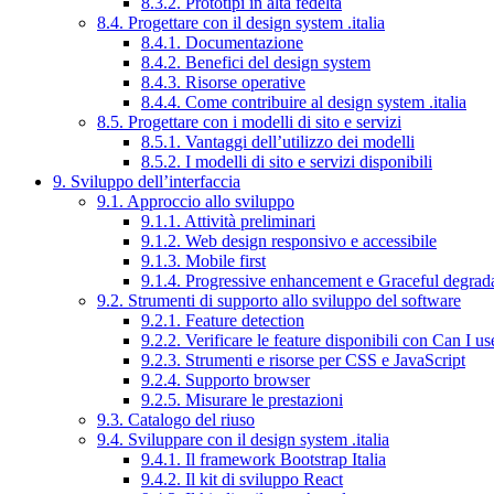
8.3.2. Prototipi in alta fedeltà
8.4. Progettare con il design system .italia
8.4.1. Documentazione
8.4.2. Benefici del design system
8.4.3. Risorse operative
8.4.4. Come contribuire al design system .italia
8.5. Progettare con i modelli di sito e servizi
8.5.1. Vantaggi dell’utilizzo dei modelli
8.5.2. I modelli di sito e servizi disponibili
9. Sviluppo dell’interfaccia
9.1. Approccio allo sviluppo
9.1.1. Attività preliminari
9.1.2. Web design responsivo e accessibile
9.1.3. Mobile first
9.1.4. Progressive enhancement e Graceful degrad
9.2. Strumenti di supporto allo sviluppo del software
9.2.1. Feature detection
9.2.2. Verificare le feature disponibili con Can I us
9.2.3. Strumenti e risorse per CSS e JavaScript
9.2.4. Supporto browser
9.2.5. Misurare le prestazioni
9.3. Catalogo del riuso
9.4. Sviluppare con il design system .italia
9.4.1. Il framework Bootstrap Italia
9.4.2. Il kit di sviluppo React