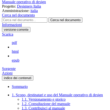
Manuale operativo di design
Progetto:
Designers Italia
Amministrazione:
italia
Cerca nel documento
Cerca nel documento
Informazioni
versione-corrente
Scarica
pdf
html
epub
Sorgente
Azioni
indice dei contenuti
Sommario
1. Scopo, destinatari e uso del Manuale operativo di design
1.1. Versionamento e storico
1.2. Consultazione del manuale
1.3. Contribuisci al manuale