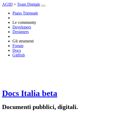
AGID
+
Team Digitale
Piano Triennale
Le community
Developers
Designers
Gli strumenti
Forum
Docs
GitHub
Docs Italia
beta
Documenti pubblici, digitali.