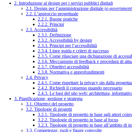
2. Introduzione al design per i servizi pubblici digitali
2.1. Design per l’amministrazione digitale (
e-government
2.2. L’approccio progettuale
2.2.1. Buone pratiche
2.2.2. Principi
2.3. Accessibilità
2.3.1. Definizione
2.3.2. Accessibilità by design
2.3.3. Principi per l’accessibilità
2.3.4. Linee guida e criteri di successo
2.3.5. Come rilasciare una dichiarazione di accessib
2.3.6. Meccanismo di feedback e procedura di attu
2.3.7. Obiettivi accessibilità
2.3.8. Normativa e approfondimenti
2.4. Privacy
2.4.1. Come rispettare la privacy sin dalla progettaz
2.4.2. Richiedi il consenso quando necessario
2.4.3. Le basi del sito web: architettura, informati
3. Pianificazione, gestione e strategia
3.1. Obiettivi del progetto
3.2. Tipologie di progetti
3.2.1. Tipologie di progetto in base agli attori coinv
3.2.2. Tipologie di progetto in base al focus
3.2.3. Tipologie di progetto in base all’ambito di i
3.3. Competenze, ruoli e figure coinvolte