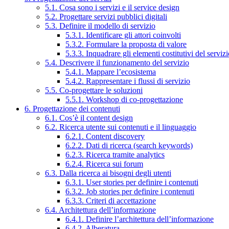
5.1. Cosa sono i servizi e il service design
5.2. Progettare servizi pubblici digitali
5.3. Definire il modello di servizio
5.3.1. Identificare gli attori coinvolti
5.3.2. Formulare la proposta di valore
5.3.3. Inquadrare gli elementi costitutivi del serviz
5.4. Descrivere il funzionamento del servizio
5.4.1. Mappare l’ecosistema
5.4.2. Rappresentare i flussi di servizio
5.5. Co-progettare le soluzioni
5.5.1. Workshop di co-progettazione
6. Progettazione dei contenuti
6.1. Cos’è il content design
6.2. Ricerca utente sui contenuti e il linguaggio
6.2.1. Content discovery
6.2.2. Dati di ricerca (search keywords)
6.2.3. Ricerca tramite analytics
6.2.4. Ricerca sui forum
6.3. Dalla ricerca ai bisogni degli utenti
6.3.1. User stories per definire i contenuti
6.3.2. Job stories per definire i contenuti
6.3.3. Criteri di accettazione
6.4. Architettura dell’informazione
6.4.1. Definire l’architettura dell’informazione
6.4.2. Alberatura