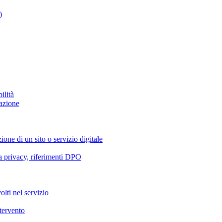
)
ilità
azione
ione di un sito o servizio digitale
va privacy, riferimenti DPO
olti nel servizio
ntervento