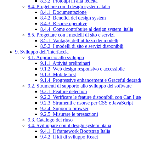
8.3.2. Prototipi in alta fedeltà
8.4. Progettare con il design system .italia
8.4.1. Documentazione
8.4.2. Benefici del design system
8.4.3. Risorse operative
8.4.4. Come contribuire al design system .italia
8.5. Progettare con i modelli di sito e servizi
8.5.1. Vantaggi dell’utilizzo dei modelli
8.5.2. I modelli di sito e servizi disponibili
9. Sviluppo dell’interfaccia
9.1. Approccio allo sviluppo
9.1.1. Attività preliminari
9.1.2. Web design responsivo e accessibile
9.1.3. Mobile first
9.1.4. Progressive enhancement e Graceful degrad
9.2. Strumenti di supporto allo sviluppo del software
9.2.1. Feature detection
9.2.2. Verificare le feature disponibili con Can I us
9.2.3. Strumenti e risorse per CSS e JavaScript
9.2.4. Supporto browser
9.2.5. Misurare le prestazioni
9.3. Catalogo del riuso
9.4. Sviluppare con il design system .italia
9.4.1. Il framework Bootstrap Italia
9.4.2. Il kit di sviluppo React