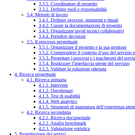
3.3.1. Coordinatore di progetto
3.3.2. Definire ruoli e responsabilità
3.4. Metodo di lavoro
3.4.1. Definire processi, strumenti e rituali
3.4.2. Curare la documentazione di progetto
3.4.3. Organizzare tavoli tecnici collaborativi
3.4.4. Prendere decisioni
3.5. Il processo progettuale
3.5.1. Organizzare il progetto e la sua gestione
3.5.2. Comprendere il contesto d’uso del servizio 
3.5.3. Progettare i processi e i
touchpoint
del servi
3.5.4. Realizzare l’interfaccia utente del servizio
3.5.5. Validare la soluzione ottenuta
4. Ricerca progettuale
4.1. Ricerca primaria
4.1.1. Interviste
4.1.2. Questionari
4.1.3. Test di usabilità
4.1.4. Web analytics
4.1.5. Strumenti di mappatura dell’esperienza uten
4.2. Ricerca secondaria
4.2.1. Ricerca documentale
4.2.2. Analisi benchmark
4.2.3. Valutazione euristica
5. Progettazione dei servizi