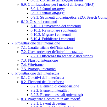
6.8.3. Consenso dei soggetti ritratti
6.9. Ottimizzazione per i motori di ricerca (SEO)
6.9.1. I fattori
on-page
6.9.2. I fattori
off-page
6.9.3. Strumenti di diagnostica SEO: Search Cons
6.10. Gestire i contenuti
6.10.1. L’inventario dei contenuti
6.10.2. Revisionare i contenuti
6.10.3. Migrare i contenuti
6.10.4. Pubblicare i contenuti
7. Progettazione dell’interazione
7.1. Caratteristiche dell’interazione
7.2. User stories per definire l’interazione
7.2.1. Differenza tra scenari e user stories
7.3. Flussi di interazione
7.4. Wireframe
7.5. Prototipi interattivi
8. Progettazione dell’interfaccia
8.1. Obiettivi dell’interfaccia
8.2. Elementi dell’interfaccia
8.2.1. Elementi di composizione
8.2.2. Elementi interattivi
8.2.3. Elementi testuali (microtesti)
8.3. Progettare e costruire in alta fedeltà
8.3.1. Layout di pagina