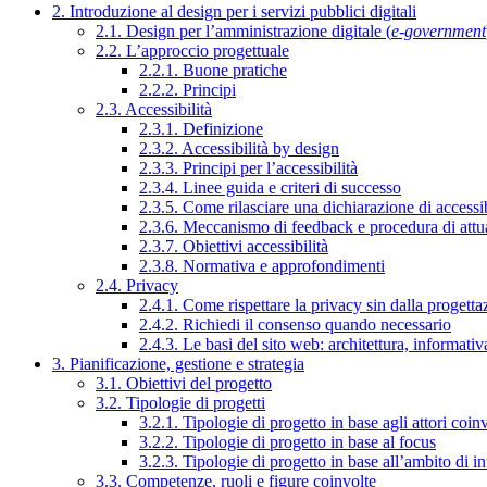
2. Introduzione al design per i servizi pubblici digitali
2.1. Design per l’amministrazione digitale (
e-government
2.2. L’approccio progettuale
2.2.1. Buone pratiche
2.2.2. Principi
2.3. Accessibilità
2.3.1. Definizione
2.3.2. Accessibilità by design
2.3.3. Principi per l’accessibilità
2.3.4. Linee guida e criteri di successo
2.3.5. Come rilasciare una dichiarazione di accessib
2.3.6. Meccanismo di feedback e procedura di attu
2.3.7. Obiettivi accessibilità
2.3.8. Normativa e approfondimenti
2.4. Privacy
2.4.1. Come rispettare la privacy sin dalla progettaz
2.4.2. Richiedi il consenso quando necessario
2.4.3. Le basi del sito web: architettura, informati
3. Pianificazione, gestione e strategia
3.1. Obiettivi del progetto
3.2. Tipologie di progetti
3.2.1. Tipologie di progetto in base agli attori coinv
3.2.2. Tipologie di progetto in base al focus
3.2.3. Tipologie di progetto in base all’ambito di i
3.3. Competenze, ruoli e figure coinvolte