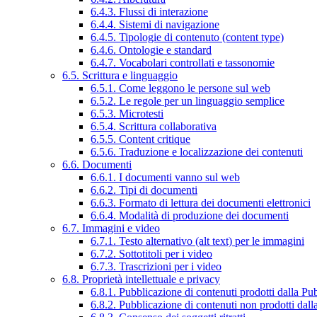
6.4.3. Flussi di interazione
6.4.4. Sistemi di navigazione
6.4.5. Tipologie di contenuto (content type)
6.4.6. Ontologie e standard
6.4.7. Vocabolari controllati e tassonomie
6.5. Scrittura e linguaggio
6.5.1. Come leggono le persone sul web
6.5.2. Le regole per un linguaggio semplice
6.5.3. Microtesti
6.5.4. Scrittura collaborativa
6.5.5. Content critique
6.5.6. Traduzione e localizzazione dei contenuti
6.6. Documenti
6.6.1. I documenti vanno sul web
6.6.2. Tipi di documenti
6.6.3. Formato di lettura dei documenti elettronici
6.6.4. Modalità di produzione dei documenti
6.7. Immagini e video
6.7.1. Testo alternativo (alt text) per le immagini
6.7.2. Sottotitoli per i video
6.7.3. Trascrizioni per i video
6.8. Proprietà intellettuale e privacy
6.8.1. Pubblicazione di contenuti prodotti dalla P
6.8.2. Pubblicazione di contenuti non prodotti dal