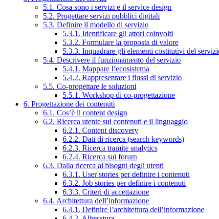
5.1. Cosa sono i servizi e il service design
5.2. Progettare servizi pubblici digitali
5.3. Definire il modello di servizio
5.3.1. Identificare gli attori coinvolti
5.3.2. Formulare la proposta di valore
5.3.3. Inquadrare gli elementi costitutivi del serviz
5.4. Descrivere il funzionamento del servizio
5.4.1. Mappare l’ecosistema
5.4.2. Rappresentare i flussi di servizio
5.5. Co-progettare le soluzioni
5.5.1. Workshop di co-progettazione
6. Progettazione dei contenuti
6.1. Cos’è il content design
6.2. Ricerca utente sui contenuti e il linguaggio
6.2.1. Content discovery
6.2.2. Dati di ricerca (search keywords)
6.2.3. Ricerca tramite analytics
6.2.4. Ricerca sui forum
6.3. Dalla ricerca ai bisogni degli utenti
6.3.1. User stories per definire i contenuti
6.3.2. Job stories per definire i contenuti
6.3.3. Criteri di accettazione
6.4. Architettura dell’informazione
6.4.1. Definire l’architettura dell’informazione
6.4.2. Alberatura