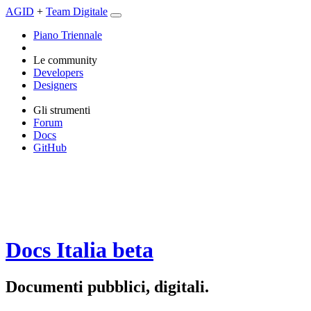
AGID
+
Team Digitale
Piano Triennale
Le community
Developers
Designers
Gli strumenti
Forum
Docs
GitHub
Docs Italia
beta
Documenti pubblici, digitali.