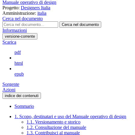
Manuale operativo di design
Progetto:
Designers Italia
Amministrazione:
italia
Cerca nel documento
Cerca nel documento
Informazioni
versione-corrente
Scarica
pdf
html
epub
Sorgente
Azioni
indice dei contenuti
Sommario
1. Scopo, destinatari e uso del Manuale operativo di design
1.1. Versionamento e storico
1.2. Consultazione del manuale
1.3. Contribuisci al manuale