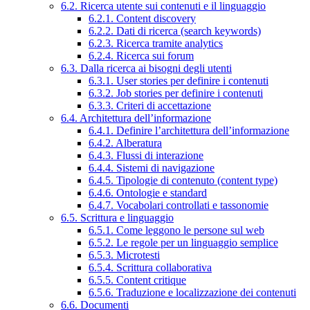
6.2. Ricerca utente sui contenuti e il linguaggio
6.2.1. Content discovery
6.2.2. Dati di ricerca (search keywords)
6.2.3. Ricerca tramite analytics
6.2.4. Ricerca sui forum
6.3. Dalla ricerca ai bisogni degli utenti
6.3.1. User stories per definire i contenuti
6.3.2. Job stories per definire i contenuti
6.3.3. Criteri di accettazione
6.4. Architettura dell’informazione
6.4.1. Definire l’architettura dell’informazione
6.4.2. Alberatura
6.4.3. Flussi di interazione
6.4.4. Sistemi di navigazione
6.4.5. Tipologie di contenuto (content type)
6.4.6. Ontologie e standard
6.4.7. Vocabolari controllati e tassonomie
6.5. Scrittura e linguaggio
6.5.1. Come leggono le persone sul web
6.5.2. Le regole per un linguaggio semplice
6.5.3. Microtesti
6.5.4. Scrittura collaborativa
6.5.5. Content critique
6.5.6. Traduzione e localizzazione dei contenuti
6.6. Documenti