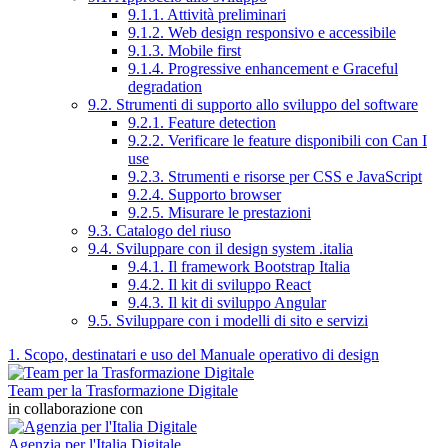
9.1.1. Attività preliminari
9.1.2. Web design responsivo e accessibile
9.1.3. Mobile first
9.1.4. Progressive enhancement e Graceful
degradation
9.2. Strumenti di supporto allo sviluppo del software
9.2.1. Feature detection
9.2.2. Verificare le feature disponibili con Can I
use
9.2.3. Strumenti e risorse per CSS e JavaScript
9.2.4. Supporto browser
9.2.5. Misurare le prestazioni
9.3. Catalogo del riuso
9.4. Sviluppare con il design system .italia
9.4.1. Il framework Bootstrap Italia
9.4.2. Il kit di sviluppo React
9.4.3. Il kit di sviluppo Angular
9.5. Sviluppare con i modelli di sito e servizi
1. Scopo, destinatari e uso del Manuale operativo di design
Team per la Trasformazione Digitale
in collaborazione con
Agenzia per l'Italia Digitale