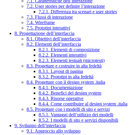
7.1. Caratteristiche dell’interazione
7.2. User stories per definire l’interazione
7.2.1. Differenza tra scenari e user stories
7.3. Flussi di interazione
7.4. Wireframe
7.5. Prototipi interattivi
8. Progettazione dell’interfaccia
8.1. Obiettivi dell’interfaccia
8.2. Elementi dell’interfaccia
8.2.1. Elementi di composizione
8.2.2. Elementi interattivi
8.2.3. Elementi testuali (microtesti)
8.3. Progettare e costruire in alta fedeltà
8.3.1. Layout di pagina
8.3.2. Prototipi in alta fedeltà
8.4. Progettare con il design system .italia
8.4.1. Documentazione
8.4.2. Benefici del design system
8.4.3. Risorse operative
8.4.4. Come contribuire al design system .italia
8.5. Progettare con i modelli di sito e servizi
8.5.1. Vantaggi dell’utilizzo dei modelli
8.5.2. I modelli di sito e servizi disponibili
9. Sviluppo dell’interfaccia
9.1. Approccio allo sviluppo