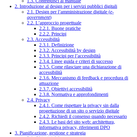
1.3. Contribuisci al manuale
2. Introduzione al design per i servizi pubblici digitali
2.1. Design per l’amministrazione digitale (
e-
government
)
2.2. L’approccio progettuale
2.2.1. Buone pratiche
2.2.2. Principi
2.3. Accessibilità
2.3.1. Definizione
2.3.2. Accessibilità by design
2.3.3. Principi per l’accessibilità
2.3.4. Linee guida e criteri di successo
2.3.5. Come rilasciare una dichiarazione di
accessibilità
2.3.6. Meccanismo di feedback e procedura di
attuazione
2.3.7. Obiettivi accessibilità
2.3.8. Normativa e approfondimenti
2.4. Privacy
2.4.1. Come rispettare la privacy sin dalla
progettazione di un sito o servizio digitale
2.4.2. Richiedi il consenso quando necessario
2.4.3. Le basi del sito web: architettura,
informativa privacy, riferimenti DPO
3. Pianificazione, gestione e strategia