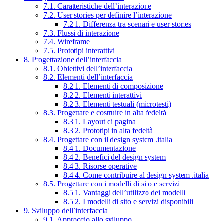
7.1. Caratteristiche dell’interazione
7.2. User stories per definire l’interazione
7.2.1. Differenza tra scenari e user stories
7.3. Flussi di interazione
7.4. Wireframe
7.5. Prototipi interattivi
8. Progettazione dell’interfaccia
8.1. Obiettivi dell’interfaccia
8.2. Elementi dell’interfaccia
8.2.1. Elementi di composizione
8.2.2. Elementi interattivi
8.2.3. Elementi testuali (microtesti)
8.3. Progettare e costruire in alta fedeltà
8.3.1. Layout di pagina
8.3.2. Prototipi in alta fedeltà
8.4. Progettare con il design system .italia
8.4.1. Documentazione
8.4.2. Benefici del design system
8.4.3. Risorse operative
8.4.4. Come contribuire al design system .italia
8.5. Progettare con i modelli di sito e servizi
8.5.1. Vantaggi dell’utilizzo dei modelli
8.5.2. I modelli di sito e servizi disponibili
9. Sviluppo dell’interfaccia
9.1. Approccio allo sviluppo