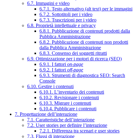
6.7. Immagini e video
6.7.1. Testo alternativo (alt text) per le immagini
6.7.2. Sottotitoli per i video
6.7.3. Trascrizioni per i video
6.8. Proprietà intellettuale e privacy
6.8.1. Pubblicazione di contenuti prodotti dalla
Pubblica Amministrazione
6.8.2. Pubblicazione di contenuti non prodotti
dalla Pubblica Amministrazione
6.8.3. Consenso dei soggetti ritratti
6.9. Ottimizzazione per i motori di ricerca (SEO)
6.9.1. I fattori
on-page
6.9.2. I fattori
off-page
6.9.3. Strumenti di diagnostica SEO: Search
Console
6.10. Gestire i contenuti
6.10.1. L’inventario dei contenuti
6.10.2. Revisionare i contenuti
6.10.3. Migrare i contenuti
6.10.4. Pubblicare i contenuti
7. Progettazione dell’interazione
7.1. Caratteristiche dell’interazione
7.2. User stories per definire l’interazione
7.2.1. Differenza tra scenari e user stories
7.3. Flussi di interazione