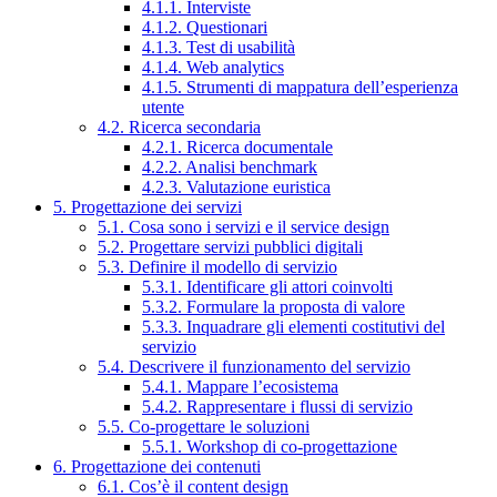
4.1.1. Interviste
4.1.2. Questionari
4.1.3. Test di usabilità
4.1.4. Web analytics
4.1.5. Strumenti di mappatura dell’esperienza
utente
4.2. Ricerca secondaria
4.2.1. Ricerca documentale
4.2.2. Analisi benchmark
4.2.3. Valutazione euristica
5. Progettazione dei servizi
5.1. Cosa sono i servizi e il service design
5.2. Progettare servizi pubblici digitali
5.3. Definire il modello di servizio
5.3.1. Identificare gli attori coinvolti
5.3.2. Formulare la proposta di valore
5.3.3. Inquadrare gli elementi costitutivi del
servizio
5.4. Descrivere il funzionamento del servizio
5.4.1. Mappare l’ecosistema
5.4.2. Rappresentare i flussi di servizio
5.5. Co-progettare le soluzioni
5.5.1. Workshop di co-progettazione
6. Progettazione dei contenuti
6.1. Cos’è il content design