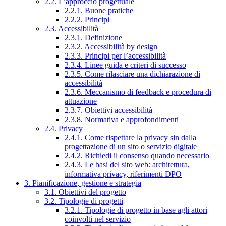
2.2. L’approccio progettuale
2.2.1. Buone pratiche
2.2.2. Principi
2.3. Accessibilità
2.3.1. Definizione
2.3.2. Accessibilità by design
2.3.3. Principi per l’accessibilità
2.3.4. Linee guida e criteri di successo
2.3.5. Come rilasciare una dichiarazione di
accessibilità
2.3.6. Meccanismo di feedback e procedura di
attuazione
2.3.7. Obiettivi accessibilità
2.3.8. Normativa e approfondimenti
2.4. Privacy
2.4.1. Come rispettare la privacy sin dalla
progettazione di un sito o servizio digitale
2.4.2. Richiedi il consenso quando necessario
2.4.3. Le basi del sito web: architettura,
informativa privacy, riferimenti DPO
3. Pianificazione, gestione e strategia
3.1. Obiettivi del progetto
3.2. Tipologie di progetti
3.2.1. Tipologie di progetto in base agli attori
coinvolti nel servizio