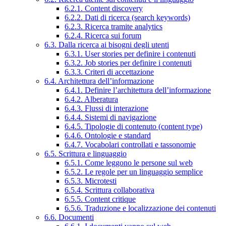
6.2.1. Content discovery
6.2.2. Dati di ricerca (search keywords)
6.2.3. Ricerca tramite analytics
6.2.4. Ricerca sui forum
6.3. Dalla ricerca ai bisogni degli utenti
6.3.1. User stories per definire i contenuti
6.3.2. Job stories per definire i contenuti
6.3.3. Criteri di accettazione
6.4. Architettura dell’informazione
6.4.1. Definire l’architettura dell’informazione
6.4.2. Alberatura
6.4.3. Flussi di interazione
6.4.4. Sistemi di navigazione
6.4.5. Tipologie di contenuto (content type)
6.4.6. Ontologie e standard
6.4.7. Vocabolari controllati e tassonomie
6.5. Scrittura e linguaggio
6.5.1. Come leggono le persone sul web
6.5.2. Le regole per un linguaggio semplice
6.5.3. Microtesti
6.5.4. Scrittura collaborativa
6.5.5. Content critique
6.5.6. Traduzione e localizzazione dei contenuti
6.6. Documenti