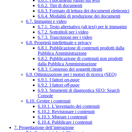
6.6.1. I documenti vanno sul web
6.6.2. Tipi di documenti
6.6.3. Formato di lettura dei documenti elettronici
6.6.4. Modalità di produzione dei documenti
6.7. Immagini e video
6.7.1. Testo alternativo (alt text) per le immagini
6.7.2. Sottotitoli per i video
6.7.3. Trascrizioni per i video
6.8. Proprietà intellettuale e privacy
6.8.1. Pubblicazione di contenuti prodotti dalla
Pubblica Amministrazione
6.8.2. Pubblicazione di contenuti non prodotti
dalla Pubblica Amministrazione
6.8.3. Consenso dei soggetti ritratti
6.9. Ottimizzazione per i motori di ricerca (SEO)
6.9.1. I fattori
on-page
6.9.2. I fattori
off-page
6.9.3. Strumenti di diagnostica SEO: Search
Console
6.10. Gestire i contenuti
6.10.1. L’inventario dei contenuti
6.10.2. Revisionare i contenuti
6.10.3. Migrare i contenuti
6.10.4. Pubblicare i contenuti
7. Progettazione dell’interazione