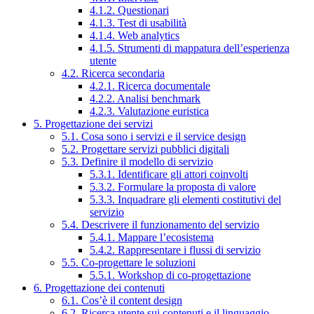
4.1.2. Questionari
4.1.3. Test di usabilità
4.1.4. Web analytics
4.1.5. Strumenti di mappatura dell’esperienza
utente
4.2. Ricerca secondaria
4.2.1. Ricerca documentale
4.2.2. Analisi benchmark
4.2.3. Valutazione euristica
5. Progettazione dei servizi
5.1. Cosa sono i servizi e il service design
5.2. Progettare servizi pubblici digitali
5.3. Definire il modello di servizio
5.3.1. Identificare gli attori coinvolti
5.3.2. Formulare la proposta di valore
5.3.3. Inquadrare gli elementi costitutivi del
servizio
5.4. Descrivere il funzionamento del servizio
5.4.1. Mappare l’ecosistema
5.4.2. Rappresentare i flussi di servizio
5.5. Co-progettare le soluzioni
5.5.1. Workshop di co-progettazione
6. Progettazione dei contenuti
6.1. Cos’è il content design
6.2. Ricerca utente sui contenuti e il linguaggio