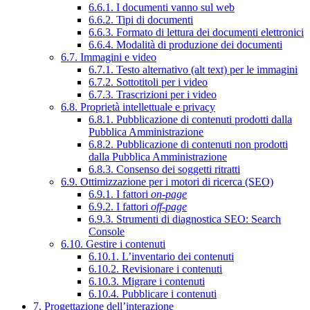
6.6.1. I documenti vanno sul web
6.6.2. Tipi di documenti
6.6.3. Formato di lettura dei documenti elettronici
6.6.4. Modalità di produzione dei documenti
6.7. Immagini e video
6.7.1. Testo alternativo (alt text) per le immagini
6.7.2. Sottotitoli per i video
6.7.3. Trascrizioni per i video
6.8. Proprietà intellettuale e privacy
6.8.1. Pubblicazione di contenuti prodotti dalla
Pubblica Amministrazione
6.8.2. Pubblicazione di contenuti non prodotti
dalla Pubblica Amministrazione
6.8.3. Consenso dei soggetti ritratti
6.9. Ottimizzazione per i motori di ricerca (SEO)
6.9.1. I fattori
on-page
6.9.2. I fattori
off-page
6.9.3. Strumenti di diagnostica SEO: Search
Console
6.10. Gestire i contenuti
6.10.1. L’inventario dei contenuti
6.10.2. Revisionare i contenuti
6.10.3. Migrare i contenuti
6.10.4. Pubblicare i contenuti
7. Progettazione dell’interazione