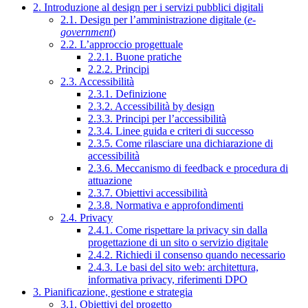
2. Introduzione al design per i servizi pubblici digitali
2.1. Design per l’amministrazione digitale (
e-
government
)
2.2. L’approccio progettuale
2.2.1. Buone pratiche
2.2.2. Principi
2.3. Accessibilità
2.3.1. Definizione
2.3.2. Accessibilità by design
2.3.3. Principi per l’accessibilità
2.3.4. Linee guida e criteri di successo
2.3.5. Come rilasciare una dichiarazione di
accessibilità
2.3.6. Meccanismo di feedback e procedura di
attuazione
2.3.7. Obiettivi accessibilità
2.3.8. Normativa e approfondimenti
2.4. Privacy
2.4.1. Come rispettare la privacy sin dalla
progettazione di un sito o servizio digitale
2.4.2. Richiedi il consenso quando necessario
2.4.3. Le basi del sito web: architettura,
informativa privacy, riferimenti DPO
3. Pianificazione, gestione e strategia
3.1. Obiettivi del progetto