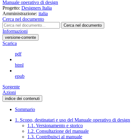
Manuale operativo di design
Progetto:
Designers Italia
Amministrazione:
italia
Cerca nel documento
Cerca nel documento
Informazioni
versione-corrente
Scarica
pdf
html
epub
Sorgente
Azioni
indice dei contenuti
Sommario
1. Scopo, destinatari e uso del Manuale operativo di design
1.1. Versionamento e storico
1.2. Consultazione del manuale
1.3. Contribuisci al manuale