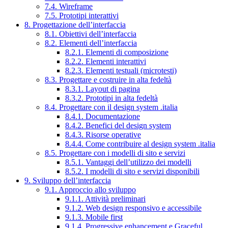
7.4. Wireframe
7.5. Prototipi interattivi
8. Progettazione dell’interfaccia
8.1. Obiettivi dell’interfaccia
8.2. Elementi dell’interfaccia
8.2.1. Elementi di composizione
8.2.2. Elementi interattivi
8.2.3. Elementi testuali (microtesti)
8.3. Progettare e costruire in alta fedeltà
8.3.1. Layout di pagina
8.3.2. Prototipi in alta fedeltà
8.4. Progettare con il design system .italia
8.4.1. Documentazione
8.4.2. Benefici del design system
8.4.3. Risorse operative
8.4.4. Come contribuire al design system .italia
8.5. Progettare con i modelli di sito e servizi
8.5.1. Vantaggi dell’utilizzo dei modelli
8.5.2. I modelli di sito e servizi disponibili
9. Sviluppo dell’interfaccia
9.1. Approccio allo sviluppo
9.1.1. Attività preliminari
9.1.2. Web design responsivo e accessibile
9.1.3. Mobile first
9.1.4. Progressive enhancement e Graceful