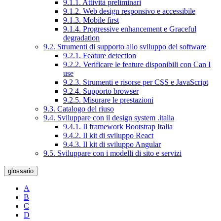
9.1.1. Attività preliminari
9.1.2. Web design responsivo e accessibile
9.1.3. Mobile first
9.1.4. Progressive enhancement e Graceful
degradation
9.2. Strumenti di supporto allo sviluppo del software
9.2.1. Feature detection
9.2.2. Verificare le feature disponibili con Can I
use
9.2.3. Strumenti e risorse per CSS e JavaScript
9.2.4. Supporto browser
9.2.5. Misurare le prestazioni
9.3. Catalogo del riuso
9.4. Sviluppare con il design system .italia
9.4.1. Il framework Bootstrap Italia
9.4.2. Il kit di sviluppo React
9.4.3. Il kit di sviluppo Angular
9.5. Sviluppare con i modelli di sito e servizi
glossario
A
B
C
D