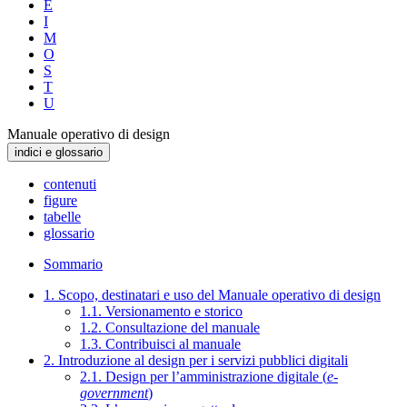
E
I
M
O
S
T
U
Manuale operativo di design
indici e glossario
contenuti
figure
tabelle
glossario
Sommario
1. Scopo, destinatari e uso del Manuale operativo di design
1.1. Versionamento e storico
1.2. Consultazione del manuale
1.3. Contribuisci al manuale
2. Introduzione al design per i servizi pubblici digitali
2.1. Design per l’amministrazione digitale (
e-
government
)