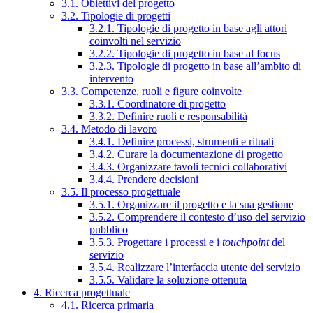
3.1. Obiettivi del progetto
3.2. Tipologie di progetti
3.2.1. Tipologie di progetto in base agli attori
coinvolti nel servizio
3.2.2. Tipologie di progetto in base al focus
3.2.3. Tipologie di progetto in base all’ambito di
intervento
3.3. Competenze, ruoli e figure coinvolte
3.3.1. Coordinatore di progetto
3.3.2. Definire ruoli e responsabilità
3.4. Metodo di lavoro
3.4.1. Definire processi, strumenti e rituali
3.4.2. Curare la documentazione di progetto
3.4.3. Organizzare tavoli tecnici collaborativi
3.4.4. Prendere decisioni
3.5. Il processo progettuale
3.5.1. Organizzare il progetto e la sua gestione
3.5.2. Comprendere il contesto d’uso del servizio
pubblico
3.5.3. Progettare i processi e i
touchpoint
del
servizio
3.5.4. Realizzare l’interfaccia utente del servizio
3.5.5. Validare la soluzione ottenuta
4. Ricerca progettuale
4.1. Ricerca primaria