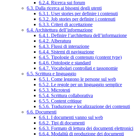
6.2.4. Ricerca sui forum
6.3. Dalla ricerca ai bisogni degli utenti
6.3.1. User stories per definire i contenuti
6.3.2. Job stories per definire i contenuti
6.3.3. Criteri di accettazione
6.4. Architettura dell’informazione
6.4.1. Definire l’architettura dell’informazione
6.4.2. Alberatura
6.4.3. Flussi di interazione
6.4.4. Sistemi di navigazione
6.4.5. Tipologie di contenuto (content type)
6.4.6. Ontologie e standard
6.4.7. Vocabolari controllati e tassonomie
6.5. Scrittura e linguaggio
6.5.1. Come leggono le persone sul web
6.5.2. Le regole per un linguaggio semplice
6.5.3. Microtesti
6.5.4. Scrittura collaborativa
6.5.5. Content critique
6.5.6. Traduzione e localizzazione dei contenuti
6.6. Documenti
6.6.1. I documenti vanno sul web
6.6.2. Tipi di documenti
6.6.3. Formato di lettura dei documenti elettronici
6.6.4. Modalità di produzione dei documenti