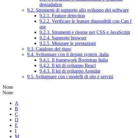
degradation
9.2. Strumenti di supporto allo sviluppo del software
9.2.1. Feature detection
9.2.2. Verificare le feature disponibili con Can I
use
9.2.3. Strumenti e risorse per CSS e JavaScript
9.2.4. Supporto browser
9.2.5. Misurare le prestazioni
9.3. Catalogo del riuso
9.4. Sviluppare con il design system .italia
9.4.1. Il framework Bootstrap Italia
9.4.2. Il kit di sviluppo React
9.4.3. Il kit di sviluppo Angular
9.5. Sviluppare con i modelli di sito e servizi
None
None
A
B
C
D
E
I
M