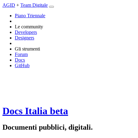
AGID
+
Team Digitale
Piano Triennale
Le community
Developers
Designers
Gli strumenti
Forum
Docs
GitHub
Docs Italia
beta
Documenti pubblici, digitali.