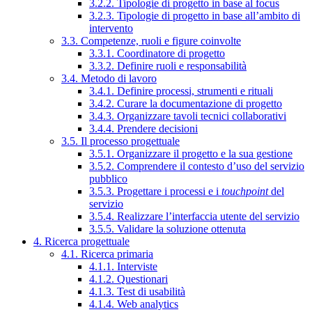
3.2.2. Tipologie di progetto in base al focus
3.2.3. Tipologie di progetto in base all’ambito di
intervento
3.3. Competenze, ruoli e figure coinvolte
3.3.1. Coordinatore di progetto
3.3.2. Definire ruoli e responsabilità
3.4. Metodo di lavoro
3.4.1. Definire processi, strumenti e rituali
3.4.2. Curare la documentazione di progetto
3.4.3. Organizzare tavoli tecnici collaborativi
3.4.4. Prendere decisioni
3.5. Il processo progettuale
3.5.1. Organizzare il progetto e la sua gestione
3.5.2. Comprendere il contesto d’uso del servizio
pubblico
3.5.3. Progettare i processi e i
touchpoint
del
servizio
3.5.4. Realizzare l’interfaccia utente del servizio
3.5.5. Validare la soluzione ottenuta
4. Ricerca progettuale
4.1. Ricerca primaria
4.1.1. Interviste
4.1.2. Questionari
4.1.3. Test di usabilità
4.1.4. Web analytics