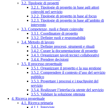
3.2. Tipologie di progetti
3.2.1. Tipologie di progetto in base agli attori
coinvolti nel servizio
3.2.2. Tipologie di progetto in base al focus
3.2.3. Tipologie di progetto in base all’ambito di
intervento
3.3. Competenze, ruoli e figure coinvolte
3.3.1. Coordinatore di progetto
3.3.2. Definire ruoli e responsabilità
3.4. Metodo di lavoro
3.4.1. Definire processi, strumenti e rituali
3.4.2. Curare la documentazione di progetto
3.4.3. Organizzare tavoli tecnici collaborativi
3.4.4. Prendere decisioni
3.5. Il processo progettuale
3.5.1. Organizzare il progetto e la sua gestione
3.5.2. Comprendere il contesto d’uso del servizio
pubblico
3.5.3. Progettare i processi e i
touchpoint
del
servizio
3.5.4. Realizzare l’interfaccia utente del servizio
3.5.5. Validare la soluzione ottenuta
4. Ricerca progettuale
4.1. Ricerca primaria
4.1.1. Interviste