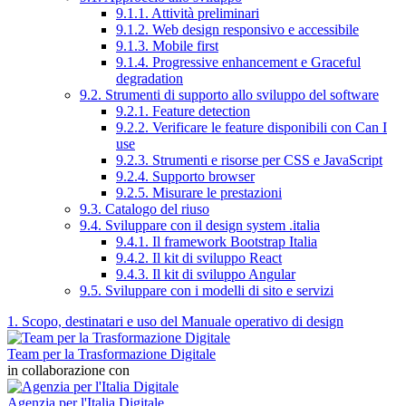
9.1.1. Attività preliminari
9.1.2. Web design responsivo e accessibile
9.1.3. Mobile first
9.1.4. Progressive enhancement e Graceful
degradation
9.2. Strumenti di supporto allo sviluppo del software
9.2.1. Feature detection
9.2.2. Verificare le feature disponibili con Can I
use
9.2.3. Strumenti e risorse per CSS e JavaScript
9.2.4. Supporto browser
9.2.5. Misurare le prestazioni
9.3. Catalogo del riuso
9.4. Sviluppare con il design system .italia
9.4.1. Il framework Bootstrap Italia
9.4.2. Il kit di sviluppo React
9.4.3. Il kit di sviluppo Angular
9.5. Sviluppare con i modelli di sito e servizi
1. Scopo, destinatari e uso del Manuale operativo di design
Team per la Trasformazione Digitale
in collaborazione con
Agenzia per l'Italia Digitale