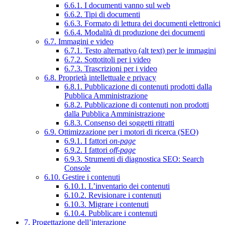
6.6.1. I documenti vanno sul web
6.6.2. Tipi di documenti
6.6.3. Formato di lettura dei documenti elettronici
6.6.4. Modalità di produzione dei documenti
6.7. Immagini e video
6.7.1. Testo alternativo (alt text) per le immagini
6.7.2. Sottotitoli per i video
6.7.3. Trascrizioni per i video
6.8. Proprietà intellettuale e privacy
6.8.1. Pubblicazione di contenuti prodotti dalla
Pubblica Amministrazione
6.8.2. Pubblicazione di contenuti non prodotti
dalla Pubblica Amministrazione
6.8.3. Consenso dei soggetti ritratti
6.9. Ottimizzazione per i motori di ricerca (SEO)
6.9.1. I fattori
on-page
6.9.2. I fattori
off-page
6.9.3. Strumenti di diagnostica SEO: Search
Console
6.10. Gestire i contenuti
6.10.1. L’inventario dei contenuti
6.10.2. Revisionare i contenuti
6.10.3. Migrare i contenuti
6.10.4. Pubblicare i contenuti
7. Progettazione dell’interazione