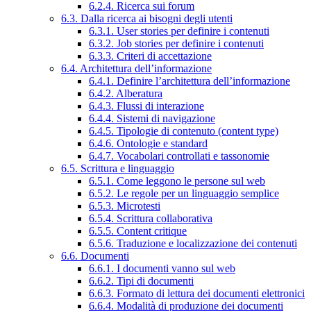
6.2.4. Ricerca sui forum
6.3. Dalla ricerca ai bisogni degli utenti
6.3.1. User stories per definire i contenuti
6.3.2. Job stories per definire i contenuti
6.3.3. Criteri di accettazione
6.4. Architettura dell’informazione
6.4.1. Definire l’architettura dell’informazione
6.4.2. Alberatura
6.4.3. Flussi di interazione
6.4.4. Sistemi di navigazione
6.4.5. Tipologie di contenuto (content type)
6.4.6. Ontologie e standard
6.4.7. Vocabolari controllati e tassonomie
6.5. Scrittura e linguaggio
6.5.1. Come leggono le persone sul web
6.5.2. Le regole per un linguaggio semplice
6.5.3. Microtesti
6.5.4. Scrittura collaborativa
6.5.5. Content critique
6.5.6. Traduzione e localizzazione dei contenuti
6.6. Documenti
6.6.1. I documenti vanno sul web
6.6.2. Tipi di documenti
6.6.3. Formato di lettura dei documenti elettronici
6.6.4. Modalità di produzione dei documenti