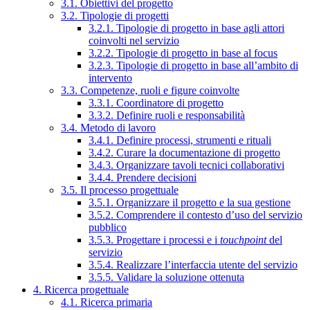
3.1. Obiettivi del progetto
3.2. Tipologie di progetti
3.2.1. Tipologie di progetto in base agli attori
coinvolti nel servizio
3.2.2. Tipologie di progetto in base al focus
3.2.3. Tipologie di progetto in base all’ambito di
intervento
3.3. Competenze, ruoli e figure coinvolte
3.3.1. Coordinatore di progetto
3.3.2. Definire ruoli e responsabilità
3.4. Metodo di lavoro
3.4.1. Definire processi, strumenti e rituali
3.4.2. Curare la documentazione di progetto
3.4.3. Organizzare tavoli tecnici collaborativi
3.4.4. Prendere decisioni
3.5. Il processo progettuale
3.5.1. Organizzare il progetto e la sua gestione
3.5.2. Comprendere il contesto d’uso del servizio
pubblico
3.5.3. Progettare i processi e i
touchpoint
del
servizio
3.5.4. Realizzare l’interfaccia utente del servizio
3.5.5. Validare la soluzione ottenuta
4. Ricerca progettuale
4.1. Ricerca primaria