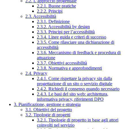
2.2. L’approccio progettuale
2.2.1. Buone pratiche
2.2.2. Principi
2.3. Accessibilità
2.3.1. Definizione
2.3.2. Accessibilità by design
2.3.3. Principi per l’accessibilità
2.3.4. Linee guida e criteri di successo
2.3.5. Come rilasciare una dichiarazione di
accessibilità
2.3.6. Meccanismo di feedback e procedura di
attuazione
2.3.7. Obiettivi accessibilità
2.3.8. Normativa e approfondimenti
2.4. Privacy
2.4.1. Come rispettare la privacy sin dalla
progettazione di un sito o servizio digitale
2.4.2. Richiedi il consenso quando necessario
2.4.3. Le basi del sito web: architettura,
informativa privacy, riferimenti DPO
3. Pianificazione, gestione e strategia
3.1. Obiettivi del progetto
3.2. Tipologie di progetti
3.2.1. Tipologie di progetto in base agli attori
coinvolti nel servizio