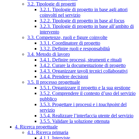
3.2. Tipologie di progetti
3.2.1. Tipologie di progetto in base agli attori
coinvolti nel servizio
3.2.2. Tipologie di progetto in base al focus
3.2.3. Tipologie di progetto in base all’ambito di
intervento
3.3. Competenze, ruoli e figure coinvolte
3.3.1. Coordinatore di progetto
3.3.2. Definire ruoli e responsabilità
3.4. Metodo di lavoro
3.4.1. Definire processi, strumenti e rituali
3.4.2. Curare la documentazione di progetto
3.4.3. Organizzare tavoli tecnici collaborativi
3.4.4. Prendere decisioni
3.5. Il processo progettuale
3.5.1. Organizzare il progetto e la sua gestione
3.5.2. Comprendere il contesto d’uso del servizio
pubblico
3.5.3. Progettare i processi e i
touchpoint
del
servizio
3.5.4. Realizzare l’interfaccia utente del servizio
3.5.5. Validare la soluzione ottenuta
4. Ricerca progettuale
4.1. Ricerca primaria
4.1.1. Interviste