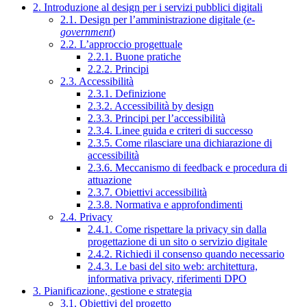
2. Introduzione al design per i servizi pubblici digitali
2.1. Design per l’amministrazione digitale (
e-
government
)
2.2. L’approccio progettuale
2.2.1. Buone pratiche
2.2.2. Principi
2.3. Accessibilità
2.3.1. Definizione
2.3.2. Accessibilità by design
2.3.3. Principi per l’accessibilità
2.3.4. Linee guida e criteri di successo
2.3.5. Come rilasciare una dichiarazione di
accessibilità
2.3.6. Meccanismo di feedback e procedura di
attuazione
2.3.7. Obiettivi accessibilità
2.3.8. Normativa e approfondimenti
2.4. Privacy
2.4.1. Come rispettare la privacy sin dalla
progettazione di un sito o servizio digitale
2.4.2. Richiedi il consenso quando necessario
2.4.3. Le basi del sito web: architettura,
informativa privacy, riferimenti DPO
3. Pianificazione, gestione e strategia
3.1. Obiettivi del progetto