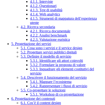
4.1.1. Interviste
4.1.2. Questionari
4.1.3. Test di usabilità
4.1.4. Web analytics
4.1.5. Strumenti di mappatura dell’esperienza
utente
4.2. Ricerca secondaria
4.2.1. Ricerca documentale
4.2.2. Analisi benchmark
4.2.3. Valutazione euristica
5. Progettazione dei servizi
5.1. Cosa sono i servizi e il service design
5.2. Progettare servizi pubblici digitali
5.3. Definire il modello di servizio
5.3.1. Identificare gli attori coinvolti
5.3.2. Formulare la proposta di valore
5.3.3. Inquadrare gli elementi costitutivi del
servizio
5.4. Descrivere il funzionamento del servizio
5.4.1. Mappare l’ecosistema
5.4.2. Rappresentare i flussi di servizio
5.5. Co-progettare le soluzioni
5.5.1. Workshop di co-progettazione
6. Progettazione dei contenuti
6.1. Cos’è il content design