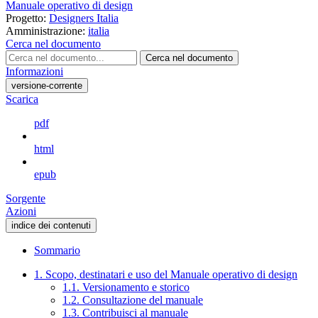
Manuale operativo di design
Progetto:
Designers Italia
Amministrazione:
italia
Cerca nel documento
Cerca nel documento
Informazioni
versione-corrente
Scarica
pdf
html
epub
Sorgente
Azioni
indice dei contenuti
Sommario
1. Scopo, destinatari e uso del Manuale operativo di design
1.1. Versionamento e storico
1.2. Consultazione del manuale
1.3. Contribuisci al manuale