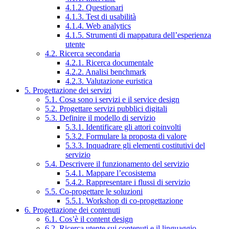
4.1.2. Questionari
4.1.3. Test di usabilità
4.1.4. Web analytics
4.1.5. Strumenti di mappatura dell’esperienza
utente
4.2. Ricerca secondaria
4.2.1. Ricerca documentale
4.2.2. Analisi benchmark
4.2.3. Valutazione euristica
5. Progettazione dei servizi
5.1. Cosa sono i servizi e il service design
5.2. Progettare servizi pubblici digitali
5.3. Definire il modello di servizio
5.3.1. Identificare gli attori coinvolti
5.3.2. Formulare la proposta di valore
5.3.3. Inquadrare gli elementi costitutivi del
servizio
5.4. Descrivere il funzionamento del servizio
5.4.1. Mappare l’ecosistema
5.4.2. Rappresentare i flussi di servizio
5.5. Co-progettare le soluzioni
5.5.1. Workshop di co-progettazione
6. Progettazione dei contenuti
6.1. Cos’è il content design
6.2. Ricerca utente sui contenuti e il linguaggio