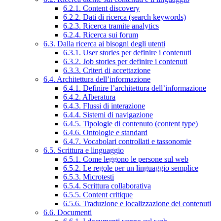
6.2.1. Content discovery
6.2.2. Dati di ricerca (search keywords)
6.2.3. Ricerca tramite analytics
6.2.4. Ricerca sui forum
6.3. Dalla ricerca ai bisogni degli utenti
6.3.1. User stories per definire i contenuti
6.3.2. Job stories per definire i contenuti
6.3.3. Criteri di accettazione
6.4. Architettura dell’informazione
6.4.1. Definire l’architettura dell’informazione
6.4.2. Alberatura
6.4.3. Flussi di interazione
6.4.4. Sistemi di navigazione
6.4.5. Tipologie di contenuto (content type)
6.4.6. Ontologie e standard
6.4.7. Vocabolari controllati e tassonomie
6.5. Scrittura e linguaggio
6.5.1. Come leggono le persone sul web
6.5.2. Le regole per un linguaggio semplice
6.5.3. Microtesti
6.5.4. Scrittura collaborativa
6.5.5. Content critique
6.5.6. Traduzione e localizzazione dei contenuti
6.6. Documenti