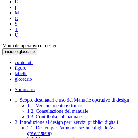
E
I
M
O
S
T
U
Manuale operativo di design
indici e glossario
contenuti
figure
tabelle
glossario
Sommario
1. Scopo, destinatari e uso del Manuale operativo di design
1.1. Versionamento e storico
1.2. Consultazione del manuale
1.3. Contribuisci al manuale
2. Introduzione al design per i servizi pubblici digitali
2.1. Design per l’amministrazione digitale (
e-
government
)