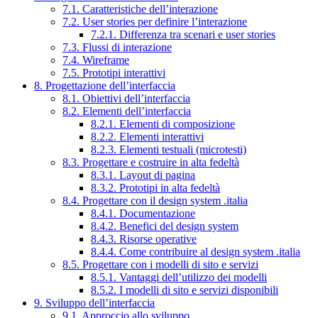
7.1. Caratteristiche dell’interazione
7.2. User stories per definire l’interazione
7.2.1. Differenza tra scenari e user stories
7.3. Flussi di interazione
7.4. Wireframe
7.5. Prototipi interattivi
8. Progettazione dell’interfaccia
8.1. Obiettivi dell’interfaccia
8.2. Elementi dell’interfaccia
8.2.1. Elementi di composizione
8.2.2. Elementi interattivi
8.2.3. Elementi testuali (microtesti)
8.3. Progettare e costruire in alta fedeltà
8.3.1. Layout di pagina
8.3.2. Prototipi in alta fedeltà
8.4. Progettare con il design system .italia
8.4.1. Documentazione
8.4.2. Benefici del design system
8.4.3. Risorse operative
8.4.4. Come contribuire al design system .italia
8.5. Progettare con i modelli di sito e servizi
8.5.1. Vantaggi dell’utilizzo dei modelli
8.5.2. I modelli di sito e servizi disponibili
9. Sviluppo dell’interfaccia
9.1. Approccio allo sviluppo