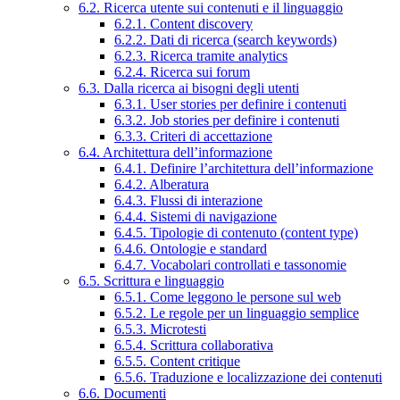
6.2. Ricerca utente sui contenuti e il linguaggio
6.2.1. Content discovery
6.2.2. Dati di ricerca (search keywords)
6.2.3. Ricerca tramite analytics
6.2.4. Ricerca sui forum
6.3. Dalla ricerca ai bisogni degli utenti
6.3.1. User stories per definire i contenuti
6.3.2. Job stories per definire i contenuti
6.3.3. Criteri di accettazione
6.4. Architettura dell’informazione
6.4.1. Definire l’architettura dell’informazione
6.4.2. Alberatura
6.4.3. Flussi di interazione
6.4.4. Sistemi di navigazione
6.4.5. Tipologie di contenuto (content type)
6.4.6. Ontologie e standard
6.4.7. Vocabolari controllati e tassonomie
6.5. Scrittura e linguaggio
6.5.1. Come leggono le persone sul web
6.5.2. Le regole per un linguaggio semplice
6.5.3. Microtesti
6.5.4. Scrittura collaborativa
6.5.5. Content critique
6.5.6. Traduzione e localizzazione dei contenuti
6.6. Documenti