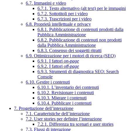
6.7. Immagini e video
6.7.1. Testo alternativo (alt text) per le immagini
6.7.2. Sottotitoli per i video
6.7.3. Trascrizioni per i video
6.8. Proprietà intellettuale e privacy
6.8.1. Pubblicazione di contenuti prodotti dalla
Pubblica Amministrazione
6.8.2. Pubblicazione di contenuti non prodotti
dalla Pubblica Amministrazione
6.8.3. Consenso dei soggetti ritratti
6.9. Ottimizzazione per i motori di ricerca (SEO)
6.9.1. I fattori
on-page
6.9.2. I fattori
off-page
6.9.3. Strumenti di diagnostica SEO: Search
Console
6.10. Gestire i contenuti
6.10.1. L’inventario dei contenuti
6.10.2. Revisionare i contenuti
6.10.3. Migrare i contenuti
6.10.4. Pubblicare i contenuti
7. Progettazione dell’interazione
7.1. Caratteristiche dell’interazione
7.2. User stories per definire l’interazione
7.2.1. Differenza tra scenari e user stories
7.3. Flussi di interazione