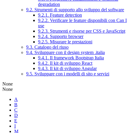
degradation
9.2. Strumenti di supporto allo sviluppo del software
9.2.1. Feature detection
9.2.2. Verificare le feature disponibili con Can I
use
9.2.3. Strumenti e risorse per CSS e JavaScript
9.2.4. Supporto browser
9.2.5. Misurare le prestazioni
9.3. Catalogo del riuso
9.4. Sviluppare con il design system .italia
9.4.1. Il framework Bootstrap Italia
9.4.2. Il kit di sviluppo React
9.4.3. Il kit di sviluppo Angular
9.5. Sviluppare con i modelli di sito e servizi
None
None
A
B
C
D
E
I
M