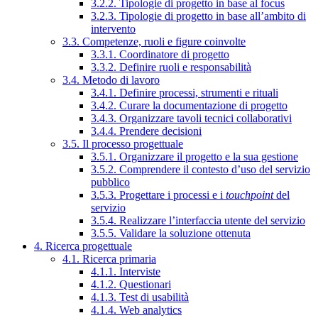
3.2.2. Tipologie di progetto in base al focus
3.2.3. Tipologie di progetto in base all’ambito di
intervento
3.3. Competenze, ruoli e figure coinvolte
3.3.1. Coordinatore di progetto
3.3.2. Definire ruoli e responsabilità
3.4. Metodo di lavoro
3.4.1. Definire processi, strumenti e rituali
3.4.2. Curare la documentazione di progetto
3.4.3. Organizzare tavoli tecnici collaborativi
3.4.4. Prendere decisioni
3.5. Il processo progettuale
3.5.1. Organizzare il progetto e la sua gestione
3.5.2. Comprendere il contesto d’uso del servizio
pubblico
3.5.3. Progettare i processi e i
touchpoint
del
servizio
3.5.4. Realizzare l’interfaccia utente del servizio
3.5.5. Validare la soluzione ottenuta
4. Ricerca progettuale
4.1. Ricerca primaria
4.1.1. Interviste
4.1.2. Questionari
4.1.3. Test di usabilità
4.1.4. Web analytics