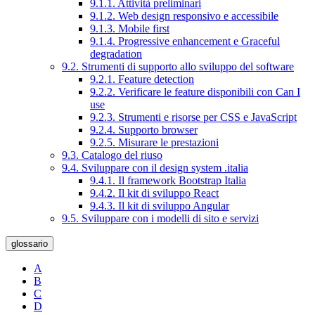
9.1.1. Attività preliminari
9.1.2. Web design responsivo e accessibile
9.1.3. Mobile first
9.1.4. Progressive enhancement e Graceful
degradation
9.2. Strumenti di supporto allo sviluppo del software
9.2.1. Feature detection
9.2.2. Verificare le feature disponibili con Can I
use
9.2.3. Strumenti e risorse per CSS e JavaScript
9.2.4. Supporto browser
9.2.5. Misurare le prestazioni
9.3. Catalogo del riuso
9.4. Sviluppare con il design system .italia
9.4.1. Il framework Bootstrap Italia
9.4.2. Il kit di sviluppo React
9.4.3. Il kit di sviluppo Angular
9.5. Sviluppare con i modelli di sito e servizi
glossario
A
B
C
D