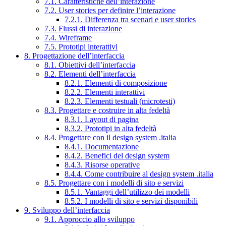
7.1. Caratteristiche dell’interazione
7.2. User stories per definire l’interazione
7.2.1. Differenza tra scenari e user stories
7.3. Flussi di interazione
7.4. Wireframe
7.5. Prototipi interattivi
8. Progettazione dell’interfaccia
8.1. Obiettivi dell’interfaccia
8.2. Elementi dell’interfaccia
8.2.1. Elementi di composizione
8.2.2. Elementi interattivi
8.2.3. Elementi testuali (microtesti)
8.3. Progettare e costruire in alta fedeltà
8.3.1. Layout di pagina
8.3.2. Prototipi in alta fedeltà
8.4. Progettare con il design system .italia
8.4.1. Documentazione
8.4.2. Benefici del design system
8.4.3. Risorse operative
8.4.4. Come contribuire al design system .italia
8.5. Progettare con i modelli di sito e servizi
8.5.1. Vantaggi dell’utilizzo dei modelli
8.5.2. I modelli di sito e servizi disponibili
9. Sviluppo dell’interfaccia
9.1. Approccio allo sviluppo