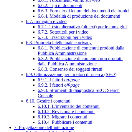
6.6.1. I documenti vanno sul web
6.6.2. Tipi di documenti
6.6.3. Formato di lettura dei documenti elettronici
6.6.4. Modalità di produzione dei documenti
6.7. Immagini e video
6.7.1. Testo alternativo (alt text) per le immagini
6.7.2. Sottotitoli per i video
6.7.3. Trascrizioni per i video
6.8. Proprietà intellettuale e privacy
6.8.1. Pubblicazione di contenuti prodotti dalla
Pubblica Amministrazione
6.8.2. Pubblicazione di contenuti non prodotti
dalla Pubblica Amministrazione
6.8.3. Consenso dei soggetti ritratti
6.9. Ottimizzazione per i motori di ricerca (SEO)
6.9.1. I fattori
on-page
6.9.2. I fattori
off-page
6.9.3. Strumenti di diagnostica SEO: Search
Console
6.10. Gestire i contenuti
6.10.1. L’inventario dei contenuti
6.10.2. Revisionare i contenuti
6.10.3. Migrare i contenuti
6.10.4. Pubblicare i contenuti
7. Progettazione dell’interazione