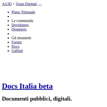
AGID
+
Team Digitale
Piano Triennale
Le community
Developers
Designers
Gli strumenti
Forum
Docs
GitHub
Docs Italia
beta
Documenti pubblici, digitali.