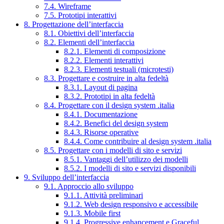
7.4. Wireframe
7.5. Prototipi interattivi
8. Progettazione dell’interfaccia
8.1. Obiettivi dell’interfaccia
8.2. Elementi dell’interfaccia
8.2.1. Elementi di composizione
8.2.2. Elementi interattivi
8.2.3. Elementi testuali (microtesti)
8.3. Progettare e costruire in alta fedeltà
8.3.1. Layout di pagina
8.3.2. Prototipi in alta fedeltà
8.4. Progettare con il design system .italia
8.4.1. Documentazione
8.4.2. Benefici del design system
8.4.3. Risorse operative
8.4.4. Come contribuire al design system .italia
8.5. Progettare con i modelli di sito e servizi
8.5.1. Vantaggi dell’utilizzo dei modelli
8.5.2. I modelli di sito e servizi disponibili
9. Sviluppo dell’interfaccia
9.1. Approccio allo sviluppo
9.1.1. Attività preliminari
9.1.2. Web design responsivo e accessibile
9.1.3. Mobile first
9.1.4. Progressive enhancement e Graceful