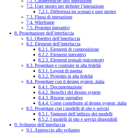
7.1. Caratteristiche dell’interazione
7.2. User stories per definire l’interazione
7.2.1. Differenza tra scenari e user stories
7.3. Flussi di interazione
7.4. Wireframe
7.5. Prototipi interattivi
8. Progettazione dell’interfaccia
8.1. Obiettivi dell’interfaccia
8.2. Elementi dell’interfaccia
8.2.1. Elementi di composizione
8.2.2. Elementi interattivi
8.2.3. Elementi testuali (microtesti)
8.3. Progettare e costruire in alta fedeltà
8.3.1. Layout di pagina
8.3.2. Prototipi in alta fedeltà
8.4. Progettare con il design system .italia
8.4.1. Documentazione
8.4.2. Benefici del design system
8.4.3. Risorse operative
8.4.4. Come contribuire al design system .italia
8.5. Progettare con i modelli di sito e servizi
8.5.1. Vantaggi dell’utilizzo dei modelli
8.5.2. I modelli di sito e servizi disponibili
9. Sviluppo dell’interfaccia
9.1. Approccio allo sviluppo