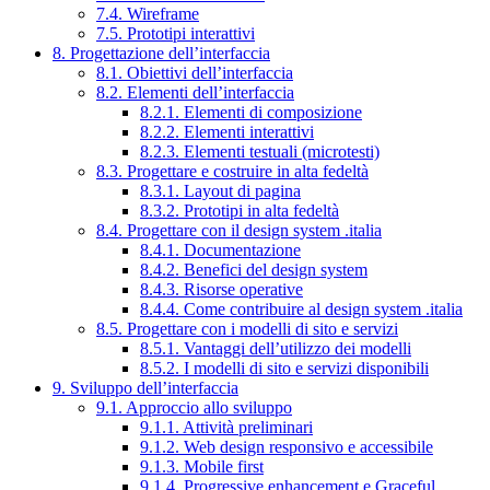
7.4. Wireframe
7.5. Prototipi interattivi
8. Progettazione dell’interfaccia
8.1. Obiettivi dell’interfaccia
8.2. Elementi dell’interfaccia
8.2.1. Elementi di composizione
8.2.2. Elementi interattivi
8.2.3. Elementi testuali (microtesti)
8.3. Progettare e costruire in alta fedeltà
8.3.1. Layout di pagina
8.3.2. Prototipi in alta fedeltà
8.4. Progettare con il design system .italia
8.4.1. Documentazione
8.4.2. Benefici del design system
8.4.3. Risorse operative
8.4.4. Come contribuire al design system .italia
8.5. Progettare con i modelli di sito e servizi
8.5.1. Vantaggi dell’utilizzo dei modelli
8.5.2. I modelli di sito e servizi disponibili
9. Sviluppo dell’interfaccia
9.1. Approccio allo sviluppo
9.1.1. Attività preliminari
9.1.2. Web design responsivo e accessibile
9.1.3. Mobile first
9.1.4. Progressive enhancement e Graceful