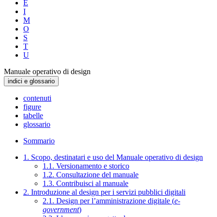
E
I
M
O
S
T
U
Manuale operativo di design
indici e glossario
contenuti
figure
tabelle
glossario
Sommario
1. Scopo, destinatari e uso del Manuale operativo di design
1.1. Versionamento e storico
1.2. Consultazione del manuale
1.3. Contribuisci al manuale
2. Introduzione al design per i servizi pubblici digitali
2.1. Design per l’amministrazione digitale (
e-
government
)