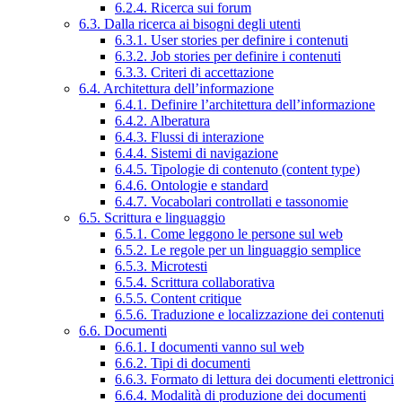
6.2.4. Ricerca sui forum
6.3. Dalla ricerca ai bisogni degli utenti
6.3.1. User stories per definire i contenuti
6.3.2. Job stories per definire i contenuti
6.3.3. Criteri di accettazione
6.4. Architettura dell’informazione
6.4.1. Definire l’architettura dell’informazione
6.4.2. Alberatura
6.4.3. Flussi di interazione
6.4.4. Sistemi di navigazione
6.4.5. Tipologie di contenuto (content type)
6.4.6. Ontologie e standard
6.4.7. Vocabolari controllati e tassonomie
6.5. Scrittura e linguaggio
6.5.1. Come leggono le persone sul web
6.5.2. Le regole per un linguaggio semplice
6.5.3. Microtesti
6.5.4. Scrittura collaborativa
6.5.5. Content critique
6.5.6. Traduzione e localizzazione dei contenuti
6.6. Documenti
6.6.1. I documenti vanno sul web
6.6.2. Tipi di documenti
6.6.3. Formato di lettura dei documenti elettronici
6.6.4. Modalità di produzione dei documenti