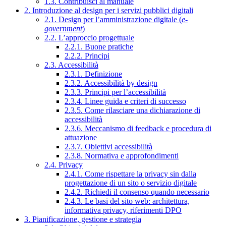
1.3. Contribuisci al manuale
2. Introduzione al design per i servizi pubblici digitali
2.1. Design per l’amministrazione digitale (
e-
government
)
2.2. L’approccio progettuale
2.2.1. Buone pratiche
2.2.2. Principi
2.3. Accessibilità
2.3.1. Definizione
2.3.2. Accessibilità by design
2.3.3. Principi per l’accessibilità
2.3.4. Linee guida e criteri di successo
2.3.5. Come rilasciare una dichiarazione di
accessibilità
2.3.6. Meccanismo di feedback e procedura di
attuazione
2.3.7. Obiettivi accessibilità
2.3.8. Normativa e approfondimenti
2.4. Privacy
2.4.1. Come rispettare la privacy sin dalla
progettazione di un sito o servizio digitale
2.4.2. Richiedi il consenso quando necessario
2.4.3. Le basi del sito web: architettura,
informativa privacy, riferimenti DPO
3. Pianificazione, gestione e strategia