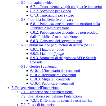
6.7. Immagini e video
6.7.1. Testo alternativo (alt text) per le immagini
6.7.2. Sottotitoli per i video
6.7.3. Trascrizioni per i video
6.8. Proprietà intellettuale e privacy
6.8.1. Pubblicazione di contenuti prodotti dalla
Pubblica Amministrazione
6.8.2. Pubblicazione di contenuti non prodotti
dalla Pubblica Amministrazione
6.8.3. Consenso dei soggetti ritratti
6.9. Ottimizzazione per i motori di ricerca (SEO)
6.9.1. I fattori
on-page
6.9.2. I fattori
off-page
6.9.3. Strumenti di diagnostica SEO: Search
Console
6.10. Gestire i contenuti
6.10.1. L’inventario dei contenuti
6.10.2. Revisionare i contenuti
6.10.3. Migrare i contenuti
6.10.4. Pubblicare i contenuti
7. Progettazione dell’interazione
7.1. Caratteristiche dell’interazione
7.2. User stories per definire l’interazione
7.2.1. Differenza tra scenari e user stories
7.3. Flussi di interazione