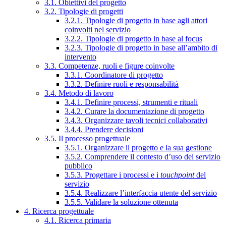
3.1. Obiettivi del progetto
3.2. Tipologie di progetti
3.2.1. Tipologie di progetto in base agli attori
coinvolti nel servizio
3.2.2. Tipologie di progetto in base al focus
3.2.3. Tipologie di progetto in base all’ambito di
intervento
3.3. Competenze, ruoli e figure coinvolte
3.3.1. Coordinatore di progetto
3.3.2. Definire ruoli e responsabilità
3.4. Metodo di lavoro
3.4.1. Definire processi, strumenti e rituali
3.4.2. Curare la documentazione di progetto
3.4.3. Organizzare tavoli tecnici collaborativi
3.4.4. Prendere decisioni
3.5. Il processo progettuale
3.5.1. Organizzare il progetto e la sua gestione
3.5.2. Comprendere il contesto d’uso del servizio
pubblico
3.5.3. Progettare i processi e i
touchpoint
del
servizio
3.5.4. Realizzare l’interfaccia utente del servizio
3.5.5. Validare la soluzione ottenuta
4. Ricerca progettuale
4.1. Ricerca primaria