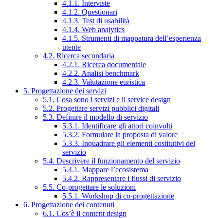
4.1.1. Interviste
4.1.2. Questionari
4.1.3. Test di usabilità
4.1.4. Web analytics
4.1.5. Strumenti di mappatura dell’esperienza
utente
4.2. Ricerca secondaria
4.2.1. Ricerca documentale
4.2.2. Analisi benchmark
4.2.3. Valutazione euristica
5. Progettazione dei servizi
5.1. Cosa sono i servizi e il service design
5.2. Progettare servizi pubblici digitali
5.3. Definire il modello di servizio
5.3.1. Identificare gli attori coinvolti
5.3.2. Formulare la proposta di valore
5.3.3. Inquadrare gli elementi costitutivi del
servizio
5.4. Descrivere il funzionamento del servizio
5.4.1. Mappare l’ecosistema
5.4.2. Rappresentare i flussi di servizio
5.5. Co-progettare le soluzioni
5.5.1. Workshop di co-progettazione
6. Progettazione dei contenuti
6.1. Cos’è il content design