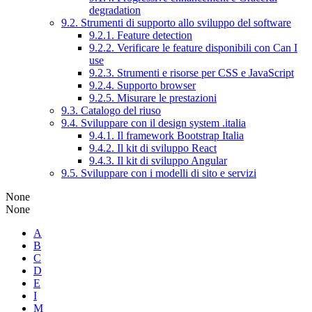
degradation
9.2. Strumenti di supporto allo sviluppo del software
9.2.1. Feature detection
9.2.2. Verificare le feature disponibili con Can I
use
9.2.3. Strumenti e risorse per CSS e JavaScript
9.2.4. Supporto browser
9.2.5. Misurare le prestazioni
9.3. Catalogo del riuso
9.4. Sviluppare con il design system .italia
9.4.1. Il framework Bootstrap Italia
9.4.2. Il kit di sviluppo React
9.4.3. Il kit di sviluppo Angular
9.5. Sviluppare con i modelli di sito e servizi
None
None
A
B
C
D
E
I
M