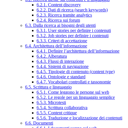
6.2.1. Content discovery
6.2.2. Dati di ricerca (search keywords)
6.2.3. Ricerca tramite analytics
6.2.4. Ricerca sui forum
6.3. Dalla ricerca ai bisogni degli utenti
6.3.1. User stories per definire i contenuti
6.3.2. Job stories per definire i contenuti
6.3.3. Criteri di accettazione
6.4. Architettura dell’informazione
6.4.1. Definire l’architettura dell’informazione
6.4.2. Alberatura
6.4.3. Flussi di interazione
6.4.4. Sistemi di navigazione
6.4.5. Tipologie di contenuto (content type)
6.4.6. Ontologie e standard
6.4.7. Vocabolari controllati e tassonomie
6.5. Scrittura e linguaggio
6.5.1. Come leggono le persone sul web
6.5.2. Le regole per un linguaggio semplice
6.5.3. Microtesti
6.5.4. Scrittura collaborativa
6.5.5. Content critique
6.5.6. Traduzione e localizzazione dei contenuti
6.6. Documenti