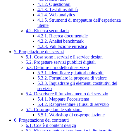
4.1.2. Questionari
4.1.3. Test di usabilità
4.1.4. Web analytics
4.1.5. Strumenti di mappatura dell’esperienza
utente
4.2. Ricerca secondaria
4.2.1. Ricerca documentale
4.2.2. Analisi benchmark
4.2.3. Valutazione euristica
5. Progettazione dei servizi
5.1. Cosa sono i servizi e il service design
5.2. Progettare servizi pubblici digitali
5.3. Definire il modello di servizio
5.3.1. Identificare gli attori coinvolti
5.3.2. Formulare la proposta di valore
5.3.3. Inquadrare gli elementi costitutivi del
servizio
5.4. Descrivere il funzionamento del servizio
5.4.1. Mappare l’ecosistema
5.4.2. Rappresentare i flussi di servizio
5.5. Co-progettare le soluzioni
5.5.1. Workshop di co-progettazione
6. Progettazione dei contenuti
6.1. Cos’è il content design
6.2. Ricerca utente sui contenuti e il linguaggio