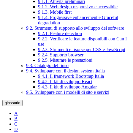
9.1.1. Attività preliminari
9.1.2. Web design responsivo e accessibile
9.1.3. Mobile first
9.1.4. Progressive enhancement e Graceful
degradation
9.2. Strumenti di supporto allo sviluppo del software
9.2.1. Feature detection
9.2.2. Verificare le feature disponibili con Can I
use
9.2.3. Strumenti e risorse per CSS e JavaScript
9.2.4. Supporto browser
9.2.5. Misurare le prestazioni
9.3. Catalogo del riuso
9.4. Sviluppare con il design system .italia
9.4.1. Il framework Bootstrap Italia
9.4.2. Il kit di sviluppo React
9.4.3. Il kit di sviluppo Angular
9.5. Sviluppare con i modelli di sito e servizi
glossario
A
B
C
D