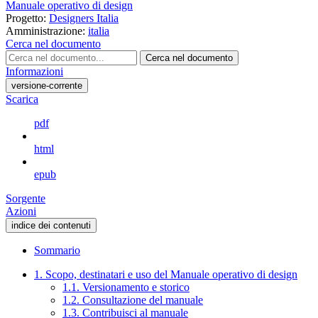
Manuale operativo di design
Progetto:
Designers Italia
Amministrazione:
italia
Cerca nel documento
Cerca nel documento
Informazioni
versione-corrente
Scarica
pdf
html
epub
Sorgente
Azioni
indice dei contenuti
Sommario
1. Scopo, destinatari e uso del Manuale operativo di design
1.1. Versionamento e storico
1.2. Consultazione del manuale
1.3. Contribuisci al manuale