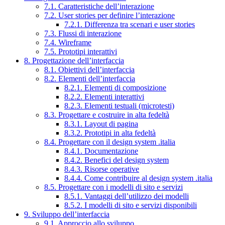
7.1. Caratteristiche dell’interazione
7.2. User stories per definire l’interazione
7.2.1. Differenza tra scenari e user stories
7.3. Flussi di interazione
7.4. Wireframe
7.5. Prototipi interattivi
8. Progettazione dell’interfaccia
8.1. Obiettivi dell’interfaccia
8.2. Elementi dell’interfaccia
8.2.1. Elementi di composizione
8.2.2. Elementi interattivi
8.2.3. Elementi testuali (microtesti)
8.3. Progettare e costruire in alta fedeltà
8.3.1. Layout di pagina
8.3.2. Prototipi in alta fedeltà
8.4. Progettare con il design system .italia
8.4.1. Documentazione
8.4.2. Benefici del design system
8.4.3. Risorse operative
8.4.4. Come contribuire al design system .italia
8.5. Progettare con i modelli di sito e servizi
8.5.1. Vantaggi dell’utilizzo dei modelli
8.5.2. I modelli di sito e servizi disponibili
9. Sviluppo dell’interfaccia
9.1. Approccio allo sviluppo