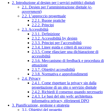
2. Introduzione al design per i servizi pubblici digitali
2.1. Design per l’amministrazione digitale (
e-
government
)
2.2. L’approccio progettuale
2.2.1. Buone pratiche
2.2.2. Principi
2.3. Accessibilità
2.3.1. Definizione
2.3.2. Accessibilità by design
2.3.3. Principi per l’accessibilità
2.3.4. Linee guida e criteri di successo
2.3.5. Come rilasciare una dichiarazione di
accessibilità
2.3.6. Meccanismo di feedback e procedura di
attuazione
2.3.7. Obiettivi accessibilità
2.3.8. Normativa e approfondimenti
2.4. Privacy
2.4.1. Come rispettare la privacy sin dalla
progettazione di un sito o servizio digitale
2.4.2. Richiedi il consenso quando necessario
2.4.3. Le basi del sito web: architettura,
informativa privacy, riferimenti DPO
3. Pianificazione, gestione e strategia
3.1. Obiettivi del progetto