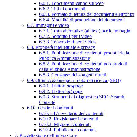
6.6.1. I documenti vanno sul web
6.6.2. Tipi di documenti
6.6.3. Formato di lettura dei documenti elettronici
6.6.4. Modalità di produzione dei documenti
6.7. Immagini e video
6.7.1. Testo alternativo (alt text) per le immagini
6.7.2. Sottotitoli per i video
6.7.3. Trascrizioni per i video
6.8. Proprietà intellettuale e privacy
6.8.1. Pubblicazione di contenuti prodotti dalla
Pubblica Amministrazione
6.8.2. Pubblicazione di contenuti non prodotti
dalla Pubblica Amministrazione
6.8.3. Consenso dei soggetti ritratti
6.9. Ottimizzazione per i motori di ricerca (SEO)
6.9.1. I fattori
on-page
6.9.2. I fattori
off-page
6.9.3. Strumenti di diagnostica SEO: Search
Console
6.10. Gestire i contenuti
6.10.1. L’inventario dei contenuti
6.10.2. Revisionare i contenuti
6.10.3. Migrare i contenuti
6.10.4. Pubblicare i contenuti
7. Progettazione dell’interazione