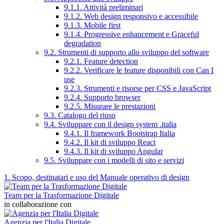
9.1.1. Attività preliminari
9.1.2. Web design responsivo e accessibile
9.1.3. Mobile first
9.1.4. Progressive enhancement e Graceful
degradation
9.2. Strumenti di supporto allo sviluppo del software
9.2.1. Feature detection
9.2.2. Verificare le feature disponibili con Can I
use
9.2.3. Strumenti e risorse per CSS e JavaScript
9.2.4. Supporto browser
9.2.5. Misurare le prestazioni
9.3. Catalogo del riuso
9.4. Sviluppare con il design system .italia
9.4.1. Il framework Bootstrap Italia
9.4.2. Il kit di sviluppo React
9.4.3. Il kit di sviluppo Angular
9.5. Sviluppare con i modelli di sito e servizi
1. Scopo, destinatari e uso del Manuale operativo di design
Team per la Trasformazione Digitale
in collaborazione con
Agenzia per l'Italia Digitale