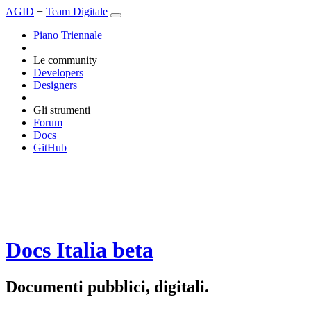
AGID
+
Team Digitale
Piano Triennale
Le community
Developers
Designers
Gli strumenti
Forum
Docs
GitHub
Docs Italia
beta
Documenti pubblici, digitali.