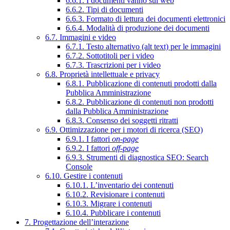
6.6.1. I documenti vanno sul web
6.6.2. Tipi di documenti
6.6.3. Formato di lettura dei documenti elettronici
6.6.4. Modalità di produzione dei documenti
6.7. Immagini e video
6.7.1. Testo alternativo (alt text) per le immagini
6.7.2. Sottotitoli per i video
6.7.3. Trascrizioni per i video
6.8. Proprietà intellettuale e privacy
6.8.1. Pubblicazione di contenuti prodotti dalla
Pubblica Amministrazione
6.8.2. Pubblicazione di contenuti non prodotti
dalla Pubblica Amministrazione
6.8.3. Consenso dei soggetti ritratti
6.9. Ottimizzazione per i motori di ricerca (SEO)
6.9.1. I fattori
on-page
6.9.2. I fattori
off-page
6.9.3. Strumenti di diagnostica SEO: Search
Console
6.10. Gestire i contenuti
6.10.1. L’inventario dei contenuti
6.10.2. Revisionare i contenuti
6.10.3. Migrare i contenuti
6.10.4. Pubblicare i contenuti
7. Progettazione dell’interazione