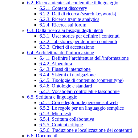
6.2. Ricerca utente sui contenuti e il linguaggio
6.2.1. Content discovery
6.2.2. Dati di ricerca (search keywords)
6.2.3. Ricerca tramite analytics
6.2.4. Ricerca sui forum
6.3. Dalla ricerca ai bisogni degli utenti
6.3.1. User stories per definire i contenuti
6.3.2. Job stories per definire i contenuti
6.3.3. Criteri di accettazione
6.4. Architettura dell’informazione
6.4.1. Definire l’architettura dell’informazione
6.4.2. Alberatura
6.4.3. Flussi di interazione
6.4.4. Sistemi di navigazione
6.4.5. Tipologie di contenuto (content type)
6.4.6. Ontologie e standard
6.4.7. Vocabolari controllati e tassonomie
6.5. Scrittura e linguaggio
6.5.1. Come leggono le persone sul web
6.5.2. Le regole per un linguaggio semplice
6.5.3. Microtesti
6.5.4. Scrittura collaborativa
6.5.5. Content critique
6.5.6. Traduzione e localizzazione dei contenuti
6.6. Documenti