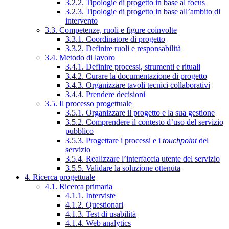
3.2.2. Tipologie di progetto in base al focus
3.2.3. Tipologie di progetto in base all’ambito di
intervento
3.3. Competenze, ruoli e figure coinvolte
3.3.1. Coordinatore di progetto
3.3.2. Definire ruoli e responsabilità
3.4. Metodo di lavoro
3.4.1. Definire processi, strumenti e rituali
3.4.2. Curare la documentazione di progetto
3.4.3. Organizzare tavoli tecnici collaborativi
3.4.4. Prendere decisioni
3.5. Il processo progettuale
3.5.1. Organizzare il progetto e la sua gestione
3.5.2. Comprendere il contesto d’uso del servizio
pubblico
3.5.3. Progettare i processi e i
touchpoint
del
servizio
3.5.4. Realizzare l’interfaccia utente del servizio
3.5.5. Validare la soluzione ottenuta
4. Ricerca progettuale
4.1. Ricerca primaria
4.1.1. Interviste
4.1.2. Questionari
4.1.3. Test di usabilità
4.1.4. Web analytics