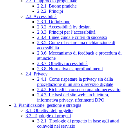
2.2. L’approccio progettuale
2.2.1. Buone pratiche
2.2.2. Principi
2.3. Accessibilità
2.3.1. Definizione
2.3.2. Accessibilità by design
2.3.3. Principi per l’accessibilità
2.3.4. Linee guida e criteri di successo
2.3.5. Come rilasciare una dichiarazione di
accessibilità
2.3.6. Meccanismo di feedback e procedura di
attuazione
2.3.7. Obiettivi accessibilità
2.3.8. Normativa e approfondimenti
2.4. Privacy
2.4.1. Come rispettare la privacy sin dalla
progettazione di un sito o servizio digitale
2.4.2. Richiedi il consenso quando necessario
2.4.3. Le basi del sito web: architettura,
informativa privacy, riferimenti DPO
3. Pianificazione, gestione e strategia
3.1. Obiettivi del progetto
3.2. Tipologie di progetti
3.2.1. Tipologie di progetto in base agli attori
coinvolti nel servizio