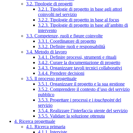
3.2. Tipologie di progetti
3.2.1. Tipologie di progetto in base agli attori
coinvolti nel servizio
3.2.2. Tipologie di progetto in base al focus
3.2.3. Tipologie di progetto in base all’ambito di
intervento
3.3. Competenze, ruoli e figure coinvolte
3.3.1. Coordinatore di progetto
3.3.2. Definire ruoli e responsabilità
3.4. Metodo di lavoro
3.4.1. Definire processi, strumenti e rituali
3.4.2. Curare la documentazione di progetto
3.4.3. Organizzare tavoli tecnici collaborativi
3.4.4. Prendere decisioni
3.5. Il processo progettuale
3.5.1. Organizzare il progetto e la sua gestione
3.5.2. Comprendere il contesto d’uso del servizio
pubblico
3.5.3. Progettare i processi e i
touchpoint
del
servizio
3.5.4. Realizzare l’interfaccia utente del servizio
3.5.5. Validare la soluzione ottenuta
4. Ricerca progettuale
4.1. Ricerca primaria
4.1.1. Interviste