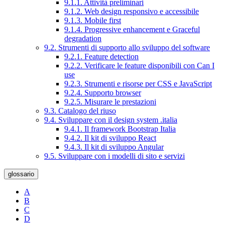
9.1.1. Attività preliminari
9.1.2. Web design responsivo e accessibile
9.1.3. Mobile first
9.1.4. Progressive enhancement e Graceful
degradation
9.2. Strumenti di supporto allo sviluppo del software
9.2.1. Feature detection
9.2.2. Verificare le feature disponibili con Can I
use
9.2.3. Strumenti e risorse per CSS e JavaScript
9.2.4. Supporto browser
9.2.5. Misurare le prestazioni
9.3. Catalogo del riuso
9.4. Sviluppare con il design system .italia
9.4.1. Il framework Bootstrap Italia
9.4.2. Il kit di sviluppo React
9.4.3. Il kit di sviluppo Angular
9.5. Sviluppare con i modelli di sito e servizi
glossario
A
B
C
D