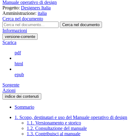
Manuale operativo di design
Progetto:
Designers Italia
Amministrazione:
italia
Cerca nel documento
Cerca nel documento
Informazioni
versione-corrente
Scarica
pdf
html
epub
Sorgente
Azioni
indice dei contenuti
Sommario
1. Scopo, destinatari e uso del Manuale operativo di design
1.1. Versionamento e storico
1.2. Consultazione del manuale
1.3. Contribuisci al manuale