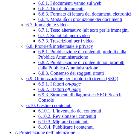
6.6.1. I documenti vanno sul web
6.6.2. Tipi di documenti
6.6.3. Formato di lettura dei documenti elettronici
6.6.4. Modalità di produzione dei documenti
6.7. Immagini e video
6.7.1. Testo alternativo (alt text) per le immagini
6.7.2. Sottotitoli per i video
6.7.3. Trascrizioni per i video
6.8. Proprietà intellettuale e privacy
6.8.1. Pubblicazione di contenuti prodotti dalla
Pubblica Amministrazione
6.8.2. Pubblicazione di contenuti non prodotti
dalla Pubblica Amministrazione
6.8.3. Consenso dei soggetti ritratti
6.9. Ottimizzazione per i motori di ricerca (SEO)
6.9.1. I fattori
on-page
6.9.2. I fattori
off-page
6.9.3. Strumenti di diagnostica SEO: Search
Console
6.10. Gestire i contenuti
6.10.1. L’inventario dei contenuti
6.10.2. Revisionare i contenuti
6.10.3. Migrare i contenuti
6.10.4. Pubblicare i contenuti
7. Progettazione dell’interazione