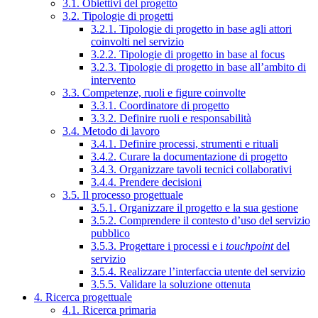
3.1. Obiettivi del progetto
3.2. Tipologie di progetti
3.2.1. Tipologie di progetto in base agli attori
coinvolti nel servizio
3.2.2. Tipologie di progetto in base al focus
3.2.3. Tipologie di progetto in base all’ambito di
intervento
3.3. Competenze, ruoli e figure coinvolte
3.3.1. Coordinatore di progetto
3.3.2. Definire ruoli e responsabilità
3.4. Metodo di lavoro
3.4.1. Definire processi, strumenti e rituali
3.4.2. Curare la documentazione di progetto
3.4.3. Organizzare tavoli tecnici collaborativi
3.4.4. Prendere decisioni
3.5. Il processo progettuale
3.5.1. Organizzare il progetto e la sua gestione
3.5.2. Comprendere il contesto d’uso del servizio
pubblico
3.5.3. Progettare i processi e i
touchpoint
del
servizio
3.5.4. Realizzare l’interfaccia utente del servizio
3.5.5. Validare la soluzione ottenuta
4. Ricerca progettuale
4.1. Ricerca primaria