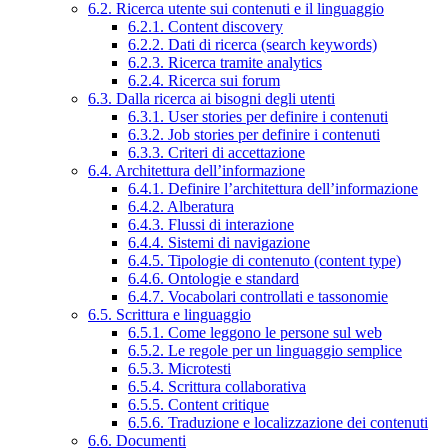
6.2. Ricerca utente sui contenuti e il linguaggio
6.2.1. Content discovery
6.2.2. Dati di ricerca (search keywords)
6.2.3. Ricerca tramite analytics
6.2.4. Ricerca sui forum
6.3. Dalla ricerca ai bisogni degli utenti
6.3.1. User stories per definire i contenuti
6.3.2. Job stories per definire i contenuti
6.3.3. Criteri di accettazione
6.4. Architettura dell’informazione
6.4.1. Definire l’architettura dell’informazione
6.4.2. Alberatura
6.4.3. Flussi di interazione
6.4.4. Sistemi di navigazione
6.4.5. Tipologie di contenuto (content type)
6.4.6. Ontologie e standard
6.4.7. Vocabolari controllati e tassonomie
6.5. Scrittura e linguaggio
6.5.1. Come leggono le persone sul web
6.5.2. Le regole per un linguaggio semplice
6.5.3. Microtesti
6.5.4. Scrittura collaborativa
6.5.5. Content critique
6.5.6. Traduzione e localizzazione dei contenuti
6.6. Documenti