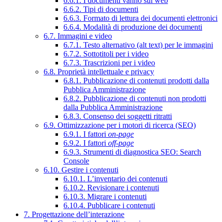
6.6.1. I documenti vanno sul web
6.6.2. Tipi di documenti
6.6.3. Formato di lettura dei documenti elettronici
6.6.4. Modalità di produzione dei documenti
6.7. Immagini e video
6.7.1. Testo alternativo (alt text) per le immagini
6.7.2. Sottotitoli per i video
6.7.3. Trascrizioni per i video
6.8. Proprietà intellettuale e privacy
6.8.1. Pubblicazione di contenuti prodotti dalla
Pubblica Amministrazione
6.8.2. Pubblicazione di contenuti non prodotti
dalla Pubblica Amministrazione
6.8.3. Consenso dei soggetti ritratti
6.9. Ottimizzazione per i motori di ricerca (SEO)
6.9.1. I fattori
on-page
6.9.2. I fattori
off-page
6.9.3. Strumenti di diagnostica SEO: Search
Console
6.10. Gestire i contenuti
6.10.1. L’inventario dei contenuti
6.10.2. Revisionare i contenuti
6.10.3. Migrare i contenuti
6.10.4. Pubblicare i contenuti
7. Progettazione dell’interazione