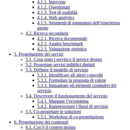
4.1.1. Interviste
4.1.2. Questionari
4.1.3. Test di usabilità
4.1.4. Web analytics
4.1.5. Strumenti di mappatura dell’esperienza
utente
4.2. Ricerca secondaria
4.2.1. Ricerca documentale
4.2.2. Analisi benchmark
4.2.3. Valutazione euristica
5. Progettazione dei servizi
5.1. Cosa sono i servizi e il service design
5.2. Progettare servizi pubblici digitali
5.3. Definire il modello di servizio
5.3.1. Identificare gli attori coinvolti
5.3.2. Formulare la proposta di valore
5.3.3. Inquadrare gli elementi costitutivi del
servizio
5.4. Descrivere il funzionamento del servizio
5.4.1. Mappare l’ecosistema
5.4.2. Rappresentare i flussi di servizio
5.5. Co-progettare le soluzioni
5.5.1. Workshop di co-progettazione
6. Progettazione dei contenuti
6.1. Cos’è il content design