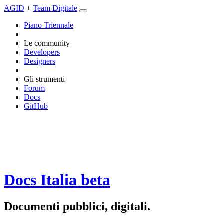
AGID
+
Team Digitale
Piano Triennale
Le community
Developers
Designers
Gli strumenti
Forum
Docs
GitHub
Docs Italia
beta
Documenti pubblici, digitali.