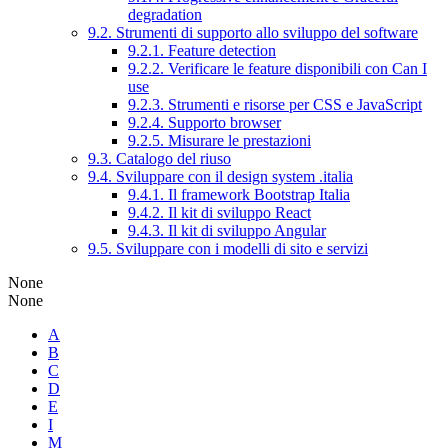
degradation
9.2. Strumenti di supporto allo sviluppo del software
9.2.1. Feature detection
9.2.2. Verificare le feature disponibili con Can I
use
9.2.3. Strumenti e risorse per CSS e JavaScript
9.2.4. Supporto browser
9.2.5. Misurare le prestazioni
9.3. Catalogo del riuso
9.4. Sviluppare con il design system .italia
9.4.1. Il framework Bootstrap Italia
9.4.2. Il kit di sviluppo React
9.4.3. Il kit di sviluppo Angular
9.5. Sviluppare con i modelli di sito e servizi
None
None
A
B
C
D
E
I
M