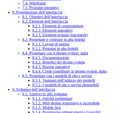
7.4. Wireframe
7.5. Prototipi interattivi
8. Progettazione dell’interfaccia
8.1. Obiettivi dell’interfaccia
8.2. Elementi dell’interfaccia
8.2.1. Elementi di composizione
8.2.2. Elementi interattivi
8.2.3. Elementi testuali (microtesti)
8.3. Progettare e costruire in alta fedeltà
8.3.1. Layout di pagina
8.3.2. Prototipi in alta fedeltà
8.4. Progettare con il design system .italia
8.4.1. Documentazione
8.4.2. Benefici del design system
8.4.3. Risorse operative
8.4.4. Come contribuire al design system .italia
8.5. Progettare con i modelli di sito e servizi
8.5.1. Vantaggi dell’utilizzo dei modelli
8.5.2. I modelli di sito e servizi disponibili
9. Sviluppo dell’interfaccia
9.1. Approccio allo sviluppo
9.1.1. Attività preliminari
9.1.2. Web design responsivo e accessibile
9.1.3. Mobile first
9.1.4. Progressive enhancement e Graceful