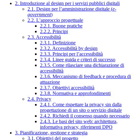
2. Introduzione al design per i servizi pubblici digitali
2.1. Design per l’amministrazione digitale (
e-
government
)
2.2. L’approccio progettuale
2.2.1. Buone pratiche
2.2.2. Principi
2.3. Accessibilità
2.3.1. Definizione
2.3.2. Accessibilità by design
2.3.3. Principi per l’accessibilità
2.3.4. Linee guida e criteri di successo
2.3.5. Come rilasciare una dichiarazione di
accessibilità
2.3.6. Meccanismo di feedback e procedura di
attuazione
2.3.7. Obiettivi accessibilità
2.3.8. Normativa e approfondimenti
2.4. Privacy
2.4.1. Come rispettare la privacy sin dalla
progettazione di un sito o servizio digitale
2.4.2. Richiedi il consenso quando necessario
2.4.3. Le basi del sito web: architettura,
informativa privacy, riferimenti DPO
3. Pianificazione, gestione e strategia
3.1. Obiettivi del progetto