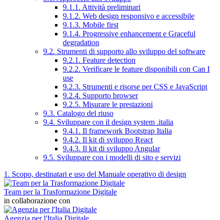
9.1.1. Attività preliminari
9.1.2. Web design responsivo e accessibile
9.1.3. Mobile first
9.1.4. Progressive enhancement e Graceful
degradation
9.2. Strumenti di supporto allo sviluppo del software
9.2.1. Feature detection
9.2.2. Verificare le feature disponibili con Can I
use
9.2.3. Strumenti e risorse per CSS e JavaScript
9.2.4. Supporto browser
9.2.5. Misurare le prestazioni
9.3. Catalogo del riuso
9.4. Sviluppare con il design system .italia
9.4.1. Il framework Bootstrap Italia
9.4.2. Il kit di sviluppo React
9.4.3. Il kit di sviluppo Angular
9.5. Sviluppare con i modelli di sito e servizi
1. Scopo, destinatari e uso del Manuale operativo di design
Team per la Trasformazione Digitale
in collaborazione con
Agenzia per l'Italia Digitale