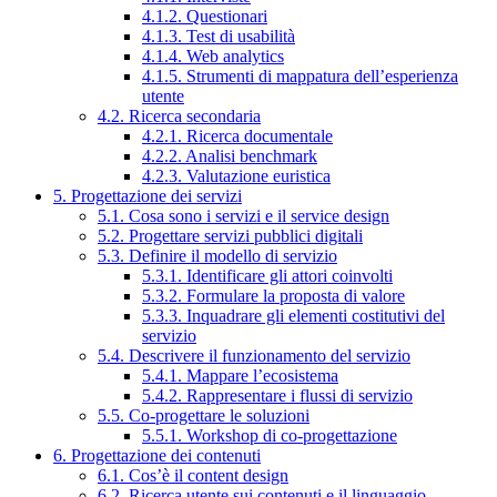
4.1.2. Questionari
4.1.3. Test di usabilità
4.1.4. Web analytics
4.1.5. Strumenti di mappatura dell’esperienza
utente
4.2. Ricerca secondaria
4.2.1. Ricerca documentale
4.2.2. Analisi benchmark
4.2.3. Valutazione euristica
5. Progettazione dei servizi
5.1. Cosa sono i servizi e il service design
5.2. Progettare servizi pubblici digitali
5.3. Definire il modello di servizio
5.3.1. Identificare gli attori coinvolti
5.3.2. Formulare la proposta di valore
5.3.3. Inquadrare gli elementi costitutivi del
servizio
5.4. Descrivere il funzionamento del servizio
5.4.1. Mappare l’ecosistema
5.4.2. Rappresentare i flussi di servizio
5.5. Co-progettare le soluzioni
5.5.1. Workshop di co-progettazione
6. Progettazione dei contenuti
6.1. Cos’è il content design
6.2. Ricerca utente sui contenuti e il linguaggio