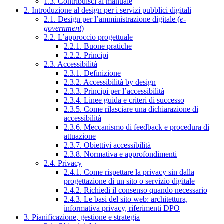
1.3. Contribuisci al manuale
2. Introduzione al design per i servizi pubblici digitali
2.1. Design per l’amministrazione digitale (
e-
government
)
2.2. L’approccio progettuale
2.2.1. Buone pratiche
2.2.2. Principi
2.3. Accessibilità
2.3.1. Definizione
2.3.2. Accessibilità by design
2.3.3. Principi per l’accessibilità
2.3.4. Linee guida e criteri di successo
2.3.5. Come rilasciare una dichiarazione di
accessibilità
2.3.6. Meccanismo di feedback e procedura di
attuazione
2.3.7. Obiettivi accessibilità
2.3.8. Normativa e approfondimenti
2.4. Privacy
2.4.1. Come rispettare la privacy sin dalla
progettazione di un sito o servizio digitale
2.4.2. Richiedi il consenso quando necessario
2.4.3. Le basi del sito web: architettura,
informativa privacy, riferimenti DPO
3. Pianificazione, gestione e strategia