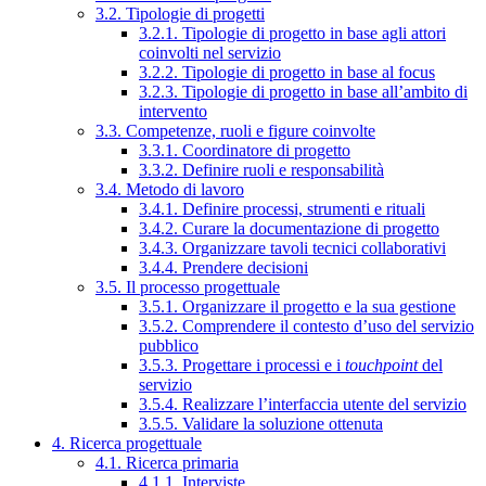
3.2. Tipologie di progetti
3.2.1. Tipologie di progetto in base agli attori
coinvolti nel servizio
3.2.2. Tipologie di progetto in base al focus
3.2.3. Tipologie di progetto in base all’ambito di
intervento
3.3. Competenze, ruoli e figure coinvolte
3.3.1. Coordinatore di progetto
3.3.2. Definire ruoli e responsabilità
3.4. Metodo di lavoro
3.4.1. Definire processi, strumenti e rituali
3.4.2. Curare la documentazione di progetto
3.4.3. Organizzare tavoli tecnici collaborativi
3.4.4. Prendere decisioni
3.5. Il processo progettuale
3.5.1. Organizzare il progetto e la sua gestione
3.5.2. Comprendere il contesto d’uso del servizio
pubblico
3.5.3. Progettare i processi e i
touchpoint
del
servizio
3.5.4. Realizzare l’interfaccia utente del servizio
3.5.5. Validare la soluzione ottenuta
4. Ricerca progettuale
4.1. Ricerca primaria
4.1.1. Interviste