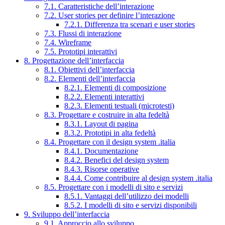
7.1. Caratteristiche dell’interazione
7.2. User stories per definire l’interazione
7.2.1. Differenza tra scenari e user stories
7.3. Flussi di interazione
7.4. Wireframe
7.5. Prototipi interattivi
8. Progettazione dell’interfaccia
8.1. Obiettivi dell’interfaccia
8.2. Elementi dell’interfaccia
8.2.1. Elementi di composizione
8.2.2. Elementi interattivi
8.2.3. Elementi testuali (microtesti)
8.3. Progettare e costruire in alta fedeltà
8.3.1. Layout di pagina
8.3.2. Prototipi in alta fedeltà
8.4. Progettare con il design system .italia
8.4.1. Documentazione
8.4.2. Benefici del design system
8.4.3. Risorse operative
8.4.4. Come contribuire al design system .italia
8.5. Progettare con i modelli di sito e servizi
8.5.1. Vantaggi dell’utilizzo dei modelli
8.5.2. I modelli di sito e servizi disponibili
9. Sviluppo dell’interfaccia
9.1. Approccio allo sviluppo