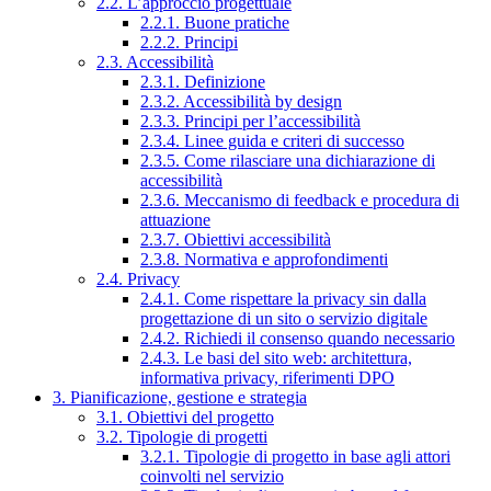
2.2. L’approccio progettuale
2.2.1. Buone pratiche
2.2.2. Principi
2.3. Accessibilità
2.3.1. Definizione
2.3.2. Accessibilità by design
2.3.3. Principi per l’accessibilità
2.3.4. Linee guida e criteri di successo
2.3.5. Come rilasciare una dichiarazione di
accessibilità
2.3.6. Meccanismo di feedback e procedura di
attuazione
2.3.7. Obiettivi accessibilità
2.3.8. Normativa e approfondimenti
2.4. Privacy
2.4.1. Come rispettare la privacy sin dalla
progettazione di un sito o servizio digitale
2.4.2. Richiedi il consenso quando necessario
2.4.3. Le basi del sito web: architettura,
informativa privacy, riferimenti DPO
3. Pianificazione, gestione e strategia
3.1. Obiettivi del progetto
3.2. Tipologie di progetti
3.2.1. Tipologie di progetto in base agli attori
coinvolti nel servizio