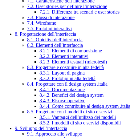
7.1. Caratteristiche dell’interazione
7.2. User stories per definire l’interazione
7.2.1. Differenza tra scenari e user stories
7.3. Flussi di interazione
7.4. Wireframe
7.5. Prototipi interattivi
8. Progettazione dell’interfaccia
8.1. Obiettivi dell’interfaccia
8.2. Elementi dell’interfaccia
8.2.1. Elementi di composizione
8.2.2. Elementi interattivi
8.2.3. Elementi testuali (microtesti)
8.3. Progettare e costruire in alta fedeltà
8.3.1. Layout di pagina
8.3.2. Prototipi in alta fedeltà
8.4. Progettare con il design system .italia
8.4.1. Documentazione
8.4.2. Benefici del design system
8.4.3. Risorse operative
8.4.4. Come contribuire al design system .italia
8.5. Progettare con i modelli di sito e servizi
8.5.1. Vantaggi dell’utilizzo dei modelli
8.5.2. I modelli di sito e servizi disponibili
9. Sviluppo dell’interfaccia
9.1. Approccio allo sviluppo