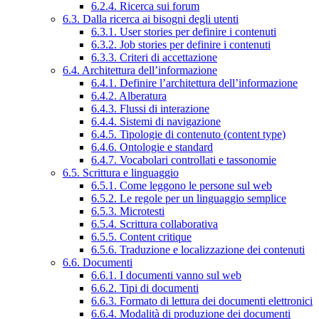
6.2.4. Ricerca sui forum
6.3. Dalla ricerca ai bisogni degli utenti
6.3.1. User stories per definire i contenuti
6.3.2. Job stories per definire i contenuti
6.3.3. Criteri di accettazione
6.4. Architettura dell’informazione
6.4.1. Definire l’architettura dell’informazione
6.4.2. Alberatura
6.4.3. Flussi di interazione
6.4.4. Sistemi di navigazione
6.4.5. Tipologie di contenuto (content type)
6.4.6. Ontologie e standard
6.4.7. Vocabolari controllati e tassonomie
6.5. Scrittura e linguaggio
6.5.1. Come leggono le persone sul web
6.5.2. Le regole per un linguaggio semplice
6.5.3. Microtesti
6.5.4. Scrittura collaborativa
6.5.5. Content critique
6.5.6. Traduzione e localizzazione dei contenuti
6.6. Documenti
6.6.1. I documenti vanno sul web
6.6.2. Tipi di documenti
6.6.3. Formato di lettura dei documenti elettronici
6.6.4. Modalità di produzione dei documenti