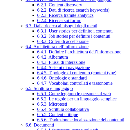
6.2.1. Content discovery
6.2.2. Dati di ricerca (search keywords)
6.2.3. Ricerca tramite analytics
6.2.4. Ricerca sui forum
6.3. Dalla ricerca ai bisogni degli utenti
6.3.1. User stories per definire i contenuti
6.3.2. Job stories per definire i contenuti
6.3.3. Criteri di accettazione
6.4. Architettura dell’informazione
6.4.1. Definire l’architettura dell’informazione
6.4.2. Alberatura
6.4.3. Flussi di interazione
6.4.4. Sistemi di navigazione
6.4.5. Tipologie di contenuto (content type)
6.4.6. Ontologie e standard
6.4.7. Vocabolari controllati e tassonomie
6.5. Scrittura e linguaggio
6.5.1. Come leggono le persone sul web
6.5.2. Le regole per un linguaggio semplice
6.5.3. Microtesti
6.5.4. Scrittura collaborativa
6.5.5. Content critique
6.5.6. Traduzione e localizzazione dei contenuti
6.6. Documenti