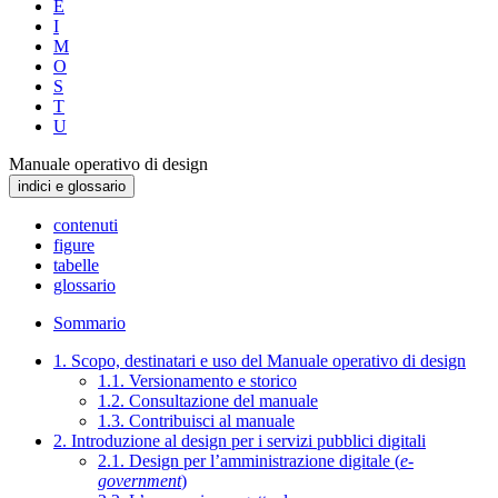
E
I
M
O
S
T
U
Manuale operativo di design
indici e glossario
contenuti
figure
tabelle
glossario
Sommario
1. Scopo, destinatari e uso del Manuale operativo di design
1.1. Versionamento e storico
1.2. Consultazione del manuale
1.3. Contribuisci al manuale
2. Introduzione al design per i servizi pubblici digitali
2.1. Design per l’amministrazione digitale (
e-
government
)