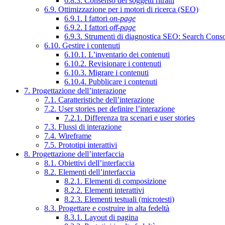
6.8.3. Consenso dei soggetti ritratti
6.9. Ottimizzazione per i motori di ricerca (SEO)
6.9.1. I fattori
on-page
6.9.2. I fattori
off-page
6.9.3. Strumenti di diagnostica SEO: Search Cons
6.10. Gestire i contenuti
6.10.1. L’inventario dei contenuti
6.10.2. Revisionare i contenuti
6.10.3. Migrare i contenuti
6.10.4. Pubblicare i contenuti
7. Progettazione dell’interazione
7.1. Caratteristiche dell’interazione
7.2. User stories per definire l’interazione
7.2.1. Differenza tra scenari e user stories
7.3. Flussi di interazione
7.4. Wireframe
7.5. Prototipi interattivi
8. Progettazione dell’interfaccia
8.1. Obiettivi dell’interfaccia
8.2. Elementi dell’interfaccia
8.2.1. Elementi di composizione
8.2.2. Elementi interattivi
8.2.3. Elementi testuali (microtesti)
8.3. Progettare e costruire in alta fedeltà
8.3.1. Layout di pagina