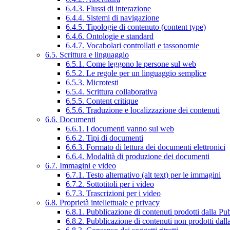
6.4.3. Flussi di interazione
6.4.4. Sistemi di navigazione
6.4.5. Tipologie di contenuto (content type)
6.4.6. Ontologie e standard
6.4.7. Vocabolari controllati e tassonomie
6.5. Scrittura e linguaggio
6.5.1. Come leggono le persone sul web
6.5.2. Le regole per un linguaggio semplice
6.5.3. Microtesti
6.5.4. Scrittura collaborativa
6.5.5. Content critique
6.5.6. Traduzione e localizzazione dei contenuti
6.6. Documenti
6.6.1. I documenti vanno sul web
6.6.2. Tipi di documenti
6.6.3. Formato di lettura dei documenti elettronici
6.6.4. Modalità di produzione dei documenti
6.7. Immagini e video
6.7.1. Testo alternativo (alt text) per le immagini
6.7.2. Sottotitoli per i video
6.7.3. Trascrizioni per i video
6.8. Proprietà intellettuale e privacy
6.8.1. Pubblicazione di contenuti prodotti dalla P
6.8.2. Pubblicazione di contenuti non prodotti dal