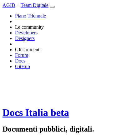
AGID
+
Team Digitale
Piano Triennale
Le community
Developers
Designers
Gli strumenti
Forum
Docs
GitHub
Docs Italia
beta
Documenti pubblici, digitali.