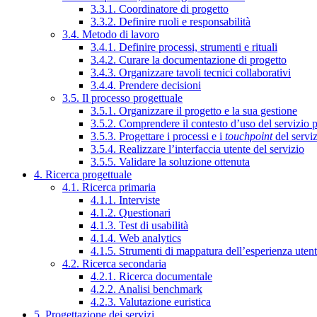
3.3.1. Coordinatore di progetto
3.3.2. Definire ruoli e responsabilità
3.4. Metodo di lavoro
3.4.1. Definire processi, strumenti e rituali
3.4.2. Curare la documentazione di progetto
3.4.3. Organizzare tavoli tecnici collaborativi
3.4.4. Prendere decisioni
3.5. Il processo progettuale
3.5.1. Organizzare il progetto e la sua gestione
3.5.2. Comprendere il contesto d’uso del servizio 
3.5.3. Progettare i processi e i
touchpoint
del servi
3.5.4. Realizzare l’interfaccia utente del servizio
3.5.5. Validare la soluzione ottenuta
4. Ricerca progettuale
4.1. Ricerca primaria
4.1.1. Interviste
4.1.2. Questionari
4.1.3. Test di usabilità
4.1.4. Web analytics
4.1.5. Strumenti di mappatura dell’esperienza uten
4.2. Ricerca secondaria
4.2.1. Ricerca documentale
4.2.2. Analisi benchmark
4.2.3. Valutazione euristica
5. Progettazione dei servizi