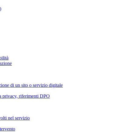
)
ilità
azione
ione di un sito o servizio digitale
va privacy, riferimenti DPO
olti nel servizio
ntervento