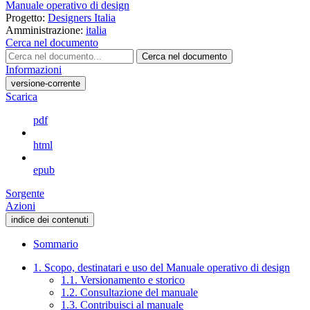
Manuale operativo di design
Progetto:
Designers Italia
Amministrazione:
italia
Cerca nel documento
Cerca nel documento
Informazioni
versione-corrente
Scarica
pdf
html
epub
Sorgente
Azioni
indice dei contenuti
Sommario
1. Scopo, destinatari e uso del Manuale operativo di design
1.1. Versionamento e storico
1.2. Consultazione del manuale
1.3. Contribuisci al manuale