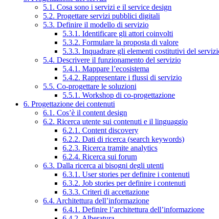
5.1. Cosa sono i servizi e il service design
5.2. Progettare servizi pubblici digitali
5.3. Definire il modello di servizio
5.3.1. Identificare gli attori coinvolti
5.3.2. Formulare la proposta di valore
5.3.3. Inquadrare gli elementi costitutivi del serviz
5.4. Descrivere il funzionamento del servizio
5.4.1. Mappare l’ecosistema
5.4.2. Rappresentare i flussi di servizio
5.5. Co-progettare le soluzioni
5.5.1. Workshop di co-progettazione
6. Progettazione dei contenuti
6.1. Cos’è il content design
6.2. Ricerca utente sui contenuti e il linguaggio
6.2.1. Content discovery
6.2.2. Dati di ricerca (search keywords)
6.2.3. Ricerca tramite analytics
6.2.4. Ricerca sui forum
6.3. Dalla ricerca ai bisogni degli utenti
6.3.1. User stories per definire i contenuti
6.3.2. Job stories per definire i contenuti
6.3.3. Criteri di accettazione
6.4. Architettura dell’informazione
6.4.1. Definire l’architettura dell’informazione
6.4.2. Alberatura