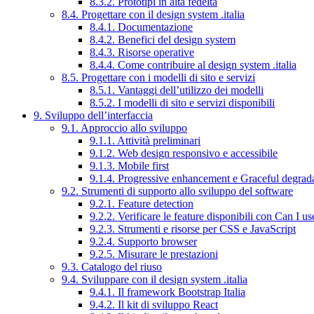
8.3.2. Prototipi in alta fedeltà
8.4. Progettare con il design system .italia
8.4.1. Documentazione
8.4.2. Benefici del design system
8.4.3. Risorse operative
8.4.4. Come contribuire al design system .italia
8.5. Progettare con i modelli di sito e servizi
8.5.1. Vantaggi dell’utilizzo dei modelli
8.5.2. I modelli di sito e servizi disponibili
9. Sviluppo dell’interfaccia
9.1. Approccio allo sviluppo
9.1.1. Attività preliminari
9.1.2. Web design responsivo e accessibile
9.1.3. Mobile first
9.1.4. Progressive enhancement e Graceful degrad
9.2. Strumenti di supporto allo sviluppo del software
9.2.1. Feature detection
9.2.2. Verificare le feature disponibili con Can I us
9.2.3. Strumenti e risorse per CSS e JavaScript
9.2.4. Supporto browser
9.2.5. Misurare le prestazioni
9.3. Catalogo del riuso
9.4. Sviluppare con il design system .italia
9.4.1. Il framework Bootstrap Italia
9.4.2. Il kit di sviluppo React