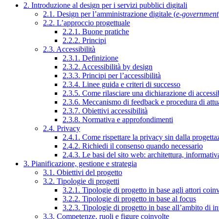
2. Introduzione al design per i servizi pubblici digitali
2.1. Design per l’amministrazione digitale (
e-government
2.2. L’approccio progettuale
2.2.1. Buone pratiche
2.2.2. Principi
2.3. Accessibilità
2.3.1. Definizione
2.3.2. Accessibilità by design
2.3.3. Principi per l’accessibilità
2.3.4. Linee guida e criteri di successo
2.3.5. Come rilasciare una dichiarazione di accessib
2.3.6. Meccanismo di feedback e procedura di attu
2.3.7. Obiettivi accessibilità
2.3.8. Normativa e approfondimenti
2.4. Privacy
2.4.1. Come rispettare la privacy sin dalla progettaz
2.4.2. Richiedi il consenso quando necessario
2.4.3. Le basi del sito web: architettura, informati
3. Pianificazione, gestione e strategia
3.1. Obiettivi del progetto
3.2. Tipologie di progetti
3.2.1. Tipologie di progetto in base agli attori coinv
3.2.2. Tipologie di progetto in base al focus
3.2.3. Tipologie di progetto in base all’ambito di i
3.3. Competenze, ruoli e figure coinvolte