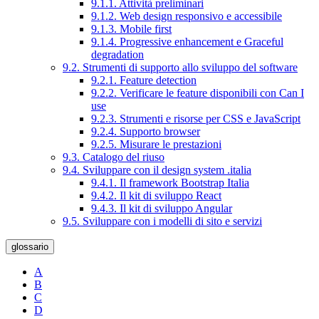
9.1.1. Attività preliminari
9.1.2. Web design responsivo e accessibile
9.1.3. Mobile first
9.1.4. Progressive enhancement e Graceful
degradation
9.2. Strumenti di supporto allo sviluppo del software
9.2.1. Feature detection
9.2.2. Verificare le feature disponibili con Can I
use
9.2.3. Strumenti e risorse per CSS e JavaScript
9.2.4. Supporto browser
9.2.5. Misurare le prestazioni
9.3. Catalogo del riuso
9.4. Sviluppare con il design system .italia
9.4.1. Il framework Bootstrap Italia
9.4.2. Il kit di sviluppo React
9.4.3. Il kit di sviluppo Angular
9.5. Sviluppare con i modelli di sito e servizi
glossario
A
B
C
D