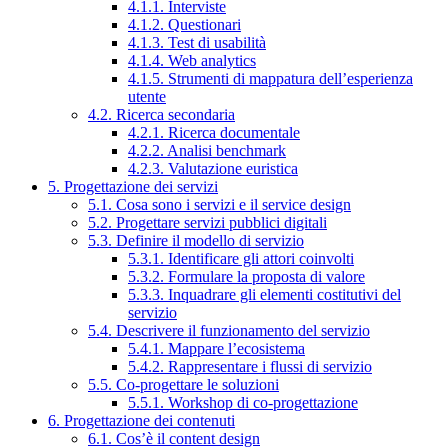
4.1.1. Interviste
4.1.2. Questionari
4.1.3. Test di usabilità
4.1.4. Web analytics
4.1.5. Strumenti di mappatura dell’esperienza
utente
4.2. Ricerca secondaria
4.2.1. Ricerca documentale
4.2.2. Analisi benchmark
4.2.3. Valutazione euristica
5. Progettazione dei servizi
5.1. Cosa sono i servizi e il service design
5.2. Progettare servizi pubblici digitali
5.3. Definire il modello di servizio
5.3.1. Identificare gli attori coinvolti
5.3.2. Formulare la proposta di valore
5.3.3. Inquadrare gli elementi costitutivi del
servizio
5.4. Descrivere il funzionamento del servizio
5.4.1. Mappare l’ecosistema
5.4.2. Rappresentare i flussi di servizio
5.5. Co-progettare le soluzioni
5.5.1. Workshop di co-progettazione
6. Progettazione dei contenuti
6.1. Cos’è il content design