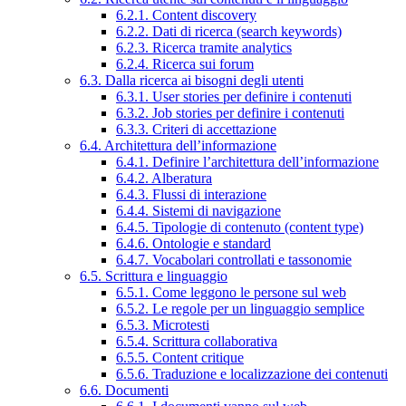
6.2.1. Content discovery
6.2.2. Dati di ricerca (search keywords)
6.2.3. Ricerca tramite analytics
6.2.4. Ricerca sui forum
6.3. Dalla ricerca ai bisogni degli utenti
6.3.1. User stories per definire i contenuti
6.3.2. Job stories per definire i contenuti
6.3.3. Criteri di accettazione
6.4. Architettura dell’informazione
6.4.1. Definire l’architettura dell’informazione
6.4.2. Alberatura
6.4.3. Flussi di interazione
6.4.4. Sistemi di navigazione
6.4.5. Tipologie di contenuto (content type)
6.4.6. Ontologie e standard
6.4.7. Vocabolari controllati e tassonomie
6.5. Scrittura e linguaggio
6.5.1. Come leggono le persone sul web
6.5.2. Le regole per un linguaggio semplice
6.5.3. Microtesti
6.5.4. Scrittura collaborativa
6.5.5. Content critique
6.5.6. Traduzione e localizzazione dei contenuti
6.6. Documenti