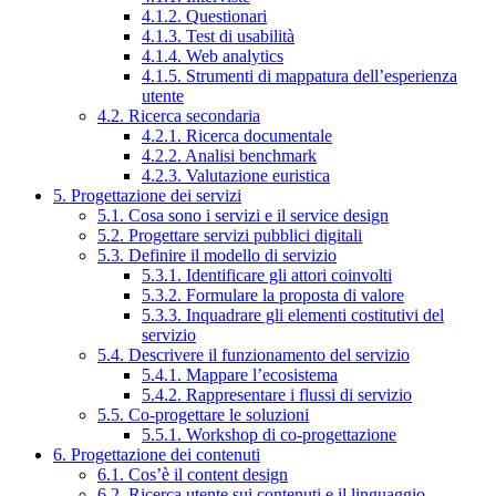
4.1.2. Questionari
4.1.3. Test di usabilità
4.1.4. Web analytics
4.1.5. Strumenti di mappatura dell’esperienza
utente
4.2. Ricerca secondaria
4.2.1. Ricerca documentale
4.2.2. Analisi benchmark
4.2.3. Valutazione euristica
5. Progettazione dei servizi
5.1. Cosa sono i servizi e il service design
5.2. Progettare servizi pubblici digitali
5.3. Definire il modello di servizio
5.3.1. Identificare gli attori coinvolti
5.3.2. Formulare la proposta di valore
5.3.3. Inquadrare gli elementi costitutivi del
servizio
5.4. Descrivere il funzionamento del servizio
5.4.1. Mappare l’ecosistema
5.4.2. Rappresentare i flussi di servizio
5.5. Co-progettare le soluzioni
5.5.1. Workshop di co-progettazione
6. Progettazione dei contenuti
6.1. Cos’è il content design
6.2. Ricerca utente sui contenuti e il linguaggio