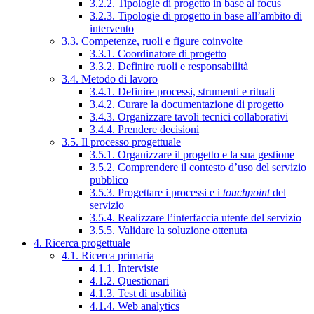
3.2.2. Tipologie di progetto in base al focus
3.2.3. Tipologie di progetto in base all’ambito di
intervento
3.3. Competenze, ruoli e figure coinvolte
3.3.1. Coordinatore di progetto
3.3.2. Definire ruoli e responsabilità
3.4. Metodo di lavoro
3.4.1. Definire processi, strumenti e rituali
3.4.2. Curare la documentazione di progetto
3.4.3. Organizzare tavoli tecnici collaborativi
3.4.4. Prendere decisioni
3.5. Il processo progettuale
3.5.1. Organizzare il progetto e la sua gestione
3.5.2. Comprendere il contesto d’uso del servizio
pubblico
3.5.3. Progettare i processi e i
touchpoint
del
servizio
3.5.4. Realizzare l’interfaccia utente del servizio
3.5.5. Validare la soluzione ottenuta
4. Ricerca progettuale
4.1. Ricerca primaria
4.1.1. Interviste
4.1.2. Questionari
4.1.3. Test di usabilità
4.1.4. Web analytics