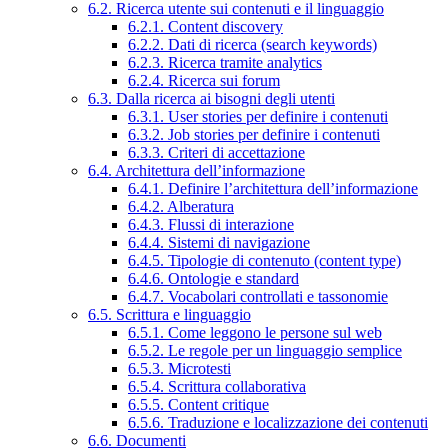
6.2. Ricerca utente sui contenuti e il linguaggio
6.2.1. Content discovery
6.2.2. Dati di ricerca (search keywords)
6.2.3. Ricerca tramite analytics
6.2.4. Ricerca sui forum
6.3. Dalla ricerca ai bisogni degli utenti
6.3.1. User stories per definire i contenuti
6.3.2. Job stories per definire i contenuti
6.3.3. Criteri di accettazione
6.4. Architettura dell’informazione
6.4.1. Definire l’architettura dell’informazione
6.4.2. Alberatura
6.4.3. Flussi di interazione
6.4.4. Sistemi di navigazione
6.4.5. Tipologie di contenuto (content type)
6.4.6. Ontologie e standard
6.4.7. Vocabolari controllati e tassonomie
6.5. Scrittura e linguaggio
6.5.1. Come leggono le persone sul web
6.5.2. Le regole per un linguaggio semplice
6.5.3. Microtesti
6.5.4. Scrittura collaborativa
6.5.5. Content critique
6.5.6. Traduzione e localizzazione dei contenuti
6.6. Documenti