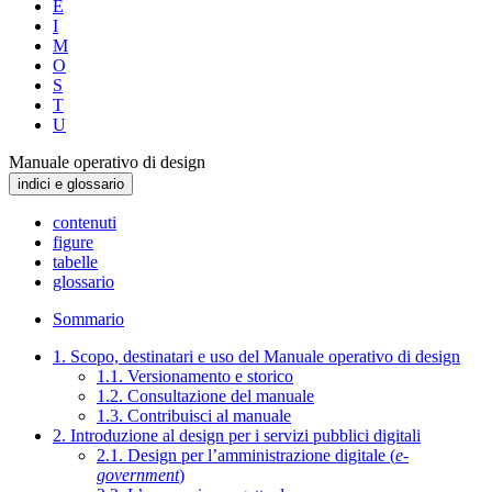
E
I
M
O
S
T
U
Manuale operativo di design
indici e glossario
contenuti
figure
tabelle
glossario
Sommario
1. Scopo, destinatari e uso del Manuale operativo di design
1.1. Versionamento e storico
1.2. Consultazione del manuale
1.3. Contribuisci al manuale
2. Introduzione al design per i servizi pubblici digitali
2.1. Design per l’amministrazione digitale (
e-
government
)