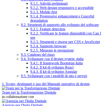
9.1.1. Attività preliminari
9.1.2. Web design responsivo e accessibile
9.1.3. Mobile first
9.1.4. Progressive enhancement e Graceful
degradation
9.2. Strumenti di supporto allo sviluppo del software
9.2.1. Feature detection
9.2.2. Verificare le feature disponibili con Can I
use
9.2.3. Strumenti e risorse per CSS e JavaScript
9.2.4. Supporto browser
9.2.5. Misurare le prestazioni
9.3. Catalogo del riuso
9.4. Sviluppare con il design system .italia
9.4.1. Il framework Bootstrap Italia
9.4.2. Il kit di sviluppo React
9.4.3. Il kit di sviluppo Angular
9.5. Sviluppare con i modelli di sito e servizi
1. Scopo, destinatari e uso del Manuale operativo di design
Team per la Trasformazione Digitale
in collaborazione con
Agenzia per l'Italia Digitale