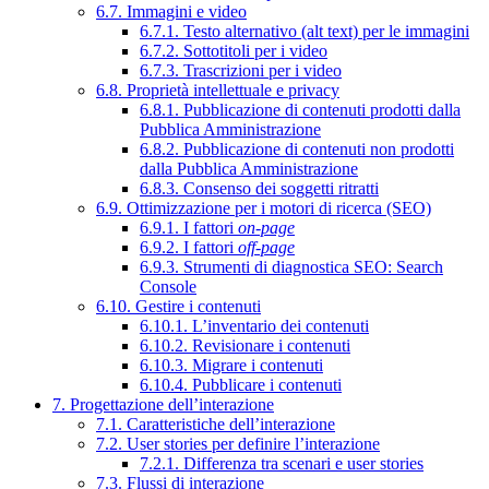
6.7. Immagini e video
6.7.1. Testo alternativo (alt text) per le immagini
6.7.2. Sottotitoli per i video
6.7.3. Trascrizioni per i video
6.8. Proprietà intellettuale e privacy
6.8.1. Pubblicazione di contenuti prodotti dalla
Pubblica Amministrazione
6.8.2. Pubblicazione di contenuti non prodotti
dalla Pubblica Amministrazione
6.8.3. Consenso dei soggetti ritratti
6.9. Ottimizzazione per i motori di ricerca (SEO)
6.9.1. I fattori
on-page
6.9.2. I fattori
off-page
6.9.3. Strumenti di diagnostica SEO: Search
Console
6.10. Gestire i contenuti
6.10.1. L’inventario dei contenuti
6.10.2. Revisionare i contenuti
6.10.3. Migrare i contenuti
6.10.4. Pubblicare i contenuti
7. Progettazione dell’interazione
7.1. Caratteristiche dell’interazione
7.2. User stories per definire l’interazione
7.2.1. Differenza tra scenari e user stories
7.3. Flussi di interazione