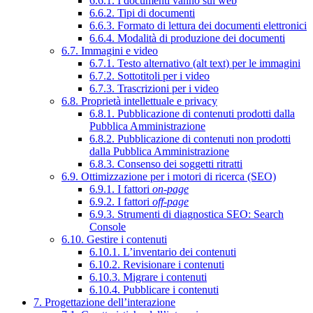
6.6.1. I documenti vanno sul web
6.6.2. Tipi di documenti
6.6.3. Formato di lettura dei documenti elettronici
6.6.4. Modalità di produzione dei documenti
6.7. Immagini e video
6.7.1. Testo alternativo (alt text) per le immagini
6.7.2. Sottotitoli per i video
6.7.3. Trascrizioni per i video
6.8. Proprietà intellettuale e privacy
6.8.1. Pubblicazione di contenuti prodotti dalla
Pubblica Amministrazione
6.8.2. Pubblicazione di contenuti non prodotti
dalla Pubblica Amministrazione
6.8.3. Consenso dei soggetti ritratti
6.9. Ottimizzazione per i motori di ricerca (SEO)
6.9.1. I fattori
on-page
6.9.2. I fattori
off-page
6.9.3. Strumenti di diagnostica SEO: Search
Console
6.10. Gestire i contenuti
6.10.1. L’inventario dei contenuti
6.10.2. Revisionare i contenuti
6.10.3. Migrare i contenuti
6.10.4. Pubblicare i contenuti
7. Progettazione dell’interazione