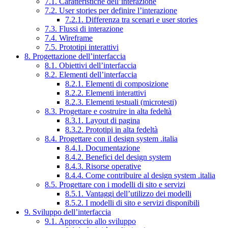
7.1. Caratteristiche dell’interazione
7.2. User stories per definire l’interazione
7.2.1. Differenza tra scenari e user stories
7.3. Flussi di interazione
7.4. Wireframe
7.5. Prototipi interattivi
8. Progettazione dell’interfaccia
8.1. Obiettivi dell’interfaccia
8.2. Elementi dell’interfaccia
8.2.1. Elementi di composizione
8.2.2. Elementi interattivi
8.2.3. Elementi testuali (microtesti)
8.3. Progettare e costruire in alta fedeltà
8.3.1. Layout di pagina
8.3.2. Prototipi in alta fedeltà
8.4. Progettare con il design system .italia
8.4.1. Documentazione
8.4.2. Benefici del design system
8.4.3. Risorse operative
8.4.4. Come contribuire al design system .italia
8.5. Progettare con i modelli di sito e servizi
8.5.1. Vantaggi dell’utilizzo dei modelli
8.5.2. I modelli di sito e servizi disponibili
9. Sviluppo dell’interfaccia
9.1. Approccio allo sviluppo