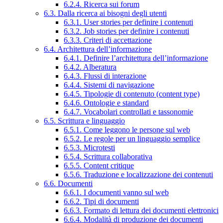
6.2.4. Ricerca sui forum
6.3. Dalla ricerca ai bisogni degli utenti
6.3.1. User stories per definire i contenuti
6.3.2. Job stories per definire i contenuti
6.3.3. Criteri di accettazione
6.4. Architettura dell’informazione
6.4.1. Definire l’architettura dell’informazione
6.4.2. Alberatura
6.4.3. Flussi di interazione
6.4.4. Sistemi di navigazione
6.4.5. Tipologie di contenuto (content type)
6.4.6. Ontologie e standard
6.4.7. Vocabolari controllati e tassonomie
6.5. Scrittura e linguaggio
6.5.1. Come leggono le persone sul web
6.5.2. Le regole per un linguaggio semplice
6.5.3. Microtesti
6.5.4. Scrittura collaborativa
6.5.5. Content critique
6.5.6. Traduzione e localizzazione dei contenuti
6.6. Documenti
6.6.1. I documenti vanno sul web
6.6.2. Tipi di documenti
6.6.3. Formato di lettura dei documenti elettronici
6.6.4. Modalità di produzione dei documenti