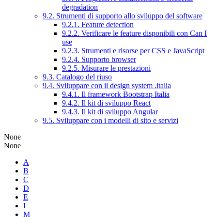
degradation
9.2. Strumenti di supporto allo sviluppo del software
9.2.1. Feature detection
9.2.2. Verificare le feature disponibili con Can I
use
9.2.3. Strumenti e risorse per CSS e JavaScript
9.2.4. Supporto browser
9.2.5. Misurare le prestazioni
9.3. Catalogo del riuso
9.4. Sviluppare con il design system .italia
9.4.1. Il framework Bootstrap Italia
9.4.2. Il kit di sviluppo React
9.4.3. Il kit di sviluppo Angular
9.5. Sviluppare con i modelli di sito e servizi
None
None
A
B
C
D
E
I
M