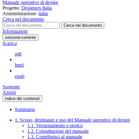
Manuale operativo di design
Progetto:
Designers Italia
Amministrazione:
italia
Cerca nel documento
Cerca nel documento
Informazioni
versione-corrente
Scarica
pdf
html
epub
Sorgente
Azioni
indice dei contenuti
Sommario
1. Scopo, destinatari e uso del Manuale operativo di design
1.1. Versionamento e storico
1.2. Consultazione del manuale
1.3. Contribuisci al manuale