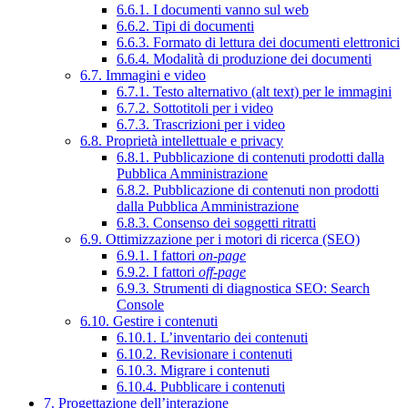
6.6.1. I documenti vanno sul web
6.6.2. Tipi di documenti
6.6.3. Formato di lettura dei documenti elettronici
6.6.4. Modalità di produzione dei documenti
6.7. Immagini e video
6.7.1. Testo alternativo (alt text) per le immagini
6.7.2. Sottotitoli per i video
6.7.3. Trascrizioni per i video
6.8. Proprietà intellettuale e privacy
6.8.1. Pubblicazione di contenuti prodotti dalla
Pubblica Amministrazione
6.8.2. Pubblicazione di contenuti non prodotti
dalla Pubblica Amministrazione
6.8.3. Consenso dei soggetti ritratti
6.9. Ottimizzazione per i motori di ricerca (SEO)
6.9.1. I fattori
on-page
6.9.2. I fattori
off-page
6.9.3. Strumenti di diagnostica SEO: Search
Console
6.10. Gestire i contenuti
6.10.1. L’inventario dei contenuti
6.10.2. Revisionare i contenuti
6.10.3. Migrare i contenuti
6.10.4. Pubblicare i contenuti
7. Progettazione dell’interazione