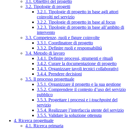
3.1. Obiettivi del progetto
3.2. Tipologie di progetti
3.2.1. Tipologie di progetto in base agli attori
coinvolti nel servizio
3.2.2. Tipologie di progetto in base al focus
3.2.3. Tipologie di progetto in base all’ambito di
intervento
3.3. Competenze, ruoli e figure coinvolte
3.3.1. Coordinatore di progetto
3.3.2. Definire ruoli e responsabilità
3.4. Metodo di lavoro
3.4.1. Definire processi, strumenti e rituali
3.4.2. Curare la documentazione di progetto
3.4.3. Organizzare tavoli tecnici collaborativi
3.4.4. Prendere decisioni
3.5. Il processo progettuale
3.5.1. Organizzare il progetto e la sua gestione
3.5.2. Comprendere il contesto d’uso del servizio
pubblico
3.5.3. Progettare i processi e i
touchpoint
del
servizio
3.5.4. Realizzare l’interfaccia utente del servizio
3.5.5. Validare la soluzione ottenuta
4. Ricerca progettuale
4.1. Ricerca primaria