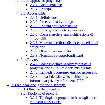
2.2. L’approccio progettuale
2.2.1. Buone pratiche
2.2.2. Principi
2.3. Accessibilità
2.3.1. Definizione
2.3.2. Accessibilità by design
2.3.3. Principi per l’accessibilità
2.3.4. Linee guida e criteri di successo
2.3.5. Come rilasciare una dichiarazione di
accessibilità
2.3.6. Meccanismo di feedback e procedura di
attuazione
2.3.7. Obiettivi accessibilità
2.3.8. Normativa e approfondimenti
2.4. Privacy
2.4.1. Come rispettare la privacy sin dalla
progettazione di un sito o servizio digitale
2.4.2. Richiedi il consenso quando necessario
2.4.3. Le basi del sito web: architettura,
informativa privacy, riferimenti DPO
3. Pianificazione, gestione e strategia
3.1. Obiettivi del progetto
3.2. Tipologie di progetti
3.2.1. Tipologie di progetto in base agli attori
coinvolti nel servizio