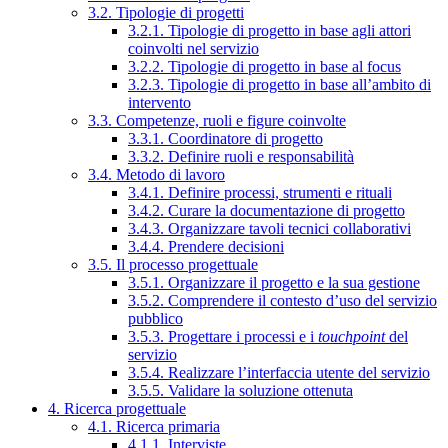
3.2. Tipologie di progetti
3.2.1. Tipologie di progetto in base agli attori
coinvolti nel servizio
3.2.2. Tipologie di progetto in base al focus
3.2.3. Tipologie di progetto in base all’ambito di
intervento
3.3. Competenze, ruoli e figure coinvolte
3.3.1. Coordinatore di progetto
3.3.2. Definire ruoli e responsabilità
3.4. Metodo di lavoro
3.4.1. Definire processi, strumenti e rituali
3.4.2. Curare la documentazione di progetto
3.4.3. Organizzare tavoli tecnici collaborativi
3.4.4. Prendere decisioni
3.5. Il processo progettuale
3.5.1. Organizzare il progetto e la sua gestione
3.5.2. Comprendere il contesto d’uso del servizio
pubblico
3.5.3. Progettare i processi e i
touchpoint
del
servizio
3.5.4. Realizzare l’interfaccia utente del servizio
3.5.5. Validare la soluzione ottenuta
4. Ricerca progettuale
4.1. Ricerca primaria
4.1.1. Interviste