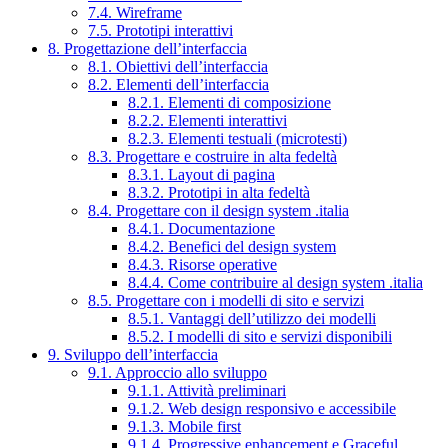
7.4. Wireframe
7.5. Prototipi interattivi
8. Progettazione dell’interfaccia
8.1. Obiettivi dell’interfaccia
8.2. Elementi dell’interfaccia
8.2.1. Elementi di composizione
8.2.2. Elementi interattivi
8.2.3. Elementi testuali (microtesti)
8.3. Progettare e costruire in alta fedeltà
8.3.1. Layout di pagina
8.3.2. Prototipi in alta fedeltà
8.4. Progettare con il design system .italia
8.4.1. Documentazione
8.4.2. Benefici del design system
8.4.3. Risorse operative
8.4.4. Come contribuire al design system .italia
8.5. Progettare con i modelli di sito e servizi
8.5.1. Vantaggi dell’utilizzo dei modelli
8.5.2. I modelli di sito e servizi disponibili
9. Sviluppo dell’interfaccia
9.1. Approccio allo sviluppo
9.1.1. Attività preliminari
9.1.2. Web design responsivo e accessibile
9.1.3. Mobile first
9.1.4. Progressive enhancement e Graceful