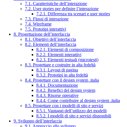
7.1. Caratteristiche dell’interazione
7.2. User stories per definire l’interazione
7.2.1. Differenza tra scenari e user stories
7.3. Flussi di interazione
7.4. Wireframe
7.5. Prototipi interattivi
8. Progettazione dell’interfaccia
8.1. Obiettivi dell’interfaccia
8.2. Elementi dell’interfaccia
8.2.1. Elementi di composizione
8.2.2. Elementi interattivi
8.2.3. Elementi testuali (microtesti)
8.3. Progettare e costruire in alta fedeltà
8.3.1. Layout di pagina
8.3.2. Prototipi in alta fedeltà
8.4. Progettare con il design system .italia
8.4.1. Documentazione
8.4.2. Benefici del design system
8.4.3. Risorse operative
8.4.4. Come contribuire al design system .italia
8.5. Progettare con i modelli di sito e servizi
8.5.1. Vantaggi dell’utilizzo dei modelli
8.5.2. I modelli di sito e servizi disponibili
9. Sviluppo dell’interfaccia
9.1. Approccio allo sviluppo