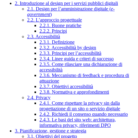
2. Introduzione al design per i servizi pubblici digitali
2.1. Design per l’amministrazione digitale (
e-
government
)
2.2. L’approccio progettuale
2.2.1. Buone pratiche
2.2.2. Principi
2.3. Accessibilità
2.3.1. Definizione
2.3.2. Accessibilità by design
2.3.3. Principi per l’accessibilità
2.3.4. Linee guida e criteri di successo
2.3.5. Come rilasciare una dichiarazione di
accessibilità
2.3.6. Meccanismo di feedback e procedura di
attuazione
2.3.7. Obiettivi accessibilità
2.3.8. Normativa e approfondimenti
2.4. Privacy
2.4.1. Come rispettare la privacy sin dalla
progettazione di un sito o servizio digitale
2.4.2. Richiedi il consenso quando necessario
2.4.3. Le basi del sito web: architettura,
informativa privacy, riferimenti DPO
3. Pianificazione, gestione e strategia
3.1. Obiettivi del progetto