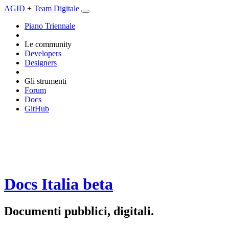
AGID
+
Team Digitale
Piano Triennale
Le community
Developers
Designers
Gli strumenti
Forum
Docs
GitHub
Docs Italia
beta
Documenti pubblici, digitali.