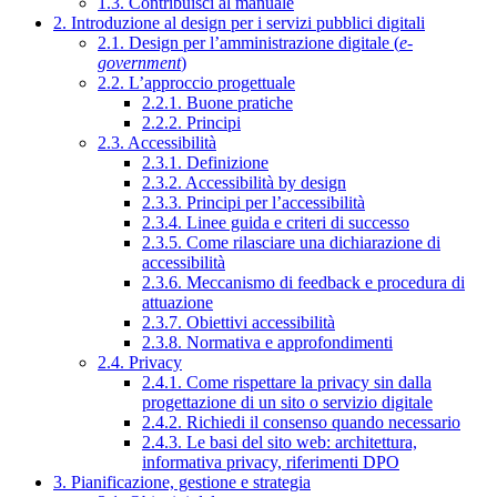
1.3. Contribuisci al manuale
2. Introduzione al design per i servizi pubblici digitali
2.1. Design per l’amministrazione digitale (
e-
government
)
2.2. L’approccio progettuale
2.2.1. Buone pratiche
2.2.2. Principi
2.3. Accessibilità
2.3.1. Definizione
2.3.2. Accessibilità by design
2.3.3. Principi per l’accessibilità
2.3.4. Linee guida e criteri di successo
2.3.5. Come rilasciare una dichiarazione di
accessibilità
2.3.6. Meccanismo di feedback e procedura di
attuazione
2.3.7. Obiettivi accessibilità
2.3.8. Normativa e approfondimenti
2.4. Privacy
2.4.1. Come rispettare la privacy sin dalla
progettazione di un sito o servizio digitale
2.4.2. Richiedi il consenso quando necessario
2.4.3. Le basi del sito web: architettura,
informativa privacy, riferimenti DPO
3. Pianificazione, gestione e strategia