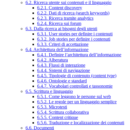
6.2. Ricerca utente sui contenuti e il linguaggio
6.2.1. Content discovery
6.2.2. Dati di ricerca (search keywords)
6.2.3. Ricerca tramite analytics
6.2.4. Ricerca sui forum
6.3. Dalla ricerca ai bisogni degli utenti
6.3.1. User stories per definire i contenuti
6.3.2. Job stories per definire i contenuti
6.3.3. Criteri di accettazione
6.4. Architettura dell’informazione
6.4.1. Definire l’architettura dell’informazione
6.4.2. Alberatura
6.4.3. Flussi di interazione
6.4.4. Sistemi di navigazione
6.4.5. Tipologie di contenuto (content type)
6.4.6. Ontologie e standard
6.4.7. Vocabolari controllati e tassonomie
6.5. Scrittura e linguaggio
6.5.1. Come leggono le persone sul web
6.5.2. Le regole per un linguaggio semplice
6.5.3. Microtesti
6.5.4. Scrittura collaborativa
6.5.5. Content critique
6.5.6. Traduzione e localizzazione dei contenuti
6.6. Documenti