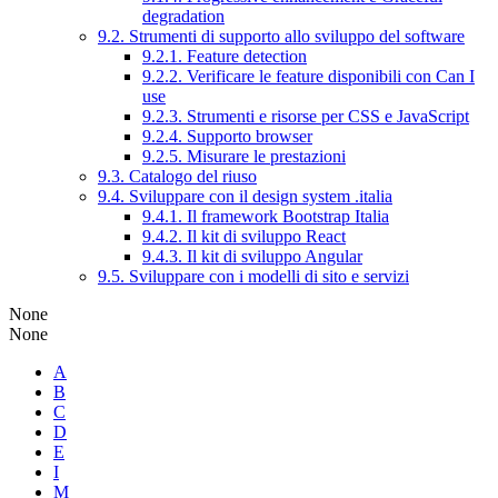
degradation
9.2. Strumenti di supporto allo sviluppo del software
9.2.1. Feature detection
9.2.2. Verificare le feature disponibili con Can I
use
9.2.3. Strumenti e risorse per CSS e JavaScript
9.2.4. Supporto browser
9.2.5. Misurare le prestazioni
9.3. Catalogo del riuso
9.4. Sviluppare con il design system .italia
9.4.1. Il framework Bootstrap Italia
9.4.2. Il kit di sviluppo React
9.4.3. Il kit di sviluppo Angular
9.5. Sviluppare con i modelli di sito e servizi
None
None
A
B
C
D
E
I
M