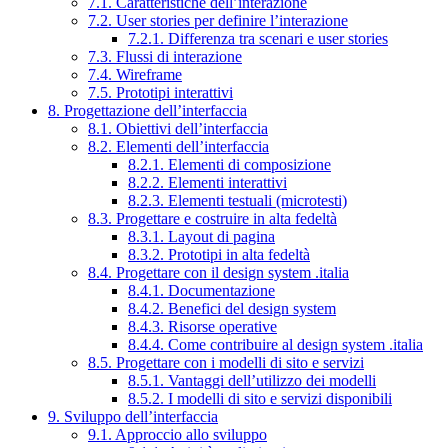
7.1. Caratteristiche dell’interazione
7.2. User stories per definire l’interazione
7.2.1. Differenza tra scenari e user stories
7.3. Flussi di interazione
7.4. Wireframe
7.5. Prototipi interattivi
8. Progettazione dell’interfaccia
8.1. Obiettivi dell’interfaccia
8.2. Elementi dell’interfaccia
8.2.1. Elementi di composizione
8.2.2. Elementi interattivi
8.2.3. Elementi testuali (microtesti)
8.3. Progettare e costruire in alta fedeltà
8.3.1. Layout di pagina
8.3.2. Prototipi in alta fedeltà
8.4. Progettare con il design system .italia
8.4.1. Documentazione
8.4.2. Benefici del design system
8.4.3. Risorse operative
8.4.4. Come contribuire al design system .italia
8.5. Progettare con i modelli di sito e servizi
8.5.1. Vantaggi dell’utilizzo dei modelli
8.5.2. I modelli di sito e servizi disponibili
9. Sviluppo dell’interfaccia
9.1. Approccio allo sviluppo