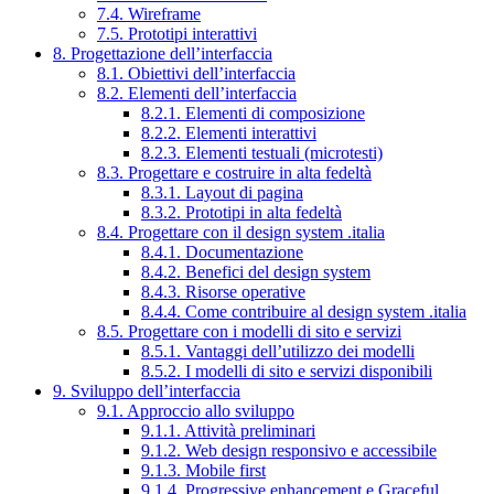
7.4. Wireframe
7.5. Prototipi interattivi
8. Progettazione dell’interfaccia
8.1. Obiettivi dell’interfaccia
8.2. Elementi dell’interfaccia
8.2.1. Elementi di composizione
8.2.2. Elementi interattivi
8.2.3. Elementi testuali (microtesti)
8.3. Progettare e costruire in alta fedeltà
8.3.1. Layout di pagina
8.3.2. Prototipi in alta fedeltà
8.4. Progettare con il design system .italia
8.4.1. Documentazione
8.4.2. Benefici del design system
8.4.3. Risorse operative
8.4.4. Come contribuire al design system .italia
8.5. Progettare con i modelli di sito e servizi
8.5.1. Vantaggi dell’utilizzo dei modelli
8.5.2. I modelli di sito e servizi disponibili
9. Sviluppo dell’interfaccia
9.1. Approccio allo sviluppo
9.1.1. Attività preliminari
9.1.2. Web design responsivo e accessibile
9.1.3. Mobile first
9.1.4. Progressive enhancement e Graceful