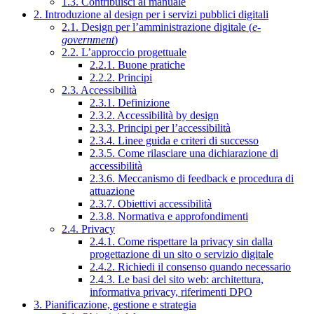
1.3. Contribuisci al manuale
2. Introduzione al design per i servizi pubblici digitali
2.1. Design per l’amministrazione digitale (
e-
government
)
2.2. L’approccio progettuale
2.2.1. Buone pratiche
2.2.2. Principi
2.3. Accessibilità
2.3.1. Definizione
2.3.2. Accessibilità by design
2.3.3. Principi per l’accessibilità
2.3.4. Linee guida e criteri di successo
2.3.5. Come rilasciare una dichiarazione di
accessibilità
2.3.6. Meccanismo di feedback e procedura di
attuazione
2.3.7. Obiettivi accessibilità
2.3.8. Normativa e approfondimenti
2.4. Privacy
2.4.1. Come rispettare la privacy sin dalla
progettazione di un sito o servizio digitale
2.4.2. Richiedi il consenso quando necessario
2.4.3. Le basi del sito web: architettura,
informativa privacy, riferimenti DPO
3. Pianificazione, gestione e strategia