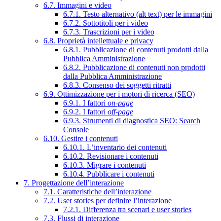
6.7. Immagini e video
6.7.1. Testo alternativo (alt text) per le immagini
6.7.2. Sottotitoli per i video
6.7.3. Trascrizioni per i video
6.8. Proprietà intellettuale e privacy
6.8.1. Pubblicazione di contenuti prodotti dalla
Pubblica Amministrazione
6.8.2. Pubblicazione di contenuti non prodotti
dalla Pubblica Amministrazione
6.8.3. Consenso dei soggetti ritratti
6.9. Ottimizzazione per i motori di ricerca (SEO)
6.9.1. I fattori
on-page
6.9.2. I fattori
off-page
6.9.3. Strumenti di diagnostica SEO: Search
Console
6.10. Gestire i contenuti
6.10.1. L’inventario dei contenuti
6.10.2. Revisionare i contenuti
6.10.3. Migrare i contenuti
6.10.4. Pubblicare i contenuti
7. Progettazione dell’interazione
7.1. Caratteristiche dell’interazione
7.2. User stories per definire l’interazione
7.2.1. Differenza tra scenari e user stories
7.3. Flussi di interazione