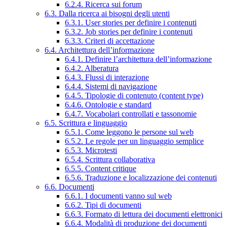
6.2.4. Ricerca sui forum
6.3. Dalla ricerca ai bisogni degli utenti
6.3.1. User stories per definire i contenuti
6.3.2. Job stories per definire i contenuti
6.3.3. Criteri di accettazione
6.4. Architettura dell’informazione
6.4.1. Definire l’architettura dell’informazione
6.4.2. Alberatura
6.4.3. Flussi di interazione
6.4.4. Sistemi di navigazione
6.4.5. Tipologie di contenuto (content type)
6.4.6. Ontologie e standard
6.4.7. Vocabolari controllati e tassonomie
6.5. Scrittura e linguaggio
6.5.1. Come leggono le persone sul web
6.5.2. Le regole per un linguaggio semplice
6.5.3. Microtesti
6.5.4. Scrittura collaborativa
6.5.5. Content critique
6.5.6. Traduzione e localizzazione dei contenuti
6.6. Documenti
6.6.1. I documenti vanno sul web
6.6.2. Tipi di documenti
6.6.3. Formato di lettura dei documenti elettronici
6.6.4. Modalità di produzione dei documenti