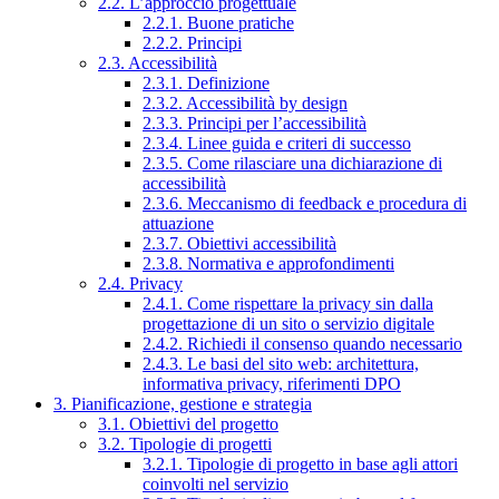
2.2. L’approccio progettuale
2.2.1. Buone pratiche
2.2.2. Principi
2.3. Accessibilità
2.3.1. Definizione
2.3.2. Accessibilità by design
2.3.3. Principi per l’accessibilità
2.3.4. Linee guida e criteri di successo
2.3.5. Come rilasciare una dichiarazione di
accessibilità
2.3.6. Meccanismo di feedback e procedura di
attuazione
2.3.7. Obiettivi accessibilità
2.3.8. Normativa e approfondimenti
2.4. Privacy
2.4.1. Come rispettare la privacy sin dalla
progettazione di un sito o servizio digitale
2.4.2. Richiedi il consenso quando necessario
2.4.3. Le basi del sito web: architettura,
informativa privacy, riferimenti DPO
3. Pianificazione, gestione e strategia
3.1. Obiettivi del progetto
3.2. Tipologie di progetti
3.2.1. Tipologie di progetto in base agli attori
coinvolti nel servizio