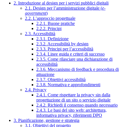
2. Introduzione al design per i servizi pubblici digitali
2.1. Design per l’amministrazione digitale (
e-
government
)
2.2. L’approccio progettuale
2.2.1. Buone pratiche
2.2.2. Principi
2.3. Accessibilità
2.3.1. Definizione
2.3.2. Accessibilità by design
2.3.3. Principi per l’accessibilità
2.3.4. Linee guida e criteri di successo
2.3.5. Come rilasciare una dichiarazione di
accessibilità
2.3.6. Meccanismo di feedback e procedura di
attuazione
2.3.7. Obiettivi accessibilità
2.3.8. Normativa e approfondimenti
2.4. Privacy
2.4.1. Come rispettare la privacy sin dalla
progettazione di un sito o servizio digitale
2.4.2. Richiedi il consenso quando necessario
2.4.3. Le basi del sito web: architettura,
informativa privacy, riferimenti DPO
3. Pianificazione, gestione e strategia
3.1. Obiettivi del progetto