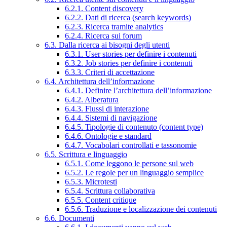
6.2.1. Content discovery
6.2.2. Dati di ricerca (search keywords)
6.2.3. Ricerca tramite analytics
6.2.4. Ricerca sui forum
6.3. Dalla ricerca ai bisogni degli utenti
6.3.1. User stories per definire i contenuti
6.3.2. Job stories per definire i contenuti
6.3.3. Criteri di accettazione
6.4. Architettura dell’informazione
6.4.1. Definire l’architettura dell’informazione
6.4.2. Alberatura
6.4.3. Flussi di interazione
6.4.4. Sistemi di navigazione
6.4.5. Tipologie di contenuto (content type)
6.4.6. Ontologie e standard
6.4.7. Vocabolari controllati e tassonomie
6.5. Scrittura e linguaggio
6.5.1. Come leggono le persone sul web
6.5.2. Le regole per un linguaggio semplice
6.5.3. Microtesti
6.5.4. Scrittura collaborativa
6.5.5. Content critique
6.5.6. Traduzione e localizzazione dei contenuti
6.6. Documenti