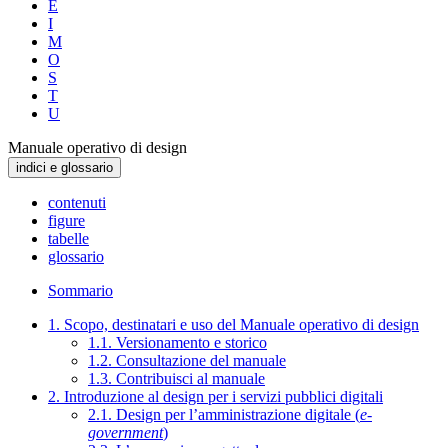
E
I
M
O
S
T
U
Manuale operativo di design
indici e glossario
contenuti
figure
tabelle
glossario
Sommario
1. Scopo, destinatari e uso del Manuale operativo di design
1.1. Versionamento e storico
1.2. Consultazione del manuale
1.3. Contribuisci al manuale
2. Introduzione al design per i servizi pubblici digitali
2.1. Design per l’amministrazione digitale (
e-
government
)