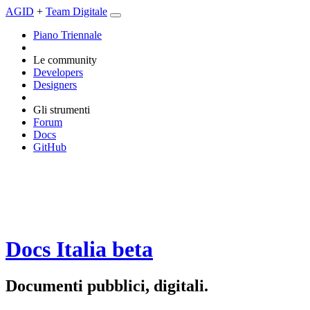
AGID
+
Team Digitale
Piano Triennale
Le community
Developers
Designers
Gli strumenti
Forum
Docs
GitHub
Docs Italia
beta
Documenti pubblici, digitali.