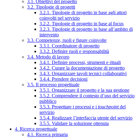
3.1. Obiettivi del progetto
3.2. Tipologie di progetti
3.2.1. Tipologie di progetto in base agli attori
coinvolti nel servizio
3.2.2. Tipologie di progetto in base al focus
3.2.3. Tipologie di progetto in base all’ambito di
intervento
3.3. Competenze, ruoli e figure coinvolte
3.3.1. Coordinatore di progetto
3.3.2. Definire ruoli e responsabilità
3.4. Metodo di lavoro
3.4.1. Definire processi, strumenti e rituali
3.4.2. Curare la documentazione di progetto
3.4.3. Organizzare tavoli tecnici collaborativi
3.4.4. Prendere decisioni
3.5. Il processo progettuale
3.5.1. Organizzare il progetto e la sua gestione
3.5.2. Comprendere il contesto d’uso del servizio
pubblico
3.5.3. Progettare i processi e i
touchpoint
del
servizio
3.5.4. Realizzare l’interfaccia utente del servizio
3.5.5. Validare la soluzione ottenuta
4. Ricerca progettuale
4.1. Ricerca primaria