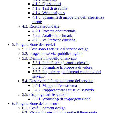
4.1.2. Questionari
4.1.3. Test di usabilità
4.1.4. Web analytics
4.1.5. Strumenti di mappatura dell’esperienza
utente
4.2. Ricerca secondaria
4.2.1. Ricerca documentale
4.2.2. Analisi benchmark
4.2.3. Valutazione euristica
5. Progettazione dei servizi
5.1. Cosa sono i servizi e il service design
5.2. Progettare servizi pubblici digitali
5.3. Definire il modello di servizio
5.3.1. Identificare gli attori coinvolti
5.3.2. Formulare la proposta di valore
5.3.3. Inquadrare gli elementi costitutivi del
servizio
5.4. Descrivere il funzionamento del servizio
5.4.1. Mappare l’ecosistema
5.4.2. Rappresentare i flussi di servizio
5.5. Co-progettare le soluzioni
5.5.1. Workshop di co-progettazione
6. Progettazione dei contenuti
6.1. Cos’è il content design
6.2. Ricerca utente sui contenuti e il linguaggio