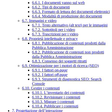
6.6.1. I documenti vanno sul web
6.6.2. Tipi di documenti
6.6.3. Formato di lettura dei documenti elettronici
6.6.4. Modalità di produzione dei documenti
6.7. Immagini e video
6.7.1. Testo alternativo (alt text) per le immagini
6.7.2. Sottotitoli per i video
6.7.3. Trascrizioni per i video
6.8. Proprietà intellettuale e privacy
6.8.1. Pubblicazione di contenuti prodotti dalla
Pubblica Amministrazione
6.8.2. Pubblicazione di contenuti non prodotti
dalla Pubblica Amministrazione
6.8.3. Consenso dei soggetti ritratti
6.9. Ottimizzazione per i motori di ricerca (SEO)
6.9.1. I fattori
on-page
6.9.2. I fattori
off-page
6.9.3. Strumenti di diagnostica SEO: Search
Console
6.10. Gestire i contenuti
6.10.1. L’inventario dei contenuti
6.10.2. Revisionare i contenuti
6.10.3. Migrare i contenuti
6.10.4. Pubblicare i contenuti
7. Progettazione dell’interazione