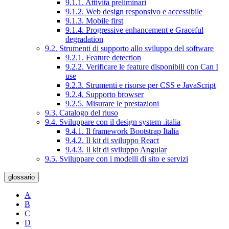
9.1.1. Attività preliminari
9.1.2. Web design responsivo e accessibile
9.1.3. Mobile first
9.1.4. Progressive enhancement e Graceful
degradation
9.2. Strumenti di supporto allo sviluppo del software
9.2.1. Feature detection
9.2.2. Verificare le feature disponibili con Can I
use
9.2.3. Strumenti e risorse per CSS e JavaScript
9.2.4. Supporto browser
9.2.5. Misurare le prestazioni
9.3. Catalogo del riuso
9.4. Sviluppare con il design system .italia
9.4.1. Il framework Bootstrap Italia
9.4.2. Il kit di sviluppo React
9.4.3. Il kit di sviluppo Angular
9.5. Sviluppare con i modelli di sito e servizi
glossario
A
B
C
D