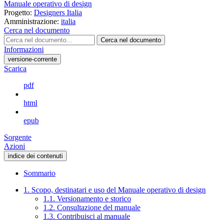
Manuale operativo di design
Progetto:
Designers Italia
Amministrazione:
italia
Cerca nel documento
Cerca nel documento
Informazioni
versione-corrente
Scarica
pdf
html
epub
Sorgente
Azioni
indice dei contenuti
Sommario
1. Scopo, destinatari e uso del Manuale operativo di design
1.1. Versionamento e storico
1.2. Consultazione del manuale
1.3. Contribuisci al manuale