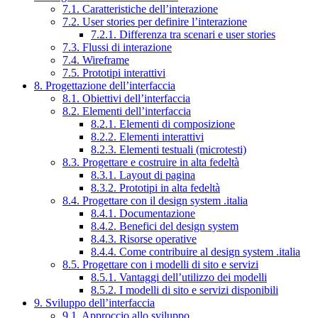
7.1. Caratteristiche dell’interazione
7.2. User stories per definire l’interazione
7.2.1. Differenza tra scenari e user stories
7.3. Flussi di interazione
7.4. Wireframe
7.5. Prototipi interattivi
8. Progettazione dell’interfaccia
8.1. Obiettivi dell’interfaccia
8.2. Elementi dell’interfaccia
8.2.1. Elementi di composizione
8.2.2. Elementi interattivi
8.2.3. Elementi testuali (microtesti)
8.3. Progettare e costruire in alta fedeltà
8.3.1. Layout di pagina
8.3.2. Prototipi in alta fedeltà
8.4. Progettare con il design system .italia
8.4.1. Documentazione
8.4.2. Benefici del design system
8.4.3. Risorse operative
8.4.4. Come contribuire al design system .italia
8.5. Progettare con i modelli di sito e servizi
8.5.1. Vantaggi dell’utilizzo dei modelli
8.5.2. I modelli di sito e servizi disponibili
9. Sviluppo dell’interfaccia
9.1. Approccio allo sviluppo