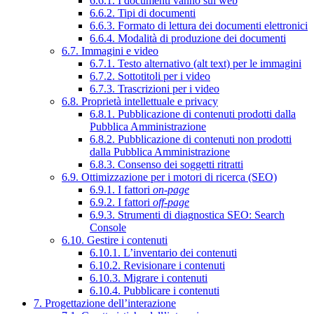
6.6.1. I documenti vanno sul web
6.6.2. Tipi di documenti
6.6.3. Formato di lettura dei documenti elettronici
6.6.4. Modalità di produzione dei documenti
6.7. Immagini e video
6.7.1. Testo alternativo (alt text) per le immagini
6.7.2. Sottotitoli per i video
6.7.3. Trascrizioni per i video
6.8. Proprietà intellettuale e privacy
6.8.1. Pubblicazione di contenuti prodotti dalla
Pubblica Amministrazione
6.8.2. Pubblicazione di contenuti non prodotti
dalla Pubblica Amministrazione
6.8.3. Consenso dei soggetti ritratti
6.9. Ottimizzazione per i motori di ricerca (SEO)
6.9.1. I fattori
on-page
6.9.2. I fattori
off-page
6.9.3. Strumenti di diagnostica SEO: Search
Console
6.10. Gestire i contenuti
6.10.1. L’inventario dei contenuti
6.10.2. Revisionare i contenuti
6.10.3. Migrare i contenuti
6.10.4. Pubblicare i contenuti
7. Progettazione dell’interazione