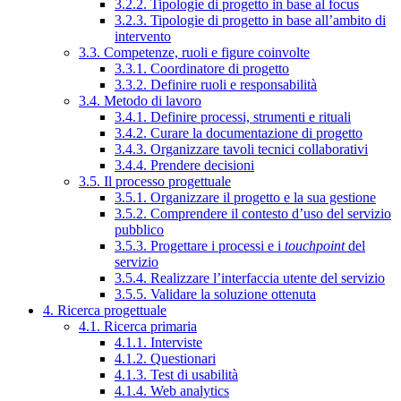
3.2.2. Tipologie di progetto in base al focus
3.2.3. Tipologie di progetto in base all’ambito di
intervento
3.3. Competenze, ruoli e figure coinvolte
3.3.1. Coordinatore di progetto
3.3.2. Definire ruoli e responsabilità
3.4. Metodo di lavoro
3.4.1. Definire processi, strumenti e rituali
3.4.2. Curare la documentazione di progetto
3.4.3. Organizzare tavoli tecnici collaborativi
3.4.4. Prendere decisioni
3.5. Il processo progettuale
3.5.1. Organizzare il progetto e la sua gestione
3.5.2. Comprendere il contesto d’uso del servizio
pubblico
3.5.3. Progettare i processi e i
touchpoint
del
servizio
3.5.4. Realizzare l’interfaccia utente del servizio
3.5.5. Validare la soluzione ottenuta
4. Ricerca progettuale
4.1. Ricerca primaria
4.1.1. Interviste
4.1.2. Questionari
4.1.3. Test di usabilità
4.1.4. Web analytics