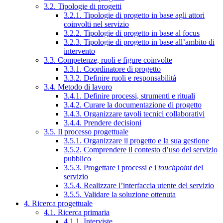
3.2. Tipologie di progetti
3.2.1. Tipologie di progetto in base agli attori
coinvolti nel servizio
3.2.2. Tipologie di progetto in base al focus
3.2.3. Tipologie di progetto in base all’ambito di
intervento
3.3. Competenze, ruoli e figure coinvolte
3.3.1. Coordinatore di progetto
3.3.2. Definire ruoli e responsabilità
3.4. Metodo di lavoro
3.4.1. Definire processi, strumenti e rituali
3.4.2. Curare la documentazione di progetto
3.4.3. Organizzare tavoli tecnici collaborativi
3.4.4. Prendere decisioni
3.5. Il processo progettuale
3.5.1. Organizzare il progetto e la sua gestione
3.5.2. Comprendere il contesto d’uso del servizio
pubblico
3.5.3. Progettare i processi e i
touchpoint
del
servizio
3.5.4. Realizzare l’interfaccia utente del servizio
3.5.5. Validare la soluzione ottenuta
4. Ricerca progettuale
4.1. Ricerca primaria
4.1.1. Interviste