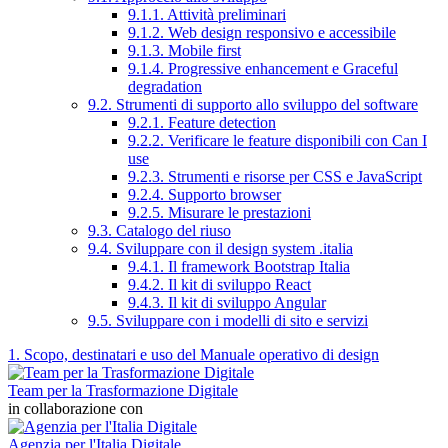
9.1.1. Attività preliminari
9.1.2. Web design responsivo e accessibile
9.1.3. Mobile first
9.1.4. Progressive enhancement e Graceful
degradation
9.2. Strumenti di supporto allo sviluppo del software
9.2.1. Feature detection
9.2.2. Verificare le feature disponibili con Can I
use
9.2.3. Strumenti e risorse per CSS e JavaScript
9.2.4. Supporto browser
9.2.5. Misurare le prestazioni
9.3. Catalogo del riuso
9.4. Sviluppare con il design system .italia
9.4.1. Il framework Bootstrap Italia
9.4.2. Il kit di sviluppo React
9.4.3. Il kit di sviluppo Angular
9.5. Sviluppare con i modelli di sito e servizi
1. Scopo, destinatari e uso del Manuale operativo di design
Team per la Trasformazione Digitale
in collaborazione con
Agenzia per l'Italia Digitale