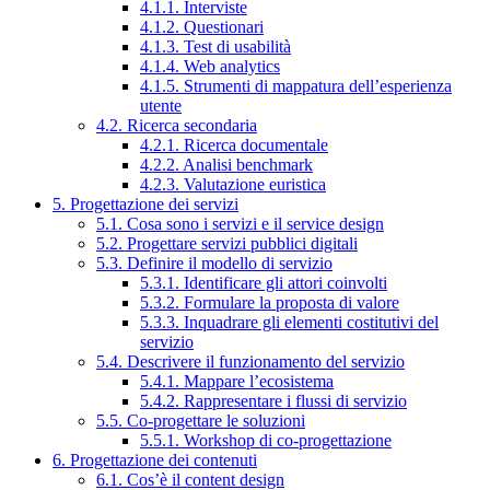
4.1.1. Interviste
4.1.2. Questionari
4.1.3. Test di usabilità
4.1.4. Web analytics
4.1.5. Strumenti di mappatura dell’esperienza
utente
4.2. Ricerca secondaria
4.2.1. Ricerca documentale
4.2.2. Analisi benchmark
4.2.3. Valutazione euristica
5. Progettazione dei servizi
5.1. Cosa sono i servizi e il service design
5.2. Progettare servizi pubblici digitali
5.3. Definire il modello di servizio
5.3.1. Identificare gli attori coinvolti
5.3.2. Formulare la proposta di valore
5.3.3. Inquadrare gli elementi costitutivi del
servizio
5.4. Descrivere il funzionamento del servizio
5.4.1. Mappare l’ecosistema
5.4.2. Rappresentare i flussi di servizio
5.5. Co-progettare le soluzioni
5.5.1. Workshop di co-progettazione
6. Progettazione dei contenuti
6.1. Cos’è il content design