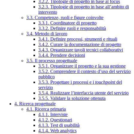
3.2.2. Tipologie di progetto in base al focus
3.2.3. Tipologie di progetto in base all’ambito di
intervento
3.3. Competenze, ruoli e figure coinvolte
3.3.1. Coordinatore di progetto
3.3.2. Definire ruoli e responsabilità
3.4. Metodo di lavoro
3.4.1. Definire processi, strumenti e rituali
3.4.2. Curare la documentazione di progetto
3.4.3. Organizzare tavoli tecnici collaborativi
3.4.4. Prendere decisioni
3.5. Il processo progettuale
3.5.1. Organizzare il progetto e la sua gestione
3.5.2. Comprendere il contesto d’uso del servizio
pubblico
3.5.3. Progettare i processi e i
touchpoint
del
servizio
3.5.4. Realizzare l’interfaccia utente del servizio
3.5.5. Validare la soluzione ottenuta
4. Ricerca progettuale
4.1. Ricerca primaria
4.1.1. Interviste
4.1.2. Questionari
4.1.3. Test di usabilità
4.1.4. Web analytics