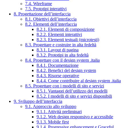
7.4. Wireframe
7.5. Prototipi interattivi
8. Progettazione dell’interfaccia
8.1. Obiettivi dell’interfaccia
8.2. Elementi dell’interfaccia
8.2.1. Elementi di composizione
8.2.2. Elementi interattivi
8.2.3. Elementi testuali (microtesti)
8.3. Progettare e costruire in alta fedeltà
8.3.1. Layout di pagina
8.3.2. Prototipi in alta fedeltà
8.4. Progettare con il design system .italia
8.4.1. Documentazione
8.4.2. Benefici del design system
8.4.3. Risorse operative
8.4.4. Come contribuire al design system .italia
8.5. Progettare con i modelli di sito e servizi
8.5.1. Vantaggi dell’utilizzo dei modelli
8.5.2. I modelli di sito e servizi disponibili
9. Sviluppo dell’interfaccia
9.1. Approccio allo sviluppo
9.1.1. Attività preliminari
9.1.2. Web design responsivo e accessibile
9.1.3. Mobile first
9.1.4. Progressive enhancement e Graceful