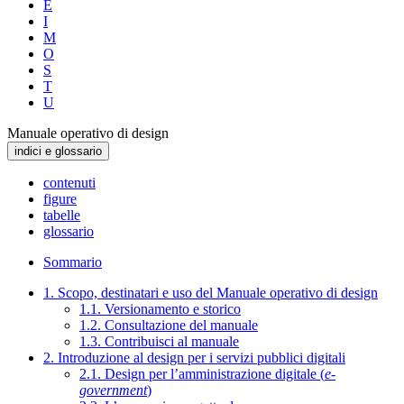
E
I
M
O
S
T
U
Manuale operativo di design
indici e glossario
contenuti
figure
tabelle
glossario
Sommario
1. Scopo, destinatari e uso del Manuale operativo di design
1.1. Versionamento e storico
1.2. Consultazione del manuale
1.3. Contribuisci al manuale
2. Introduzione al design per i servizi pubblici digitali
2.1. Design per l’amministrazione digitale (
e-
government
)