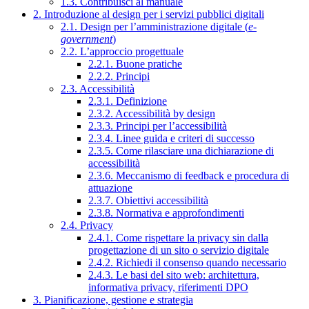
1.3. Contribuisci al manuale
2. Introduzione al design per i servizi pubblici digitali
2.1. Design per l’amministrazione digitale (
e-
government
)
2.2. L’approccio progettuale
2.2.1. Buone pratiche
2.2.2. Principi
2.3. Accessibilità
2.3.1. Definizione
2.3.2. Accessibilità by design
2.3.3. Principi per l’accessibilità
2.3.4. Linee guida e criteri di successo
2.3.5. Come rilasciare una dichiarazione di
accessibilità
2.3.6. Meccanismo di feedback e procedura di
attuazione
2.3.7. Obiettivi accessibilità
2.3.8. Normativa e approfondimenti
2.4. Privacy
2.4.1. Come rispettare la privacy sin dalla
progettazione di un sito o servizio digitale
2.4.2. Richiedi il consenso quando necessario
2.4.3. Le basi del sito web: architettura,
informativa privacy, riferimenti DPO
3. Pianificazione, gestione e strategia