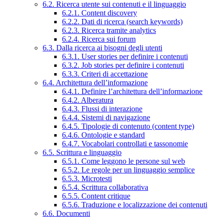
6.2. Ricerca utente sui contenuti e il linguaggio
6.2.1. Content discovery
6.2.2. Dati di ricerca (search keywords)
6.2.3. Ricerca tramite analytics
6.2.4. Ricerca sui forum
6.3. Dalla ricerca ai bisogni degli utenti
6.3.1. User stories per definire i contenuti
6.3.2. Job stories per definire i contenuti
6.3.3. Criteri di accettazione
6.4. Architettura dell’informazione
6.4.1. Definire l’architettura dell’informazione
6.4.2. Alberatura
6.4.3. Flussi di interazione
6.4.4. Sistemi di navigazione
6.4.5. Tipologie di contenuto (content type)
6.4.6. Ontologie e standard
6.4.7. Vocabolari controllati e tassonomie
6.5. Scrittura e linguaggio
6.5.1. Come leggono le persone sul web
6.5.2. Le regole per un linguaggio semplice
6.5.3. Microtesti
6.5.4. Scrittura collaborativa
6.5.5. Content critique
6.5.6. Traduzione e localizzazione dei contenuti
6.6. Documenti