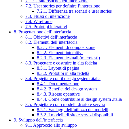
7.1. Caratteristiche dell’interazione
7.2. User stories per definire l’interazione
7.2.1. Differenza tra scenari e user stories
7.3. Flussi di interazione
7.4. Wireframe
7.5. Prototipi interattivi
8. Progettazione dell’interfaccia
8.1. Obiettivi dell’interfaccia
8.2. Elementi dell’interfaccia
8.2.1. Elementi di composizione
8.2.2. Elementi interattivi
8.2.3. Elementi testuali (microtesti)
8.3. Progettare e costruire in alta fedeltà
8.3.1. Layout di pagina
8.3.2. Prototipi in alta fedeltà
8.4. Progettare con il design system .italia
8.4.1. Documentazione
8.4.2. Benefici del design system
8.4.3. Risorse operative
8.4.4. Come contribuire al design system .italia
8.5. Progettare con i modelli di sito e servizi
8.5.1. Vantaggi dell’utilizzo dei modelli
8.5.2. I modelli di sito e servizi disponibili
9. Sviluppo dell’interfaccia
9.1. Approccio allo sviluppo