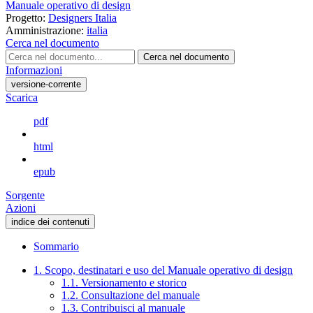
Manuale operativo di design
Progetto:
Designers Italia
Amministrazione:
italia
Cerca nel documento
Cerca nel documento
Informazioni
versione-corrente
Scarica
pdf
html
epub
Sorgente
Azioni
indice dei contenuti
Sommario
1. Scopo, destinatari e uso del Manuale operativo di design
1.1. Versionamento e storico
1.2. Consultazione del manuale
1.3. Contribuisci al manuale