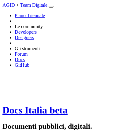
AGID
+
Team Digitale
Piano Triennale
Le community
Developers
Designers
Gli strumenti
Forum
Docs
GitHub
Docs Italia
beta
Documenti pubblici, digitali.