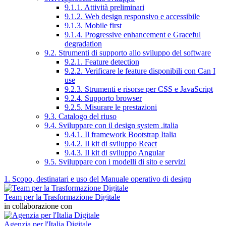
9.1.1. Attività preliminari
9.1.2. Web design responsivo e accessibile
9.1.3. Mobile first
9.1.4. Progressive enhancement e Graceful
degradation
9.2. Strumenti di supporto allo sviluppo del software
9.2.1. Feature detection
9.2.2. Verificare le feature disponibili con Can I
use
9.2.3. Strumenti e risorse per CSS e JavaScript
9.2.4. Supporto browser
9.2.5. Misurare le prestazioni
9.3. Catalogo del riuso
9.4. Sviluppare con il design system .italia
9.4.1. Il framework Bootstrap Italia
9.4.2. Il kit di sviluppo React
9.4.3. Il kit di sviluppo Angular
9.5. Sviluppare con i modelli di sito e servizi
1. Scopo, destinatari e uso del Manuale operativo di design
Team per la Trasformazione Digitale
in collaborazione con
Agenzia per l'Italia Digitale