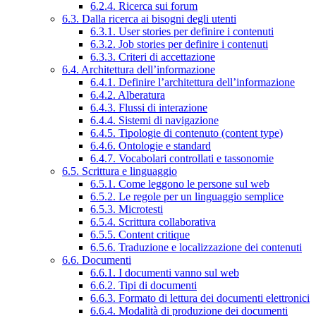
6.2.4. Ricerca sui forum
6.3. Dalla ricerca ai bisogni degli utenti
6.3.1. User stories per definire i contenuti
6.3.2. Job stories per definire i contenuti
6.3.3. Criteri di accettazione
6.4. Architettura dell’informazione
6.4.1. Definire l’architettura dell’informazione
6.4.2. Alberatura
6.4.3. Flussi di interazione
6.4.4. Sistemi di navigazione
6.4.5. Tipologie di contenuto (content type)
6.4.6. Ontologie e standard
6.4.7. Vocabolari controllati e tassonomie
6.5. Scrittura e linguaggio
6.5.1. Come leggono le persone sul web
6.5.2. Le regole per un linguaggio semplice
6.5.3. Microtesti
6.5.4. Scrittura collaborativa
6.5.5. Content critique
6.5.6. Traduzione e localizzazione dei contenuti
6.6. Documenti
6.6.1. I documenti vanno sul web
6.6.2. Tipi di documenti
6.6.3. Formato di lettura dei documenti elettronici
6.6.4. Modalità di produzione dei documenti