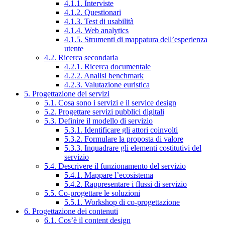
4.1.1. Interviste
4.1.2. Questionari
4.1.3. Test di usabilità
4.1.4. Web analytics
4.1.5. Strumenti di mappatura dell’esperienza
utente
4.2. Ricerca secondaria
4.2.1. Ricerca documentale
4.2.2. Analisi benchmark
4.2.3. Valutazione euristica
5. Progettazione dei servizi
5.1. Cosa sono i servizi e il service design
5.2. Progettare servizi pubblici digitali
5.3. Definire il modello di servizio
5.3.1. Identificare gli attori coinvolti
5.3.2. Formulare la proposta di valore
5.3.3. Inquadrare gli elementi costitutivi del
servizio
5.4. Descrivere il funzionamento del servizio
5.4.1. Mappare l’ecosistema
5.4.2. Rappresentare i flussi di servizio
5.5. Co-progettare le soluzioni
5.5.1. Workshop di co-progettazione
6. Progettazione dei contenuti
6.1. Cos’è il content design