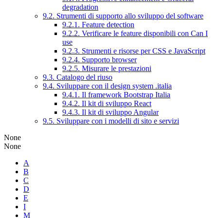
degradation
9.2. Strumenti di supporto allo sviluppo del software
9.2.1. Feature detection
9.2.2. Verificare le feature disponibili con Can I
use
9.2.3. Strumenti e risorse per CSS e JavaScript
9.2.4. Supporto browser
9.2.5. Misurare le prestazioni
9.3. Catalogo del riuso
9.4. Sviluppare con il design system .italia
9.4.1. Il framework Bootstrap Italia
9.4.2. Il kit di sviluppo React
9.4.3. Il kit di sviluppo Angular
9.5. Sviluppare con i modelli di sito e servizi
None
None
A
B
C
D
E
I
M