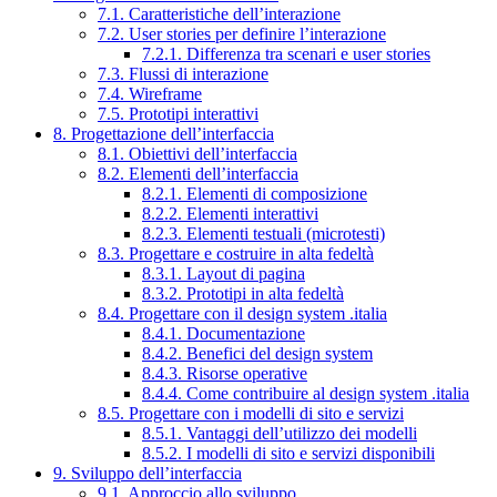
7.1. Caratteristiche dell’interazione
7.2. User stories per definire l’interazione
7.2.1. Differenza tra scenari e user stories
7.3. Flussi di interazione
7.4. Wireframe
7.5. Prototipi interattivi
8. Progettazione dell’interfaccia
8.1. Obiettivi dell’interfaccia
8.2. Elementi dell’interfaccia
8.2.1. Elementi di composizione
8.2.2. Elementi interattivi
8.2.3. Elementi testuali (microtesti)
8.3. Progettare e costruire in alta fedeltà
8.3.1. Layout di pagina
8.3.2. Prototipi in alta fedeltà
8.4. Progettare con il design system .italia
8.4.1. Documentazione
8.4.2. Benefici del design system
8.4.3. Risorse operative
8.4.4. Come contribuire al design system .italia
8.5. Progettare con i modelli di sito e servizi
8.5.1. Vantaggi dell’utilizzo dei modelli
8.5.2. I modelli di sito e servizi disponibili
9. Sviluppo dell’interfaccia
9.1. Approccio allo sviluppo