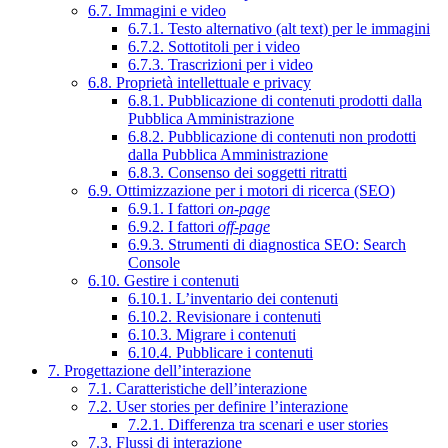
6.7. Immagini e video
6.7.1. Testo alternativo (alt text) per le immagini
6.7.2. Sottotitoli per i video
6.7.3. Trascrizioni per i video
6.8. Proprietà intellettuale e privacy
6.8.1. Pubblicazione di contenuti prodotti dalla
Pubblica Amministrazione
6.8.2. Pubblicazione di contenuti non prodotti
dalla Pubblica Amministrazione
6.8.3. Consenso dei soggetti ritratti
6.9. Ottimizzazione per i motori di ricerca (SEO)
6.9.1. I fattori
on-page
6.9.2. I fattori
off-page
6.9.3. Strumenti di diagnostica SEO: Search
Console
6.10. Gestire i contenuti
6.10.1. L’inventario dei contenuti
6.10.2. Revisionare i contenuti
6.10.3. Migrare i contenuti
6.10.4. Pubblicare i contenuti
7. Progettazione dell’interazione
7.1. Caratteristiche dell’interazione
7.2. User stories per definire l’interazione
7.2.1. Differenza tra scenari e user stories
7.3. Flussi di interazione