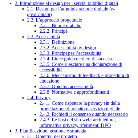
2. Introduzione al design per i servizi pubblici digitali
2.1. Design per l’amministrazione digitale (
e-
government
)
2.2. L’approccio progettuale
2.2.1. Buone pratiche
2.2.2. Principi
2.3. Accessibilità
2.3.1. Definizione
2.3.2. Accessibilità by design
2.3.3. Principi per l’accessibilità
2.3.4. Linee guida e criteri di successo
2.3.5. Come rilasciare una dichiarazione di
accessibilità
2.3.6. Meccanismo di feedback e procedura di
attuazione
2.3.7. Obiettivi accessibilità
2.3.8. Normativa e approfondimenti
2.4. Privacy
2.4.1. Come rispettare la privacy sin dalla
progettazione di un sito o servizio digitale
2.4.2. Richiedi il consenso quando necessario
2.4.3. Le basi del sito web: architettura,
informativa privacy, riferimenti DPO
3. Pianificazione, gestione e strategia
3.1. Obiettivi del progetto