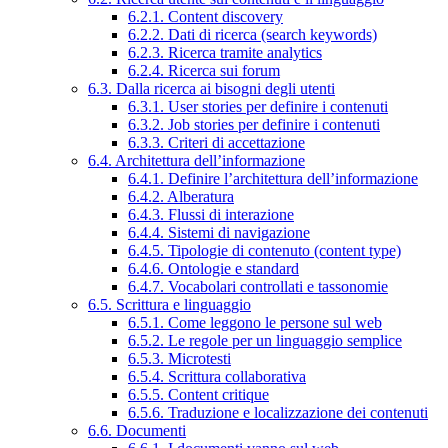
6.2.1. Content discovery
6.2.2. Dati di ricerca (search keywords)
6.2.3. Ricerca tramite analytics
6.2.4. Ricerca sui forum
6.3. Dalla ricerca ai bisogni degli utenti
6.3.1. User stories per definire i contenuti
6.3.2. Job stories per definire i contenuti
6.3.3. Criteri di accettazione
6.4. Architettura dell’informazione
6.4.1. Definire l’architettura dell’informazione
6.4.2. Alberatura
6.4.3. Flussi di interazione
6.4.4. Sistemi di navigazione
6.4.5. Tipologie di contenuto (content type)
6.4.6. Ontologie e standard
6.4.7. Vocabolari controllati e tassonomie
6.5. Scrittura e linguaggio
6.5.1. Come leggono le persone sul web
6.5.2. Le regole per un linguaggio semplice
6.5.3. Microtesti
6.5.4. Scrittura collaborativa
6.5.5. Content critique
6.5.6. Traduzione e localizzazione dei contenuti
6.6. Documenti