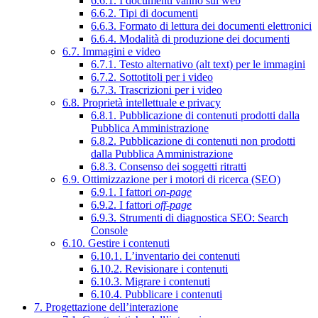
6.6.1. I documenti vanno sul web
6.6.2. Tipi di documenti
6.6.3. Formato di lettura dei documenti elettronici
6.6.4. Modalità di produzione dei documenti
6.7. Immagini e video
6.7.1. Testo alternativo (alt text) per le immagini
6.7.2. Sottotitoli per i video
6.7.3. Trascrizioni per i video
6.8. Proprietà intellettuale e privacy
6.8.1. Pubblicazione di contenuti prodotti dalla
Pubblica Amministrazione
6.8.2. Pubblicazione di contenuti non prodotti
dalla Pubblica Amministrazione
6.8.3. Consenso dei soggetti ritratti
6.9. Ottimizzazione per i motori di ricerca (SEO)
6.9.1. I fattori
on-page
6.9.2. I fattori
off-page
6.9.3. Strumenti di diagnostica SEO: Search
Console
6.10. Gestire i contenuti
6.10.1. L’inventario dei contenuti
6.10.2. Revisionare i contenuti
6.10.3. Migrare i contenuti
6.10.4. Pubblicare i contenuti
7. Progettazione dell’interazione