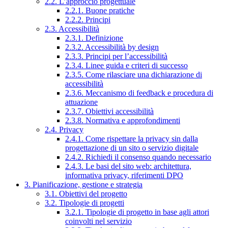
2.2. L’approccio progettuale
2.2.1. Buone pratiche
2.2.2. Principi
2.3. Accessibilità
2.3.1. Definizione
2.3.2. Accessibilità by design
2.3.3. Principi per l’accessibilità
2.3.4. Linee guida e criteri di successo
2.3.5. Come rilasciare una dichiarazione di
accessibilità
2.3.6. Meccanismo di feedback e procedura di
attuazione
2.3.7. Obiettivi accessibilità
2.3.8. Normativa e approfondimenti
2.4. Privacy
2.4.1. Come rispettare la privacy sin dalla
progettazione di un sito o servizio digitale
2.4.2. Richiedi il consenso quando necessario
2.4.3. Le basi del sito web: architettura,
informativa privacy, riferimenti DPO
3. Pianificazione, gestione e strategia
3.1. Obiettivi del progetto
3.2. Tipologie di progetti
3.2.1. Tipologie di progetto in base agli attori
coinvolti nel servizio