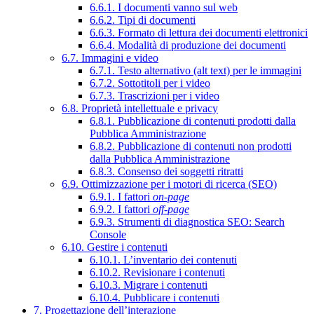
6.6.1. I documenti vanno sul web
6.6.2. Tipi di documenti
6.6.3. Formato di lettura dei documenti elettronici
6.6.4. Modalità di produzione dei documenti
6.7. Immagini e video
6.7.1. Testo alternativo (alt text) per le immagini
6.7.2. Sottotitoli per i video
6.7.3. Trascrizioni per i video
6.8. Proprietà intellettuale e privacy
6.8.1. Pubblicazione di contenuti prodotti dalla
Pubblica Amministrazione
6.8.2. Pubblicazione di contenuti non prodotti
dalla Pubblica Amministrazione
6.8.3. Consenso dei soggetti ritratti
6.9. Ottimizzazione per i motori di ricerca (SEO)
6.9.1. I fattori
on-page
6.9.2. I fattori
off-page
6.9.3. Strumenti di diagnostica SEO: Search
Console
6.10. Gestire i contenuti
6.10.1. L’inventario dei contenuti
6.10.2. Revisionare i contenuti
6.10.3. Migrare i contenuti
6.10.4. Pubblicare i contenuti
7. Progettazione dell’interazione