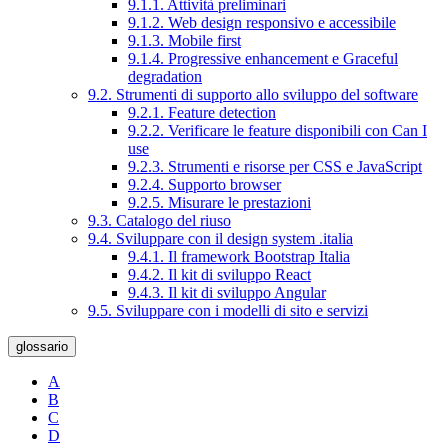
9.1.1. Attività preliminari
9.1.2. Web design responsivo e accessibile
9.1.3. Mobile first
9.1.4. Progressive enhancement e Graceful
degradation
9.2. Strumenti di supporto allo sviluppo del software
9.2.1. Feature detection
9.2.2. Verificare le feature disponibili con Can I
use
9.2.3. Strumenti e risorse per CSS e JavaScript
9.2.4. Supporto browser
9.2.5. Misurare le prestazioni
9.3. Catalogo del riuso
9.4. Sviluppare con il design system .italia
9.4.1. Il framework Bootstrap Italia
9.4.2. Il kit di sviluppo React
9.4.3. Il kit di sviluppo Angular
9.5. Sviluppare con i modelli di sito e servizi
glossario
A
B
C
D