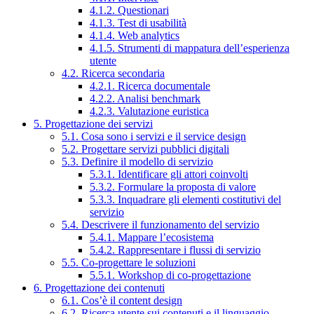
4.1.2. Questionari
4.1.3. Test di usabilità
4.1.4. Web analytics
4.1.5. Strumenti di mappatura dell’esperienza
utente
4.2. Ricerca secondaria
4.2.1. Ricerca documentale
4.2.2. Analisi benchmark
4.2.3. Valutazione euristica
5. Progettazione dei servizi
5.1. Cosa sono i servizi e il service design
5.2. Progettare servizi pubblici digitali
5.3. Definire il modello di servizio
5.3.1. Identificare gli attori coinvolti
5.3.2. Formulare la proposta di valore
5.3.3. Inquadrare gli elementi costitutivi del
servizio
5.4. Descrivere il funzionamento del servizio
5.4.1. Mappare l’ecosistema
5.4.2. Rappresentare i flussi di servizio
5.5. Co-progettare le soluzioni
5.5.1. Workshop di co-progettazione
6. Progettazione dei contenuti
6.1. Cos’è il content design
6.2. Ricerca utente sui contenuti e il linguaggio