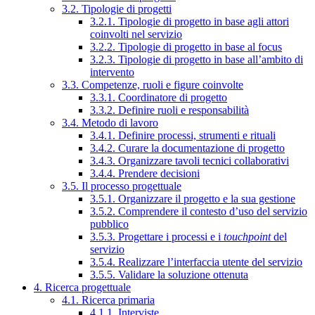
3.2. Tipologie di progetti
3.2.1. Tipologie di progetto in base agli attori
coinvolti nel servizio
3.2.2. Tipologie di progetto in base al focus
3.2.3. Tipologie di progetto in base all’ambito di
intervento
3.3. Competenze, ruoli e figure coinvolte
3.3.1. Coordinatore di progetto
3.3.2. Definire ruoli e responsabilità
3.4. Metodo di lavoro
3.4.1. Definire processi, strumenti e rituali
3.4.2. Curare la documentazione di progetto
3.4.3. Organizzare tavoli tecnici collaborativi
3.4.4. Prendere decisioni
3.5. Il processo progettuale
3.5.1. Organizzare il progetto e la sua gestione
3.5.2. Comprendere il contesto d’uso del servizio
pubblico
3.5.3. Progettare i processi e i
touchpoint
del
servizio
3.5.4. Realizzare l’interfaccia utente del servizio
3.5.5. Validare la soluzione ottenuta
4. Ricerca progettuale
4.1. Ricerca primaria
4.1.1. Interviste