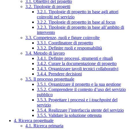
3.1. Obiettivi del progetto
3.2. Tipologie di progetti
3.2.1. Tipologie di progetto in base agli attori
coinvolti nel servizio
3.2.2. Tipologie di progetto in base al focus
3.2.3. Tipologie di progetto in base all’ambito di
intervento
3.3. Competenze, ruoli e figure coinvolte
3.3.1. Coordinatore di progetto
3.3.2. Definire ruoli e responsabilità
3.4. Metodo di lavoro
3.4.1. Definire processi, strumenti e rituali
3.4.2. Curare la documentazione di progetto
3.4.3. Organizzare tavoli tecnici collaborativi
3.4.4. Prendere decisioni
3.5. Il processo progettuale
3.5.1. Organizzare il progetto e la sua gestione
3.5.2. Comprendere il contesto d’uso del servizio
pubblico
3.5.3. Progettare i processi e i
touchpoint
del
servizio
3.5.4. Realizzare l’interfaccia utente del servizio
3.5.5. Validare la soluzione ottenuta
4. Ricerca progettuale
4.1. Ricerca primaria