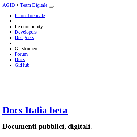
AGID
+
Team Digitale
Piano Triennale
Le community
Developers
Designers
Gli strumenti
Forum
Docs
GitHub
Docs Italia
beta
Documenti pubblici, digitali.