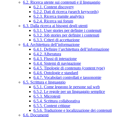
6.2. Ricerca utente sui contenuti e il linguaggio
6.2.1. Content discovery
6.2.2. Dati di ricerca (search keywords)
6.2.3. Ricerca tramite analytics
6.2.4. Ricerca sui forum
6.3. Dalla ricerca ai bisogni degli utenti
6.3.1. User stories per definire i contenuti
6.3.2. Job stories per definire i contenuti
6.3.3. Criteri di accettazione
6.4. Architettura dell’informazione
6.4.1. Definire l’architettura dell’informazione
6.4.2. Alberatura
6.4.3. Flussi di interazione
6.4.4. Sistemi di navigazione
6.4.5. Tipologie di contenuto (content type)
6.4.6. Ontologie e standard
6.4.7. Vocabolari controllati e tassonomie
6.5. Scrittura e linguaggio
6.5.1. Come leggono le persone sul web
6.5.2. Le regole per un linguaggio semplice
6.5.3. Microtesti
6.5.4. Scrittura collaborativa
6.5.5. Content critique
6.5.6. Traduzione e localizzazione dei contenuti
6.6. Documenti