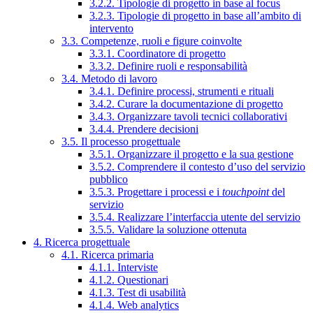
3.2.2. Tipologie di progetto in base al focus
3.2.3. Tipologie di progetto in base all’ambito di
intervento
3.3. Competenze, ruoli e figure coinvolte
3.3.1. Coordinatore di progetto
3.3.2. Definire ruoli e responsabilità
3.4. Metodo di lavoro
3.4.1. Definire processi, strumenti e rituali
3.4.2. Curare la documentazione di progetto
3.4.3. Organizzare tavoli tecnici collaborativi
3.4.4. Prendere decisioni
3.5. Il processo progettuale
3.5.1. Organizzare il progetto e la sua gestione
3.5.2. Comprendere il contesto d’uso del servizio
pubblico
3.5.3. Progettare i processi e i
touchpoint
del
servizio
3.5.4. Realizzare l’interfaccia utente del servizio
3.5.5. Validare la soluzione ottenuta
4. Ricerca progettuale
4.1. Ricerca primaria
4.1.1. Interviste
4.1.2. Questionari
4.1.3. Test di usabilità
4.1.4. Web analytics