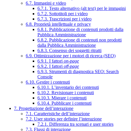
6.7. Immagini e video
6.7.1. Testo alternativo (alt text) per le immagini
6.7.2. Sottotitoli per i video
6.7.3. Trascrizioni per i video
6.8. Proprietà intellettuale e privacy
6.8.1. Pubblicazione di contenuti prodotti dalla
Pubblica Amministrazione
6.8.2. Pubblicazione di contenuti non prodotti
dalla Pubblica Amministrazione
6.8.3. Consenso dei soggetti ritratti
6.9. Ottimizzazione per i motori di ricerca (SEO)
6.9.1. I fattori
on-page
6.9.2. I fattori
off-page
6.9.3. Strumenti di diagnostica SEO: Search
Console
6.10. Gestire i contenuti
6.10.1. L’inventario dei contenuti
6.10.2. Revisionare i contenuti
6.10.3. Migrare i contenuti
6.10.4. Pubblicare i contenuti
7. Progettazione dell’interazione
7.1. Caratteristiche dell’interazione
7.2. User stories per definire l’interazione
7.2.1. Differenza tra scenari e user stories
7.3. Flussi di interazione