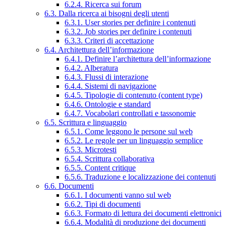
6.2.4. Ricerca sui forum
6.3. Dalla ricerca ai bisogni degli utenti
6.3.1. User stories per definire i contenuti
6.3.2. Job stories per definire i contenuti
6.3.3. Criteri di accettazione
6.4. Architettura dell’informazione
6.4.1. Definire l’architettura dell’informazione
6.4.2. Alberatura
6.4.3. Flussi di interazione
6.4.4. Sistemi di navigazione
6.4.5. Tipologie di contenuto (content type)
6.4.6. Ontologie e standard
6.4.7. Vocabolari controllati e tassonomie
6.5. Scrittura e linguaggio
6.5.1. Come leggono le persone sul web
6.5.2. Le regole per un linguaggio semplice
6.5.3. Microtesti
6.5.4. Scrittura collaborativa
6.5.5. Content critique
6.5.6. Traduzione e localizzazione dei contenuti
6.6. Documenti
6.6.1. I documenti vanno sul web
6.6.2. Tipi di documenti
6.6.3. Formato di lettura dei documenti elettronici
6.6.4. Modalità di produzione dei documenti