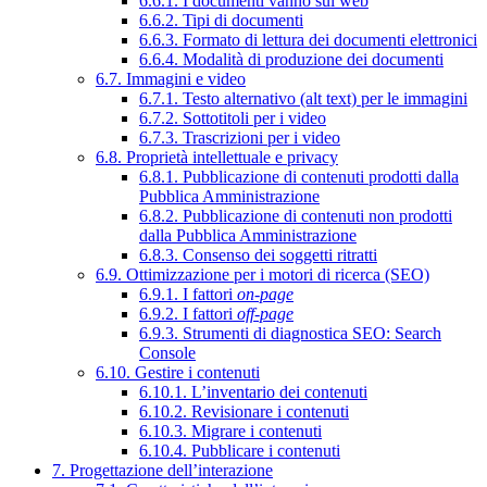
6.6.1. I documenti vanno sul web
6.6.2. Tipi di documenti
6.6.3. Formato di lettura dei documenti elettronici
6.6.4. Modalità di produzione dei documenti
6.7. Immagini e video
6.7.1. Testo alternativo (alt text) per le immagini
6.7.2. Sottotitoli per i video
6.7.3. Trascrizioni per i video
6.8. Proprietà intellettuale e privacy
6.8.1. Pubblicazione di contenuti prodotti dalla
Pubblica Amministrazione
6.8.2. Pubblicazione di contenuti non prodotti
dalla Pubblica Amministrazione
6.8.3. Consenso dei soggetti ritratti
6.9. Ottimizzazione per i motori di ricerca (SEO)
6.9.1. I fattori
on-page
6.9.2. I fattori
off-page
6.9.3. Strumenti di diagnostica SEO: Search
Console
6.10. Gestire i contenuti
6.10.1. L’inventario dei contenuti
6.10.2. Revisionare i contenuti
6.10.3. Migrare i contenuti
6.10.4. Pubblicare i contenuti
7. Progettazione dell’interazione