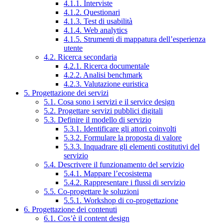
4.1.1. Interviste
4.1.2. Questionari
4.1.3. Test di usabilità
4.1.4. Web analytics
4.1.5. Strumenti di mappatura dell’esperienza
utente
4.2. Ricerca secondaria
4.2.1. Ricerca documentale
4.2.2. Analisi benchmark
4.2.3. Valutazione euristica
5. Progettazione dei servizi
5.1. Cosa sono i servizi e il service design
5.2. Progettare servizi pubblici digitali
5.3. Definire il modello di servizio
5.3.1. Identificare gli attori coinvolti
5.3.2. Formulare la proposta di valore
5.3.3. Inquadrare gli elementi costitutivi del
servizio
5.4. Descrivere il funzionamento del servizio
5.4.1. Mappare l’ecosistema
5.4.2. Rappresentare i flussi di servizio
5.5. Co-progettare le soluzioni
5.5.1. Workshop di co-progettazione
6. Progettazione dei contenuti
6.1. Cos’è il content design