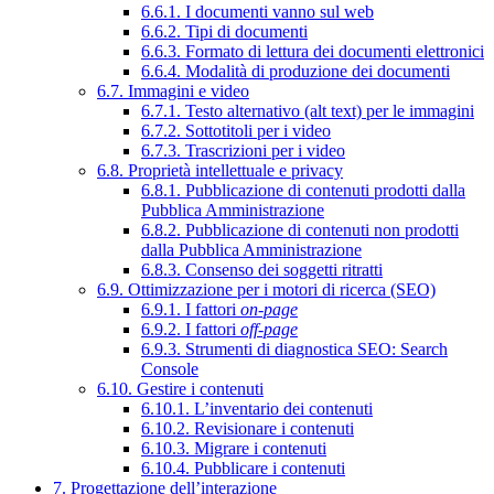
6.6.1. I documenti vanno sul web
6.6.2. Tipi di documenti
6.6.3. Formato di lettura dei documenti elettronici
6.6.4. Modalità di produzione dei documenti
6.7. Immagini e video
6.7.1. Testo alternativo (alt text) per le immagini
6.7.2. Sottotitoli per i video
6.7.3. Trascrizioni per i video
6.8. Proprietà intellettuale e privacy
6.8.1. Pubblicazione di contenuti prodotti dalla
Pubblica Amministrazione
6.8.2. Pubblicazione di contenuti non prodotti
dalla Pubblica Amministrazione
6.8.3. Consenso dei soggetti ritratti
6.9. Ottimizzazione per i motori di ricerca (SEO)
6.9.1. I fattori
on-page
6.9.2. I fattori
off-page
6.9.3. Strumenti di diagnostica SEO: Search
Console
6.10. Gestire i contenuti
6.10.1. L’inventario dei contenuti
6.10.2. Revisionare i contenuti
6.10.3. Migrare i contenuti
6.10.4. Pubblicare i contenuti
7. Progettazione dell’interazione