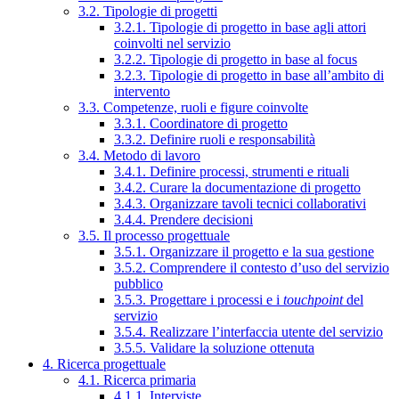
3.2. Tipologie di progetti
3.2.1. Tipologie di progetto in base agli attori
coinvolti nel servizio
3.2.2. Tipologie di progetto in base al focus
3.2.3. Tipologie di progetto in base all’ambito di
intervento
3.3. Competenze, ruoli e figure coinvolte
3.3.1. Coordinatore di progetto
3.3.2. Definire ruoli e responsabilità
3.4. Metodo di lavoro
3.4.1. Definire processi, strumenti e rituali
3.4.2. Curare la documentazione di progetto
3.4.3. Organizzare tavoli tecnici collaborativi
3.4.4. Prendere decisioni
3.5. Il processo progettuale
3.5.1. Organizzare il progetto e la sua gestione
3.5.2. Comprendere il contesto d’uso del servizio
pubblico
3.5.3. Progettare i processi e i
touchpoint
del
servizio
3.5.4. Realizzare l’interfaccia utente del servizio
3.5.5. Validare la soluzione ottenuta
4. Ricerca progettuale
4.1. Ricerca primaria
4.1.1. Interviste