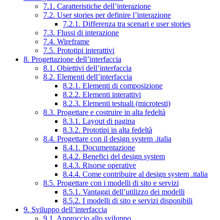
7.1. Caratteristiche dell’interazione
7.2. User stories per definire l’interazione
7.2.1. Differenza tra scenari e user stories
7.3. Flussi di interazione
7.4. Wireframe
7.5. Prototipi interattivi
8. Progettazione dell’interfaccia
8.1. Obiettivi dell’interfaccia
8.2. Elementi dell’interfaccia
8.2.1. Elementi di composizione
8.2.2. Elementi interattivi
8.2.3. Elementi testuali (microtesti)
8.3. Progettare e costruire in alta fedeltà
8.3.1. Layout di pagina
8.3.2. Prototipi in alta fedeltà
8.4. Progettare con il design system .italia
8.4.1. Documentazione
8.4.2. Benefici del design system
8.4.3. Risorse operative
8.4.4. Come contribuire al design system .italia
8.5. Progettare con i modelli di sito e servizi
8.5.1. Vantaggi dell’utilizzo dei modelli
8.5.2. I modelli di sito e servizi disponibili
9. Sviluppo dell’interfaccia
9.1. Approccio allo sviluppo