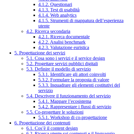
4.1.2. Questionari
4.1.3. Test di usabilità
4.1.4. Web analytics
4.1.5. Strumenti di mappatura dell’esperienza
utente
4.2. Ricerca secondaria
4.2.1. Ricerca documentale
4.2.2. Analisi benchmark
4.2.3. Valutazione euristica
5. Progettazione dei servizi
5.1. Cosa sono i servizi e il service design
5.2. Progettare servizi pubblici digitali
5.3. Definire il modello di servizio
5.3.1. Identificare gli attori coinvolti
5.3.2. Formulare la proposta di valore
5.3.3. Inquadrare gli elementi costitutivi del
servizio
5.4. Descrivere il funzionamento del servizio
5.4.1. Mappare l’ecosistema
5.4.2. Rappresentare i flussi di servizio
5.5. Co-progettare le soluzioni
5.5.1. Workshop di co-progettazione
6. Progettazione dei contenuti
6.1. Cos’è il content design
6.2. Ricerca utente sui contenuti e il linguaggio