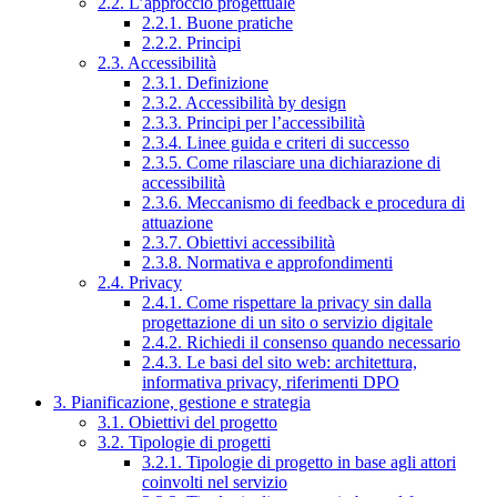
2.2. L’approccio progettuale
2.2.1. Buone pratiche
2.2.2. Principi
2.3. Accessibilità
2.3.1. Definizione
2.3.2. Accessibilità by design
2.3.3. Principi per l’accessibilità
2.3.4. Linee guida e criteri di successo
2.3.5. Come rilasciare una dichiarazione di
accessibilità
2.3.6. Meccanismo di feedback e procedura di
attuazione
2.3.7. Obiettivi accessibilità
2.3.8. Normativa e approfondimenti
2.4. Privacy
2.4.1. Come rispettare la privacy sin dalla
progettazione di un sito o servizio digitale
2.4.2. Richiedi il consenso quando necessario
2.4.3. Le basi del sito web: architettura,
informativa privacy, riferimenti DPO
3. Pianificazione, gestione e strategia
3.1. Obiettivi del progetto
3.2. Tipologie di progetti
3.2.1. Tipologie di progetto in base agli attori
coinvolti nel servizio