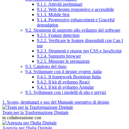
9.1.1. Attività preliminari
9.1.2. Web design responsivo e accessibile
9.1.3. Mobile first
9.1.4. Progressive enhancement e Graceful
degradation
9.2. Strumenti di supporto allo sviluppo del software
9.2.1. Feature detection
9.2.2. Verificare le feature disponibili con Can I
use
9.2.3. Strumenti e risorse per CSS e JavaScript
9.2.4. Supporto browser
9.2.5. Misurare le prestazioni
9.3. Catalogo del riuso
9.4. Sviluppare con il design system .italia
9.4.1. Il framework Bootstrap Italia
9.4.2. Il kit di sviluppo React
9.4.3. Il kit di sviluppo Angular
9.5. Sviluppare con i modelli di sito e servizi
1. Scopo, destinatari e uso del Manuale operativo di design
Team per la Trasformazione Digitale
in collaborazione con
Agenzia per l'Italia Digitale