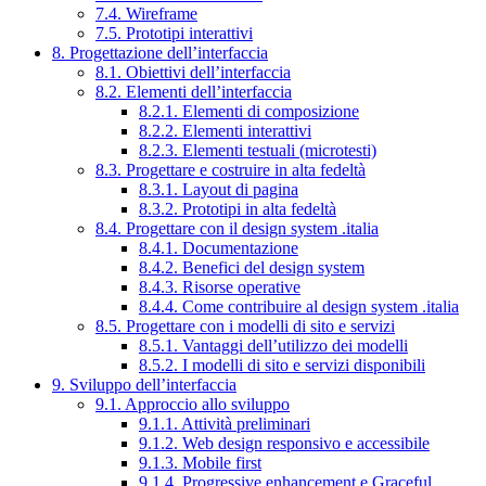
7.4. Wireframe
7.5. Prototipi interattivi
8. Progettazione dell’interfaccia
8.1. Obiettivi dell’interfaccia
8.2. Elementi dell’interfaccia
8.2.1. Elementi di composizione
8.2.2. Elementi interattivi
8.2.3. Elementi testuali (microtesti)
8.3. Progettare e costruire in alta fedeltà
8.3.1. Layout di pagina
8.3.2. Prototipi in alta fedeltà
8.4. Progettare con il design system .italia
8.4.1. Documentazione
8.4.2. Benefici del design system
8.4.3. Risorse operative
8.4.4. Come contribuire al design system .italia
8.5. Progettare con i modelli di sito e servizi
8.5.1. Vantaggi dell’utilizzo dei modelli
8.5.2. I modelli di sito e servizi disponibili
9. Sviluppo dell’interfaccia
9.1. Approccio allo sviluppo
9.1.1. Attività preliminari
9.1.2. Web design responsivo e accessibile
9.1.3. Mobile first
9.1.4. Progressive enhancement e Graceful