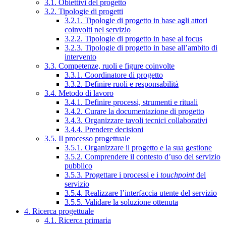
3.1. Obiettivi del progetto
3.2. Tipologie di progetti
3.2.1. Tipologie di progetto in base agli attori
coinvolti nel servizio
3.2.2. Tipologie di progetto in base al focus
3.2.3. Tipologie di progetto in base all’ambito di
intervento
3.3. Competenze, ruoli e figure coinvolte
3.3.1. Coordinatore di progetto
3.3.2. Definire ruoli e responsabilità
3.4. Metodo di lavoro
3.4.1. Definire processi, strumenti e rituali
3.4.2. Curare la documentazione di progetto
3.4.3. Organizzare tavoli tecnici collaborativi
3.4.4. Prendere decisioni
3.5. Il processo progettuale
3.5.1. Organizzare il progetto e la sua gestione
3.5.2. Comprendere il contesto d’uso del servizio
pubblico
3.5.3. Progettare i processi e i
touchpoint
del
servizio
3.5.4. Realizzare l’interfaccia utente del servizio
3.5.5. Validare la soluzione ottenuta
4. Ricerca progettuale
4.1. Ricerca primaria