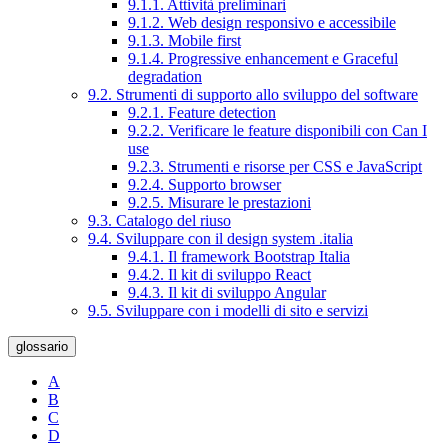
9.1.1. Attività preliminari
9.1.2. Web design responsivo e accessibile
9.1.3. Mobile first
9.1.4. Progressive enhancement e Graceful
degradation
9.2. Strumenti di supporto allo sviluppo del software
9.2.1. Feature detection
9.2.2. Verificare le feature disponibili con Can I
use
9.2.3. Strumenti e risorse per CSS e JavaScript
9.2.4. Supporto browser
9.2.5. Misurare le prestazioni
9.3. Catalogo del riuso
9.4. Sviluppare con il design system .italia
9.4.1. Il framework Bootstrap Italia
9.4.2. Il kit di sviluppo React
9.4.3. Il kit di sviluppo Angular
9.5. Sviluppare con i modelli di sito e servizi
glossario
A
B
C
D