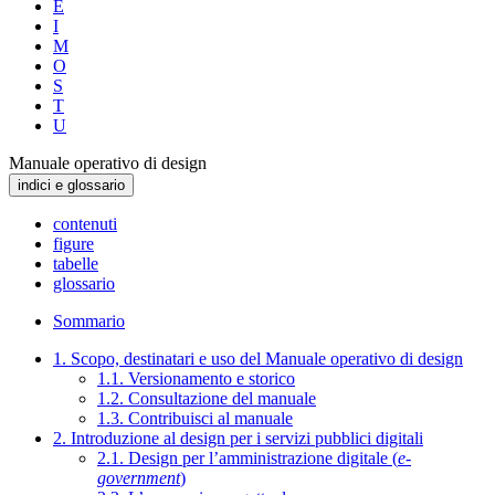
E
I
M
O
S
T
U
Manuale operativo di design
indici e glossario
contenuti
figure
tabelle
glossario
Sommario
1. Scopo, destinatari e uso del Manuale operativo di design
1.1. Versionamento e storico
1.2. Consultazione del manuale
1.3. Contribuisci al manuale
2. Introduzione al design per i servizi pubblici digitali
2.1. Design per l’amministrazione digitale (
e-
government
)