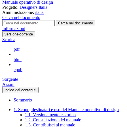
Manuale operativo di design
Progetto:
Designers Italia
Amministrazione:
italia
Cerca nel documento
Cerca nel documento
Informazioni
versione-corrente
Scarica
pdf
html
epub
Sorgente
Azioni
indice dei contenuti
Sommario
1. Scopo, destinatari e uso del Manuale operativo di design
1.1. Versionamento e storico
1.2. Consultazione del manuale
1.3. Contribuisci al manuale