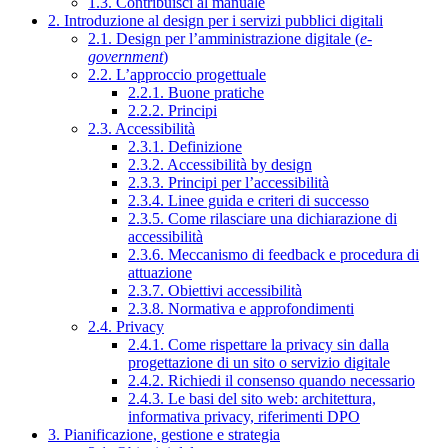
1.3. Contribuisci al manuale
2. Introduzione al design per i servizi pubblici digitali
2.1. Design per l’amministrazione digitale (
e-
government
)
2.2. L’approccio progettuale
2.2.1. Buone pratiche
2.2.2. Principi
2.3. Accessibilità
2.3.1. Definizione
2.3.2. Accessibilità by design
2.3.3. Principi per l’accessibilità
2.3.4. Linee guida e criteri di successo
2.3.5. Come rilasciare una dichiarazione di
accessibilità
2.3.6. Meccanismo di feedback e procedura di
attuazione
2.3.7. Obiettivi accessibilità
2.3.8. Normativa e approfondimenti
2.4. Privacy
2.4.1. Come rispettare la privacy sin dalla
progettazione di un sito o servizio digitale
2.4.2. Richiedi il consenso quando necessario
2.4.3. Le basi del sito web: architettura,
informativa privacy, riferimenti DPO
3. Pianificazione, gestione e strategia