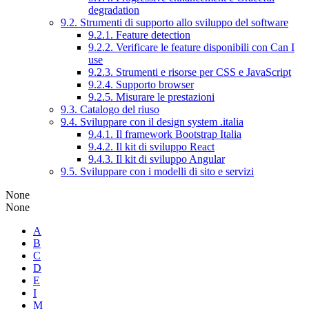
degradation
9.2. Strumenti di supporto allo sviluppo del software
9.2.1. Feature detection
9.2.2. Verificare le feature disponibili con Can I
use
9.2.3. Strumenti e risorse per CSS e JavaScript
9.2.4. Supporto browser
9.2.5. Misurare le prestazioni
9.3. Catalogo del riuso
9.4. Sviluppare con il design system .italia
9.4.1. Il framework Bootstrap Italia
9.4.2. Il kit di sviluppo React
9.4.3. Il kit di sviluppo Angular
9.5. Sviluppare con i modelli di sito e servizi
None
None
A
B
C
D
E
I
M