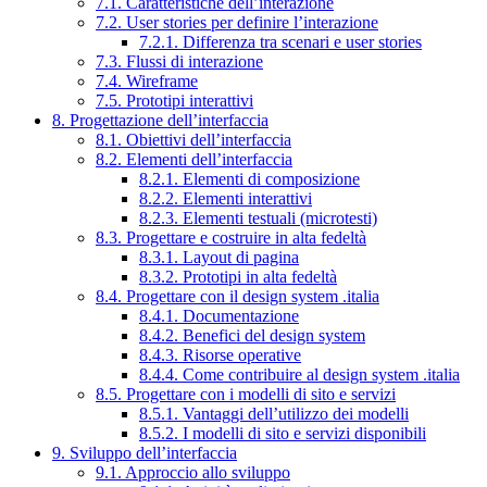
7.1. Caratteristiche dell’interazione
7.2. User stories per definire l’interazione
7.2.1. Differenza tra scenari e user stories
7.3. Flussi di interazione
7.4. Wireframe
7.5. Prototipi interattivi
8. Progettazione dell’interfaccia
8.1. Obiettivi dell’interfaccia
8.2. Elementi dell’interfaccia
8.2.1. Elementi di composizione
8.2.2. Elementi interattivi
8.2.3. Elementi testuali (microtesti)
8.3. Progettare e costruire in alta fedeltà
8.3.1. Layout di pagina
8.3.2. Prototipi in alta fedeltà
8.4. Progettare con il design system .italia
8.4.1. Documentazione
8.4.2. Benefici del design system
8.4.3. Risorse operative
8.4.4. Come contribuire al design system .italia
8.5. Progettare con i modelli di sito e servizi
8.5.1. Vantaggi dell’utilizzo dei modelli
8.5.2. I modelli di sito e servizi disponibili
9. Sviluppo dell’interfaccia
9.1. Approccio allo sviluppo