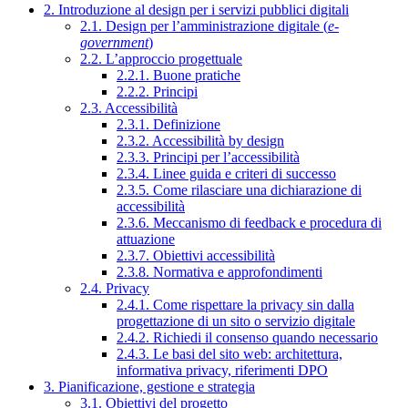
2. Introduzione al design per i servizi pubblici digitali
2.1. Design per l’amministrazione digitale (
e-
government
)
2.2. L’approccio progettuale
2.2.1. Buone pratiche
2.2.2. Principi
2.3. Accessibilità
2.3.1. Definizione
2.3.2. Accessibilità by design
2.3.3. Principi per l’accessibilità
2.3.4. Linee guida e criteri di successo
2.3.5. Come rilasciare una dichiarazione di
accessibilità
2.3.6. Meccanismo di feedback e procedura di
attuazione
2.3.7. Obiettivi accessibilità
2.3.8. Normativa e approfondimenti
2.4. Privacy
2.4.1. Come rispettare la privacy sin dalla
progettazione di un sito o servizio digitale
2.4.2. Richiedi il consenso quando necessario
2.4.3. Le basi del sito web: architettura,
informativa privacy, riferimenti DPO
3. Pianificazione, gestione e strategia
3.1. Obiettivi del progetto