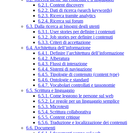
6.2.1. Content discovery
6.2.2. Dati di ricerca (search keywords)
6.2.3. Ricerca tramite analytics
6.2.4. Ricerca sui forum
6.3. Dalla ricerca ai bisogni degli utenti
6.3.1. User stories per definire i contenuti
6.3.2. Job stories per definire i contenuti
6.3.3. Criteri di accettazione
6.4. Architettura dell’informazione
6.4.1. Definire l’architettura dell’informazione
6.4.2. Alberatura
6.4.3. Flussi di interazione
6.4.4. Sistemi di navigazione
6.4.5. Tipologie di contenuto (content type)
6.4.6. Ontologie e standard
6.4.7. Vocabolari controllati e tassonomie
6.5. Scrittura e linguaggio
6.5.1. Come leggono le persone sul web
6.5.2. Le regole per un linguaggio semplice
6.5.3. Microtesti
6.5.4. Scrittura collaborativa
6.5.5. Content critique
6.5.6. Traduzione e localizzazione dei contenuti
6.6. Documenti