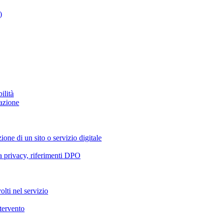
)
ilità
azione
ione di un sito o servizio digitale
va privacy, riferimenti DPO
olti nel servizio
ntervento