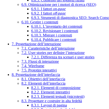
6.8.3. Consenso dei soggetti ritratti
6.9. Ottimizzazione per i motori di ricerca (SEO)
6.9.1. I fattori
on-page
6.9.2. I fattori
off-page
6.9.3. Strumenti di diagnostica SEO: Search Cons
6.10. Gestire i contenuti
6.10.1. L’inventario dei contenuti
6.10.2. Revisionare i contenuti
6.10.3. Migrare i contenuti
6.10.4. Pubblicare i contenuti
7. Progettazione dell’interazione
7.1. Caratteristiche dell’interazione
7.2. User stories per definire l’interazione
7.2.1. Differenza tra scenari e user stories
7.3. Flussi di interazione
7.4. Wireframe
7.5. Prototipi interattivi
8. Progettazione dell’interfaccia
8.1. Obiettivi dell’interfaccia
8.2. Elementi dell’interfaccia
8.2.1. Elementi di composizione
8.2.2. Elementi interattivi
8.2.3. Elementi testuali (microtesti)
8.3. Progettare e costruire in alta fedeltà
8.3.1. Layout di pagina