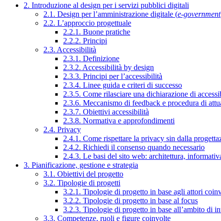
2. Introduzione al design per i servizi pubblici digitali
2.1. Design per l’amministrazione digitale (
e-government
2.2. L’approccio progettuale
2.2.1. Buone pratiche
2.2.2. Principi
2.3. Accessibilità
2.3.1. Definizione
2.3.2. Accessibilità by design
2.3.3. Principi per l’accessibilità
2.3.4. Linee guida e criteri di successo
2.3.5. Come rilasciare una dichiarazione di accessib
2.3.6. Meccanismo di feedback e procedura di attu
2.3.7. Obiettivi accessibilità
2.3.8. Normativa e approfondimenti
2.4. Privacy
2.4.1. Come rispettare la privacy sin dalla progettaz
2.4.2. Richiedi il consenso quando necessario
2.4.3. Le basi del sito web: architettura, informati
3. Pianificazione, gestione e strategia
3.1. Obiettivi del progetto
3.2. Tipologie di progetti
3.2.1. Tipologie di progetto in base agli attori coinv
3.2.2. Tipologie di progetto in base al focus
3.2.3. Tipologie di progetto in base all’ambito di i
3.3. Competenze, ruoli e figure coinvolte