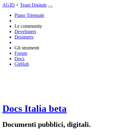
AGID
+
Team Digitale
Piano Triennale
Le community
Developers
Designers
Gli strumenti
Forum
Docs
GitHub
Docs Italia
beta
Documenti pubblici, digitali.