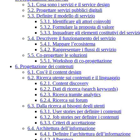
5.1. Cosa sono i servizi e il service design
5.2. Progettare servizi pubblici digitali
5.3. Definire il modello di servizio
5.3.1. Identificare gli attori coinvolti
5.3.2. Formulare la proposta di valore
5.3.3. Inquadrare gli elementi costitutivi del serviz
5.4. Descrivere il funzionamento del servizio
5.4.1. Mappare l’ecosistema
5.4.2. Rappresentare i flussi di servizio
5.5. Co-progettare le soluzioni
5.5.1. Workshop di co-progettazione
6. Progettazione dei contenuti
6.1. Cos’è il content design
6.2. Ricerca utente sui contenuti e il linguaggio
6.2.1. Content discovery
6.2.2. Dati di ricerca (search keywords)
6.2.3. Ricerca tramite analytics
6.2.4. Ricerca sui forum
6.3. Dalla ricerca ai bisogni degli utenti
6.3.1. User stories per definire i contenuti
6.3.2. Job stories per definire i contenuti
6.3.3. Criteri di accettazione
6.4. Architettura dell’informazione
6.4.1. Definire l’architettura dell’informazione
6.4.2. Alberatura