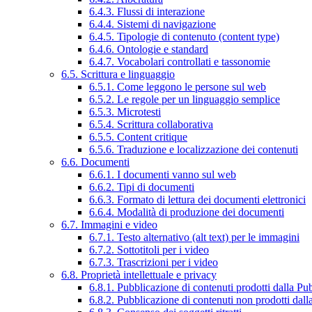
6.4.3. Flussi di interazione
6.4.4. Sistemi di navigazione
6.4.5. Tipologie di contenuto (content type)
6.4.6. Ontologie e standard
6.4.7. Vocabolari controllati e tassonomie
6.5. Scrittura e linguaggio
6.5.1. Come leggono le persone sul web
6.5.2. Le regole per un linguaggio semplice
6.5.3. Microtesti
6.5.4. Scrittura collaborativa
6.5.5. Content critique
6.5.6. Traduzione e localizzazione dei contenuti
6.6. Documenti
6.6.1. I documenti vanno sul web
6.6.2. Tipi di documenti
6.6.3. Formato di lettura dei documenti elettronici
6.6.4. Modalità di produzione dei documenti
6.7. Immagini e video
6.7.1. Testo alternativo (alt text) per le immagini
6.7.2. Sottotitoli per i video
6.7.3. Trascrizioni per i video
6.8. Proprietà intellettuale e privacy
6.8.1. Pubblicazione di contenuti prodotti dalla P
6.8.2. Pubblicazione di contenuti non prodotti dal