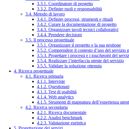
3.3.1. Coordinatore di progetto
3.3.2. Definire ruoli e responsabilità
3.4. Metodo di lavoro
3.4.1. Definire processi, strumenti e rituali
3.4.2. Curare la documentazione di progetto
3.4.3. Organizzare tavoli tecnici collaborativi
3.4.4. Prendere decisioni
3.5. Il processo progettuale
3.5.1. Organizzare il progetto e la sua gestione
3.5.2. Comprendere il contesto d’uso del servizio 
3.5.3. Progettare i processi e i
touchpoint
del servi
3.5.4. Realizzare l’interfaccia utente del servizio
3.5.5. Validare la soluzione ottenuta
4. Ricerca progettuale
4.1. Ricerca primaria
4.1.1. Interviste
4.1.2. Questionari
4.1.3. Test di usabilità
4.1.4. Web analytics
4.1.5. Strumenti di mappatura dell’esperienza uten
4.2. Ricerca secondaria
4.2.1. Ricerca documentale
4.2.2. Analisi benchmark
4.2.3. Valutazione euristica
5. Progettazione dei servizi