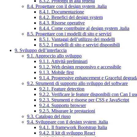
8.3.2. Prototipi in alta fedeltà
8.4. Progettare con il design system .italia
8.4.1. Documentazione
8.4.2. Benefici del design system
8.4.3. Risorse operative
8.4.4. Come contribuire al design system .italia
8.5. Progettare con i modelli di sito e servizi
8.5.1. Vantaggi dell’utilizzo dei modelli
8.5.2. I modelli di sito e servizi disponibili
9. Sviluppo dell’interfaccia
9.1. Approccio allo sviluppo
9.1.1. Attività preliminari
9.1.2. Web design responsivo e accessibile
9.1.3. Mobile first
9.1.4. Progressive enhancement e Graceful degrad
9.2. Strumenti di supporto allo sviluppo del software
9.2.1. Feature detection
9.2.2. Verificare le feature disponibili con Can I us
9.2.3. Strumenti e risorse per CSS e JavaScript
9.2.4. Supporto browser
9.2.5. Misurare le prestazioni
9.3. Catalogo del riuso
9.4. Sviluppare con il design system .italia
9.4.1. Il framework Bootstrap Italia
9.4.2. Il kit di sviluppo React