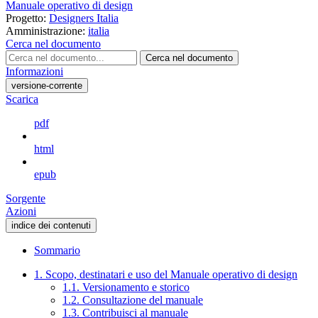
Manuale operativo di design
Progetto:
Designers Italia
Amministrazione:
italia
Cerca nel documento
Cerca nel documento
Informazioni
versione-corrente
Scarica
pdf
html
epub
Sorgente
Azioni
indice dei contenuti
Sommario
1. Scopo, destinatari e uso del Manuale operativo di design
1.1. Versionamento e storico
1.2. Consultazione del manuale
1.3. Contribuisci al manuale