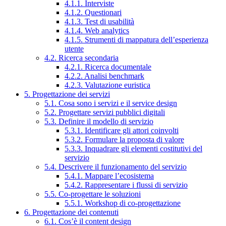
4.1.1. Interviste
4.1.2. Questionari
4.1.3. Test di usabilità
4.1.4. Web analytics
4.1.5. Strumenti di mappatura dell’esperienza
utente
4.2. Ricerca secondaria
4.2.1. Ricerca documentale
4.2.2. Analisi benchmark
4.2.3. Valutazione euristica
5. Progettazione dei servizi
5.1. Cosa sono i servizi e il service design
5.2. Progettare servizi pubblici digitali
5.3. Definire il modello di servizio
5.3.1. Identificare gli attori coinvolti
5.3.2. Formulare la proposta di valore
5.3.3. Inquadrare gli elementi costitutivi del
servizio
5.4. Descrivere il funzionamento del servizio
5.4.1. Mappare l’ecosistema
5.4.2. Rappresentare i flussi di servizio
5.5. Co-progettare le soluzioni
5.5.1. Workshop di co-progettazione
6. Progettazione dei contenuti
6.1. Cos’è il content design