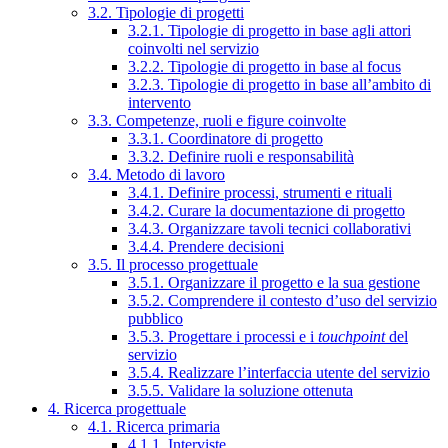
3.2. Tipologie di progetti
3.2.1. Tipologie di progetto in base agli attori
coinvolti nel servizio
3.2.2. Tipologie di progetto in base al focus
3.2.3. Tipologie di progetto in base all’ambito di
intervento
3.3. Competenze, ruoli e figure coinvolte
3.3.1. Coordinatore di progetto
3.3.2. Definire ruoli e responsabilità
3.4. Metodo di lavoro
3.4.1. Definire processi, strumenti e rituali
3.4.2. Curare la documentazione di progetto
3.4.3. Organizzare tavoli tecnici collaborativi
3.4.4. Prendere decisioni
3.5. Il processo progettuale
3.5.1. Organizzare il progetto e la sua gestione
3.5.2. Comprendere il contesto d’uso del servizio
pubblico
3.5.3. Progettare i processi e i
touchpoint
del
servizio
3.5.4. Realizzare l’interfaccia utente del servizio
3.5.5. Validare la soluzione ottenuta
4. Ricerca progettuale
4.1. Ricerca primaria
4.1.1. Interviste