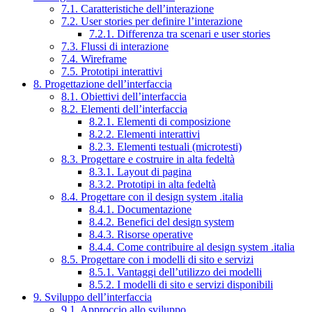
7.1. Caratteristiche dell’interazione
7.2. User stories per definire l’interazione
7.2.1. Differenza tra scenari e user stories
7.3. Flussi di interazione
7.4. Wireframe
7.5. Prototipi interattivi
8. Progettazione dell’interfaccia
8.1. Obiettivi dell’interfaccia
8.2. Elementi dell’interfaccia
8.2.1. Elementi di composizione
8.2.2. Elementi interattivi
8.2.3. Elementi testuali (microtesti)
8.3. Progettare e costruire in alta fedeltà
8.3.1. Layout di pagina
8.3.2. Prototipi in alta fedeltà
8.4. Progettare con il design system .italia
8.4.1. Documentazione
8.4.2. Benefici del design system
8.4.3. Risorse operative
8.4.4. Come contribuire al design system .italia
8.5. Progettare con i modelli di sito e servizi
8.5.1. Vantaggi dell’utilizzo dei modelli
8.5.2. I modelli di sito e servizi disponibili
9. Sviluppo dell’interfaccia
9.1. Approccio allo sviluppo