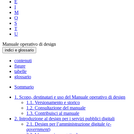
E
I
M
O
S
T
U
Manuale operativo di design
indici e glossario
contenuti
figure
tabelle
glossario
Sommario
1. Scopo, destinatari e uso del Manuale operativo di design
1.1. Versionamento e storico
1.2. Consultazione del manuale
1.3. Contribuisci al manuale
2. Introduzione al design per i servizi pubblici digitali
2.1. Design per l’amministrazione digitale (
e-
government
)