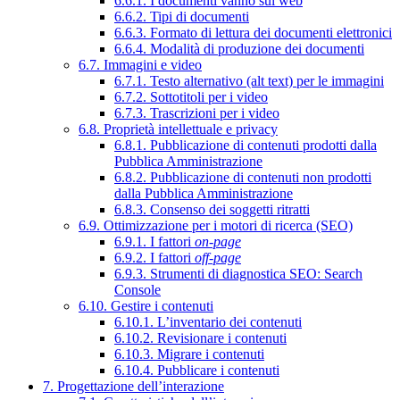
6.6.1. I documenti vanno sul web
6.6.2. Tipi di documenti
6.6.3. Formato di lettura dei documenti elettronici
6.6.4. Modalità di produzione dei documenti
6.7. Immagini e video
6.7.1. Testo alternativo (alt text) per le immagini
6.7.2. Sottotitoli per i video
6.7.3. Trascrizioni per i video
6.8. Proprietà intellettuale e privacy
6.8.1. Pubblicazione di contenuti prodotti dalla
Pubblica Amministrazione
6.8.2. Pubblicazione di contenuti non prodotti
dalla Pubblica Amministrazione
6.8.3. Consenso dei soggetti ritratti
6.9. Ottimizzazione per i motori di ricerca (SEO)
6.9.1. I fattori
on-page
6.9.2. I fattori
off-page
6.9.3. Strumenti di diagnostica SEO: Search
Console
6.10. Gestire i contenuti
6.10.1. L’inventario dei contenuti
6.10.2. Revisionare i contenuti
6.10.3. Migrare i contenuti
6.10.4. Pubblicare i contenuti
7. Progettazione dell’interazione