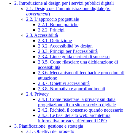
2. Introduzione al design per i servizi pubblici digitali
2.1. Design per l’amministrazione digitale (
e-
government
)
2.2. L’approccio progettuale
2.2.1. Buone pratiche
2.2.2. Principi
2.3. Accessibilità
2.3.1. Definizione
2.3.2. Accessibilità by design
2.3.3. Principi per l’accessibilità
2.3.4. Linee guida e criteri di successo
2.3.5. Come rilasciare una dichiarazione di
accessibilità
2.3.6. Meccanismo di feedback e procedura di
attuazione
2.3.7. Obiettivi accessibilità
2.3.8. Normativa e approfondimenti
2.4. Privacy
2.4.1. Come rispettare la privacy sin dalla
progettazione di un sito o servizio digitale
2.4.2. Richiedi il consenso quando necessario
2.4.3. Le basi del sito web: architettura,
informativa privacy, riferimenti DPO
3. Pianificazione, gestione e strategia
3.1. Obiettivi del progetto