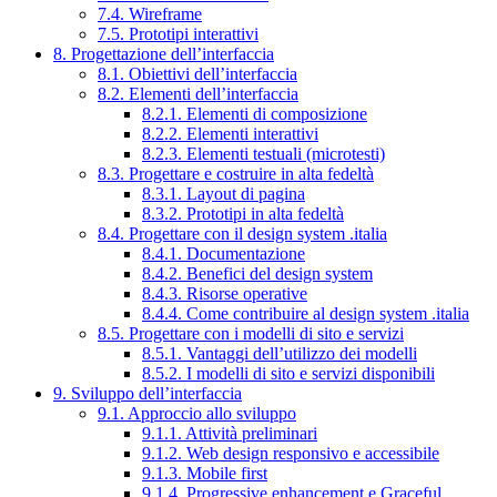
7.4. Wireframe
7.5. Prototipi interattivi
8. Progettazione dell’interfaccia
8.1. Obiettivi dell’interfaccia
8.2. Elementi dell’interfaccia
8.2.1. Elementi di composizione
8.2.2. Elementi interattivi
8.2.3. Elementi testuali (microtesti)
8.3. Progettare e costruire in alta fedeltà
8.3.1. Layout di pagina
8.3.2. Prototipi in alta fedeltà
8.4. Progettare con il design system .italia
8.4.1. Documentazione
8.4.2. Benefici del design system
8.4.3. Risorse operative
8.4.4. Come contribuire al design system .italia
8.5. Progettare con i modelli di sito e servizi
8.5.1. Vantaggi dell’utilizzo dei modelli
8.5.2. I modelli di sito e servizi disponibili
9. Sviluppo dell’interfaccia
9.1. Approccio allo sviluppo
9.1.1. Attività preliminari
9.1.2. Web design responsivo e accessibile
9.1.3. Mobile first
9.1.4. Progressive enhancement e Graceful