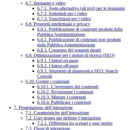
6.7. Immagini e video
6.7.1. Testo alternativo (alt text) per le immagini
6.7.2. Sottotitoli per i video
6.7.3. Trascrizioni per i video
6.8. Proprietà intellettuale e privacy
6.8.1. Pubblicazione di contenuti prodotti dalla
Pubblica Amministrazione
6.8.2. Pubblicazione di contenuti non prodotti
dalla Pubblica Amministrazione
6.8.3. Consenso dei soggetti ritratti
6.9. Ottimizzazione per i motori di ricerca (SEO)
6.9.1. I fattori
on-page
6.9.2. I fattori
off-page
6.9.3. Strumenti di diagnostica SEO: Search
Console
6.10. Gestire i contenuti
6.10.1. L’inventario dei contenuti
6.10.2. Revisionare i contenuti
6.10.3. Migrare i contenuti
6.10.4. Pubblicare i contenuti
7. Progettazione dell’interazione
7.1. Caratteristiche dell’interazione
7.2. User stories per definire l’interazione
7.2.1. Differenza tra scenari e user stories
7.3. Flussi di interazione