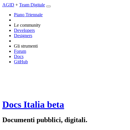
AGID
+
Team Digitale
Piano Triennale
Le community
Developers
Designers
Gli strumenti
Forum
Docs
GitHub
Docs Italia
beta
Documenti pubblici, digitali.