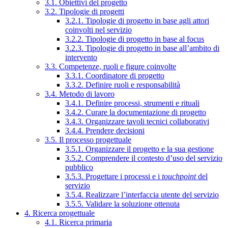
3.1. Obiettivi del progetto
3.2. Tipologie di progetti
3.2.1. Tipologie di progetto in base agli attori
coinvolti nel servizio
3.2.2. Tipologie di progetto in base al focus
3.2.3. Tipologie di progetto in base all’ambito di
intervento
3.3. Competenze, ruoli e figure coinvolte
3.3.1. Coordinatore di progetto
3.3.2. Definire ruoli e responsabilità
3.4. Metodo di lavoro
3.4.1. Definire processi, strumenti e rituali
3.4.2. Curare la documentazione di progetto
3.4.3. Organizzare tavoli tecnici collaborativi
3.4.4. Prendere decisioni
3.5. Il processo progettuale
3.5.1. Organizzare il progetto e la sua gestione
3.5.2. Comprendere il contesto d’uso del servizio
pubblico
3.5.3. Progettare i processi e i
touchpoint
del
servizio
3.5.4. Realizzare l’interfaccia utente del servizio
3.5.5. Validare la soluzione ottenuta
4. Ricerca progettuale
4.1. Ricerca primaria