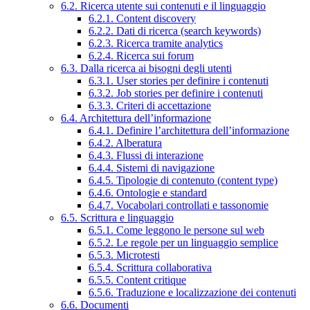
6.2. Ricerca utente sui contenuti e il linguaggio
6.2.1. Content discovery
6.2.2. Dati di ricerca (search keywords)
6.2.3. Ricerca tramite analytics
6.2.4. Ricerca sui forum
6.3. Dalla ricerca ai bisogni degli utenti
6.3.1. User stories per definire i contenuti
6.3.2. Job stories per definire i contenuti
6.3.3. Criteri di accettazione
6.4. Architettura dell’informazione
6.4.1. Definire l’architettura dell’informazione
6.4.2. Alberatura
6.4.3. Flussi di interazione
6.4.4. Sistemi di navigazione
6.4.5. Tipologie di contenuto (content type)
6.4.6. Ontologie e standard
6.4.7. Vocabolari controllati e tassonomie
6.5. Scrittura e linguaggio
6.5.1. Come leggono le persone sul web
6.5.2. Le regole per un linguaggio semplice
6.5.3. Microtesti
6.5.4. Scrittura collaborativa
6.5.5. Content critique
6.5.6. Traduzione e localizzazione dei contenuti
6.6. Documenti