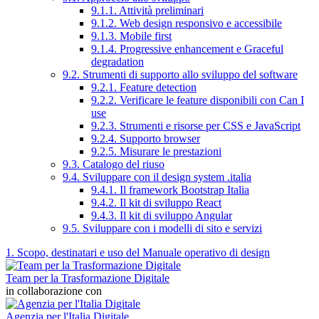
9.1.1. Attività preliminari
9.1.2. Web design responsivo e accessibile
9.1.3. Mobile first
9.1.4. Progressive enhancement e Graceful
degradation
9.2. Strumenti di supporto allo sviluppo del software
9.2.1. Feature detection
9.2.2. Verificare le feature disponibili con Can I
use
9.2.3. Strumenti e risorse per CSS e JavaScript
9.2.4. Supporto browser
9.2.5. Misurare le prestazioni
9.3. Catalogo del riuso
9.4. Sviluppare con il design system .italia
9.4.1. Il framework Bootstrap Italia
9.4.2. Il kit di sviluppo React
9.4.3. Il kit di sviluppo Angular
9.5. Sviluppare con i modelli di sito e servizi
1. Scopo, destinatari e uso del Manuale operativo di design
Team per la Trasformazione Digitale
in collaborazione con
Agenzia per l'Italia Digitale