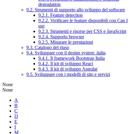
degradation
9.2. Strumenti di supporto allo sviluppo del software
9.2.1. Feature detection
9.2.2. Verificare le feature disponibili con Can I
use
9.2.3. Strumenti e risorse per CSS e JavaScript
9.2.4. Supporto browser
9.2.5. Misurare le prestazioni
9.3. Catalogo del riuso
9.4. Sviluppare con il design system .italia
9.4.1. Il framework Bootstrap Italia
9.4.2. Il kit di sviluppo React
9.4.3. Il kit di sviluppo Angular
9.5. Sviluppare con i modelli di sito e servizi
None
None
A
B
C
D
E
I
M