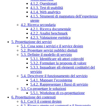
4.1.2. Questionari
4.1.3. Test di usabilità
4.1.4. Web analytics
4.1.5. Strumenti di mappatura dell’esperienza
utente
4.2. Ricerca secondaria
4.2.1. Ricerca documentale
4.2.2. Analisi benchmark
4.2.3. Valutazione euristica
5. Progettazione dei servizi
5.1. Cosa sono i servizi e il service design
5.2. Progettare servizi pubblici digitali
5.3. Definire il modello di servizio
5.3.1. Identificare gli attori coinvolti
5.3.2. Formulare la proposta di valore
5.3.3. Inquadrare gli elementi costitutivi del
servizio
5.4. Descrivere il funzionamento del servizio
5.4.1. Mappare l’ecosistema
5.4.2. Rappresentare i flussi di servizio
5.5. Co-progettare le soluzioni
5.5.1. Workshop di co-progettazione
6. Progettazione dei contenuti
6.1. Cos’è il content design
6.2. Ricerca utente sui contenuti e il linguaggio