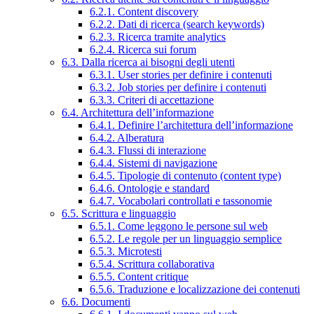
6.2.1. Content discovery
6.2.2. Dati di ricerca (search keywords)
6.2.3. Ricerca tramite analytics
6.2.4. Ricerca sui forum
6.3. Dalla ricerca ai bisogni degli utenti
6.3.1. User stories per definire i contenuti
6.3.2. Job stories per definire i contenuti
6.3.3. Criteri di accettazione
6.4. Architettura dell’informazione
6.4.1. Definire l’architettura dell’informazione
6.4.2. Alberatura
6.4.3. Flussi di interazione
6.4.4. Sistemi di navigazione
6.4.5. Tipologie di contenuto (content type)
6.4.6. Ontologie e standard
6.4.7. Vocabolari controllati e tassonomie
6.5. Scrittura e linguaggio
6.5.1. Come leggono le persone sul web
6.5.2. Le regole per un linguaggio semplice
6.5.3. Microtesti
6.5.4. Scrittura collaborativa
6.5.5. Content critique
6.5.6. Traduzione e localizzazione dei contenuti
6.6. Documenti