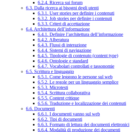
6.2.4. Ricerca sui forum
6.3. Dalla ricerca ai bisogni degli utenti
6.3.1. User stories per definire i contenuti
6.3.2. Job stories per definire i contenuti
6.3.3. Criteri di accettazione
6.4. Architettura dell’informazione
6.4.1. Definire l’architettura dell’informazione
6.4.2. Alberatura
6.4.3. Flussi di interazione
6.4.4. Sistemi di navigazione
6.4.5. Tipologie di contenuto (content type)
6.4.6. Ontologie e standard
6.4.7. Vocabolari controllati e tassonomie
6.5. Scrittura e linguaggio
6.5.1. Come leggono le persone sul web
6.5.2. Le regole per un linguaggio semplice
6.5.3. Microtesti
6.5.4. Scrittura collaborativa
6.5.5. Content critique
6.5.6. Traduzione e localizzazione dei contenuti
6.6. Documenti
6.6.1. I documenti vanno sul web
6.6.2. Tipi di documenti
6.6.3. Formato di lettura dei documenti elettronici
6.6.4. Modalità di produzione dei documenti