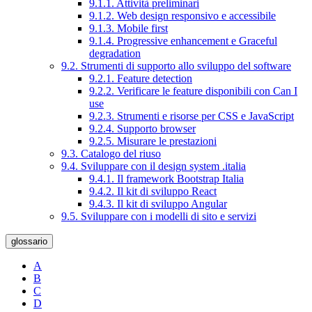
9.1.1. Attività preliminari
9.1.2. Web design responsivo e accessibile
9.1.3. Mobile first
9.1.4. Progressive enhancement e Graceful
degradation
9.2. Strumenti di supporto allo sviluppo del software
9.2.1. Feature detection
9.2.2. Verificare le feature disponibili con Can I
use
9.2.3. Strumenti e risorse per CSS e JavaScript
9.2.4. Supporto browser
9.2.5. Misurare le prestazioni
9.3. Catalogo del riuso
9.4. Sviluppare con il design system .italia
9.4.1. Il framework Bootstrap Italia
9.4.2. Il kit di sviluppo React
9.4.3. Il kit di sviluppo Angular
9.5. Sviluppare con i modelli di sito e servizi
glossario
A
B
C
D