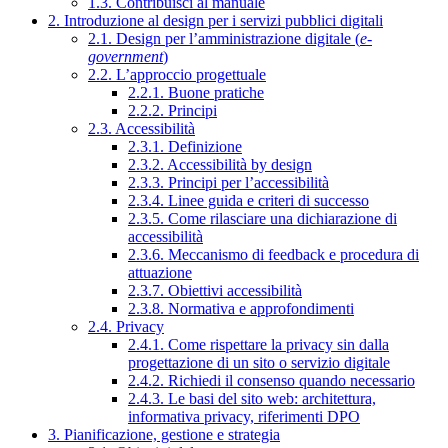
1.3. Contribuisci al manuale
2. Introduzione al design per i servizi pubblici digitali
2.1. Design per l’amministrazione digitale (
e-
government
)
2.2. L’approccio progettuale
2.2.1. Buone pratiche
2.2.2. Principi
2.3. Accessibilità
2.3.1. Definizione
2.3.2. Accessibilità by design
2.3.3. Principi per l’accessibilità
2.3.4. Linee guida e criteri di successo
2.3.5. Come rilasciare una dichiarazione di
accessibilità
2.3.6. Meccanismo di feedback e procedura di
attuazione
2.3.7. Obiettivi accessibilità
2.3.8. Normativa e approfondimenti
2.4. Privacy
2.4.1. Come rispettare la privacy sin dalla
progettazione di un sito o servizio digitale
2.4.2. Richiedi il consenso quando necessario
2.4.3. Le basi del sito web: architettura,
informativa privacy, riferimenti DPO
3. Pianificazione, gestione e strategia