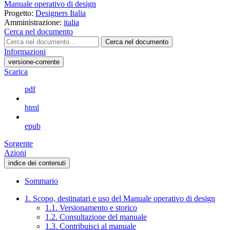
Manuale operativo di design
Progetto:
Designers Italia
Amministrazione:
italia
Cerca nel documento
Cerca nel documento
Informazioni
versione-corrente
Scarica
pdf
html
epub
Sorgente
Azioni
indice dei contenuti
Sommario
1. Scopo, destinatari e uso del Manuale operativo di design
1.1. Versionamento e storico
1.2. Consultazione del manuale
1.3. Contribuisci al manuale