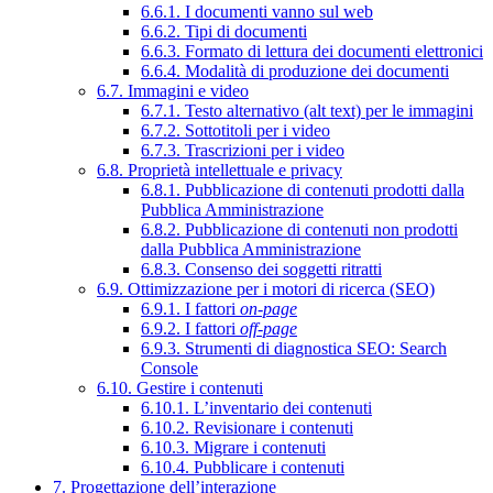
6.6.1. I documenti vanno sul web
6.6.2. Tipi di documenti
6.6.3. Formato di lettura dei documenti elettronici
6.6.4. Modalità di produzione dei documenti
6.7. Immagini e video
6.7.1. Testo alternativo (alt text) per le immagini
6.7.2. Sottotitoli per i video
6.7.3. Trascrizioni per i video
6.8. Proprietà intellettuale e privacy
6.8.1. Pubblicazione di contenuti prodotti dalla
Pubblica Amministrazione
6.8.2. Pubblicazione di contenuti non prodotti
dalla Pubblica Amministrazione
6.8.3. Consenso dei soggetti ritratti
6.9. Ottimizzazione per i motori di ricerca (SEO)
6.9.1. I fattori
on-page
6.9.2. I fattori
off-page
6.9.3. Strumenti di diagnostica SEO: Search
Console
6.10. Gestire i contenuti
6.10.1. L’inventario dei contenuti
6.10.2. Revisionare i contenuti
6.10.3. Migrare i contenuti
6.10.4. Pubblicare i contenuti
7. Progettazione dell’interazione