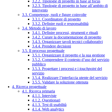
3.2.2. Tipologie di progetto in base al focus
3.2.3. Tipologie di progetto in base all’ambito di
intervento
3.3. Competenze, ruoli e figure coinvolte
3.3.1. Coordinatore di progetto
3.3.2. Definire ruoli e responsabilità
3.4. Metodo di lavoro
3.4.1. Definire processi, strumenti e rituali
3.4.2. Curare la documentazione di progetto
3.4.3. Organizzare tavoli tecnici collaborativi
3.4.4. Prendere decisioni
3.5. Il processo progettuale
3.5.1. Organizzare il progetto e la sua gestione
3.5.2. Comprendere il contesto d’uso del servizio
pubblico
3.5.3. Progettare i processi e i
touchpoint
del
servizio
3.5.4. Realizzare l’interfaccia utente del servizio
3.5.5. Validare la soluzione ottenuta
4. Ricerca progettuale
4.1. Ricerca primaria
4.1.1. Interviste
4.1.2. Questionari
4.1.3. Test di usabilità
4.1.4. Web analytics