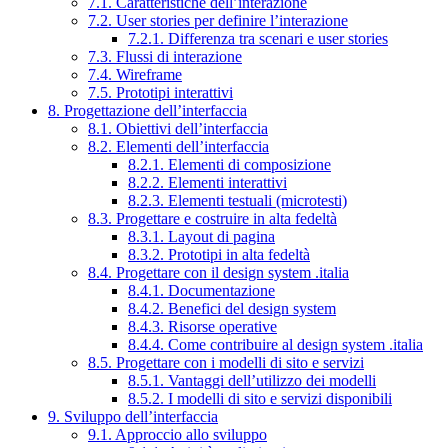
7.1. Caratteristiche dell’interazione
7.2. User stories per definire l’interazione
7.2.1. Differenza tra scenari e user stories
7.3. Flussi di interazione
7.4. Wireframe
7.5. Prototipi interattivi
8. Progettazione dell’interfaccia
8.1. Obiettivi dell’interfaccia
8.2. Elementi dell’interfaccia
8.2.1. Elementi di composizione
8.2.2. Elementi interattivi
8.2.3. Elementi testuali (microtesti)
8.3. Progettare e costruire in alta fedeltà
8.3.1. Layout di pagina
8.3.2. Prototipi in alta fedeltà
8.4. Progettare con il design system .italia
8.4.1. Documentazione
8.4.2. Benefici del design system
8.4.3. Risorse operative
8.4.4. Come contribuire al design system .italia
8.5. Progettare con i modelli di sito e servizi
8.5.1. Vantaggi dell’utilizzo dei modelli
8.5.2. I modelli di sito e servizi disponibili
9. Sviluppo dell’interfaccia
9.1. Approccio allo sviluppo