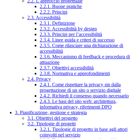
2.2. L’approccio progettuale
2.2.1. Buone pratiche
2.2.2. Principi
2.3. Accessibilità
2.3.1. Definizione
2.3.2. Accessibilità by design
2.3.3. Principi per l’accessibilità
2.3.4. Linee guida e criteri di successo
2.3.5. Come rilasciare una dichiarazione di
accessibilità
2.3.6. Meccanismo di feedback e procedura di
attuazione
2.3.7. Obiettivi accessibilità
2.3.8. Normativa e approfondimenti
2.4. Privacy
2.4.1. Come rispettare la privacy sin dalla
progettazione di un sito o servizio digitale
2.4.2. Richiedi il consenso quando necessario
2.4.3. Le basi del sito web: architettura,
informativa privacy, riferimenti DPO
3. Pianificazione, gestione e strategia
3.1. Obiettivi del progetto
3.2. Tipologie di progetti
3.2.1. Tipologie di progetto in base agli attori
coinvolti nel servizio