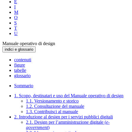
E
I
M
O
S
T
U
Manuale operativo di design
indici e glossario
contenuti
figure
tabelle
glossario
Sommario
1. Scopo, destinatari e uso del Manuale operativo di design
1.1. Versionamento e storico
1.2. Consultazione del manuale
1.3. Contribuisci al manuale
2. Introduzione al design per i servizi pubblici digitali
2.1. Design per l’amministrazione digitale (
e-
government
)