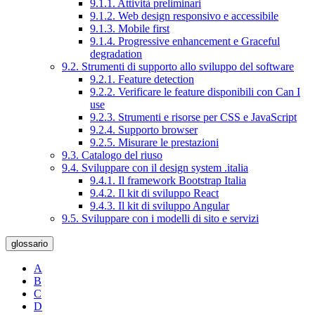
9.1.1. Attività preliminari
9.1.2. Web design responsivo e accessibile
9.1.3. Mobile first
9.1.4. Progressive enhancement e Graceful
degradation
9.2. Strumenti di supporto allo sviluppo del software
9.2.1. Feature detection
9.2.2. Verificare le feature disponibili con Can I
use
9.2.3. Strumenti e risorse per CSS e JavaScript
9.2.4. Supporto browser
9.2.5. Misurare le prestazioni
9.3. Catalogo del riuso
9.4. Sviluppare con il design system .italia
9.4.1. Il framework Bootstrap Italia
9.4.2. Il kit di sviluppo React
9.4.3. Il kit di sviluppo Angular
9.5. Sviluppare con i modelli di sito e servizi
glossario
A
B
C
D