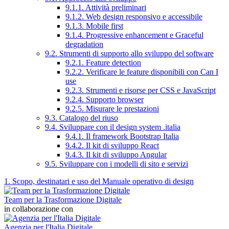
9.1.1. Attività preliminari
9.1.2. Web design responsivo e accessibile
9.1.3. Mobile first
9.1.4. Progressive enhancement e Graceful
degradation
9.2. Strumenti di supporto allo sviluppo del software
9.2.1. Feature detection
9.2.2. Verificare le feature disponibili con Can I
use
9.2.3. Strumenti e risorse per CSS e JavaScript
9.2.4. Supporto browser
9.2.5. Misurare le prestazioni
9.3. Catalogo del riuso
9.4. Sviluppare con il design system .italia
9.4.1. Il framework Bootstrap Italia
9.4.2. Il kit di sviluppo React
9.4.3. Il kit di sviluppo Angular
9.5. Sviluppare con i modelli di sito e servizi
1. Scopo, destinatari e uso del Manuale operativo di design
Team per la Trasformazione Digitale
in collaborazione con
Agenzia per l'Italia Digitale