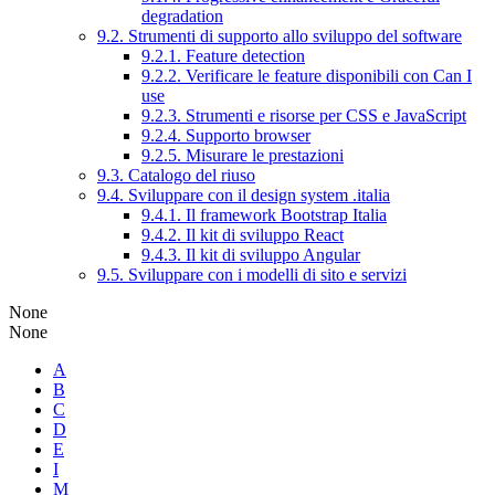
degradation
9.2. Strumenti di supporto allo sviluppo del software
9.2.1. Feature detection
9.2.2. Verificare le feature disponibili con Can I
use
9.2.3. Strumenti e risorse per CSS e JavaScript
9.2.4. Supporto browser
9.2.5. Misurare le prestazioni
9.3. Catalogo del riuso
9.4. Sviluppare con il design system .italia
9.4.1. Il framework Bootstrap Italia
9.4.2. Il kit di sviluppo React
9.4.3. Il kit di sviluppo Angular
9.5. Sviluppare con i modelli di sito e servizi
None
None
A
B
C
D
E
I
M