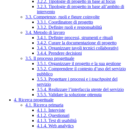
3.2.2. Tipologie di progetto in base al focus
3.2.3. Tipologie di progetto in base all’ambito di
intervento
3.3. Competenze, ruoli e figure coinvolte
3.3.1. Coordinatore di progetto
3.3.2. Definire ruoli e responsabilità
3.4. Metodo di lavoro
3.4.1. Definire processi, strumenti e rituali
3.4.2. Curare la documentazione di progetto
3.4.3. Organizzare tavoli tecnici collaborativi
3.4.4. Prendere decisioni
3.5. Il processo progettuale
3.5.1. Organizzare il progetto e la sua gestione
3.5.2. Comprendere il contesto d’uso del servizio
pubblico
3.5.3. Progettare i processi e i
touchpoint
del
servizio
3.5.4. Realizzare l’interfaccia utente del servizio
3.5.5. Validare la soluzione ottenuta
4. Ricerca progettuale
4.1. Ricerca primaria
4.1.1. Interviste
4.1.2. Questionari
4.1.3. Test di usabilità
4.1.4. Web analytics