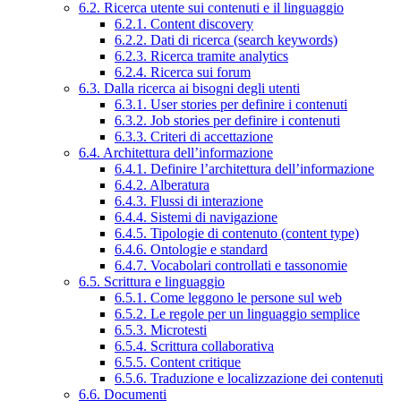
6.2. Ricerca utente sui contenuti e il linguaggio
6.2.1. Content discovery
6.2.2. Dati di ricerca (search keywords)
6.2.3. Ricerca tramite analytics
6.2.4. Ricerca sui forum
6.3. Dalla ricerca ai bisogni degli utenti
6.3.1. User stories per definire i contenuti
6.3.2. Job stories per definire i contenuti
6.3.3. Criteri di accettazione
6.4. Architettura dell’informazione
6.4.1. Definire l’architettura dell’informazione
6.4.2. Alberatura
6.4.3. Flussi di interazione
6.4.4. Sistemi di navigazione
6.4.5. Tipologie di contenuto (content type)
6.4.6. Ontologie e standard
6.4.7. Vocabolari controllati e tassonomie
6.5. Scrittura e linguaggio
6.5.1. Come leggono le persone sul web
6.5.2. Le regole per un linguaggio semplice
6.5.3. Microtesti
6.5.4. Scrittura collaborativa
6.5.5. Content critique
6.5.6. Traduzione e localizzazione dei contenuti
6.6. Documenti