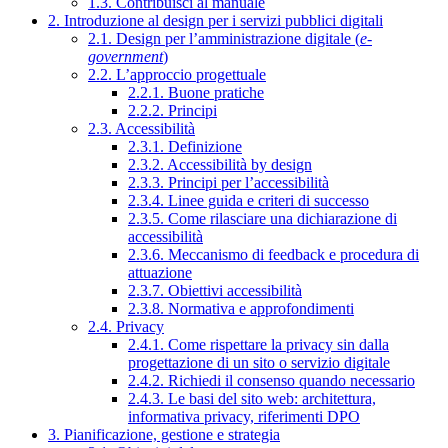
1.3. Contribuisci al manuale
2. Introduzione al design per i servizi pubblici digitali
2.1. Design per l’amministrazione digitale (
e-
government
)
2.2. L’approccio progettuale
2.2.1. Buone pratiche
2.2.2. Principi
2.3. Accessibilità
2.3.1. Definizione
2.3.2. Accessibilità by design
2.3.3. Principi per l’accessibilità
2.3.4. Linee guida e criteri di successo
2.3.5. Come rilasciare una dichiarazione di
accessibilità
2.3.6. Meccanismo di feedback e procedura di
attuazione
2.3.7. Obiettivi accessibilità
2.3.8. Normativa e approfondimenti
2.4. Privacy
2.4.1. Come rispettare la privacy sin dalla
progettazione di un sito o servizio digitale
2.4.2. Richiedi il consenso quando necessario
2.4.3. Le basi del sito web: architettura,
informativa privacy, riferimenti DPO
3. Pianificazione, gestione e strategia