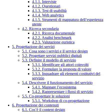
4.1.1. Interviste
4.1.2. Questionari
4.1.3. Test di usabilità
4.1.4. Web analytics
4.1.5. Strumenti di mappatura dell’esperienza
utente
4.2. Ricerca secondaria
4.2.1. Ricerca documentale
4.2.2. Analisi benchmark
4.2.3. Valutazione euristica
5. Progettazione dei servizi
5.1. Cosa sono i servizi e il service design
5.2. Progettare servizi pubblici digitali
5.3. Definire il modello di servizio
5.3.1. Identificare gli attori coinvolti
5.3.2. Formulare la proposta di valore
5.3.3. Inquadrare gli elementi costitutivi del
servizio
5.4. Descrivere il funzionamento del servizio
5.4.1. Mappare l’ecosistema
5.4.2. Rappresentare i flussi di servizio
5.5. Co-progettare le soluzioni
5.5.1. Workshop di co-progettazione
6. Progettazione dei contenuti
6.1. Cos’è il content design