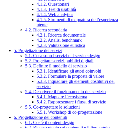
4.1.2. Questionari
4.1.3. Test di usabilità
4.1.4. Web analytics
4.1.5. Strumenti di mappatura dell’esperienza
utente
4.2. Ricerca secondaria
4.2.1. Ricerca documentale
4.2.2. Analisi benchmark
4.2.3. Valutazione euristica
5. Progettazione dei servizi
5.1. Cosa sono i servizi e il service design
5.2. Progettare servizi pubblici digitali
5.3. Definire il modello di servizio
5.3.1. Identificare gli attori coinvolti
5.3.2. Formulare la proposta di valore
5.3.3. Inquadrare gli elementi costitutivi del
servizio
5.4. Descrivere il funzionamento del servizio
5.4.1. Mappare l’ecosistema
5.4.2. Rappresentare i flussi di servizio
5.5. Co-progettare le soluzioni
5.5.1. Workshop di co-progettazione
6. Progettazione dei contenuti
6.1. Cos’è il content design
6.2. Ricerca utente sui contenuti e il linguaggio