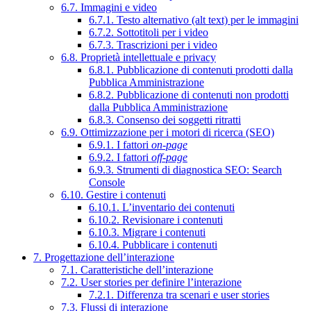
6.7. Immagini e video
6.7.1. Testo alternativo (alt text) per le immagini
6.7.2. Sottotitoli per i video
6.7.3. Trascrizioni per i video
6.8. Proprietà intellettuale e privacy
6.8.1. Pubblicazione di contenuti prodotti dalla
Pubblica Amministrazione
6.8.2. Pubblicazione di contenuti non prodotti
dalla Pubblica Amministrazione
6.8.3. Consenso dei soggetti ritratti
6.9. Ottimizzazione per i motori di ricerca (SEO)
6.9.1. I fattori
on-page
6.9.2. I fattori
off-page
6.9.3. Strumenti di diagnostica SEO: Search
Console
6.10. Gestire i contenuti
6.10.1. L’inventario dei contenuti
6.10.2. Revisionare i contenuti
6.10.3. Migrare i contenuti
6.10.4. Pubblicare i contenuti
7. Progettazione dell’interazione
7.1. Caratteristiche dell’interazione
7.2. User stories per definire l’interazione
7.2.1. Differenza tra scenari e user stories
7.3. Flussi di interazione