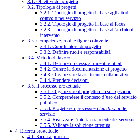
3.1. Obiettivi del progetto
3.2. Tipologie di progetti
3.2.1. Tipologie di progetto in base agli attori
coinvolti nel servizio
3.2.2. Tipologie di progetto in base al focus
3.2.3. Tipologie di progetto in base all’ambito di
intervento
3.3. Competenze, ruoli e figure coinvolte
3.3.1. Coordinatore di progetto
3.3.2. Definire ruoli e responsabilità
3.4. Metodo di lavoro
3.4.1. Definire processi, strumenti e rituali
3.4.2. Curare la documentazione di progetto
3.4.3. Organizzare tavoli tecnici collaborativi
3.4.4. Prendere decisioni
3.5. Il processo progettuale
3.5.1. Organizzare il progetto e la sua gestione
3.5.2. Comprendere il contesto d’uso del servizio
pubblico
3.5.3. Progettare i processi e i
touchpoint
del
servizio
3.5.4. Realizzare l’interfaccia utente del servizio
3.5.5. Validare la soluzione ottenuta
4. Ricerca progettuale
4.1. Ricerca primaria