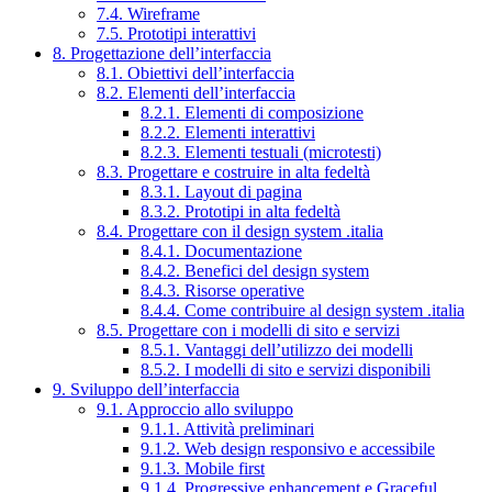
7.4. Wireframe
7.5. Prototipi interattivi
8. Progettazione dell’interfaccia
8.1. Obiettivi dell’interfaccia
8.2. Elementi dell’interfaccia
8.2.1. Elementi di composizione
8.2.2. Elementi interattivi
8.2.3. Elementi testuali (microtesti)
8.3. Progettare e costruire in alta fedeltà
8.3.1. Layout di pagina
8.3.2. Prototipi in alta fedeltà
8.4. Progettare con il design system .italia
8.4.1. Documentazione
8.4.2. Benefici del design system
8.4.3. Risorse operative
8.4.4. Come contribuire al design system .italia
8.5. Progettare con i modelli di sito e servizi
8.5.1. Vantaggi dell’utilizzo dei modelli
8.5.2. I modelli di sito e servizi disponibili
9. Sviluppo dell’interfaccia
9.1. Approccio allo sviluppo
9.1.1. Attività preliminari
9.1.2. Web design responsivo e accessibile
9.1.3. Mobile first
9.1.4. Progressive enhancement e Graceful