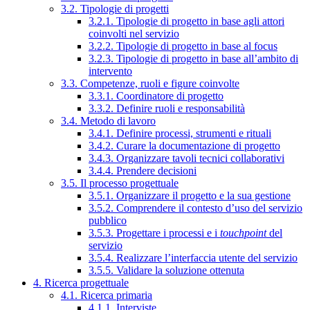
3.2. Tipologie di progetti
3.2.1. Tipologie di progetto in base agli attori
coinvolti nel servizio
3.2.2. Tipologie di progetto in base al focus
3.2.3. Tipologie di progetto in base all’ambito di
intervento
3.3. Competenze, ruoli e figure coinvolte
3.3.1. Coordinatore di progetto
3.3.2. Definire ruoli e responsabilità
3.4. Metodo di lavoro
3.4.1. Definire processi, strumenti e rituali
3.4.2. Curare la documentazione di progetto
3.4.3. Organizzare tavoli tecnici collaborativi
3.4.4. Prendere decisioni
3.5. Il processo progettuale
3.5.1. Organizzare il progetto e la sua gestione
3.5.2. Comprendere il contesto d’uso del servizio
pubblico
3.5.3. Progettare i processi e i
touchpoint
del
servizio
3.5.4. Realizzare l’interfaccia utente del servizio
3.5.5. Validare la soluzione ottenuta
4. Ricerca progettuale
4.1. Ricerca primaria
4.1.1. Interviste