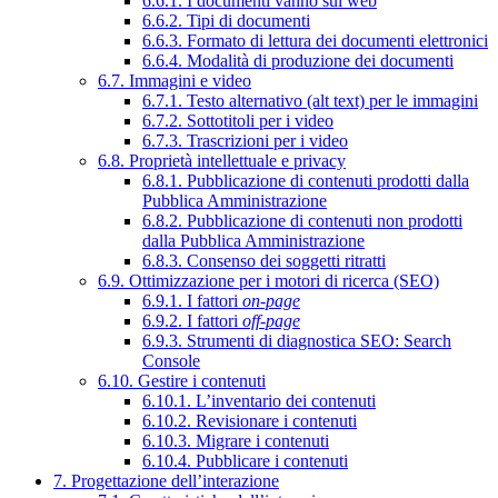
6.6.1. I documenti vanno sul web
6.6.2. Tipi di documenti
6.6.3. Formato di lettura dei documenti elettronici
6.6.4. Modalità di produzione dei documenti
6.7. Immagini e video
6.7.1. Testo alternativo (alt text) per le immagini
6.7.2. Sottotitoli per i video
6.7.3. Trascrizioni per i video
6.8. Proprietà intellettuale e privacy
6.8.1. Pubblicazione di contenuti prodotti dalla
Pubblica Amministrazione
6.8.2. Pubblicazione di contenuti non prodotti
dalla Pubblica Amministrazione
6.8.3. Consenso dei soggetti ritratti
6.9. Ottimizzazione per i motori di ricerca (SEO)
6.9.1. I fattori
on-page
6.9.2. I fattori
off-page
6.9.3. Strumenti di diagnostica SEO: Search
Console
6.10. Gestire i contenuti
6.10.1. L’inventario dei contenuti
6.10.2. Revisionare i contenuti
6.10.3. Migrare i contenuti
6.10.4. Pubblicare i contenuti
7. Progettazione dell’interazione