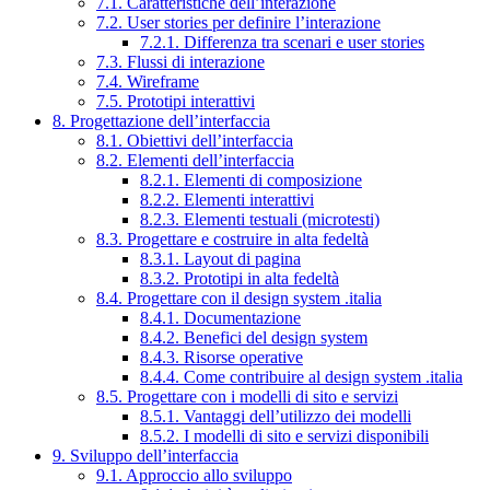
7.1. Caratteristiche dell’interazione
7.2. User stories per definire l’interazione
7.2.1. Differenza tra scenari e user stories
7.3. Flussi di interazione
7.4. Wireframe
7.5. Prototipi interattivi
8. Progettazione dell’interfaccia
8.1. Obiettivi dell’interfaccia
8.2. Elementi dell’interfaccia
8.2.1. Elementi di composizione
8.2.2. Elementi interattivi
8.2.3. Elementi testuali (microtesti)
8.3. Progettare e costruire in alta fedeltà
8.3.1. Layout di pagina
8.3.2. Prototipi in alta fedeltà
8.4. Progettare con il design system .italia
8.4.1. Documentazione
8.4.2. Benefici del design system
8.4.3. Risorse operative
8.4.4. Come contribuire al design system .italia
8.5. Progettare con i modelli di sito e servizi
8.5.1. Vantaggi dell’utilizzo dei modelli
8.5.2. I modelli di sito e servizi disponibili
9. Sviluppo dell’interfaccia
9.1. Approccio allo sviluppo