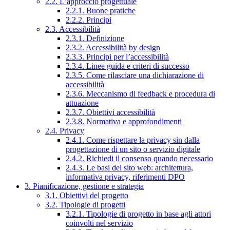
2.2. L’approccio progettuale
2.2.1. Buone pratiche
2.2.2. Principi
2.3. Accessibilità
2.3.1. Definizione
2.3.2. Accessibilità by design
2.3.3. Principi per l’accessibilità
2.3.4. Linee guida e criteri di successo
2.3.5. Come rilasciare una dichiarazione di
accessibilità
2.3.6. Meccanismo di feedback e procedura di
attuazione
2.3.7. Obiettivi accessibilità
2.3.8. Normativa e approfondimenti
2.4. Privacy
2.4.1. Come rispettare la privacy sin dalla
progettazione di un sito o servizio digitale
2.4.2. Richiedi il consenso quando necessario
2.4.3. Le basi del sito web: architettura,
informativa privacy, riferimenti DPO
3. Pianificazione, gestione e strategia
3.1. Obiettivi del progetto
3.2. Tipologie di progetti
3.2.1. Tipologie di progetto in base agli attori
coinvolti nel servizio