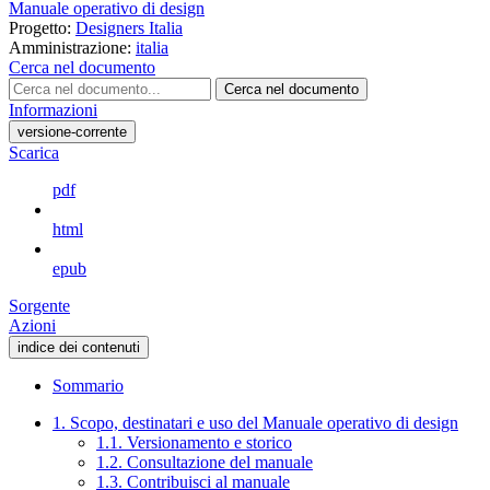
Manuale operativo di design
Progetto:
Designers Italia
Amministrazione:
italia
Cerca nel documento
Cerca nel documento
Informazioni
versione-corrente
Scarica
pdf
html
epub
Sorgente
Azioni
indice dei contenuti
Sommario
1. Scopo, destinatari e uso del Manuale operativo di design
1.1. Versionamento e storico
1.2. Consultazione del manuale
1.3. Contribuisci al manuale