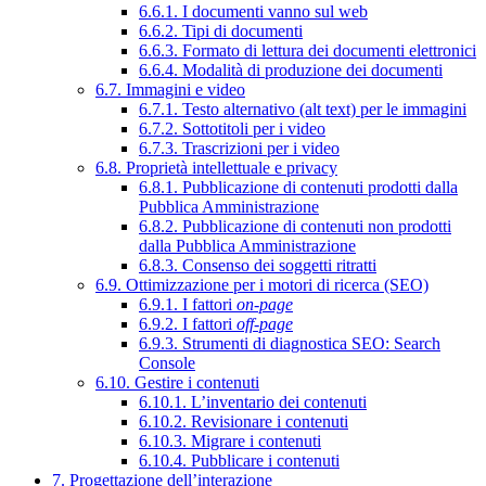
6.6.1. I documenti vanno sul web
6.6.2. Tipi di documenti
6.6.3. Formato di lettura dei documenti elettronici
6.6.4. Modalità di produzione dei documenti
6.7. Immagini e video
6.7.1. Testo alternativo (alt text) per le immagini
6.7.2. Sottotitoli per i video
6.7.3. Trascrizioni per i video
6.8. Proprietà intellettuale e privacy
6.8.1. Pubblicazione di contenuti prodotti dalla
Pubblica Amministrazione
6.8.2. Pubblicazione di contenuti non prodotti
dalla Pubblica Amministrazione
6.8.3. Consenso dei soggetti ritratti
6.9. Ottimizzazione per i motori di ricerca (SEO)
6.9.1. I fattori
on-page
6.9.2. I fattori
off-page
6.9.3. Strumenti di diagnostica SEO: Search
Console
6.10. Gestire i contenuti
6.10.1. L’inventario dei contenuti
6.10.2. Revisionare i contenuti
6.10.3. Migrare i contenuti
6.10.4. Pubblicare i contenuti
7. Progettazione dell’interazione