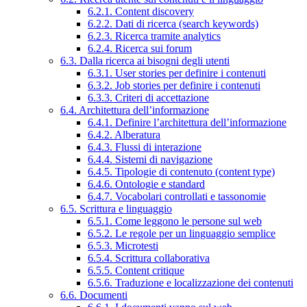
6.2.1. Content discovery
6.2.2. Dati di ricerca (search keywords)
6.2.3. Ricerca tramite analytics
6.2.4. Ricerca sui forum
6.3. Dalla ricerca ai bisogni degli utenti
6.3.1. User stories per definire i contenuti
6.3.2. Job stories per definire i contenuti
6.3.3. Criteri di accettazione
6.4. Architettura dell’informazione
6.4.1. Definire l’architettura dell’informazione
6.4.2. Alberatura
6.4.3. Flussi di interazione
6.4.4. Sistemi di navigazione
6.4.5. Tipologie di contenuto (content type)
6.4.6. Ontologie e standard
6.4.7. Vocabolari controllati e tassonomie
6.5. Scrittura e linguaggio
6.5.1. Come leggono le persone sul web
6.5.2. Le regole per un linguaggio semplice
6.5.3. Microtesti
6.5.4. Scrittura collaborativa
6.5.5. Content critique
6.5.6. Traduzione e localizzazione dei contenuti
6.6. Documenti