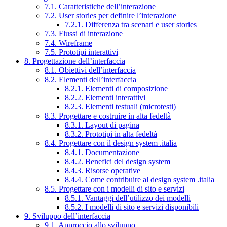
7.1. Caratteristiche dell’interazione
7.2. User stories per definire l’interazione
7.2.1. Differenza tra scenari e user stories
7.3. Flussi di interazione
7.4. Wireframe
7.5. Prototipi interattivi
8. Progettazione dell’interfaccia
8.1. Obiettivi dell’interfaccia
8.2. Elementi dell’interfaccia
8.2.1. Elementi di composizione
8.2.2. Elementi interattivi
8.2.3. Elementi testuali (microtesti)
8.3. Progettare e costruire in alta fedeltà
8.3.1. Layout di pagina
8.3.2. Prototipi in alta fedeltà
8.4. Progettare con il design system .italia
8.4.1. Documentazione
8.4.2. Benefici del design system
8.4.3. Risorse operative
8.4.4. Come contribuire al design system .italia
8.5. Progettare con i modelli di sito e servizi
8.5.1. Vantaggi dell’utilizzo dei modelli
8.5.2. I modelli di sito e servizi disponibili
9. Sviluppo dell’interfaccia
9.1. Approccio allo sviluppo