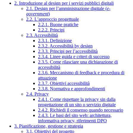
2. Introduzione al design per i servizi pubblici digitali
2.1. Design per l’amministrazione digitale (
e-
government
)
2.2. L’approccio progettuale
2.2.1. Buone pratiche
2.2.2. Principi
2.3. Accessibilità
2.3.1. Definizione
2.3.2. Accessibilità by design
2.3.3. Principi per l’accessibilità
2.3.4. Linee guida e criteri di successo
2.3.5. Come rilasciare una dichiarazione di
accessibilità
2.3.6. Meccanismo di feedback e procedura di
attuazione
2.3.7. Obiettivi accessibilità
2.3.8. Normativa e approfondimenti
2.4. Privacy
2.4.1. Come rispettare la privacy sin dalla
progettazione di un sito o servizio digitale
2.4.2. Richiedi il consenso quando necessario
2.4.3. Le basi del sito web: architettura,
informativa privacy, riferimenti DPO
3. Pianificazione, gestione e strategia
3.1. Obiettivi del progetto