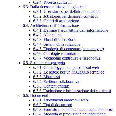
6.2.4. Ricerca sui forum
6.3. Dalla ricerca ai bisogni degli utenti
6.3.1. User stories per definire i contenuti
6.3.2. Job stories per definire i contenuti
6.3.3. Criteri di accettazione
6.4. Architettura dell’informazione
6.4.1. Definire l’architettura dell’informazione
6.4.2. Alberatura
6.4.3. Flussi di interazione
6.4.4. Sistemi di navigazione
6.4.5. Tipologie di contenuto (content type)
6.4.6. Ontologie e standard
6.4.7. Vocabolari controllati e tassonomie
6.5. Scrittura e linguaggio
6.5.1. Come leggono le persone sul web
6.5.2. Le regole per un linguaggio semplice
6.5.3. Microtesti
6.5.4. Scrittura collaborativa
6.5.5. Content critique
6.5.6. Traduzione e localizzazione dei contenuti
6.6. Documenti
6.6.1. I documenti vanno sul web
6.6.2. Tipi di documenti
6.6.3. Formato di lettura dei documenti elettronici
6.6.4. Modalità di produzione dei documenti