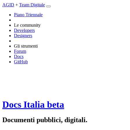
AGID
+
Team Digitale
Piano Triennale
Le community
Developers
Designers
Gli strumenti
Forum
Docs
GitHub
Docs Italia
beta
Documenti pubblici, digitali.