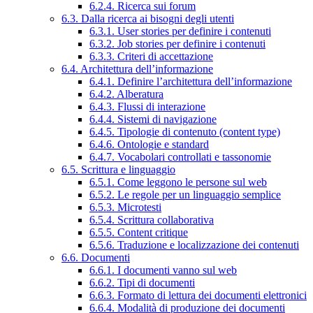
6.2.4. Ricerca sui forum
6.3. Dalla ricerca ai bisogni degli utenti
6.3.1. User stories per definire i contenuti
6.3.2. Job stories per definire i contenuti
6.3.3. Criteri di accettazione
6.4. Architettura dell’informazione
6.4.1. Definire l’architettura dell’informazione
6.4.2. Alberatura
6.4.3. Flussi di interazione
6.4.4. Sistemi di navigazione
6.4.5. Tipologie di contenuto (content type)
6.4.6. Ontologie e standard
6.4.7. Vocabolari controllati e tassonomie
6.5. Scrittura e linguaggio
6.5.1. Come leggono le persone sul web
6.5.2. Le regole per un linguaggio semplice
6.5.3. Microtesti
6.5.4. Scrittura collaborativa
6.5.5. Content critique
6.5.6. Traduzione e localizzazione dei contenuti
6.6. Documenti
6.6.1. I documenti vanno sul web
6.6.2. Tipi di documenti
6.6.3. Formato di lettura dei documenti elettronici
6.6.4. Modalità di produzione dei documenti