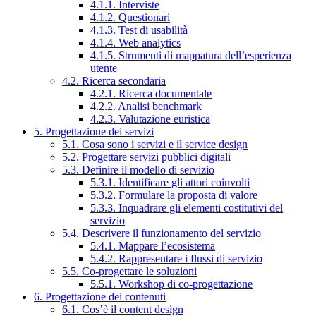
4.1.1. Interviste
4.1.2. Questionari
4.1.3. Test di usabilità
4.1.4. Web analytics
4.1.5. Strumenti di mappatura dell’esperienza
utente
4.2. Ricerca secondaria
4.2.1. Ricerca documentale
4.2.2. Analisi benchmark
4.2.3. Valutazione euristica
5. Progettazione dei servizi
5.1. Cosa sono i servizi e il service design
5.2. Progettare servizi pubblici digitali
5.3. Definire il modello di servizio
5.3.1. Identificare gli attori coinvolti
5.3.2. Formulare la proposta di valore
5.3.3. Inquadrare gli elementi costitutivi del
servizio
5.4. Descrivere il funzionamento del servizio
5.4.1. Mappare l’ecosistema
5.4.2. Rappresentare i flussi di servizio
5.5. Co-progettare le soluzioni
5.5.1. Workshop di co-progettazione
6. Progettazione dei contenuti
6.1. Cos’è il content design