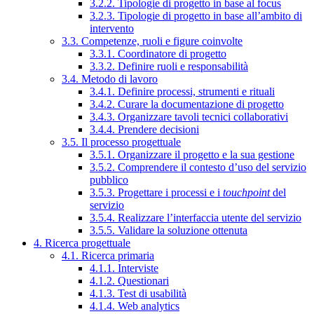
3.2.2. Tipologie di progetto in base al focus
3.2.3. Tipologie di progetto in base all’ambito di
intervento
3.3. Competenze, ruoli e figure coinvolte
3.3.1. Coordinatore di progetto
3.3.2. Definire ruoli e responsabilità
3.4. Metodo di lavoro
3.4.1. Definire processi, strumenti e rituali
3.4.2. Curare la documentazione di progetto
3.4.3. Organizzare tavoli tecnici collaborativi
3.4.4. Prendere decisioni
3.5. Il processo progettuale
3.5.1. Organizzare il progetto e la sua gestione
3.5.2. Comprendere il contesto d’uso del servizio
pubblico
3.5.3. Progettare i processi e i
touchpoint
del
servizio
3.5.4. Realizzare l’interfaccia utente del servizio
3.5.5. Validare la soluzione ottenuta
4. Ricerca progettuale
4.1. Ricerca primaria
4.1.1. Interviste
4.1.2. Questionari
4.1.3. Test di usabilità
4.1.4. Web analytics