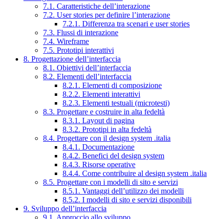
7.1. Caratteristiche dell’interazione
7.2. User stories per definire l’interazione
7.2.1. Differenza tra scenari e user stories
7.3. Flussi di interazione
7.4. Wireframe
7.5. Prototipi interattivi
8. Progettazione dell’interfaccia
8.1. Obiettivi dell’interfaccia
8.2. Elementi dell’interfaccia
8.2.1. Elementi di composizione
8.2.2. Elementi interattivi
8.2.3. Elementi testuali (microtesti)
8.3. Progettare e costruire in alta fedeltà
8.3.1. Layout di pagina
8.3.2. Prototipi in alta fedeltà
8.4. Progettare con il design system .italia
8.4.1. Documentazione
8.4.2. Benefici del design system
8.4.3. Risorse operative
8.4.4. Come contribuire al design system .italia
8.5. Progettare con i modelli di sito e servizi
8.5.1. Vantaggi dell’utilizzo dei modelli
8.5.2. I modelli di sito e servizi disponibili
9. Sviluppo dell’interfaccia
9.1. Approccio allo sviluppo