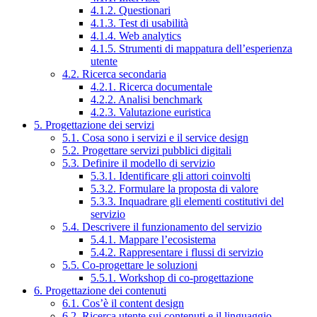
4.1.2. Questionari
4.1.3. Test di usabilità
4.1.4. Web analytics
4.1.5. Strumenti di mappatura dell’esperienza
utente
4.2. Ricerca secondaria
4.2.1. Ricerca documentale
4.2.2. Analisi benchmark
4.2.3. Valutazione euristica
5. Progettazione dei servizi
5.1. Cosa sono i servizi e il service design
5.2. Progettare servizi pubblici digitali
5.3. Definire il modello di servizio
5.3.1. Identificare gli attori coinvolti
5.3.2. Formulare la proposta di valore
5.3.3. Inquadrare gli elementi costitutivi del
servizio
5.4. Descrivere il funzionamento del servizio
5.4.1. Mappare l’ecosistema
5.4.2. Rappresentare i flussi di servizio
5.5. Co-progettare le soluzioni
5.5.1. Workshop di co-progettazione
6. Progettazione dei contenuti
6.1. Cos’è il content design
6.2. Ricerca utente sui contenuti e il linguaggio