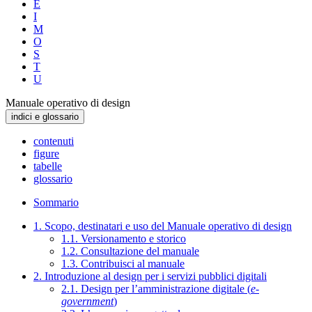
E
I
M
O
S
T
U
Manuale operativo di design
indici e glossario
contenuti
figure
tabelle
glossario
Sommario
1. Scopo, destinatari e uso del Manuale operativo di design
1.1. Versionamento e storico
1.2. Consultazione del manuale
1.3. Contribuisci al manuale
2. Introduzione al design per i servizi pubblici digitali
2.1. Design per l’amministrazione digitale (
e-
government
)