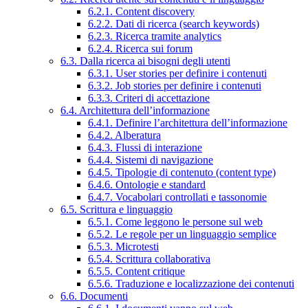
6.2.1. Content discovery
6.2.2. Dati di ricerca (search keywords)
6.2.3. Ricerca tramite analytics
6.2.4. Ricerca sui forum
6.3. Dalla ricerca ai bisogni degli utenti
6.3.1. User stories per definire i contenuti
6.3.2. Job stories per definire i contenuti
6.3.3. Criteri di accettazione
6.4. Architettura dell’informazione
6.4.1. Definire l’architettura dell’informazione
6.4.2. Alberatura
6.4.3. Flussi di interazione
6.4.4. Sistemi di navigazione
6.4.5. Tipologie di contenuto (content type)
6.4.6. Ontologie e standard
6.4.7. Vocabolari controllati e tassonomie
6.5. Scrittura e linguaggio
6.5.1. Come leggono le persone sul web
6.5.2. Le regole per un linguaggio semplice
6.5.3. Microtesti
6.5.4. Scrittura collaborativa
6.5.5. Content critique
6.5.6. Traduzione e localizzazione dei contenuti
6.6. Documenti