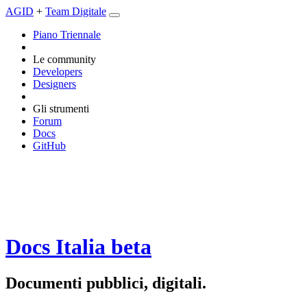
AGID
+
Team Digitale
Piano Triennale
Le community
Developers
Designers
Gli strumenti
Forum
Docs
GitHub
Docs Italia
beta
Documenti pubblici, digitali.