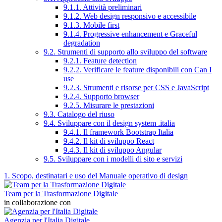
9.1.1. Attività preliminari
9.1.2. Web design responsivo e accessibile
9.1.3. Mobile first
9.1.4. Progressive enhancement e Graceful
degradation
9.2. Strumenti di supporto allo sviluppo del software
9.2.1. Feature detection
9.2.2. Verificare le feature disponibili con Can I
use
9.2.3. Strumenti e risorse per CSS e JavaScript
9.2.4. Supporto browser
9.2.5. Misurare le prestazioni
9.3. Catalogo del riuso
9.4. Sviluppare con il design system .italia
9.4.1. Il framework Bootstrap Italia
9.4.2. Il kit di sviluppo React
9.4.3. Il kit di sviluppo Angular
9.5. Sviluppare con i modelli di sito e servizi
1. Scopo, destinatari e uso del Manuale operativo di design
Team per la Trasformazione Digitale
in collaborazione con
Agenzia per l'Italia Digitale