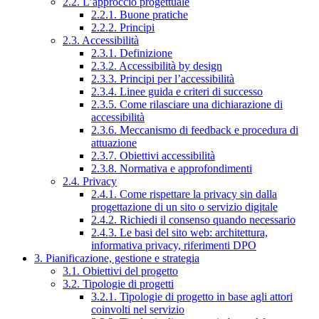
2.2. L’approccio progettuale
2.2.1. Buone pratiche
2.2.2. Principi
2.3. Accessibilità
2.3.1. Definizione
2.3.2. Accessibilità by design
2.3.3. Principi per l’accessibilità
2.3.4. Linee guida e criteri di successo
2.3.5. Come rilasciare una dichiarazione di
accessibilità
2.3.6. Meccanismo di feedback e procedura di
attuazione
2.3.7. Obiettivi accessibilità
2.3.8. Normativa e approfondimenti
2.4. Privacy
2.4.1. Come rispettare la privacy sin dalla
progettazione di un sito o servizio digitale
2.4.2. Richiedi il consenso quando necessario
2.4.3. Le basi del sito web: architettura,
informativa privacy, riferimenti DPO
3. Pianificazione, gestione e strategia
3.1. Obiettivi del progetto
3.2. Tipologie di progetti
3.2.1. Tipologie di progetto in base agli attori
coinvolti nel servizio