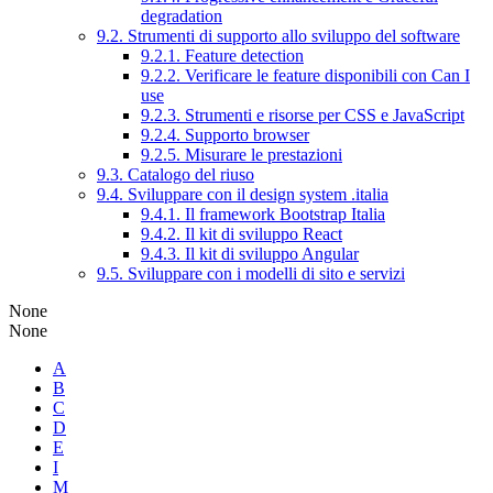
degradation
9.2. Strumenti di supporto allo sviluppo del software
9.2.1. Feature detection
9.2.2. Verificare le feature disponibili con Can I
use
9.2.3. Strumenti e risorse per CSS e JavaScript
9.2.4. Supporto browser
9.2.5. Misurare le prestazioni
9.3. Catalogo del riuso
9.4. Sviluppare con il design system .italia
9.4.1. Il framework Bootstrap Italia
9.4.2. Il kit di sviluppo React
9.4.3. Il kit di sviluppo Angular
9.5. Sviluppare con i modelli di sito e servizi
None
None
A
B
C
D
E
I
M