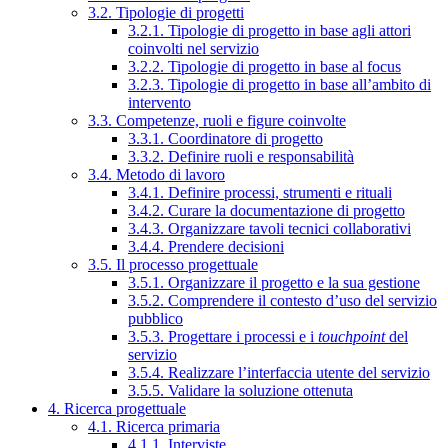
3.2. Tipologie di progetti
3.2.1. Tipologie di progetto in base agli attori
coinvolti nel servizio
3.2.2. Tipologie di progetto in base al focus
3.2.3. Tipologie di progetto in base all’ambito di
intervento
3.3. Competenze, ruoli e figure coinvolte
3.3.1. Coordinatore di progetto
3.3.2. Definire ruoli e responsabilità
3.4. Metodo di lavoro
3.4.1. Definire processi, strumenti e rituali
3.4.2. Curare la documentazione di progetto
3.4.3. Organizzare tavoli tecnici collaborativi
3.4.4. Prendere decisioni
3.5. Il processo progettuale
3.5.1. Organizzare il progetto e la sua gestione
3.5.2. Comprendere il contesto d’uso del servizio
pubblico
3.5.3. Progettare i processi e i
touchpoint
del
servizio
3.5.4. Realizzare l’interfaccia utente del servizio
3.5.5. Validare la soluzione ottenuta
4. Ricerca progettuale
4.1. Ricerca primaria
4.1.1. Interviste