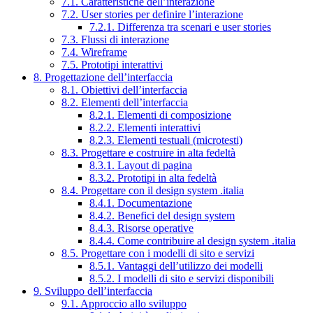
7.1. Caratteristiche dell’interazione
7.2. User stories per definire l’interazione
7.2.1. Differenza tra scenari e user stories
7.3. Flussi di interazione
7.4. Wireframe
7.5. Prototipi interattivi
8. Progettazione dell’interfaccia
8.1. Obiettivi dell’interfaccia
8.2. Elementi dell’interfaccia
8.2.1. Elementi di composizione
8.2.2. Elementi interattivi
8.2.3. Elementi testuali (microtesti)
8.3. Progettare e costruire in alta fedeltà
8.3.1. Layout di pagina
8.3.2. Prototipi in alta fedeltà
8.4. Progettare con il design system .italia
8.4.1. Documentazione
8.4.2. Benefici del design system
8.4.3. Risorse operative
8.4.4. Come contribuire al design system .italia
8.5. Progettare con i modelli di sito e servizi
8.5.1. Vantaggi dell’utilizzo dei modelli
8.5.2. I modelli di sito e servizi disponibili
9. Sviluppo dell’interfaccia
9.1. Approccio allo sviluppo