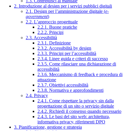
1.3. Contribuisci al manuale
2. Introduzione al design per i servizi pubblici digitali
2.1. Design per l’amministrazione digitale (
e-
government
)
2.2. L’approccio progettuale
2.2.1. Buone pratiche
2.2.2. Principi
2.3. Accessibilità
2.3.1. Definizione
2.3.2. Accessibilità by design
2.3.3. Principi per l’accessibilità
2.3.4. Linee guida e criteri di successo
2.3.5. Come rilasciare una dichiarazione di
accessibilità
2.3.6. Meccanismo di feedback e procedura di
attuazione
2.3.7. Obiettivi accessibilità
2.3.8. Normativa e approfondimenti
2.4. Privacy
2.4.1. Come rispettare la privacy sin dalla
progettazione di un sito o servizio digitale
2.4.2. Richiedi il consenso quando necessario
2.4.3. Le basi del sito web: architettura,
informativa privacy, riferimenti DPO
3. Pianificazione, gestione e strategia