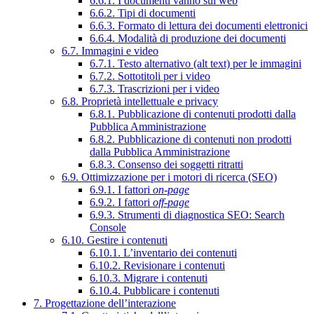
6.6.1. I documenti vanno sul web
6.6.2. Tipi di documenti
6.6.3. Formato di lettura dei documenti elettronici
6.6.4. Modalità di produzione dei documenti
6.7. Immagini e video
6.7.1. Testo alternativo (alt text) per le immagini
6.7.2. Sottotitoli per i video
6.7.3. Trascrizioni per i video
6.8. Proprietà intellettuale e privacy
6.8.1. Pubblicazione di contenuti prodotti dalla
Pubblica Amministrazione
6.8.2. Pubblicazione di contenuti non prodotti
dalla Pubblica Amministrazione
6.8.3. Consenso dei soggetti ritratti
6.9. Ottimizzazione per i motori di ricerca (SEO)
6.9.1. I fattori
on-page
6.9.2. I fattori
off-page
6.9.3. Strumenti di diagnostica SEO: Search
Console
6.10. Gestire i contenuti
6.10.1. L’inventario dei contenuti
6.10.2. Revisionare i contenuti
6.10.3. Migrare i contenuti
6.10.4. Pubblicare i contenuti
7. Progettazione dell’interazione