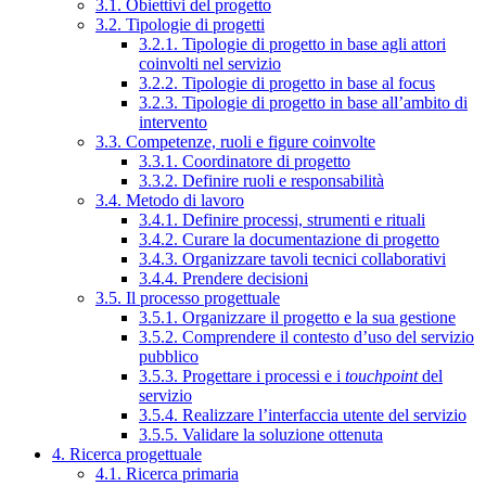
3.1. Obiettivi del progetto
3.2. Tipologie di progetti
3.2.1. Tipologie di progetto in base agli attori
coinvolti nel servizio
3.2.2. Tipologie di progetto in base al focus
3.2.3. Tipologie di progetto in base all’ambito di
intervento
3.3. Competenze, ruoli e figure coinvolte
3.3.1. Coordinatore di progetto
3.3.2. Definire ruoli e responsabilità
3.4. Metodo di lavoro
3.4.1. Definire processi, strumenti e rituali
3.4.2. Curare la documentazione di progetto
3.4.3. Organizzare tavoli tecnici collaborativi
3.4.4. Prendere decisioni
3.5. Il processo progettuale
3.5.1. Organizzare il progetto e la sua gestione
3.5.2. Comprendere il contesto d’uso del servizio
pubblico
3.5.3. Progettare i processi e i
touchpoint
del
servizio
3.5.4. Realizzare l’interfaccia utente del servizio
3.5.5. Validare la soluzione ottenuta
4. Ricerca progettuale
4.1. Ricerca primaria