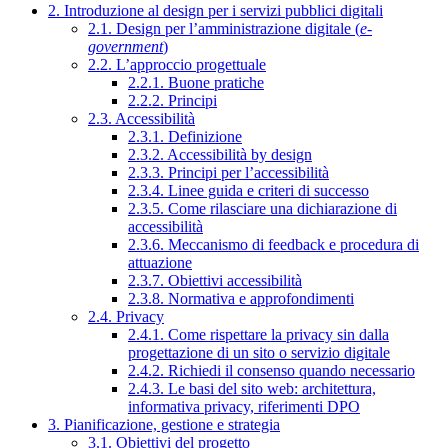
2. Introduzione al design per i servizi pubblici digitali
2.1. Design per l’amministrazione digitale (
e-
government
)
2.2. L’approccio progettuale
2.2.1. Buone pratiche
2.2.2. Principi
2.3. Accessibilità
2.3.1. Definizione
2.3.2. Accessibilità by design
2.3.3. Principi per l’accessibilità
2.3.4. Linee guida e criteri di successo
2.3.5. Come rilasciare una dichiarazione di
accessibilità
2.3.6. Meccanismo di feedback e procedura di
attuazione
2.3.7. Obiettivi accessibilità
2.3.8. Normativa e approfondimenti
2.4. Privacy
2.4.1. Come rispettare la privacy sin dalla
progettazione di un sito o servizio digitale
2.4.2. Richiedi il consenso quando necessario
2.4.3. Le basi del sito web: architettura,
informativa privacy, riferimenti DPO
3. Pianificazione, gestione e strategia
3.1. Obiettivi del progetto