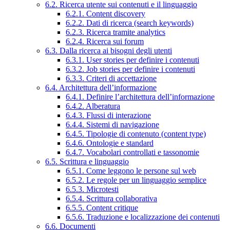
6.2. Ricerca utente sui contenuti e il linguaggio
6.2.1. Content discovery
6.2.2. Dati di ricerca (search keywords)
6.2.3. Ricerca tramite analytics
6.2.4. Ricerca sui forum
6.3. Dalla ricerca ai bisogni degli utenti
6.3.1. User stories per definire i contenuti
6.3.2. Job stories per definire i contenuti
6.3.3. Criteri di accettazione
6.4. Architettura dell’informazione
6.4.1. Definire l’architettura dell’informazione
6.4.2. Alberatura
6.4.3. Flussi di interazione
6.4.4. Sistemi di navigazione
6.4.5. Tipologie di contenuto (content type)
6.4.6. Ontologie e standard
6.4.7. Vocabolari controllati e tassonomie
6.5. Scrittura e linguaggio
6.5.1. Come leggono le persone sul web
6.5.2. Le regole per un linguaggio semplice
6.5.3. Microtesti
6.5.4. Scrittura collaborativa
6.5.5. Content critique
6.5.6. Traduzione e localizzazione dei contenuti
6.6. Documenti