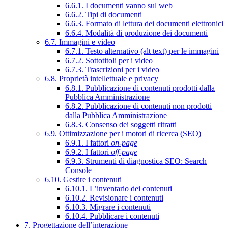
6.6.1. I documenti vanno sul web
6.6.2. Tipi di documenti
6.6.3. Formato di lettura dei documenti elettronici
6.6.4. Modalità di produzione dei documenti
6.7. Immagini e video
6.7.1. Testo alternativo (alt text) per le immagini
6.7.2. Sottotitoli per i video
6.7.3. Trascrizioni per i video
6.8. Proprietà intellettuale e privacy
6.8.1. Pubblicazione di contenuti prodotti dalla
Pubblica Amministrazione
6.8.2. Pubblicazione di contenuti non prodotti
dalla Pubblica Amministrazione
6.8.3. Consenso dei soggetti ritratti
6.9. Ottimizzazione per i motori di ricerca (SEO)
6.9.1. I fattori
on-page
6.9.2. I fattori
off-page
6.9.3. Strumenti di diagnostica SEO: Search
Console
6.10. Gestire i contenuti
6.10.1. L’inventario dei contenuti
6.10.2. Revisionare i contenuti
6.10.3. Migrare i contenuti
6.10.4. Pubblicare i contenuti
7. Progettazione dell’interazione