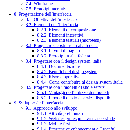
7.4. Wireframe
7.5. Prototipi interattivi
8. Progettazione dell’interfaccia
8.1. Obiettivi dell’interfaccia
8.2. Elementi dell’interfaccia
8.2.1. Elementi di composizione
8.2.2. Elementi interattivi
8.2.3. Elementi testuali (microtesti)
8.3. Progettare e costruire in alta fedeltà
8.3.1. Layout di pagina
8.3.2. Prototipi in alta fedeltà
8.4. Progettare con il design system .italia
8.4.1. Documentazione
8.4.2. Benefici del design system
8.4.3. Risorse operative
8.4.4. Come contribuire al design system .italia
8.5. Progettare con i modelli di sito e servizi
8.5.1. Vantaggi dell’utilizzo dei modelli
8.5.2. I modelli di sito e servizi disponibili
9. Sviluppo dell’interfaccia
9.1. Approccio allo sviluppo
9.1.1. Attività preliminari
9.1.2. Web design responsivo e accessibile
9.1.3. Mobile first
9.1.4. Progressive enhancement e Graceful