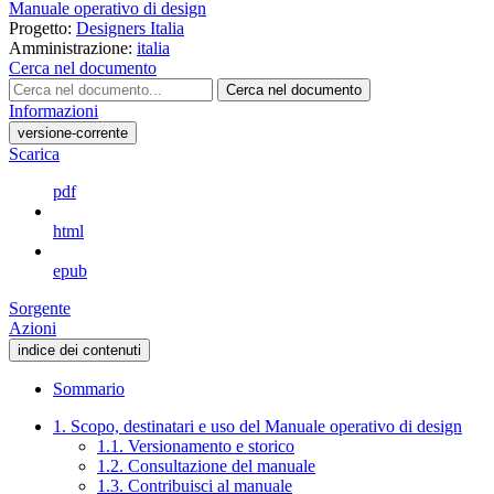
Manuale operativo di design
Progetto:
Designers Italia
Amministrazione:
italia
Cerca nel documento
Cerca nel documento
Informazioni
versione-corrente
Scarica
pdf
html
epub
Sorgente
Azioni
indice dei contenuti
Sommario
1. Scopo, destinatari e uso del Manuale operativo di design
1.1. Versionamento e storico
1.2. Consultazione del manuale
1.3. Contribuisci al manuale