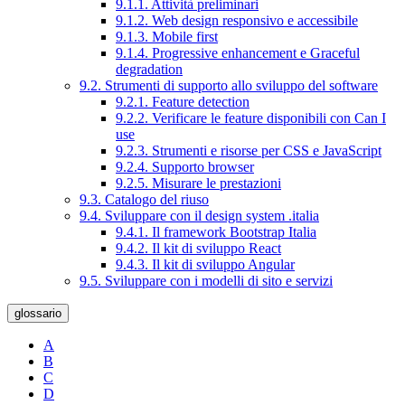
9.1.1. Attività preliminari
9.1.2. Web design responsivo e accessibile
9.1.3. Mobile first
9.1.4. Progressive enhancement e Graceful
degradation
9.2. Strumenti di supporto allo sviluppo del software
9.2.1. Feature detection
9.2.2. Verificare le feature disponibili con Can I
use
9.2.3. Strumenti e risorse per CSS e JavaScript
9.2.4. Supporto browser
9.2.5. Misurare le prestazioni
9.3. Catalogo del riuso
9.4. Sviluppare con il design system .italia
9.4.1. Il framework Bootstrap Italia
9.4.2. Il kit di sviluppo React
9.4.3. Il kit di sviluppo Angular
9.5. Sviluppare con i modelli di sito e servizi
glossario
A
B
C
D