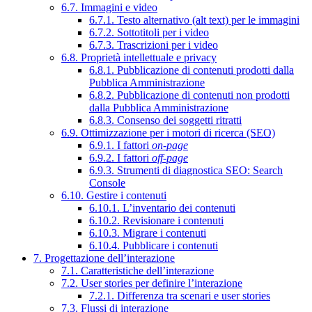
6.7. Immagini e video
6.7.1. Testo alternativo (alt text) per le immagini
6.7.2. Sottotitoli per i video
6.7.3. Trascrizioni per i video
6.8. Proprietà intellettuale e privacy
6.8.1. Pubblicazione di contenuti prodotti dalla
Pubblica Amministrazione
6.8.2. Pubblicazione di contenuti non prodotti
dalla Pubblica Amministrazione
6.8.3. Consenso dei soggetti ritratti
6.9. Ottimizzazione per i motori di ricerca (SEO)
6.9.1. I fattori
on-page
6.9.2. I fattori
off-page
6.9.3. Strumenti di diagnostica SEO: Search
Console
6.10. Gestire i contenuti
6.10.1. L’inventario dei contenuti
6.10.2. Revisionare i contenuti
6.10.3. Migrare i contenuti
6.10.4. Pubblicare i contenuti
7. Progettazione dell’interazione
7.1. Caratteristiche dell’interazione
7.2. User stories per definire l’interazione
7.2.1. Differenza tra scenari e user stories
7.3. Flussi di interazione