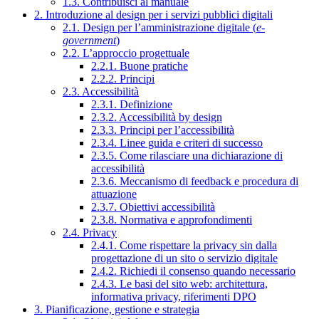
1.3. Contribuisci al manuale
2. Introduzione al design per i servizi pubblici digitali
2.1. Design per l’amministrazione digitale (
e-
government
)
2.2. L’approccio progettuale
2.2.1. Buone pratiche
2.2.2. Principi
2.3. Accessibilità
2.3.1. Definizione
2.3.2. Accessibilità by design
2.3.3. Principi per l’accessibilità
2.3.4. Linee guida e criteri di successo
2.3.5. Come rilasciare una dichiarazione di
accessibilità
2.3.6. Meccanismo di feedback e procedura di
attuazione
2.3.7. Obiettivi accessibilità
2.3.8. Normativa e approfondimenti
2.4. Privacy
2.4.1. Come rispettare la privacy sin dalla
progettazione di un sito o servizio digitale
2.4.2. Richiedi il consenso quando necessario
2.4.3. Le basi del sito web: architettura,
informativa privacy, riferimenti DPO
3. Pianificazione, gestione e strategia