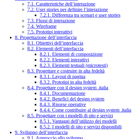
7.1. Caratteristiche dell’interazione
7.2. User stories per definire l’interazione
7.2.1. Differenza tra scenari e user stories
7.3. Flussi di interazione
7.4. Wireframe
7.5. Prototipi interattivi
8. Progettazione dell’interfaccia
8.1. Obiettivi dell’interfaccia
8.2. Elementi dell’interfaccia
8.2.1. Elementi di composizione
8.2.2. Elementi interattivi
8.2.3. Elementi testuali (microtesti)
8.3. Progettare e costruire in alta fedeltà
8.3.1. Layout di pagina
8.3.2. Prototipi in alta fedeltà
8.4. Progettare con il design system .italia
8.4.1. Documentazione
8.4.2. Benefici del design system
8.4.3. Risorse operative
8.4.4. Come contribuire al design system .italia
8.5. Progettare con i modelli di sito e servizi
8.5.1. Vantaggi dell’utilizzo dei modelli
8.5.2. I modelli di sito e servizi disponibili
9. Sviluppo dell’interfaccia
9.1. Approccio allo sviluppo