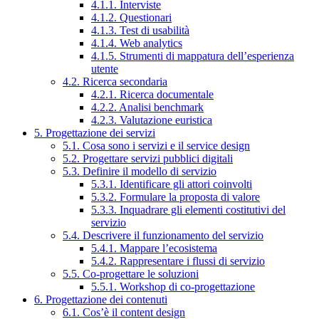
4.1.1. Interviste
4.1.2. Questionari
4.1.3. Test di usabilità
4.1.4. Web analytics
4.1.5. Strumenti di mappatura dell’esperienza
utente
4.2. Ricerca secondaria
4.2.1. Ricerca documentale
4.2.2. Analisi benchmark
4.2.3. Valutazione euristica
5. Progettazione dei servizi
5.1. Cosa sono i servizi e il service design
5.2. Progettare servizi pubblici digitali
5.3. Definire il modello di servizio
5.3.1. Identificare gli attori coinvolti
5.3.2. Formulare la proposta di valore
5.3.3. Inquadrare gli elementi costitutivi del
servizio
5.4. Descrivere il funzionamento del servizio
5.4.1. Mappare l’ecosistema
5.4.2. Rappresentare i flussi di servizio
5.5. Co-progettare le soluzioni
5.5.1. Workshop di co-progettazione
6. Progettazione dei contenuti
6.1. Cos’è il content design