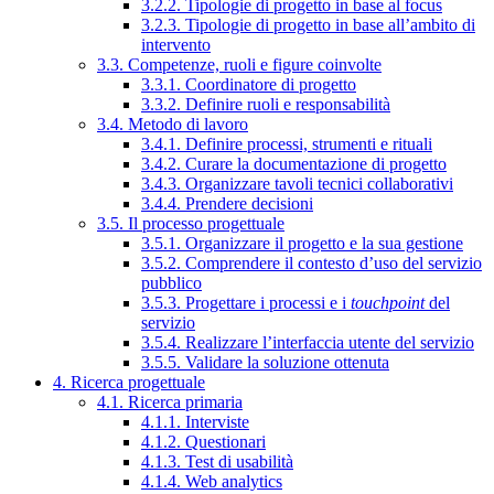
3.2.2. Tipologie di progetto in base al focus
3.2.3. Tipologie di progetto in base all’ambito di
intervento
3.3. Competenze, ruoli e figure coinvolte
3.3.1. Coordinatore di progetto
3.3.2. Definire ruoli e responsabilità
3.4. Metodo di lavoro
3.4.1. Definire processi, strumenti e rituali
3.4.2. Curare la documentazione di progetto
3.4.3. Organizzare tavoli tecnici collaborativi
3.4.4. Prendere decisioni
3.5. Il processo progettuale
3.5.1. Organizzare il progetto e la sua gestione
3.5.2. Comprendere il contesto d’uso del servizio
pubblico
3.5.3. Progettare i processi e i
touchpoint
del
servizio
3.5.4. Realizzare l’interfaccia utente del servizio
3.5.5. Validare la soluzione ottenuta
4. Ricerca progettuale
4.1. Ricerca primaria
4.1.1. Interviste
4.1.2. Questionari
4.1.3. Test di usabilità
4.1.4. Web analytics