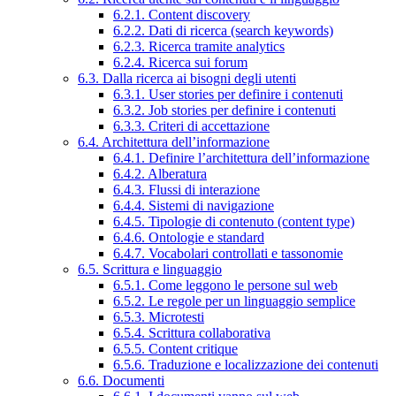
6.2.1. Content discovery
6.2.2. Dati di ricerca (search keywords)
6.2.3. Ricerca tramite analytics
6.2.4. Ricerca sui forum
6.3. Dalla ricerca ai bisogni degli utenti
6.3.1. User stories per definire i contenuti
6.3.2. Job stories per definire i contenuti
6.3.3. Criteri di accettazione
6.4. Architettura dell’informazione
6.4.1. Definire l’architettura dell’informazione
6.4.2. Alberatura
6.4.3. Flussi di interazione
6.4.4. Sistemi di navigazione
6.4.5. Tipologie di contenuto (content type)
6.4.6. Ontologie e standard
6.4.7. Vocabolari controllati e tassonomie
6.5. Scrittura e linguaggio
6.5.1. Come leggono le persone sul web
6.5.2. Le regole per un linguaggio semplice
6.5.3. Microtesti
6.5.4. Scrittura collaborativa
6.5.5. Content critique
6.5.6. Traduzione e localizzazione dei contenuti
6.6. Documenti