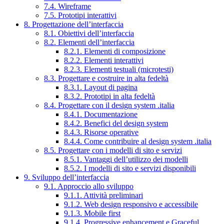
7.4. Wireframe
7.5. Prototipi interattivi
8. Progettazione dell’interfaccia
8.1. Obiettivi dell’interfaccia
8.2. Elementi dell’interfaccia
8.2.1. Elementi di composizione
8.2.2. Elementi interattivi
8.2.3. Elementi testuali (microtesti)
8.3. Progettare e costruire in alta fedeltà
8.3.1. Layout di pagina
8.3.2. Prototipi in alta fedeltà
8.4. Progettare con il design system .italia
8.4.1. Documentazione
8.4.2. Benefici del design system
8.4.3. Risorse operative
8.4.4. Come contribuire al design system .italia
8.5. Progettare con i modelli di sito e servizi
8.5.1. Vantaggi dell’utilizzo dei modelli
8.5.2. I modelli di sito e servizi disponibili
9. Sviluppo dell’interfaccia
9.1. Approccio allo sviluppo
9.1.1. Attività preliminari
9.1.2. Web design responsivo e accessibile
9.1.3. Mobile first
9.1.4. Progressive enhancement e Graceful