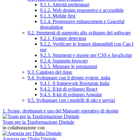
9.1.1. Attività preliminari
9.1.2. Web design responsivo e accessibile
9.1.3. Mobile first
9.1.4. Progressive enhancement e Graceful
degradation
9.2. Strumenti di supporto allo sviluppo del software
9.2.1. Feature detection
9.2.2. Verificare le feature disponibili con Can I
use
9.2.3. Strumenti e risorse per CSS e JavaScript
9.2.4. Supporto browser
9.2.5. Misurare le prestazioni
9.3. Catalogo del riuso
9.4. Sviluppare con il design system .italia
9.4.1. Il framework Bootstrap Italia
9.4.2. Il kit di sviluppo React
9.4.3. Il kit di sviluppo Angular
9.5. Sviluppare con i modelli di sito e servizi
1. Scopo, destinatari e uso del Manuale operativo di design
Team per la Trasformazione Digitale
in collaborazione con
Agenzia per l'Italia Digitale