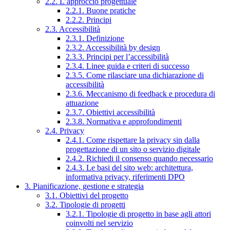
2.2. L’approccio progettuale
2.2.1. Buone pratiche
2.2.2. Principi
2.3. Accessibilità
2.3.1. Definizione
2.3.2. Accessibilità by design
2.3.3. Principi per l’accessibilità
2.3.4. Linee guida e criteri di successo
2.3.5. Come rilasciare una dichiarazione di
accessibilità
2.3.6. Meccanismo di feedback e procedura di
attuazione
2.3.7. Obiettivi accessibilità
2.3.8. Normativa e approfondimenti
2.4. Privacy
2.4.1. Come rispettare la privacy sin dalla
progettazione di un sito o servizio digitale
2.4.2. Richiedi il consenso quando necessario
2.4.3. Le basi del sito web: architettura,
informativa privacy, riferimenti DPO
3. Pianificazione, gestione e strategia
3.1. Obiettivi del progetto
3.2. Tipologie di progetti
3.2.1. Tipologie di progetto in base agli attori
coinvolti nel servizio