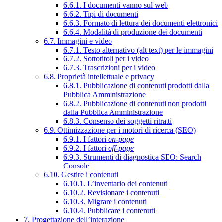
6.6.1. I documenti vanno sul web
6.6.2. Tipi di documenti
6.6.3. Formato di lettura dei documenti elettronici
6.6.4. Modalità di produzione dei documenti
6.7. Immagini e video
6.7.1. Testo alternativo (alt text) per le immagini
6.7.2. Sottotitoli per i video
6.7.3. Trascrizioni per i video
6.8. Proprietà intellettuale e privacy
6.8.1. Pubblicazione di contenuti prodotti dalla
Pubblica Amministrazione
6.8.2. Pubblicazione di contenuti non prodotti
dalla Pubblica Amministrazione
6.8.3. Consenso dei soggetti ritratti
6.9. Ottimizzazione per i motori di ricerca (SEO)
6.9.1. I fattori
on-page
6.9.2. I fattori
off-page
6.9.3. Strumenti di diagnostica SEO: Search
Console
6.10. Gestire i contenuti
6.10.1. L’inventario dei contenuti
6.10.2. Revisionare i contenuti
6.10.3. Migrare i contenuti
6.10.4. Pubblicare i contenuti
7. Progettazione dell’interazione