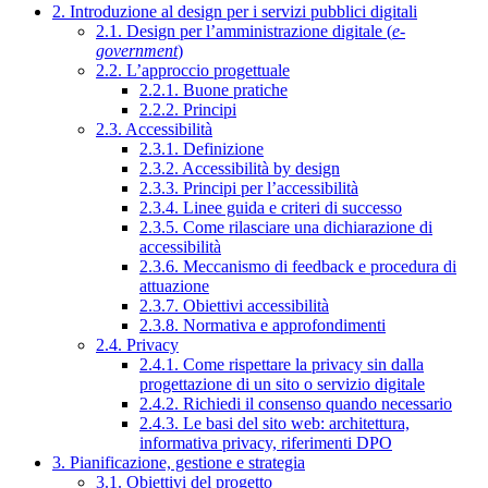
2. Introduzione al design per i servizi pubblici digitali
2.1. Design per l’amministrazione digitale (
e-
government
)
2.2. L’approccio progettuale
2.2.1. Buone pratiche
2.2.2. Principi
2.3. Accessibilità
2.3.1. Definizione
2.3.2. Accessibilità by design
2.3.3. Principi per l’accessibilità
2.3.4. Linee guida e criteri di successo
2.3.5. Come rilasciare una dichiarazione di
accessibilità
2.3.6. Meccanismo di feedback e procedura di
attuazione
2.3.7. Obiettivi accessibilità
2.3.8. Normativa e approfondimenti
2.4. Privacy
2.4.1. Come rispettare la privacy sin dalla
progettazione di un sito o servizio digitale
2.4.2. Richiedi il consenso quando necessario
2.4.3. Le basi del sito web: architettura,
informativa privacy, riferimenti DPO
3. Pianificazione, gestione e strategia
3.1. Obiettivi del progetto