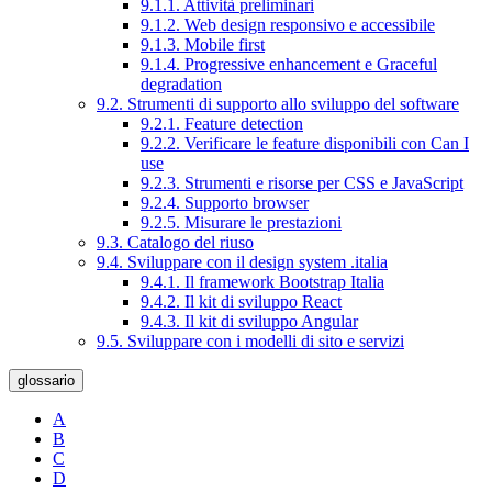
9.1.1. Attività preliminari
9.1.2. Web design responsivo e accessibile
9.1.3. Mobile first
9.1.4. Progressive enhancement e Graceful
degradation
9.2. Strumenti di supporto allo sviluppo del software
9.2.1. Feature detection
9.2.2. Verificare le feature disponibili con Can I
use
9.2.3. Strumenti e risorse per CSS e JavaScript
9.2.4. Supporto browser
9.2.5. Misurare le prestazioni
9.3. Catalogo del riuso
9.4. Sviluppare con il design system .italia
9.4.1. Il framework Bootstrap Italia
9.4.2. Il kit di sviluppo React
9.4.3. Il kit di sviluppo Angular
9.5. Sviluppare con i modelli di sito e servizi
glossario
A
B
C
D