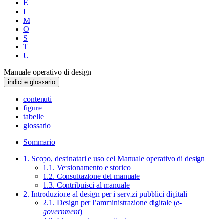
E
I
M
O
S
T
U
Manuale operativo di design
indici e glossario
contenuti
figure
tabelle
glossario
Sommario
1. Scopo, destinatari e uso del Manuale operativo di design
1.1. Versionamento e storico
1.2. Consultazione del manuale
1.3. Contribuisci al manuale
2. Introduzione al design per i servizi pubblici digitali
2.1. Design per l’amministrazione digitale (
e-
government
)