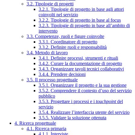
3.2. Tipologie di progetti
3.2.1. Tipologie di progetto in base agli attori
coinvolti nel servizio
3.2.2. Tipologie di progetto in base al focus
3.2.3. Tipologie di progetto in base all’ambito di
intervento
3.3. Competenze, ruoli e figure coinvolte
3.3.1. Coordinatore di progetto
3.3.2. Definire ruoli e responsabilità
3.4. Metodo di lavoro
3.4.1. Definire processi, strumenti e rituali
3.4.2. Curare la documentazione di progetto
3.4.3. Organizzare tavoli tecnici collaborativi
3.4.4. Prendere decisioni
3.5. Il processo progettuale
3.5.1. Organizzare il progetto e la sua gestione
3.5.2. Comprendere il contesto d’uso del servizio
pubblico
3.5.3. Progettare i processi e i
touchpoint
del
servizio
3.5.4. Realizzare l’interfaccia utente del servizio
3.5.5. Validare la soluzione ottenuta
4. Ricerca progettuale
4.1. Ricerca primaria
4.1.1. Interviste