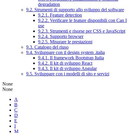
degradation
9.2. Strumenti di supporto allo sviluppo del software
9.2.1. Feature detection
9.2.2. Verificare le feature disponibili con Can I
use
9.2.3. Strumenti e risorse per CSS e JavaScript
9.2.4. Supporto browser
9.2.5. Misurare le prestazioni
9.3. Catalogo del riuso
9.4. Sviluppare con il design system .italia
9.4.1. Il framework Bootstrap Italia
9.4.2. Il kit di sviluppo React
9.4.3. Il kit di sviluppo Angular
9.5. Sviluppare con i modelli di sito e servizi
None
None
A
B
C
D
E
I
M