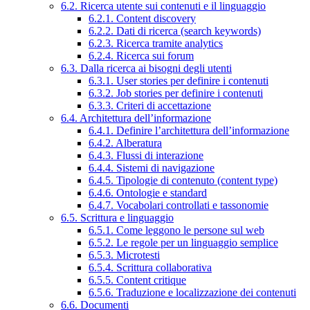
6.2. Ricerca utente sui contenuti e il linguaggio
6.2.1. Content discovery
6.2.2. Dati di ricerca (search keywords)
6.2.3. Ricerca tramite analytics
6.2.4. Ricerca sui forum
6.3. Dalla ricerca ai bisogni degli utenti
6.3.1. User stories per definire i contenuti
6.3.2. Job stories per definire i contenuti
6.3.3. Criteri di accettazione
6.4. Architettura dell’informazione
6.4.1. Definire l’architettura dell’informazione
6.4.2. Alberatura
6.4.3. Flussi di interazione
6.4.4. Sistemi di navigazione
6.4.5. Tipologie di contenuto (content type)
6.4.6. Ontologie e standard
6.4.7. Vocabolari controllati e tassonomie
6.5. Scrittura e linguaggio
6.5.1. Come leggono le persone sul web
6.5.2. Le regole per un linguaggio semplice
6.5.3. Microtesti
6.5.4. Scrittura collaborativa
6.5.5. Content critique
6.5.6. Traduzione e localizzazione dei contenuti
6.6. Documenti