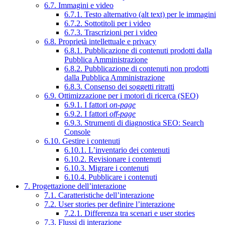
6.7. Immagini e video
6.7.1. Testo alternativo (alt text) per le immagini
6.7.2. Sottotitoli per i video
6.7.3. Trascrizioni per i video
6.8. Proprietà intellettuale e privacy
6.8.1. Pubblicazione di contenuti prodotti dalla
Pubblica Amministrazione
6.8.2. Pubblicazione di contenuti non prodotti
dalla Pubblica Amministrazione
6.8.3. Consenso dei soggetti ritratti
6.9. Ottimizzazione per i motori di ricerca (SEO)
6.9.1. I fattori
on-page
6.9.2. I fattori
off-page
6.9.3. Strumenti di diagnostica SEO: Search
Console
6.10. Gestire i contenuti
6.10.1. L’inventario dei contenuti
6.10.2. Revisionare i contenuti
6.10.3. Migrare i contenuti
6.10.4. Pubblicare i contenuti
7. Progettazione dell’interazione
7.1. Caratteristiche dell’interazione
7.2. User stories per definire l’interazione
7.2.1. Differenza tra scenari e user stories
7.3. Flussi di interazione