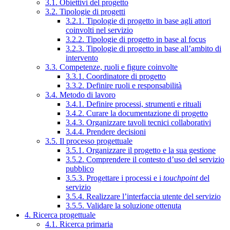
3.1. Obiettivi del progetto
3.2. Tipologie di progetti
3.2.1. Tipologie di progetto in base agli attori
coinvolti nel servizio
3.2.2. Tipologie di progetto in base al focus
3.2.3. Tipologie di progetto in base all’ambito di
intervento
3.3. Competenze, ruoli e figure coinvolte
3.3.1. Coordinatore di progetto
3.3.2. Definire ruoli e responsabilità
3.4. Metodo di lavoro
3.4.1. Definire processi, strumenti e rituali
3.4.2. Curare la documentazione di progetto
3.4.3. Organizzare tavoli tecnici collaborativi
3.4.4. Prendere decisioni
3.5. Il processo progettuale
3.5.1. Organizzare il progetto e la sua gestione
3.5.2. Comprendere il contesto d’uso del servizio
pubblico
3.5.3. Progettare i processi e i
touchpoint
del
servizio
3.5.4. Realizzare l’interfaccia utente del servizio
3.5.5. Validare la soluzione ottenuta
4. Ricerca progettuale
4.1. Ricerca primaria