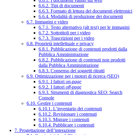
6.6.1. I documenti vanno sul web
6.6.2. Tipi di documenti
6.6.3. Formato di lettura dei documenti elettronici
6.6.4. Modalità di produzione dei documenti
6.7. Immagini e video
6.7.1. Testo alternativo (alt text) per le immagini
6.7.2. Sottotitoli per i video
6.7.3. Trascrizioni per i video
6.8. Proprietà intellettuale e privacy
6.8.1. Pubblicazione di contenuti prodotti dalla
Pubblica Amministrazione
6.8.2. Pubblicazione di contenuti non prodotti
dalla Pubblica Amministrazione
6.8.3. Consenso dei soggetti ritratti
6.9. Ottimizzazione per i motori di ricerca (SEO)
6.9.1. I fattori
on-page
6.9.2. I fattori
off-page
6.9.3. Strumenti di diagnostica SEO: Search
Console
6.10. Gestire i contenuti
6.10.1. L’inventario dei contenuti
6.10.2. Revisionare i contenuti
6.10.3. Migrare i contenuti
6.10.4. Pubblicare i contenuti
7. Progettazione dell’interazione