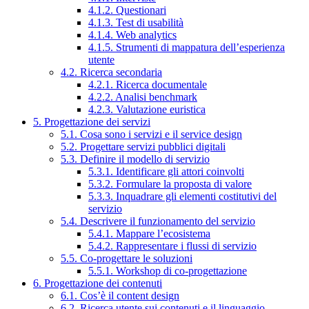
4.1.2. Questionari
4.1.3. Test di usabilità
4.1.4. Web analytics
4.1.5. Strumenti di mappatura dell’esperienza
utente
4.2. Ricerca secondaria
4.2.1. Ricerca documentale
4.2.2. Analisi benchmark
4.2.3. Valutazione euristica
5. Progettazione dei servizi
5.1. Cosa sono i servizi e il service design
5.2. Progettare servizi pubblici digitali
5.3. Definire il modello di servizio
5.3.1. Identificare gli attori coinvolti
5.3.2. Formulare la proposta di valore
5.3.3. Inquadrare gli elementi costitutivi del
servizio
5.4. Descrivere il funzionamento del servizio
5.4.1. Mappare l’ecosistema
5.4.2. Rappresentare i flussi di servizio
5.5. Co-progettare le soluzioni
5.5.1. Workshop di co-progettazione
6. Progettazione dei contenuti
6.1. Cos’è il content design
6.2. Ricerca utente sui contenuti e il linguaggio