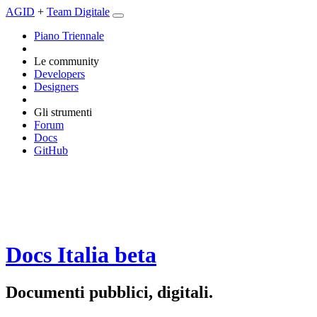
AGID
+
Team Digitale
Piano Triennale
Le community
Developers
Designers
Gli strumenti
Forum
Docs
GitHub
Docs Italia
beta
Documenti pubblici, digitali.