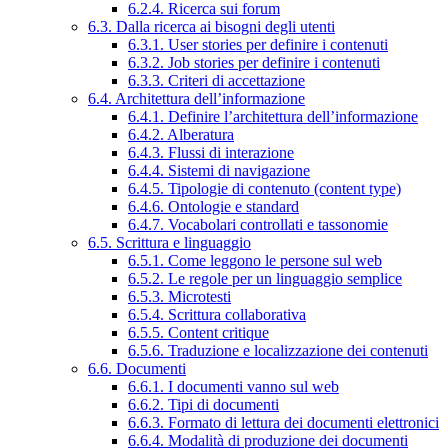
6.2.4. Ricerca sui forum
6.3. Dalla ricerca ai bisogni degli utenti
6.3.1. User stories per definire i contenuti
6.3.2. Job stories per definire i contenuti
6.3.3. Criteri di accettazione
6.4. Architettura dell’informazione
6.4.1. Definire l’architettura dell’informazione
6.4.2. Alberatura
6.4.3. Flussi di interazione
6.4.4. Sistemi di navigazione
6.4.5. Tipologie di contenuto (content type)
6.4.6. Ontologie e standard
6.4.7. Vocabolari controllati e tassonomie
6.5. Scrittura e linguaggio
6.5.1. Come leggono le persone sul web
6.5.2. Le regole per un linguaggio semplice
6.5.3. Microtesti
6.5.4. Scrittura collaborativa
6.5.5. Content critique
6.5.6. Traduzione e localizzazione dei contenuti
6.6. Documenti
6.6.1. I documenti vanno sul web
6.6.2. Tipi di documenti
6.6.3. Formato di lettura dei documenti elettronici
6.6.4. Modalità di produzione dei documenti