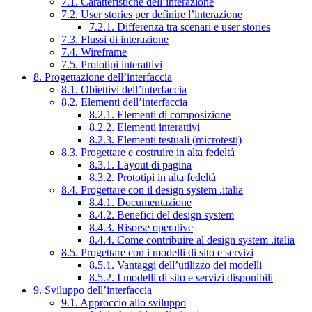
7.1. Caratteristiche dell’interazione
7.2. User stories per definire l’interazione
7.2.1. Differenza tra scenari e user stories
7.3. Flussi di interazione
7.4. Wireframe
7.5. Prototipi interattivi
8. Progettazione dell’interfaccia
8.1. Obiettivi dell’interfaccia
8.2. Elementi dell’interfaccia
8.2.1. Elementi di composizione
8.2.2. Elementi interattivi
8.2.3. Elementi testuali (microtesti)
8.3. Progettare e costruire in alta fedeltà
8.3.1. Layout di pagina
8.3.2. Prototipi in alta fedeltà
8.4. Progettare con il design system .italia
8.4.1. Documentazione
8.4.2. Benefici del design system
8.4.3. Risorse operative
8.4.4. Come contribuire al design system .italia
8.5. Progettare con i modelli di sito e servizi
8.5.1. Vantaggi dell’utilizzo dei modelli
8.5.2. I modelli di sito e servizi disponibili
9. Sviluppo dell’interfaccia
9.1. Approccio allo sviluppo