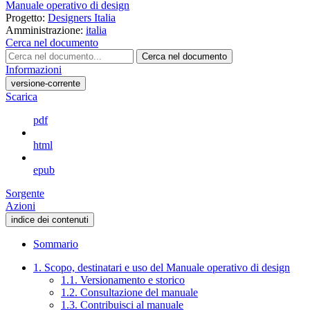
Manuale operativo di design
Progetto:
Designers Italia
Amministrazione:
italia
Cerca nel documento
Cerca nel documento
Informazioni
versione-corrente
Scarica
pdf
html
epub
Sorgente
Azioni
indice dei contenuti
Sommario
1. Scopo, destinatari e uso del Manuale operativo di design
1.1. Versionamento e storico
1.2. Consultazione del manuale
1.3. Contribuisci al manuale