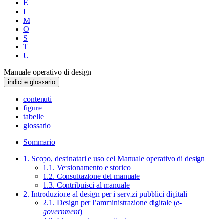
E
I
M
O
S
T
U
Manuale operativo di design
indici e glossario
contenuti
figure
tabelle
glossario
Sommario
1. Scopo, destinatari e uso del Manuale operativo di design
1.1. Versionamento e storico
1.2. Consultazione del manuale
1.3. Contribuisci al manuale
2. Introduzione al design per i servizi pubblici digitali
2.1. Design per l’amministrazione digitale (
e-
government
)