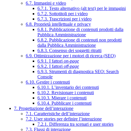
6.7. Immagini e video
6.7.1. Testo alternativo (alt text) per le immagini
6.7.2. Sottotitoli per i video
6.7.3. Trascrizioni per i video
6.8. Proprietà intellettuale e privacy
6.8.1. Pubblicazione di contenuti prodotti dalla
Pubblica Amministrazione
6.8.2. Pubblicazione di contenuti non prodotti
dalla Pubblica Amministrazione
6.8.3. Consenso dei soggetti ritratti
6.9. Ottimizzazione per i motori di ricerca (SEO)
6.9.1. I fattori
on-page
6.9.2. I fattori
off-page
6.9.3. Strumenti di diagnostica SEO: Search
Console
6.10. Gestire i contenuti
6.10.1. L’inventario dei contenuti
6.10.2. Revisionare i contenuti
6.10.3. Migrare i contenuti
6.10.4. Pubblicare i contenuti
7. Progettazione dell’interazione
7.1. Caratteristiche dell’interazione
7.2. User stories per definire l’interazione
7.2.1. Differenza tra scenari e user stories
7.3. Flussi di interazione