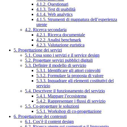
4.1.2. Questionari
4.1.3. Test di usabilità
4.1.4. Web analytics
4.1.5. Strumenti di mappatura dell’esperienza
utente
4.2. Ricerca secondaria
4.2.1. Ricerca documentale
4.2.2. Analisi benchmark
4.2.3. Valutazione euristica
5. Progettazione dei servizi
5.1. Cosa sono i servizi e il service design
5.2. Progettare servizi pubblici digitali
5.3. Definire il modello di servizio
5.3.1. Identificare gli attori coinvolti
5.3.2. Formulare la proposta di valore
5.3.3. Inquadrare gli elementi costitutivi del
servizio
5.4. Descrivere il funzionamento del servizio
5.4.1. Mappare l’ecosistema
5.4.2. Rappresentare i flussi di servizio
5.5. Co-progettare le soluzioni
5.5.1. Workshop di co-progettazione
6. Progettazione dei contenuti
6.1. Cos’è il content design
6.2. Ricerca utente sui contenuti e il linguaggio