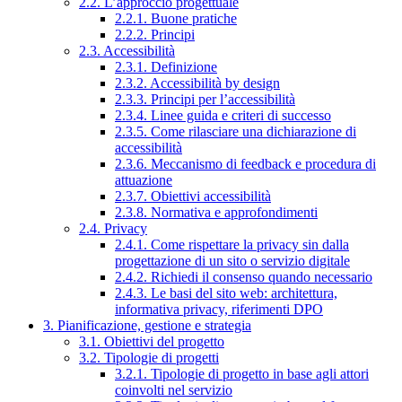
2.2. L’approccio progettuale
2.2.1. Buone pratiche
2.2.2. Principi
2.3. Accessibilità
2.3.1. Definizione
2.3.2. Accessibilità by design
2.3.3. Principi per l’accessibilità
2.3.4. Linee guida e criteri di successo
2.3.5. Come rilasciare una dichiarazione di
accessibilità
2.3.6. Meccanismo di feedback e procedura di
attuazione
2.3.7. Obiettivi accessibilità
2.3.8. Normativa e approfondimenti
2.4. Privacy
2.4.1. Come rispettare la privacy sin dalla
progettazione di un sito o servizio digitale
2.4.2. Richiedi il consenso quando necessario
2.4.3. Le basi del sito web: architettura,
informativa privacy, riferimenti DPO
3. Pianificazione, gestione e strategia
3.1. Obiettivi del progetto
3.2. Tipologie di progetti
3.2.1. Tipologie di progetto in base agli attori
coinvolti nel servizio