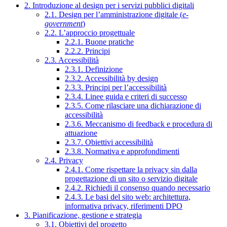
2. Introduzione al design per i servizi pubblici digitali
2.1. Design per l’amministrazione digitale (
e-
government
)
2.2. L’approccio progettuale
2.2.1. Buone pratiche
2.2.2. Principi
2.3. Accessibilità
2.3.1. Definizione
2.3.2. Accessibilità by design
2.3.3. Principi per l’accessibilità
2.3.4. Linee guida e criteri di successo
2.3.5. Come rilasciare una dichiarazione di
accessibilità
2.3.6. Meccanismo di feedback e procedura di
attuazione
2.3.7. Obiettivi accessibilità
2.3.8. Normativa e approfondimenti
2.4. Privacy
2.4.1. Come rispettare la privacy sin dalla
progettazione di un sito o servizio digitale
2.4.2. Richiedi il consenso quando necessario
2.4.3. Le basi del sito web: architettura,
informativa privacy, riferimenti DPO
3. Pianificazione, gestione e strategia
3.1. Obiettivi del progetto