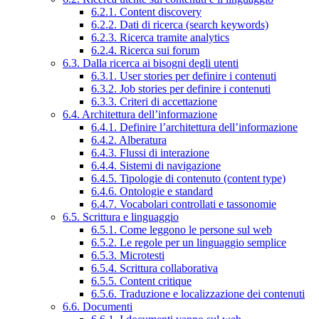
6.2.1. Content discovery
6.2.2. Dati di ricerca (search keywords)
6.2.3. Ricerca tramite analytics
6.2.4. Ricerca sui forum
6.3. Dalla ricerca ai bisogni degli utenti
6.3.1. User stories per definire i contenuti
6.3.2. Job stories per definire i contenuti
6.3.3. Criteri di accettazione
6.4. Architettura dell’informazione
6.4.1. Definire l’architettura dell’informazione
6.4.2. Alberatura
6.4.3. Flussi di interazione
6.4.4. Sistemi di navigazione
6.4.5. Tipologie di contenuto (content type)
6.4.6. Ontologie e standard
6.4.7. Vocabolari controllati e tassonomie
6.5. Scrittura e linguaggio
6.5.1. Come leggono le persone sul web
6.5.2. Le regole per un linguaggio semplice
6.5.3. Microtesti
6.5.4. Scrittura collaborativa
6.5.5. Content critique
6.5.6. Traduzione e localizzazione dei contenuti
6.6. Documenti