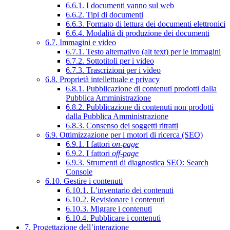
6.6.1. I documenti vanno sul web
6.6.2. Tipi di documenti
6.6.3. Formato di lettura dei documenti elettronici
6.6.4. Modalità di produzione dei documenti
6.7. Immagini e video
6.7.1. Testo alternativo (alt text) per le immagini
6.7.2. Sottotitoli per i video
6.7.3. Trascrizioni per i video
6.8. Proprietà intellettuale e privacy
6.8.1. Pubblicazione di contenuti prodotti dalla
Pubblica Amministrazione
6.8.2. Pubblicazione di contenuti non prodotti
dalla Pubblica Amministrazione
6.8.3. Consenso dei soggetti ritratti
6.9. Ottimizzazione per i motori di ricerca (SEO)
6.9.1. I fattori
on-page
6.9.2. I fattori
off-page
6.9.3. Strumenti di diagnostica SEO: Search
Console
6.10. Gestire i contenuti
6.10.1. L’inventario dei contenuti
6.10.2. Revisionare i contenuti
6.10.3. Migrare i contenuti
6.10.4. Pubblicare i contenuti
7. Progettazione dell’interazione