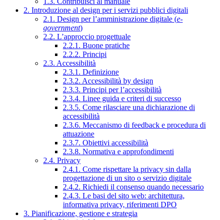
1.3. Contribuisci al manuale
2. Introduzione al design per i servizi pubblici digitali
2.1. Design per l’amministrazione digitale (
e-
government
)
2.2. L’approccio progettuale
2.2.1. Buone pratiche
2.2.2. Principi
2.3. Accessibilità
2.3.1. Definizione
2.3.2. Accessibilità by design
2.3.3. Principi per l’accessibilità
2.3.4. Linee guida e criteri di successo
2.3.5. Come rilasciare una dichiarazione di
accessibilità
2.3.6. Meccanismo di feedback e procedura di
attuazione
2.3.7. Obiettivi accessibilità
2.3.8. Normativa e approfondimenti
2.4. Privacy
2.4.1. Come rispettare la privacy sin dalla
progettazione di un sito o servizio digitale
2.4.2. Richiedi il consenso quando necessario
2.4.3. Le basi del sito web: architettura,
informativa privacy, riferimenti DPO
3. Pianificazione, gestione e strategia