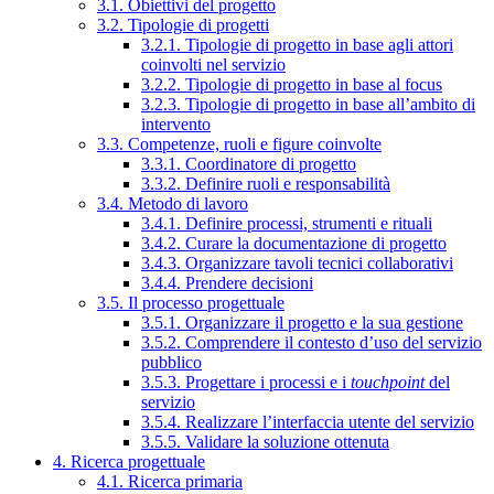
3.1. Obiettivi del progetto
3.2. Tipologie di progetti
3.2.1. Tipologie di progetto in base agli attori
coinvolti nel servizio
3.2.2. Tipologie di progetto in base al focus
3.2.3. Tipologie di progetto in base all’ambito di
intervento
3.3. Competenze, ruoli e figure coinvolte
3.3.1. Coordinatore di progetto
3.3.2. Definire ruoli e responsabilità
3.4. Metodo di lavoro
3.4.1. Definire processi, strumenti e rituali
3.4.2. Curare la documentazione di progetto
3.4.3. Organizzare tavoli tecnici collaborativi
3.4.4. Prendere decisioni
3.5. Il processo progettuale
3.5.1. Organizzare il progetto e la sua gestione
3.5.2. Comprendere il contesto d’uso del servizio
pubblico
3.5.3. Progettare i processi e i
touchpoint
del
servizio
3.5.4. Realizzare l’interfaccia utente del servizio
3.5.5. Validare la soluzione ottenuta
4. Ricerca progettuale
4.1. Ricerca primaria