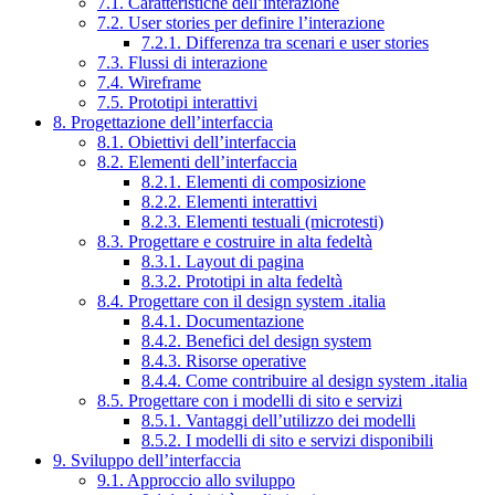
7.1. Caratteristiche dell’interazione
7.2. User stories per definire l’interazione
7.2.1. Differenza tra scenari e user stories
7.3. Flussi di interazione
7.4. Wireframe
7.5. Prototipi interattivi
8. Progettazione dell’interfaccia
8.1. Obiettivi dell’interfaccia
8.2. Elementi dell’interfaccia
8.2.1. Elementi di composizione
8.2.2. Elementi interattivi
8.2.3. Elementi testuali (microtesti)
8.3. Progettare e costruire in alta fedeltà
8.3.1. Layout di pagina
8.3.2. Prototipi in alta fedeltà
8.4. Progettare con il design system .italia
8.4.1. Documentazione
8.4.2. Benefici del design system
8.4.3. Risorse operative
8.4.4. Come contribuire al design system .italia
8.5. Progettare con i modelli di sito e servizi
8.5.1. Vantaggi dell’utilizzo dei modelli
8.5.2. I modelli di sito e servizi disponibili
9. Sviluppo dell’interfaccia
9.1. Approccio allo sviluppo