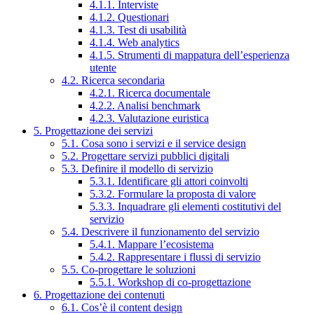
4.1.1. Interviste
4.1.2. Questionari
4.1.3. Test di usabilità
4.1.4. Web analytics
4.1.5. Strumenti di mappatura dell’esperienza
utente
4.2. Ricerca secondaria
4.2.1. Ricerca documentale
4.2.2. Analisi benchmark
4.2.3. Valutazione euristica
5. Progettazione dei servizi
5.1. Cosa sono i servizi e il service design
5.2. Progettare servizi pubblici digitali
5.3. Definire il modello di servizio
5.3.1. Identificare gli attori coinvolti
5.3.2. Formulare la proposta di valore
5.3.3. Inquadrare gli elementi costitutivi del
servizio
5.4. Descrivere il funzionamento del servizio
5.4.1. Mappare l’ecosistema
5.4.2. Rappresentare i flussi di servizio
5.5. Co-progettare le soluzioni
5.5.1. Workshop di co-progettazione
6. Progettazione dei contenuti
6.1. Cos’è il content design