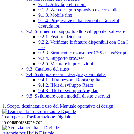
9.1.1. Attività preliminari
9.1.2. Web design responsivo e accessibile
9.1.3. Mobile first
9.1.4. Progressive enhancement e Graceful
degradation
9.2. Strumenti di supporto allo sviluppo del software
9.2.1. Feature detection
9.2.2. Verificare le feature disponibili con Can I
use
9.2.3. Strumenti e risorse per CSS e JavaScript
9.2.4. Supporto browser
9.2.5. Misurare le prestazioni
9.3. Catalogo del riuso
9.4. Sviluppare con il design system .italia
9.4.1. Il framework Bootstrap Italia
9.4.2. Il kit di sviluppo React
9.4.3. Il kit di sviluppo Angular
9.5. Sviluppare con i modelli di sito e servizi
1. Scopo, destinatari e uso del Manuale operativo di design
Team per la Trasformazione Digitale
in collaborazione con
Agenzia per l'Italia Digitale