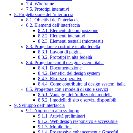
7.4. Wireframe
7.5. Prototipi interattivi
8. Progettazione dell’interfaccia
8.1. Obiettivi dell’interfaccia
8.2. Elementi dell’interfaccia
8.2.1. Elementi di composizione
8.2.2. Elementi interattivi
8.2.3. Elementi testuali (microtesti)
8.3. Progettare e costruire in alta fedeltà
8.3.1. Layout di pagina
8.3.2. Prototipi in alta fedeltà
8.4. Progettare con il design system .italia
8.4.1. Documentazione
8.4.2. Benefici del design system
8.4.3. Risorse operative
8.4.4. Come contribuire al design system .italia
8.5. Progettare con i modelli di sito e servizi
8.5.1. Vantaggi dell’utilizzo dei modelli
8.5.2. I modelli di sito e servizi disponibili
9. Sviluppo dell’interfaccia
9.1. Approccio allo sviluppo
9.1.1. Attività preliminari
9.1.2. Web design responsivo e accessibile
9.1.3. Mobile first
9.1.4. Progressive enhancement e Graceful