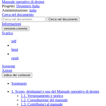
Manuale operativo di design
Progetto:
Designers Italia
Amministrazione:
italia
Cerca nel documento
Cerca nel documento
Informazioni
versione-corrente
Scarica
pdf
html
epub
Sorgente
Azioni
indice dei contenuti
Sommario
1. Scopo, destinatari e uso del Manuale operativo di design
1.1. Versionamento e storico
1.2. Consultazione del manuale
1.3. Contribuisci al manuale