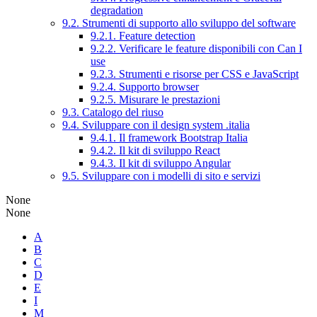
degradation
9.2. Strumenti di supporto allo sviluppo del software
9.2.1. Feature detection
9.2.2. Verificare le feature disponibili con Can I
use
9.2.3. Strumenti e risorse per CSS e JavaScript
9.2.4. Supporto browser
9.2.5. Misurare le prestazioni
9.3. Catalogo del riuso
9.4. Sviluppare con il design system .italia
9.4.1. Il framework Bootstrap Italia
9.4.2. Il kit di sviluppo React
9.4.3. Il kit di sviluppo Angular
9.5. Sviluppare con i modelli di sito e servizi
None
None
A
B
C
D
E
I
M