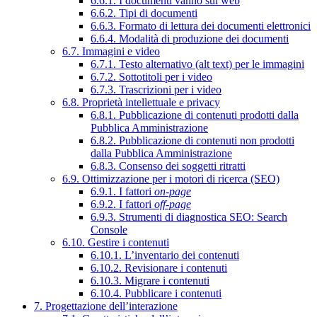
6.6.1. I documenti vanno sul web
6.6.2. Tipi di documenti
6.6.3. Formato di lettura dei documenti elettronici
6.6.4. Modalità di produzione dei documenti
6.7. Immagini e video
6.7.1. Testo alternativo (alt text) per le immagini
6.7.2. Sottotitoli per i video
6.7.3. Trascrizioni per i video
6.8. Proprietà intellettuale e privacy
6.8.1. Pubblicazione di contenuti prodotti dalla
Pubblica Amministrazione
6.8.2. Pubblicazione di contenuti non prodotti
dalla Pubblica Amministrazione
6.8.3. Consenso dei soggetti ritratti
6.9. Ottimizzazione per i motori di ricerca (SEO)
6.9.1. I fattori
on-page
6.9.2. I fattori
off-page
6.9.3. Strumenti di diagnostica SEO: Search
Console
6.10. Gestire i contenuti
6.10.1. L’inventario dei contenuti
6.10.2. Revisionare i contenuti
6.10.3. Migrare i contenuti
6.10.4. Pubblicare i contenuti
7. Progettazione dell’interazione