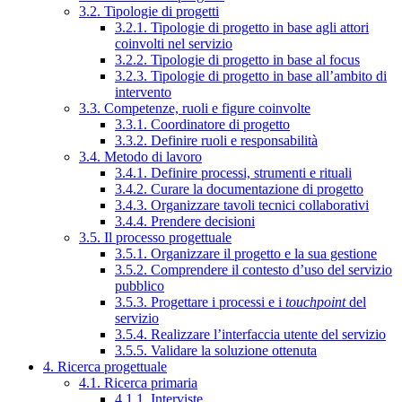
3.2. Tipologie di progetti
3.2.1. Tipologie di progetto in base agli attori
coinvolti nel servizio
3.2.2. Tipologie di progetto in base al focus
3.2.3. Tipologie di progetto in base all’ambito di
intervento
3.3. Competenze, ruoli e figure coinvolte
3.3.1. Coordinatore di progetto
3.3.2. Definire ruoli e responsabilità
3.4. Metodo di lavoro
3.4.1. Definire processi, strumenti e rituali
3.4.2. Curare la documentazione di progetto
3.4.3. Organizzare tavoli tecnici collaborativi
3.4.4. Prendere decisioni
3.5. Il processo progettuale
3.5.1. Organizzare il progetto e la sua gestione
3.5.2. Comprendere il contesto d’uso del servizio
pubblico
3.5.3. Progettare i processi e i
touchpoint
del
servizio
3.5.4. Realizzare l’interfaccia utente del servizio
3.5.5. Validare la soluzione ottenuta
4. Ricerca progettuale
4.1. Ricerca primaria
4.1.1. Interviste