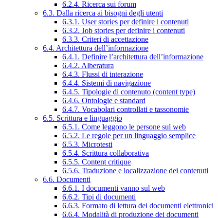
6.2.4. Ricerca sui forum
6.3. Dalla ricerca ai bisogni degli utenti
6.3.1. User stories per definire i contenuti
6.3.2. Job stories per definire i contenuti
6.3.3. Criteri di accettazione
6.4. Architettura dell’informazione
6.4.1. Definire l’architettura dell’informazione
6.4.2. Alberatura
6.4.3. Flussi di interazione
6.4.4. Sistemi di navigazione
6.4.5. Tipologie di contenuto (content type)
6.4.6. Ontologie e standard
6.4.7. Vocabolari controllati e tassonomie
6.5. Scrittura e linguaggio
6.5.1. Come leggono le persone sul web
6.5.2. Le regole per un linguaggio semplice
6.5.3. Microtesti
6.5.4. Scrittura collaborativa
6.5.5. Content critique
6.5.6. Traduzione e localizzazione dei contenuti
6.6. Documenti
6.6.1. I documenti vanno sul web
6.6.2. Tipi di documenti
6.6.3. Formato di lettura dei documenti elettronici
6.6.4. Modalità di produzione dei documenti