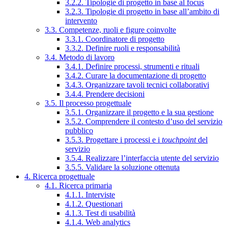
3.2.2. Tipologie di progetto in base al focus
3.2.3. Tipologie di progetto in base all’ambito di
intervento
3.3. Competenze, ruoli e figure coinvolte
3.3.1. Coordinatore di progetto
3.3.2. Definire ruoli e responsabilità
3.4. Metodo di lavoro
3.4.1. Definire processi, strumenti e rituali
3.4.2. Curare la documentazione di progetto
3.4.3. Organizzare tavoli tecnici collaborativi
3.4.4. Prendere decisioni
3.5. Il processo progettuale
3.5.1. Organizzare il progetto e la sua gestione
3.5.2. Comprendere il contesto d’uso del servizio
pubblico
3.5.3. Progettare i processi e i
touchpoint
del
servizio
3.5.4. Realizzare l’interfaccia utente del servizio
3.5.5. Validare la soluzione ottenuta
4. Ricerca progettuale
4.1. Ricerca primaria
4.1.1. Interviste
4.1.2. Questionari
4.1.3. Test di usabilità
4.1.4. Web analytics