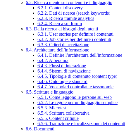
6.2. Ricerca utente sui contenuti e il linguaggio
6.2.1. Content discovery
6.2.2. Dati di ricerca (search keywords)
6.2.3. Ricerca tramite analytics
6.2.4. Ricerca sui forum
6.3. Dalla ricerca ai bisogni degli utenti
6.3.1. User stories per definire i contenuti
6.3.2. Job stories per definire i contenuti
6.3.3. Criteri di accettazione
6.4. Architettura dell’informazione
6.4.1. Definire l’architettura dell’informazione
6.4.2. Alberatura
6.4.3. Flussi di interazione
6.4.4. Sistemi di navigazione
6.4.5. Tipologie di contenuto (content type)
6.4.6. Ontologie e standard
6.4.7. Vocabolari controllati e tassonomie
6.5. Scrittura e linguaggio
6.5.1. Come leggono le persone sul web
6.5.2. Le regole per un linguaggio semplice
6.5.3. Microtesti
6.5.4. Scrittura collaborativa
6.5.5. Content critique
6.5.6. Traduzione e localizzazione dei contenuti
6.6. Documenti