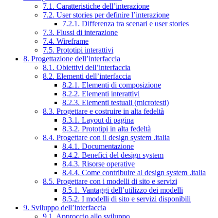
7.1. Caratteristiche dell’interazione
7.2. User stories per definire l’interazione
7.2.1. Differenza tra scenari e user stories
7.3. Flussi di interazione
7.4. Wireframe
7.5. Prototipi interattivi
8. Progettazione dell’interfaccia
8.1. Obiettivi dell’interfaccia
8.2. Elementi dell’interfaccia
8.2.1. Elementi di composizione
8.2.2. Elementi interattivi
8.2.3. Elementi testuali (microtesti)
8.3. Progettare e costruire in alta fedeltà
8.3.1. Layout di pagina
8.3.2. Prototipi in alta fedeltà
8.4. Progettare con il design system .italia
8.4.1. Documentazione
8.4.2. Benefici del design system
8.4.3. Risorse operative
8.4.4. Come contribuire al design system .italia
8.5. Progettare con i modelli di sito e servizi
8.5.1. Vantaggi dell’utilizzo dei modelli
8.5.2. I modelli di sito e servizi disponibili
9. Sviluppo dell’interfaccia
9.1. Approccio allo sviluppo