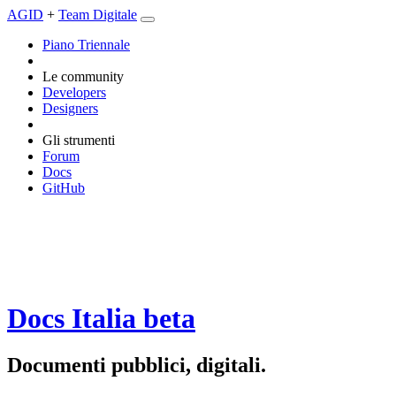
AGID
+
Team Digitale
Piano Triennale
Le community
Developers
Designers
Gli strumenti
Forum
Docs
GitHub
Docs Italia
beta
Documenti pubblici, digitali.