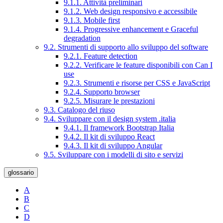
9.1.1. Attività preliminari
9.1.2. Web design responsivo e accessibile
9.1.3. Mobile first
9.1.4. Progressive enhancement e Graceful
degradation
9.2. Strumenti di supporto allo sviluppo del software
9.2.1. Feature detection
9.2.2. Verificare le feature disponibili con Can I
use
9.2.3. Strumenti e risorse per CSS e JavaScript
9.2.4. Supporto browser
9.2.5. Misurare le prestazioni
9.3. Catalogo del riuso
9.4. Sviluppare con il design system .italia
9.4.1. Il framework Bootstrap Italia
9.4.2. Il kit di sviluppo React
9.4.3. Il kit di sviluppo Angular
9.5. Sviluppare con i modelli di sito e servizi
glossario
A
B
C
D