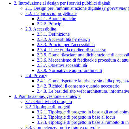
2. Introduzione al design per i servizi pubblici digitali
2.1. Design per l’amministrazione digitale (
e-government
2.2. L’approccio progettuale
2.2.1. Buone pratiche
2.2.2. Principi
2.3. Accessibilità
2.3.1. Definizione
2.3.2. Accessibilità by design
2.3.3. Principi per l’accessibilità
2.3.4. Linee guida e criteri di successo
2.3.5. Come rilasciare una dichiarazione di accessib
2.3.6. Meccanismo di feedback e procedura di attu
2.3.7. Obiettivi accessibilità
2.3.8. Normativa e approfondimenti
2.4. Privacy
2.4.1. Come rispettare la privacy sin dalla progettaz
2.4.2. Richiedi il consenso quando necessario
2.4.3. Le basi del sito web: architettura, informati
3. Pianificazione, gestione e strategia
3.1. Obiettivi del progetto
3.2. Tipologie di progetti
3.2.1. Tipologie di progetto in base agli attori coinv
3.2.2. Tipologie di progetto in base al focus
3.2.3. Tipologie di progetto in base all’ambito di i
3.3. Competenze, ruoli e figure coinvolte