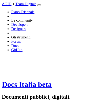
AGID
+
Team Digitale
Piano Triennale
Le community
Developers
Designers
Gli strumenti
Forum
Docs
GitHub
Docs Italia
beta
Documenti pubblici, digitali.