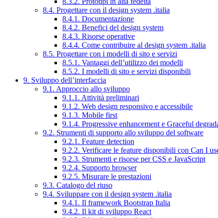
8.3.2. Prototipi in alta fedeltà
8.4. Progettare con il design system .italia
8.4.1. Documentazione
8.4.2. Benefici del design system
8.4.3. Risorse operative
8.4.4. Come contribuire al design system .italia
8.5. Progettare con i modelli di sito e servizi
8.5.1. Vantaggi dell’utilizzo dei modelli
8.5.2. I modelli di sito e servizi disponibili
9. Sviluppo dell’interfaccia
9.1. Approccio allo sviluppo
9.1.1. Attività preliminari
9.1.2. Web design responsivo e accessibile
9.1.3. Mobile first
9.1.4. Progressive enhancement e Graceful degrad
9.2. Strumenti di supporto allo sviluppo del software
9.2.1. Feature detection
9.2.2. Verificare le feature disponibili con Can I us
9.2.3. Strumenti e risorse per CSS e JavaScript
9.2.4. Supporto browser
9.2.5. Misurare le prestazioni
9.3. Catalogo del riuso
9.4. Sviluppare con il design system .italia
9.4.1. Il framework Bootstrap Italia
9.4.2. Il kit di sviluppo React