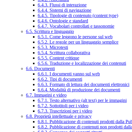
6.4.3. Flussi di interazione
6.4.4. Sistemi di navigazione
6.4.5. Tipologie di contenuto (content type)
6.4.6. Ontologie e standard
6.4.7. Vocabolari controllati e tassonomie
6.5. Scrittura e linguaggio
6.5.1. Come leggono le persone sul web
6.5.2. Le regole per un linguaggio semplice
6.5.3. Microtesti
6.5.4. Scrittura collaborativa
6.5.5. Content critique
6.5.6. Traduzione e localizzazione dei contenuti
6.6. Documenti
6.6.1. I documenti vanno sul web
6.6.2. Tipi di documenti
6.6.3. Formato di lettura dei documenti elettronici
6.6.4. Modalità di produzione dei documenti
6.7. Immagini e video
6.7.1. Testo alternativo (alt text) per le immagini
6.7.2. Sottotitoli per i video
6.7.3. Trascrizioni per i video
6.8. Proprietà intellettuale e privacy
6.8.1. Pubblicazione di contenuti prodotti dalla P
6.8.2. Pubblicazione di contenuti non prodotti dal