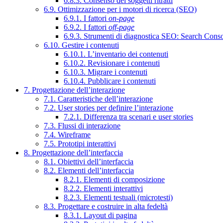
6.8.3. Consenso dei soggetti ritratti
6.9. Ottimizzazione per i motori di ricerca (SEO)
6.9.1. I fattori
on-page
6.9.2. I fattori
off-page
6.9.3. Strumenti di diagnostica SEO: Search Cons
6.10. Gestire i contenuti
6.10.1. L’inventario dei contenuti
6.10.2. Revisionare i contenuti
6.10.3. Migrare i contenuti
6.10.4. Pubblicare i contenuti
7. Progettazione dell’interazione
7.1. Caratteristiche dell’interazione
7.2. User stories per definire l’interazione
7.2.1. Differenza tra scenari e user stories
7.3. Flussi di interazione
7.4. Wireframe
7.5. Prototipi interattivi
8. Progettazione dell’interfaccia
8.1. Obiettivi dell’interfaccia
8.2. Elementi dell’interfaccia
8.2.1. Elementi di composizione
8.2.2. Elementi interattivi
8.2.3. Elementi testuali (microtesti)
8.3. Progettare e costruire in alta fedeltà
8.3.1. Layout di pagina