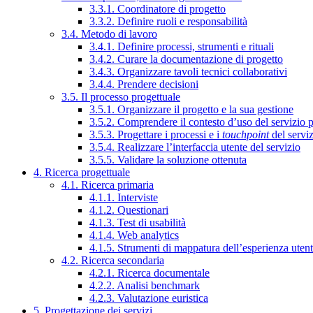
3.3.1. Coordinatore di progetto
3.3.2. Definire ruoli e responsabilità
3.4. Metodo di lavoro
3.4.1. Definire processi, strumenti e rituali
3.4.2. Curare la documentazione di progetto
3.4.3. Organizzare tavoli tecnici collaborativi
3.4.4. Prendere decisioni
3.5. Il processo progettuale
3.5.1. Organizzare il progetto e la sua gestione
3.5.2. Comprendere il contesto d’uso del servizio 
3.5.3. Progettare i processi e i
touchpoint
del servi
3.5.4. Realizzare l’interfaccia utente del servizio
3.5.5. Validare la soluzione ottenuta
4. Ricerca progettuale
4.1. Ricerca primaria
4.1.1. Interviste
4.1.2. Questionari
4.1.3. Test di usabilità
4.1.4. Web analytics
4.1.5. Strumenti di mappatura dell’esperienza uten
4.2. Ricerca secondaria
4.2.1. Ricerca documentale
4.2.2. Analisi benchmark
4.2.3. Valutazione euristica
5. Progettazione dei servizi