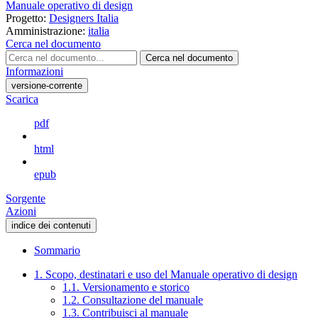
Manuale operativo di design
Progetto:
Designers Italia
Amministrazione:
italia
Cerca nel documento
Cerca nel documento
Informazioni
versione-corrente
Scarica
pdf
html
epub
Sorgente
Azioni
indice dei contenuti
Sommario
1. Scopo, destinatari e uso del Manuale operativo di design
1.1. Versionamento e storico
1.2. Consultazione del manuale
1.3. Contribuisci al manuale