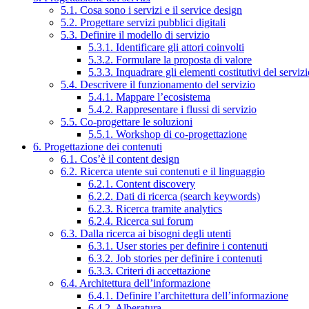
5.1. Cosa sono i servizi e il service design
5.2. Progettare servizi pubblici digitali
5.3. Definire il modello di servizio
5.3.1. Identificare gli attori coinvolti
5.3.2. Formulare la proposta di valore
5.3.3. Inquadrare gli elementi costitutivi del serviz
5.4. Descrivere il funzionamento del servizio
5.4.1. Mappare l’ecosistema
5.4.2. Rappresentare i flussi di servizio
5.5. Co-progettare le soluzioni
5.5.1. Workshop di co-progettazione
6. Progettazione dei contenuti
6.1. Cos’è il content design
6.2. Ricerca utente sui contenuti e il linguaggio
6.2.1. Content discovery
6.2.2. Dati di ricerca (search keywords)
6.2.3. Ricerca tramite analytics
6.2.4. Ricerca sui forum
6.3. Dalla ricerca ai bisogni degli utenti
6.3.1. User stories per definire i contenuti
6.3.2. Job stories per definire i contenuti
6.3.3. Criteri di accettazione
6.4. Architettura dell’informazione
6.4.1. Definire l’architettura dell’informazione
6.4.2. Alberatura