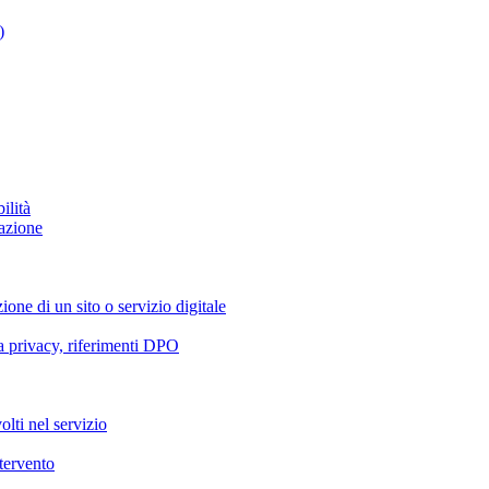
)
ilità
azione
ione di un sito o servizio digitale
va privacy, riferimenti DPO
olti nel servizio
ntervento