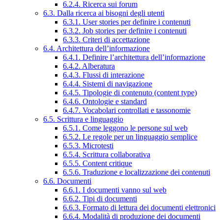
6.2.4. Ricerca sui forum
6.3. Dalla ricerca ai bisogni degli utenti
6.3.1. User stories per definire i contenuti
6.3.2. Job stories per definire i contenuti
6.3.3. Criteri di accettazione
6.4. Architettura dell’informazione
6.4.1. Definire l’architettura dell’informazione
6.4.2. Alberatura
6.4.3. Flussi di interazione
6.4.4. Sistemi di navigazione
6.4.5. Tipologie di contenuto (content type)
6.4.6. Ontologie e standard
6.4.7. Vocabolari controllati e tassonomie
6.5. Scrittura e linguaggio
6.5.1. Come leggono le persone sul web
6.5.2. Le regole per un linguaggio semplice
6.5.3. Microtesti
6.5.4. Scrittura collaborativa
6.5.5. Content critique
6.5.6. Traduzione e localizzazione dei contenuti
6.6. Documenti
6.6.1. I documenti vanno sul web
6.6.2. Tipi di documenti
6.6.3. Formato di lettura dei documenti elettronici
6.6.4. Modalità di produzione dei documenti