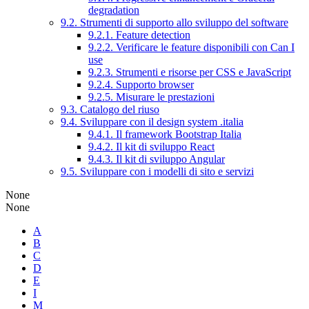
degradation
9.2. Strumenti di supporto allo sviluppo del software
9.2.1. Feature detection
9.2.2. Verificare le feature disponibili con Can I
use
9.2.3. Strumenti e risorse per CSS e JavaScript
9.2.4. Supporto browser
9.2.5. Misurare le prestazioni
9.3. Catalogo del riuso
9.4. Sviluppare con il design system .italia
9.4.1. Il framework Bootstrap Italia
9.4.2. Il kit di sviluppo React
9.4.3. Il kit di sviluppo Angular
9.5. Sviluppare con i modelli di sito e servizi
None
None
A
B
C
D
E
I
M