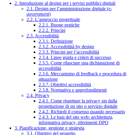
2. Introduzione al design per i servizi pubblici digitali
2.1. Design per l’amministrazione digitale (
e-
government
)
2.2. L’approccio progettuale
2.2.1. Buone pratiche
2.2.2. Principi
2.3. Accessibilità
2.3.1. Definizione
2.3.2. Accessibilità by design
2.3.3. Principi per l’accessibilità
2.3.4. Linee guida e criteri di successo
2.3.5. Come rilasciare una dichiarazione di
accessibilità
2.3.6. Meccanismo di feedback e procedura di
attuazione
2.3.7. Obiettivi accessibilità
2.3.8. Normativa e approfondimenti
2.4. Privacy
2.4.1. Come rispettare la privacy sin dalla
progettazione di un sito o servizio digitale
2.4.2. Richiedi il consenso quando necessario
2.4.3. Le basi del sito web: architettura,
informativa privacy, riferimenti DPO
3. Pianificazione, gestione e strategia
3.1. Obiettivi del progetto