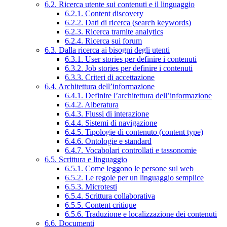
6.2. Ricerca utente sui contenuti e il linguaggio
6.2.1. Content discovery
6.2.2. Dati di ricerca (search keywords)
6.2.3. Ricerca tramite analytics
6.2.4. Ricerca sui forum
6.3. Dalla ricerca ai bisogni degli utenti
6.3.1. User stories per definire i contenuti
6.3.2. Job stories per definire i contenuti
6.3.3. Criteri di accettazione
6.4. Architettura dell’informazione
6.4.1. Definire l’architettura dell’informazione
6.4.2. Alberatura
6.4.3. Flussi di interazione
6.4.4. Sistemi di navigazione
6.4.5. Tipologie di contenuto (content type)
6.4.6. Ontologie e standard
6.4.7. Vocabolari controllati e tassonomie
6.5. Scrittura e linguaggio
6.5.1. Come leggono le persone sul web
6.5.2. Le regole per un linguaggio semplice
6.5.3. Microtesti
6.5.4. Scrittura collaborativa
6.5.5. Content critique
6.5.6. Traduzione e localizzazione dei contenuti
6.6. Documenti