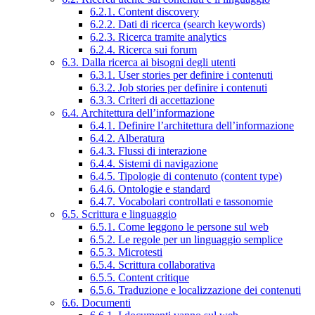
6.2.1. Content discovery
6.2.2. Dati di ricerca (search keywords)
6.2.3. Ricerca tramite analytics
6.2.4. Ricerca sui forum
6.3. Dalla ricerca ai bisogni degli utenti
6.3.1. User stories per definire i contenuti
6.3.2. Job stories per definire i contenuti
6.3.3. Criteri di accettazione
6.4. Architettura dell’informazione
6.4.1. Definire l’architettura dell’informazione
6.4.2. Alberatura
6.4.3. Flussi di interazione
6.4.4. Sistemi di navigazione
6.4.5. Tipologie di contenuto (content type)
6.4.6. Ontologie e standard
6.4.7. Vocabolari controllati e tassonomie
6.5. Scrittura e linguaggio
6.5.1. Come leggono le persone sul web
6.5.2. Le regole per un linguaggio semplice
6.5.3. Microtesti
6.5.4. Scrittura collaborativa
6.5.5. Content critique
6.5.6. Traduzione e localizzazione dei contenuti
6.6. Documenti