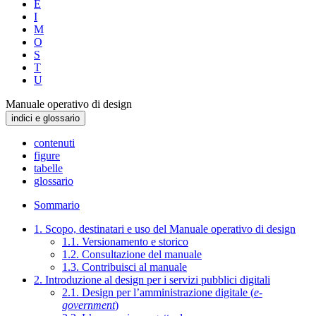
E
I
M
O
S
T
U
Manuale operativo di design
indici e glossario
contenuti
figure
tabelle
glossario
Sommario
1. Scopo, destinatari e uso del Manuale operativo di design
1.1. Versionamento e storico
1.2. Consultazione del manuale
1.3. Contribuisci al manuale
2. Introduzione al design per i servizi pubblici digitali
2.1. Design per l’amministrazione digitale (
e-
government
)