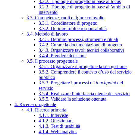
3.2.2. Tipologie di progetto in base al focus
3.2.3. Tipologie di progetto in base all’ambito di
intervento
3.3. Competenze, ruoli e figure coinvolte
3.3.1. Coordinatore di progetto
3.3.2. Definire ruoli e responsabilità
3.4. Metodo di lavoro
3.4.1. Definire processi, strumenti e rituali
3.4.2. Curare la documentazione di progetto
3.4.3. Organizzare tavoli tecnici collaborativi
3.4.4. Prendere decisioni
3.5. Il processo progettuale
3.5.1. Organizzare il progetto e la sua gestione
3.5.2. Comprendere il contesto d’uso del servizio
pubblico
3.5.3. Progettare i processi e i
touchpoint
del
servizio
3.5.4. Realizzare l’interfaccia utente del servizio
3.5.5. Validare la soluzione ottenuta
4. Ricerca progettuale
4.1. Ricerca primaria
4.1.1. Interviste
4.1.2. Questionari
4.1.3. Test di usabilità
4.1.4. Web analytics