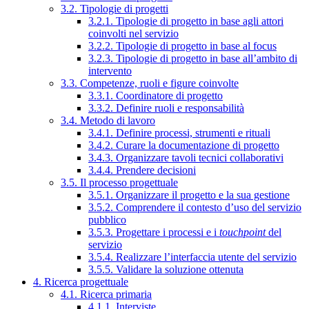
3.2. Tipologie di progetti
3.2.1. Tipologie di progetto in base agli attori
coinvolti nel servizio
3.2.2. Tipologie di progetto in base al focus
3.2.3. Tipologie di progetto in base all’ambito di
intervento
3.3. Competenze, ruoli e figure coinvolte
3.3.1. Coordinatore di progetto
3.3.2. Definire ruoli e responsabilità
3.4. Metodo di lavoro
3.4.1. Definire processi, strumenti e rituali
3.4.2. Curare la documentazione di progetto
3.4.3. Organizzare tavoli tecnici collaborativi
3.4.4. Prendere decisioni
3.5. Il processo progettuale
3.5.1. Organizzare il progetto e la sua gestione
3.5.2. Comprendere il contesto d’uso del servizio
pubblico
3.5.3. Progettare i processi e i
touchpoint
del
servizio
3.5.4. Realizzare l’interfaccia utente del servizio
3.5.5. Validare la soluzione ottenuta
4. Ricerca progettuale
4.1. Ricerca primaria
4.1.1. Interviste