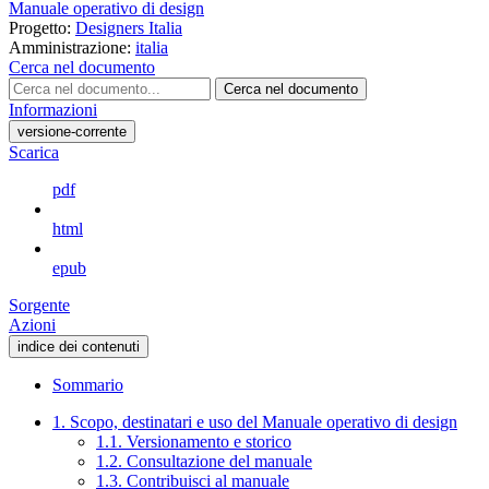
Manuale operativo di design
Progetto:
Designers Italia
Amministrazione:
italia
Cerca nel documento
Cerca nel documento
Informazioni
versione-corrente
Scarica
pdf
html
epub
Sorgente
Azioni
indice dei contenuti
Sommario
1. Scopo, destinatari e uso del Manuale operativo di design
1.1. Versionamento e storico
1.2. Consultazione del manuale
1.3. Contribuisci al manuale