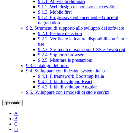
9.1.1. Attività preliminari
9.1.2. Web design responsivo e accessibile
9.1.3. Mobile first
9.1.4. Progressive enhancement e Graceful
degradation
9.2. Strumenti di supporto allo sviluppo del software
9.2.1. Feature detection
9.2.2. Verificare le feature disponibili con Can I
use
9.2.3. Strumenti e risorse per CSS e JavaScript
9.2.4. Supporto browser
9.2.5. Misurare le prestazioni
9.3. Catalogo del riuso
9.4. Sviluppare con il design system .italia
9.4.1. Il framework Bootstrap Italia
9.4.2. Il kit di sviluppo React
9.4.3. Il kit di sviluppo Angular
9.5. Sviluppare con i modelli di sito e servizi
glossario
A
B
C
D