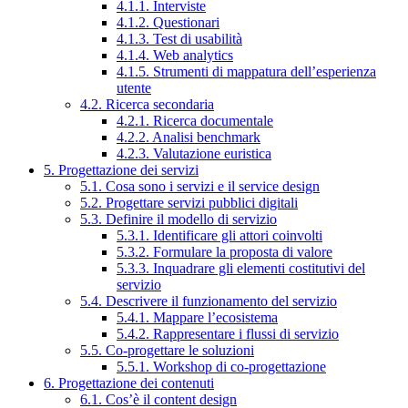
4.1.1. Interviste
4.1.2. Questionari
4.1.3. Test di usabilità
4.1.4. Web analytics
4.1.5. Strumenti di mappatura dell’esperienza
utente
4.2. Ricerca secondaria
4.2.1. Ricerca documentale
4.2.2. Analisi benchmark
4.2.3. Valutazione euristica
5. Progettazione dei servizi
5.1. Cosa sono i servizi e il service design
5.2. Progettare servizi pubblici digitali
5.3. Definire il modello di servizio
5.3.1. Identificare gli attori coinvolti
5.3.2. Formulare la proposta di valore
5.3.3. Inquadrare gli elementi costitutivi del
servizio
5.4. Descrivere il funzionamento del servizio
5.4.1. Mappare l’ecosistema
5.4.2. Rappresentare i flussi di servizio
5.5. Co-progettare le soluzioni
5.5.1. Workshop di co-progettazione
6. Progettazione dei contenuti
6.1. Cos’è il content design