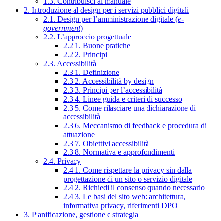
1.3. Contribuisci al manuale
2. Introduzione al design per i servizi pubblici digitali
2.1. Design per l’amministrazione digitale (
e-
government
)
2.2. L’approccio progettuale
2.2.1. Buone pratiche
2.2.2. Principi
2.3. Accessibilità
2.3.1. Definizione
2.3.2. Accessibilità by design
2.3.3. Principi per l’accessibilità
2.3.4. Linee guida e criteri di successo
2.3.5. Come rilasciare una dichiarazione di
accessibilità
2.3.6. Meccanismo di feedback e procedura di
attuazione
2.3.7. Obiettivi accessibilità
2.3.8. Normativa e approfondimenti
2.4. Privacy
2.4.1. Come rispettare la privacy sin dalla
progettazione di un sito o servizio digitale
2.4.2. Richiedi il consenso quando necessario
2.4.3. Le basi del sito web: architettura,
informativa privacy, riferimenti DPO
3. Pianificazione, gestione e strategia