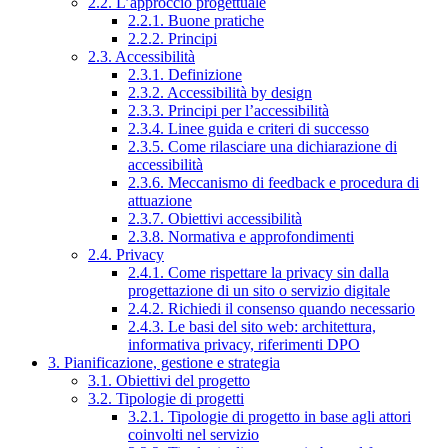
2.2. L’approccio progettuale
2.2.1. Buone pratiche
2.2.2. Principi
2.3. Accessibilità
2.3.1. Definizione
2.3.2. Accessibilità by design
2.3.3. Principi per l’accessibilità
2.3.4. Linee guida e criteri di successo
2.3.5. Come rilasciare una dichiarazione di
accessibilità
2.3.6. Meccanismo di feedback e procedura di
attuazione
2.3.7. Obiettivi accessibilità
2.3.8. Normativa e approfondimenti
2.4. Privacy
2.4.1. Come rispettare la privacy sin dalla
progettazione di un sito o servizio digitale
2.4.2. Richiedi il consenso quando necessario
2.4.3. Le basi del sito web: architettura,
informativa privacy, riferimenti DPO
3. Pianificazione, gestione e strategia
3.1. Obiettivi del progetto
3.2. Tipologie di progetti
3.2.1. Tipologie di progetto in base agli attori
coinvolti nel servizio