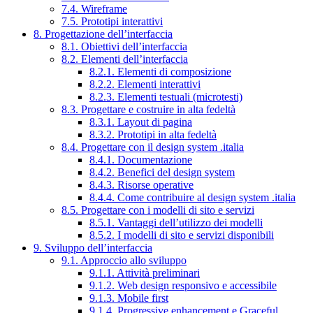
7.4. Wireframe
7.5. Prototipi interattivi
8. Progettazione dell’interfaccia
8.1. Obiettivi dell’interfaccia
8.2. Elementi dell’interfaccia
8.2.1. Elementi di composizione
8.2.2. Elementi interattivi
8.2.3. Elementi testuali (microtesti)
8.3. Progettare e costruire in alta fedeltà
8.3.1. Layout di pagina
8.3.2. Prototipi in alta fedeltà
8.4. Progettare con il design system .italia
8.4.1. Documentazione
8.4.2. Benefici del design system
8.4.3. Risorse operative
8.4.4. Come contribuire al design system .italia
8.5. Progettare con i modelli di sito e servizi
8.5.1. Vantaggi dell’utilizzo dei modelli
8.5.2. I modelli di sito e servizi disponibili
9. Sviluppo dell’interfaccia
9.1. Approccio allo sviluppo
9.1.1. Attività preliminari
9.1.2. Web design responsivo e accessibile
9.1.3. Mobile first
9.1.4. Progressive enhancement e Graceful