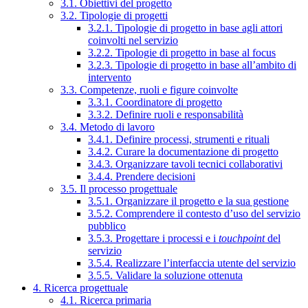
3.1. Obiettivi del progetto
3.2. Tipologie di progetti
3.2.1. Tipologie di progetto in base agli attori
coinvolti nel servizio
3.2.2. Tipologie di progetto in base al focus
3.2.3. Tipologie di progetto in base all’ambito di
intervento
3.3. Competenze, ruoli e figure coinvolte
3.3.1. Coordinatore di progetto
3.3.2. Definire ruoli e responsabilità
3.4. Metodo di lavoro
3.4.1. Definire processi, strumenti e rituali
3.4.2. Curare la documentazione di progetto
3.4.3. Organizzare tavoli tecnici collaborativi
3.4.4. Prendere decisioni
3.5. Il processo progettuale
3.5.1. Organizzare il progetto e la sua gestione
3.5.2. Comprendere il contesto d’uso del servizio
pubblico
3.5.3. Progettare i processi e i
touchpoint
del
servizio
3.5.4. Realizzare l’interfaccia utente del servizio
3.5.5. Validare la soluzione ottenuta
4. Ricerca progettuale
4.1. Ricerca primaria