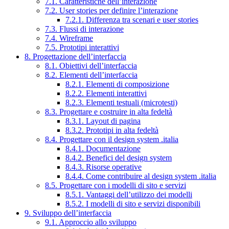
7.1. Caratteristiche dell’interazione
7.2. User stories per definire l’interazione
7.2.1. Differenza tra scenari e user stories
7.3. Flussi di interazione
7.4. Wireframe
7.5. Prototipi interattivi
8. Progettazione dell’interfaccia
8.1. Obiettivi dell’interfaccia
8.2. Elementi dell’interfaccia
8.2.1. Elementi di composizione
8.2.2. Elementi interattivi
8.2.3. Elementi testuali (microtesti)
8.3. Progettare e costruire in alta fedeltà
8.3.1. Layout di pagina
8.3.2. Prototipi in alta fedeltà
8.4. Progettare con il design system .italia
8.4.1. Documentazione
8.4.2. Benefici del design system
8.4.3. Risorse operative
8.4.4. Come contribuire al design system .italia
8.5. Progettare con i modelli di sito e servizi
8.5.1. Vantaggi dell’utilizzo dei modelli
8.5.2. I modelli di sito e servizi disponibili
9. Sviluppo dell’interfaccia
9.1. Approccio allo sviluppo