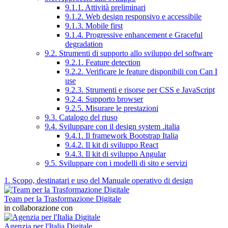
9.1.1. Attività preliminari
9.1.2. Web design responsivo e accessibile
9.1.3. Mobile first
9.1.4. Progressive enhancement e Graceful
degradation
9.2. Strumenti di supporto allo sviluppo del software
9.2.1. Feature detection
9.2.2. Verificare le feature disponibili con Can I
use
9.2.3. Strumenti e risorse per CSS e JavaScript
9.2.4. Supporto browser
9.2.5. Misurare le prestazioni
9.3. Catalogo del riuso
9.4. Sviluppare con il design system .italia
9.4.1. Il framework Bootstrap Italia
9.4.2. Il kit di sviluppo React
9.4.3. Il kit di sviluppo Angular
9.5. Sviluppare con i modelli di sito e servizi
1. Scopo, destinatari e uso del Manuale operativo di design
Team per la Trasformazione Digitale
in collaborazione con
Agenzia per l'Italia Digitale