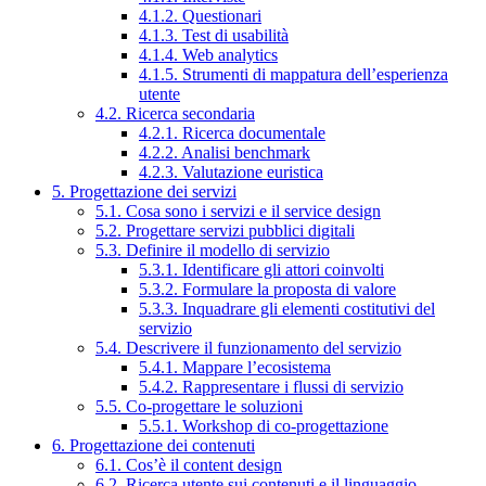
4.1.2. Questionari
4.1.3. Test di usabilità
4.1.4. Web analytics
4.1.5. Strumenti di mappatura dell’esperienza
utente
4.2. Ricerca secondaria
4.2.1. Ricerca documentale
4.2.2. Analisi benchmark
4.2.3. Valutazione euristica
5. Progettazione dei servizi
5.1. Cosa sono i servizi e il service design
5.2. Progettare servizi pubblici digitali
5.3. Definire il modello di servizio
5.3.1. Identificare gli attori coinvolti
5.3.2. Formulare la proposta di valore
5.3.3. Inquadrare gli elementi costitutivi del
servizio
5.4. Descrivere il funzionamento del servizio
5.4.1. Mappare l’ecosistema
5.4.2. Rappresentare i flussi di servizio
5.5. Co-progettare le soluzioni
5.5.1. Workshop di co-progettazione
6. Progettazione dei contenuti
6.1. Cos’è il content design
6.2. Ricerca utente sui contenuti e il linguaggio