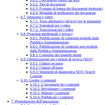
6.6.1. I documenti vanno sul web
6.6.2. Tipi di documenti
6.6.3. Formato di lettura dei documenti elettronici
6.6.4. Modalità di produzione dei documenti
6.7. Immagini e video
6.7.1. Testo alternativo (alt text) per le immagini
6.7.2. Sottotitoli per i video
6.7.3. Trascrizioni per i video
6.8. Proprietà intellettuale e privacy
6.8.1. Pubblicazione di contenuti prodotti dalla
Pubblica Amministrazione
6.8.2. Pubblicazione di contenuti non prodotti
dalla Pubblica Amministrazione
6.8.3. Consenso dei soggetti ritratti
6.9. Ottimizzazione per i motori di ricerca (SEO)
6.9.1. I fattori
on-page
6.9.2. I fattori
off-page
6.9.3. Strumenti di diagnostica SEO: Search
Console
6.10. Gestire i contenuti
6.10.1. L’inventario dei contenuti
6.10.2. Revisionare i contenuti
6.10.3. Migrare i contenuti
6.10.4. Pubblicare i contenuti
7. Progettazione dell’interazione