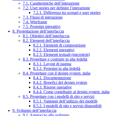
7.1. Caratteristiche dell’interazione
7.2. User stories per definire l’interazione
7.2.1. Differenza tra scenari e user stories
7.3. Flussi di interazione
7.4. Wireframe
7.5. Prototipi interattivi
8. Progettazione dell’interfaccia
8.1. Obiettivi dell’interfaccia
8.2. Elementi dell’interfaccia
8.2.1. Elementi di composizione
8.2.2. Elementi interattivi
8.2.3. Elementi testuali (microtesti)
8.3. Progettare e costruire in alta fedeltà
8.3.1. Layout di pagina
8.3.2. Prototipi in alta fedeltà
8.4. Progettare con il design system .italia
8.4.1. Documentazione
8.4.2. Benefici del design system
8.4.3. Risorse operative
8.4.4. Come contribuire al design system .italia
8.5. Progettare con i modelli di sito e servizi
8.5.1. Vantaggi dell’utilizzo dei modelli
8.5.2. I modelli di sito e servizi disponibili
9. Sviluppo dell’interfaccia
9.1. Approccio allo sviluppo