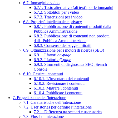
6.7. Immagini e video
6.7.1. Testo alternativo (alt text) per le immagini
6.7.2. Sottotitoli per i video
6.7.3. Trascrizioni per i video
6.8. Proprietà intellettuale e privacy
6.8.1. Pubblicazione di contenuti prodotti dalla
Pubblica Amministrazione
6.8.2. Pubblicazione di contenuti non prodotti
dalla Pubblica Amministrazione
6.8.3. Consenso dei soggetti ritratti
6.9. Ottimizzazione per i motori di ricerca (SEO)
6.9.1. I fattori
on-page
6.9.2. I fattori
off-page
6.9.3. Strumenti di diagnostica SEO: Search
Console
6.10. Gestire i contenuti
6.10.1. L’inventario dei contenuti
6.10.2. Revisionare i contenuti
6.10.3. Migrare i contenuti
6.10.4. Pubblicare i contenuti
7. Progettazione dell’interazione
7.1. Caratteristiche dell’interazione
7.2. User stories per definire l’interazione
7.2.1. Differenza tra scenari e user stories
7.3. Flussi di interazione