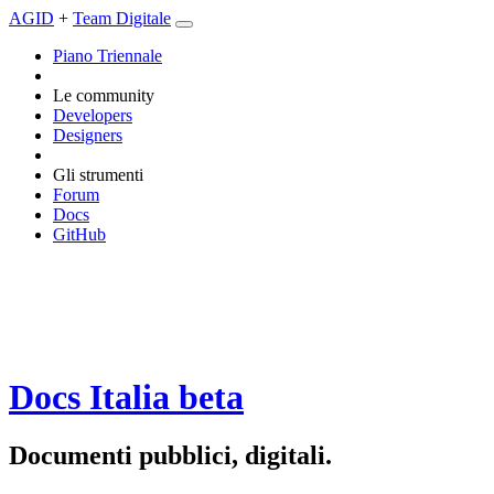
AGID
+
Team Digitale
Piano Triennale
Le community
Developers
Designers
Gli strumenti
Forum
Docs
GitHub
Docs Italia
beta
Documenti pubblici, digitali.