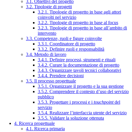
3.1. Obiettivi del progetto
3.2. Tipologie di progetti
3.2.1. Tipologie di progetto in base agli attori
coinvolti nel servizio
3.2.2. Tipologie di progetto in base al focus
3.2.3. Tipologie di progetto in base all’ambito di
intervento
3.3. Competenze, ruoli e figure coinvolte
3.3.1. Coordinatore di progetto
3.3.2. Definire ruoli e responsabilità
3.4. Metodo di lavoro
3.4.1. Definire processi, strumenti e rituali
3.4.2. Curare la documentazione di progetto
3.4.3. Organizzare tavoli tecnici collaborativi
3.4.4. Prendere decisioni
3.5. Il processo progettuale
3.5.1. Organizzare il progetto e la sua gestione
3.5.2. Comprendere il contesto d’uso del servizio
pubblico
3.5.3. Progettare i processi e i
touchpoint
del
servizio
3.5.4. Realizzare l’interfaccia utente del servizio
3.5.5. Validare la soluzione ottenuta
4. Ricerca progettuale
4.1. Ricerca primaria