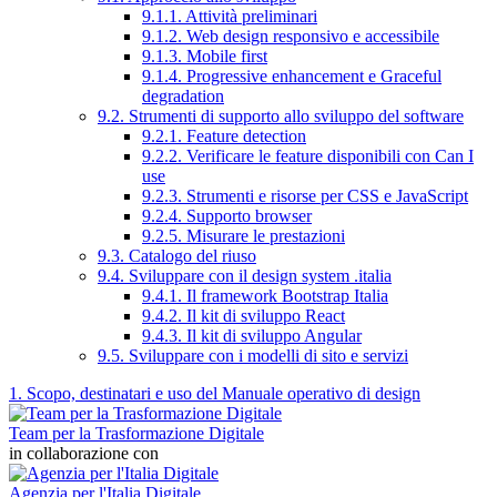
9.1.1. Attività preliminari
9.1.2. Web design responsivo e accessibile
9.1.3. Mobile first
9.1.4. Progressive enhancement e Graceful
degradation
9.2. Strumenti di supporto allo sviluppo del software
9.2.1. Feature detection
9.2.2. Verificare le feature disponibili con Can I
use
9.2.3. Strumenti e risorse per CSS e JavaScript
9.2.4. Supporto browser
9.2.5. Misurare le prestazioni
9.3. Catalogo del riuso
9.4. Sviluppare con il design system .italia
9.4.1. Il framework Bootstrap Italia
9.4.2. Il kit di sviluppo React
9.4.3. Il kit di sviluppo Angular
9.5. Sviluppare con i modelli di sito e servizi
1. Scopo, destinatari e uso del Manuale operativo di design
Team per la Trasformazione Digitale
in collaborazione con
Agenzia per l'Italia Digitale