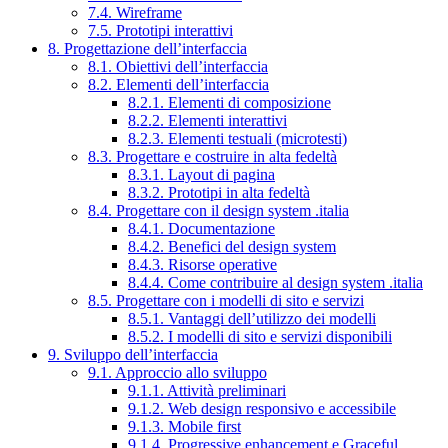
7.4. Wireframe
7.5. Prototipi interattivi
8. Progettazione dell’interfaccia
8.1. Obiettivi dell’interfaccia
8.2. Elementi dell’interfaccia
8.2.1. Elementi di composizione
8.2.2. Elementi interattivi
8.2.3. Elementi testuali (microtesti)
8.3. Progettare e costruire in alta fedeltà
8.3.1. Layout di pagina
8.3.2. Prototipi in alta fedeltà
8.4. Progettare con il design system .italia
8.4.1. Documentazione
8.4.2. Benefici del design system
8.4.3. Risorse operative
8.4.4. Come contribuire al design system .italia
8.5. Progettare con i modelli di sito e servizi
8.5.1. Vantaggi dell’utilizzo dei modelli
8.5.2. I modelli di sito e servizi disponibili
9. Sviluppo dell’interfaccia
9.1. Approccio allo sviluppo
9.1.1. Attività preliminari
9.1.2. Web design responsivo e accessibile
9.1.3. Mobile first
9.1.4. Progressive enhancement e Graceful