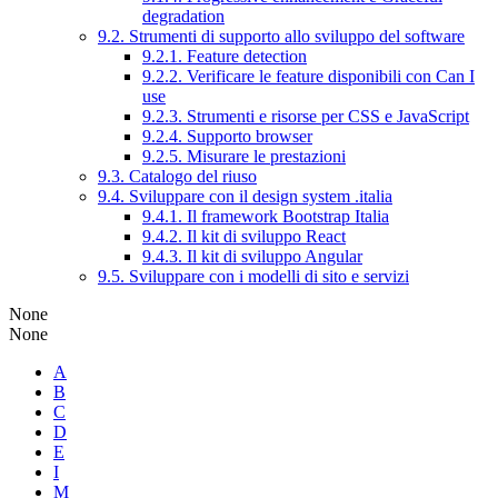
degradation
9.2. Strumenti di supporto allo sviluppo del software
9.2.1. Feature detection
9.2.2. Verificare le feature disponibili con Can I
use
9.2.3. Strumenti e risorse per CSS e JavaScript
9.2.4. Supporto browser
9.2.5. Misurare le prestazioni
9.3. Catalogo del riuso
9.4. Sviluppare con il design system .italia
9.4.1. Il framework Bootstrap Italia
9.4.2. Il kit di sviluppo React
9.4.3. Il kit di sviluppo Angular
9.5. Sviluppare con i modelli di sito e servizi
None
None
A
B
C
D
E
I
M