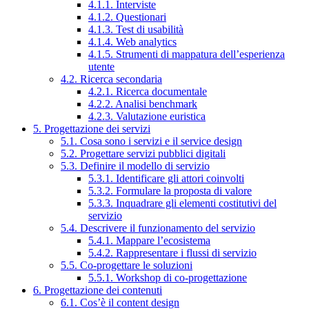
4.1.1. Interviste
4.1.2. Questionari
4.1.3. Test di usabilità
4.1.4. Web analytics
4.1.5. Strumenti di mappatura dell’esperienza
utente
4.2. Ricerca secondaria
4.2.1. Ricerca documentale
4.2.2. Analisi benchmark
4.2.3. Valutazione euristica
5. Progettazione dei servizi
5.1. Cosa sono i servizi e il service design
5.2. Progettare servizi pubblici digitali
5.3. Definire il modello di servizio
5.3.1. Identificare gli attori coinvolti
5.3.2. Formulare la proposta di valore
5.3.3. Inquadrare gli elementi costitutivi del
servizio
5.4. Descrivere il funzionamento del servizio
5.4.1. Mappare l’ecosistema
5.4.2. Rappresentare i flussi di servizio
5.5. Co-progettare le soluzioni
5.5.1. Workshop di co-progettazione
6. Progettazione dei contenuti
6.1. Cos’è il content design