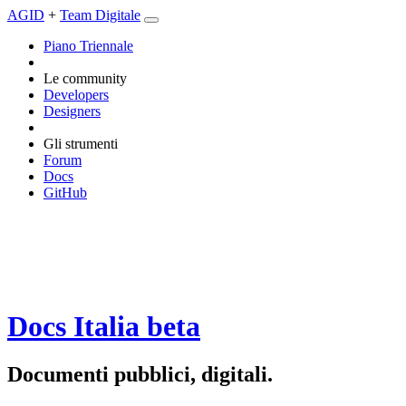
AGID
+
Team Digitale
Piano Triennale
Le community
Developers
Designers
Gli strumenti
Forum
Docs
GitHub
Docs Italia
beta
Documenti pubblici, digitali.