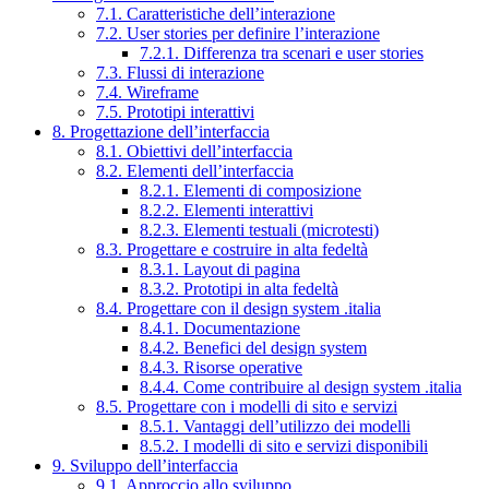
7.1. Caratteristiche dell’interazione
7.2. User stories per definire l’interazione
7.2.1. Differenza tra scenari e user stories
7.3. Flussi di interazione
7.4. Wireframe
7.5. Prototipi interattivi
8. Progettazione dell’interfaccia
8.1. Obiettivi dell’interfaccia
8.2. Elementi dell’interfaccia
8.2.1. Elementi di composizione
8.2.2. Elementi interattivi
8.2.3. Elementi testuali (microtesti)
8.3. Progettare e costruire in alta fedeltà
8.3.1. Layout di pagina
8.3.2. Prototipi in alta fedeltà
8.4. Progettare con il design system .italia
8.4.1. Documentazione
8.4.2. Benefici del design system
8.4.3. Risorse operative
8.4.4. Come contribuire al design system .italia
8.5. Progettare con i modelli di sito e servizi
8.5.1. Vantaggi dell’utilizzo dei modelli
8.5.2. I modelli di sito e servizi disponibili
9. Sviluppo dell’interfaccia
9.1. Approccio allo sviluppo