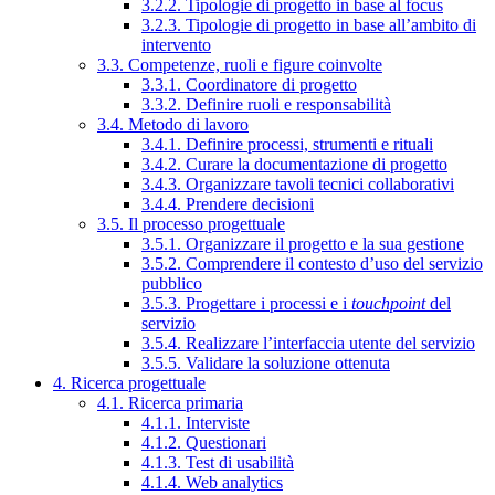
3.2.2. Tipologie di progetto in base al focus
3.2.3. Tipologie di progetto in base all’ambito di
intervento
3.3. Competenze, ruoli e figure coinvolte
3.3.1. Coordinatore di progetto
3.3.2. Definire ruoli e responsabilità
3.4. Metodo di lavoro
3.4.1. Definire processi, strumenti e rituali
3.4.2. Curare la documentazione di progetto
3.4.3. Organizzare tavoli tecnici collaborativi
3.4.4. Prendere decisioni
3.5. Il processo progettuale
3.5.1. Organizzare il progetto e la sua gestione
3.5.2. Comprendere il contesto d’uso del servizio
pubblico
3.5.3. Progettare i processi e i
touchpoint
del
servizio
3.5.4. Realizzare l’interfaccia utente del servizio
3.5.5. Validare la soluzione ottenuta
4. Ricerca progettuale
4.1. Ricerca primaria
4.1.1. Interviste
4.1.2. Questionari
4.1.3. Test di usabilità
4.1.4. Web analytics