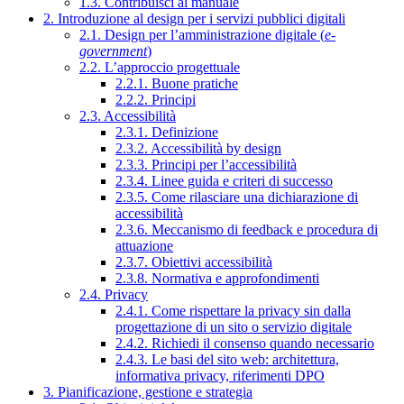
1.3. Contribuisci al manuale
2. Introduzione al design per i servizi pubblici digitali
2.1. Design per l’amministrazione digitale (
e-
government
)
2.2. L’approccio progettuale
2.2.1. Buone pratiche
2.2.2. Principi
2.3. Accessibilità
2.3.1. Definizione
2.3.2. Accessibilità by design
2.3.3. Principi per l’accessibilità
2.3.4. Linee guida e criteri di successo
2.3.5. Come rilasciare una dichiarazione di
accessibilità
2.3.6. Meccanismo di feedback e procedura di
attuazione
2.3.7. Obiettivi accessibilità
2.3.8. Normativa e approfondimenti
2.4. Privacy
2.4.1. Come rispettare la privacy sin dalla
progettazione di un sito o servizio digitale
2.4.2. Richiedi il consenso quando necessario
2.4.3. Le basi del sito web: architettura,
informativa privacy, riferimenti DPO
3. Pianificazione, gestione e strategia