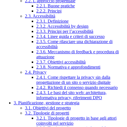
2.2. L’approccio progettuale
2.2.1. Buone pratiche
2.2.2. Principi
2.3. Accessibilità
2.3.1. Definizione
2.3.2. Accessibilità by design
2.3.3. Principi per l’accessibilità
2.3.4. Linee guida e criteri di successo
2.3.5. Come rilasciare una dichiarazione di
accessibilità
2.3.6. Meccanismo di feedback e procedura di
attuazione
2.3.7. Obiettivi accessibilità
2.3.8. Normativa e approfondimenti
2.4. Privacy
2.4.1. Come rispettare la privacy sin dalla
progettazione di un sito o servizio digitale
2.4.2. Richiedi il consenso quando necessario
2.4.3. Le basi del sito web: architettura,
informativa privacy, riferimenti DPO
3. Pianificazione, gestione e strategia
3.1. Obiettivi del progetto
3.2. Tipologie di progetti
3.2.1. Tipologie di progetto in base agli attori
coinvolti nel servizio