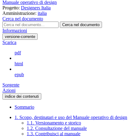
Manuale operativo di design
Progetto:
Designers Italia
Amministrazione:
italia
Cerca nel documento
Cerca nel documento
Informazioni
versione-corrente
Scarica
pdf
html
epub
Sorgente
Azioni
indice dei contenuti
Sommario
1. Scopo, destinatari e uso del Manuale operativo di design
1.1. Versionamento e storico
1.2. Consultazione del manuale
1.3. Contribuisci al manuale