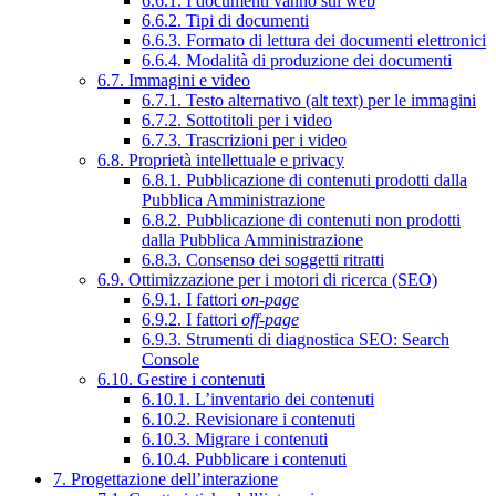
6.6.1. I documenti vanno sul web
6.6.2. Tipi di documenti
6.6.3. Formato di lettura dei documenti elettronici
6.6.4. Modalità di produzione dei documenti
6.7. Immagini e video
6.7.1. Testo alternativo (alt text) per le immagini
6.7.2. Sottotitoli per i video
6.7.3. Trascrizioni per i video
6.8. Proprietà intellettuale e privacy
6.8.1. Pubblicazione di contenuti prodotti dalla
Pubblica Amministrazione
6.8.2. Pubblicazione di contenuti non prodotti
dalla Pubblica Amministrazione
6.8.3. Consenso dei soggetti ritratti
6.9. Ottimizzazione per i motori di ricerca (SEO)
6.9.1. I fattori
on-page
6.9.2. I fattori
off-page
6.9.3. Strumenti di diagnostica SEO: Search
Console
6.10. Gestire i contenuti
6.10.1. L’inventario dei contenuti
6.10.2. Revisionare i contenuti
6.10.3. Migrare i contenuti
6.10.4. Pubblicare i contenuti
7. Progettazione dell’interazione