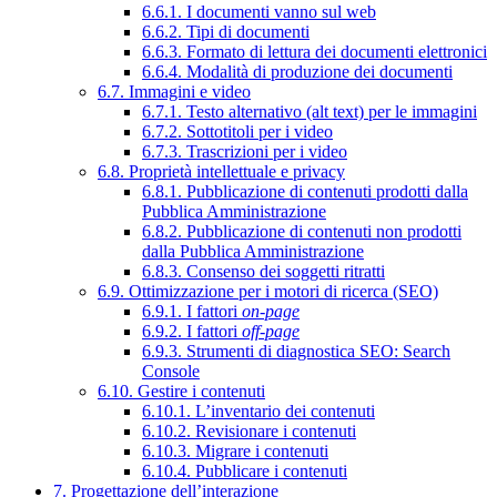
6.6.1. I documenti vanno sul web
6.6.2. Tipi di documenti
6.6.3. Formato di lettura dei documenti elettronici
6.6.4. Modalità di produzione dei documenti
6.7. Immagini e video
6.7.1. Testo alternativo (alt text) per le immagini
6.7.2. Sottotitoli per i video
6.7.3. Trascrizioni per i video
6.8. Proprietà intellettuale e privacy
6.8.1. Pubblicazione di contenuti prodotti dalla
Pubblica Amministrazione
6.8.2. Pubblicazione di contenuti non prodotti
dalla Pubblica Amministrazione
6.8.3. Consenso dei soggetti ritratti
6.9. Ottimizzazione per i motori di ricerca (SEO)
6.9.1. I fattori
on-page
6.9.2. I fattori
off-page
6.9.3. Strumenti di diagnostica SEO: Search
Console
6.10. Gestire i contenuti
6.10.1. L’inventario dei contenuti
6.10.2. Revisionare i contenuti
6.10.3. Migrare i contenuti
6.10.4. Pubblicare i contenuti
7. Progettazione dell’interazione