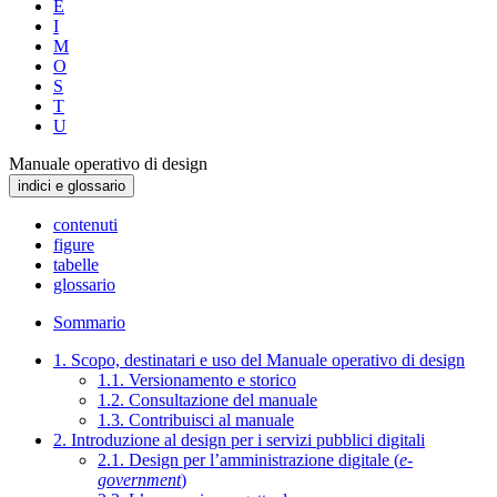
E
I
M
O
S
T
U
Manuale operativo di design
indici e glossario
contenuti
figure
tabelle
glossario
Sommario
1. Scopo, destinatari e uso del Manuale operativo di design
1.1. Versionamento e storico
1.2. Consultazione del manuale
1.3. Contribuisci al manuale
2. Introduzione al design per i servizi pubblici digitali
2.1. Design per l’amministrazione digitale (
e-
government
)