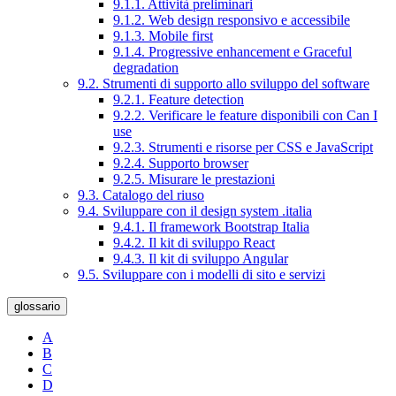
9.1.1. Attività preliminari
9.1.2. Web design responsivo e accessibile
9.1.3. Mobile first
9.1.4. Progressive enhancement e Graceful
degradation
9.2. Strumenti di supporto allo sviluppo del software
9.2.1. Feature detection
9.2.2. Verificare le feature disponibili con Can I
use
9.2.3. Strumenti e risorse per CSS e JavaScript
9.2.4. Supporto browser
9.2.5. Misurare le prestazioni
9.3. Catalogo del riuso
9.4. Sviluppare con il design system .italia
9.4.1. Il framework Bootstrap Italia
9.4.2. Il kit di sviluppo React
9.4.3. Il kit di sviluppo Angular
9.5. Sviluppare con i modelli di sito e servizi
glossario
A
B
C
D