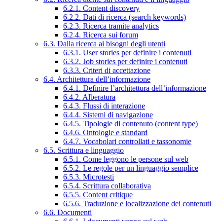
6.2.1. Content discovery
6.2.2. Dati di ricerca (search keywords)
6.2.3. Ricerca tramite analytics
6.2.4. Ricerca sui forum
6.3. Dalla ricerca ai bisogni degli utenti
6.3.1. User stories per definire i contenuti
6.3.2. Job stories per definire i contenuti
6.3.3. Criteri di accettazione
6.4. Architettura dell’informazione
6.4.1. Definire l’architettura dell’informazione
6.4.2. Alberatura
6.4.3. Flussi di interazione
6.4.4. Sistemi di navigazione
6.4.5. Tipologie di contenuto (content type)
6.4.6. Ontologie e standard
6.4.7. Vocabolari controllati e tassonomie
6.5. Scrittura e linguaggio
6.5.1. Come leggono le persone sul web
6.5.2. Le regole per un linguaggio semplice
6.5.3. Microtesti
6.5.4. Scrittura collaborativa
6.5.5. Content critique
6.5.6. Traduzione e localizzazione dei contenuti
6.6. Documenti