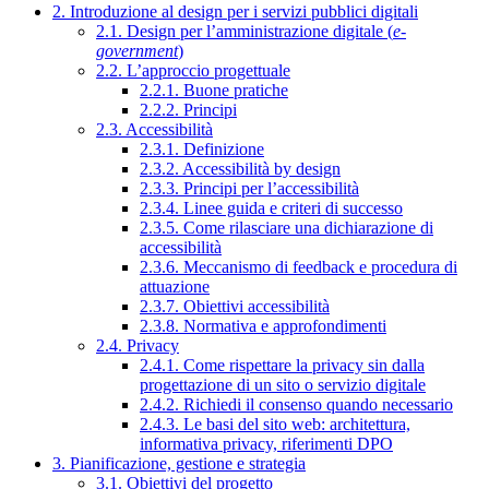
2. Introduzione al design per i servizi pubblici digitali
2.1. Design per l’amministrazione digitale (
e-
government
)
2.2. L’approccio progettuale
2.2.1. Buone pratiche
2.2.2. Principi
2.3. Accessibilità
2.3.1. Definizione
2.3.2. Accessibilità by design
2.3.3. Principi per l’accessibilità
2.3.4. Linee guida e criteri di successo
2.3.5. Come rilasciare una dichiarazione di
accessibilità
2.3.6. Meccanismo di feedback e procedura di
attuazione
2.3.7. Obiettivi accessibilità
2.3.8. Normativa e approfondimenti
2.4. Privacy
2.4.1. Come rispettare la privacy sin dalla
progettazione di un sito o servizio digitale
2.4.2. Richiedi il consenso quando necessario
2.4.3. Le basi del sito web: architettura,
informativa privacy, riferimenti DPO
3. Pianificazione, gestione e strategia
3.1. Obiettivi del progetto