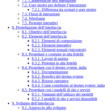
7.1. Caratteristiche dell’interazione
7.2. User stories per definire l’interazione
7.2.1. Differenza tra scenari e user stories
7.3. Flussi di interazione
7.4. Wireframe
7.5. Prototipi interattivi
8. Progettazione dell’interfaccia
8.1. Obiettivi dell’interfaccia
8.2. Elementi dell’interfaccia
8.2.1. Elementi di composizione
8.2.2. Elementi interattivi
8.2.3. Elementi testuali (microtesti)
8.3. Progettare e costruire in alta fedeltà
8.3.1. Layout di pagina
8.3.2. Prototipi in alta fedeltà
8.4. Progettare con il design system .italia
8.4.1. Documentazione
8.4.2. Benefici del design system
8.4.3. Risorse operative
8.4.4. Come contribuire al design system .italia
8.5. Progettare con i modelli di sito e servizi
8.5.1. Vantaggi dell’utilizzo dei modelli
8.5.2. I modelli di sito e servizi disponibili
9. Sviluppo dell’interfaccia
9.1. Approccio allo sviluppo