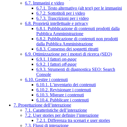
6.7. Immagini e video
6.7.1. Testo alternativo (alt text) per le immagini
6.7.2. Sottotitoli per i video
6.7.3. Trascrizioni per i video
6.8. Proprietà intellettuale e privacy
6.8.1. Pubblicazione di contenuti prodotti dalla
Pubblica Amministrazione
6.8.2. Pubblicazione di contenuti non prodotti
dalla Pubblica Amministrazione
6.8.3. Consenso dei soggetti ritratti
6.9. Ottimizzazione per i motori di ricerca (SEO)
6.9.1. I fattori
on-page
6.9.2. I fattori
off-page
6.9.3. Strumenti di diagnostica SEO: Search
Console
6.10. Gestire i contenuti
6.10.1. L’inventario dei contenuti
6.10.2. Revisionare i contenuti
6.10.3. Migrare i contenuti
6.10.4. Pubblicare i contenuti
7. Progettazione dell’interazione
7.1. Caratteristiche dell’interazione
7.2. User stories per definire l’interazione
7.2.1. Differenza tra scenari e user stories
7.3. Flussi di interazione