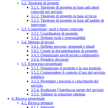
3.2. Tipologie di progetti
3.2.1. Tipologie di progetto in base agli attori
coinvolti nel servizio
3.2.2. Tipologie di progetto in base al focus
3.2.3. Tipologie di progetto in base all’ambito di
intervento
3.3. Competenze, ruoli e figure coinvolte
3.3.1. Coordinatore di progetto
3.3.2. Definire ruoli e responsabilità
3.4. Metodo di lavoro
3.4.1. Definire processi, strumenti e rituali
3.4.2. Curare la documentazione di progetto
3.4.3. Organizzare tavoli tecnici collaborativi
3.4.4. Prendere decisioni
3.5. Il processo progettuale
3.5.1. Organizzare il progetto e la sua gestione
3.5.2. Comprendere il contesto d’uso del servizio
pubblico
3.5.3. Progettare i processi e i
touchpoint
del
servizio
3.5.4. Realizzare l’interfaccia utente del servizio
3.5.5. Validare la soluzione ottenuta
4. Ricerca progettuale
4.1. Ricerca primaria
4.1.1. Interviste