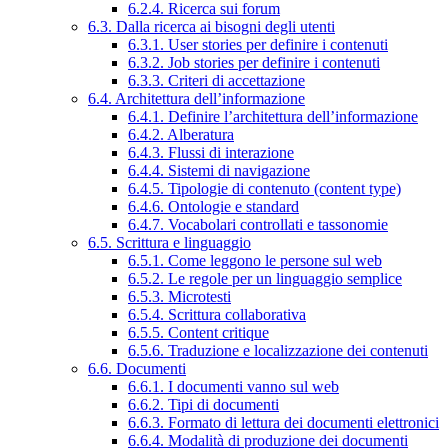
6.2.4. Ricerca sui forum
6.3. Dalla ricerca ai bisogni degli utenti
6.3.1. User stories per definire i contenuti
6.3.2. Job stories per definire i contenuti
6.3.3. Criteri di accettazione
6.4. Architettura dell’informazione
6.4.1. Definire l’architettura dell’informazione
6.4.2. Alberatura
6.4.3. Flussi di interazione
6.4.4. Sistemi di navigazione
6.4.5. Tipologie di contenuto (content type)
6.4.6. Ontologie e standard
6.4.7. Vocabolari controllati e tassonomie
6.5. Scrittura e linguaggio
6.5.1. Come leggono le persone sul web
6.5.2. Le regole per un linguaggio semplice
6.5.3. Microtesti
6.5.4. Scrittura collaborativa
6.5.5. Content critique
6.5.6. Traduzione e localizzazione dei contenuti
6.6. Documenti
6.6.1. I documenti vanno sul web
6.6.2. Tipi di documenti
6.6.3. Formato di lettura dei documenti elettronici
6.6.4. Modalità di produzione dei documenti