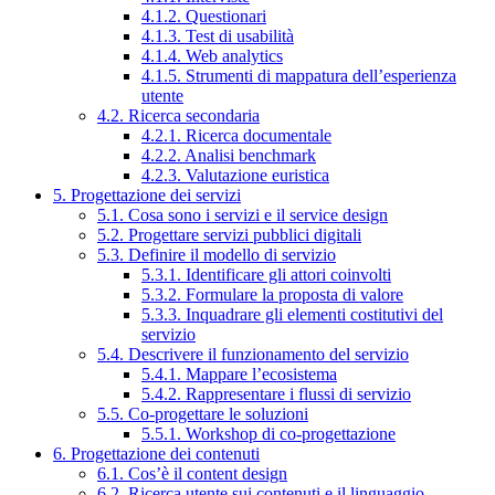
4.1.2. Questionari
4.1.3. Test di usabilità
4.1.4. Web analytics
4.1.5. Strumenti di mappatura dell’esperienza
utente
4.2. Ricerca secondaria
4.2.1. Ricerca documentale
4.2.2. Analisi benchmark
4.2.3. Valutazione euristica
5. Progettazione dei servizi
5.1. Cosa sono i servizi e il service design
5.2. Progettare servizi pubblici digitali
5.3. Definire il modello di servizio
5.3.1. Identificare gli attori coinvolti
5.3.2. Formulare la proposta di valore
5.3.3. Inquadrare gli elementi costitutivi del
servizio
5.4. Descrivere il funzionamento del servizio
5.4.1. Mappare l’ecosistema
5.4.2. Rappresentare i flussi di servizio
5.5. Co-progettare le soluzioni
5.5.1. Workshop di co-progettazione
6. Progettazione dei contenuti
6.1. Cos’è il content design
6.2. Ricerca utente sui contenuti e il linguaggio