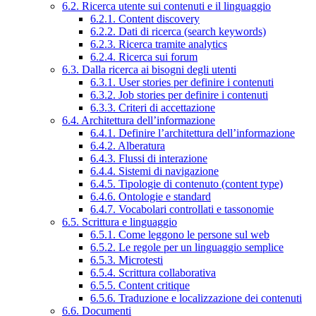
6.2. Ricerca utente sui contenuti e il linguaggio
6.2.1. Content discovery
6.2.2. Dati di ricerca (search keywords)
6.2.3. Ricerca tramite analytics
6.2.4. Ricerca sui forum
6.3. Dalla ricerca ai bisogni degli utenti
6.3.1. User stories per definire i contenuti
6.3.2. Job stories per definire i contenuti
6.3.3. Criteri di accettazione
6.4. Architettura dell’informazione
6.4.1. Definire l’architettura dell’informazione
6.4.2. Alberatura
6.4.3. Flussi di interazione
6.4.4. Sistemi di navigazione
6.4.5. Tipologie di contenuto (content type)
6.4.6. Ontologie e standard
6.4.7. Vocabolari controllati e tassonomie
6.5. Scrittura e linguaggio
6.5.1. Come leggono le persone sul web
6.5.2. Le regole per un linguaggio semplice
6.5.3. Microtesti
6.5.4. Scrittura collaborativa
6.5.5. Content critique
6.5.6. Traduzione e localizzazione dei contenuti
6.6. Documenti