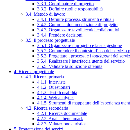
3.3.1. Coordinatore di progetto
3.3.2. Definire ruoli e responsabilità
3.4. Metodo di lavoro
3.4.1. Definire processi, strumenti e rituali
3.4.2. Curare la documentazione di progetto
3.4.3. Organizzare tavoli tecnici collaborativi
3.4.4. Prendere decisioni
3.5. Il processo progettuale
3.5.1. Organizzare il progetto e la sua gestione
3.5.2. Comprendere il contesto d’uso del servizio 
3.5.3. Progettare i processi e i
touchpoint
del servi
3.5.4. Realizzare l’interfaccia utente del servizio
3.5.5. Validare la soluzione ottenuta
4. Ricerca progettuale
4.1. Ricerca primaria
4.1.1. Interviste
4.1.2. Questionari
4.1.3. Test di usabilità
4.1.4. Web analytics
4.1.5. Strumenti di mappatura dell’esperienza uten
4.2. Ricerca secondaria
4.2.1. Ricerca documentale
4.2.2. Analisi benchmark
4.2.3. Valutazione euristica
5. Progettazione dei servizi