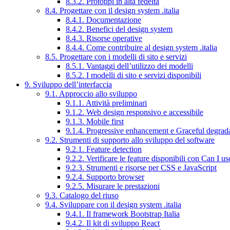
8.3.2. Prototipi in alta fedeltà
8.4. Progettare con il design system .italia
8.4.1. Documentazione
8.4.2. Benefici del design system
8.4.3. Risorse operative
8.4.4. Come contribuire al design system .italia
8.5. Progettare con i modelli di sito e servizi
8.5.1. Vantaggi dell’utilizzo dei modelli
8.5.2. I modelli di sito e servizi disponibili
9. Sviluppo dell’interfaccia
9.1. Approccio allo sviluppo
9.1.1. Attività preliminari
9.1.2. Web design responsivo e accessibile
9.1.3. Mobile first
9.1.4. Progressive enhancement e Graceful degrad
9.2. Strumenti di supporto allo sviluppo del software
9.2.1. Feature detection
9.2.2. Verificare le feature disponibili con Can I us
9.2.3. Strumenti e risorse per CSS e JavaScript
9.2.4. Supporto browser
9.2.5. Misurare le prestazioni
9.3. Catalogo del riuso
9.4. Sviluppare con il design system .italia
9.4.1. Il framework Bootstrap Italia
9.4.2. Il kit di sviluppo React