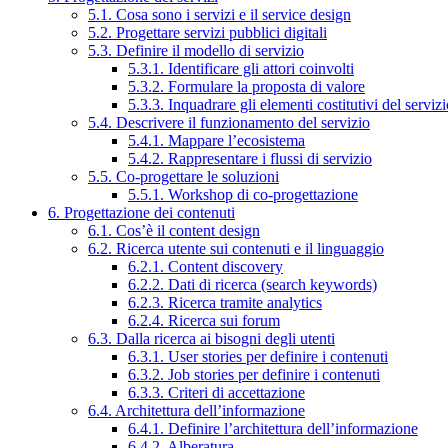
5.1. Cosa sono i servizi e il service design
5.2. Progettare servizi pubblici digitali
5.3. Definire il modello di servizio
5.3.1. Identificare gli attori coinvolti
5.3.2. Formulare la proposta di valore
5.3.3. Inquadrare gli elementi costitutivi del serviz
5.4. Descrivere il funzionamento del servizio
5.4.1. Mappare l’ecosistema
5.4.2. Rappresentare i flussi di servizio
5.5. Co-progettare le soluzioni
5.5.1. Workshop di co-progettazione
6. Progettazione dei contenuti
6.1. Cos’è il content design
6.2. Ricerca utente sui contenuti e il linguaggio
6.2.1. Content discovery
6.2.2. Dati di ricerca (search keywords)
6.2.3. Ricerca tramite analytics
6.2.4. Ricerca sui forum
6.3. Dalla ricerca ai bisogni degli utenti
6.3.1. User stories per definire i contenuti
6.3.2. Job stories per definire i contenuti
6.3.3. Criteri di accettazione
6.4. Architettura dell’informazione
6.4.1. Definire l’architettura dell’informazione
6.4.2. Alberatura