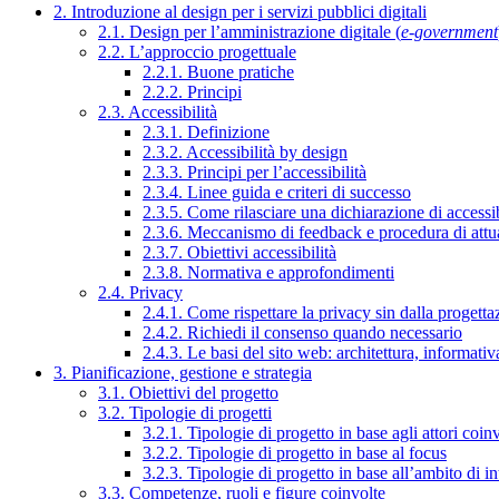
2. Introduzione al design per i servizi pubblici digitali
2.1. Design per l’amministrazione digitale (
e-government
2.2. L’approccio progettuale
2.2.1. Buone pratiche
2.2.2. Principi
2.3. Accessibilità
2.3.1. Definizione
2.3.2. Accessibilità by design
2.3.3. Principi per l’accessibilità
2.3.4. Linee guida e criteri di successo
2.3.5. Come rilasciare una dichiarazione di accessib
2.3.6. Meccanismo di feedback e procedura di attu
2.3.7. Obiettivi accessibilità
2.3.8. Normativa e approfondimenti
2.4. Privacy
2.4.1. Come rispettare la privacy sin dalla progettaz
2.4.2. Richiedi il consenso quando necessario
2.4.3. Le basi del sito web: architettura, informati
3. Pianificazione, gestione e strategia
3.1. Obiettivi del progetto
3.2. Tipologie di progetti
3.2.1. Tipologie di progetto in base agli attori coinv
3.2.2. Tipologie di progetto in base al focus
3.2.3. Tipologie di progetto in base all’ambito di i
3.3. Competenze, ruoli e figure coinvolte