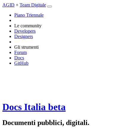
AGID
+
Team Digitale
Piano Triennale
Le community
Developers
Designers
Gli strumenti
Forum
Docs
GitHub
Docs Italia
beta
Documenti pubblici, digitali.