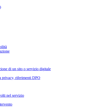
)
ilità
azione
ione di un sito o servizio digitale
va privacy, riferimenti DPO
olti nel servizio
ntervento