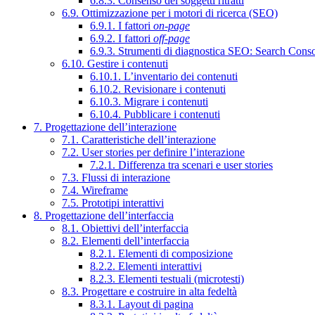
6.8.3. Consenso dei soggetti ritratti
6.9. Ottimizzazione per i motori di ricerca (SEO)
6.9.1. I fattori
on-page
6.9.2. I fattori
off-page
6.9.3. Strumenti di diagnostica SEO: Search Cons
6.10. Gestire i contenuti
6.10.1. L’inventario dei contenuti
6.10.2. Revisionare i contenuti
6.10.3. Migrare i contenuti
6.10.4. Pubblicare i contenuti
7. Progettazione dell’interazione
7.1. Caratteristiche dell’interazione
7.2. User stories per definire l’interazione
7.2.1. Differenza tra scenari e user stories
7.3. Flussi di interazione
7.4. Wireframe
7.5. Prototipi interattivi
8. Progettazione dell’interfaccia
8.1. Obiettivi dell’interfaccia
8.2. Elementi dell’interfaccia
8.2.1. Elementi di composizione
8.2.2. Elementi interattivi
8.2.3. Elementi testuali (microtesti)
8.3. Progettare e costruire in alta fedeltà
8.3.1. Layout di pagina