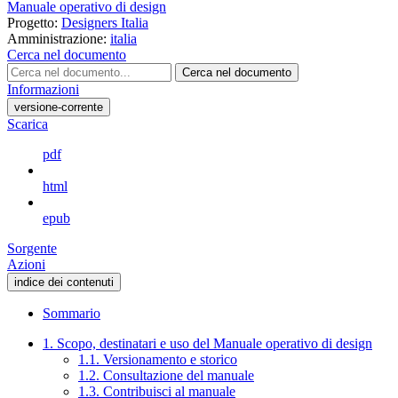
Manuale operativo di design
Progetto:
Designers Italia
Amministrazione:
italia
Cerca nel documento
Cerca nel documento
Informazioni
versione-corrente
Scarica
pdf
html
epub
Sorgente
Azioni
indice dei contenuti
Sommario
1. Scopo, destinatari e uso del Manuale operativo di design
1.1. Versionamento e storico
1.2. Consultazione del manuale
1.3. Contribuisci al manuale