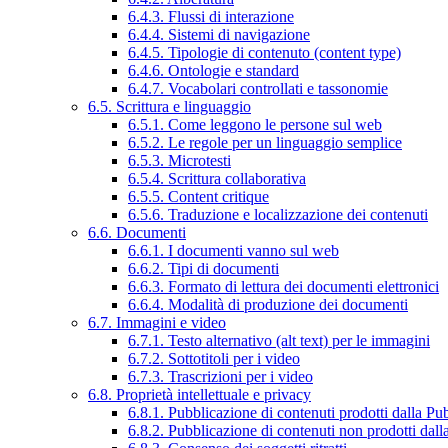
6.4.3. Flussi di interazione
6.4.4. Sistemi di navigazione
6.4.5. Tipologie di contenuto (content type)
6.4.6. Ontologie e standard
6.4.7. Vocabolari controllati e tassonomie
6.5. Scrittura e linguaggio
6.5.1. Come leggono le persone sul web
6.5.2. Le regole per un linguaggio semplice
6.5.3. Microtesti
6.5.4. Scrittura collaborativa
6.5.5. Content critique
6.5.6. Traduzione e localizzazione dei contenuti
6.6. Documenti
6.6.1. I documenti vanno sul web
6.6.2. Tipi di documenti
6.6.3. Formato di lettura dei documenti elettronici
6.6.4. Modalità di produzione dei documenti
6.7. Immagini e video
6.7.1. Testo alternativo (alt text) per le immagini
6.7.2. Sottotitoli per i video
6.7.3. Trascrizioni per i video
6.8. Proprietà intellettuale e privacy
6.8.1. Pubblicazione di contenuti prodotti dalla P
6.8.2. Pubblicazione di contenuti non prodotti dal