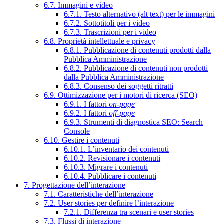
6.7. Immagini e video
6.7.1. Testo alternativo (alt text) per le immagini
6.7.2. Sottotitoli per i video
6.7.3. Trascrizioni per i video
6.8. Proprietà intellettuale e privacy
6.8.1. Pubblicazione di contenuti prodotti dalla
Pubblica Amministrazione
6.8.2. Pubblicazione di contenuti non prodotti
dalla Pubblica Amministrazione
6.8.3. Consenso dei soggetti ritratti
6.9. Ottimizzazione per i motori di ricerca (SEO)
6.9.1. I fattori
on-page
6.9.2. I fattori
off-page
6.9.3. Strumenti di diagnostica SEO: Search
Console
6.10. Gestire i contenuti
6.10.1. L’inventario dei contenuti
6.10.2. Revisionare i contenuti
6.10.3. Migrare i contenuti
6.10.4. Pubblicare i contenuti
7. Progettazione dell’interazione
7.1. Caratteristiche dell’interazione
7.2. User stories per definire l’interazione
7.2.1. Differenza tra scenari e user stories
7.3. Flussi di interazione