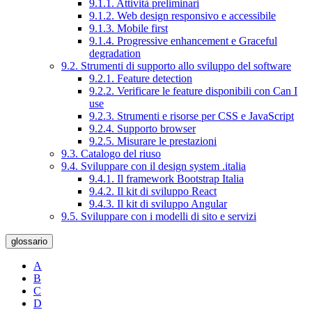
9.1.1. Attività preliminari
9.1.2. Web design responsivo e accessibile
9.1.3. Mobile first
9.1.4. Progressive enhancement e Graceful
degradation
9.2. Strumenti di supporto allo sviluppo del software
9.2.1. Feature detection
9.2.2. Verificare le feature disponibili con Can I
use
9.2.3. Strumenti e risorse per CSS e JavaScript
9.2.4. Supporto browser
9.2.5. Misurare le prestazioni
9.3. Catalogo del riuso
9.4. Sviluppare con il design system .italia
9.4.1. Il framework Bootstrap Italia
9.4.2. Il kit di sviluppo React
9.4.3. Il kit di sviluppo Angular
9.5. Sviluppare con i modelli di sito e servizi
glossario
A
B
C
D