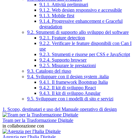
9.1.1. Attività preliminari
9.1.2. Web design responsivo e accessibile
9.1.3. Mobile first
9.1.4. Progressive enhancement e Graceful
degradation
9.2. Strumenti di supporto allo sviluppo del software
9.2.1. Feature detection
9.2.2. Verificare le feature disponibili con Can I
use
9.2.3. Strumenti e risorse per CSS e JavaScript
9.2.4. Supporto browser
9.2.5. Misurare le prestazioni
9.3. Catalogo del riuso
9.4. Sviluppare con il design system .italia
9.4.1. Il framework Bootstrap Italia
9.4.2. Il kit di sviluppo React
9.4.3. Il kit di sviluppo Angular
9.5. Sviluppare con i modelli di sito e servizi
1. Scopo, destinatari e uso del Manuale operativo di design
Team per la Trasformazione Digitale
in collaborazione con
Agenzia per l'Italia Digitale