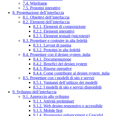
7.4. Wireframe
7.5. Prototipi interattivi
8. Progettazione dell’interfaccia
8.1. Obiettivi dell’interfaccia
8.2. Elementi dell’interfaccia
8.2.1. Elementi di composizione
8.2.2. Elementi interattivi
8.2.3. Elementi testuali (microtesti)
8.3. Progettare e costruire in alta fedeltà
8.3.1. Layout di pagina
8.3.2. Prototipi in alta fedeltà
8.4. Progettare con il design system .italia
8.4.1. Documentazione
8.4.2. Benefici del design system
8.4.3. Risorse operative
8.4.4. Come contribuire al design system .italia
8.5. Progettare con i modelli di sito e servizi
8.5.1. Vantaggi dell’utilizzo dei modelli
8.5.2. I modelli di sito e servizi disponibili
9. Sviluppo dell’interfaccia
9.1. Approccio allo sviluppo
9.1.1. Attività preliminari
9.1.2. Web design responsivo e accessibile
9.1.3. Mobile first
9.1.4. Progressive enhancement e Graceful