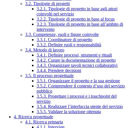
3.2. Tipologie di progetti
3.2.1. Tipologie di progetto in base agli attori
coinvolti nel servizio
3.2.2. Tipologie di progetto in base al focus
3.2.3. Tipologie di progetto in base all’ambito di
intervento
3.3. Competenze, ruoli e figure coinvolte
3.3.1. Coordinatore di progetto
3.3.2. Definire ruoli e responsabilità
3.4. Metodo di lavoro
3.4.1. Definire processi, strumenti e rituali
3.4.2. Curare la documentazione di progetto
3.4.3. Organizzare tavoli tecnici collaborativi
3.4.4. Prendere decisioni
3.5. Il processo progettuale
3.5.1. Organizzare il progetto e la sua gestione
3.5.2. Comprendere il contesto d’uso del servizio
pubblico
3.5.3. Progettare i processi e i
touchpoint
del
servizio
3.5.4. Realizzare l’interfaccia utente del servizio
3.5.5. Validare la soluzione ottenuta
4. Ricerca progettuale
4.1. Ricerca primaria
4.1.1. Interviste