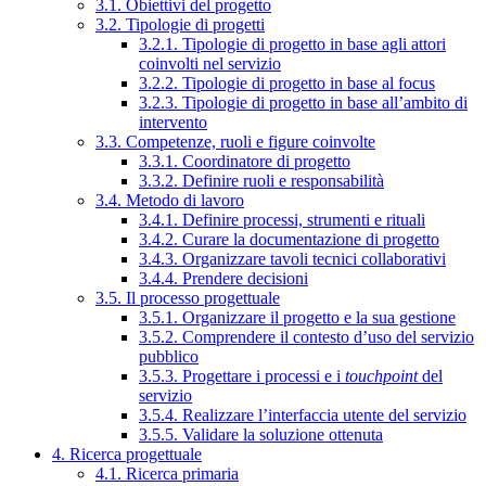
3.1. Obiettivi del progetto
3.2. Tipologie di progetti
3.2.1. Tipologie di progetto in base agli attori
coinvolti nel servizio
3.2.2. Tipologie di progetto in base al focus
3.2.3. Tipologie di progetto in base all’ambito di
intervento
3.3. Competenze, ruoli e figure coinvolte
3.3.1. Coordinatore di progetto
3.3.2. Definire ruoli e responsabilità
3.4. Metodo di lavoro
3.4.1. Definire processi, strumenti e rituali
3.4.2. Curare la documentazione di progetto
3.4.3. Organizzare tavoli tecnici collaborativi
3.4.4. Prendere decisioni
3.5. Il processo progettuale
3.5.1. Organizzare il progetto e la sua gestione
3.5.2. Comprendere il contesto d’uso del servizio
pubblico
3.5.3. Progettare i processi e i
touchpoint
del
servizio
3.5.4. Realizzare l’interfaccia utente del servizio
3.5.5. Validare la soluzione ottenuta
4. Ricerca progettuale
4.1. Ricerca primaria