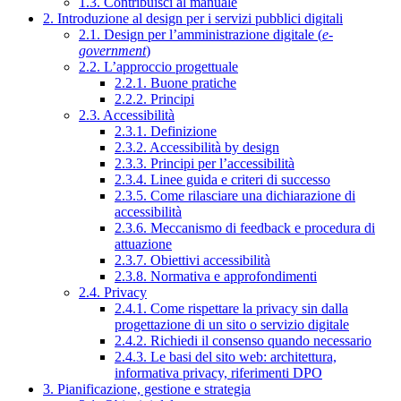
1.3. Contribuisci al manuale
2. Introduzione al design per i servizi pubblici digitali
2.1. Design per l’amministrazione digitale (
e-
government
)
2.2. L’approccio progettuale
2.2.1. Buone pratiche
2.2.2. Principi
2.3. Accessibilità
2.3.1. Definizione
2.3.2. Accessibilità by design
2.3.3. Principi per l’accessibilità
2.3.4. Linee guida e criteri di successo
2.3.5. Come rilasciare una dichiarazione di
accessibilità
2.3.6. Meccanismo di feedback e procedura di
attuazione
2.3.7. Obiettivi accessibilità
2.3.8. Normativa e approfondimenti
2.4. Privacy
2.4.1. Come rispettare la privacy sin dalla
progettazione di un sito o servizio digitale
2.4.2. Richiedi il consenso quando necessario
2.4.3. Le basi del sito web: architettura,
informativa privacy, riferimenti DPO
3. Pianificazione, gestione e strategia