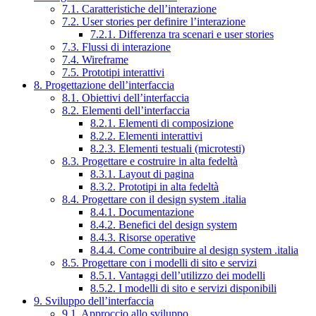
7.1. Caratteristiche dell’interazione
7.2. User stories per definire l’interazione
7.2.1. Differenza tra scenari e user stories
7.3. Flussi di interazione
7.4. Wireframe
7.5. Prototipi interattivi
8. Progettazione dell’interfaccia
8.1. Obiettivi dell’interfaccia
8.2. Elementi dell’interfaccia
8.2.1. Elementi di composizione
8.2.2. Elementi interattivi
8.2.3. Elementi testuali (microtesti)
8.3. Progettare e costruire in alta fedeltà
8.3.1. Layout di pagina
8.3.2. Prototipi in alta fedeltà
8.4. Progettare con il design system .italia
8.4.1. Documentazione
8.4.2. Benefici del design system
8.4.3. Risorse operative
8.4.4. Come contribuire al design system .italia
8.5. Progettare con i modelli di sito e servizi
8.5.1. Vantaggi dell’utilizzo dei modelli
8.5.2. I modelli di sito e servizi disponibili
9. Sviluppo dell’interfaccia
9.1. Approccio allo sviluppo