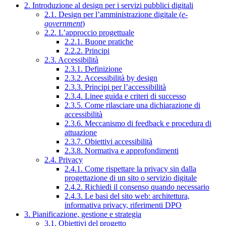
2. Introduzione al design per i servizi pubblici digitali
2.1. Design per l’amministrazione digitale (
e-
government
)
2.2. L’approccio progettuale
2.2.1. Buone pratiche
2.2.2. Principi
2.3. Accessibilità
2.3.1. Definizione
2.3.2. Accessibilità by design
2.3.3. Principi per l’accessibilità
2.3.4. Linee guida e criteri di successo
2.3.5. Come rilasciare una dichiarazione di
accessibilità
2.3.6. Meccanismo di feedback e procedura di
attuazione
2.3.7. Obiettivi accessibilità
2.3.8. Normativa e approfondimenti
2.4. Privacy
2.4.1. Come rispettare la privacy sin dalla
progettazione di un sito o servizio digitale
2.4.2. Richiedi il consenso quando necessario
2.4.3. Le basi del sito web: architettura,
informativa privacy, riferimenti DPO
3. Pianificazione, gestione e strategia
3.1. Obiettivi del progetto