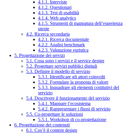
4.1.1. Interviste
4.1.2. Questionari
4.1.3. Test di usabilità
4.1.4. Web analytics
4.1.5. Strumenti di mappatura dell’esperienza
utente
4.2. Ricerca secondaria
4.2.1. Ricerca documentale
4.2.2. Analisi benchmark
4.2.3. Valutazione euristica
5. Progettazione dei servizi
5.1. Cosa sono i servizi e il service design
5.2. Progettare servizi pubblici digitali
5.3. Definire il modello di servizio
5.3.1. Identificare gli attori coinvolti
5.3.2. Formulare la proposta di valore
5.3.3. Inquadrare gli elementi costitutivi del
servizio
5.4. Descrivere il funzionamento del servizio
5.4.1. Mappare l’ecosistema
5.4.2. Rappresentare i flussi di servizio
5.5. Co-progettare le soluzioni
5.5.1. Workshop di co-progettazione
6. Progettazione dei contenuti
6.1. Cos’è il content design