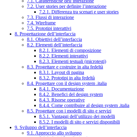
7.1. Caratteristiche dell’interazione
7.2. User stories per definire l’interazione
7.2.1. Differenza tra scenari e user stories
7.3. Flussi di interazione
7.4. Wireframe
7.5. Prototipi interattivi
8. Progettazione dell’interfaccia
8.1. Obiettivi dell’interfaccia
8.2. Elementi dell’interfaccia
8.2.1. Elementi di composizione
8.2.2. Elementi interattivi
8.2.3. Elementi testuali (microtesti)
8.3. Progettare e costruire in alta fedeltà
8.3.1. Layout di pagina
8.3.2. Prototipi in alta fedeltà
8.4. Progettare con il design system .italia
8.4.1. Documentazione
8.4.2. Benefici del design system
8.4.3. Risorse operative
8.4.4. Come contribuire al design system .italia
8.5. Progettare con i modelli di sito e servizi
8.5.1. Vantaggi dell’utilizzo dei modelli
8.5.2. I modelli di sito e servizi disponibili
9. Sviluppo dell’interfaccia
9.1. Approccio allo sviluppo