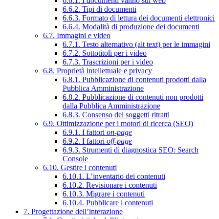
6.6.1. I documenti vanno sul web
6.6.2. Tipi di documenti
6.6.3. Formato di lettura dei documenti elettronici
6.6.4. Modalità di produzione dei documenti
6.7. Immagini e video
6.7.1. Testo alternativo (alt text) per le immagini
6.7.2. Sottotitoli per i video
6.7.3. Trascrizioni per i video
6.8. Proprietà intellettuale e privacy
6.8.1. Pubblicazione di contenuti prodotti dalla
Pubblica Amministrazione
6.8.2. Pubblicazione di contenuti non prodotti
dalla Pubblica Amministrazione
6.8.3. Consenso dei soggetti ritratti
6.9. Ottimizzazione per i motori di ricerca (SEO)
6.9.1. I fattori
on-page
6.9.2. I fattori
off-page
6.9.3. Strumenti di diagnostica SEO: Search
Console
6.10. Gestire i contenuti
6.10.1. L’inventario dei contenuti
6.10.2. Revisionare i contenuti
6.10.3. Migrare i contenuti
6.10.4. Pubblicare i contenuti
7. Progettazione dell’interazione