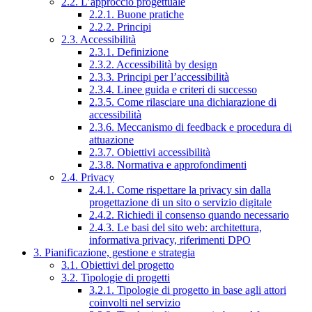
2.2. L’approccio progettuale
2.2.1. Buone pratiche
2.2.2. Principi
2.3. Accessibilità
2.3.1. Definizione
2.3.2. Accessibilità by design
2.3.3. Principi per l’accessibilità
2.3.4. Linee guida e criteri di successo
2.3.5. Come rilasciare una dichiarazione di
accessibilità
2.3.6. Meccanismo di feedback e procedura di
attuazione
2.3.7. Obiettivi accessibilità
2.3.8. Normativa e approfondimenti
2.4. Privacy
2.4.1. Come rispettare la privacy sin dalla
progettazione di un sito o servizio digitale
2.4.2. Richiedi il consenso quando necessario
2.4.3. Le basi del sito web: architettura,
informativa privacy, riferimenti DPO
3. Pianificazione, gestione e strategia
3.1. Obiettivi del progetto
3.2. Tipologie di progetti
3.2.1. Tipologie di progetto in base agli attori
coinvolti nel servizio