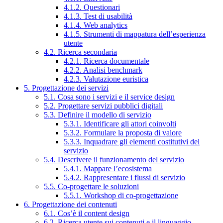
4.1.2. Questionari
4.1.3. Test di usabilità
4.1.4. Web analytics
4.1.5. Strumenti di mappatura dell’esperienza
utente
4.2. Ricerca secondaria
4.2.1. Ricerca documentale
4.2.2. Analisi benchmark
4.2.3. Valutazione euristica
5. Progettazione dei servizi
5.1. Cosa sono i servizi e il service design
5.2. Progettare servizi pubblici digitali
5.3. Definire il modello di servizio
5.3.1. Identificare gli attori coinvolti
5.3.2. Formulare la proposta di valore
5.3.3. Inquadrare gli elementi costitutivi del
servizio
5.4. Descrivere il funzionamento del servizio
5.4.1. Mappare l’ecosistema
5.4.2. Rappresentare i flussi di servizio
5.5. Co-progettare le soluzioni
5.5.1. Workshop di co-progettazione
6. Progettazione dei contenuti
6.1. Cos’è il content design
6.2. Ricerca utente sui contenuti e il linguaggio