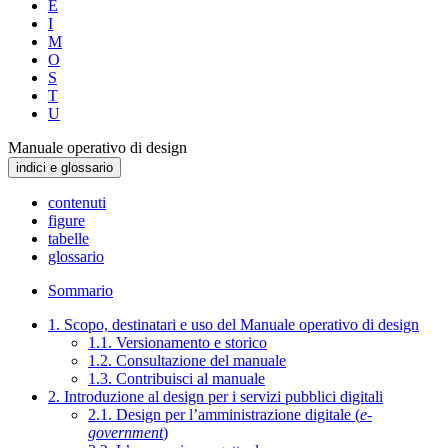
E
I
M
O
S
T
U
Manuale operativo di design
indici e glossario
contenuti
figure
tabelle
glossario
Sommario
1. Scopo, destinatari e uso del Manuale operativo di design
1.1. Versionamento e storico
1.2. Consultazione del manuale
1.3. Contribuisci al manuale
2. Introduzione al design per i servizi pubblici digitali
2.1. Design per l’amministrazione digitale (
e-
government
)