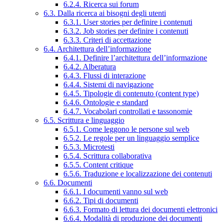
6.2.4. Ricerca sui forum
6.3. Dalla ricerca ai bisogni degli utenti
6.3.1. User stories per definire i contenuti
6.3.2. Job stories per definire i contenuti
6.3.3. Criteri di accettazione
6.4. Architettura dell’informazione
6.4.1. Definire l’architettura dell’informazione
6.4.2. Alberatura
6.4.3. Flussi di interazione
6.4.4. Sistemi di navigazione
6.4.5. Tipologie di contenuto (content type)
6.4.6. Ontologie e standard
6.4.7. Vocabolari controllati e tassonomie
6.5. Scrittura e linguaggio
6.5.1. Come leggono le persone sul web
6.5.2. Le regole per un linguaggio semplice
6.5.3. Microtesti
6.5.4. Scrittura collaborativa
6.5.5. Content critique
6.5.6. Traduzione e localizzazione dei contenuti
6.6. Documenti
6.6.1. I documenti vanno sul web
6.6.2. Tipi di documenti
6.6.3. Formato di lettura dei documenti elettronici
6.6.4. Modalità di produzione dei documenti