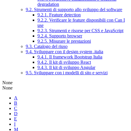
degradation
9.2. Strumenti di supporto allo sviluppo del software
9.2.1. Feature detection
9.2.2. Verificare le feature disponibili con Can I
use
9.2.3. Strumenti e risorse per CSS e JavaScript
9.2.4. Supporto browser
9.2.5. Misurare le prestazioni
9.3. Catalogo del riuso
9.4. Sviluppare con il design system .italia
9.4.1. Il framework Bootstrap Italia
9.4.2. Il kit di sviluppo React
9.4.3. Il kit di sviluppo Angular
9.5. Sviluppare con i modelli di sito e servizi
None
None
A
B
C
D
E
I
M