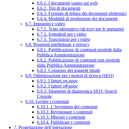
6.6.1. I documenti vanno sul web
6.6.2. Tipi di documenti
6.6.3. Formato di lettura dei documenti elettronici
6.6.4. Modalità di produzione dei documenti
6.7. Immagini e video
6.7.1. Testo alternativo (alt text) per le immagini
6.7.2. Sottotitoli per i video
6.7.3. Trascrizioni per i video
6.8. Proprietà intellettuale e privacy
6.8.1. Pubblicazione di contenuti prodotti dalla
Pubblica Amministrazione
6.8.2. Pubblicazione di contenuti non prodotti
dalla Pubblica Amministrazione
6.8.3. Consenso dei soggetti ritratti
6.9. Ottimizzazione per i motori di ricerca (SEO)
6.9.1. I fattori
on-page
6.9.2. I fattori
off-page
6.9.3. Strumenti di diagnostica SEO: Search
Console
6.10. Gestire i contenuti
6.10.1. L’inventario dei contenuti
6.10.2. Revisionare i contenuti
6.10.3. Migrare i contenuti
6.10.4. Pubblicare i contenuti
7. Progettazione dell’interazione