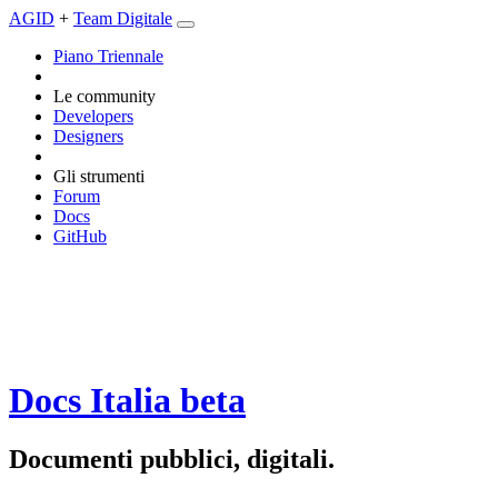
AGID
+
Team Digitale
Piano Triennale
Le community
Developers
Designers
Gli strumenti
Forum
Docs
GitHub
Docs Italia
beta
Documenti pubblici, digitali.