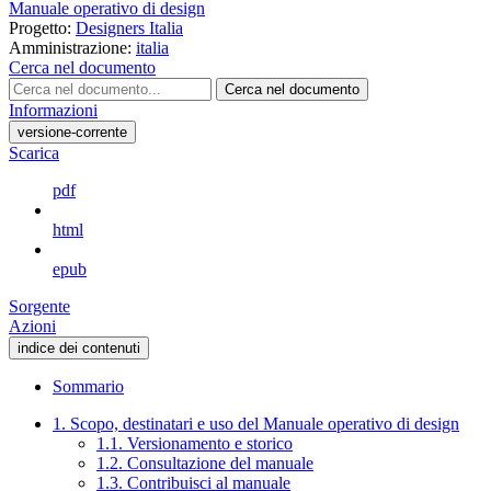
Manuale operativo di design
Progetto:
Designers Italia
Amministrazione:
italia
Cerca nel documento
Cerca nel documento
Informazioni
versione-corrente
Scarica
pdf
html
epub
Sorgente
Azioni
indice dei contenuti
Sommario
1. Scopo, destinatari e uso del Manuale operativo di design
1.1. Versionamento e storico
1.2. Consultazione del manuale
1.3. Contribuisci al manuale