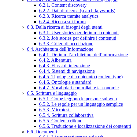
6.2.1. Content discovery
6.2.2. Dati di ricerca (search keywords)
6.2.3. Ricerca tramite analytics
6.2.4. Ricerca sui forum
6.3. Dalla ricerca ai bisogni degli utenti
6.3.1. User stories per definire i contenuti
6.3.2. Job stories per definire i contenuti
6.3.3. Criteri di accettazione
6.4. Architettura dell’informazione
6.4.1. Definire l’architettura dell’informazione
6.4.2. Alberatura
6.4.3. Flussi di interazione
6.4.4. Sistemi di navigazione
6.4.5. Tipologie di contenuto (content type)
6.4.6. Ontologie e standard
6.4.7. Vocabolari controllati e tassonomie
6.5. Scrittura e linguaggio
6.5.1. Come leggono le persone sul web
6.5.2. Le regole per un linguaggio semplice
6.5.3. Microtesti
6.5.4. Scrittura collaborativa
6.5.5. Content critique
6.5.6. Traduzione e localizzazione dei contenuti
6.6. Documenti