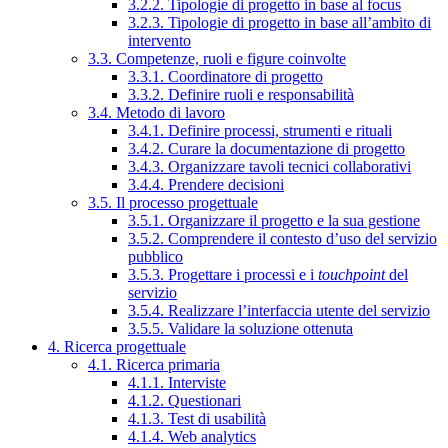
3.2.2. Tipologie di progetto in base al focus
3.2.3. Tipologie di progetto in base all’ambito di
intervento
3.3. Competenze, ruoli e figure coinvolte
3.3.1. Coordinatore di progetto
3.3.2. Definire ruoli e responsabilità
3.4. Metodo di lavoro
3.4.1. Definire processi, strumenti e rituali
3.4.2. Curare la documentazione di progetto
3.4.3. Organizzare tavoli tecnici collaborativi
3.4.4. Prendere decisioni
3.5. Il processo progettuale
3.5.1. Organizzare il progetto e la sua gestione
3.5.2. Comprendere il contesto d’uso del servizio
pubblico
3.5.3. Progettare i processi e i
touchpoint
del
servizio
3.5.4. Realizzare l’interfaccia utente del servizio
3.5.5. Validare la soluzione ottenuta
4. Ricerca progettuale
4.1. Ricerca primaria
4.1.1. Interviste
4.1.2. Questionari
4.1.3. Test di usabilità
4.1.4. Web analytics