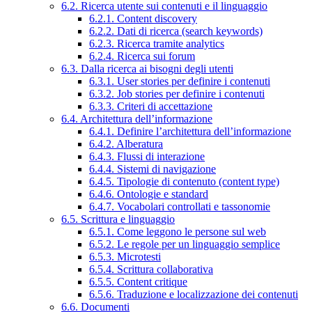
6.2. Ricerca utente sui contenuti e il linguaggio
6.2.1. Content discovery
6.2.2. Dati di ricerca (search keywords)
6.2.3. Ricerca tramite analytics
6.2.4. Ricerca sui forum
6.3. Dalla ricerca ai bisogni degli utenti
6.3.1. User stories per definire i contenuti
6.3.2. Job stories per definire i contenuti
6.3.3. Criteri di accettazione
6.4. Architettura dell’informazione
6.4.1. Definire l’architettura dell’informazione
6.4.2. Alberatura
6.4.3. Flussi di interazione
6.4.4. Sistemi di navigazione
6.4.5. Tipologie di contenuto (content type)
6.4.6. Ontologie e standard
6.4.7. Vocabolari controllati e tassonomie
6.5. Scrittura e linguaggio
6.5.1. Come leggono le persone sul web
6.5.2. Le regole per un linguaggio semplice
6.5.3. Microtesti
6.5.4. Scrittura collaborativa
6.5.5. Content critique
6.5.6. Traduzione e localizzazione dei contenuti
6.6. Documenti