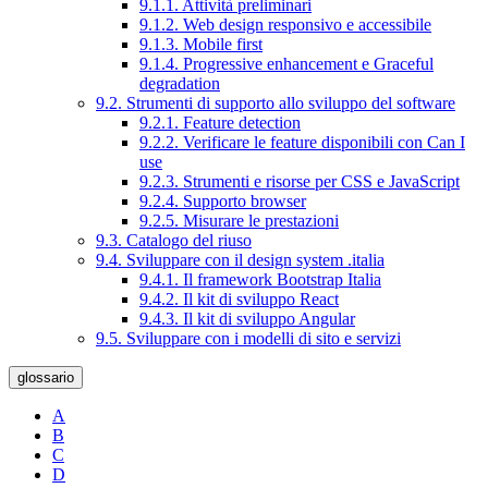
9.1.1. Attività preliminari
9.1.2. Web design responsivo e accessibile
9.1.3. Mobile first
9.1.4. Progressive enhancement e Graceful
degradation
9.2. Strumenti di supporto allo sviluppo del software
9.2.1. Feature detection
9.2.2. Verificare le feature disponibili con Can I
use
9.2.3. Strumenti e risorse per CSS e JavaScript
9.2.4. Supporto browser
9.2.5. Misurare le prestazioni
9.3. Catalogo del riuso
9.4. Sviluppare con il design system .italia
9.4.1. Il framework Bootstrap Italia
9.4.2. Il kit di sviluppo React
9.4.3. Il kit di sviluppo Angular
9.5. Sviluppare con i modelli di sito e servizi
glossario
A
B
C
D