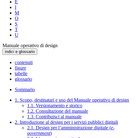
E
I
M
O
S
T
U
Manuale operativo di design
indici e glossario
contenuti
figure
tabelle
glossario
Sommario
1. Scopo, destinatari e uso del Manuale operativo di design
1.1. Versionamento e storico
1.2. Consultazione del manuale
1.3. Contribuisci al manuale
2. Introduzione al design per i servizi pubblici digitali
2.1. Design per l’amministrazione digitale (
e-
government
)