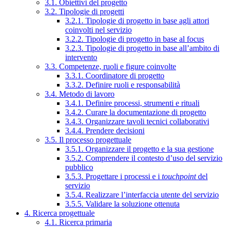
3.1. Obiettivi del progetto
3.2. Tipologie di progetti
3.2.1. Tipologie di progetto in base agli attori
coinvolti nel servizio
3.2.2. Tipologie di progetto in base al focus
3.2.3. Tipologie di progetto in base all’ambito di
intervento
3.3. Competenze, ruoli e figure coinvolte
3.3.1. Coordinatore di progetto
3.3.2. Definire ruoli e responsabilità
3.4. Metodo di lavoro
3.4.1. Definire processi, strumenti e rituali
3.4.2. Curare la documentazione di progetto
3.4.3. Organizzare tavoli tecnici collaborativi
3.4.4. Prendere decisioni
3.5. Il processo progettuale
3.5.1. Organizzare il progetto e la sua gestione
3.5.2. Comprendere il contesto d’uso del servizio
pubblico
3.5.3. Progettare i processi e i
touchpoint
del
servizio
3.5.4. Realizzare l’interfaccia utente del servizio
3.5.5. Validare la soluzione ottenuta
4. Ricerca progettuale
4.1. Ricerca primaria