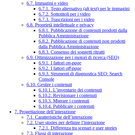
6.7. Immagini e video
6.7.1. Testo alternativo (alt text) per le immagini
6.7.2. Sottotitoli per i video
6.7.3. Trascrizioni per i video
6.8. Proprietà intellettuale e privacy
6.8.1. Pubblicazione di contenuti prodotti dalla
Pubblica Amministrazione
6.8.2. Pubblicazione di contenuti non prodotti
dalla Pubblica Amministrazione
6.8.3. Consenso dei soggetti ritratti
6.9. Ottimizzazione per i motori di ricerca (SEO)
6.9.1. I fattori
on-page
6.9.2. I fattori
off-page
6.9.3. Strumenti di diagnostica SEO: Search
Console
6.10. Gestire i contenuti
6.10.1. L’inventario dei contenuti
6.10.2. Revisionare i contenuti
6.10.3. Migrare i contenuti
6.10.4. Pubblicare i contenuti
7. Progettazione dell’interazione
7.1. Caratteristiche dell’interazione
7.2. User stories per definire l’interazione
7.2.1. Differenza tra scenari e user stories
7.3. Flussi di interazione