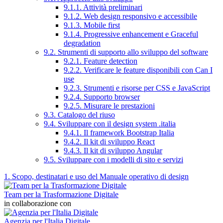
9.1.1. Attività preliminari
9.1.2. Web design responsivo e accessibile
9.1.3. Mobile first
9.1.4. Progressive enhancement e Graceful
degradation
9.2. Strumenti di supporto allo sviluppo del software
9.2.1. Feature detection
9.2.2. Verificare le feature disponibili con Can I
use
9.2.3. Strumenti e risorse per CSS e JavaScript
9.2.4. Supporto browser
9.2.5. Misurare le prestazioni
9.3. Catalogo del riuso
9.4. Sviluppare con il design system .italia
9.4.1. Il framework Bootstrap Italia
9.4.2. Il kit di sviluppo React
9.4.3. Il kit di sviluppo Angular
9.5. Sviluppare con i modelli di sito e servizi
1. Scopo, destinatari e uso del Manuale operativo di design
Team per la Trasformazione Digitale
in collaborazione con
Agenzia per l'Italia Digitale