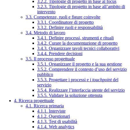
3.2.2. Tipologie di progetto in base al focus
3.2.3. Tipologie di progetto in base all’ambito di
intervento
3.3. Competenze, ruoli e figure coinvolte
3.3.1. Coordinatore di progetto
3.3.2. Definire ruoli e responsabilità
3.4. Metodo di lavoro
3.4.1. Definire processi, strumenti e rituali
3.4.2. Curare la documentazione di progetto
3.4.3. Organizzare tavoli tecnici collaborativi
3.4.4. Prendere decisioni
3.5. Il processo progettuale
3.5.1. Organizzare il progetto e la sua gestione
3.5.2. Comprendere il contesto d’uso del servizio
pubblico
3.5.3. Progettare i processi e i
touchpoint
del
servizio
3.5.4. Realizzare l’interfaccia utente del servizio
3.5.5. Validare la soluzione ottenuta
4. Ricerca progettuale
4.1. Ricerca primaria
4.1.1. Interviste
4.1.2. Questionari
4.1.3. Test di usabilità
4.1.4. Web analytics