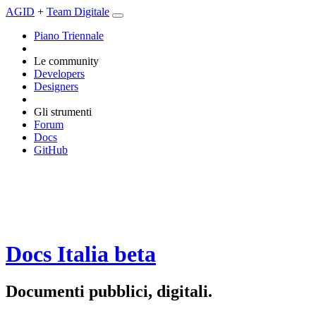
AGID
+
Team Digitale
Piano Triennale
Le community
Developers
Designers
Gli strumenti
Forum
Docs
GitHub
Docs Italia
beta
Documenti pubblici, digitali.