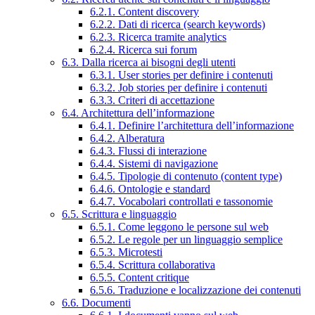
6.2.1. Content discovery
6.2.2. Dati di ricerca (search keywords)
6.2.3. Ricerca tramite analytics
6.2.4. Ricerca sui forum
6.3. Dalla ricerca ai bisogni degli utenti
6.3.1. User stories per definire i contenuti
6.3.2. Job stories per definire i contenuti
6.3.3. Criteri di accettazione
6.4. Architettura dell’informazione
6.4.1. Definire l’architettura dell’informazione
6.4.2. Alberatura
6.4.3. Flussi di interazione
6.4.4. Sistemi di navigazione
6.4.5. Tipologie di contenuto (content type)
6.4.6. Ontologie e standard
6.4.7. Vocabolari controllati e tassonomie
6.5. Scrittura e linguaggio
6.5.1. Come leggono le persone sul web
6.5.2. Le regole per un linguaggio semplice
6.5.3. Microtesti
6.5.4. Scrittura collaborativa
6.5.5. Content critique
6.5.6. Traduzione e localizzazione dei contenuti
6.6. Documenti