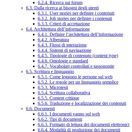
6.2.4. Ricerca sui forum
6.3. Dalla ricerca ai bisogni degli utenti
6.3.1. User stories per definire i contenuti
6.3.2. Job stories per definire i contenuti
6.3.3. Criteri di accettazione
6.4. Architettura dell’informazione
6.4.1. Definire l’architettura dell’informazione
6.4.2. Alberatura
6.4.3. Flussi di interazione
6.4.4. Sistemi di navigazione
6.4.5. Tipologie di contenuto (content type)
6.4.6. Ontologie e standard
6.4.7. Vocabolari controllati e tassonomie
6.5. Scrittura e linguaggio
6.5.1. Come leggono le persone sul web
6.5.2. Le regole per un linguaggio semplice
6.5.3. Microtesti
6.5.4. Scrittura collaborativa
6.5.5. Content critique
6.5.6. Traduzione e localizzazione dei contenuti
6.6. Documenti
6.6.1. I documenti vanno sul web
6.6.2. Tipi di documenti
6.6.3. Formato di lettura dei documenti elettronici
6.6.4. Modalità di produzione dei documenti