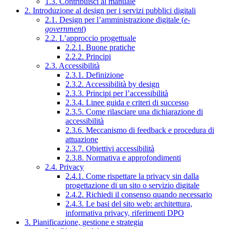
1.3. Contribuisci al manuale
2. Introduzione al design per i servizi pubblici digitali
2.1. Design per l’amministrazione digitale (
e-
government
)
2.2. L’approccio progettuale
2.2.1. Buone pratiche
2.2.2. Principi
2.3. Accessibilità
2.3.1. Definizione
2.3.2. Accessibilità by design
2.3.3. Principi per l’accessibilità
2.3.4. Linee guida e criteri di successo
2.3.5. Come rilasciare una dichiarazione di
accessibilità
2.3.6. Meccanismo di feedback e procedura di
attuazione
2.3.7. Obiettivi accessibilità
2.3.8. Normativa e approfondimenti
2.4. Privacy
2.4.1. Come rispettare la privacy sin dalla
progettazione di un sito o servizio digitale
2.4.2. Richiedi il consenso quando necessario
2.4.3. Le basi del sito web: architettura,
informativa privacy, riferimenti DPO
3. Pianificazione, gestione e strategia