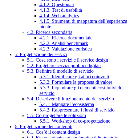
4.1.2. Questionari
4.1.3. Test di usabilità
4.1.4. Web analytics
4.1.5. Strumenti di mappatura dell’esperienza
utente
4.2. Ricerca secondaria
4.2.1. Ricerca documentale
4.2.2. Analisi benchmark
4.2.3. Valutazione euristica
5. Progettazione dei servizi
5.1. Cosa sono i servizi e il service design
5.2. Progettare servizi pubblici digitali
5.3. Definire il modello di servizio
5.3.1. Identificare gli attori coinvolti
5.3.2. Formulare la proposta di valore
5.3.3. Inquadrare gli elementi costitutivi del
servizio
5.4. Descrivere il funzionamento del servizio
5.4.1. Mappare l’ecosistema
5.4.2. Rappresentare i flussi di servizio
5.5. Co-progettare le soluzioni
5.5.1. Workshop di co-progettazione
6. Progettazione dei contenuti
6.1. Cos’è il content design
6.2. Ricerca utente sui contenuti e il linguaggio