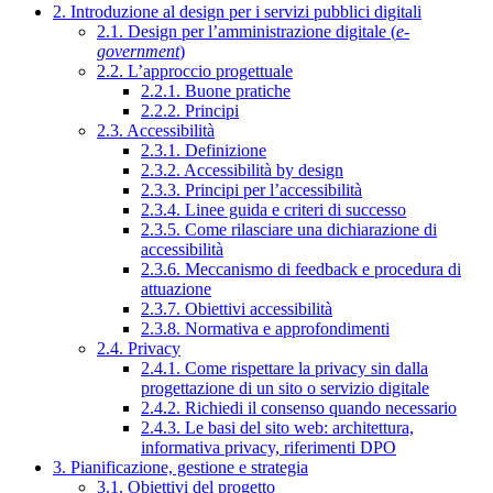
2. Introduzione al design per i servizi pubblici digitali
2.1. Design per l’amministrazione digitale (
e-
government
)
2.2. L’approccio progettuale
2.2.1. Buone pratiche
2.2.2. Principi
2.3. Accessibilità
2.3.1. Definizione
2.3.2. Accessibilità by design
2.3.3. Principi per l’accessibilità
2.3.4. Linee guida e criteri di successo
2.3.5. Come rilasciare una dichiarazione di
accessibilità
2.3.6. Meccanismo di feedback e procedura di
attuazione
2.3.7. Obiettivi accessibilità
2.3.8. Normativa e approfondimenti
2.4. Privacy
2.4.1. Come rispettare la privacy sin dalla
progettazione di un sito o servizio digitale
2.4.2. Richiedi il consenso quando necessario
2.4.3. Le basi del sito web: architettura,
informativa privacy, riferimenti DPO
3. Pianificazione, gestione e strategia
3.1. Obiettivi del progetto