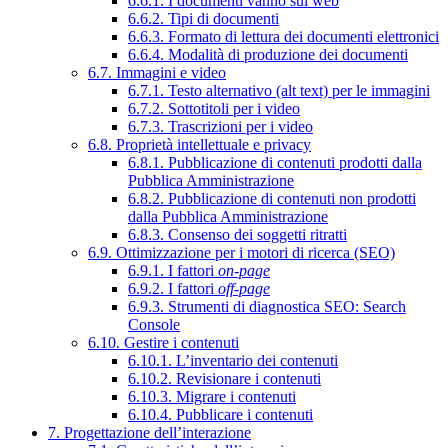
6.6.1. I documenti vanno sul web
6.6.2. Tipi di documenti
6.6.3. Formato di lettura dei documenti elettronici
6.6.4. Modalità di produzione dei documenti
6.7. Immagini e video
6.7.1. Testo alternativo (alt text) per le immagini
6.7.2. Sottotitoli per i video
6.7.3. Trascrizioni per i video
6.8. Proprietà intellettuale e privacy
6.8.1. Pubblicazione di contenuti prodotti dalla
Pubblica Amministrazione
6.8.2. Pubblicazione di contenuti non prodotti
dalla Pubblica Amministrazione
6.8.3. Consenso dei soggetti ritratti
6.9. Ottimizzazione per i motori di ricerca (SEO)
6.9.1. I fattori
on-page
6.9.2. I fattori
off-page
6.9.3. Strumenti di diagnostica SEO: Search
Console
6.10. Gestire i contenuti
6.10.1. L’inventario dei contenuti
6.10.2. Revisionare i contenuti
6.10.3. Migrare i contenuti
6.10.4. Pubblicare i contenuti
7. Progettazione dell’interazione