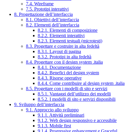
7.4. Wireframe
7.5. Prototipi interattivi
8. Progettazione dell’interfaccia
8.1. Obiettivi dell’interfaccia
8.2. Elementi dell’interfaccia
8.2.1. Elementi di composizione
8.2.2. Elementi interattivi
8.2.3. Elementi testuali (microtesti)
8.3. Progettare e costruire in alta fedeltà
8.3.1. Layout di pagina
8.3.2. Prototipi in alta fedeltà
8.4. Progettare con il design system .italia
8.4.1. Documentazione
8.4.2. Benefici del design system
8.4.3. Risorse operative
8.4.4. Come contribuire al design system .italia
8.5. Progettare con i modelli di sito e servizi
8.5.1. Vantaggi dell’utilizzo dei modelli
8.5.2. I modelli di sito e servizi disponibili
9. Sviluppo dell’interfaccia
9.1. Approccio allo sviluppo
9.1.1. Attività preliminari
9.1.2. Web design responsivo e accessibile
9.1.3. Mobile first
9.1.4. Progressive enhancement e Graceful