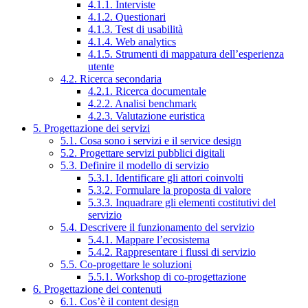
4.1.1. Interviste
4.1.2. Questionari
4.1.3. Test di usabilità
4.1.4. Web analytics
4.1.5. Strumenti di mappatura dell’esperienza
utente
4.2. Ricerca secondaria
4.2.1. Ricerca documentale
4.2.2. Analisi benchmark
4.2.3. Valutazione euristica
5. Progettazione dei servizi
5.1. Cosa sono i servizi e il service design
5.2. Progettare servizi pubblici digitali
5.3. Definire il modello di servizio
5.3.1. Identificare gli attori coinvolti
5.3.2. Formulare la proposta di valore
5.3.3. Inquadrare gli elementi costitutivi del
servizio
5.4. Descrivere il funzionamento del servizio
5.4.1. Mappare l’ecosistema
5.4.2. Rappresentare i flussi di servizio
5.5. Co-progettare le soluzioni
5.5.1. Workshop di co-progettazione
6. Progettazione dei contenuti
6.1. Cos’è il content design