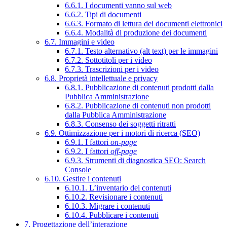
6.6.1. I documenti vanno sul web
6.6.2. Tipi di documenti
6.6.3. Formato di lettura dei documenti elettronici
6.6.4. Modalità di produzione dei documenti
6.7. Immagini e video
6.7.1. Testo alternativo (alt text) per le immagini
6.7.2. Sottotitoli per i video
6.7.3. Trascrizioni per i video
6.8. Proprietà intellettuale e privacy
6.8.1. Pubblicazione di contenuti prodotti dalla
Pubblica Amministrazione
6.8.2. Pubblicazione di contenuti non prodotti
dalla Pubblica Amministrazione
6.8.3. Consenso dei soggetti ritratti
6.9. Ottimizzazione per i motori di ricerca (SEO)
6.9.1. I fattori
on-page
6.9.2. I fattori
off-page
6.9.3. Strumenti di diagnostica SEO: Search
Console
6.10. Gestire i contenuti
6.10.1. L’inventario dei contenuti
6.10.2. Revisionare i contenuti
6.10.3. Migrare i contenuti
6.10.4. Pubblicare i contenuti
7. Progettazione dell’interazione