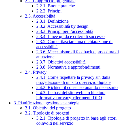
2.2. L’approccio progettuale
2.2.1. Buone pratiche
2.2.2. Principi
2.3. Accessibilità
2.3.1. Definizione
2.3.2. Accessibilità by design
2.3.3. Principi per l’accessibilità
2.3.4. Linee guida e criteri di successo
2.3.5. Come rilasciare una dichiarazione di
accessibilità
2.3.6. Meccanismo di feedback e procedura di
attuazione
2.3.7. Obiettivi accessibilità
2.3.8. Normativa e approfondimenti
2.4. Privacy
2.4.1. Come rispettare la privacy sin dalla
progettazione di un sito o servizio digitale
2.4.2. Richiedi il consenso quando necessario
2.4.3. Le basi del sito web: architettura,
informativa privacy, riferimenti DPO
3. Pianificazione, gestione e strategia
3.1. Obiettivi del progetto
3.2. Tipologie di progetti
3.2.1. Tipologie di progetto in base agli attori
coinvolti nel servizio