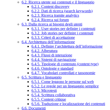
6.2. Ricerca utente sui contenuti e il linguaggio
6.2.1. Content discovery
6.2.2. Dati di ricerca (search keywords)
6.2.3. Ricerca tramite analytics
6.2.4. Ricerca sui forum
6.3. Dalla ricerca ai bisogni degli utenti
6.3.1. User stories per definire i contenuti
6.3.2. Job stories per definire i contenuti
6.3.3. Criteri di accettazione
6.4. Architettura dell’informazione
6.4.1. Definire l’architettura dell’informazione
6.4.2. Alberatura
6.4.3. Flussi di interazione
6.4.4. Sistemi di navigazione
6.4.5. Tipologie di contenuto (content type)
6.4.6. Ontologie e standard
6.4.7. Vocabolari controllati e tassonomie
6.5. Scrittura e linguaggio
6.5.1. Come leggono le persone sul web
6.5.2. Le regole per un linguaggio semplice
6.5.3. Microtesti
6.5.4. Scrittura collaborativa
6.5.5. Content critique
6.5.6. Traduzione e localizzazione dei contenuti
6.6. Documenti