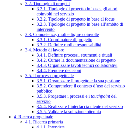
3.2. Tipologie di progetti
3.2.1. Tipologie di progetto in base agli attori
coinvolti nel servizio
3.2.2. Tipologie di progetto in base al focus
3.2.3. Tipologie di progetto in base all’ambito di
intervento
3.3. Competenze, ruoli e figure coinvolte
3.3.1. Coordinatore di progetto
3.3.2. Definire ruoli e responsabilità
3.4. Metodo di lavoro
3.4.1. Definire processi, strumenti e rituali
3.4.2. Curare la documentazione di progetto
3.4.3. Organizzare tavoli tecnici collaborativi
3.4.4. Prendere decisioni
3.5. Il processo progettuale
3.5.1. Organizzare il progetto e la sua gestione
3.5.2. Comprendere il contesto d’uso del servizio
pubblico
3.5.3. Progettare i processi e i
touchpoint
del
servizio
3.5.4. Realizzare l’interfaccia utente del servizio
3.5.5. Validare la soluzione ottenuta
4. Ricerca progettuale
4.1. Ricerca primaria
4.1.1. Interviste