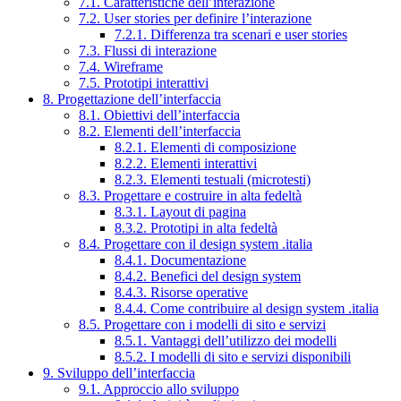
7.1. Caratteristiche dell’interazione
7.2. User stories per definire l’interazione
7.2.1. Differenza tra scenari e user stories
7.3. Flussi di interazione
7.4. Wireframe
7.5. Prototipi interattivi
8. Progettazione dell’interfaccia
8.1. Obiettivi dell’interfaccia
8.2. Elementi dell’interfaccia
8.2.1. Elementi di composizione
8.2.2. Elementi interattivi
8.2.3. Elementi testuali (microtesti)
8.3. Progettare e costruire in alta fedeltà
8.3.1. Layout di pagina
8.3.2. Prototipi in alta fedeltà
8.4. Progettare con il design system .italia
8.4.1. Documentazione
8.4.2. Benefici del design system
8.4.3. Risorse operative
8.4.4. Come contribuire al design system .italia
8.5. Progettare con i modelli di sito e servizi
8.5.1. Vantaggi dell’utilizzo dei modelli
8.5.2. I modelli di sito e servizi disponibili
9. Sviluppo dell’interfaccia
9.1. Approccio allo sviluppo