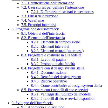
7.1. Caratteristiche dell’interazione
7.2. User stories per definire l’interazione
7.2.1. Differenza tra scenari e user stories
7.3. Flussi di interazione
7.4. Wireframe
7.5. Prototipi interattivi
8. Progettazione dell’interfaccia
8.1. Obiettivi dell’interfaccia
8.2. Elementi dell’interfaccia
8.2.1. Elementi di composizione
8.2.2. Elementi interattivi
8.2.3. Elementi testuali (microtesti)
8.3. Progettare e costruire in alta fedeltà
8.3.1. Layout di pagina
8.3.2. Prototipi in alta fedeltà
8.4. Progettare con il design system .italia
8.4.1. Documentazione
8.4.2. Benefici del design system
8.4.3. Risorse operative
8.4.4. Come contribuire al design system .italia
8.5. Progettare con i modelli di sito e servizi
8.5.1. Vantaggi dell’utilizzo dei modelli
8.5.2. I modelli di sito e servizi disponibili
9. Sviluppo dell’interfaccia
9.1. Approccio allo sviluppo