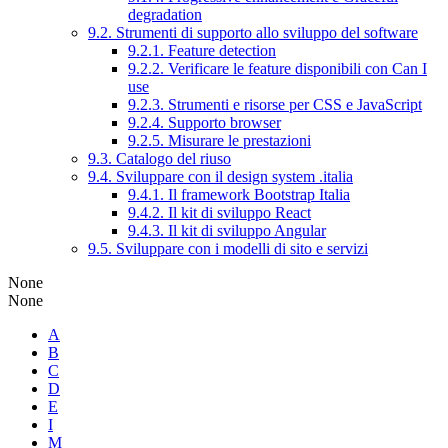
degradation
9.2. Strumenti di supporto allo sviluppo del software
9.2.1. Feature detection
9.2.2. Verificare le feature disponibili con Can I
use
9.2.3. Strumenti e risorse per CSS e JavaScript
9.2.4. Supporto browser
9.2.5. Misurare le prestazioni
9.3. Catalogo del riuso
9.4. Sviluppare con il design system .italia
9.4.1. Il framework Bootstrap Italia
9.4.2. Il kit di sviluppo React
9.4.3. Il kit di sviluppo Angular
9.5. Sviluppare con i modelli di sito e servizi
None
None
A
B
C
D
E
I
M