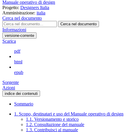
Manuale operativo di design
Progetto:
Designers Italia
Amministrazione:
italia
Cerca nel documento
Cerca nel documento
Informazioni
versione-corrente
Scarica
pdf
html
epub
Sorgente
Azioni
indice dei contenuti
Sommario
1. Scopo, destinatari e uso del Manuale operativo di design
1.1. Versionamento e storico
1.2. Consultazione del manuale
1.3. Contribuisci al manuale