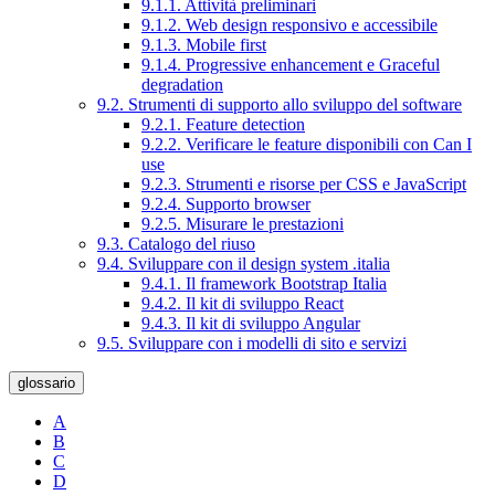
9.1.1. Attività preliminari
9.1.2. Web design responsivo e accessibile
9.1.3. Mobile first
9.1.4. Progressive enhancement e Graceful
degradation
9.2. Strumenti di supporto allo sviluppo del software
9.2.1. Feature detection
9.2.2. Verificare le feature disponibili con Can I
use
9.2.3. Strumenti e risorse per CSS e JavaScript
9.2.4. Supporto browser
9.2.5. Misurare le prestazioni
9.3. Catalogo del riuso
9.4. Sviluppare con il design system .italia
9.4.1. Il framework Bootstrap Italia
9.4.2. Il kit di sviluppo React
9.4.3. Il kit di sviluppo Angular
9.5. Sviluppare con i modelli di sito e servizi
glossario
A
B
C
D