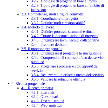
3.2.2. Tipologie di progetto in base al focus
3.2.3. Tipologie di progetto in base all’ambito di
intervento
3.3. Competenze, ruoli e figure coinvolte
3.3.1. Coordinatore di progetto
3.3.2. Definire ruoli e responsabilità
3.4. Metodo di lavoro
3.4.1. Definire processi, strumenti e rituali
3.4.2. Curare la documentazione di progetto
3.4.3. Organizzare tavoli tecnici collaborativi
3.4.4. Prendere decisioni
3.5. Il processo progettuale
3.5.1. Organizzare il progetto e la sua gestione
3.5.2. Comprendere il contesto d’uso del servizio
pubblico
3.5.3. Progettare i processi e i
touchpoint
del
servizio
3.5.4. Realizzare l’interfaccia utente del servizio
3.5.5. Validare la soluzione ottenuta
4. Ricerca progettuale
4.1. Ricerca primaria
4.1.1. Interviste
4.1.2. Questionari
4.1.3. Test di usabilità
4.1.4. Web analytics