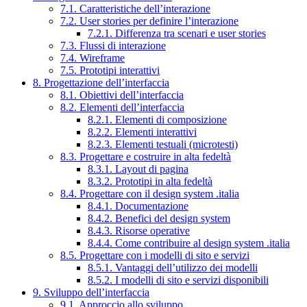
7.1. Caratteristiche dell’interazione
7.2. User stories per definire l’interazione
7.2.1. Differenza tra scenari e user stories
7.3. Flussi di interazione
7.4. Wireframe
7.5. Prototipi interattivi
8. Progettazione dell’interfaccia
8.1. Obiettivi dell’interfaccia
8.2. Elementi dell’interfaccia
8.2.1. Elementi di composizione
8.2.2. Elementi interattivi
8.2.3. Elementi testuali (microtesti)
8.3. Progettare e costruire in alta fedeltà
8.3.1. Layout di pagina
8.3.2. Prototipi in alta fedeltà
8.4. Progettare con il design system .italia
8.4.1. Documentazione
8.4.2. Benefici del design system
8.4.3. Risorse operative
8.4.4. Come contribuire al design system .italia
8.5. Progettare con i modelli di sito e servizi
8.5.1. Vantaggi dell’utilizzo dei modelli
8.5.2. I modelli di sito e servizi disponibili
9. Sviluppo dell’interfaccia
9.1. Approccio allo sviluppo