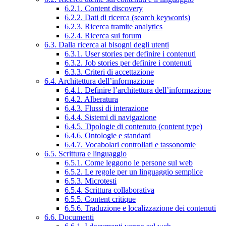
6.2.1. Content discovery
6.2.2. Dati di ricerca (search keywords)
6.2.3. Ricerca tramite analytics
6.2.4. Ricerca sui forum
6.3. Dalla ricerca ai bisogni degli utenti
6.3.1. User stories per definire i contenuti
6.3.2. Job stories per definire i contenuti
6.3.3. Criteri di accettazione
6.4. Architettura dell’informazione
6.4.1. Definire l’architettura dell’informazione
6.4.2. Alberatura
6.4.3. Flussi di interazione
6.4.4. Sistemi di navigazione
6.4.5. Tipologie di contenuto (content type)
6.4.6. Ontologie e standard
6.4.7. Vocabolari controllati e tassonomie
6.5. Scrittura e linguaggio
6.5.1. Come leggono le persone sul web
6.5.2. Le regole per un linguaggio semplice
6.5.3. Microtesti
6.5.4. Scrittura collaborativa
6.5.5. Content critique
6.5.6. Traduzione e localizzazione dei contenuti
6.6. Documenti