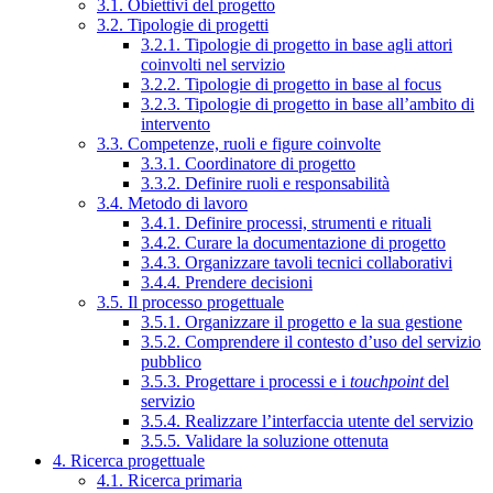
3.1. Obiettivi del progetto
3.2. Tipologie di progetti
3.2.1. Tipologie di progetto in base agli attori
coinvolti nel servizio
3.2.2. Tipologie di progetto in base al focus
3.2.3. Tipologie di progetto in base all’ambito di
intervento
3.3. Competenze, ruoli e figure coinvolte
3.3.1. Coordinatore di progetto
3.3.2. Definire ruoli e responsabilità
3.4. Metodo di lavoro
3.4.1. Definire processi, strumenti e rituali
3.4.2. Curare la documentazione di progetto
3.4.3. Organizzare tavoli tecnici collaborativi
3.4.4. Prendere decisioni
3.5. Il processo progettuale
3.5.1. Organizzare il progetto e la sua gestione
3.5.2. Comprendere il contesto d’uso del servizio
pubblico
3.5.3. Progettare i processi e i
touchpoint
del
servizio
3.5.4. Realizzare l’interfaccia utente del servizio
3.5.5. Validare la soluzione ottenuta
4. Ricerca progettuale
4.1. Ricerca primaria