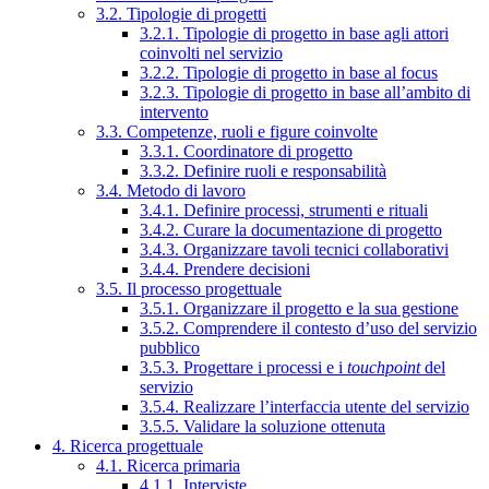
3.2. Tipologie di progetti
3.2.1. Tipologie di progetto in base agli attori
coinvolti nel servizio
3.2.2. Tipologie di progetto in base al focus
3.2.3. Tipologie di progetto in base all’ambito di
intervento
3.3. Competenze, ruoli e figure coinvolte
3.3.1. Coordinatore di progetto
3.3.2. Definire ruoli e responsabilità
3.4. Metodo di lavoro
3.4.1. Definire processi, strumenti e rituali
3.4.2. Curare la documentazione di progetto
3.4.3. Organizzare tavoli tecnici collaborativi
3.4.4. Prendere decisioni
3.5. Il processo progettuale
3.5.1. Organizzare il progetto e la sua gestione
3.5.2. Comprendere il contesto d’uso del servizio
pubblico
3.5.3. Progettare i processi e i
touchpoint
del
servizio
3.5.4. Realizzare l’interfaccia utente del servizio
3.5.5. Validare la soluzione ottenuta
4. Ricerca progettuale
4.1. Ricerca primaria
4.1.1. Interviste