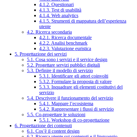
4.1.2. Questionari
4.1.3. Test di usabilità
4.1.4. Web analytics
4.1.5. Strumenti di mappatura dell’esperienza
utente
4.2. Ricerca secondaria
4.2.1. Ricerca documentale
4.2.2. Analisi benchmark
4.2.3. Valutazione euristica
5. Progettazione dei servizi
5.1. Cosa sono i servizi e il service design
5.2. Progettare servizi pubblici digitali
5.3. Definire il modello di servizio
5.3.1. Identificare gli attori coinvolti
5.3.2. Formulare la proposta di valore
5.3.3. Inquadrare gli elementi costitutivi del
servizio
5.4. Descrivere il funzionamento del servizio
5.4.1. Mappare l’ecosistema
5.4.2. Rappresentare i flussi di servizio
5.5. Co-progettare le soluzioni
5.5.1. Workshop di co-progettazione
6. Progettazione dei contenuti
6.1. Cos’è il content design
6.2. Ricerca utente sui contenuti e il linguaggio