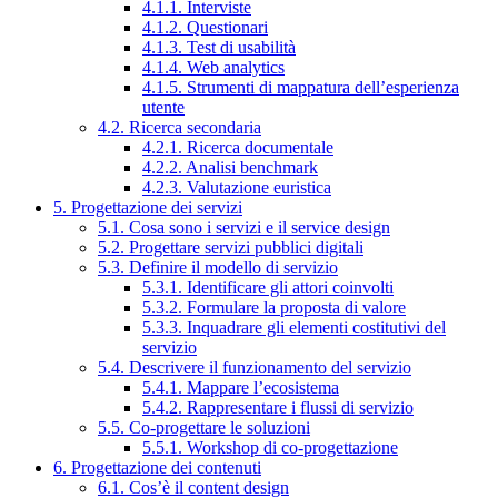
4.1.1. Interviste
4.1.2. Questionari
4.1.3. Test di usabilità
4.1.4. Web analytics
4.1.5. Strumenti di mappatura dell’esperienza
utente
4.2. Ricerca secondaria
4.2.1. Ricerca documentale
4.2.2. Analisi benchmark
4.2.3. Valutazione euristica
5. Progettazione dei servizi
5.1. Cosa sono i servizi e il service design
5.2. Progettare servizi pubblici digitali
5.3. Definire il modello di servizio
5.3.1. Identificare gli attori coinvolti
5.3.2. Formulare la proposta di valore
5.3.3. Inquadrare gli elementi costitutivi del
servizio
5.4. Descrivere il funzionamento del servizio
5.4.1. Mappare l’ecosistema
5.4.2. Rappresentare i flussi di servizio
5.5. Co-progettare le soluzioni
5.5.1. Workshop di co-progettazione
6. Progettazione dei contenuti
6.1. Cos’è il content design