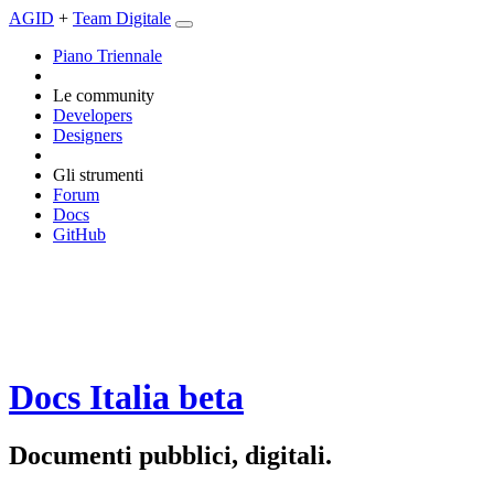
AGID
+
Team Digitale
Piano Triennale
Le community
Developers
Designers
Gli strumenti
Forum
Docs
GitHub
Docs Italia
beta
Documenti pubblici, digitali.