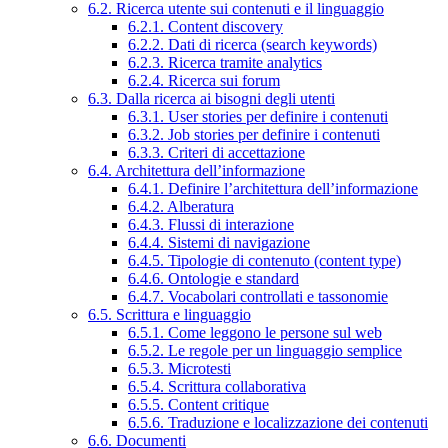
6.2. Ricerca utente sui contenuti e il linguaggio
6.2.1. Content discovery
6.2.2. Dati di ricerca (search keywords)
6.2.3. Ricerca tramite analytics
6.2.4. Ricerca sui forum
6.3. Dalla ricerca ai bisogni degli utenti
6.3.1. User stories per definire i contenuti
6.3.2. Job stories per definire i contenuti
6.3.3. Criteri di accettazione
6.4. Architettura dell’informazione
6.4.1. Definire l’architettura dell’informazione
6.4.2. Alberatura
6.4.3. Flussi di interazione
6.4.4. Sistemi di navigazione
6.4.5. Tipologie di contenuto (content type)
6.4.6. Ontologie e standard
6.4.7. Vocabolari controllati e tassonomie
6.5. Scrittura e linguaggio
6.5.1. Come leggono le persone sul web
6.5.2. Le regole per un linguaggio semplice
6.5.3. Microtesti
6.5.4. Scrittura collaborativa
6.5.5. Content critique
6.5.6. Traduzione e localizzazione dei contenuti
6.6. Documenti