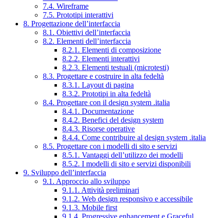
7.4. Wireframe
7.5. Prototipi interattivi
8. Progettazione dell’interfaccia
8.1. Obiettivi dell’interfaccia
8.2. Elementi dell’interfaccia
8.2.1. Elementi di composizione
8.2.2. Elementi interattivi
8.2.3. Elementi testuali (microtesti)
8.3. Progettare e costruire in alta fedeltà
8.3.1. Layout di pagina
8.3.2. Prototipi in alta fedeltà
8.4. Progettare con il design system .italia
8.4.1. Documentazione
8.4.2. Benefici del design system
8.4.3. Risorse operative
8.4.4. Come contribuire al design system .italia
8.5. Progettare con i modelli di sito e servizi
8.5.1. Vantaggi dell’utilizzo dei modelli
8.5.2. I modelli di sito e servizi disponibili
9. Sviluppo dell’interfaccia
9.1. Approccio allo sviluppo
9.1.1. Attività preliminari
9.1.2. Web design responsivo e accessibile
9.1.3. Mobile first
9.1.4. Progressive enhancement e Graceful