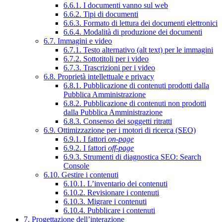
6.6.1. I documenti vanno sul web
6.6.2. Tipi di documenti
6.6.3. Formato di lettura dei documenti elettronici
6.6.4. Modalità di produzione dei documenti
6.7. Immagini e video
6.7.1. Testo alternativo (alt text) per le immagini
6.7.2. Sottotitoli per i video
6.7.3. Trascrizioni per i video
6.8. Proprietà intellettuale e privacy
6.8.1. Pubblicazione di contenuti prodotti dalla
Pubblica Amministrazione
6.8.2. Pubblicazione di contenuti non prodotti
dalla Pubblica Amministrazione
6.8.3. Consenso dei soggetti ritratti
6.9. Ottimizzazione per i motori di ricerca (SEO)
6.9.1. I fattori
on-page
6.9.2. I fattori
off-page
6.9.3. Strumenti di diagnostica SEO: Search
Console
6.10. Gestire i contenuti
6.10.1. L’inventario dei contenuti
6.10.2. Revisionare i contenuti
6.10.3. Migrare i contenuti
6.10.4. Pubblicare i contenuti
7. Progettazione dell’interazione