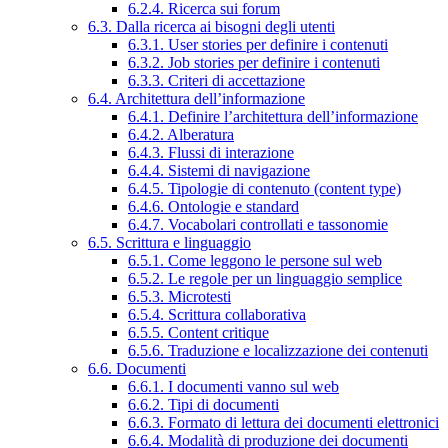
6.2.4. Ricerca sui forum
6.3. Dalla ricerca ai bisogni degli utenti
6.3.1. User stories per definire i contenuti
6.3.2. Job stories per definire i contenuti
6.3.3. Criteri di accettazione
6.4. Architettura dell’informazione
6.4.1. Definire l’architettura dell’informazione
6.4.2. Alberatura
6.4.3. Flussi di interazione
6.4.4. Sistemi di navigazione
6.4.5. Tipologie di contenuto (content type)
6.4.6. Ontologie e standard
6.4.7. Vocabolari controllati e tassonomie
6.5. Scrittura e linguaggio
6.5.1. Come leggono le persone sul web
6.5.2. Le regole per un linguaggio semplice
6.5.3. Microtesti
6.5.4. Scrittura collaborativa
6.5.5. Content critique
6.5.6. Traduzione e localizzazione dei contenuti
6.6. Documenti
6.6.1. I documenti vanno sul web
6.6.2. Tipi di documenti
6.6.3. Formato di lettura dei documenti elettronici
6.6.4. Modalità di produzione dei documenti