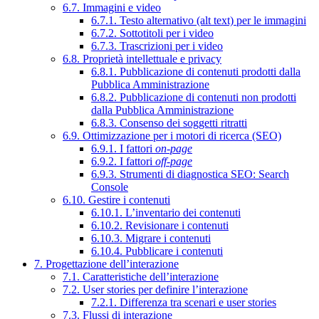
6.7. Immagini e video
6.7.1. Testo alternativo (alt text) per le immagini
6.7.2. Sottotitoli per i video
6.7.3. Trascrizioni per i video
6.8. Proprietà intellettuale e privacy
6.8.1. Pubblicazione di contenuti prodotti dalla
Pubblica Amministrazione
6.8.2. Pubblicazione di contenuti non prodotti
dalla Pubblica Amministrazione
6.8.3. Consenso dei soggetti ritratti
6.9. Ottimizzazione per i motori di ricerca (SEO)
6.9.1. I fattori
on-page
6.9.2. I fattori
off-page
6.9.3. Strumenti di diagnostica SEO: Search
Console
6.10. Gestire i contenuti
6.10.1. L’inventario dei contenuti
6.10.2. Revisionare i contenuti
6.10.3. Migrare i contenuti
6.10.4. Pubblicare i contenuti
7. Progettazione dell’interazione
7.1. Caratteristiche dell’interazione
7.2. User stories per definire l’interazione
7.2.1. Differenza tra scenari e user stories
7.3. Flussi di interazione