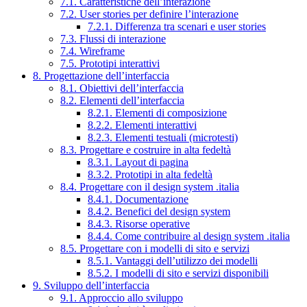
7.1. Caratteristiche dell’interazione
7.2. User stories per definire l’interazione
7.2.1. Differenza tra scenari e user stories
7.3. Flussi di interazione
7.4. Wireframe
7.5. Prototipi interattivi
8. Progettazione dell’interfaccia
8.1. Obiettivi dell’interfaccia
8.2. Elementi dell’interfaccia
8.2.1. Elementi di composizione
8.2.2. Elementi interattivi
8.2.3. Elementi testuali (microtesti)
8.3. Progettare e costruire in alta fedeltà
8.3.1. Layout di pagina
8.3.2. Prototipi in alta fedeltà
8.4. Progettare con il design system .italia
8.4.1. Documentazione
8.4.2. Benefici del design system
8.4.3. Risorse operative
8.4.4. Come contribuire al design system .italia
8.5. Progettare con i modelli di sito e servizi
8.5.1. Vantaggi dell’utilizzo dei modelli
8.5.2. I modelli di sito e servizi disponibili
9. Sviluppo dell’interfaccia
9.1. Approccio allo sviluppo