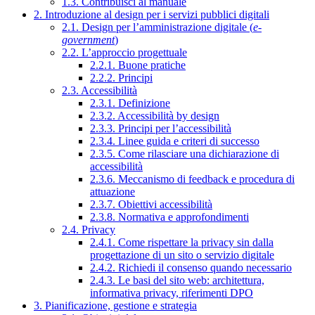
1.3. Contribuisci al manuale
2. Introduzione al design per i servizi pubblici digitali
2.1. Design per l’amministrazione digitale (
e-
government
)
2.2. L’approccio progettuale
2.2.1. Buone pratiche
2.2.2. Principi
2.3. Accessibilità
2.3.1. Definizione
2.3.2. Accessibilità by design
2.3.3. Principi per l’accessibilità
2.3.4. Linee guida e criteri di successo
2.3.5. Come rilasciare una dichiarazione di
accessibilità
2.3.6. Meccanismo di feedback e procedura di
attuazione
2.3.7. Obiettivi accessibilità
2.3.8. Normativa e approfondimenti
2.4. Privacy
2.4.1. Come rispettare la privacy sin dalla
progettazione di un sito o servizio digitale
2.4.2. Richiedi il consenso quando necessario
2.4.3. Le basi del sito web: architettura,
informativa privacy, riferimenti DPO
3. Pianificazione, gestione e strategia