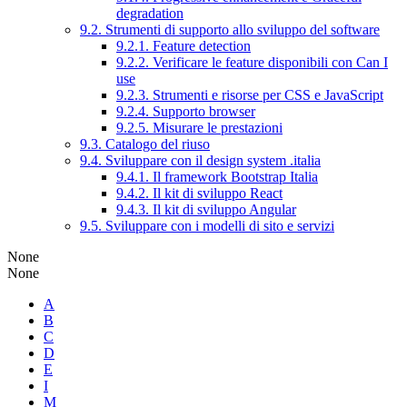
degradation
9.2. Strumenti di supporto allo sviluppo del software
9.2.1. Feature detection
9.2.2. Verificare le feature disponibili con Can I
use
9.2.3. Strumenti e risorse per CSS e JavaScript
9.2.4. Supporto browser
9.2.5. Misurare le prestazioni
9.3. Catalogo del riuso
9.4. Sviluppare con il design system .italia
9.4.1. Il framework Bootstrap Italia
9.4.2. Il kit di sviluppo React
9.4.3. Il kit di sviluppo Angular
9.5. Sviluppare con i modelli di sito e servizi
None
None
A
B
C
D
E
I
M