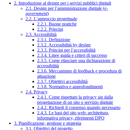
2. Introduzione al design per i servizi pubblici digitali
2.1. Design per l’amministrazione digitale (
e-
government
)
2.2. L’approccio progettuale
2.2.1. Buone pratiche
2.2.2. Principi
2.3. Accessibilità
2.3.1. Definizione
2.3.2. Accessibilità by design
2.3.3. Principi per l’accessibilità
2.3.4. Linee guida e criteri di successo
2.3.5. Come rilasciare una dichiarazione di
accessibilità
2.3.6. Meccanismo di feedback e procedura di
attuazione
2.3.7. Obiettivi accessibilità
2.3.8. Normativa e approfondimenti
2.4. Privacy
2.4.1. Come rispettare la privacy sin dalla
progettazione di un sito o servizio digitale
2.4.2. Richiedi il consenso quando necessario
2.4.3. Le basi del sito web: architettura,
informativa privacy, riferimenti DPO
3. Pianificazione, gestione e strategia
3.1. Obiettivi del progetto