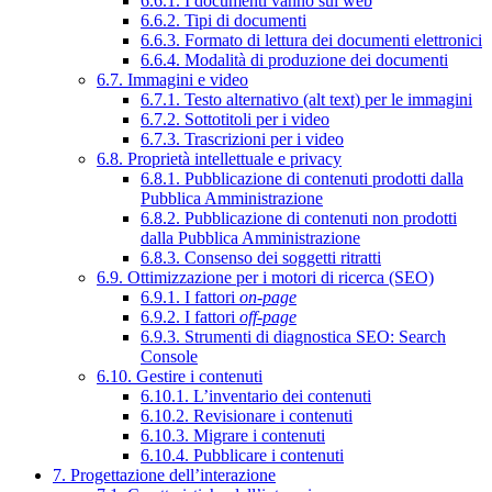
6.6.1. I documenti vanno sul web
6.6.2. Tipi di documenti
6.6.3. Formato di lettura dei documenti elettronici
6.6.4. Modalità di produzione dei documenti
6.7. Immagini e video
6.7.1. Testo alternativo (alt text) per le immagini
6.7.2. Sottotitoli per i video
6.7.3. Trascrizioni per i video
6.8. Proprietà intellettuale e privacy
6.8.1. Pubblicazione di contenuti prodotti dalla
Pubblica Amministrazione
6.8.2. Pubblicazione di contenuti non prodotti
dalla Pubblica Amministrazione
6.8.3. Consenso dei soggetti ritratti
6.9. Ottimizzazione per i motori di ricerca (SEO)
6.9.1. I fattori
on-page
6.9.2. I fattori
off-page
6.9.3. Strumenti di diagnostica SEO: Search
Console
6.10. Gestire i contenuti
6.10.1. L’inventario dei contenuti
6.10.2. Revisionare i contenuti
6.10.3. Migrare i contenuti
6.10.4. Pubblicare i contenuti
7. Progettazione dell’interazione