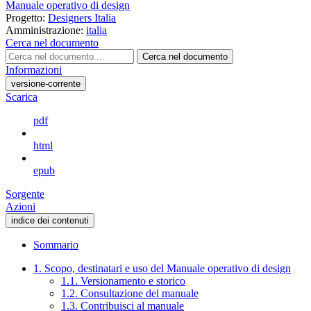
Manuale operativo di design
Progetto:
Designers Italia
Amministrazione:
italia
Cerca nel documento
Cerca nel documento
Informazioni
versione-corrente
Scarica
pdf
html
epub
Sorgente
Azioni
indice dei contenuti
Sommario
1. Scopo, destinatari e uso del Manuale operativo di design
1.1. Versionamento e storico
1.2. Consultazione del manuale
1.3. Contribuisci al manuale