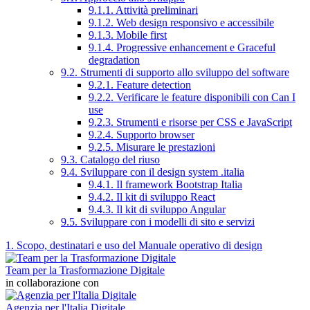
9.1.1. Attività preliminari
9.1.2. Web design responsivo e accessibile
9.1.3. Mobile first
9.1.4. Progressive enhancement e Graceful
degradation
9.2. Strumenti di supporto allo sviluppo del software
9.2.1. Feature detection
9.2.2. Verificare le feature disponibili con Can I
use
9.2.3. Strumenti e risorse per CSS e JavaScript
9.2.4. Supporto browser
9.2.5. Misurare le prestazioni
9.3. Catalogo del riuso
9.4. Sviluppare con il design system .italia
9.4.1. Il framework Bootstrap Italia
9.4.2. Il kit di sviluppo React
9.4.3. Il kit di sviluppo Angular
9.5. Sviluppare con i modelli di sito e servizi
1. Scopo, destinatari e uso del Manuale operativo di design
Team per la Trasformazione Digitale
in collaborazione con
Agenzia per l'Italia Digitale