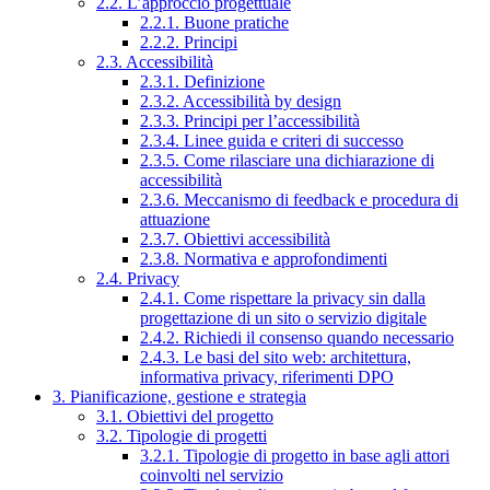
2.2. L’approccio progettuale
2.2.1. Buone pratiche
2.2.2. Principi
2.3. Accessibilità
2.3.1. Definizione
2.3.2. Accessibilità by design
2.3.3. Principi per l’accessibilità
2.3.4. Linee guida e criteri di successo
2.3.5. Come rilasciare una dichiarazione di
accessibilità
2.3.6. Meccanismo di feedback e procedura di
attuazione
2.3.7. Obiettivi accessibilità
2.3.8. Normativa e approfondimenti
2.4. Privacy
2.4.1. Come rispettare la privacy sin dalla
progettazione di un sito o servizio digitale
2.4.2. Richiedi il consenso quando necessario
2.4.3. Le basi del sito web: architettura,
informativa privacy, riferimenti DPO
3. Pianificazione, gestione e strategia
3.1. Obiettivi del progetto
3.2. Tipologie di progetti
3.2.1. Tipologie di progetto in base agli attori
coinvolti nel servizio