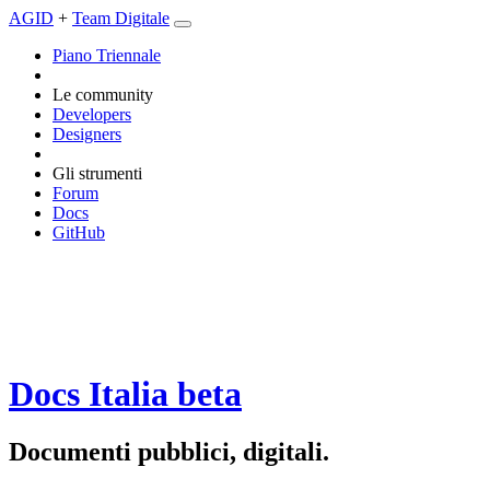
AGID
+
Team Digitale
Piano Triennale
Le community
Developers
Designers
Gli strumenti
Forum
Docs
GitHub
Docs Italia
beta
Documenti pubblici, digitali.