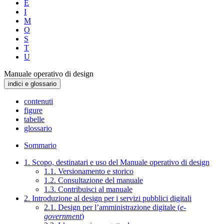
E
I
M
O
S
T
U
Manuale operativo di design
indici e glossario
contenuti
figure
tabelle
glossario
Sommario
1. Scopo, destinatari e uso del Manuale operativo di design
1.1. Versionamento e storico
1.2. Consultazione del manuale
1.3. Contribuisci al manuale
2. Introduzione al design per i servizi pubblici digitali
2.1. Design per l’amministrazione digitale (
e-
government
)