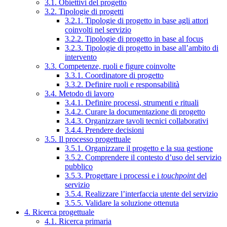
3.1. Obiettivi del progetto
3.2. Tipologie di progetti
3.2.1. Tipologie di progetto in base agli attori
coinvolti nel servizio
3.2.2. Tipologie di progetto in base al focus
3.2.3. Tipologie di progetto in base all’ambito di
intervento
3.3. Competenze, ruoli e figure coinvolte
3.3.1. Coordinatore di progetto
3.3.2. Definire ruoli e responsabilità
3.4. Metodo di lavoro
3.4.1. Definire processi, strumenti e rituali
3.4.2. Curare la documentazione di progetto
3.4.3. Organizzare tavoli tecnici collaborativi
3.4.4. Prendere decisioni
3.5. Il processo progettuale
3.5.1. Organizzare il progetto e la sua gestione
3.5.2. Comprendere il contesto d’uso del servizio
pubblico
3.5.3. Progettare i processi e i
touchpoint
del
servizio
3.5.4. Realizzare l’interfaccia utente del servizio
3.5.5. Validare la soluzione ottenuta
4. Ricerca progettuale
4.1. Ricerca primaria