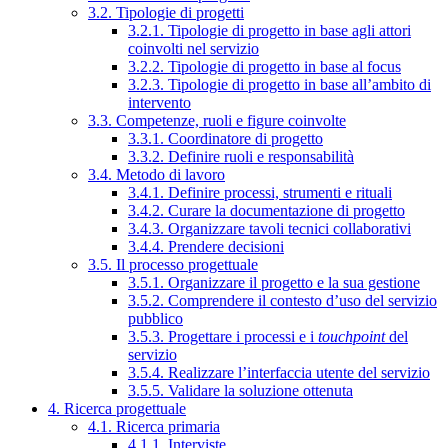
3.2. Tipologie di progetti
3.2.1. Tipologie di progetto in base agli attori
coinvolti nel servizio
3.2.2. Tipologie di progetto in base al focus
3.2.3. Tipologie di progetto in base all’ambito di
intervento
3.3. Competenze, ruoli e figure coinvolte
3.3.1. Coordinatore di progetto
3.3.2. Definire ruoli e responsabilità
3.4. Metodo di lavoro
3.4.1. Definire processi, strumenti e rituali
3.4.2. Curare la documentazione di progetto
3.4.3. Organizzare tavoli tecnici collaborativi
3.4.4. Prendere decisioni
3.5. Il processo progettuale
3.5.1. Organizzare il progetto e la sua gestione
3.5.2. Comprendere il contesto d’uso del servizio
pubblico
3.5.3. Progettare i processi e i
touchpoint
del
servizio
3.5.4. Realizzare l’interfaccia utente del servizio
3.5.5. Validare la soluzione ottenuta
4. Ricerca progettuale
4.1. Ricerca primaria
4.1.1. Interviste