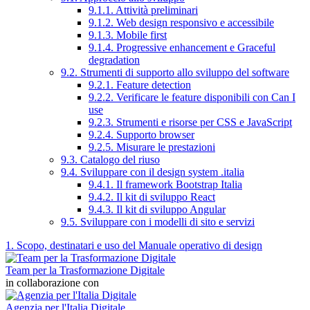
9.1.1. Attività preliminari
9.1.2. Web design responsivo e accessibile
9.1.3. Mobile first
9.1.4. Progressive enhancement e Graceful
degradation
9.2. Strumenti di supporto allo sviluppo del software
9.2.1. Feature detection
9.2.2. Verificare le feature disponibili con Can I
use
9.2.3. Strumenti e risorse per CSS e JavaScript
9.2.4. Supporto browser
9.2.5. Misurare le prestazioni
9.3. Catalogo del riuso
9.4. Sviluppare con il design system .italia
9.4.1. Il framework Bootstrap Italia
9.4.2. Il kit di sviluppo React
9.4.3. Il kit di sviluppo Angular
9.5. Sviluppare con i modelli di sito e servizi
1. Scopo, destinatari e uso del Manuale operativo di design
Team per la Trasformazione Digitale
in collaborazione con
Agenzia per l'Italia Digitale