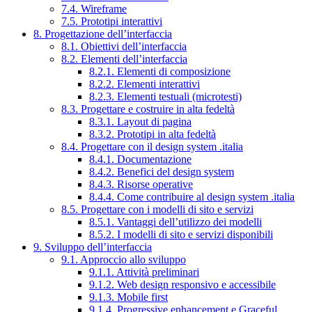
7.4. Wireframe
7.5. Prototipi interattivi
8. Progettazione dell’interfaccia
8.1. Obiettivi dell’interfaccia
8.2. Elementi dell’interfaccia
8.2.1. Elementi di composizione
8.2.2. Elementi interattivi
8.2.3. Elementi testuali (microtesti)
8.3. Progettare e costruire in alta fedeltà
8.3.1. Layout di pagina
8.3.2. Prototipi in alta fedeltà
8.4. Progettare con il design system .italia
8.4.1. Documentazione
8.4.2. Benefici del design system
8.4.3. Risorse operative
8.4.4. Come contribuire al design system .italia
8.5. Progettare con i modelli di sito e servizi
8.5.1. Vantaggi dell’utilizzo dei modelli
8.5.2. I modelli di sito e servizi disponibili
9. Sviluppo dell’interfaccia
9.1. Approccio allo sviluppo
9.1.1. Attività preliminari
9.1.2. Web design responsivo e accessibile
9.1.3. Mobile first
9.1.4. Progressive enhancement e Graceful