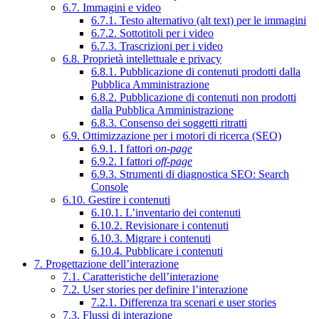
6.7. Immagini e video
6.7.1. Testo alternativo (alt text) per le immagini
6.7.2. Sottotitoli per i video
6.7.3. Trascrizioni per i video
6.8. Proprietà intellettuale e privacy
6.8.1. Pubblicazione di contenuti prodotti dalla
Pubblica Amministrazione
6.8.2. Pubblicazione di contenuti non prodotti
dalla Pubblica Amministrazione
6.8.3. Consenso dei soggetti ritratti
6.9. Ottimizzazione per i motori di ricerca (SEO)
6.9.1. I fattori
on-page
6.9.2. I fattori
off-page
6.9.3. Strumenti di diagnostica SEO: Search
Console
6.10. Gestire i contenuti
6.10.1. L’inventario dei contenuti
6.10.2. Revisionare i contenuti
6.10.3. Migrare i contenuti
6.10.4. Pubblicare i contenuti
7. Progettazione dell’interazione
7.1. Caratteristiche dell’interazione
7.2. User stories per definire l’interazione
7.2.1. Differenza tra scenari e user stories
7.3. Flussi di interazione