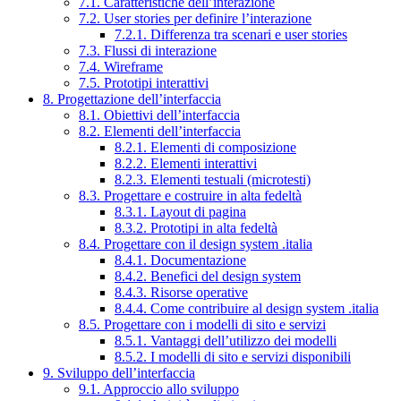
7.1. Caratteristiche dell’interazione
7.2. User stories per definire l’interazione
7.2.1. Differenza tra scenari e user stories
7.3. Flussi di interazione
7.4. Wireframe
7.5. Prototipi interattivi
8. Progettazione dell’interfaccia
8.1. Obiettivi dell’interfaccia
8.2. Elementi dell’interfaccia
8.2.1. Elementi di composizione
8.2.2. Elementi interattivi
8.2.3. Elementi testuali (microtesti)
8.3. Progettare e costruire in alta fedeltà
8.3.1. Layout di pagina
8.3.2. Prototipi in alta fedeltà
8.4. Progettare con il design system .italia
8.4.1. Documentazione
8.4.2. Benefici del design system
8.4.3. Risorse operative
8.4.4. Come contribuire al design system .italia
8.5. Progettare con i modelli di sito e servizi
8.5.1. Vantaggi dell’utilizzo dei modelli
8.5.2. I modelli di sito e servizi disponibili
9. Sviluppo dell’interfaccia
9.1. Approccio allo sviluppo