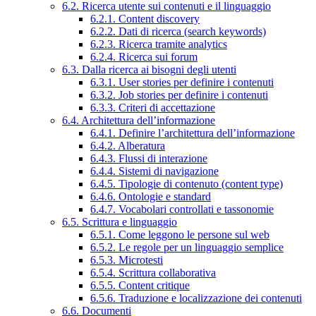
6.2. Ricerca utente sui contenuti e il linguaggio
6.2.1. Content discovery
6.2.2. Dati di ricerca (search keywords)
6.2.3. Ricerca tramite analytics
6.2.4. Ricerca sui forum
6.3. Dalla ricerca ai bisogni degli utenti
6.3.1. User stories per definire i contenuti
6.3.2. Job stories per definire i contenuti
6.3.3. Criteri di accettazione
6.4. Architettura dell’informazione
6.4.1. Definire l’architettura dell’informazione
6.4.2. Alberatura
6.4.3. Flussi di interazione
6.4.4. Sistemi di navigazione
6.4.5. Tipologie di contenuto (content type)
6.4.6. Ontologie e standard
6.4.7. Vocabolari controllati e tassonomie
6.5. Scrittura e linguaggio
6.5.1. Come leggono le persone sul web
6.5.2. Le regole per un linguaggio semplice
6.5.3. Microtesti
6.5.4. Scrittura collaborativa
6.5.5. Content critique
6.5.6. Traduzione e localizzazione dei contenuti
6.6. Documenti