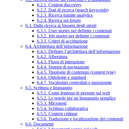
6.2.1. Content discovery
6.2.2. Dati di ricerca (search keywords)
6.2.3. Ricerca tramite analytics
6.2.4. Ricerca sui forum
6.3. Dalla ricerca ai bisogni degli utenti
6.3.1. User stories per definire i contenuti
6.3.2. Job stories per definire i contenuti
6.3.3. Criteri di accettazione
6.4. Architettura dell’informazione
6.4.1. Definire l’architettura dell’informazione
6.4.2. Alberatura
6.4.3. Flussi di interazione
6.4.4. Sistemi di navigazione
6.4.5. Tipologie di contenuto (content type)
6.4.6. Ontologie e standard
6.4.7. Vocabolari controllati e tassonomie
6.5. Scrittura e linguaggio
6.5.1. Come leggono le persone sul web
6.5.2. Le regole per un linguaggio semplice
6.5.3. Microtesti
6.5.4. Scrittura collaborativa
6.5.5. Content critique
6.5.6. Traduzione e localizzazione dei contenuti
6.6. Documenti