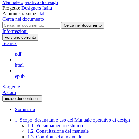
Manuale operativo di design
Progetto:
Designers Italia
Amministrazione:
italia
Cerca nel documento
Cerca nel documento
Informazioni
versione-corrente
Scarica
pdf
html
epub
Sorgente
Azioni
indice dei contenuti
Sommario
1. Scopo, destinatari e uso del Manuale operativo di design
1.1. Versionamento e storico
1.2. Consultazione del manuale
1.3. Contribuisci al manuale