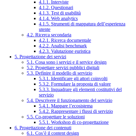
4.1.1. Interviste
4.1.2. Questionari
4.1.3. Test di usabilità
4.1.4. Web analytics
4.1.5. Strumenti di mappatura dell’esperienza
utente
4.2. Ricerca secondaria
4.2.1. Ricerca documentale
4.2.2. Analisi benchmark
4.2.3. Valutazione euristica
5. Progettazione dei servizi
5.1. Cosa sono i servizi e il service design
5.2. Progettare servizi pubblici digitali
5.3. Definire il modello di servizio
5.3.1. Identificare gli attori coinvolti
5.3.2. Formulare la proposta di valore
5.3.3. Inquadrare gli elementi costitutivi del
servizio
5.4. Descrivere il funzionamento del servizio
5.4.1. Mappare l’ecosistema
5.4.2. Rappresentare i flussi di servizio
5.5. Co-progettare le soluzioni
5.5.1. Workshop di co-progettazione
6. Progettazione dei contenuti
6.1. Cos’è il content design