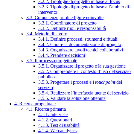
3.2.2. Tipologie di progetto in base al focus
3.2.3. Tipologie di progetto in base all’ambito di
intervento
3.3. Competenze, ruoli e figure coinvolte
3.3.1. Coordinatore di progetto
3.3.2. Definire ruoli e responsabilità
3.4. Metodo di lavoro
3.4.1. Definire processi, strumenti e rituali
3.4.2. Curare la documentazione di progetto
3.4.3. Organizzare tavoli tecnici collaborativi
3.4.4. Prendere decisioni
3.5. Il processo progettuale
3.5.1. Organizzare il progetto e la sua gestione
3.5.2. Comprendere il contesto d’uso del servizio
pubblico
3.5.3. Progettare i processi e i
touchpoint
del
servizio
3.5.4. Realizzare l’interfaccia utente del servizio
3.5.5. Validare la soluzione ottenuta
4. Ricerca progettuale
4.1. Ricerca primaria
4.1.1. Interviste
4.1.2. Questionari
4.1.3. Test di usabilità
4.1.4. Web analytics