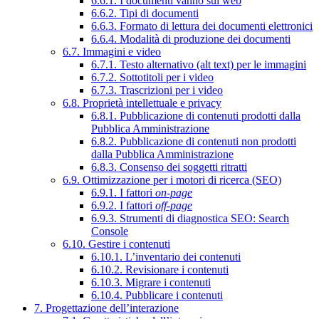
6.6.1. I documenti vanno sul web
6.6.2. Tipi di documenti
6.6.3. Formato di lettura dei documenti elettronici
6.6.4. Modalità di produzione dei documenti
6.7. Immagini e video
6.7.1. Testo alternativo (alt text) per le immagini
6.7.2. Sottotitoli per i video
6.7.3. Trascrizioni per i video
6.8. Proprietà intellettuale e privacy
6.8.1. Pubblicazione di contenuti prodotti dalla
Pubblica Amministrazione
6.8.2. Pubblicazione di contenuti non prodotti
dalla Pubblica Amministrazione
6.8.3. Consenso dei soggetti ritratti
6.9. Ottimizzazione per i motori di ricerca (SEO)
6.9.1. I fattori
on-page
6.9.2. I fattori
off-page
6.9.3. Strumenti di diagnostica SEO: Search
Console
6.10. Gestire i contenuti
6.10.1. L’inventario dei contenuti
6.10.2. Revisionare i contenuti
6.10.3. Migrare i contenuti
6.10.4. Pubblicare i contenuti
7. Progettazione dell’interazione