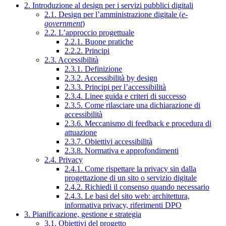
2. Introduzione al design per i servizi pubblici digitali
2.1. Design per l’amministrazione digitale (
e-
government
)
2.2. L’approccio progettuale
2.2.1. Buone pratiche
2.2.2. Principi
2.3. Accessibilità
2.3.1. Definizione
2.3.2. Accessibilità by design
2.3.3. Principi per l’accessibilità
2.3.4. Linee guida e criteri di successo
2.3.5. Come rilasciare una dichiarazione di
accessibilità
2.3.6. Meccanismo di feedback e procedura di
attuazione
2.3.7. Obiettivi accessibilità
2.3.8. Normativa e approfondimenti
2.4. Privacy
2.4.1. Come rispettare la privacy sin dalla
progettazione di un sito o servizio digitale
2.4.2. Richiedi il consenso quando necessario
2.4.3. Le basi del sito web: architettura,
informativa privacy, riferimenti DPO
3. Pianificazione, gestione e strategia
3.1. Obiettivi del progetto