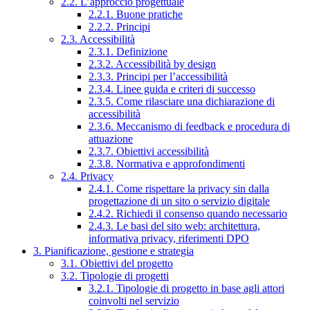
2.2. L’approccio progettuale
2.2.1. Buone pratiche
2.2.2. Principi
2.3. Accessibilità
2.3.1. Definizione
2.3.2. Accessibilità by design
2.3.3. Principi per l’accessibilità
2.3.4. Linee guida e criteri di successo
2.3.5. Come rilasciare una dichiarazione di
accessibilità
2.3.6. Meccanismo di feedback e procedura di
attuazione
2.3.7. Obiettivi accessibilità
2.3.8. Normativa e approfondimenti
2.4. Privacy
2.4.1. Come rispettare la privacy sin dalla
progettazione di un sito o servizio digitale
2.4.2. Richiedi il consenso quando necessario
2.4.3. Le basi del sito web: architettura,
informativa privacy, riferimenti DPO
3. Pianificazione, gestione e strategia
3.1. Obiettivi del progetto
3.2. Tipologie di progetti
3.2.1. Tipologie di progetto in base agli attori
coinvolti nel servizio