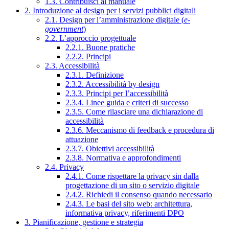
1.3. Contribuisci al manuale
2. Introduzione al design per i servizi pubblici digitali
2.1. Design per l’amministrazione digitale (
e-
government
)
2.2. L’approccio progettuale
2.2.1. Buone pratiche
2.2.2. Principi
2.3. Accessibilità
2.3.1. Definizione
2.3.2. Accessibilità by design
2.3.3. Principi per l’accessibilità
2.3.4. Linee guida e criteri di successo
2.3.5. Come rilasciare una dichiarazione di
accessibilità
2.3.6. Meccanismo di feedback e procedura di
attuazione
2.3.7. Obiettivi accessibilità
2.3.8. Normativa e approfondimenti
2.4. Privacy
2.4.1. Come rispettare la privacy sin dalla
progettazione di un sito o servizio digitale
2.4.2. Richiedi il consenso quando necessario
2.4.3. Le basi del sito web: architettura,
informativa privacy, riferimenti DPO
3. Pianificazione, gestione e strategia