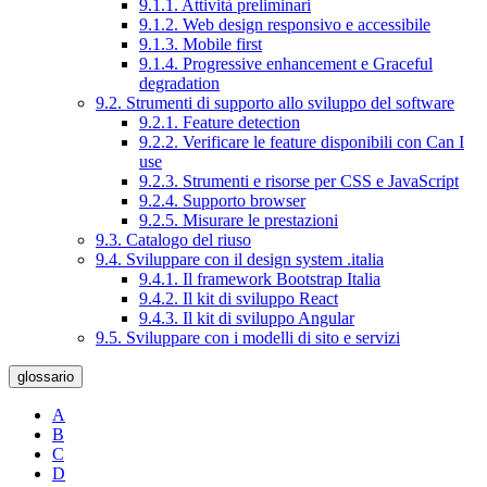
9.1.1. Attività preliminari
9.1.2. Web design responsivo e accessibile
9.1.3. Mobile first
9.1.4. Progressive enhancement e Graceful
degradation
9.2. Strumenti di supporto allo sviluppo del software
9.2.1. Feature detection
9.2.2. Verificare le feature disponibili con Can I
use
9.2.3. Strumenti e risorse per CSS e JavaScript
9.2.4. Supporto browser
9.2.5. Misurare le prestazioni
9.3. Catalogo del riuso
9.4. Sviluppare con il design system .italia
9.4.1. Il framework Bootstrap Italia
9.4.2. Il kit di sviluppo React
9.4.3. Il kit di sviluppo Angular
9.5. Sviluppare con i modelli di sito e servizi
glossario
A
B
C
D