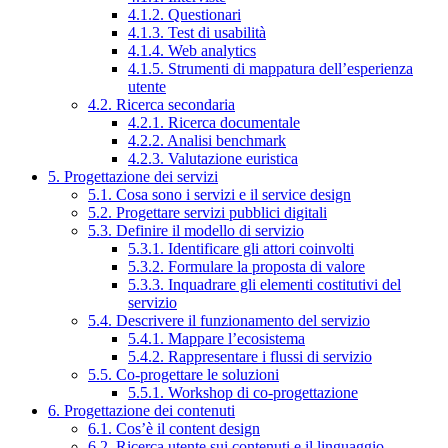
4.1.2. Questionari
4.1.3. Test di usabilità
4.1.4. Web analytics
4.1.5. Strumenti di mappatura dell’esperienza
utente
4.2. Ricerca secondaria
4.2.1. Ricerca documentale
4.2.2. Analisi benchmark
4.2.3. Valutazione euristica
5. Progettazione dei servizi
5.1. Cosa sono i servizi e il service design
5.2. Progettare servizi pubblici digitali
5.3. Definire il modello di servizio
5.3.1. Identificare gli attori coinvolti
5.3.2. Formulare la proposta di valore
5.3.3. Inquadrare gli elementi costitutivi del
servizio
5.4. Descrivere il funzionamento del servizio
5.4.1. Mappare l’ecosistema
5.4.2. Rappresentare i flussi di servizio
5.5. Co-progettare le soluzioni
5.5.1. Workshop di co-progettazione
6. Progettazione dei contenuti
6.1. Cos’è il content design
6.2. Ricerca utente sui contenuti e il linguaggio