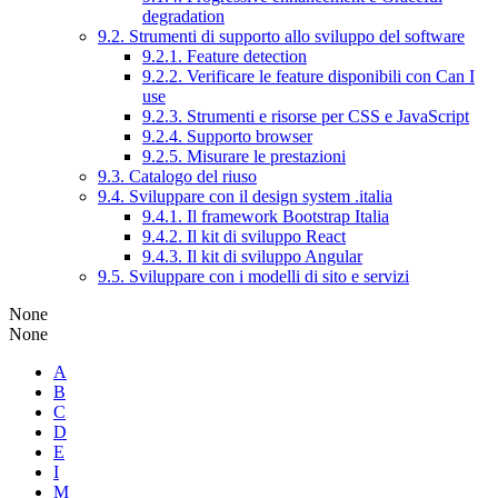
degradation
9.2. Strumenti di supporto allo sviluppo del software
9.2.1. Feature detection
9.2.2. Verificare le feature disponibili con Can I
use
9.2.3. Strumenti e risorse per CSS e JavaScript
9.2.4. Supporto browser
9.2.5. Misurare le prestazioni
9.3. Catalogo del riuso
9.4. Sviluppare con il design system .italia
9.4.1. Il framework Bootstrap Italia
9.4.2. Il kit di sviluppo React
9.4.3. Il kit di sviluppo Angular
9.5. Sviluppare con i modelli di sito e servizi
None
None
A
B
C
D
E
I
M