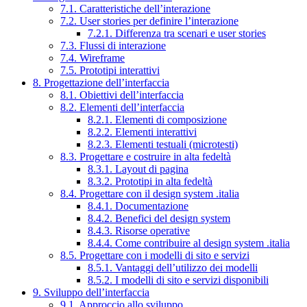
7.1. Caratteristiche dell’interazione
7.2. User stories per definire l’interazione
7.2.1. Differenza tra scenari e user stories
7.3. Flussi di interazione
7.4. Wireframe
7.5. Prototipi interattivi
8. Progettazione dell’interfaccia
8.1. Obiettivi dell’interfaccia
8.2. Elementi dell’interfaccia
8.2.1. Elementi di composizione
8.2.2. Elementi interattivi
8.2.3. Elementi testuali (microtesti)
8.3. Progettare e costruire in alta fedeltà
8.3.1. Layout di pagina
8.3.2. Prototipi in alta fedeltà
8.4. Progettare con il design system .italia
8.4.1. Documentazione
8.4.2. Benefici del design system
8.4.3. Risorse operative
8.4.4. Come contribuire al design system .italia
8.5. Progettare con i modelli di sito e servizi
8.5.1. Vantaggi dell’utilizzo dei modelli
8.5.2. I modelli di sito e servizi disponibili
9. Sviluppo dell’interfaccia
9.1. Approccio allo sviluppo