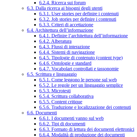
6.2.4. Ricerca sui forum
6.3. Dalla ricerca ai bisogni degli utenti
6.3.1. User stories per definire i contenuti
6.3.2. Job stories per definire i contenuti
6.3.3. Criteri di accettazione
6.4. Architettura dell’informazione
6.4.1. Definire l’architettura dell’informazione
6.4.2. Alberatura
6.4.3. Flussi di interazione
6.4.4. Sistemi di navigazione
6.4.5. Tipologie di contenuto (content type)
6.4.6. Ontologie e standard
6.4.7. Vocabolari controllati e tassonomie
6.5. Scrittura e linguaggio
6.5.1. Come leggono le persone sul web
6.5.2. Le regole per un linguaggio semplice
6.5.3. Microtesti
6.5.4. Scrittura collaborativa
6.5.5. Content critique
6.5.6. Traduzione e localizzazione dei contenuti
6.6. Documenti
6.6.1. I documenti vanno sul web
6.6.2. Tipi di documenti
6.6.3. Formato di lettura dei documenti elettronici
6.6.4. Modalità di produzione dei documenti