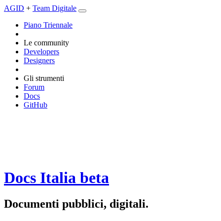
AGID
+
Team Digitale
Piano Triennale
Le community
Developers
Designers
Gli strumenti
Forum
Docs
GitHub
Docs Italia
beta
Documenti pubblici, digitali.