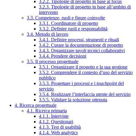
3.2.2. Tipologie di progetto in base al focus
3.2.3. Tipologie di progetto in base all’ambito di
intervento
3.3. Competenze, ruoli e figure coinvolte
3.3.1. Coordinatore di progetto
3.3.2. Definire ruoli e responsabilità
3.4. Metodo di lavoro
3.4.1. Definire processi, strumenti e rituali
3.4.2. Curare la documentazione di progetto
3.4.3. Organizzare tavoli tecnici collaborativi
3.4.4. Prendere decisioni
3.5. Il processo progettuale
3.5.1. Organizzare il progetto e la sua gestione
3.5.2. Comprendere il contesto d’uso del servizio
pubblico
3.5.3. Progettare i processi e i
touchpoint
del
servizio
3.5.4. Realizzare l’interfaccia utente del servizio
3.5.5. Validare la soluzione ottenuta
4. Ricerca progettuale
4.1. Ricerca primaria
4.1.1. Interviste
4.1.2. Questionari
4.1.3. Test di usabilità
4.1.4. Web analytics