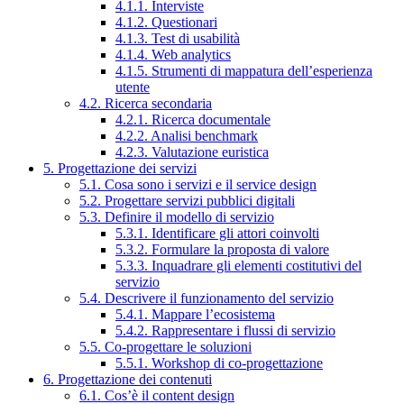
4.1.1. Interviste
4.1.2. Questionari
4.1.3. Test di usabilità
4.1.4. Web analytics
4.1.5. Strumenti di mappatura dell’esperienza
utente
4.2. Ricerca secondaria
4.2.1. Ricerca documentale
4.2.2. Analisi benchmark
4.2.3. Valutazione euristica
5. Progettazione dei servizi
5.1. Cosa sono i servizi e il service design
5.2. Progettare servizi pubblici digitali
5.3. Definire il modello di servizio
5.3.1. Identificare gli attori coinvolti
5.3.2. Formulare la proposta di valore
5.3.3. Inquadrare gli elementi costitutivi del
servizio
5.4. Descrivere il funzionamento del servizio
5.4.1. Mappare l’ecosistema
5.4.2. Rappresentare i flussi di servizio
5.5. Co-progettare le soluzioni
5.5.1. Workshop di co-progettazione
6. Progettazione dei contenuti
6.1. Cos’è il content design