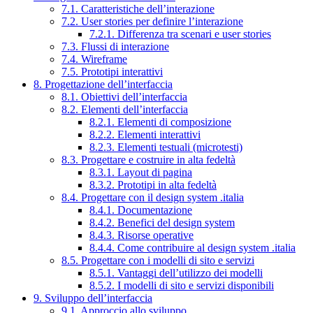
7.1. Caratteristiche dell’interazione
7.2. User stories per definire l’interazione
7.2.1. Differenza tra scenari e user stories
7.3. Flussi di interazione
7.4. Wireframe
7.5. Prototipi interattivi
8. Progettazione dell’interfaccia
8.1. Obiettivi dell’interfaccia
8.2. Elementi dell’interfaccia
8.2.1. Elementi di composizione
8.2.2. Elementi interattivi
8.2.3. Elementi testuali (microtesti)
8.3. Progettare e costruire in alta fedeltà
8.3.1. Layout di pagina
8.3.2. Prototipi in alta fedeltà
8.4. Progettare con il design system .italia
8.4.1. Documentazione
8.4.2. Benefici del design system
8.4.3. Risorse operative
8.4.4. Come contribuire al design system .italia
8.5. Progettare con i modelli di sito e servizi
8.5.1. Vantaggi dell’utilizzo dei modelli
8.5.2. I modelli di sito e servizi disponibili
9. Sviluppo dell’interfaccia
9.1. Approccio allo sviluppo