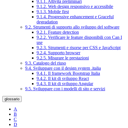
9.1.1. Attività preliminari
9.1.2. Web design responsivo e accessibile
9.1.3. Mobile first
9.1.4. Progressive enhancement e Graceful
degradation
9.2. Strumenti di supporto allo sviluppo del software
9.2.1. Feature detection
9.2.2. Verificare le feature disponibili con Can I
use
9.2.3. Strumenti e risorse per CSS e JavaScript
9.2.4. Supporto browser
9.2.5. Misurare le prestazioni
9.3. Catalogo del riuso
9.4. Sviluppare con il design system .italia
9.4.1. Il framework Bootstrap Italia
9.4.2. Il kit di sviluppo React
9.4.3. Il kit di sviluppo Angular
9.5. Sviluppare con i modelli di sito e servizi
glossario
A
B
C
D