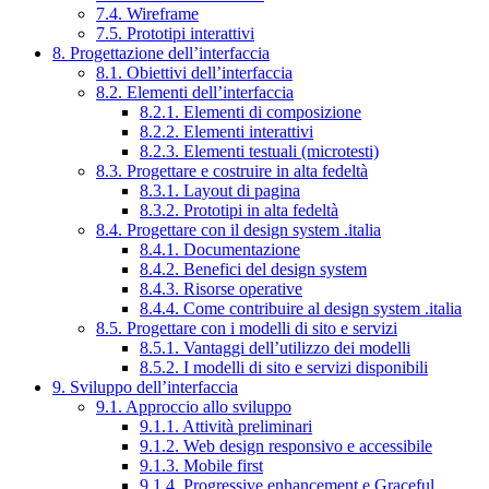
7.4. Wireframe
7.5. Prototipi interattivi
8. Progettazione dell’interfaccia
8.1. Obiettivi dell’interfaccia
8.2. Elementi dell’interfaccia
8.2.1. Elementi di composizione
8.2.2. Elementi interattivi
8.2.3. Elementi testuali (microtesti)
8.3. Progettare e costruire in alta fedeltà
8.3.1. Layout di pagina
8.3.2. Prototipi in alta fedeltà
8.4. Progettare con il design system .italia
8.4.1. Documentazione
8.4.2. Benefici del design system
8.4.3. Risorse operative
8.4.4. Come contribuire al design system .italia
8.5. Progettare con i modelli di sito e servizi
8.5.1. Vantaggi dell’utilizzo dei modelli
8.5.2. I modelli di sito e servizi disponibili
9. Sviluppo dell’interfaccia
9.1. Approccio allo sviluppo
9.1.1. Attività preliminari
9.1.2. Web design responsivo e accessibile
9.1.3. Mobile first
9.1.4. Progressive enhancement e Graceful