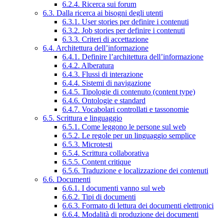
6.2.4. Ricerca sui forum
6.3. Dalla ricerca ai bisogni degli utenti
6.3.1. User stories per definire i contenuti
6.3.2. Job stories per definire i contenuti
6.3.3. Criteri di accettazione
6.4. Architettura dell’informazione
6.4.1. Definire l’architettura dell’informazione
6.4.2. Alberatura
6.4.3. Flussi di interazione
6.4.4. Sistemi di navigazione
6.4.5. Tipologie di contenuto (content type)
6.4.6. Ontologie e standard
6.4.7. Vocabolari controllati e tassonomie
6.5. Scrittura e linguaggio
6.5.1. Come leggono le persone sul web
6.5.2. Le regole per un linguaggio semplice
6.5.3. Microtesti
6.5.4. Scrittura collaborativa
6.5.5. Content critique
6.5.6. Traduzione e localizzazione dei contenuti
6.6. Documenti
6.6.1. I documenti vanno sul web
6.6.2. Tipi di documenti
6.6.3. Formato di lettura dei documenti elettronici
6.6.4. Modalità di produzione dei documenti