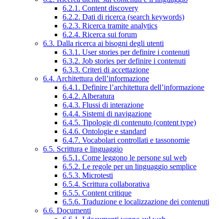
6.2.1. Content discovery
6.2.2. Dati di ricerca (search keywords)
6.2.3. Ricerca tramite analytics
6.2.4. Ricerca sui forum
6.3. Dalla ricerca ai bisogni degli utenti
6.3.1. User stories per definire i contenuti
6.3.2. Job stories per definire i contenuti
6.3.3. Criteri di accettazione
6.4. Architettura dell’informazione
6.4.1. Definire l’architettura dell’informazione
6.4.2. Alberatura
6.4.3. Flussi di interazione
6.4.4. Sistemi di navigazione
6.4.5. Tipologie di contenuto (content type)
6.4.6. Ontologie e standard
6.4.7. Vocabolari controllati e tassonomie
6.5. Scrittura e linguaggio
6.5.1. Come leggono le persone sul web
6.5.2. Le regole per un linguaggio semplice
6.5.3. Microtesti
6.5.4. Scrittura collaborativa
6.5.5. Content critique
6.5.6. Traduzione e localizzazione dei contenuti
6.6. Documenti