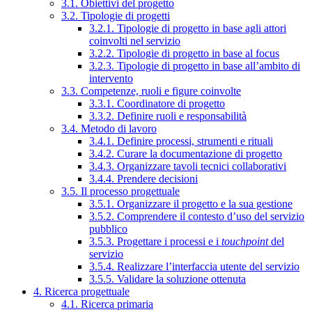
3.1. Obiettivi del progetto
3.2. Tipologie di progetti
3.2.1. Tipologie di progetto in base agli attori
coinvolti nel servizio
3.2.2. Tipologie di progetto in base al focus
3.2.3. Tipologie di progetto in base all’ambito di
intervento
3.3. Competenze, ruoli e figure coinvolte
3.3.1. Coordinatore di progetto
3.3.2. Definire ruoli e responsabilità
3.4. Metodo di lavoro
3.4.1. Definire processi, strumenti e rituali
3.4.2. Curare la documentazione di progetto
3.4.3. Organizzare tavoli tecnici collaborativi
3.4.4. Prendere decisioni
3.5. Il processo progettuale
3.5.1. Organizzare il progetto e la sua gestione
3.5.2. Comprendere il contesto d’uso del servizio
pubblico
3.5.3. Progettare i processi e i
touchpoint
del
servizio
3.5.4. Realizzare l’interfaccia utente del servizio
3.5.5. Validare la soluzione ottenuta
4. Ricerca progettuale
4.1. Ricerca primaria