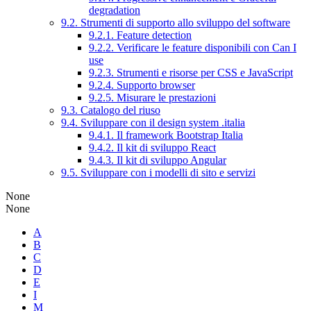
degradation
9.2. Strumenti di supporto allo sviluppo del software
9.2.1. Feature detection
9.2.2. Verificare le feature disponibili con Can I
use
9.2.3. Strumenti e risorse per CSS e JavaScript
9.2.4. Supporto browser
9.2.5. Misurare le prestazioni
9.3. Catalogo del riuso
9.4. Sviluppare con il design system .italia
9.4.1. Il framework Bootstrap Italia
9.4.2. Il kit di sviluppo React
9.4.3. Il kit di sviluppo Angular
9.5. Sviluppare con i modelli di sito e servizi
None
None
A
B
C
D
E
I
M