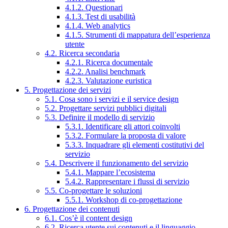
4.1.2. Questionari
4.1.3. Test di usabilità
4.1.4. Web analytics
4.1.5. Strumenti di mappatura dell’esperienza
utente
4.2. Ricerca secondaria
4.2.1. Ricerca documentale
4.2.2. Analisi benchmark
4.2.3. Valutazione euristica
5. Progettazione dei servizi
5.1. Cosa sono i servizi e il service design
5.2. Progettare servizi pubblici digitali
5.3. Definire il modello di servizio
5.3.1. Identificare gli attori coinvolti
5.3.2. Formulare la proposta di valore
5.3.3. Inquadrare gli elementi costitutivi del
servizio
5.4. Descrivere il funzionamento del servizio
5.4.1. Mappare l’ecosistema
5.4.2. Rappresentare i flussi di servizio
5.5. Co-progettare le soluzioni
5.5.1. Workshop di co-progettazione
6. Progettazione dei contenuti
6.1. Cos’è il content design
6.2. Ricerca utente sui contenuti e il linguaggio