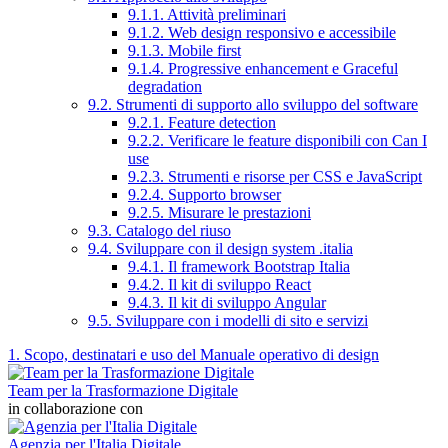
9.1.1. Attività preliminari
9.1.2. Web design responsivo e accessibile
9.1.3. Mobile first
9.1.4. Progressive enhancement e Graceful
degradation
9.2. Strumenti di supporto allo sviluppo del software
9.2.1. Feature detection
9.2.2. Verificare le feature disponibili con Can I
use
9.2.3. Strumenti e risorse per CSS e JavaScript
9.2.4. Supporto browser
9.2.5. Misurare le prestazioni
9.3. Catalogo del riuso
9.4. Sviluppare con il design system .italia
9.4.1. Il framework Bootstrap Italia
9.4.2. Il kit di sviluppo React
9.4.3. Il kit di sviluppo Angular
9.5. Sviluppare con i modelli di sito e servizi
1. Scopo, destinatari e uso del Manuale operativo di design
Team per la Trasformazione Digitale
in collaborazione con
Agenzia per l'Italia Digitale