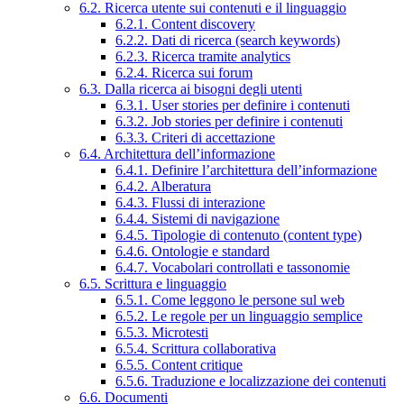
6.2. Ricerca utente sui contenuti e il linguaggio
6.2.1. Content discovery
6.2.2. Dati di ricerca (search keywords)
6.2.3. Ricerca tramite analytics
6.2.4. Ricerca sui forum
6.3. Dalla ricerca ai bisogni degli utenti
6.3.1. User stories per definire i contenuti
6.3.2. Job stories per definire i contenuti
6.3.3. Criteri di accettazione
6.4. Architettura dell’informazione
6.4.1. Definire l’architettura dell’informazione
6.4.2. Alberatura
6.4.3. Flussi di interazione
6.4.4. Sistemi di navigazione
6.4.5. Tipologie di contenuto (content type)
6.4.6. Ontologie e standard
6.4.7. Vocabolari controllati e tassonomie
6.5. Scrittura e linguaggio
6.5.1. Come leggono le persone sul web
6.5.2. Le regole per un linguaggio semplice
6.5.3. Microtesti
6.5.4. Scrittura collaborativa
6.5.5. Content critique
6.5.6. Traduzione e localizzazione dei contenuti
6.6. Documenti