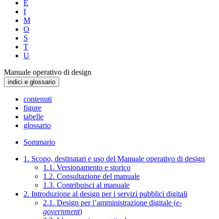
E
I
M
O
S
T
U
Manuale operativo di design
indici e glossario
contenuti
figure
tabelle
glossario
Sommario
1. Scopo, destinatari e uso del Manuale operativo di design
1.1. Versionamento e storico
1.2. Consultazione del manuale
1.3. Contribuisci al manuale
2. Introduzione al design per i servizi pubblici digitali
2.1. Design per l’amministrazione digitale (
e-
government
)