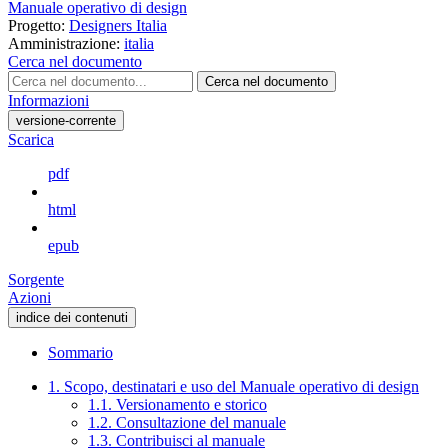
Manuale operativo di design
Progetto:
Designers Italia
Amministrazione:
italia
Cerca nel documento
Cerca nel documento
Informazioni
versione-corrente
Scarica
pdf
html
epub
Sorgente
Azioni
indice dei contenuti
Sommario
1. Scopo, destinatari e uso del Manuale operativo di design
1.1. Versionamento e storico
1.2. Consultazione del manuale
1.3. Contribuisci al manuale