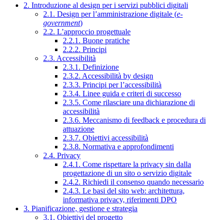
2. Introduzione al design per i servizi pubblici digitali
2.1. Design per l’amministrazione digitale (
e-
government
)
2.2. L’approccio progettuale
2.2.1. Buone pratiche
2.2.2. Principi
2.3. Accessibilità
2.3.1. Definizione
2.3.2. Accessibilità by design
2.3.3. Principi per l’accessibilità
2.3.4. Linee guida e criteri di successo
2.3.5. Come rilasciare una dichiarazione di
accessibilità
2.3.6. Meccanismo di feedback e procedura di
attuazione
2.3.7. Obiettivi accessibilità
2.3.8. Normativa e approfondimenti
2.4. Privacy
2.4.1. Come rispettare la privacy sin dalla
progettazione di un sito o servizio digitale
2.4.2. Richiedi il consenso quando necessario
2.4.3. Le basi del sito web: architettura,
informativa privacy, riferimenti DPO
3. Pianificazione, gestione e strategia
3.1. Obiettivi del progetto