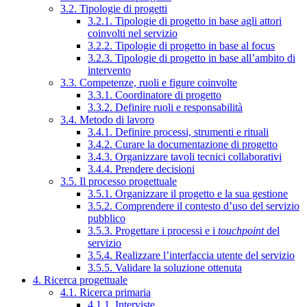
3.2. Tipologie di progetti
3.2.1. Tipologie di progetto in base agli attori
coinvolti nel servizio
3.2.2. Tipologie di progetto in base al focus
3.2.3. Tipologie di progetto in base all’ambito di
intervento
3.3. Competenze, ruoli e figure coinvolte
3.3.1. Coordinatore di progetto
3.3.2. Definire ruoli e responsabilità
3.4. Metodo di lavoro
3.4.1. Definire processi, strumenti e rituali
3.4.2. Curare la documentazione di progetto
3.4.3. Organizzare tavoli tecnici collaborativi
3.4.4. Prendere decisioni
3.5. Il processo progettuale
3.5.1. Organizzare il progetto e la sua gestione
3.5.2. Comprendere il contesto d’uso del servizio
pubblico
3.5.3. Progettare i processi e i
touchpoint
del
servizio
3.5.4. Realizzare l’interfaccia utente del servizio
3.5.5. Validare la soluzione ottenuta
4. Ricerca progettuale
4.1. Ricerca primaria
4.1.1. Interviste