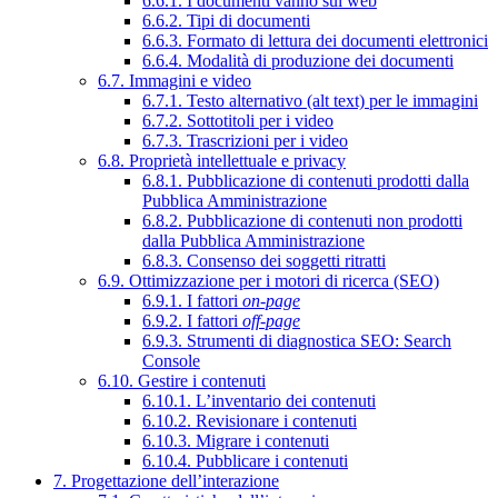
6.6.1. I documenti vanno sul web
6.6.2. Tipi di documenti
6.6.3. Formato di lettura dei documenti elettronici
6.6.4. Modalità di produzione dei documenti
6.7. Immagini e video
6.7.1. Testo alternativo (alt text) per le immagini
6.7.2. Sottotitoli per i video
6.7.3. Trascrizioni per i video
6.8. Proprietà intellettuale e privacy
6.8.1. Pubblicazione di contenuti prodotti dalla
Pubblica Amministrazione
6.8.2. Pubblicazione di contenuti non prodotti
dalla Pubblica Amministrazione
6.8.3. Consenso dei soggetti ritratti
6.9. Ottimizzazione per i motori di ricerca (SEO)
6.9.1. I fattori
on-page
6.9.2. I fattori
off-page
6.9.3. Strumenti di diagnostica SEO: Search
Console
6.10. Gestire i contenuti
6.10.1. L’inventario dei contenuti
6.10.2. Revisionare i contenuti
6.10.3. Migrare i contenuti
6.10.4. Pubblicare i contenuti
7. Progettazione dell’interazione