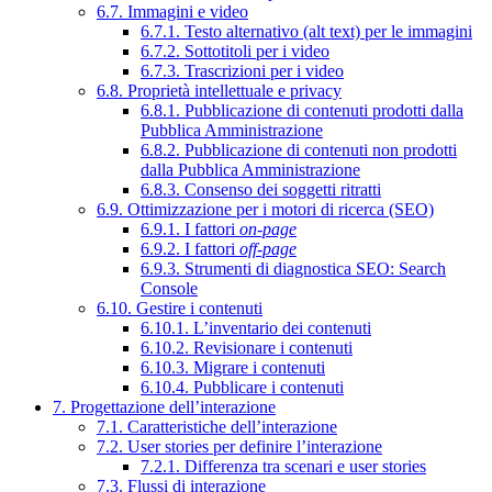
6.7. Immagini e video
6.7.1. Testo alternativo (alt text) per le immagini
6.7.2. Sottotitoli per i video
6.7.3. Trascrizioni per i video
6.8. Proprietà intellettuale e privacy
6.8.1. Pubblicazione di contenuti prodotti dalla
Pubblica Amministrazione
6.8.2. Pubblicazione di contenuti non prodotti
dalla Pubblica Amministrazione
6.8.3. Consenso dei soggetti ritratti
6.9. Ottimizzazione per i motori di ricerca (SEO)
6.9.1. I fattori
on-page
6.9.2. I fattori
off-page
6.9.3. Strumenti di diagnostica SEO: Search
Console
6.10. Gestire i contenuti
6.10.1. L’inventario dei contenuti
6.10.2. Revisionare i contenuti
6.10.3. Migrare i contenuti
6.10.4. Pubblicare i contenuti
7. Progettazione dell’interazione
7.1. Caratteristiche dell’interazione
7.2. User stories per definire l’interazione
7.2.1. Differenza tra scenari e user stories
7.3. Flussi di interazione