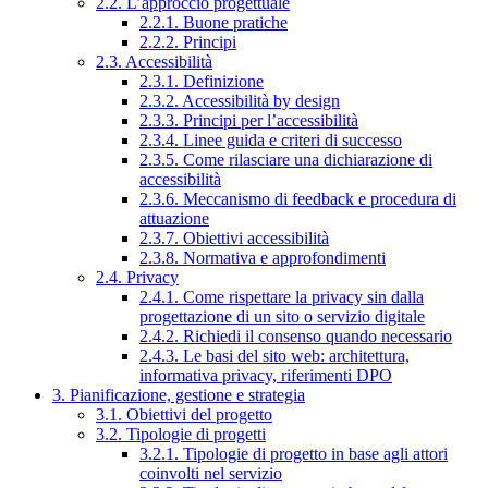
2.2. L’approccio progettuale
2.2.1. Buone pratiche
2.2.2. Principi
2.3. Accessibilità
2.3.1. Definizione
2.3.2. Accessibilità by design
2.3.3. Principi per l’accessibilità
2.3.4. Linee guida e criteri di successo
2.3.5. Come rilasciare una dichiarazione di
accessibilità
2.3.6. Meccanismo di feedback e procedura di
attuazione
2.3.7. Obiettivi accessibilità
2.3.8. Normativa e approfondimenti
2.4. Privacy
2.4.1. Come rispettare la privacy sin dalla
progettazione di un sito o servizio digitale
2.4.2. Richiedi il consenso quando necessario
2.4.3. Le basi del sito web: architettura,
informativa privacy, riferimenti DPO
3. Pianificazione, gestione e strategia
3.1. Obiettivi del progetto
3.2. Tipologie di progetti
3.2.1. Tipologie di progetto in base agli attori
coinvolti nel servizio