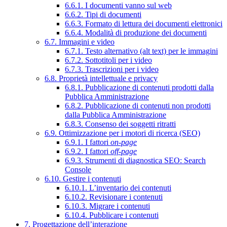
6.6.1. I documenti vanno sul web
6.6.2. Tipi di documenti
6.6.3. Formato di lettura dei documenti elettronici
6.6.4. Modalità di produzione dei documenti
6.7. Immagini e video
6.7.1. Testo alternativo (alt text) per le immagini
6.7.2. Sottotitoli per i video
6.7.3. Trascrizioni per i video
6.8. Proprietà intellettuale e privacy
6.8.1. Pubblicazione di contenuti prodotti dalla
Pubblica Amministrazione
6.8.2. Pubblicazione di contenuti non prodotti
dalla Pubblica Amministrazione
6.8.3. Consenso dei soggetti ritratti
6.9. Ottimizzazione per i motori di ricerca (SEO)
6.9.1. I fattori
on-page
6.9.2. I fattori
off-page
6.9.3. Strumenti di diagnostica SEO: Search
Console
6.10. Gestire i contenuti
6.10.1. L’inventario dei contenuti
6.10.2. Revisionare i contenuti
6.10.3. Migrare i contenuti
6.10.4. Pubblicare i contenuti
7. Progettazione dell’interazione