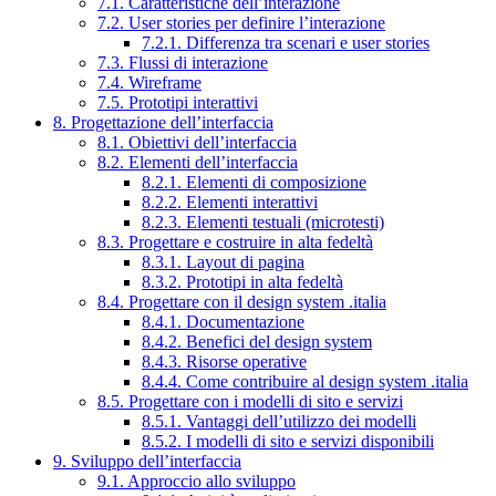
7.1. Caratteristiche dell’interazione
7.2. User stories per definire l’interazione
7.2.1. Differenza tra scenari e user stories
7.3. Flussi di interazione
7.4. Wireframe
7.5. Prototipi interattivi
8. Progettazione dell’interfaccia
8.1. Obiettivi dell’interfaccia
8.2. Elementi dell’interfaccia
8.2.1. Elementi di composizione
8.2.2. Elementi interattivi
8.2.3. Elementi testuali (microtesti)
8.3. Progettare e costruire in alta fedeltà
8.3.1. Layout di pagina
8.3.2. Prototipi in alta fedeltà
8.4. Progettare con il design system .italia
8.4.1. Documentazione
8.4.2. Benefici del design system
8.4.3. Risorse operative
8.4.4. Come contribuire al design system .italia
8.5. Progettare con i modelli di sito e servizi
8.5.1. Vantaggi dell’utilizzo dei modelli
8.5.2. I modelli di sito e servizi disponibili
9. Sviluppo dell’interfaccia
9.1. Approccio allo sviluppo