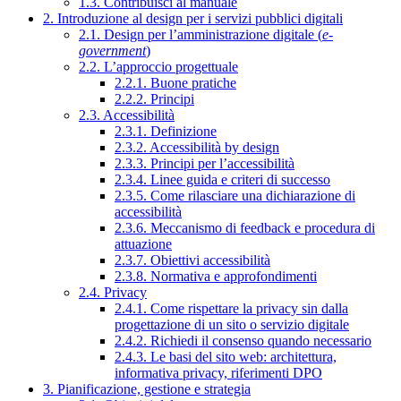
1.3. Contribuisci al manuale
2. Introduzione al design per i servizi pubblici digitali
2.1. Design per l’amministrazione digitale (
e-
government
)
2.2. L’approccio progettuale
2.2.1. Buone pratiche
2.2.2. Principi
2.3. Accessibilità
2.3.1. Definizione
2.3.2. Accessibilità by design
2.3.3. Principi per l’accessibilità
2.3.4. Linee guida e criteri di successo
2.3.5. Come rilasciare una dichiarazione di
accessibilità
2.3.6. Meccanismo di feedback e procedura di
attuazione
2.3.7. Obiettivi accessibilità
2.3.8. Normativa e approfondimenti
2.4. Privacy
2.4.1. Come rispettare la privacy sin dalla
progettazione di un sito o servizio digitale
2.4.2. Richiedi il consenso quando necessario
2.4.3. Le basi del sito web: architettura,
informativa privacy, riferimenti DPO
3. Pianificazione, gestione e strategia