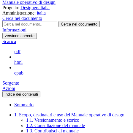
Manuale operativo di design
Progetto:
Designers Italia
Amministrazione:
italia
Cerca nel documento
Cerca nel documento
Informazioni
versione-corrente
Scarica
pdf
html
epub
Sorgente
Azioni
indice dei contenuti
Sommario
1. Scopo, destinatari e uso del Manuale operativo di design
1.1. Versionamento e storico
1.2. Consultazione del manuale
1.3. Contribuisci al manuale