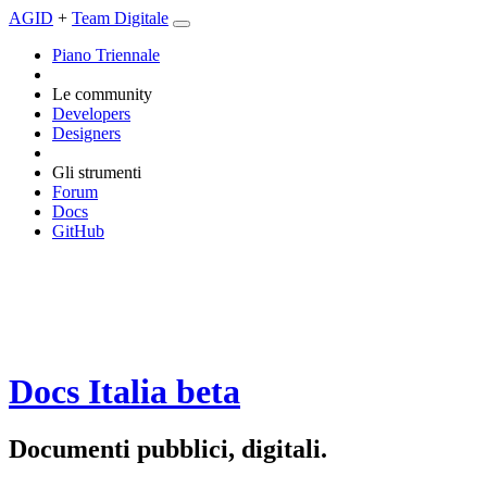
AGID
+
Team Digitale
Piano Triennale
Le community
Developers
Designers
Gli strumenti
Forum
Docs
GitHub
Docs Italia
beta
Documenti pubblici, digitali.