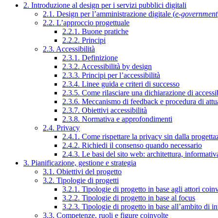
2. Introduzione al design per i servizi pubblici digitali
2.1. Design per l’amministrazione digitale (
e-government
2.2. L’approccio progettuale
2.2.1. Buone pratiche
2.2.2. Principi
2.3. Accessibilità
2.3.1. Definizione
2.3.2. Accessibilità by design
2.3.3. Principi per l’accessibilità
2.3.4. Linee guida e criteri di successo
2.3.5. Come rilasciare una dichiarazione di accessib
2.3.6. Meccanismo di feedback e procedura di attu
2.3.7. Obiettivi accessibilità
2.3.8. Normativa e approfondimenti
2.4. Privacy
2.4.1. Come rispettare la privacy sin dalla progettaz
2.4.2. Richiedi il consenso quando necessario
2.4.3. Le basi del sito web: architettura, informati
3. Pianificazione, gestione e strategia
3.1. Obiettivi del progetto
3.2. Tipologie di progetti
3.2.1. Tipologie di progetto in base agli attori coinv
3.2.2. Tipologie di progetto in base al focus
3.2.3. Tipologie di progetto in base all’ambito di i
3.3. Competenze, ruoli e figure coinvolte