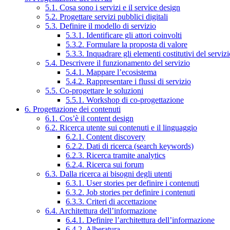
5.1. Cosa sono i servizi e il service design
5.2. Progettare servizi pubblici digitali
5.3. Definire il modello di servizio
5.3.1. Identificare gli attori coinvolti
5.3.2. Formulare la proposta di valore
5.3.3. Inquadrare gli elementi costitutivi del serviz
5.4. Descrivere il funzionamento del servizio
5.4.1. Mappare l’ecosistema
5.4.2. Rappresentare i flussi di servizio
5.5. Co-progettare le soluzioni
5.5.1. Workshop di co-progettazione
6. Progettazione dei contenuti
6.1. Cos’è il content design
6.2. Ricerca utente sui contenuti e il linguaggio
6.2.1. Content discovery
6.2.2. Dati di ricerca (search keywords)
6.2.3. Ricerca tramite analytics
6.2.4. Ricerca sui forum
6.3. Dalla ricerca ai bisogni degli utenti
6.3.1. User stories per definire i contenuti
6.3.2. Job stories per definire i contenuti
6.3.3. Criteri di accettazione
6.4. Architettura dell’informazione
6.4.1. Definire l’architettura dell’informazione
6.4.2. Alberatura