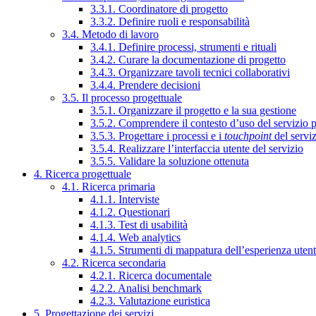
3.3.1. Coordinatore di progetto
3.3.2. Definire ruoli e responsabilità
3.4. Metodo di lavoro
3.4.1. Definire processi, strumenti e rituali
3.4.2. Curare la documentazione di progetto
3.4.3. Organizzare tavoli tecnici collaborativi
3.4.4. Prendere decisioni
3.5. Il processo progettuale
3.5.1. Organizzare il progetto e la sua gestione
3.5.2. Comprendere il contesto d’uso del servizio 
3.5.3. Progettare i processi e i
touchpoint
del servi
3.5.4. Realizzare l’interfaccia utente del servizio
3.5.5. Validare la soluzione ottenuta
4. Ricerca progettuale
4.1. Ricerca primaria
4.1.1. Interviste
4.1.2. Questionari
4.1.3. Test di usabilità
4.1.4. Web analytics
4.1.5. Strumenti di mappatura dell’esperienza uten
4.2. Ricerca secondaria
4.2.1. Ricerca documentale
4.2.2. Analisi benchmark
4.2.3. Valutazione euristica
5. Progettazione dei servizi