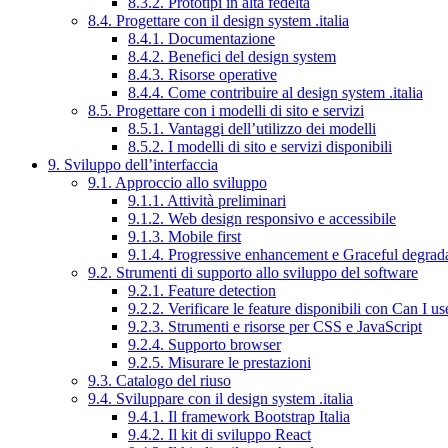
8.3.2. Prototipi in alta fedeltà
8.4. Progettare con il design system .italia
8.4.1. Documentazione
8.4.2. Benefici del design system
8.4.3. Risorse operative
8.4.4. Come contribuire al design system .italia
8.5. Progettare con i modelli di sito e servizi
8.5.1. Vantaggi dell’utilizzo dei modelli
8.5.2. I modelli di sito e servizi disponibili
9. Sviluppo dell’interfaccia
9.1. Approccio allo sviluppo
9.1.1. Attività preliminari
9.1.2. Web design responsivo e accessibile
9.1.3. Mobile first
9.1.4. Progressive enhancement e Graceful degrad
9.2. Strumenti di supporto allo sviluppo del software
9.2.1. Feature detection
9.2.2. Verificare le feature disponibili con Can I us
9.2.3. Strumenti e risorse per CSS e JavaScript
9.2.4. Supporto browser
9.2.5. Misurare le prestazioni
9.3. Catalogo del riuso
9.4. Sviluppare con il design system .italia
9.4.1. Il framework Bootstrap Italia
9.4.2. Il kit di sviluppo React