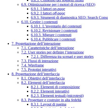
6.8.3. Consenso dei soggetti ritratti
6.9. Ottimizzazione per i motori di ricerca (SEO)
6.9.1. I fattori
on-page
6.9.2. I fattori
off-page
6.9.3. Strumenti di diagnostica SEO: Search Cons
6.10. Gestire i contenuti
6.10.1. L’inventario dei contenuti
6.10.2. Revisionare i contenuti
6.10.3. Migrare i contenuti
6.10.4. Pubblicare i contenuti
7. Progettazione dell’interazione
7.1. Caratteristiche dell’interazione
7.2. User stories per definire l’interazione
7.2.1. Differenza tra scenari e user stories
7.3. Flussi di interazione
7.4. Wireframe
7.5. Prototipi interattivi
8. Progettazione dell’interfaccia
8.1. Obiettivi dell’interfaccia
8.2. Elementi dell’interfaccia
8.2.1. Elementi di composizione
8.2.2. Elementi interattivi
8.2.3. Elementi testuali (microtesti)
8.3. Progettare e costruire in alta fedeltà
8.3.1. Layout di pagina