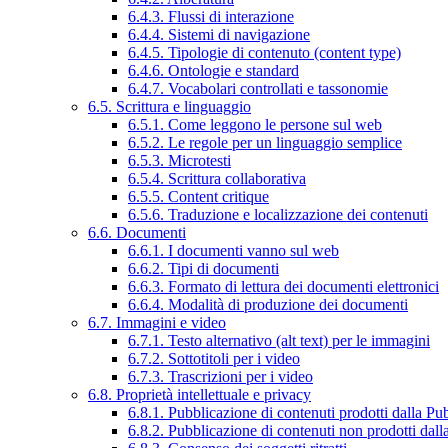
6.4.3. Flussi di interazione
6.4.4. Sistemi di navigazione
6.4.5. Tipologie di contenuto (content type)
6.4.6. Ontologie e standard
6.4.7. Vocabolari controllati e tassonomie
6.5. Scrittura e linguaggio
6.5.1. Come leggono le persone sul web
6.5.2. Le regole per un linguaggio semplice
6.5.3. Microtesti
6.5.4. Scrittura collaborativa
6.5.5. Content critique
6.5.6. Traduzione e localizzazione dei contenuti
6.6. Documenti
6.6.1. I documenti vanno sul web
6.6.2. Tipi di documenti
6.6.3. Formato di lettura dei documenti elettronici
6.6.4. Modalità di produzione dei documenti
6.7. Immagini e video
6.7.1. Testo alternativo (alt text) per le immagini
6.7.2. Sottotitoli per i video
6.7.3. Trascrizioni per i video
6.8. Proprietà intellettuale e privacy
6.8.1. Pubblicazione di contenuti prodotti dalla P
6.8.2. Pubblicazione di contenuti non prodotti dal