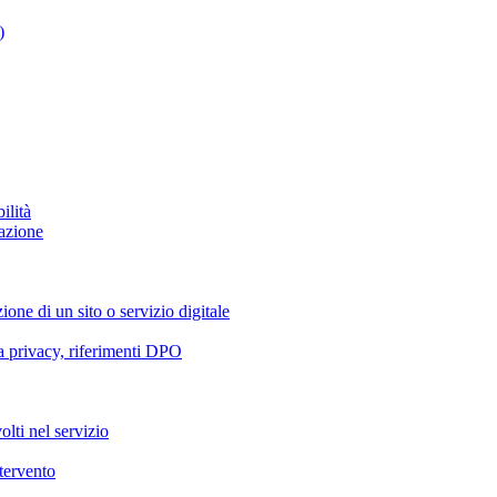
)
ilità
azione
ione di un sito o servizio digitale
va privacy, riferimenti DPO
olti nel servizio
ntervento